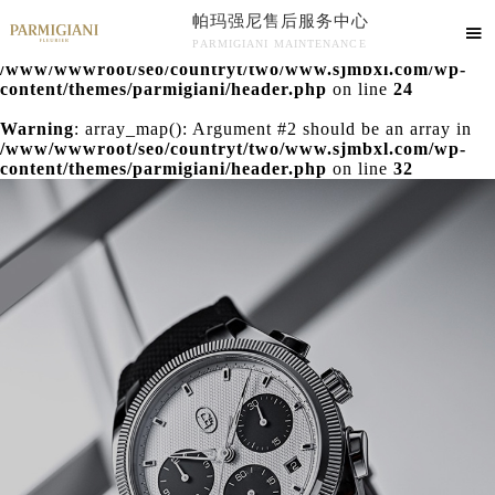
帕玛强尼售后服务中心
Warning
: extract() expects parameter 1 to be array, null

PARMIGIANI MAINTENANCE
given in
/www/wwwroot/seo/countryt/two/www.sjmbxl.com/wp-
帕玛强尼售后服务中心竭诚为您服务！
content/themes/parmigiani/header.php
on line
24
Warning
: array_map(): Argument #2 should be an array in
/www/wwwroot/seo/countryt/two/www.sjmbxl.com/wp-
content/themes/parmigiani/header.php
on line
32
中心介绍
联系我们