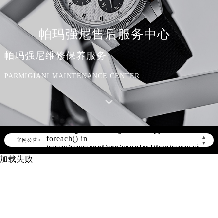
帕玛强尼售后服务中心
帕玛强尼维修保养服务
PARMIGIANI MAINTENANCE CENTER
Warning
: Invalid argument supplied for
foreach() in
▲
官网公告>
▼
/www/wwwroot/seo/countryt/two/www.sjmbxl
content/themes/parmigiani/header.php
加载失败
on line
166