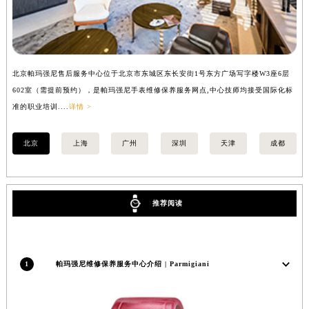
北京帕玛强尼售后服务中心位于北京市东城区东长安街1号东方广场写字楼W3座6层
上
602室（需提前预约），是帕玛强尼手表维修保养服务网点,中心技师均接受国际化标
室
准的职业培训....
详情 >
职业
北京
上海
广州
深圳
天津
成都
推荐阅读
1
帕玛强尼维修保养服务中心介绍 | Parmigiani