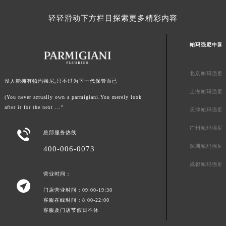
轻轻滑动下方栏目探索更多精彩内容
帕玛强尼中国
北京帕玛强尼
没人能拥有帕玛强尼,只不过为下一代保管而已
上海帕玛强尼
(You never actually own a parmigiani.You merely look
after it for the next ...”
天津帕玛强尼
广州帕玛强尼

总部服务热线
深圳帕玛强尼
400-006-0073
成都帕玛强尼
营业时间：

门店营业时间：09:00-19:30
客服在线时间：8:00-22:00
客服及门店节假日不休