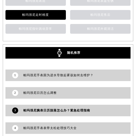
帕玛强尼表冠
帕玛强尼表盘生锈
帕玛强尼走时精度
帕玛强尼售后
帕玛强尼指针跳动异常
帕玛强尼外观清洁
随机推荐
1
帕玛强尼手表因为进水导致起雾该如何去维护？
2
帕玛强尼日历怎么调整
3
帕玛强尼腕表日历脱落怎么办？紧急处理指南
4
帕玛强尼手表表带太松处理技巧大全