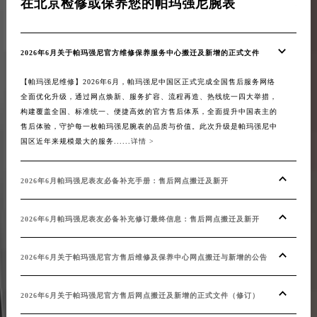
在北京检修或保养您的帕玛强尼腕表
在
2026年6月关于帕玛强尼官方维修保养服务中心搬迁及新增的正式文件
20
【帕玛强尼维修】2026年6月，帕玛强尼中国区正式完成全国售后服务网络
【帕
全面优化升级，通过网点焕新、服务扩容、流程再造、热线统一四大举措，
络的
构建覆盖全国、标准统一、便捷高效的官方售后体系，全面提升中国表主的
措，
售后体验，守护每一枚帕玛强尼腕表的品质与价值。此次升级是帕玛强尼中
表主
国区近年来规模最大的服务......
详情 >
售后服
2026年6月帕玛强尼表友必备补充手册：售后网点搬迁及新开
20
2026年6月帕玛强尼表友必备补充修订最终信息：售后网点搬迁及新开
20
2026年6月关于帕玛强尼官方售后维修及保养中心网点搬迁与新增的公告
20
2026年6月关于帕玛强尼官方售后网点搬迁及新增的正式文件（修订）
20