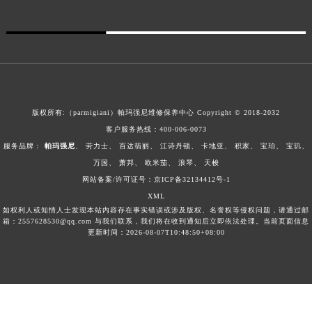
版权所有:（parmigiani）帕玛强尼维修保养中心 Copyright © 2018-2032
客户服务热线：
400-006-0073
服务品牌：
帕玛强尼
、
劳力士
、
百达翡丽
、
江诗丹顿
、
卡地亚
、
积家
、
宝珀
、
宝玑
、
万国
、
萧邦
、
欧米茄
、
浪琴
、
天梭
网站备案/许可证号：京ICP备32134412号-1
XML
如权利人或知情人士发现本站内容存在事实错误或涉及版权、名誉权等侵权问题，请通过邮
箱：2557628530@qq.com 与我们联系，我们将在收到通知后立即依法处理。当前页面信息
更新时间：2026-08-07T10:48:50+08:00