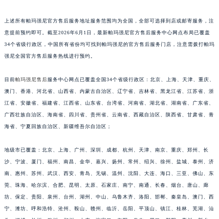
福建省漳州市龙文区步港路帕玛强尼售后服务中心（需提前预约）
上述所有帕玛强尼官方售后服务地址服务范围均为全国，全部可选择到店或邮寄服务，注
江苏省常州市新北区龙锦路1590号现代传媒中心5号楼10层1008室帕玛强尼售后服务中心（需提前预约）
意提前预约即可。截至2026年6月1日，最新帕玛强尼官方售后服务中心网点布局已覆盖
江苏省淮安市清江浦区淮海北路帕玛强尼售后服务中心（需提前预约）
34个省级行政区，中国所有省份均可找到帕玛强尼的官方售后服务门店，注意需拨打帕玛
江苏省连云港市海州区通灌北路帕玛强尼售后服务中心（需提前预约）
强尼全国官方售后服务热线进行预约。
江苏省南京市秦淮区中山南路1号南京中心22层22-C1-C3室帕玛强尼售后服务中心（需提前预约）
江苏省宿迁市宿城区西湖路帕玛强尼售后服务中心（需提前预约）
目前
帕玛强尼售后
服务中心网点已覆盖全国34个省级行政区：北京、上海、天津、重庆、
澳门、香港、河北省、山西省、内蒙古自治区、辽宁省、吉林省、黑龙江省、江苏省、浙
江苏省泰州市海陵区永定东路399号置地商务中心东塔（华润万象城）17层1706室帕玛强尼售后服务中心（需提前预约）
江省、安徽省、福建省、江西省、山东省、台湾省、河南省、湖北省、湖南省、广东省、
江苏省徐州市鼓楼区淮海东路29号苏宁广场IFC国际金融中心35层3508室帕玛强尼售后服务中心（需提前预约）
广西壮族自治区、海南省、四川省、贵州省、云南省、西藏自治区、陕西省、甘肃省、青
江苏省盐城市盐都区世纪大道5号盐城金融城写字楼1号楼16层1604室帕玛强尼售后服务中心（需提前预约）
海省、宁夏回族自治区、新疆维吾尔自治区；
江苏省扬州市邗江区国展路29号星耀天地写字楼1号楼18层1803室帕玛强尼售后服务中心（需提前预约）
江苏省镇江市京口区中山东路帕玛强尼售后服务中心（需提前预约）
地级市已覆盖：北京、上海、广州、深圳、成都、杭州、天津、南京、重庆、郑州、长
江西省抚州市临川区赣东大道帕玛强尼售后服务中心（需提前预约）
沙、宁波、厦门、福州、南昌、金华、嘉兴、扬州、常州、绍兴、徐州、盐城、泰州、济
南、惠州、苏州、武汉、西安、青岛、无锡、温州、沈阳、大连、海口、三亚、佛山、东
江西省赣州市章贡区文清路帕玛强尼售后服务中心（需提前预约）
莞、珠海、哈尔滨、合肥、昆明、太原、石家庄、南宁、南通、长春、烟台、唐山、廊
江西省吉安市吉州区井冈山大道帕玛强尼售后服务中心（需提前预约）
坊、保定、贵阳、泉州、台州、湖州、中山、乌鲁木齐、洛阳、邯郸、秦皇岛、澳门、西
江西省景德镇市珠山区珠山中路帕玛强尼售后服务中心（需提前预约）
宁、潍坊、呼和浩特、沧州、鞍山、赣州、临沂、岳阳、平顶山、镇江、桂林、芜湖、汕
江西省九江市浔阳区浔阳路帕玛强尼售后服务中心（需提前预约）