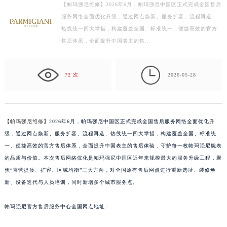
【帕玛强尼维修】2026年6月，帕玛强尼中国区正式完成全国售后
盐城市盐都区世纪大道5号盐城金融城写字楼1号楼16层1604室（需提前预约）
服务网络全面优化升级，通过网点焕新、服务扩容、流程再造、
泰州市海陵区永定东路399号置地商务中心东塔写字楼（华润万象城）17层1706室（需提前预约）
热线统一四大举措，构建覆盖全国、标准统一、便捷高效的官方
宁波市江北区大闸南路500号来福士广场办公楼20层2009室（需提前预约）
售后体系，全面提升中国表主的售…
杭州市上城区钱江路1366号华润大厦写字楼A座5层503-5室（需提前预约）
金华市金东区东市南街777号金华万达广场写字楼4号楼22层2209室（需提前预约）

72 次
2026-05-28
绍兴市越城区胜利东路379号世茂天际中心写字楼8层805室（需提前预约）
嘉兴市南湖区广益路705号嘉兴世界贸易中心写字楼A座13层1304室（需提前预约）
南昌市红谷滩新区红谷中大道998号绿地双子塔（中央广场）A1座办公楼14层07室（需提前预约）
【
帕玛强尼维修
】2026年6月，帕玛强尼中国区正式完成全国售后服务网络全面优化升
济南市历下区经十路11111号华润中心写字楼（万象城）15层1508室（需提前预约）
级，通过网点焕新、服务扩容、流程再造、热线统一四大举措，构建覆盖全国、标准统
广州市天河区天河路230号万菱汇国际中心写字楼A塔7层704室（需提前预约）
一、便捷高效的官方售后体系，全面提升中国表主的售后体验，守护每一枚帕玛强尼腕表
广州市越秀区环市东路371-375号世界贸易中心大厦南塔写字楼15层07室（需提前预约）
的品质与价值。本次售后网络优化是帕玛强尼中国区近年来规模最大的服务升级工程，聚
深圳市罗湖区深南东路5001号华润大厦写字楼17层1701室（需提前预约）
焦“直营提质、扩容、区域均衡”三大方向，对全国原有售后网点进行重新选址、装修焕
惠州市惠城区江北文昌一路7号华贸大厦写字楼1座30层05室（需提前预约）
新、设备迭代与人员培训，同时新增多个城市服务点。
厦门市思明区湖滨东路95号华润大厦写字楼B座11层1104室（需提前预约）
帕玛强尼官方售后服务中心全国网点地址：
福州市鼓楼区五四路128-1号恒力城写字楼15层03室（需提前预约）
成都市锦江区人民东路6号SAC东原中心写字楼24层2406B室（需提前预约）