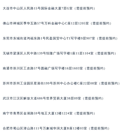
山西省大同市平城区迎宾街帕玛强尼售后服务中心（需提前预约）
大连市中山区人民路15号国际金融大厦7层G室（需提前预约）
山西省晋城市城区黄华街帕玛强尼售后服务中心（需提前预约）
佛山市禅城区季华五路57号万科金融中心C座12层1205室（需提前预约）
山西省晋中市榆次区顺城街帕玛强尼售后服务中心（需提前预约）
山西省临汾市尧都区解放路帕玛强尼售后服务中心（需提前预约）
东莞市东城街道鸿福东路1号民盈国贸中心T1写字楼9层907室（需提前预约）
山西省吕梁市离石区永宁中路与建设街交叉口帕玛强尼售后服务中心（需提前预约）
山西省朔州市朔城区怡西路与鄯阳西街交汇处帕玛强尼售后服务中心（需提前预约）
无锡市梁溪区人民中路139号恒隆广场写字楼1座11层1104室（需提前预约）
山西省忻州市忻府区和平东街与七一南路交叉口帕玛强尼售后服务中心（需提前预约）
山西省阳泉市郊区平阳东街与新城大道交叉口帕玛强尼售后服务中心（需提前预约）
南通市崇川区工农路57号圆融广场写字楼16层1603室（需提前预约）
山西省运城市盐湖区河东街帕玛强尼售后服务中心（需提前预约）
苏州市苏州工业园区星港街199号苏州中心办公楼C座22层08室（需提前预约）
山西省长治市潞州区英雄中路帕玛强尼售后服务中心（需提前预约）
山西省太原市迎泽区迎泽街道解放路15号亨得利名表维修授权店3楼帕玛强尼售后服务中心（需提前预约）
武汉市江汉区解放大道686号世界贸易大厦38层09室（需提前预约）
天津市和平区赤峰道136号天津国际金融中心26层2603室帕玛强尼售后服务中心（需提前预约）
安徽省安庆市迎江区人民路帕玛强尼售后服务中心（需提前预约）
南宁市青秀区金湖路59号地王大厦12楼1224室（需提前预约）
安徽省蚌埠市蚌山区淮河路帕玛强尼售后服务中心（需提前预约）
合肥市蜀山区潜山路111号万象城华润大厦B座12楼03室（需提前预约）
安徽省亳州市谯城区魏武大道帕玛强尼售后服务中心（需提前预约）
安徽省池州市贵池区长江路帕玛强尼售后服务中心（需提前预约）