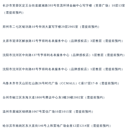
长沙市芙蓉区定王台街道建湘路393号世茂环球金融中心写字楼（芙蓉广场）10层13室
辽宁省沈阳市沈河区中街路137号亨得利名表维修授权店1楼帕玛强尼售后服务中心（需提前预约）
（需提前预约）
辽宁省沈阳市沈河区中街路83号亨得利名表维修授权店1楼帕玛强尼售后服务中心（需提前预约）
北京市朝阳区建国门外大街甲6号华熙国际中心D座11层1102室帕玛强尼售后服务中心（北京总部）（需提前预约）
郑州市二七区铭功路10号华润大厦写字楼29层2905室（需提前预约）
北京市东城区东长安街1号王府井东方广场W3座6层602室帕玛强尼售后服务中心（需提前预约）
河北省保定市竞秀区朝阳北大街北国先天下帕玛强尼售后服务中心（需提前预约）
太原市迎泽区解放路15号亨得利名表服务中心（品牌授权店）3层整层（需提前预约）
内蒙古自治区阿拉善盟市左旗土尔扈特大街帕玛强尼售后服务中心（需提前预约）
沈阳市沈河区中街路137号亨得利名表服务中心（品牌授权店）1层整层（需提前预约）
内蒙古自治区巴彦淖尔市临河区新华街帕玛强尼售后服务中心（需提前预约）
内蒙古自治区包头市青山区幸福路甲3号王府井百货名表维修帕玛强尼售后服务中心（需提前预约）
沈阳市沈河区中街路83号亨得利名表服务中心（品牌授权店）1层整层（需提前预约）
内蒙古自治区赤峰市红山区哈达街帕玛强尼售后服务中心（需提前预约）
内蒙古自治区鄂尔多斯市东胜区伊金霍洛街帕玛强尼售后服务中心（需提前预约）
乌鲁木齐市天山区红山路26号时代广场（CCMALL）C座17层17-B（需提前预约）
内蒙古自治区呼伦贝尔市海拉尔区中央街帕玛强尼售后服务中心（需提前预约）
内蒙古自治区通辽市科尔沁区明仁大街帕玛强尼售后服务中心（需提前预约）
台州市椒江区东海大道1800号腾达中心东1幢20楼2002室（需提前预约）
内蒙古自治区乌海市海勃湾区人民南路帕玛强尼售后服务中心（需提前预约）
温州市鹿城区锦绣路1067号置信广场10层1015室（需提前预约）
内蒙古自治区乌兰察布市集宁区恩和大街帕玛强尼售后服务中心（需提前预约）
内蒙古自治区锡林郭勒盟市锡林浩特市光明街与额尔敦路交叉口帕玛强尼售后服务中心（需提前预约）
哈尔滨市南岗区东大直街146号上和置地广场金座12层1214室（需提前预约）
内蒙古自治区兴安盟市乌兰浩特市兴安大街帕玛强尼售后服务中心（需提前预约）