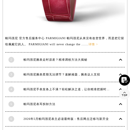
湖南省衡阳市雁峰区解放路帕玛强尼售后服务中心（需提前预约）
湖南省怀化市鹤城区迎丰中路帕玛强尼售后服务中心（需提前预约）
湖南省娄底市娄星区长青街帕玛强尼售后服务中心（需提前预约）
湖南省邵阳市双清区东风路帕玛强尼售后服务中心（需提前预约）
湖南省湘潭市雨湖区莲城大道帕玛强尼售后服务中心（需提前预约）
帕玛强尼 官方售后服务中心 PARMIGIANI 帕玛强尼从来没有改变世界，而是把它留
给佩戴它的人。 PARMIGIANI will never change the ......
详情 >
湖南省益阳市赫山区桃花仑路帕玛强尼售后服务中心（需提前预约）
湖南省永州市冷水滩区永州大道与中兴路交叉口帕玛强尼售后服务中心（需提前预约）
2
帕玛强尼腕表走时误差？精准调校方法大揭秘
湖南省岳阳市岳阳楼区东茅岭路帕玛强尼售后服务中心（需提前预约）
湖南省张家界市永定区解放路帕玛强尼售后服务中心（需提前预约）
3
帕玛强尼腕表星期无法调节？速解难题，腕表达人支招

湖南省长沙市芙蓉区建湘路393号世茂环球金融中心写字楼10层1013室帕玛强尼售后服务中心（需提前预约）
湖南省株洲市芦淞区建设南路帕玛强尼售后服务中心（需提前预约）
4
帕玛强尼手表发条上不满？轻松解决之道，让你精准把握时间

甘肃省白银市白银区北京路帕玛强尼售后服务中心（需提前预约）
甘肃省定西市安定区解放路帕玛强尼售后服务中心（需提前预约）
5
帕玛强尼表耳拆卸方法
甘肃省敦煌市沙州镇阳关中路帕玛强尼售后服务中心（需提前预约）
6
2026年5月帕玛强尼表主必读最终版：售后网点迁移与新开业
甘肃省合作市人民街帕玛强尼售后服务中心（需提前预约）
甘肃省嘉峪关市雄关区新华中路帕玛强尼售后服务中心（需提前预约）