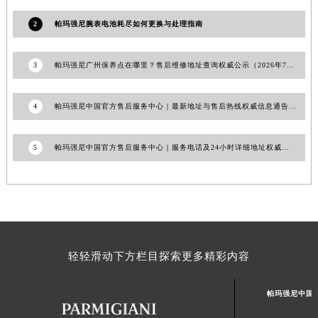
青海省海东市乐都区滨河路帕玛强尼售后服务中心（需提前预约）
2
帕玛强尼腕表电池耗尽如何更换与处理指南
青海省海南藏族自治州共和县青海湖大街帕玛强尼售后服务中心（需提前预约）
青海省海西蒙古族藏族自治州德令哈市柴达木路帕玛强尼售后服务中心（需提前预约）
3
帕玛强尼广州保养点在哪里？售后维修地址查询权威公示（2026年7月最新）
青海省黄南藏族自治州同仁市德合隆路帕玛强尼售后服务中心（需提前预约）
青海省西宁市城西区海湖新区西关大道帕玛强尼售后服务中心（需提前预约）
4
帕玛强尼中国官方售后服务中心｜最新地址与售后热线权威信息通告（2026年7月最新）
青海省玉树藏族自治州结古镇胜利路帕玛强尼售后服务中心（需提前预约）
陕西省安康市汉滨区金州路帕玛强尼售后服务中心（需提前预约）
5
帕玛强尼中国官方售后服务中心｜服务电话及24小时详细地址权威信息通知（2026年7月最新）
陕西省宝鸡市渭滨区经二路帕玛强尼售后服务中心（需提前预约）
陕西省汉中市汉台区北大街帕玛强尼售后服务中心（需提前预约）
陕西省商洛市商州区州城街帕玛强尼售后服务中心（需提前预约）
陕西省铜川市王益区红旗街帕玛强尼售后服务中心（需提前预约）
陕西省渭南市临渭区东风大街帕玛强尼售后服务中心（需提前预约）
陕西省咸阳市秦都区沣西新城统一西路与白马河路交汇处帕玛强尼售后服务中心（需提前预约）
轻轻滑动下方栏目探索更多精彩内容
陕西省延安市宝塔区中心街帕玛强尼售后服务中心（需提前预约）
陕西省榆林市榆阳区长兴路帕玛强尼售后服务中心（需提前预约）
帕玛强尼中国
新疆维吾尔自治区阿克苏市东大街帕玛强尼售后服务中心（需提前预约）