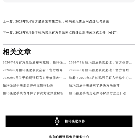
广西壮族自治区来宾市兴宾区桂中大道帕玛强尼售后服务中心（需提前预约）
广西壮族自治区柳州市城中区中山中路帕玛强尼售后服务中心（需提前预约）
上一篇:
2026年5月官方最新发布第二辑：帕玛强尼售后网点迁址与新设
广西壮族自治区钦州市钦南区金海湾东大街帕玛强尼售后服务中心（需提前预约）
广西壮族自治区梧州市万秀区龙湖镇高旺路帕玛强尼售后服务中心（需提前预约）
下一篇:
2026年6月关于帕玛强尼官方售后网点搬迁及新增的正式文件（修订）
广西壮族自治区玉林市玉州区金玉路帕玛强尼售后服务中心（需提前预约）
海南省儋州市儋州市那大镇兰洋北路帕玛强尼售后服务中心（需提前预约）
相关文章
海南省东方市八所镇解放西路帕玛强尼售后服务中心（需提前预约）
2026年6月官方最新发布补充辑：帕玛强尼售后网点迁址与新设
2026年6月帕玛强尼表友必读：官方保养维修中心搬迁新开明细
海南省琼海市嘉积镇东风路帕玛强尼售后服务中心（需提前预约）
2026年6月帕玛强尼表友必看：官方维修中心及保养点搬迁与新增
2026年6月帕玛强尼表友必读：官方售后网点搬迁及新开汇总
海南省三沙市西沙区西沙群岛永兴岛北京路帕玛强尼售后服务中心（需提前预约）
2026年6月关于帕玛强尼官方维修保养中心网点搬迁新增的正式文件内容发布
速看！2026年5月帕玛强尼官方维修中心网点调整（搬迁+新开业）
海南省三亚市吉阳区迎宾路帕玛强尼售后服务中心（需提前预约）
帕玛强尼手表走走停停应该咋处理
帕玛强尼手表进灰了解决方法推荐
海南省万宁市万城镇解放路帕玛强尼售后服务中心（需提前预约）
帕玛强尼手表表耳掉了解决方法深度解析
帕玛强尼手表走走停停解决方法是什么
海南省文昌市文城镇教育东路帕玛强尼售后服务中心（需提前预约）
海南省五指山市通什镇三月三大道帕玛强尼售后服务中心（需提前预约）
香港特别行政区尖沙咀区油尖旺区广东道帕玛强尼售后服务中心（需提前预约）
帕玛强尼保养
香港特别行政区金钟区中西区金钟道帕玛强尼售后服务中心（需提前预约）
香港特别行政区九龙区油尖旺区弥敦道帕玛强尼售后服务中心（需提前预约）
北京帕玛强尼售后服务中心