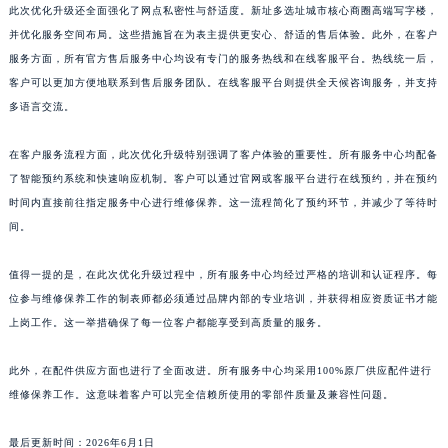
此次优化升级还全面强化了网点私密性与舒适度。新址多选址城市核心商圈高端写字楼，
山东省枣庄市滕州市北辛路与善国路交叉口帕玛强尼售后服务中心（需提前预约）
并优化服务空间布局。这些措施旨在为表主提供更安心、舒适的售后体验。此外，在客户
山东省淄博市张店区金晶大道帕玛强尼售后服务中心（需提前预约）
服务方面，所有官方售后服务中心均设有专门的服务热线和在线客服平台。热线统一后，
上海市黄浦区南京东路299号宏伊国际广场写字楼8层806室帕玛强尼售后服务中心（需提前预约）
客户可以更加方便地联系到售后服务团队。在线客服平台则提供全天候咨询服务，并支持
上海市徐汇区虹桥路3号港汇中心2座37层3705室帕玛强尼售后服务中心（需提前预约）
多语言交流。
浙江省杭州市上城区钱江路1366号华润大厦A座5层503-5室帕玛强尼售后服务中心（需提前预约）
在客户服务流程方面，此次优化升级特别强调了客户体验的重要性。所有服务中心均配备
浙江省湖州市吴兴区劳动路帕玛强尼售后服务中心（需提前预约）
了智能预约系统和快速响应机制。客户可以通过官网或客服平台进行在线预约，并在预约
浙江省嘉兴市南湖区广益路705号嘉兴世界贸易中心A座13层1304室帕玛强尼售后服务中心（需提前预约）
时间内直接前往指定服务中心进行维修保养。这一流程简化了预约环节，并减少了等待时
浙江省金华市金东区东市南街777号金华万达广场4号楼22楼2209室帕玛强尼售后服务中心（需提前预约）
间。
浙江省丽水市莲都区解放街帕玛强尼售后服务中心（需提前预约）
浙江省宁波市江北区大闸南路500号来福士广场办公楼20层2009室帕玛强尼售后服务中心（需提前预约）
值得一提的是，在此次优化升级过程中，所有服务中心均经过严格的培训和认证程序。每
位参与维修保养工作的制表师都必须通过品牌内部的专业培训，并获得相应资质证书才能
浙江省衢州市柯城区上街帕玛强尼售后服务中心（需提前预约）
上岗工作。这一举措确保了每一位客户都能享受到高质量的服务。
浙江省绍兴市越城区胜利东路379号世茂天际中心写字楼8层805室帕玛强尼售后服务中心（需提前预约）
浙江省舟山市定海区解放东路帕玛强尼售后服务中心（需提前预约）
此外，在配件供应方面也进行了全面改进。所有服务中心均采用100%原厂供应配件进行
澳门特别行政区大堂区议事亭前地（新马路）帕玛强尼售后服务中心（需提前预约）
维修保养工作。这意味着客户可以完全信赖所使用的零部件质量及兼容性问题。
澳门特别行政区风顺堂区南湾大马路帕玛强尼售后服务中心（需提前预约）
澳门特别行政区花地玛堂区关闸广场帕玛强尼售后服务中心（需提前预约）
最后更新时间：2026年6月1日