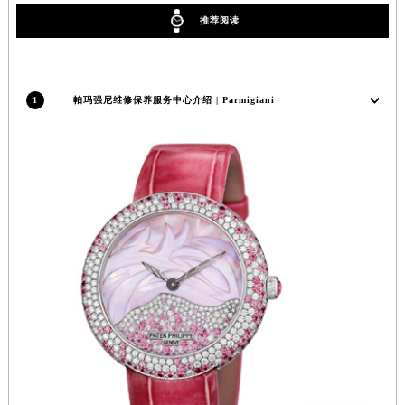
河南省郑州市二七区民主路10号华润大厦29层2905室帕玛强尼售后服务中心（需提前预约）
推荐阅读
河南省周口市川汇区七一路帕玛强尼售后服务中心（需提前预约）
河南省驻马店市驿城区乐山大道与置地大道交叉口帕玛强尼售后服务中心（需提前预约）
湖北省鄂州市鄂城区文星大道帕玛强尼售后服务中心（需提前预约）
1
帕玛强尼维修保养服务中心介绍 | Parmigiani
湖北省黄冈市黄州区赤壁大道帕玛强尼售后服务中心（需提前预约）
湖北省黄石市黄石港区武汉路帕玛强尼售后服务中心（需提前预约）
湖北省荆门市东宝中天街步行街帕玛强尼售后服务中心（需提前预约）
湖北省荆州市荆州区荆中路帕玛强尼售后服务中心（需提前预约）
湖北省十堰市茅箭区人民北路帕玛强尼售后服务中心（需提前预约）
湖北省随州市曾都区青年路帕玛强尼售后服务中心（需提前预约）
湖北省咸宁市咸安区长安大道帕玛强尼售后服务中心（需提前预约）
湖北省襄阳市樊城区长虹路与人民路交叉口帕玛强尼售后服务中心（需提前预约）
湖北省孝感市孝南区复兴大道帕玛强尼售后服务中心（需提前预约）
湖北省宜昌市西陵区夷陵大道与港窑路帕玛强尼售后服务中心（需提前预约）
湖南省常德市武陵区人民路帕玛强尼售后服务中心（需提前预约）
湖南省郴州市北湖区国庆北路帕玛强尼售后服务中心（需提前预约）