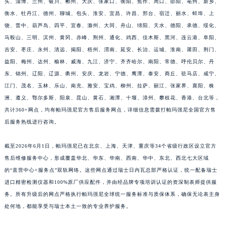
头、淄博、兰州、银川、郴州、大庆、张家口、衡阳、焦作、周口、邵阳、亳州、新乡、
江西省南昌市红谷滩新区红谷中大道998号绿地双子塔（中央广场）A1座办公楼14层1407室帕玛强尼售后服务中心（需提前预约）
衡水、牡丹江、德州、聊城、包头、淮安、宜昌、许昌、邢台、宿迁、丽水、蚌埠、上
江西省萍乡市安源区萍安北大道与康庄路交叉口帕玛强尼售后服务中心（需提前预约）
饶、晋中、葫芦岛、四平、宜春、滁州、大同、舟山、绵阳、天水、德阳、承德、绥化、
马鞍山、三明、滨州、黄冈、赤峰、荆州、通化、鸡西、佳木斯、黑河、连云港、阜阳、
江西省上饶市信州区滨江西路帕玛强尼售后服务中心（需提前预约）
吉安、枣庄、永州、清远、揭阳、梧州、渭南、延安、长治、运城、淮南、莆田、荆门、
江西省新余市渝水区北湖西路帕玛强尼售后服务中心（需提前预约）
益阳、梅州、达州、榆林、威海、九江、济宁、齐齐哈尔、南阳、常德、呼伦贝尔、丹
江西省宜春市袁州区中山中路帕玛强尼售后服务中心（需提前预约）
东、锦州、辽阳、辽源、衢州、安庆、龙岩、宁德、鹰潭、泰安、商丘、驻马店、咸宁、
江西省鹰潭市月湖区胜利东路帕玛强尼售后服务中心（需提前预约）
江门、茂名、玉林、乐山、南充、雅安、宝鸡、柳州、拉萨、丽江、张家界、襄阳、株
山东省德州市德城区东风中路帕玛强尼售后服务中心（需提前预约）
洲、遵义、鄂尔多斯、阳泉、昆山、黄石、湘潭、十堰、漳州、攀枝花、香港、台北等，
山东省东营市东营区济南路帕玛强尼售后服务中心（需提前预约）
共计360+网点，均有帕玛强尼官方售后服务网点，详细信息需拨打帕玛强尼全国官方售
后服务热线进行咨询。
山东省济南市历下区经十路11111号华润中心写字楼（万象城）15层1508室帕玛强尼售后服务中心（需提前预约）
山东省济宁市任城区太白楼路帕玛强尼售后服务中心（需提前预约）
截至2026年6月1日，帕玛强尼已在北京、上海、天津、重庆等34个省级行政区设立官方
山东省莱芜市文化南路8号银座商城名表维修一楼名表维修帕玛强尼售后服务中心（需提前预约）
售后维修服务中心，形成覆盖华北、华东、华南、西南、华中、东北、西北七大区域
山东省临沂市兰山区解放路帕玛强尼售后服务中心（需提前预约）
的“直营中心+服务点”双轨网络。这些网点通过瑞士日内瓦总部严格认证，统一配备瑞士
山东省日照市东港区烟台路帕玛强尼售后服务中心（需提前预约）
进口精密检测仪器和100%原厂供应配件，并由经品牌专项培训认证的资深制表师提供服
山东省泰安市泰山区财源街道泰山大街帕玛强尼售后服务中心（需提前预约）
务。所有升级后的网点严格执行帕玛强尼全球统一服务标准与质保体系，确保无论表主身
处何地，都能享受与瑞士本土一致的专业养护服务。
山东省威海市环翠区新威海路89号振华商厦一楼名表维修帕玛强尼售后服务中心（需提前预约）
山东省潍坊市奎文区东风东街帕玛强尼售后服务中心（需提前预约）