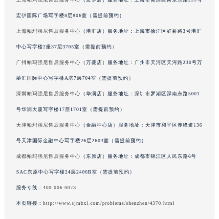
广东省汕头市龙湖区长平路帕玛强尼售后服务中心（需提前预约）
宏伊国际广场写字楼8层806室（需提前预约）
广东省汕尾市城区香洲街道园林社区翠园街帕玛强尼售后服务中心（需提前预约）
上海帕玛强尼售后服务中心
（港汇店）服务地址：上海市徐汇区虹桥路3号港汇
广东省韶关市武江区芙蓉新区与老城中心交汇处帕玛强尼售后服务中心（需提前预约）
中心写字楼2座37层3705室（需提前预约）
广东省深圳市罗湖区深南东路5001号华润大厦17层1701室帕玛强尼售后服务中心（需提前预约）
广州帕玛强尼售后服务中心
（万菱店）服务地址：广州市天河区天河路230号万
广东省阳江市江城区东风一路帕玛强尼售后服务中心（需提前预约）
广东省云浮市云城区金山路帕玛强尼售后服务中心（需提前预约）
菱汇国际中心写字楼A塔7层704室（需提前预约）
广东省湛江市赤坎区观海北路帕玛强尼售后服务中心（需提前预约）
深圳帕玛强尼售后服务中心
（华润店）服务地址：深圳市罗湖区深南东路5001
广东省肇庆市端州区信安大道与砚都大道交汇处帕玛强尼售后服务中心（需提前预约）
号华润大厦写字楼17层1701室（需提前预约）
广西壮族自治区百色市右江区中山二路帕玛强尼售后服务中心（需提前预约）
天津帕玛强尼售后服务中心
（金融中心店）服务地址：天津市和平区赤峰道136
广西壮族自治区北海市海城区北京路帕玛强尼售后服务中心（需提前预约）
号天津国际金融中心写字楼26层2603室（需提前预约）
广西壮族自治区崇左市江州区石景林街道友谊大道与丽川路交汇处帕玛强尼售后服务中心（需提前预约）
成都帕玛强尼售后服务中心
（东原店）服务地址：成都市锦江区人民东路6号
广西壮族自治区防城港市港口区金花茶大道帕玛强尼售后服务中心（需提前预约）
SAC东原中心写字楼24层2406B室（需提前预约）
广西壮族自治区贵港市港北区港城街道布山大道与仙衣路交叉口帕玛强尼售后服务中心（需提前预约）
广西壮族自治区桂林市秀峰区红岭路帕玛强尼售后服务中心（需提前预约）
服务专线：
400-006-0073
广西壮族自治区河池市金城江区金城江街道朝阳路帕玛强尼售后服务中心（需提前预约）
本页链接：
http://www.sjmbxl.com/problems/shenzhen/4370.html
广西壮族自治区贺州市八步区城东街道灵峰南路帕玛强尼售后服务中心（需提前预约）