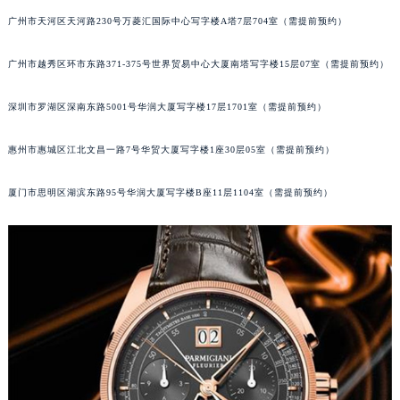
黑龙江省大庆市萨尔图区会战大街帕玛强尼售后服务中心（需提前预约）
广州市天河区天河路230号万菱汇国际中心写字楼A塔7层704室（需提前预约）
黑龙江省鹤岗市向阳区红军路帕玛强尼售后服务中心（需提前预约）
广州市越秀区环市东路371-375号世界贸易中心大厦南塔写字楼15层07室（需提前预约）
黑龙江省黑河市爱辉区中央街帕玛强尼售后服务中心（需提前预约）
黑龙江省鸡西市鸡冠区红军路帕玛强尼售后服务中心（需提前预约）
深圳市罗湖区深南东路5001号华润大厦写字楼17层1701室（需提前预约）
黑龙江省佳木斯市向阳区长安路帕玛强尼售后服务中心（需提前预约）
黑龙江省牡丹江市东安区太平路帕玛强尼售后服务中心（需提前预约）
惠州市惠城区江北文昌一路7号华贸大厦写字楼1座30层05室（需提前预约）
黑龙江省七台河市桃山区大同街帕玛强尼售后服务中心（需提前预约）
黑龙江省齐齐哈尔市龙沙区龙华路帕玛强尼售后服务中心（需提前预约）
厦门市思明区湖滨东路95号华润大厦写字楼B座11层1104室（需提前预约）
黑龙江省双鸭山市尖山区新兴大街帕玛强尼售后服务中心（需提前预约）
黑龙江省绥化市北林区新华街与康庄路交叉口帕玛强尼售后服务中心（需提前预约）
黑龙江省伊春市伊美区通河路帕玛强尼售后服务中心（需提前预约）
吉林省白城市洮北区明仁南街帕玛强尼售后服务中心（需提前预约）
吉林省白山市浑江区浑江大街帕玛强尼售后服务中心（需提前预约）
吉林省吉林市船营区河南街帕玛强尼售后服务中心（需提前预约）
吉林省辽源市龙山区人民大街帕玛强尼售后服务中心（需提前预约）
吉林省梅河口市新华街道梅河大街帕玛强尼售后服务中心（需提前预约）