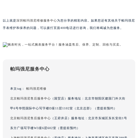
澳门特别行政区花王堂区大三巴商圈帕玛强尼售后服务中心（需提前预约）
澳门特别行政区嘉模堂区官也街帕玛强尼售后服务中心（需提前预约）
以上就是
深圳帕玛强尼维修服务中心
为您分享的精彩内容。如果您还有其他关于帕玛强尼
澳门省路氹城市金光大道帕玛强尼售后服务中心（需提前预约）
手表维护和保养的问题，可以拨打页面400电话进行咨询，我们将竭诚为您服务。
澳门特别行政区望德堂区塔石广场帕玛强尼售后服务中心（需提前预约）
福建省福州市鼓楼区五四路128-1号恒力城写字楼15层03室帕玛强尼售后服务中心（需提前预约）
福建省厦门市思明区湖滨东路95号万象城华润大厦B座11层1104室帕玛强尼售后服务中心（需提前预约）
广东省潮州市潮安区新风路与潮汕路交汇处帕玛强尼售后服务中心（需提前预约）
广东省广州市天河区天河路230号万菱汇国际中心A塔7层704室帕玛强尼售后服务中心（需提前预约）
帕玛强尼服务中心
广东省广州市越秀区环市东路371-375号世界贸易中心大厦南塔15层1507室帕玛强尼售后服务中心（需提前预约）
广东省河源市源城区越王大道帕玛强尼售后服务中心（需提前预约）
本文tag：
帕玛强尼维修
广东省惠州市惠城区江北文昌一路7号华贸大厦1座30层3005室帕玛强尼售后服务中心（需提前预约）
北京帕玛强尼售后服务中心
（国贸店）服务地址：北京市朝阳区建国门外大街
广东省江门市蓬江区广场西路帕玛强尼售后服务中心（需提前预约）
甲6号华熙国际中心写字楼D座11层1102室（北京总部）（需提前预约）
广东省揭阳市榕城进贤门步行街帕玛强尼售后服务中心（需提前预约）
广东省茂名市电白区水东街道迎宾大道帕玛强尼售后服务中心（需提前预约）
北京帕玛强尼售后服务中心
（王府井店）服务地址：北京市东城区东长安街1号
广东省梅州市梅江区金燕大道帕玛强尼售后服务中心（需提前预约）
东方广场写字楼W3座6层602室（需提前预约）
广东省清远市清城区湖西路帕玛强尼售后服务中心（需提前预约）
上海帕玛强尼售后服务中心
（宏伊店）服务地址：上海市黄浦区南京东路299号