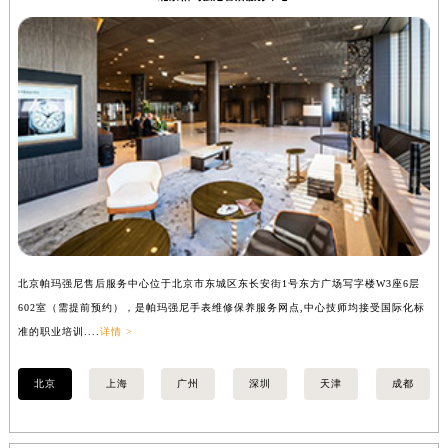
香港特别行政区铜锣湾区湾仔区轩尼诗道帕玛强尼售后服务中心（需提前预约）
河南省安阳市文峰区解放大道帕玛强尼售后服务中心（需提前预约）
河南省鹤壁市淇滨区九州路帕玛强尼售后服务中心（需提前预约）
河南省济源市沁园街道济水大道帕玛强尼售后服务中心（需提前预约）
河南省焦作市解放区解放路帕玛强尼售后服务中心（需提前预约）
河南省开封市鼓楼区中山路帕玛强尼售后服务中心（需提前预约）
河南省洛阳市西工区中州中路与解放路交叉口帕玛强尼售后服务中心（需提前预约）
河南省漯河市源汇区交通路帕玛强尼售后服务中心（需提前预约）
河南省南阳市宛城区范蠡东路与南都路交叉口帕玛强尼售后服务中心（需提前预约）
河南省平顶山市卫东区建设路帕玛强尼售后服务中心（需提前预约）
北京帕玛强尼售后服务中心位于北京市东城区东长安街1号东方广场写字楼W3座6层
上
河南省濮阳市大华龙区开州路绿城路交叉口帕玛强尼售后服务中心（需提前预约）
602室（需提前预约），是帕玛强尼手表维修保养服务网点,中心技师均接受国际化标
室
河南省三门峡市湖滨区和平路帕玛强尼售后服务中心（需提前预约）
准的职业培训....
详情 >
职业
河南省商丘市梁园区神火大道帕玛强尼售后服务中心（需提前预约）
河南省新乡市红旗区人民路帕玛强尼售后服务中心（需提前预约）
北京
上海
广州
深圳
天津
成都
河南省信阳市浉河区东方红大道帕玛强尼售后服务中心（需提前预约）
河南省许昌市魏都区建安大道与八龙路交叉口帕玛强尼售后服务中心（需提前预约）