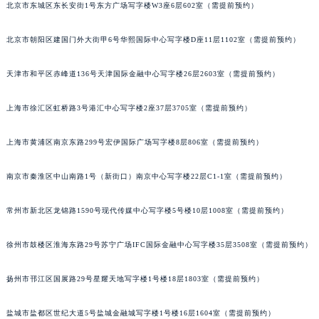
北京市东城区东长安街1号东方广场写字楼W3座6层602室（需提前预约）
重庆市江北区观音桥步行街2号融恒时代广场写字楼9层902室（需提前预约）
长沙市芙蓉区定王台街道建湘路393号世茂环球金融中心写字楼（芙蓉广场）10层13室（需提前预约）
北京市朝阳区建国门外大街甲6号华熙国际中心写字楼D座11层1102室（需提前预约）
郑州市二七区铭功路10号华润大厦写字楼29层2905室（需提前预约）
太原市迎泽区解放路15号亨得利名表服务中心（品牌授权店）3层整层（需提前预约）
天津市和平区赤峰道136号天津国际金融中心写字楼26层2603室（需提前预约）
沈阳市沈河区中街路137号亨得利名表服务中心（品牌授权店）1层整层（需提前预约）
上海市徐汇区虹桥路3号港汇中心写字楼2座37层3705室（需提前预约）
沈阳市沈河区中街路83号亨得利名表服务中心（品牌授权店）1层整层（需提前预约）
乌鲁木齐市天山区红山路26号时代广场（CCMALL）C座17层17-B（需提前预约）
上海市黄浦区南京东路299号宏伊国际广场写字楼8层806室（需提前预约）
温州市鹿城区锦绣路1067号置信广场10层1015室（需提前预约）
哈尔滨市道里区友谊西路600号富力中心T2座写字楼29层03室（需提前预约）
南京市秦淮区中山南路1号（新街口）南京中心写字楼22层C1-1室（需提前预约）
大连市中山区人民路15号国际金融大厦7层G室（需提前预约）
常州市新北区龙锦路1590号现代传媒中心写字楼5号楼10层1008室（需提前预约）
佛山市禅城区季华五路57号万科金融中心C座12层1205室（需提前预约）
东莞市东城街道鸿福东路1号民盈国贸中心T1写字楼9层907室（需提前预约）
徐州市鼓楼区淮海东路29号苏宁广场IFC国际金融中心写字楼35层3508室（需提前预约）
无锡市梁溪区人民中路139号恒隆广场写字楼1座11层1104室（需提前预约）
南通市崇川区工农路57号圆融广场写字楼16层1603室（需提前预约）
扬州市邗江区国展路29号星耀天地写字楼1号楼18层1803室（需提前预约）
苏州市苏州工业园区星港街199号苏州中心办公楼C座22层08室（需提前预约）
武汉市江汉区解放大道686号世界贸易大厦38层09室（需提前预约）
盐城市盐都区世纪大道5号盐城金融城写字楼1号楼16层1604室（需提前预约）