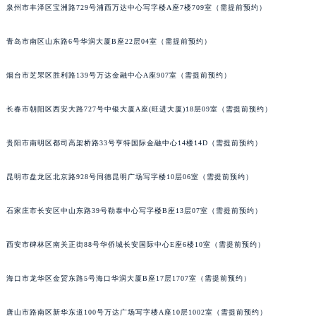
泉州市丰泽区宝洲路729号浦西万达中心写字楼A座7楼709室（需提前预约）
安徽省滁州市琅琊区南谯北路帕玛强尼售后服务中心（需提前预约）
安徽省阜阳市颍州区颍州北路帕玛强尼售后服务中心（需提前预约）
青岛市南区山东路6号华润大厦B座22层04室（需提前预约）
安徽省淮北市相山区淮海路帕玛强尼售后服务中心（需提前预约）
安徽省淮南市田家庵区国庆中路帕玛强尼售后服务中心（需提前预约）
烟台市芝罘区胜利路139号万达金融中心A座907室（需提前预约）
安徽省黄山市屯溪区黄山西路帕玛强尼售后服务中心（需提前预约）
长春市朝阳区西安大路727号中银大厦A座(旺进大厦)18层09室（需提前预约）
安徽省六安市金安区解放中路帕玛强尼售后服务中心（需提前预约）
安徽省马鞍山市雨山区湖南西路帕玛强尼售后服务中心（需提前预约）
贵阳市南明区都司高架桥路33号亨特国际金融中心14楼14D（需提前预约）
安徽省宿州市埇桥区人民中路帕玛强尼售后服务中心（需提前预约）
安徽省铜陵市铜官区石城大道帕玛强尼售后服务中心（需提前预约）
昆明市盘龙区北京路928号同德昆明广场写字楼10层06室（需提前预约）
安徽省芜湖市镜湖区中山路步行街帕玛强尼售后服务中心（需提前预约）
石家庄市长安区中山东路39号勒泰中心写字楼B座13层07室（需提前预约）
安徽省宣城市宣州区叠嶂西路帕玛强尼售后服务中心（需提前预约）
福建省龙岩市新罗区九一南路帕玛强尼售后服务中心（需提前预约）
西安市碑林区南关正街88号华侨城长安国际中心E座6楼10室（需提前预约）
福建省南平市建阳区人民西路帕玛强尼售后服务中心（需提前预约）
福建省宁德市蕉城区天湖东路帕玛强尼售后服务中心（需提前预约）
海口市龙华区金贸东路5号海口华润大厦B座17层1707室（需提前预约）
福建省莆田市城厢区霞林街道荔华东大道帕玛强尼售后服务中心（需提前预约）
福建省三明市三元区东乾二路帕玛强尼售后服务中心（需提前预约）
唐山市路南区新华东道100号万达广场写字楼A座10层1002室（需提前预约）