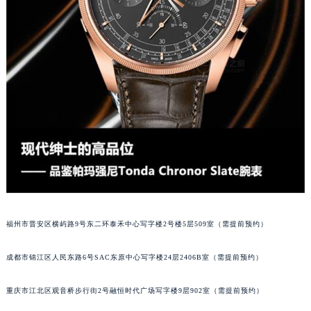
吉林省四平市铁东区紫气大路与南九经街交汇处帕玛强尼售后服务中心（需提前预约）
吉林省松原市宁江区五环大街帕玛强尼售后服务中心（需提前预约）
吉林省通化市东昌区环通乡江南大街帕玛强尼售后服务中心（需提前预约）
吉林省延边市延吉市解放路帕玛强尼售后服务中心（需提前预约）
辽宁省鞍山市铁东区站前街帕玛强尼售后服务中心（需提前预约）
辽宁省本溪市平山区胜利路帕玛强尼售后服务中心（需提前预约）
辽宁省朝阳市双塔区新华路帕玛强尼售后服务中心（需提前预约）
辽宁省丹东市振兴区七经街帕玛强尼售后服务中心（需提前预约）
辽宁省抚顺市新抚区东一路帕玛强尼售后服务中心（需提前预约）
辽宁省阜新市海州区解放大街帕玛强尼售后服务中心（需提前预约）
辽宁省葫芦岛市连山区中央路帕玛强尼售后服务中心（需提前预约）
福州市晋安区横屿路9号东二环泰禾中心写字楼2号楼5层509室（需提前预约）
辽宁省锦州市古塔区中央大街帕玛强尼售后服务中心（需提前预约）
辽宁省辽阳市白塔区新运大街帕玛强尼售后服务中心（需提前预约）
成都市锦江区人民东路6号SAC东原中心写字楼24层2406B室（需提前预约）
辽宁省盘锦市兴隆台区石油大街帕玛强尼售后服务中心（需提前预约）
辽宁省铁岭市银州区南马路帕玛强尼售后服务中心（需提前预约）
重庆市江北区观音桥步行街2号融恒时代广场写字楼9层902室（需提前预约）
辽宁省营口市站前区市府路与渤海大街交叉口帕玛强尼售后服务中心（需提前预约）