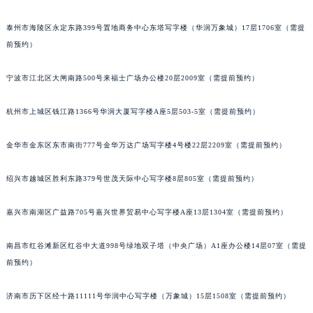
南宁市青秀区金湖路59号地王大厦12楼1224室（需提前预约）
泰州市海陵区永定东路399号置地商务中心东塔写字楼（华润万象城）17层1706室（需提
合肥市蜀山区潜山路111号万象城华润大厦B座12楼03室（需提前预约）
前预约）
泉州市丰泽区宝洲路729号浦西万达中心写字楼A座7楼709室（需提前预约）
青岛市南区山东路6号华润大厦B座22层04室（需提前预约）
宁波市江北区大闸南路500号来福士广场办公楼20层2009室（需提前预约）
烟台市芝罘区胜利路139号万达金融中心A座907室（需提前预约）
长春市朝阳区西安大路727号中银大厦A座(旺进大厦)18层09室（需提前预约）
杭州市上城区钱江路1366号华润大厦写字楼A座5层503-5室（需提前预约）
贵阳市南明区都司高架桥路33号亨特国际金融中心14楼14D（需提前预约）
金华市金东区东市南街777号金华万达广场写字楼4号楼22层2209室（需提前预约）
昆明市盘龙区北京路928号同德昆明广场写字楼10层06室（需提前预约）
石家庄市长安区中山东路39号勒泰中心写字楼B座13层07室（需提前预约）
绍兴市越城区胜利东路379号世茂天际中心写字楼8层805室（需提前预约）
西安市碑林区南关正街88号华侨城长安国际中心E座6楼10室（需提前预约）
海口市龙华区金贸东路5号海口华润大厦B座17层1707室（需提前预约）
嘉兴市南湖区广益路705号嘉兴世界贸易中心写字楼A座13层1304室（需提前预约）
唐山市路南区新华东道100号万达广场写字楼A座10层1002室（需提前预约）
南昌市红谷滩新区红谷中大道998号绿地双子塔（中央广场）A1座办公楼14层07室（需提
台州市椒江区东海大道1800号腾达中心东1幢20楼2002室（需提前预约）
前预约）
内蒙古自治区呼和浩特市玉泉区大学西街70号华润万象城写字楼（鄂尔多斯大厦）23层2326室（需提前预约）
甘肃省兰州市七里河区西津西路16号兰州中心写字楼21层2102室（需提前预约）
济南市历下区经十路11111号华润中心写字楼（万象城）15层1508室（需提前预约）
重庆市解放碑渝中区民权路28号英利国际金融中心写字楼20层01室（需提前预约）