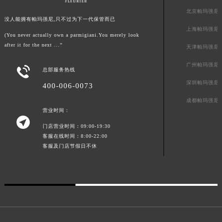
新疆维吾尔自治区阿拉尔市胜利大道帕玛强尼售后服务中心（需提前预约）
北京帕玛强尼
没人能拥有帕玛强尼,只不过为下一代保管而已
新疆维吾尔自治区阿拉山口市友好路帕玛强尼售后服务中心（需提前预约）
上海帕玛强尼
(You never actually own a parmigiani.You merely look
新疆维吾尔自治区阿勒泰市解放路帕玛强尼售后服务中心（需提前预约）
after it for the next ...”
天津帕玛强尼
新疆维吾尔自治区阿图什市光明路帕玛强尼售后服务中心（需提前预约）
广州帕玛强尼
新疆维吾尔自治区白杨市军垦路帕玛强尼售后服务中心（需提前预约）

总部服务热线
新疆维吾尔自治区北屯市团结路帕玛强尼售后服务中心（需提前预约）
深圳帕玛强尼
400-006-0073
新疆维吾尔自治区博乐市博乐市北京路帕玛强尼售后服务中心（需提前预约）
成都帕玛强尼
新疆维吾尔自治区昌吉市延安北路帕玛强尼售后服务中心（需提前预约）
营业时间：

新疆维吾尔自治区阜康市博峰路帕玛强尼售后服务中心（需提前预约）
门店营业时间：09:00-19:30
新疆维吾尔自治区哈密市伊州区建国北路帕玛强尼售后服务中心（需提前预约）
客服在线时间：8:00-22:00
客服及门店节假日不休
新疆维吾尔自治区和田市和田市北京西路帕玛强尼售后服务中心（需提前预约）
新疆维吾尔自治区胡杨河市胡杨河市胡杨路帕玛强尼售后服务中心（需提前预约）
新疆维吾尔自治区霍尔果斯市亚欧北路帕玛强尼售后服务中心（需提前预约）
新疆维吾尔自治区喀什市解放北路帕玛强尼售后服务中心（需提前预约）
新疆维吾尔自治区可克达拉市幸福路帕玛强尼售后服务中心（需提前预约）
新疆维吾尔自治区克拉玛依市克拉玛依区友谊路帕玛强尼售后服务中心（需提前预约）