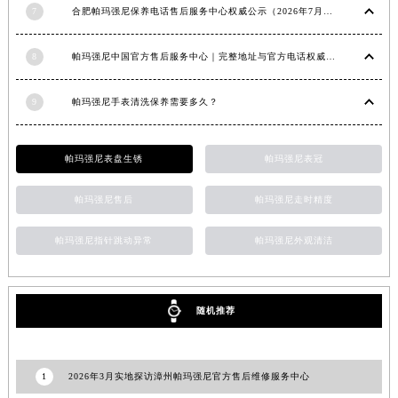
7
合肥帕玛强尼保养电话售后服务中心权威公示（2026年7月最新）
甘肃省金昌市金川区北京路帕玛强尼售后服务中心（需提前预约）
甘肃省酒泉市肃州区西大街帕玛强尼售后服务中心（需提前预约）
8
帕玛强尼中国官方售后服务中心｜完整地址与官方电话权威信息通知（2026年7月最新）
甘肃省临夏市城南街道团结路帕玛强尼售后服务中心（需提前预约）
甘肃省陇南市武都区人民路帕玛强尼售后服务中心（需提前预约）
9
帕玛强尼手表清洗保养需要多久？
甘肃省平凉市崆峒区西大街帕玛强尼售后服务中心（需提前预约）
甘肃省庆阳市西峰区南大街帕玛强尼售后服务中心（需提前预约）
帕玛强尼表盘生锈
帕玛强尼表冠
甘肃省天水市秦州区民主路帕玛强尼售后服务中心（需提前预约）
甘肃省武威市凉州区迎宾路帕玛强尼售后服务中心（需提前预约）
帕玛强尼售后
帕玛强尼走时精度
甘肃省张掖市甘州区民乐北路帕玛强尼售后服务中心（需提前预约）
帕玛强尼指针跳动异常
帕玛强尼外观清洁
宁夏回族自治区固原市原州区文化街帕玛强尼售后服务中心（需提前预约）
宁夏回族自治区石嘴山市大武口区贺兰山路帕玛强尼售后服务中心（需提前预约）
宁夏回族自治区吴忠市利通区开元大道帕玛强尼售后服务中心（需提前预约）
随机推荐
宁夏回族自治区银川市兴庆区新华东路97号新百中心C馆一层C1-18号商铺帕玛强尼售后服务中心（需提前预约）
宁夏回族自治区中卫市沙坡头区鼓楼东街帕玛强尼售后服务中心（需提前预约）
青海省果洛藏族自治州玛沁县团结路帕玛强尼售后服务中心（需提前预约）
1
2026年3月实地探访漳州帕玛强尼官方售后维修服务中心
青海省海北藏族自治州海晏县将军路帕玛强尼售后服务中心（需提前预约）