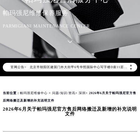
帕玛强尼维修保养服务
PARMIGIANI MAINTENANCE CENTER
2026年8月帕玛强尼中国区售后服务网络优化升级公告
2026年8月帕玛强尼全国官方售后客户服务热线：400-006-0073
帕玛强尼官方全国统一服务热线400-006-0073，服务覆盖中国大陆、香港、澳门、台湾全部区域（非大陆需加拨“+86”）
2026年8月帕玛强尼售后服务中心最新网点地址：
▲
官网公告>
北京市朝阳区建国门外大街甲6号华熙国际中心写字楼D座11层1102室（北京总部）（需提前预约）
▼
北京市东城区东长安街1号东方广场写字楼W3座6层602室（需提前预约）
天津市和平区赤峰道136号天津国际金融中心写字楼26层2603室（需提前预约）
当前位置：
帕玛强尼维修中心
>
问题/知识/资讯
>
深圳
> 2026年6月关于帕玛强尼官方售
上海市徐汇区虹桥路3号港汇中心写字楼2座37层3705室（需提前预约）
后网络搬迁及新增的补充说明文件
上海市黄浦区南京东路299号宏伊国际广场写字楼8层806室（需提前预约）
2026年6月关于帕玛强尼官方售后网络搬迁及新增的补充说明
南京市秦淮区中山南路1号（新街口）南京中心写字楼22层C1-1室（需提前预约）
文件
常州市新北区龙锦路1590号现代传媒中心写字楼5号楼10层1008室（需提前预约）
徐州市鼓楼区淮海东路29号苏宁广场IFC国际金融中心写字楼35层3508室（需提前预约）
扬州市邗江区国展路29号星耀天地写字楼1号楼18层1803室（需提前预约）