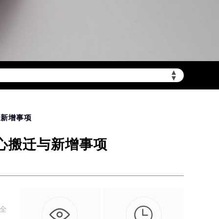
▲
陆需加拨“+86”）
▼
与新增事项
中心搬迁与新增事项

的全