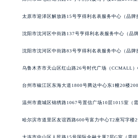
辽宁省沈阳市沈河区中街路137号亨
辽宁省沈阳市沈河区中街路83号亨
太原市迎泽区解放路15号亨得利名表服务中心（品牌
北京市朝阳区建国门外大街甲6号华熙
北京市东城区东长安街1号王府井东方
沈阳市沈河区中街路137号亨得利名表服务中心（品
河北省保定市竞秀区朝阳北大街北国
内蒙古自治区阿拉善盟市左旗土尔扈
沈阳市沈河区中街路83号亨得利名表服务中心（品牌
内蒙古自治区巴彦淖尔市临河区新华
内蒙古自治区包头市青山区幸福路甲
乌鲁木齐市天山区红山路26号时代广场（CCMALL）C
内蒙古自治区赤峰市红山区哈达街帕
内蒙古自治区鄂尔多斯市东胜区伊金
台州市椒江区东海大道1800号腾达中心东1幢20楼20
内蒙古自治区呼伦贝尔市海拉尔区中
内蒙古自治区通辽市科尔沁区明仁大
温州市鹿城区锦绣路1067号置信广场10层1015室（
内蒙古自治区乌海市海勃湾区人民南
内蒙古自治区乌兰察布市集宁区恩和
哈尔滨市道里区友谊西路600号富力中心T2座写字楼2
内蒙古自治区锡林郭勒盟市锡林浩特
内蒙古自治区兴安盟市乌兰浩特市兴
大连市中山区人民路15号国际金融大厦7层G室（需