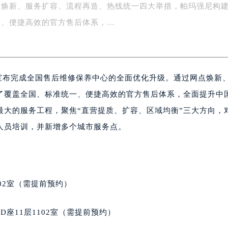
点焕新、服务扩容、流程再造、热线统一四大举措，帕玛强尼构
字楼1号楼16层1604室（需提前预约）
务中心东塔写字楼（华润万象城）17层1706室（需提前预约）
一、便捷高效的官方售后体系，…
场办公楼20层2009室（需提前预约）
写字楼A座5层503-5室（需提前预约）
广场写字楼4号楼22层2209室（需提前预约）
式宣布完成全国售后维修保养中心的全面优化升级。通过网点焕新
际中心写字楼8层805室（需提前预约）
易中心写字楼A座13层1304室（需提前预约）
了覆盖全国、标准统一、便捷高效的官方售后体系，全面提升中
绿地双子塔（中央广场）A1座办公楼14层07室（需提前预约）
最大的服务工程，聚焦“直营提质、扩容、区域均衡”三大方向，
心写字楼（万象城）15层1508室（需提前预约）
人员培训，并新增多个城市服务点。
际中心写字楼A塔7层704室（需提前预约）
世界贸易中心大厦南塔写字楼15层07室（需提前预约）
厦写字楼17层1701室（需提前预约）
厦写字楼1座30层05室（需提前预约）
02室（需提前预约）
字楼B座11层1104室（需提前预约）
写字楼15层03室（需提前预约）
座11层1102室（需提前预约）
心写字楼24层2406B室（需提前预约）