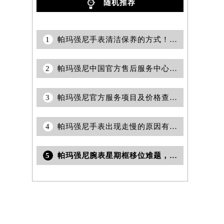
随机推荐
1
帕玛强尼手表清洁保养的方式！（帕玛强尼手表清洗）
2
帕玛强尼中国官方售后服务中心｜网点地址与24小时客服电话权威信息通知（2026年7月最新）
3
帕玛强尼官方服务项目及价格查询｜详细网点地址与电话权威信息声明（2026年7月最新）
4
帕玛强尼手表出现走慢的原因有哪些？帕玛强尼走时的解决方法
5
帕玛强尼腕表星期框移位难题，一招轻松解决