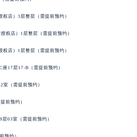
得利名表维修授权店1楼帕玛强尼售后服务中心（需提前预约）
得利名表维修授权店1楼帕玛强尼售后服务中心（需提前预约）
授权店）3层整层（需提前预约）
国际中心D座11层1102室帕玛强尼售后服务中心（北京总部）
广场W3座6层602室帕玛强尼售后服务中心（需提前预约）
牌授权店）1层整层（需提前预约）
先天下帕玛强尼售后服务中心（需提前预约）
特大街帕玛强尼售后服务中心（需提前预约）
授权店）1层整层（需提前预约）
街帕玛强尼售后服务中心（需提前预约）
3号王府井百货名表维修帕玛强尼售后服务中心（需提前预约）
座17层17-B（需提前预约）
玛强尼售后服务中心（需提前预约）
霍洛街帕玛强尼售后服务中心（需提前预约）
02室（需提前预约）
央街帕玛强尼售后服务中心（需提前预约）
街帕玛强尼售后服务中心（需提前预约）
需提前预约）
路帕玛强尼售后服务中心（需提前预约）
大街帕玛强尼售后服务中心（需提前预约）
9层03室（需提前预约）
市光明街与额尔敦路交叉口帕玛强尼售后服务中心（需提前预约
安大街帕玛强尼售后服务中心（需提前预约）
提前预约）