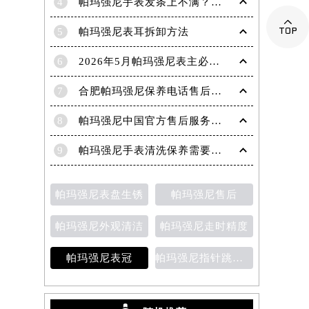
4
帕玛强尼手表发条上不满？轻松解决之道，让你精准把握时间

5
帕玛强尼表耳拆卸方法
6
2026年5月帕玛强尼表主必读最终版：售后网点迁移与新开业
7
合肥帕玛强尼保养电话售后服务中心权威公示（2026年7月最新）
8
帕玛强尼中国官方售后服务中心｜完整地址与官方电话权威信息通知（2026年7月最新）
9
帕玛强尼手表清洗保养需要多久？
帕玛强尼表盘生锈
帕玛强尼售后
帕玛强尼外观清洁
帕玛强尼走时精度
帕玛强尼表冠
帕玛强尼指针跳动异常