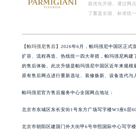
面优化升级。通过网
盐城市盐都区世纪大道5号盐城金融城写
泰州市海陵区永定东路399号置地商
了覆盖全国、标准统
宁波市江北区大闸南路500号来福士广
杭州市上城区钱江路1366号华润大厦
金华市金东区东市南街777号金华万达
【
帕玛强尼售后
】2026年6月，帕玛强尼中国区正
绍兴市越城区胜利东路379号世茂天
嘉兴市南湖区广益路705号嘉兴世界贸
扩容、流程再造、热线统一四大举措，帕玛强尼构建
南昌市红谷滩新区红谷中大道998号
的售后体验。此次升级是帕玛强尼中国区近年来规模
济南市历下区经十路11111号华润中
原有售后网点进行重新选址、装修焕新、设备迭代与
广州市天河区天河路230号万菱汇国
广州市越秀区环市东路371-375号
帕玛强尼官方售后服务中心全国网点地址：
深圳市罗湖区深南东路5001号华润大
惠州市惠城区江北文昌一路7号华贸大
北京市东城区东长安街1号东方广场写字楼W3座6层6
厦门市思明区湖滨东路95号华润大厦写
福州市鼓楼区五四路128-1号恒力城
北京市朝阳区建国门外大街甲6号华熙国际中心写字楼D
成都市锦江区人民东路6号SAC东原中