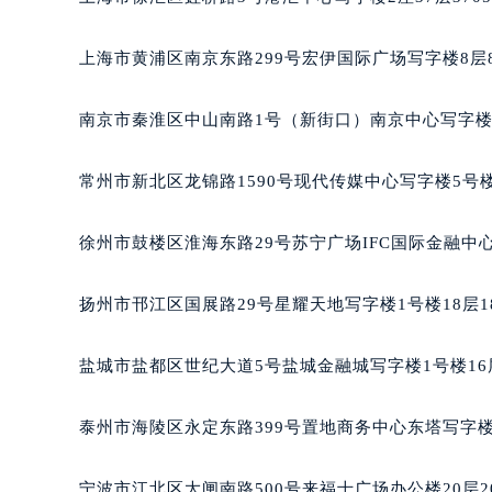
南宁市青秀区金湖路59号地王大厦12
合肥市蜀山区潜山路111号万象城华润
上海市黄浦区南京东路299号宏伊国际广场写字楼8层
泉州市丰泽区宝洲路729号浦西万达中
青岛市南区山东路6号华润大厦B座2
南京市秦淮区中山南路1号（新街口）南京中心写字楼2
烟台市芝罘区胜利路139号万达金融中
长春市朝阳区西安大路727号中银大厦
常州市新北区龙锦路1590号现代传媒中心写字楼5号楼
贵阳市南明区都司高架桥路33号亨特
昆明市盘龙区北京路928号同德昆明
徐州市鼓楼区淮海东路29号苏宁广场IFC国际金融中心
石家庄市长安区中山东路39号勒泰中
西安市碑林区南关正街88号华侨城长
扬州市邗江区国展路29号星耀天地写字楼1号楼18层1
海口市龙华区金贸东路5号海口华润大厦
唐山市路南区新华东道100号万达广场
盐城市盐都区世纪大道5号盐城金融城写字楼1号楼16
台州市椒江区东海大道1800号腾达中
内蒙古自治区呼和浩特市玉泉区大学西
泰州市海陵区永定东路399号置地商务中心东塔写字楼
甘肃省兰州市七里河区西津西路16号兰
重庆市解放碑渝中区民权路28号英利
宁波市江北区大闸南路500号来福士广场办公楼20层2