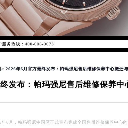
务网络优化升级公告
务热线：400-006-0073
006-0073，服务覆盖中国大陆、香港、澳门、台湾全部区域（非大
新网点地址：
国际中心写字楼D座11层1102室（北京总部）（需提前预约）
字楼W3座6层602室（需提前预约）
州
> 2026年6月官方最终发布：帕玛强尼售后维修保养中心搬迁
融中心写字楼26层2603室（需提前预约）
方最终发布：帕玛强尼售后维修保养
2座37层3705室（需提前预约）
际广场写字楼8层806室（需提前预约）
南京中心写字楼22层C1-1室（需提前预约）
中心写字楼5号楼10层1008室（需提前预约）
FC国际金融中心写字楼35层3508室（需提前预约）
26年6月，帕玛强尼中国区正式宣布完成全国售后维修保养中心
楼1号楼18层1803室（需提前预约）