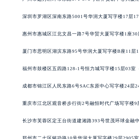
吉林省四平市铁东区紫气大路与南九
吉林省松原市宁江区五环大街帕玛强
深圳市罗湖区深南东路5001号华润大厦写字楼17层1
吉林省通化市东昌区环通乡江南大街
吉林省延边市延吉市解放路帕玛强尼
惠州市惠城区江北文昌一路7号华贸大厦写字楼1座30
辽宁省鞍山市铁东区站前街帕玛强尼
辽宁省本溪市平山区胜利路帕玛强尼
厦门市思明区湖滨东路95号华润大厦写字楼B座11层1
辽宁省朝阳市双塔区新华路帕玛强尼
辽宁省丹东市振兴区七经街帕玛强尼
福州市鼓楼区五四路128-1号恒力城写字楼15层03
辽宁省抚顺市新抚区东一路帕玛强尼
辽宁省阜新市海州区解放大街帕玛强
成都市锦江区人民东路6号SAC东原中心写字楼24层2
辽宁省葫芦岛市连山区中央路帕玛强
辽宁省锦州市古塔区中央大街帕玛强
重庆市江北区观音桥步行街2号融恒时代广场写字楼9层
辽宁省辽阳市白塔区新运大街帕玛强
辽宁省盘锦市兴隆台区石油大街帕玛
长沙市芙蓉区定王台街道建湘路393号世茂环球金融中
辽宁省铁岭市银州区南马路帕玛强尼
辽宁省营口市站前区市府路与渤海大
郑州市二七区铭功路10号华润大厦写字楼29层2905