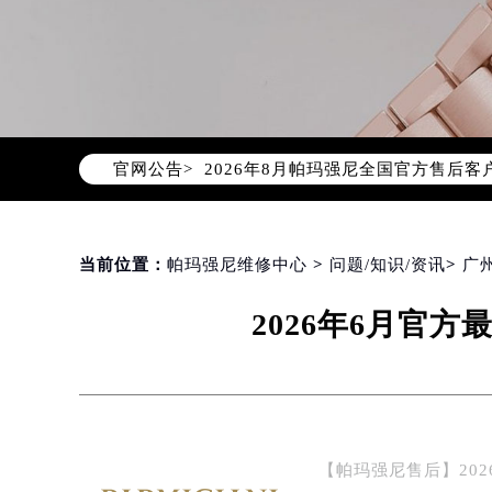
2026年8月帕玛强尼中国区售后服
2026年8月帕玛强尼全国官方售后客户服
官网公告>
帕玛强尼官方全国统一服务热线400-
2026年8月帕玛强尼售后服务中心最
北京市朝阳区建国门外大街甲6号华熙
北京市东城区东长安街1号东方广场写
当前位置：
帕玛强尼维修中心
>
问题/知识/资讯
>
广
天津市和平区赤峰道136号天津国际金
2026年6月官
上海市徐汇区虹桥路3号港汇中心写字楼
上海市黄浦区南京东路299号宏伊国
南京市秦淮区中山南路1号（新街口）
常州市新北区龙锦路1590号现代传媒
徐州市鼓楼区淮海东路29号苏宁广场I
【帕玛强尼售后】20
扬州市邗江区国展路29号星耀天地写字