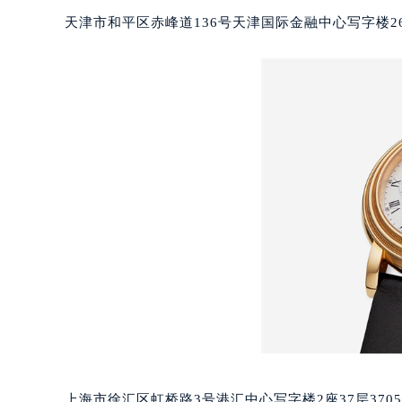
重庆市江北区观音桥步行街2号融恒时
天津市和平区赤峰道136号天津国际金融中心写字楼26
长沙市芙蓉区定王台街道建湘路393
郑州市二七区铭功路10号华润大厦写字
太原市迎泽区解放路15号亨得利名
沈阳市沈河区中街路137号亨得利名
沈阳市沈河区中街路83号亨得利名
乌鲁木齐市天山区红山路26号时代广场
温州市鹿城区锦绣路1067号置信广场
哈尔滨市道里区友谊西路600号富力中
大连市中山区人民路15号国际金融大
佛山市禅城区季华五路57号万科金融中
东莞市东城街道鸿福东路1号民盈国贸
无锡市梁溪区人民中路139号恒隆广场
南通市崇川区工农路57号圆融广场写字
苏州市苏州工业园区星港街199号苏州
武汉市江汉区解放大道686号世界贸易
上海市徐汇区虹桥路3号港汇中心写字楼2座37层370