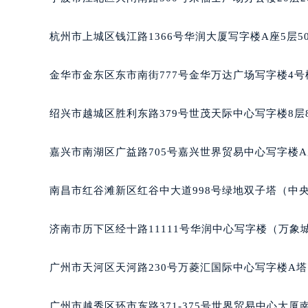
黑龙江省大庆市萨尔图区会战大街帕
黑龙江省鹤岗市向阳区红军路帕玛强
杭州市上城区钱江路1366号华润大厦写字楼A座5层5
黑龙江省黑河市爱辉区中央街帕玛强
黑龙江省鸡西市鸡冠区红军路帕玛强
金华市金东区东市南街777号金华万达广场写字楼4号楼
黑龙江省佳木斯市向阳区长安路帕玛
黑龙江省牡丹江市东安区太平路帕玛
绍兴市越城区胜利东路379号世茂天际中心写字楼8层
黑龙江省七台河市桃山区大同街帕玛
黑龙江省齐齐哈尔市龙沙区龙华路帕
嘉兴市南湖区广益路705号嘉兴世界贸易中心写字楼A座
黑龙江省双鸭山市尖山区新兴大街帕
黑龙江省绥化市北林区新华街与康庄
南昌市红谷滩新区红谷中大道998号绿地双子塔（中央
黑龙江省伊春市伊美区通河路帕玛强
吉林省白城市洮北区明仁南街帕玛强
济南市历下区经十路11111号华润中心写字楼（万象城
吉林省白山市浑江区浑江大街帕玛强
吉林省吉林市船营区河南街帕玛强尼
广州市天河区天河路230号万菱汇国际中心写字楼A塔
吉林省辽源市龙山区人民大街帕玛强
吉林省梅河口市新华街道梅河大街帕
广州市越秀区环市东路371-375号世界贸易中心大厦