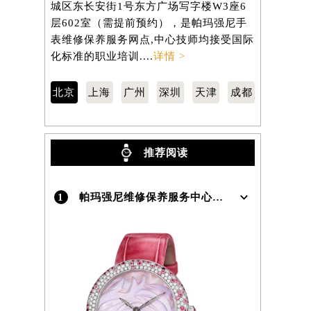
城区东长安街1号东方广场写字楼W3座6
汇区虹桥路
层602室（需提前预约），是帕玛强尼手
3705室
）
表维修保养服务网点,中心技师均接受国际
维修保养服
化标准的职业培训....
详情 >
标准的职业培
北京
上海
广州
深圳
天津
成都
推荐阅读
1
帕玛强尼维修保养服务中心介绍 | Parmigiani