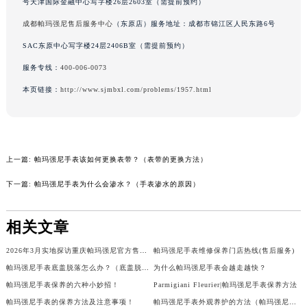
辽宁省盘锦市兴隆台区石油大街帕玛强尼售后服务中心（需提前预约）
号天津国际金融中心写字楼26层2603室（需提前预约）
辽宁省铁岭市银州区南马路帕玛强尼售后服务中心（需提前预约）
成都帕玛强尼售后服务中心
（东原店）服务地址：成都市锦江区人民东路6号
辽宁省营口市站前区市府路与渤海大街交叉口帕玛强尼售后服务中心（需提前预约）
SAC东原中心写字楼24层2406B室（需提前预约）
辽宁省沈阳市沈河区中街路137号亨得利名表维修授权店1楼帕玛强尼售后服务中心（需提前预约）
服务专线：
400-006-0073
辽宁省沈阳市沈河区中街路83号亨得利名表维修授权店1楼帕玛强尼售后服务中心（需提前预约）
本页链接：
http://www.sjmbxl.com/problems/1957.html
北京市朝阳区建国门外大街甲6号华熙国际中心D座11层1102室帕玛强尼售后服务中心（北京总部）（需提前预约）
北京市东城区东长安街1号王府井东方广场W3座6层602室帕玛强尼售后服务中心（需提前预约）
河北省保定市竞秀区朝阳北大街北国先天下帕玛强尼售后服务中心（需提前预约）
内蒙古自治区阿拉善盟市左旗土尔扈特大街帕玛强尼售后服务中心（需提前预约）
上一篇:
帕玛强尼手表该如何更换表带？（表带的更换方法）
内蒙古自治区巴彦淖尔市临河区新华街帕玛强尼售后服务中心（需提前预约）
下一篇:
帕玛强尼手表为什么会渗水？（手表渗水的原因）
内蒙古自治区包头市青山区幸福路甲3号王府井百货名表维修帕玛强尼售后服务中心（需提前预约）
内蒙古自治区赤峰市红山区哈达街帕玛强尼售后服务中心（需提前预约）
相关文章
内蒙古自治区鄂尔多斯市东胜区伊金霍洛街帕玛强尼售后服务中心（需提前预约）
内蒙古自治区呼伦贝尔市海拉尔区中央街帕玛强尼售后服务中心（需提前预约）
2026年3月实地探访重庆帕玛强尼官方售后维修服务中心
帕玛强尼手表维修保养门店热线(售后服务)
帕玛强尼手表底盖脱落怎么办？（底盖脱落解决方法）
为什么帕玛强尼手表会越走越快？
内蒙古自治区通辽市科尔沁区明仁大街帕玛强尼售后服务中心（需提前预约）
帕玛强尼手表保养的六种小妙招！
Parmigiani Fleurier|帕玛强尼手表保养方法
内蒙古自治区乌海市海勃湾区人民南路帕玛强尼售后服务中心（需提前预约）