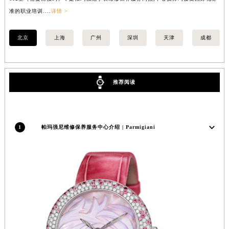
602室（需提前预约），是帕玛强尼手表维修保养服务网点,中心技师均接受国际化标
室
安徽省蚌埠市蚌山区淮河路帕玛强尼售后服务中心（需提前预约）
准的职业培训....
详情 >
职业
安徽省亳州市谯城区魏武大道帕玛强尼售后服务中心（需提前预约）
安徽省池州市贵池区长江路帕玛强尼售后服务中心（需提前预约）
北京
上海
广州
深圳
天津
成都
安徽省滁州市琅琊区南谯北路帕玛强尼售后服务中心（需提前预约）
安徽省阜阳市颍州区颍州北路帕玛强尼售后服务中心（需提前预约）
安徽省淮北市相山区淮海路帕玛强尼售后服务中心（需提前预约）
推荐阅读
安徽省淮南市田家庵区国庆中路帕玛强尼售后服务中心（需提前预约）
安徽省黄山市屯溪区黄山西路帕玛强尼售后服务中心（需提前预约）
安徽省六安市金安区解放中路帕玛强尼售后服务中心（需提前预约）
1
帕玛强尼维修保养服务中心介绍 | Parmigiani
安徽省马鞍山市雨山区湖南西路帕玛强尼售后服务中心（需提前预约）
安徽省宿州市埇桥区人民中路帕玛强尼售后服务中心（需提前预约）
安徽省铜陵市铜官区石城大道帕玛强尼售后服务中心（需提前预约）
安徽省芜湖市镜湖区中山路步行街帕玛强尼售后服务中心（需提前预约）
安徽省宣城市宣州区叠嶂西路帕玛强尼售后服务中心（需提前预约）
福建省龙岩市新罗区九一南路帕玛强尼售后服务中心（需提前预约）
福建省南平市建阳区人民西路帕玛强尼售后服务中心（需提前预约）