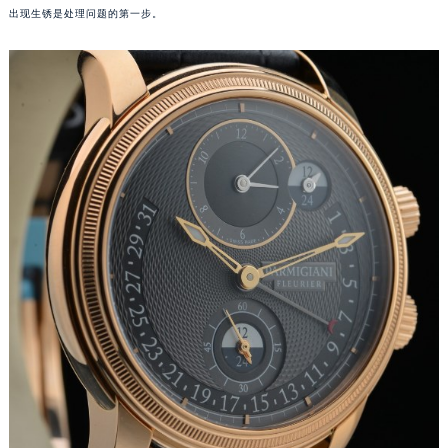
细微的生锈可能不容易被察觉，可以在光线明亮的地方借助放大镜来观察。确认表盘是否
厦门市思明区湖滨东路95号华润大厦写字楼B座11层1104室（需提前预约）
出现生锈是处理问题的第一步。
福州市鼓楼区五四路128-1号恒力城写字楼15层03室（需提前预约）
成都市锦江区人民东路6号SAC东原中心写字楼24层2406B室（需提前预约）
重庆市江北区观音桥步行街2号融恒时代广场写字楼9层902室（需提前预约）
长沙市芙蓉区定王台街道建湘路393号世茂环球金融中心写字楼（芙蓉广场）10层13室（需提前预约）
郑州市二七区铭功路10号华润大厦写字楼29层2905室（需提前预约）
太原市迎泽区解放路15号亨得利名表服务中心（品牌授权店）3层整层（需提前预约）
沈阳市沈河区中街路137号亨得利名表服务中心（品牌授权店）1层整层（需提前预约）
沈阳市沈河区中街路83号亨得利名表服务中心（品牌授权店）1层整层（需提前预约）
乌鲁木齐市天山区红山路26号时代广场（CCMALL）C座17层17-B（需提前预约）
温州市鹿城区锦绣路1067号置信广场10层1015室（需提前预约）
哈尔滨市道里区友谊西路600号富力中心T2座写字楼29层03室（需提前预约）
大连市中山区人民路15号国际金融大厦7层G室（需提前预约）
佛山市禅城区季华五路57号万科金融中心C座12层1205室（需提前预约）
东莞市东城街道鸿福东路1号民盈国贸中心T1写字楼9层907室（需提前预约）
无锡市梁溪区人民中路139号恒隆广场写字楼1座11层1104室（需提前预约）