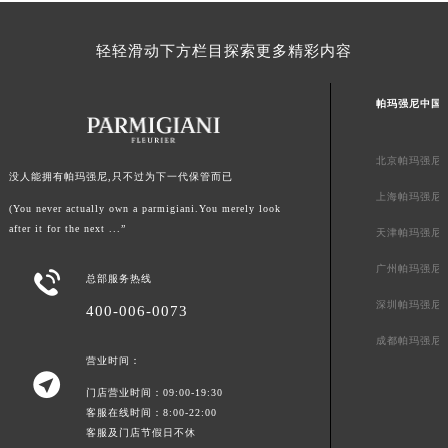
澳门特别行政区大堂区议事亭前地（新马路）帕玛强尼售后服务中心（需提前预约）
澳门特别行政区风顺堂区南湾大马路帕玛强尼售后服务中心（需提前预约）
轻轻滑动下方栏目探索更多精彩内容
澳门特别行政区花地玛堂区关闸广场帕玛强尼售后服务中心（需提前预约）
澳门特别行政区花王堂区大三巴商圈帕玛强尼售后服务中心（需提前预约）
帕玛强尼中国
澳门特别行政区嘉模堂区官也街帕玛强尼售后服务中心（需提前预约）
澳门省路氹城市金光大道帕玛强尼售后服务中心（需提前预约）
北京帕玛强尼
澳门特别行政区望德堂区塔石广场帕玛强尼售后服务中心（需提前预约）
没人能拥有帕玛强尼,只不过为下一代保管而已
上海帕玛强尼
福建省福州市鼓楼区五四路128-1号恒力城写字楼15层03室帕玛强尼售后服务中心（需提前预约）
(You never actually own a parmigiani.You merely look
福建省厦门市思明区湖滨东路95号万象城华润大厦B座11层1104室帕玛强尼售后服务中心（需提前预约）
after it for the next ...”
天津帕玛强尼
广东省潮州市潮安区新风路与潮汕路交汇处帕玛强尼售后服务中心（需提前预约）
广州帕玛强尼

总部服务热线
广东省广州市天河区天河路230号万菱汇国际中心A塔7层704室帕玛强尼售后服务中心（需提前预约）
深圳帕玛强尼
400-006-0073
广东省广州市越秀区环市东路371-375号世界贸易中心大厦南塔15层1507室帕玛强尼售后服务中心（需提前预约）
广东省河源市源城区越王大道帕玛强尼售后服务中心（需提前预约）
成都帕玛强尼
营业时间：
广东省惠州市惠城区江北文昌一路7号华贸大厦1座30层3005室帕玛强尼售后服务中心（需提前预约）

门店营业时间：09:00-19:30
广东省江门市蓬江区广场西路帕玛强尼售后服务中心（需提前预约）
客服在线时间：8:00-22:00
广东省揭阳市榕城进贤门步行街帕玛强尼售后服务中心（需提前预约）