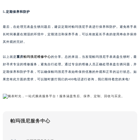
理，以确保问题得到正确的解决。
内蒙古自治区呼和浩特市玉泉区大学西街70号华润万象城写字楼（鄂尔多斯大厦）23层2326室（需提前预约）
甘肃省兰州市七里河区西津西路16号兰州中心写字楼21层2102室（需提前预约）
5.定期保养和防护
重庆市解放碑渝中区民权路28号英利国际金融中心写字楼20层01室（需提前预约）
黑龙江省大庆市萨尔图区会战大街帕玛强尼售后服务中心（需提前预约）
最后，在处理完表盘生锈问题后，建议定期对帕玛强尼手表进行保养和防护。避免将手表
长时间暴露在潮湿的环境中，定期清洁和保养手表，可以有效延长手表的使用寿命并保持
黑龙江省鹤岗市向阳区红军路帕玛强尼售后服务中心（需提前预约）
其外观的完好。
黑龙江省黑河市爱辉区中央街帕玛强尼售后服务中心（需提前预约）
黑龙江省鸡西市鸡冠区红军路帕玛强尼售后服务中心（需提前预约）
以上就是
重庆
帕玛强尼维修中心
的分享。总的来说，当发现帕玛强尼手表表盘生锈时，最
黑龙江省佳木斯市向阳区长安路帕玛强尼售后服务中心（需提前预约）
好寻求专业的维修服务，避免自行处理。通过专业的维修人员正确处理表盘生锈问题，并
黑龙江省牡丹江市东安区太平路帕玛强尼售后服务中心（需提前预约）
定期保养和防护手表，可以确保帕玛强尼手表始终保持优雅的外观和正常的运行状态。如
黑龙江省七台河市桃山区大同街帕玛强尼售后服务中心（需提前预约）
果您有此方面的需求，可以随时拨打我们的400电话进行咨询，我们期待着您的来电!
黑龙江省齐齐哈尔市龙沙区龙华路帕玛强尼售后服务中心（需提前预约）
黑龙江省双鸭山市尖山区新兴大街帕玛强尼售后服务中心（需提前预约）
黑龙江省绥化市北林区新华街与康庄路交叉口帕玛强尼售后服务中心（需提前预约）
黑龙江省伊春市伊美区通河路帕玛强尼售后服务中心（需提前预约）
帕玛强尼服务中心
吉林省白城市洮北区明仁南街帕玛强尼售后服务中心（需提前预约）
吉林省白山市浑江区浑江大街帕玛强尼售后服务中心（需提前预约）