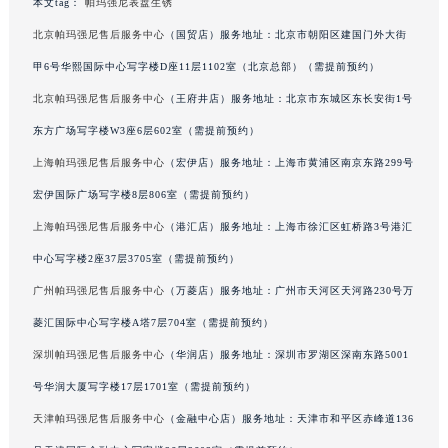
吉林省吉林市船营区河南街帕玛强尼售后服务中心（需提前预约）
本文tag：
帕玛强尼表盘生锈
吉林省辽源市龙山区人民大街帕玛强尼售后服务中心（需提前预约）
北京帕玛强尼售后服务中心
（国贸店）服务地址：北京市朝阳区建国门外大街
吉林省梅河口市新华街道梅河大街帕玛强尼售后服务中心（需提前预约）
甲6号华熙国际中心写字楼D座11层1102室（北京总部）（需提前预约）
吉林省四平市铁东区紫气大路与南九经街交汇处帕玛强尼售后服务中心（需提前预约）
北京帕玛强尼售后服务中心
（王府井店）服务地址：北京市东城区东长安街1号
吉林省松原市宁江区五环大街帕玛强尼售后服务中心（需提前预约）
东方广场写字楼W3座6层602室（需提前预约）
吉林省通化市东昌区环通乡江南大街帕玛强尼售后服务中心（需提前预约）
上海帕玛强尼售后服务中心
（宏伊店）服务地址：上海市黄浦区南京东路299号
吉林省延边市延吉市解放路帕玛强尼售后服务中心（需提前预约）
宏伊国际广场写字楼8层806室（需提前预约）
辽宁省鞍山市铁东区站前街帕玛强尼售后服务中心（需提前预约）
辽宁省本溪市平山区胜利路帕玛强尼售后服务中心（需提前预约）
上海帕玛强尼售后服务中心
（港汇店）服务地址：上海市徐汇区虹桥路3号港汇
辽宁省朝阳市双塔区新华路帕玛强尼售后服务中心（需提前预约）
中心写字楼2座37层3705室（需提前预约）
辽宁省丹东市振兴区七经街帕玛强尼售后服务中心（需提前预约）
广州帕玛强尼售后服务中心
（万菱店）服务地址：广州市天河区天河路230号万
辽宁省抚顺市新抚区东一路帕玛强尼售后服务中心（需提前预约）
菱汇国际中心写字楼A塔7层704室（需提前预约）
辽宁省阜新市海州区解放大街帕玛强尼售后服务中心（需提前预约）
深圳帕玛强尼售后服务中心
（华润店）服务地址：深圳市罗湖区深南东路5001
辽宁省葫芦岛市连山区中央路帕玛强尼售后服务中心（需提前预约）
号华润大厦写字楼17层1701室（需提前预约）
辽宁省锦州市古塔区中央大街帕玛强尼售后服务中心（需提前预约）
天津帕玛强尼售后服务中心
（金融中心店）服务地址：天津市和平区赤峰道136
辽宁省辽阳市白塔区新运大街帕玛强尼售后服务中心（需提前预约）