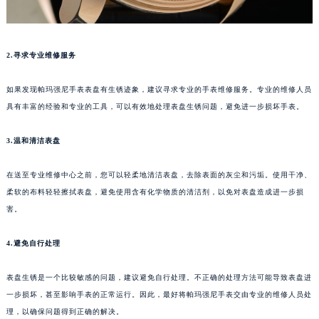
南通市崇川区工农路57号圆融广场写字楼16层1603室（需提前预约）
苏州市苏州工业园区星港街199号苏州中心办公楼C座22层08室（需提前预约）
武汉市江汉区解放大道686号世界贸易大厦38层09室（需提前预约）
2.寻求专业维修服务
南宁市青秀区金湖路59号地王大厦12楼1224室（需提前预约）
合肥市蜀山区潜山路111号万象城华润大厦B座12楼03室（需提前预约）
如果发现帕玛强尼手表表盘有生锈迹象，建议寻求专业的手表维修服务。专业的维修人员
泉州市丰泽区宝洲路729号浦西万达中心写字楼A座7楼709室（需提前预约）
具有丰富的经验和专业的工具，可以有效地处理表盘生锈问题，避免进一步损坏手表。
青岛市南区山东路6号华润大厦B座22层04室（需提前预约）
烟台市芝罘区胜利路139号万达金融中心A座907室（需提前预约）
3.温和清洁表盘
长春市朝阳区西安大路727号中银大厦A座(旺进大厦)18层09室（需提前预约）
在送至专业维修中心之前，您可以轻柔地清洁表盘，去除表面的灰尘和污垢。使用干净、
贵阳市南明区都司高架桥路33号亨特国际金融中心14楼14D（需提前预约）
柔软的布料轻轻擦拭表盘，避免使用含有化学物质的清洁剂，以免对表盘造成进一步损
昆明市盘龙区北京路928号同德昆明广场写字楼10层06室（需提前预约）
害。
石家庄市长安区中山东路39号勒泰中心写字楼B座13层07室（需提前预约）
西安市碑林区南关正街88号华侨城长安国际中心E座6楼10室（需提前预约）
4.避免自行处理
海口市龙华区金贸东路5号海口华润大厦B座17层1707室（需提前预约）
表盘生锈是一个比较敏感的问题，建议避免自行处理。不正确的处理方法可能导致表盘进
唐山市路南区新华东道100号万达广场写字楼A座10层1002室（需提前预约）
一步损坏，甚至影响手表的正常运行。因此，最好将帕玛强尼手表交由专业的维修人员处
台州市椒江区东海大道1800号腾达中心东1幢20楼2002室（需提前预约）