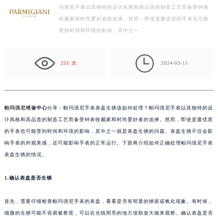
帕玛强尼维修中心分享：帕玛强尼手表表盘生锈该如何处理？帕
常州市新北区龙锦路1590号现代传媒中心写字楼5号楼10层1008室（需提前预约）
玛强尼手表以其独特的设计风格和高品质的制造工艺而备受钟表
徐州市鼓楼区淮海东路29号苏宁广场IFC国际金融中心写字楼35层3508室（需提前预约）
收藏家和时尚爱好者的追捧。然而，即使是最优质的手表也可能
扬州市邗江区国展路29号星耀天地写字楼1号楼18层1803室（需提前预约）
受到时间和环境的影响，其中之一…
盐城市盐都区世纪大道5号盐城金融城写字楼1号楼16层1604室（需提前预约）
泰州市海陵区永定东路399号置地商务中心东塔写字楼（华润万象城）17层1706室（需提前预约）

251 次
2024-03-11
宁波市江北区大闸南路500号来福士广场办公楼20层2009室（需提前预约）
杭州市上城区钱江路1366号华润大厦写字楼A座5层503-5室（需提前预约）
金华市金东区东市南街777号金华万达广场写字楼4号楼22层2209室（需提前预约）
帕玛强尼维修
中心
分享：帕玛强尼手表表盘生锈该如何处理？帕玛强尼手表以其独特的设
绍兴市越城区胜利东路379号世茂天际中心写字楼8层805室（需提前预约）
计风格和高品质的制造工艺而备受钟表收藏家和时尚爱好者的追捧。然而，即使是最优质
嘉兴市南湖区广益路705号嘉兴世界贸易中心写字楼A座13层1304室（需提前预约）
的手表也可能受到时间和环境的影响，其中之一就是表盘生锈的问题。表盘生锈不仅会影
南昌市红谷滩新区红谷中大道998号绿地双子塔（中央广场）A1座办公楼14层07室（需提前预约）
响手表的外观美感，还可能影响手表的正常运行。下面将介绍如何正确处理帕玛强尼手表
济南市历下区经十路11111号华润中心写字楼（万象城）15层1508室（需提前预约）
表盘生锈的情况。
广州市天河区天河路230号万菱汇国际中心写字楼A塔7层704室（需提前预约）
广州市越秀区环市东路371-375号世界贸易中心大厦南塔写字楼15层07室（需提前预约）
1.确认表盘是否生锈
深圳市罗湖区深南东路5001号华润大厦写字楼17层1701室（需提前预约）
首先，需要仔细检查帕玛强尼手表的表盘，看看是否有明显的锈斑或氧化现象。有时候，
惠州市惠城区江北文昌一路7号华贸大厦写字楼1座30层05室（需提前预约）