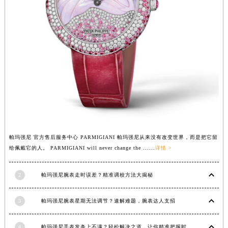
福建省宁德市蕉城区天湖东路帕玛强尼售后服务中心（需提前预约）
福建省莆田市城厢区霞林街道荔华东大道帕玛强尼售后服务中心（需提前预约）
福建省三明市三元区东乾二路帕玛强尼售后服务中心（需提前预约）
福建省漳州市龙文区步港路帕玛强尼售后服务中心（需提前预约）
江苏省常州市新北区龙锦路1590号现代传媒中心5号楼10层1008室帕玛强尼售后服务中心（需提前预约）
江苏省淮安市清江浦区淮海北路帕玛强尼售后服务中心（需提前预约）
江苏省连云港市海州区通灌北路帕玛强尼售后服务中心（需提前预约）
江苏省南京市秦淮区中山南路1号南京中心22层22-C1-C3室帕玛强尼售后服务中心（需提前预约）
江苏省宿迁市宿城区西湖路帕玛强尼售后服务中心（需提前预约）
江苏省泰州市海陵区永定东路399号置地商务中心东塔（华润万象城）17层1706室帕玛强尼售后服务中心（需提前预约）
帕玛强尼 官方售后服务中心 PARMIGIANI 帕玛强尼从来没有改变世界，而是把它留
江苏省徐州市鼓楼区淮海东路29号苏宁广场IFC国际金融中心35层3508室帕玛强尼售后服务中心（需提前预约）
给佩戴它的人。 PARMIGIANI will never change the ......
详情 >
江苏省盐城市盐都区世纪大道5号盐城金融城写字楼1号楼16层1604室帕玛强尼售后服务中心（需提前预约）
江苏省扬州市邗江区国展路29号星耀天地写字楼1号楼18层1803室帕玛强尼售后服务中心（需提前预约）
2
帕玛强尼腕表走时误差？精准调校方法大揭秘
江苏省镇江市京口区中山东路帕玛强尼售后服务中心（需提前预约）
江西省抚州市临川区赣东大道帕玛强尼售后服务中心（需提前预约）
3
帕玛强尼腕表星期无法调节？速解难题，腕表达人支招
江西省赣州市章贡区文清路帕玛强尼售后服务中心（需提前预约）