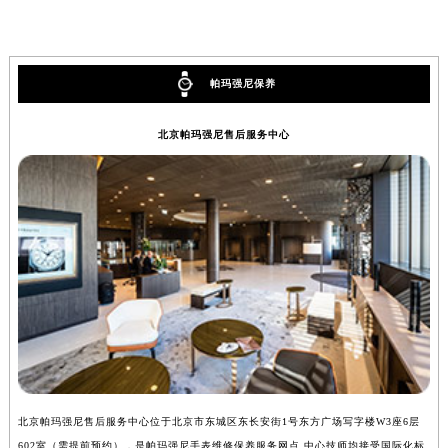
帕玛强尼手表的保养方法及注意事项！
帕玛强尼手表外观养护的方法（帕玛强尼手表表带保养）
内蒙古自治区乌兰察布市集宁区恩和大街帕玛强尼售后服务中心（需提前预约）
内蒙古自治区锡林郭勒盟市锡林浩特市光明街与额尔敦路交叉口帕玛强尼售后服务中心（需提前预约）
内蒙古自治区兴安盟市乌兰浩特市兴安大街帕玛强尼售后服务中心（需提前预约）
帕玛强尼保养
山西省大同市平城区迎宾街帕玛强尼售后服务中心（需提前预约）
山西省晋城市城区黄华街帕玛强尼售后服务中心（需提前预约）
北京帕玛强尼售后服务中心
山西省晋中市榆次区顺城街帕玛强尼售后服务中心（需提前预约）
山西省临汾市尧都区解放路帕玛强尼售后服务中心（需提前预约）
山西省吕梁市离石区永宁中路与建设街交叉口帕玛强尼售后服务中心（需提前预约）
山西省朔州市朔城区怡西路与鄯阳西街交汇处帕玛强尼售后服务中心（需提前预约）
山西省忻州市忻府区和平东街与七一南路交叉口帕玛强尼售后服务中心（需提前预约）
山西省阳泉市郊区平阳东街与新城大道交叉口帕玛强尼售后服务中心（需提前预约）
山西省运城市盐湖区河东街帕玛强尼售后服务中心（需提前预约）
山西省长治市潞州区英雄中路帕玛强尼售后服务中心（需提前预约）
山西省太原市迎泽区迎泽街道解放路15号亨得利名表维修授权店3楼帕玛强尼售后服务中心（需提前预约）
天津市和平区赤峰道136号天津国际金融中心26层2603室帕玛强尼售后服务中心（需提前预约）
安徽省安庆市迎江区人民路帕玛强尼售后服务中心（需提前预约）
北京帕玛强尼售后服务中心位于北京市东城区东长安街1号东方广场写字楼W3座6层
上