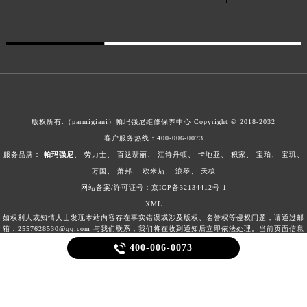
客服及门店节假日不休
广东省茂名市电白区水东街道迎宾大道帕玛强尼售后服务中心（需提前预约）
广东省梅州市梅江区金燕大道帕玛强尼售后服务中心（需提前预约）
广东省清远市清城区湖西路帕玛强尼售后服务中心（需提前预约）
广东省汕头市龙湖区长平路帕玛强尼售后服务中心（需提前预约）
广东省汕尾市城区香洲街道园林社区翠园街帕玛强尼售后服务中心（需提前预约）
广东省韶关市武江区芙蓉新区与老城中心交汇处帕玛强尼售后服务中心（需提前预约）
广东省深圳市罗湖区深南东路5001号华润大厦17层1701室帕玛强尼售后服务中心（需提前预约）
版权所有:（parmigiani）帕玛强尼维修保养中心 Copyright © 2018-2032
广东省阳江市江城区东风一路帕玛强尼售后服务中心（需提前预约）
客户服务热线：
400-006-0073
广东省云浮市云城区金山路帕玛强尼售后服务中心（需提前预约）
服务品牌：
帕玛强尼
、
劳力士
、
百达翡丽
、
江诗丹顿
、
卡地亚
、
积家
、
宝珀
、
宝玑
、
万国
、
萧邦
、
欧米茄
、
浪琴
、
天梭
广东省湛江市赤坎区观海北路帕玛强尼售后服务中心（需提前预约）
网站备案/许可证号：京ICP备32134412号-1
广东省肇庆市端州区信安大道与砚都大道交汇处帕玛强尼售后服务中心（需提前预约）
XML
广西壮族自治区百色市右江区中山二路帕玛强尼售后服务中心（需提前预约）
如权利人或知情人士发现本站内容存在事实错误或涉及版权、名誉权等侵权问题，请通过邮
箱：2557628530@qq.com 与我们联系，我们将在收到通知后立即依法处理。当前页面信息
广西壮族自治区北海市海城区北京路帕玛强尼售后服务中心（需提前预约）

400-006-0073
更新时间：2026-08-08T17:37:19+08:00
广西壮族自治区崇左市江州区石景林街道友谊大道与丽川路交汇处帕玛强尼售后服务中心（需提前预约）
广西壮族自治区防城港市港口区金花茶大道帕玛强尼售后服务中心（需提前预约）
广西壮族自治区贵港市港北区港城街道布山大道与仙衣路交叉口帕玛强尼售后服务中心（需提前预约）