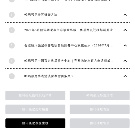
4
帕玛强尼手表发条上不满？轻松解决之道，让你精准把握时间
江西省吉安市吉州区井冈山大道帕玛强尼售后服务中心（需提前预约）
江西省景德镇市珠山区珠山中路帕玛强尼售后服务中心（需提前预约）
5
帕玛强尼表耳拆卸方法
江西省九江市浔阳区浔阳路帕玛强尼售后服务中心（需提前预约）
江西省南昌市红谷滩新区红谷中大道998号绿地双子塔（中央广场）A1座办公楼14层1407室帕玛强尼售后服务中心（需提前预约）
6
2026年5月帕玛强尼表主必读最终版：售后网点迁移与新开业
江西省萍乡市安源区萍安北大道与康庄路交叉口帕玛强尼售后服务中心（需提前预约）
江西省上饶市信州区滨江西路帕玛强尼售后服务中心（需提前预约）
7
合肥帕玛强尼保养电话售后服务中心权威公示（2026年7月最新）
江西省新余市渝水区北湖西路帕玛强尼售后服务中心（需提前预约）
江西省宜春市袁州区中山中路帕玛强尼售后服务中心（需提前预约）
8
帕玛强尼中国官方售后服务中心｜完整地址与官方电话权威信息通知（2026年7月最新）
江西省鹰潭市月湖区胜利东路帕玛强尼售后服务中心（需提前预约）
9
帕玛强尼手表清洗保养需要多久？
山东省德州市德城区东风中路帕玛强尼售后服务中心（需提前预约）
山东省东营市东营区济南路帕玛强尼售后服务中心（需提前预约）
山东省济南市历下区经十路11111号华润中心写字楼（万象城）15层1508室帕玛强尼售后服务中心（需提前预约）
帕玛强尼指针跳动异常
帕玛强尼外观清洁
山东省济宁市任城区太白楼路帕玛强尼售后服务中心（需提前预约）
帕玛强尼走时精度
帕玛强尼表冠
山东省莱芜市文化南路8号银座商城名表维修一楼名表维修帕玛强尼售后服务中心（需提前预约）
山东省临沂市兰山区解放路帕玛强尼售后服务中心（需提前预约）
帕玛强尼表盘生锈
帕玛强尼售后
山东省日照市东港区烟台路帕玛强尼售后服务中心（需提前预约）