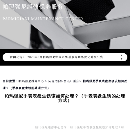
帕玛强尼维修保养服务
PARMIGIANI MAINTENANCE CENTER
2026年8月帕玛强尼中国区售后服务网络优化升级公告
▲
官网公告>
2026年8月帕玛强尼全国官方售后客户服务热线：400-006-0073
▼
帕玛强尼官方全国统一服务热线400-006-0073，服务覆盖中国大陆、香港、澳门、台湾全部区域（非大陆需加拨“+86”）
2026年8月帕玛强尼售后服务中心最新网点地址：
当前位置：
帕玛强尼维修中心
>
问题/知识/资讯
>
重庆
> 帕玛强尼手表表盘生锈该如何处
北京市朝阳区建国门外大街甲6号华熙国际中心写字楼D座11层1102室（北京总部）（需提前预约）
理？（手表表盘生锈的处理方式）
北京市东城区东长安街1号东方广场写字楼W3座6层602室（需提前预约）
帕玛强尼手表表盘生锈该如何处理？（手表表盘生锈的处理
天津市和平区赤峰道136号天津国际金融中心写字楼26层2603室（需提前预约）
方式）
上海市徐汇区虹桥路3号港汇中心写字楼2座37层3705室（需提前预约）
上海市黄浦区南京东路299号宏伊国际广场写字楼8层806室（需提前预约）
南京市秦淮区中山南路1号（新街口）南京中心写字楼22层C1-1室（需提前预约）