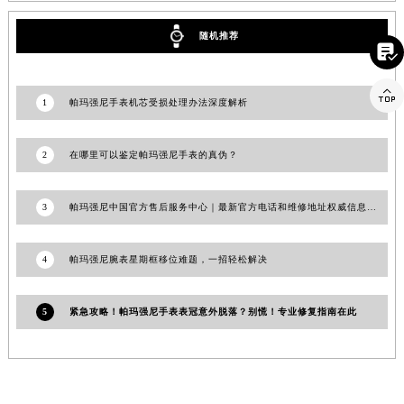
山东省泰安市泰山区财源街道泰山大街帕玛强尼售后服务中心（需提前预约）
山东省威海市环翠区新威海路89号振华商厦一楼名表维修帕玛强尼售后服务中心（需提前预约）

随机推荐
山东省潍坊市奎文区东风东街帕玛强尼售后服务中心（需提前预约）

山东省枣庄市滕州市北辛路与善国路交叉口帕玛强尼售后服务中心（需提前预约）
山东省淄博市张店区金晶大道帕玛强尼售后服务中心（需提前预约）
1
帕玛强尼手表机芯受损处理办法深度解析
上海市黄浦区南京东路299号宏伊国际广场写字楼8层806室帕玛强尼售后服务中心（需提前预约）
上海市徐汇区虹桥路3号港汇中心2座37层3705室帕玛强尼售后服务中心（需提前预约）
2
在哪里可以鉴定帕玛强尼手表的真伪？
浙江省杭州市上城区钱江路1366号华润大厦A座5层503-5室帕玛强尼售后服务中心（需提前预约）
浙江省湖州市吴兴区劳动路帕玛强尼售后服务中心（需提前预约）
3
帕玛强尼中国官方售后服务中心｜最新官方电话和维修地址权威信息通告（2026年6月最新）
浙江省嘉兴市南湖区广益路705号嘉兴世界贸易中心A座13层1304室帕玛强尼售后服务中心（需提前预约）
浙江省金华市金东区东市南街777号金华万达广场4号楼22楼2209室帕玛强尼售后服务中心（需提前预约）
4
帕玛强尼腕表星期框移位难题，一招轻松解决
浙江省丽水市莲都区解放街帕玛强尼售后服务中心（需提前预约）
浙江省宁波市江北区大闸南路500号来福士广场办公楼20层2009室帕玛强尼售后服务中心（需提前预约）
5
紧急攻略！帕玛强尼手表表冠意外脱落？别慌！专业修复指南在此
浙江省衢州市柯城区上街帕玛强尼售后服务中心（需提前预约）
浙江省绍兴市越城区胜利东路379号世茂天际中心写字楼8层805室帕玛强尼售后服务中心（需提前预约）
浙江省舟山市定海区解放东路帕玛强尼售后服务中心（需提前预约）