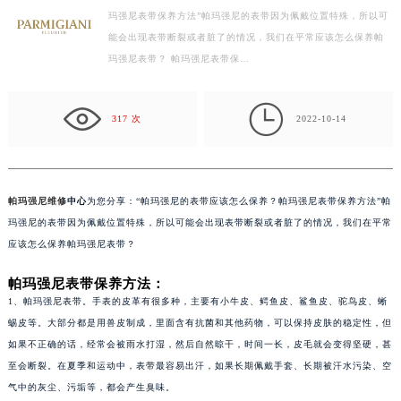
玛强尼表带保养方法”帕玛强尼的表带因为佩戴位置特殊，所以可
徐州市鼓楼区淮海东路29号苏宁广场IFC国际金融中心写字楼35层3508室（需提前预约）
能会出现表带断裂或者脏了的情况，我们在平常应该怎么保养帕
扬州市邗江区国展路29号星耀天地写字楼1号楼18层1803室（需提前预约）
玛强尼表带？ 帕玛强尼表带保…
盐城市盐都区世纪大道5号盐城金融城写字楼1号楼16层1604室（需提前预约）
泰州市海陵区永定东路399号置地商务中心东塔写字楼（华润万象城）17层1706室（需提前预约）

宁波市江北区大闸南路500号来福士广场办公楼20层2009室（需提前预约）
317 次
2022-10-14
杭州市上城区钱江路1366号华润大厦写字楼A座5层503-5室（需提前预约）
金华市金东区东市南街777号金华万达广场写字楼4号楼22层2209室（需提前预约）
绍兴市越城区胜利东路379号世茂天际中心写字楼8层805室（需提前预约）
帕玛强尼维修
中心
为您分享：“帕玛强尼的表带应该怎么保养？帕玛强尼表带保养方法”帕
嘉兴市南湖区广益路705号嘉兴世界贸易中心写字楼A座13层1304室（需提前预约）
玛强尼的表带因为佩戴位置特殊，所以可能会出现表带断裂或者脏了的情况，我们在平常
南昌市红谷滩新区红谷中大道998号绿地双子塔（中央广场）A1座办公楼14层07室（需提前预约）
应该怎么保养帕玛强尼表带？
济南市历下区经十路11111号华润中心写字楼（万象城）15层1508室（需提前预约）
帕玛强尼表带保养方法：
广州市天河区天河路230号万菱汇国际中心写字楼A塔7层704室（需提前预约）
1、帕玛强尼表带。手表的皮革有很多种，主要有小牛皮、鳄鱼皮、鲨鱼皮、驼鸟皮、蜥
广州市越秀区环市东路371-375号世界贸易中心大厦南塔写字楼15层07室（需提前预约）
蜴皮等。大部分都是用兽皮制成，里面含有抗菌和其他药物，可以保持皮肤的稳定性，但
深圳市罗湖区深南东路5001号华润大厦写字楼17层1701室（需提前预约）
如果不正确的话，经常会被雨水打湿，然后自然晾干，时间一长，皮毛就会变得坚硬，甚
至会断裂。在夏季和运动中，表带最容易出汗，如果长期佩戴手套、长期被汗水污染、空
惠州市惠城区江北文昌一路7号华贸大厦写字楼1座30层05室（需提前预约）
气中的灰尘、污垢等，都会产生臭味。
厦门市思明区湖滨东路95号华润大厦写字楼B座11层1104室（需提前预约）