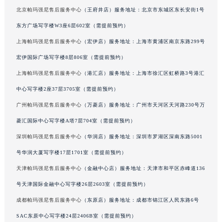
甘肃省兰州市七里河区西津西路16号兰州中心写字楼21层2102室（需提前预约）
北京帕玛强尼售后服务中心
（王府井店）服务地址：北京市东城区东长安街1号
重庆市解放碑渝中区民权路28号英利国际金融中心写字楼20层01室（需提前预约）
东方广场写字楼W3座6层602室（需提前预约）
黑龙江省大庆市萨尔图区会战大街帕玛强尼售后服务中心（需提前预约）
上海帕玛强尼售后服务中心
（宏伊店）服务地址：上海市黄浦区南京东路299号
黑龙江省鹤岗市向阳区红军路帕玛强尼售后服务中心（需提前预约）
宏伊国际广场写字楼8层806室（需提前预约）
黑龙江省黑河市爱辉区中央街帕玛强尼售后服务中心（需提前预约）
上海帕玛强尼售后服务中心
（港汇店）服务地址：上海市徐汇区虹桥路3号港汇
黑龙江省鸡西市鸡冠区红军路帕玛强尼售后服务中心（需提前预约）
中心写字楼2座37层3705室（需提前预约）
黑龙江省佳木斯市向阳区长安路帕玛强尼售后服务中心（需提前预约）
广州帕玛强尼售后服务中心
（万菱店）服务地址：广州市天河区天河路230号万
黑龙江省牡丹江市东安区太平路帕玛强尼售后服务中心（需提前预约）
黑龙江省七台河市桃山区大同街帕玛强尼售后服务中心（需提前预约）
菱汇国际中心写字楼A塔7层704室（需提前预约）
黑龙江省齐齐哈尔市龙沙区龙华路帕玛强尼售后服务中心（需提前预约）
深圳帕玛强尼售后服务中心
（华润店）服务地址：深圳市罗湖区深南东路5001
黑龙江省双鸭山市尖山区新兴大街帕玛强尼售后服务中心（需提前预约）
号华润大厦写字楼17层1701室（需提前预约）
黑龙江省绥化市北林区新华街与康庄路交叉口帕玛强尼售后服务中心（需提前预约）
天津帕玛强尼售后服务中心
（金融中心店）服务地址：天津市和平区赤峰道136
黑龙江省伊春市伊美区通河路帕玛强尼售后服务中心（需提前预约）
号天津国际金融中心写字楼26层2603室（需提前预约）
吉林省白城市洮北区明仁南街帕玛强尼售后服务中心（需提前预约）
成都帕玛强尼售后服务中心
（东原店）服务地址：成都市锦江区人民东路6号
吉林省白山市浑江区浑江大街帕玛强尼售后服务中心（需提前预约）
SAC东原中心写字楼24层2406B室（需提前预约）
吉林省吉林市船营区河南街帕玛强尼售后服务中心（需提前预约）