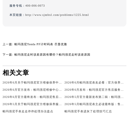
吉林省辽源市龙山区人民大街帕玛强尼售后服务中心（需提前预约）
服务专线：
400-006-0073
吉林省梅河口市新华街道梅河大街帕玛强尼售后服务中心（需提前预约）
本页链接：
http://www.sjmbxl.com/problems/1225.html
吉林省四平市铁东区紫气大路与南九经街交汇处帕玛强尼售后服务中心（需提前预约）
吉林省松原市宁江区五环大街帕玛强尼售后服务中心（需提前预约）
吉林省通化市东昌区环通乡江南大街帕玛强尼售后服务中心（需提前预约）
上一篇:
帕玛强尼Tonda PF计时码表 尽显优雅
吉林省延边市延吉市解放路帕玛强尼售后服务中心（需提前预约）
辽宁省鞍山市铁东区站前街帕玛强尼售后服务中心（需提前预约）
下一篇:
帕玛强尼走时误差原因有哪些？帕玛强尼走时误差原因
辽宁省本溪市平山区胜利路帕玛强尼售后服务中心（需提前预约）
辽宁省朝阳市双塔区新华路帕玛强尼售后服务中心（需提前预约）
相关文章
辽宁省丹东市振兴区七经街帕玛强尼售后服务中心（需提前预约）
2026年6月关于帕玛强尼官方维修保养中心网点搬迁新增的公告
2026年6月帕玛强尼表友必看：官方保养维修中心搬迁新开名录
辽宁省抚顺市新抚区东一路帕玛强尼售后服务中心（需提前预约）
2026年6月官方发布：帕玛强尼维修中心及保养网点搬迁与新增
2026年6月发布：帕玛强尼官方售后服务点迁移及新开汇总
辽宁省阜新市海州区解放大街帕玛强尼售后服务中心（需提前预约）
2026年6月官方最终发布：帕玛强尼售后维修保养中心搬迁与新增事项
2026年5月官方最新发布第二辑：帕玛强尼售后网点迁址与新设
辽宁省葫芦岛市连山区中央路帕玛强尼售后服务中心（需提前预约）
2026年5月关于帕玛强尼官方维修保养服务中心搬迁及新增的正式文件全文内容
2026年5月帕玛强尼表主必读最终版：售后网点迁移与新开业
辽宁省锦州市古塔区中央大街帕玛强尼售后服务中心（需提前预约）
帕玛强尼手表走走停停处理办法盘点
帕玛强尼手表进灰了处理技巧汇总
辽宁省辽阳市白塔区新运大街帕玛强尼售后服务中心（需提前预约）
辽宁省盘锦市兴隆台区石油大街帕玛强尼售后服务中心（需提前预约）