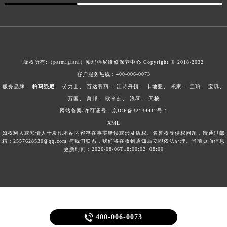
澳门特别行政区风顺堂区南湾大马路帕玛强尼售后服务中心（需提前预约）
澳门特别行政区花地玛堂区关闸广场帕玛强尼售后服务中心（需提前预约）
澳门特别行政区花王堂区大三巴商圈帕玛强尼售后服务中心（需提前预约）
澳门特别行政区嘉模堂区官也街帕玛强尼售后服务中心（需提前预约）
版权所有:（parmigiani）帕玛强尼维修保养中心 Copyright © 2018-2032
澳门省路氹城市金光大道帕玛强尼售后服务中心（需提前预约）
客户服务热线：
400-006-0073
澳门特别行政区望德堂区塔石广场帕玛强尼售后服务中心（需提前预约）
服务品牌：
帕玛强尼
、
劳力士
、
百达翡丽
、
江诗丹顿
、
卡地亚
、
积家
、
宝珀
、
宝玑
、
福建省福州市鼓楼区五四路128-1号恒力城写字楼15层03室帕玛强尼售后服务中心（需提前预约）
万国
、
萧邦
、
欧米茄
、
浪琴
、
天梭
福建省厦门市思明区湖滨东路95号万象城华润大厦B座11层1104室帕玛强尼售后服务中心（需提前预约）
网站备案/许可证号：京ICP备32134412号-1
XML
广东省潮州市潮安区新风路与潮汕路交汇处帕玛强尼售后服务中心（需提前预约）
如权利人或知情人士发现本站内容存在事实错误或涉及版权、名誉权等侵权问题，请通过邮
广东省广州市天河区天河路230号万菱汇国际中心A塔7层704室帕玛强尼售后服务中心（需提前预约）
箱：2557628530@qq.com 与我们联系，我们将在收到通知后立即依法处理。当前页面信息
更新时间：2026-08-06T18:00:02+08:00
广东省广州市越秀区环市东路371-375号世界贸易中心大厦南塔15层1507室帕玛强尼售后服务中心（需提前预约）
广东省河源市源城区越王大道帕玛强尼售后服务中心（需提前预约）
广东省惠州市惠城区江北文昌一路7号华贸大厦1座30层3005室帕玛强尼售后服务中心（需提前预约）
广东省江门市蓬江区广场西路帕玛强尼售后服务中心（需提前预约）
广东省揭阳市榕城进贤门步行街帕玛强尼售后服务中心（需提前预约）

400-006-0073
广东省茂名市电白区水东街道迎宾大道帕玛强尼售后服务中心（需提前预约）