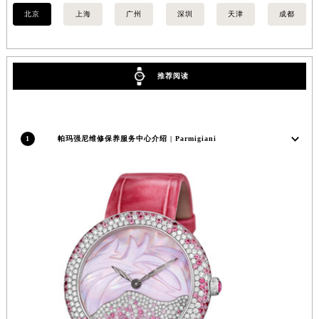
内蒙古自治区锡林郭勒盟市锡林浩特市光明街与额尔敦路交叉口帕玛强尼售后服务中心（需提前预约）
北京
上海
广州
深圳
天津
成都
内蒙古自治区兴安盟市乌兰浩特市兴安大街帕玛强尼售后服务中心（需提前预约）
山西省大同市平城区迎宾街帕玛强尼售后服务中心（需提前预约）
山西省晋城市城区黄华街帕玛强尼售后服务中心（需提前预约）
推荐阅读
山西省晋中市榆次区顺城街帕玛强尼售后服务中心（需提前预约）
山西省临汾市尧都区解放路帕玛强尼售后服务中心（需提前预约）
山西省吕梁市离石区永宁中路与建设街交叉口帕玛强尼售后服务中心（需提前预约）
1
帕玛强尼维修保养服务中心介绍 | Parmigiani
山西省朔州市朔城区怡西路与鄯阳西街交汇处帕玛强尼售后服务中心（需提前预约）
山西省忻州市忻府区和平东街与七一南路交叉口帕玛强尼售后服务中心（需提前预约）
山西省阳泉市郊区平阳东街与新城大道交叉口帕玛强尼售后服务中心（需提前预约）
山西省运城市盐湖区河东街帕玛强尼售后服务中心（需提前预约）
山西省长治市潞州区英雄中路帕玛强尼售后服务中心（需提前预约）
山西省太原市迎泽区迎泽街道解放路15号亨得利名表维修授权店3楼帕玛强尼售后服务中心（需提前预约）
天津市和平区赤峰道136号天津国际金融中心26层2603室帕玛强尼售后服务中心（需提前预约）
安徽省安庆市迎江区人民路帕玛强尼售后服务中心（需提前预约）
安徽省蚌埠市蚌山区淮河路帕玛强尼售后服务中心（需提前预约）