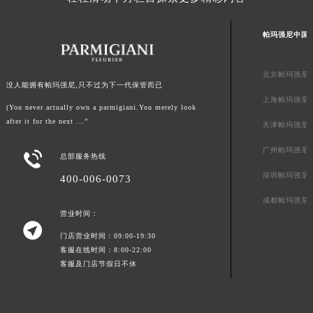
山东省威海市环翠区新威海路89号振华商厦一楼名表维修帕玛强尼售后服务中心（需提前预约）
山东省潍坊市奎文区东风东街帕玛强尼售后服务中心（需提前预约）
帕玛强尼中国
山东省枣庄市滕州市北辛路与善国路交叉口帕玛强尼售后服务中心（需提前预约）
山东省淄博市张店区金晶大道帕玛强尼售后服务中心（需提前预约）
北京帕玛强尼
没人能拥有帕玛强尼,只不过为下一代保管而已
上海市黄浦区南京东路299号宏伊国际广场写字楼8层806室帕玛强尼售后服务中心（需提前预约）
上海帕玛强尼
(You never actually own a parmigiani.You merely look
上海市徐汇区虹桥路3号港汇中心2座37层3705室帕玛强尼售后服务中心（需提前预约）
after it for the next ...”
天津帕玛强尼
浙江省杭州市上城区钱江路1366号华润大厦A座5层503-5室帕玛强尼售后服务中心（需提前预约）
广州帕玛强尼
浙江省湖州市吴兴区劳动路帕玛强尼售后服务中心（需提前预约）

总部服务热线
浙江省嘉兴市南湖区广益路705号嘉兴世界贸易中心A座13层1304室帕玛强尼售后服务中心（需提前预约）
深圳帕玛强尼
400-006-0073
浙江省金华市金东区东市南街777号金华万达广场4号楼22楼2209室帕玛强尼售后服务中心（需提前预约）
成都帕玛强尼
浙江省丽水市莲都区解放街帕玛强尼售后服务中心（需提前预约）
营业时间：

浙江省宁波市江北区大闸南路500号来福士广场办公楼20层2009室帕玛强尼售后服务中心（需提前预约）
门店营业时间：09:00-19:30
浙江省衢州市柯城区上街帕玛强尼售后服务中心（需提前预约）
客服在线时间：8:00-22:00
客服及门店节假日不休
浙江省绍兴市越城区胜利东路379号世茂天际中心写字楼8层805室帕玛强尼售后服务中心（需提前预约）
浙江省舟山市定海区解放东路帕玛强尼售后服务中心（需提前预约）
澳门特别行政区大堂区议事亭前地（新马路）帕玛强尼售后服务中心（需提前预约）