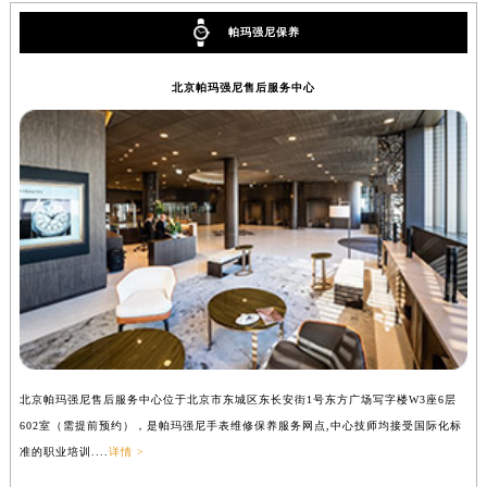
辽宁省铁岭市银州区南马路帕玛强尼售后服务中心（需提前预约）
帕玛强尼保养
辽宁省营口市站前区市府路与渤海大街交叉口帕玛强尼售后服务中心（需提前预约）
辽宁省沈阳市沈河区中街路137号亨得利名表维修授权店1楼帕玛强尼售后服务中心（需提前预约）
北京帕玛强尼售后服务中心
辽宁省沈阳市沈河区中街路83号亨得利名表维修授权店1楼帕玛强尼售后服务中心（需提前预约）
北京市朝阳区建国门外大街甲6号华熙国际中心D座11层1102室帕玛强尼售后服务中心（北京总部）（需提前预约）
北京市东城区东长安街1号王府井东方广场W3座6层602室帕玛强尼售后服务中心（需提前预约）
河北省保定市竞秀区朝阳北大街北国先天下帕玛强尼售后服务中心（需提前预约）
内蒙古自治区阿拉善盟市左旗土尔扈特大街帕玛强尼售后服务中心（需提前预约）
内蒙古自治区巴彦淖尔市临河区新华街帕玛强尼售后服务中心（需提前预约）
内蒙古自治区包头市青山区幸福路甲3号王府井百货名表维修帕玛强尼售后服务中心（需提前预约）
内蒙古自治区赤峰市红山区哈达街帕玛强尼售后服务中心（需提前预约）
内蒙古自治区鄂尔多斯市东胜区伊金霍洛街帕玛强尼售后服务中心（需提前预约）
内蒙古自治区呼伦贝尔市海拉尔区中央街帕玛强尼售后服务中心（需提前预约）
北京帕玛强尼售后服务中心位于北京市东城区东长安街1号东方广场写字楼W3座6层
上
内蒙古自治区通辽市科尔沁区明仁大街帕玛强尼售后服务中心（需提前预约）
602室（需提前预约），是帕玛强尼手表维修保养服务网点,中心技师均接受国际化标
室
内蒙古自治区乌海市海勃湾区人民南路帕玛强尼售后服务中心（需提前预约）
准的职业培训....
详情 >
职业
内蒙古自治区乌兰察布市集宁区恩和大街帕玛强尼售后服务中心（需提前预约）