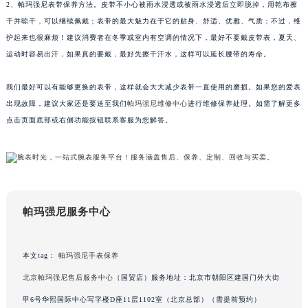
2、帕玛强尼表带保养方法。皮带不小心被雨水浸透或被雨水浸透后立即脱掉，用乾布擦
苏州市苏州工业园区星港街199号苏州中心办公楼C座22层08室（需提前预约）
干并晾干，可以继续佩戴；表带的最大魅力在于它的贴身、舒适、优雅、气质；不过，维
武汉市江汉区解放大道686号世界贸易大厦38层09室（需提前预约）
护起来也很麻烦！建议消费者在冬季或室内有空调的情况下，最好不要戴皮带表，夏天、
南宁市青秀区金湖路59号地王大厦12楼1224室（需提前预约）
运动时容易出汗，如果真的要戴，最好先擦干汗水，这样可以延长腰带的寿命。
合肥市蜀山区潜山路111号万象城华润大厦B座12楼03室（需提前预约）
我们最好可以有能够更换的表带，这样就会大大减少表带一直使用的磨损。如果您的爱表
泉州市丰泽区宝洲路729号浦西万达中心写字楼A座7楼709室（需提前预约）
出现故障，建议大家还是要送至我们
帕玛强尼维修中心
进行维修保养处理。如需了解更多
青岛市南区山东路6号华润大厦B座22层04室（需提前预约）
点击页面底部或右侧功能按钮联系客服为您解答。
烟台市芝罘区胜利路139号万达金融中心A座907室（需提前预约）
长春市朝阳区西安大路727号中银大厦A座(旺进大厦)18层09室（需提前预约）
贵阳市南明区都司高架桥路33号亨特国际金融中心14楼14D（需提前预约）
昆明市盘龙区北京路928号同德昆明广场写字楼10层06室（需提前预约）
石家庄市长安区中山东路39号勒泰中心写字楼B座13层07室（需提前预约）
帕玛强尼服务中心
西安市碑林区南关正街88号华侨城长安国际中心E座6楼10室（需提前预约）
海口市龙华区金贸东路5号海口华润大厦B座17层1707室（需提前预约）
本文tag：
帕玛强尼手表保养
唐山市路南区新华东道100号万达广场写字楼A座10层1002室（需提前预约）
北京帕玛强尼售后服务中心
（国贸店）服务地址：北京市朝阳区建国门外大街
台州市椒江区东海大道1800号腾达中心东1幢20楼2002室（需提前预约）
甲6号华熙国际中心写字楼D座11层1102室（北京总部）（需提前预约）
内蒙古自治区呼和浩特市玉泉区大学西街70号华润万象城写字楼（鄂尔多斯大厦）23层2326室（需提前预约）