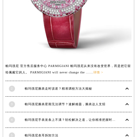
安徽省亳州市谯城区魏武大道帕玛强尼售后服务中心（需提前预约）
安徽省池州市贵池区长江路帕玛强尼售后服务中心（需提前预约）
安徽省滁州市琅琊区南谯北路帕玛强尼售后服务中心（需提前预约）
安徽省阜阳市颍州区颍州北路帕玛强尼售后服务中心（需提前预约）
安徽省淮北市相山区淮海路帕玛强尼售后服务中心（需提前预约）
安徽省淮南市田家庵区国庆中路帕玛强尼售后服务中心（需提前预约）
安徽省黄山市屯溪区黄山西路帕玛强尼售后服务中心（需提前预约）
安徽省六安市金安区解放中路帕玛强尼售后服务中心（需提前预约）
帕玛强尼 官方售后服务中心 PARMIGIANI 帕玛强尼从来没有改变世界，而是把它留
给佩戴它的人。 PARMIGIANI will never change the ......
详情 >
安徽省马鞍山市雨山区湖南西路帕玛强尼售后服务中心（需提前预约）
安徽省宿州市埇桥区人民中路帕玛强尼售后服务中心（需提前预约）
2
帕玛强尼腕表走时误差？精准调校方法大揭秘
安徽省铜陵市铜官区石城大道帕玛强尼售后服务中心（需提前预约）
安徽省芜湖市镜湖区中山路步行街帕玛强尼售后服务中心（需提前预约）
3
帕玛强尼腕表星期无法调节？速解难题，腕表达人支招
安徽省宣城市宣州区叠嶂西路帕玛强尼售后服务中心（需提前预约）
福建省龙岩市新罗区九一南路帕玛强尼售后服务中心（需提前预约）
4
帕玛强尼手表发条上不满？轻松解决之道，让你精准把握时间
福建省南平市建阳区人民西路帕玛强尼售后服务中心（需提前预约）
福建省宁德市蕉城区天湖东路帕玛强尼售后服务中心（需提前预约）
5
帕玛强尼表耳拆卸方法