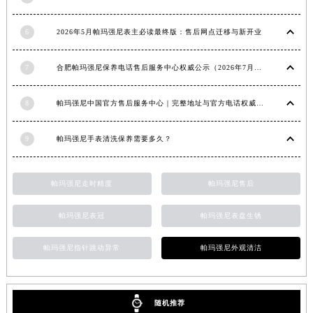
福建省莆田市城厢区霞林街道荔华东大道帕玛强尼售后服务中心（需提前预约）
6
2026年5月帕玛强尼表主必读最终版：售后网点迁移与新开业
福建省三明市三元区东乾二路帕玛强尼售后服务中心（需提前预约）
福建省漳州市龙文区步港路帕玛强尼售后服务中心（需提前预约）
7
合肥帕玛强尼保养电话售后服务中心权威公示（2026年7月最新）
江苏省常州市新北区龙锦路1590号现代传媒中心5号楼10层1008室帕玛强尼售后服务中心（需提前预约）
江苏省淮安市清江浦区淮海北路帕玛强尼售后服务中心（需提前预约）
8
帕玛强尼中国官方售后服务中心｜完整地址与官方电话权威信息通知（2026年7月最新）
江苏省连云港市海州区通灌北路帕玛强尼售后服务中心（需提前预约）
江苏省南京市秦淮区中山南路1号南京中心22层22-C1-C3室帕玛强尼售后服务中心（需提前预约）
9
帕玛强尼手表清洗保养需要多久？
江苏省宿迁市宿城区西湖路帕玛强尼售后服务中心（需提前预约）
江苏省泰州市海陵区永定东路399号置地商务中心东塔（华润万象城）17层1706室帕玛强尼售后服务中心（需提前预约）
帕玛强尼走时精度
帕玛强尼售后
江苏省徐州市鼓楼区淮海东路29号苏宁广场IFC国际金融中心35层3508室帕玛强尼售后服务中心（需提前预约）
江苏省盐城市盐都区世纪大道5号盐城金融城写字楼1号楼16层1604室帕玛强尼售后服务中心（需提前预约）
帕玛强尼表冠
帕玛强尼表盘生锈
江苏省扬州市邗江区国展路29号星耀天地写字楼1号楼18层1803室帕玛强尼售后服务中心（需提前预约）
帕玛强尼指针跳动异常
帕玛强尼外观清洁
江苏省镇江市京口区中山东路帕玛强尼售后服务中心（需提前预约）
江西省抚州市临川区赣东大道帕玛强尼售后服务中心（需提前预约）
江西省赣州市章贡区文清路帕玛强尼售后服务中心（需提前预约）
随机推荐
江西省吉安市吉州区井冈山大道帕玛强尼售后服务中心（需提前预约）