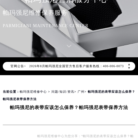
帕玛强尼维修保养服务
PARMIGIANI MAINTENANCE CENTER
2026年8月帕玛强尼中国区售后服务网络优化升级公告
2026年8月帕玛强尼全国官方售后客户服务热线：400-006-0073
▲
官网公告>
帕玛强尼官方全国统一服务热线400-006-0073，服务覆盖中国大陆、香港、澳门、台湾全部区域（非大陆需加拨“+86”）
▼
2026年8月帕玛强尼售后服务中心最新网点地址：
北京市朝阳区建国门外大街甲6号华熙国际中心写字楼D座11层1102室（北京总部）（需提前预约）
当前位置：
帕玛强尼维修中心
>
问题/知识/资讯
>
广州
> 帕玛强尼的表带应该怎么保养？
北京市东城区东长安街1号东方广场写字楼W3座6层602室（需提前预约）
帕玛强尼表带保养方法
天津市和平区赤峰道136号天津国际金融中心写字楼26层2603室（需提前预约）
帕玛强尼的表带应该怎么保养？帕玛强尼表带保养方法
上海市徐汇区虹桥路3号港汇中心写字楼2座37层3705室（需提前预约）
上海市黄浦区南京东路299号宏伊国际广场写字楼8层806室（需提前预约）
南京市秦淮区中山南路1号（新街口）南京中心写字楼22层C1-1室（需提前预约）
常州市新北区龙锦路1590号现代传媒中心写字楼5号楼10层1008室（需提前预约）
帕玛强尼维修中心为您分享：“帕玛强尼的表带应该怎么保养？帕