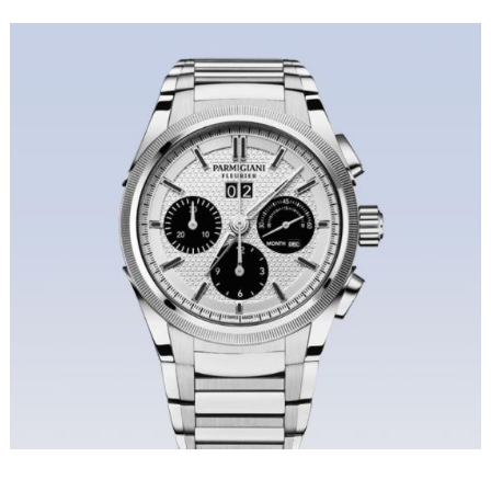
福州市鼓楼区五四路128-1号恒力城写字楼15层03室（需提前预约）
成都市锦江区人民东路6号SAC东原中心写字楼24层2406B室（需提前预约）
重庆市江北区观音桥步行街2号融恒时代广场写字楼9层902室（需提前预约）
长沙市芙蓉区定王台街道建湘路393号世茂环球金融中心写字楼（芙蓉广场）10层13室（需提前预约）
郑州市二七区铭功路10号华润大厦写字楼29层2905室（需提前预约）
太原市迎泽区解放路15号亨得利名表服务中心（品牌授权店）3层整层（需提前预约）
沈阳市沈河区中街路137号亨得利名表服务中心（品牌授权店）1层整层（需提前预约）
沈阳市沈河区中街路83号亨得利名表服务中心（品牌授权店）1层整层（需提前预约）
乌鲁木齐市天山区红山路26号时代广场（CCMALL）C座17层17-B（需提前预约）
温州市鹿城区锦绣路1067号置信广场10层1015室（需提前预约）
哈尔滨市道里区友谊西路600号富力中心T2座写字楼29层03室（需提前预约）
大连市中山区人民路15号国际金融大厦7层G室（需提前预约）
佛山市禅城区季华五路57号万科金融中心C座12层1205室（需提前预约）
东莞市东城街道鸿福东路1号民盈国贸中心T1写字楼9层907室（需提前预约）
无锡市梁溪区人民中路139号恒隆广场写字楼1座11层1104室（需提前预约）
南通市崇川区工农路57号圆融广场写字楼16层1603室（需提前预约）