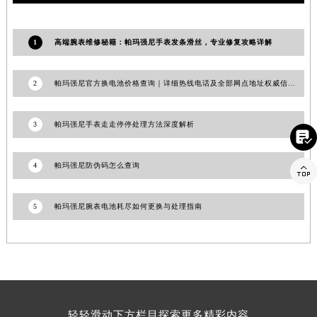
江西省景德镇市珠山区珠山中路帕玛强尼售后服务中心（需提前预约）
江西省九江市浔阳区浔阳路帕玛强尼售后服务中心（需提前预约）
1
高端腕表维修秘籍：帕玛强尼手表发条滑丝，专业修复攻略详解
江西省南昌市红谷滩新区红谷中大道998号绿地双子塔（中央广场）A1座办公楼14层1407室帕玛强尼售后服务中心（需提前预约）
江西省萍乡市安源区萍安北大道与康庄路交叉口帕玛强尼售后服务中心（需提前预约）
2
帕玛强尼官方换电池价格查询｜详细热线电话及全部网点地址权威信息公告（2026年6月最新）
江西省上饶市信州区滨江西路帕玛强尼售后服务中心（需提前预约）
江西省新余市渝水区北湖西路帕玛强尼售后服务中心（需提前预约）
3
帕玛强尼手表走走停停处理方法深度解析
江西省宜春市袁州区中山中路帕玛强尼售后服务中心（需提前预约）

江西省鹰潭市月湖区胜利东路帕玛强尼售后服务中心（需提前预约）
4
帕玛强尼防伪码怎么查询

山东省德州市德城区东风中路帕玛强尼售后服务中心（需提前预约）
山东省东营市东营区济南路帕玛强尼售后服务中心（需提前预约）
5
帕玛强尼腕表电池耗尽如何更换与处理指南
山东省济南市历下区经十路11111号华润中心写字楼（万象城）15层1508室帕玛强尼售后服务中心（需提前预约）
山东省济宁市任城区太白楼路帕玛强尼售后服务中心（需提前预约）
山东省莱芜市文化南路8号银座商城名表维修一楼名表维修帕玛强尼售后服务中心（需提前预约）
山东省临沂市兰山区解放路帕玛强尼售后服务中心（需提前预约）
山东省日照市东港区烟台路帕玛强尼售后服务中心（需提前预约）
山东省泰安市泰山区财源街道泰山大街帕玛强尼售后服务中心（需提前预约）
轻轻滑动下方栏目探索更多精彩内容