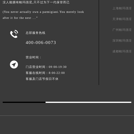
没人能拥有帕玛强尼,只不过为下一代保管而已
广东省清远市清城区湖西路帕玛强尼售后服务中心（需提前预约）
上海帕玛强尼
(You never actually own a parmigiani.You merely look
广东省汕头市龙湖区长平路帕玛强尼售后服务中心（需提前预约）
after it for the next ...”
天津帕玛强尼
广东省汕尾市城区香洲街道园林社区翠园街帕玛强尼售后服务中心（需提前预约）
广州帕玛强尼
广东省韶关市武江区芙蓉新区与老城中心交汇处帕玛强尼售后服务中心（需提前预约）

总部服务热线
广东省深圳市罗湖区深南东路5001号华润大厦17层1701室帕玛强尼售后服务中心（需提前预约）
深圳帕玛强尼
400-006-0073
广东省阳江市江城区东风一路帕玛强尼售后服务中心（需提前预约）
成都帕玛强尼
广东省云浮市云城区金山路帕玛强尼售后服务中心（需提前预约）
营业时间：

广东省湛江市赤坎区观海北路帕玛强尼售后服务中心（需提前预约）
门店营业时间：09:00-19:30
广东省肇庆市端州区信安大道与砚都大道交汇处帕玛强尼售后服务中心（需提前预约）
客服在线时间：8:00-22:00
客服及门店节假日不休
广西壮族自治区百色市右江区中山二路帕玛强尼售后服务中心（需提前预约）
广西壮族自治区北海市海城区北京路帕玛强尼售后服务中心（需提前预约）
广西壮族自治区崇左市江州区石景林街道友谊大道与丽川路交汇处帕玛强尼售后服务中心（需提前预约）
广西壮族自治区防城港市港口区金花茶大道帕玛强尼售后服务中心（需提前预约）
广西壮族自治区贵港市港北区港城街道布山大道与仙衣路交叉口帕玛强尼售后服务中心（需提前预约）
广西壮族自治区桂林市秀峰区红岭路帕玛强尼售后服务中心（需提前预约）
广西壮族自治区河池市金城江区金城江街道朝阳路帕玛强尼售后服务中心（需提前预约）