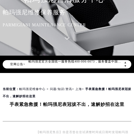
帕玛强尼维修保养服务
PARMIGIANI MAINTENANCE CENTER
2026年8月帕玛强尼中国区售后服务网络优化升级公告
2026年8月帕玛强尼全国官方售后客户服务热线：400-006-0073
帕玛强尼官方全国统一服务热线400-006-0073，服务覆盖中国大陆、香港、澳门、台湾全部区域（非大陆需加拨“+86”）
▲
官网公告>
2026年8月帕玛强尼售后服务中心最新网点地址：
▼
北京市朝阳区建国门外大街甲6号华熙国际中心写字楼D座11层1102室（北京总部）（需提前预约）
北京市东城区东长安街1号东方广场写字楼W3座6层602室（需提前预约）
当前位置：
帕玛强尼维修中心
>
问题/知识/资讯
>
上海
> 手表紧急救援！帕玛强尼表冠拔
天津市和平区赤峰道136号天津国际金融中心写字楼26层2603室（需提前预约）
不出，速解妙招在这里
上海市徐汇区虹桥路3号港汇中心写字楼2座37层3705室（需提前预约）
手表紧急救援！帕玛强尼表冠拔不出，速解妙招在这里
上海市黄浦区南京东路299号宏伊国际广场写字楼8层806室（需提前预约）
南京市秦淮区中山南路1号（新街口）南京中心写字楼22层C1-1室（需提前预约）
常州市新北区龙锦路1590号现代传媒中心写字楼5号楼10层1008室（需提前预约）
徐州市鼓楼区淮海东路29号苏宁广场IFC国际金融中心写字楼35层3508室（需提前预约）
【帕玛强尼售后】你是否曾在尝试调整时间或日期时发现帕玛强