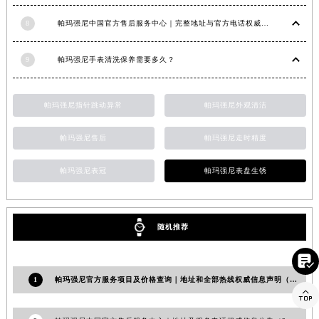
山东省潍坊市奎文区东风东街帕玛强尼售后服务中心（需提前预约）
8
帕玛强尼中国官方售后服务中心｜完整地址与官方电话权威信息通知（2026年7月最新）
山东省枣庄市滕州市北辛路与善国路交叉口帕玛强尼售后服务中心（需提前预约）
山东省淄博市张店区金晶大道帕玛强尼售后服务中心（需提前预约）
9
帕玛强尼手表清洗保养需要多久？
上海市黄浦区南京东路299号宏伊国际广场写字楼8层806室帕玛强尼售后服务中心（需提前预约）
上海市徐汇区虹桥路3号港汇中心2座37层3705室帕玛强尼售后服务中心（需提前预约）
帕玛强尼指针跳动异常
帕玛强尼外观清洁
浙江省杭州市上城区钱江路1366号华润大厦A座5层503-5室帕玛强尼售后服务中心（需提前预约）
浙江省湖州市吴兴区劳动路帕玛强尼售后服务中心（需提前预约）
帕玛强尼售后
帕玛强尼走时精度
浙江省嘉兴市南湖区广益路705号嘉兴世界贸易中心A座13层1304室帕玛强尼售后服务中心（需提前预约）
帕玛强尼表冠
帕玛强尼表盘生锈
浙江省金华市金东区东市南街777号金华万达广场4号楼22楼2209室帕玛强尼售后服务中心（需提前预约）
浙江省丽水市莲都区解放街帕玛强尼售后服务中心（需提前预约）
浙江省宁波市江北区大闸南路500号来福士广场办公楼20层2009室帕玛强尼售后服务中心（需提前预约）
随机推荐
浙江省衢州市柯城区上街帕玛强尼售后服务中心（需提前预约）
浙江省绍兴市越城区胜利东路379号世茂天际中心写字楼8层805室帕玛强尼售后服务中心（需提前预约）

浙江省舟山市定海区解放东路帕玛强尼售后服务中心（需提前预约）
1
帕玛强尼官方服务项目及价格查询｜地址和全部热线权威信息声明（2026年6月最新）

澳门特别行政区大堂区议事亭前地（新马路）帕玛强尼售后服务中心（需提前预约）
澳门特别行政区风顺堂区南湾大马路帕玛强尼售后服务中心（需提前预约）