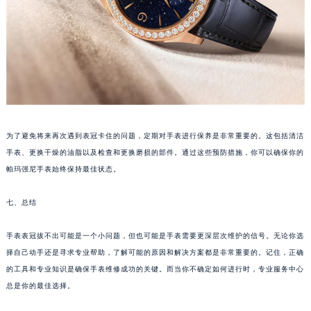
重庆市解放碑渝中区民权路28号英利国际金融中心写字楼20层01室（需提前预约）
黑龙江省大庆市萨尔图区会战大街帕玛强尼售后服务中心（需提前预约）
黑龙江省鹤岗市向阳区红军路帕玛强尼售后服务中心（需提前预约）
黑龙江省黑河市爱辉区中央街帕玛强尼售后服务中心（需提前预约）
黑龙江省鸡西市鸡冠区红军路帕玛强尼售后服务中心（需提前预约）
黑龙江省佳木斯市向阳区长安路帕玛强尼售后服务中心（需提前预约）
黑龙江省牡丹江市东安区太平路帕玛强尼售后服务中心（需提前预约）
为了避免将来再次遇到表冠卡住的问题，定期对手表进行保养是非常重要的。这包括清洁
黑龙江省七台河市桃山区大同街帕玛强尼售后服务中心（需提前预约）
手表、更换干燥的油脂以及检查和更换磨损的部件。通过这些预防措施，你可以确保你的
黑龙江省齐齐哈尔市龙沙区龙华路帕玛强尼售后服务中心（需提前预约）
帕玛强尼手表始终保持最佳状态。
黑龙江省双鸭山市尖山区新兴大街帕玛强尼售后服务中心（需提前预约）
七、总结
黑龙江省绥化市北林区新华街与康庄路交叉口帕玛强尼售后服务中心（需提前预约）
黑龙江省伊春市伊美区通河路帕玛强尼售后服务中心（需提前预约）
手表表冠拔不出可能是一个小问题，但也可能是手表需要更深层次维护的信号。无论你选
吉林省白城市洮北区明仁南街帕玛强尼售后服务中心（需提前预约）
择自己动手还是寻求专业帮助，了解可能的原因和解决方案都是非常重要的。记住，正确
吉林省白山市浑江区浑江大街帕玛强尼售后服务中心（需提前预约）
的工具和专业知识是确保手表维修成功的关键。而当你不确定如何进行时，专业服务中心
吉林省吉林市船营区河南街帕玛强尼售后服务中心（需提前预约）
总是你的最佳选择。
吉林省辽源市龙山区人民大街帕玛强尼售后服务中心（需提前预约）