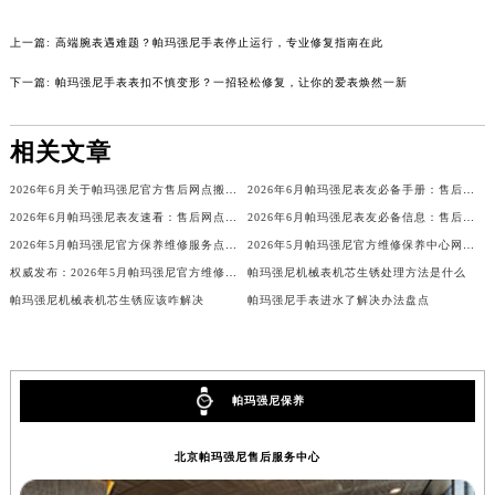
内蒙古自治区兴安盟市乌兰浩特市兴安大街帕玛强尼售后服务中心（需提前预约）
上一篇:
高端腕表遇难题？帕玛强尼手表停止运行，专业修复指南在此
山西省大同市平城区迎宾街帕玛强尼售后服务中心（需提前预约）
下一篇:
帕玛强尼手表表扣不慎变形？一招轻松修复，让你的爱表焕然一新
山西省晋城市城区黄华街帕玛强尼售后服务中心（需提前预约）
山西省晋中市榆次区顺城街帕玛强尼售后服务中心（需提前预约）
相关文章
山西省临汾市尧都区解放路帕玛强尼售后服务中心（需提前预约）
山西省吕梁市离石区永宁中路与建设街交叉口帕玛强尼售后服务中心（需提前预约）
2026年6月关于帕玛强尼官方售后网点搬迁及新增的正式公文
2026年6月帕玛强尼表友必备手册：售后网点搬迁及新开
山西省朔州市朔城区怡西路与鄯阳西街交汇处帕玛强尼售后服务中心（需提前预约）
2026年6月帕玛强尼表友速看：售后网点迁移及新开全览
2026年6月帕玛强尼表友必备信息：售后网点搬迁及新开
山西省忻州市忻府区和平东街与七一南路交叉口帕玛强尼售后服务中心（需提前预约）
2026年5月帕玛强尼官方保养维修服务点迁址与新开业信息补充速报文本内容
2026年5月帕玛强尼官方维修保养中心网点地址变更及新开汇总
山西省阳泉市郊区平阳东街与新城大道交叉口帕玛强尼售后服务中心（需提前预约）
权威发布：2026年5月帕玛强尼官方维修保养服务中心搬迁新开详情
帕玛强尼机械表机芯生锈处理方法是什么
山西省运城市盐湖区河东街帕玛强尼售后服务中心（需提前预约）
帕玛强尼机械表机芯生锈应该咋解决
帕玛强尼手表进水了解决办法盘点
山西省长治市潞州区英雄中路帕玛强尼售后服务中心（需提前预约）
山西省太原市迎泽区迎泽街道解放路15号亨得利名表维修授权店3楼帕玛强尼售后服务中心（需提前预约）
天津市和平区赤峰道136号天津国际金融中心26层2603室帕玛强尼售后服务中心（需提前预约）
帕玛强尼保养
安徽省安庆市迎江区人民路帕玛强尼售后服务中心（需提前预约）
安徽省蚌埠市蚌山区淮河路帕玛强尼售后服务中心（需提前预约）
北京帕玛强尼售后服务中心
安徽省亳州市谯城区魏武大道帕玛强尼售后服务中心（需提前预约）