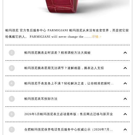
江西省九江市浔阳区浔阳路帕玛强尼售后服务中心（需提前预约）
江西省南昌市红谷滩新区红谷中大道998号绿地双子塔（中央广场）A1座办公楼14层1407室帕玛强尼售后服务中心（需提前预约）
江西省萍乡市安源区萍安北大道与康庄路交叉口帕玛强尼售后服务中心（需提前预约）
帕玛强尼 官方售后服务中心 PARMIGIANI 帕玛强尼从来没有改变世界，而是把它留
江西省上饶市信州区滨江西路帕玛强尼售后服务中心（需提前预约）
给佩戴它的人。 PARMIGIANI will never change the ......
详情 >
江西省新余市渝水区北湖西路帕玛强尼售后服务中心（需提前预约）
江西省宜春市袁州区中山中路帕玛强尼售后服务中心（需提前预约）
2
帕玛强尼腕表走时误差？精准调校方法大揭秘
江西省鹰潭市月湖区胜利东路帕玛强尼售后服务中心（需提前预约）
山东省德州市德城区东风中路帕玛强尼售后服务中心（需提前预约）
3
帕玛强尼腕表星期无法调节？速解难题，腕表达人支招
山东省东营市东营区济南路帕玛强尼售后服务中心（需提前预约）
山东省济南市历下区经十路11111号华润中心写字楼（万象城）15层1508室帕玛强尼售后服务中心（需提前预约）
4
帕玛强尼手表发条上不满？轻松解决之道，让你精准把握时间
山东省济宁市任城区太白楼路帕玛强尼售后服务中心（需提前预约）
山东省莱芜市文化南路8号银座商城名表维修一楼名表维修帕玛强尼售后服务中心（需提前预约）
5
帕玛强尼表耳拆卸方法
山东省临沂市兰山区解放路帕玛强尼售后服务中心（需提前预约）
6
2026年5月帕玛强尼表主必读最终版：售后网点迁移与新开业
山东省日照市东港区烟台路帕玛强尼售后服务中心（需提前预约）
山东省泰安市泰山区财源街道泰山大街帕玛强尼售后服务中心（需提前预约）
7
合肥帕玛强尼保养电话售后服务中心权威公示（2026年7月最新）
山东省威海市环翠区新威海路89号振华商厦一楼名表维修帕玛强尼售后服务中心（需提前预约）