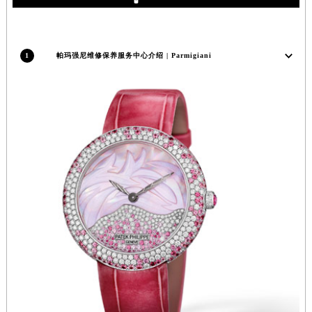
福建省三明市三元区东乾二路帕玛强尼售后服务中心（需提前预约）
福建省漳州市龙文区步港路帕玛强尼售后服务中心（需提前预约）
江苏省常州市新北区龙锦路1590号现代传媒中心5号楼10层1008室帕玛强尼售后服务中心（需提前预约）
1
帕玛强尼维修保养服务中心介绍 | Parmigiani
江苏省淮安市清江浦区淮海北路帕玛强尼售后服务中心（需提前预约）
江苏省连云港市海州区通灌北路帕玛强尼售后服务中心（需提前预约）
江苏省南京市秦淮区中山南路1号南京中心22层22-C1-C3室帕玛强尼售后服务中心（需提前预约）
江苏省宿迁市宿城区西湖路帕玛强尼售后服务中心（需提前预约）
江苏省泰州市海陵区永定东路399号置地商务中心东塔（华润万象城）17层1706室帕玛强尼售后服务中心（需提前预约）
江苏省徐州市鼓楼区淮海东路29号苏宁广场IFC国际金融中心35层3508室帕玛强尼售后服务中心（需提前预约）
江苏省盐城市盐都区世纪大道5号盐城金融城写字楼1号楼16层1604室帕玛强尼售后服务中心（需提前预约）
江苏省扬州市邗江区国展路29号星耀天地写字楼1号楼18层1803室帕玛强尼售后服务中心（需提前预约）
江苏省镇江市京口区中山东路帕玛强尼售后服务中心（需提前预约）
江西省抚州市临川区赣东大道帕玛强尼售后服务中心（需提前预约）
江西省赣州市章贡区文清路帕玛强尼售后服务中心（需提前预约）
江西省吉安市吉州区井冈山大道帕玛强尼售后服务中心（需提前预约）
江西省景德镇市珠山区珠山中路帕玛强尼售后服务中心（需提前预约）