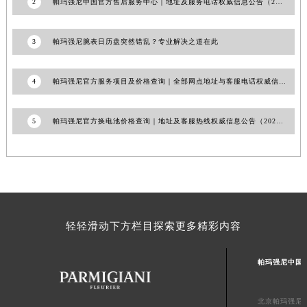
2
帕玛强尼中国官方售后服务中心｜地址及服务电话权威信息公告（2026年7月最新）
澳门特别行政区花地玛堂区关闸广场帕玛强尼售后服务中心（需提前预约）
澳门特别行政区花王堂区大三巴商圈帕玛强尼售后服务中心（需提前预约）
3
帕玛强尼腕表日历盘突然错乱？专业解决之道在此
澳门特别行政区嘉模堂区官也街帕玛强尼售后服务中心（需提前预约）
澳门省路氹城市金光大道帕玛强尼售后服务中心（需提前预约）
4
帕玛强尼官方服务项目及价格查询｜全部网点地址与客服电话权威信息声明（2026年7月最新）
澳门特别行政区望德堂区塔石广场帕玛强尼售后服务中心（需提前预约）
福建省福州市鼓楼区五四路128-1号恒力城写字楼15层03室帕玛强尼售后服务中心（需提前预约）
5
帕玛强尼官方换电池价格查询｜地址及客服热线权威信息公告（2026年7月最新）
福建省厦门市思明区湖滨东路95号万象城华润大厦B座11层1104室帕玛强尼售后服务中心（需提前预约）
广东省潮州市潮安区新风路与潮汕路交汇处帕玛强尼售后服务中心（需提前预约）
广东省广州市天河区天河路230号万菱汇国际中心A塔7层704室帕玛强尼售后服务中心（需提前预约）
广东省广州市越秀区环市东路371-375号世界贸易中心大厦南塔15层1507室帕玛强尼售后服务中心（需提前预约）
广东省河源市源城区越王大道帕玛强尼售后服务中心（需提前预约）
广东省惠州市惠城区江北文昌一路7号华贸大厦1座30层3005室帕玛强尼售后服务中心（需提前预约）
轻轻滑动下方栏目探索更多精彩内容
广东省江门市蓬江区广场西路帕玛强尼售后服务中心（需提前预约）
帕玛强尼中国
广东省揭阳市榕城进贤门步行街帕玛强尼售后服务中心（需提前预约）
广东省茂名市电白区水东街道迎宾大道帕玛强尼售后服务中心（需提前预约）
广东省梅州市梅江区金燕大道帕玛强尼售后服务中心（需提前预约）
北京帕玛强尼