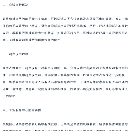
二、尝试自行解决
成都市锦江区人民东路6号SAC东原中心写字楼24层2406B室（需提前预约）
重庆市江北区观音桥步行街2号融恒时代广场写字楼9层902室（需提前预约）
如果你对自己的动手能力有信心，可以尝试以下方法来解决表冠拔不出的问题。首先，确
长沙市芙蓉区定王台街道建湘路393号世茂环球金融中心写字楼（芙蓉广场）10层13室（需提前预约）
保你的手表处于静止状态，避免在尝试拔出表冠时不慎摔落。然后，轻轻地尝试左右旋转
郑州市二七区铭功路10号华润大厦写字楼29层2905室（需提前预约）
表冠，看看是否可以解除卡住的状态。如果这不起作用，可以尝试轻轻敲击表冠周围的表
太原市迎泽区解放路15号亨得利名表服务中心（品牌授权店）3层整层（需提前预约）
壳，有时候震动可以帮助解除卡住的部件。
沈阳市沈河区中街路137号亨得利名表服务中心（品牌授权店）1层整层（需提前预约）
三、超声仪的妙用
沈阳市沈河区中街路83号亨得利名表服务中心（品牌授权店）1层整层（需提前预约）
乌鲁木齐市天山区红山路26号时代广场（CCMALL）C座17层17-B（需提前预约）
在手表维修中，超声仪是一种非常有用的工具，它可以通过高频振动来帮助松动卡住的部
温州市鹿城区锦绣路1067号置信广场10层1015室（需提前预约）
件。在尝试使用超声仪之前，请确保你了解其操作方式，以避免对手表造成进一步的损
哈尔滨市道里区友谊西路600号富力中心T2座写字楼29层03室（需提前预约）
害。将手表的表冠部分浸入装有清洁溶液的超声仪中，开启设备并观察表冠是否有松动的
大连市中山区人民路15号国际金融大厦7层G室（需提前预约）
迹象。请注意，这需要一定的专业知识和经验，如果你不确定如何操作，最好寻求专业人
佛山市禅城区季华五路57号万科金融中心C座12层1205室（需提前预约）
士的帮助。
东莞市东城街道鸿福东路1号民盈国贸中心T1写字楼9层907室（需提前预约）
四、专业服务中心的重要性
无锡市梁溪区人民中路139号恒隆广场写字楼1座11层1104室（需提前预约）
南通市崇川区工农路57号圆融广场写字楼16层1603室（需提前预约）
虽然自己动手修理手表可能很有成就感，但手表是精密的机械装置，错误的操作可能会导
苏州市苏州工业园区星港街199号苏州中心办公楼C座22层08室（需提前预约）