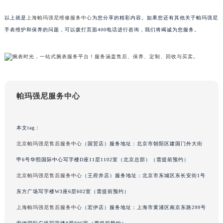
吉林省梅河口市新华街道梅河大街帕玛强尼售后服务中心（需提前预约）
以上就是
上海帕玛强尼维修服务中心
为您分享的精彩内容。如果您还有其他关于帕玛强尼
吉林省四平市铁东区紫气大路与南九经街交汇处帕玛强尼售后服务中心（需提前预约）
手表维护和保养的问题，可以拨打页面400电话进行咨询，我们将竭诚为您服务。
吉林省松原市宁江区五环大街帕玛强尼售后服务中心（需提前预约）
吉林省通化市东昌区环通乡江南大街帕玛强尼售后服务中心（需提前预约）
吉林省延边市延吉市解放路帕玛强尼售后服务中心（需提前预约）
辽宁省鞍山市铁东区站前街帕玛强尼售后服务中心（需提前预约）
辽宁省本溪市平山区胜利路帕玛强尼售后服务中心（需提前预约）
帕玛强尼服务中心
辽宁省朝阳市双塔区新华路帕玛强尼售后服务中心（需提前预约）
辽宁省丹东市振兴区七经街帕玛强尼售后服务中心（需提前预约）
本文tag：
辽宁省抚顺市新抚区东一路帕玛强尼售后服务中心（需提前预约）
北京帕玛强尼售后服务中心
（国贸店）服务地址：北京市朝阳区建国门外大街
辽宁省阜新市海州区解放大街帕玛强尼售后服务中心（需提前预约）
甲6号华熙国际中心写字楼D座11层1102室（北京总部）（需提前预约）
辽宁省葫芦岛市连山区中央路帕玛强尼售后服务中心（需提前预约）
北京帕玛强尼售后服务中心
（王府井店）服务地址：北京市东城区东长安街1号
辽宁省锦州市古塔区中央大街帕玛强尼售后服务中心（需提前预约）
辽宁省辽阳市白塔区新运大街帕玛强尼售后服务中心（需提前预约）
东方广场写字楼W3座6层602室（需提前预约）
辽宁省盘锦市兴隆台区石油大街帕玛强尼售后服务中心（需提前预约）
上海帕玛强尼售后服务中心
（宏伊店）服务地址：上海市黄浦区南京东路299号
辽宁省铁岭市银州区南马路帕玛强尼售后服务中心（需提前预约）