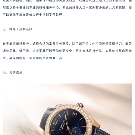
致更大的损害。因此，如果你不确定如何解决问题，或者尝试过上述方法但未能成功，强
武汉市江汉区解放大道686号世界贸易大厦38层09室（需提前预约）
烈建议将手表送到专业的维修服务中心。专业的维修人员不仅拥有必要的工具和技能，还
南宁市青秀区金湖路59号地王大厦12楼1224室（需提前预约）
可以确保手表在维修过程中得到妥善处理。
合肥市蜀山区潜山路111号万象城华润大厦B座12楼03室（需提前预约）
五、维修工具的选择
泉州市丰泽区宝洲路729号浦西万达中心写字楼A座7楼709室（需提前预约）
青岛市南区山东路6号华润大厦B座22层04室（需提前预约）
在手表维修过程中，选择合适的工具至关重要。除了超声仪，你可能还需要螺丝刀、表带
烟台市芝罘区胜利路139号万达金融中心A座907室（需提前预约）
调整工具、镊子等。这些工具可以帮助你更安全、更有效地进行维修。如果你打算自己动
长春市朝阳区西安大路727号中银大厦A座(旺进大厦)18层09室（需提前预约）
手，确保你拥有一套完整的手表维修工具。
贵阳市南明区都司高架桥路33号亨特国际金融中心14楼14D（需提前预约）
六、预防措施
昆明市盘龙区北京路928号同德昆明广场写字楼10层06室（需提前预约）
石家庄市长安区中山东路39号勒泰中心写字楼B座13层07室（需提前预约）
西安市碑林区南关正街88号华侨城长安国际中心E座6楼10室（需提前预约）
海口市龙华区金贸东路5号海口华润大厦B座17层1707室（需提前预约）
唐山市路南区新华东道100号万达广场写字楼A座10层1002室（需提前预约）
台州市椒江区东海大道1800号腾达中心东1幢20楼2002室（需提前预约）
内蒙古自治区呼和浩特市玉泉区大学西街70号华润万象城写字楼（鄂尔多斯大厦）23层2326室（需提前预约）
甘肃省兰州市七里河区西津西路16号兰州中心写字楼21层2102室（需提前预约）