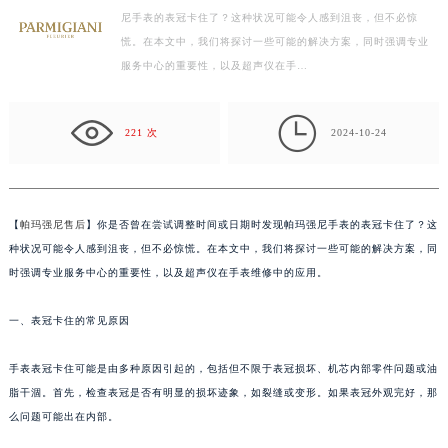
尼手表的表冠卡住了？这种状况可能令人感到沮丧，但不必惊
扬州市邗江区国展路29号星耀天地写字楼1号楼18层1803室（需提前预约）
慌。在本文中，我们将探讨一些可能的解决方案，同时强调专业
盐城市盐都区世纪大道5号盐城金融城写字楼1号楼16层1604室（需提前预约）
服务中心的重要性，以及超声仪在手…
泰州市海陵区永定东路399号置地商务中心东塔写字楼（华润万象城）17层1706室（需提前预约）
宁波市江北区大闸南路500号来福士广场办公楼20层2009室（需提前预约）

杭州市上城区钱江路1366号华润大厦写字楼A座5层503-5室（需提前预约）
221 次
2024-10-24
金华市金东区东市南街777号金华万达广场写字楼4号楼22层2209室（需提前预约）
绍兴市越城区胜利东路379号世茂天际中心写字楼8层805室（需提前预约）
嘉兴市南湖区广益路705号嘉兴世界贸易中心写字楼A座13层1304室（需提前预约）
【
帕玛强尼售后
】你是否曾在尝试调整时间或日期时发现帕玛强尼手表的表冠卡住了？这
南昌市红谷滩新区红谷中大道998号绿地双子塔（中央广场）A1座办公楼14层07室（需提前预约）
种状况可能令人感到沮丧，但不必惊慌。在本文中，我们将探讨一些可能的解决方案，同
济南市历下区经十路11111号华润中心写字楼（万象城）15层1508室（需提前预约）
时强调专业服务中心的重要性，以及超声仪在手表维修中的应用。
广州市天河区天河路230号万菱汇国际中心写字楼A塔7层704室（需提前预约）
一、表冠卡住的常见原因
广州市越秀区环市东路371-375号世界贸易中心大厦南塔写字楼15层07室（需提前预约）
深圳市罗湖区深南东路5001号华润大厦写字楼17层1701室（需提前预约）
手表表冠卡住可能是由多种原因引起的，包括但不限于表冠损坏、机芯内部零件问题或油
惠州市惠城区江北文昌一路7号华贸大厦写字楼1座30层05室（需提前预约）
脂干涸。首先，检查表冠是否有明显的损坏迹象，如裂缝或变形。如果表冠外观完好，那
厦门市思明区湖滨东路95号华润大厦写字楼B座11层1104室（需提前预约）
么问题可能出在内部。
福州市鼓楼区五四路128-1号恒力城写字楼15层03室（需提前预约）