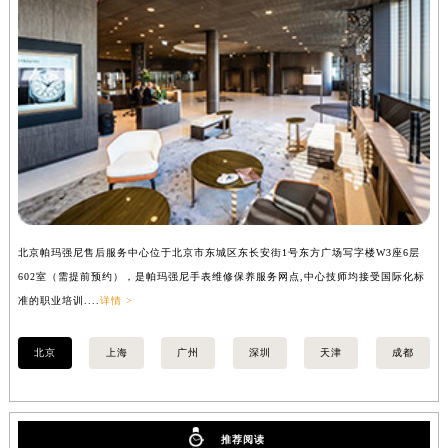
安徽省池州市贵池区长江路帕玛强尼售后服务中心（需提前预约）
安徽省滁州市琅琊区南谯北路帕玛强尼售后服务中心（需提前预约）
安徽省阜阳市颍州区颍州北路帕玛强尼售后服务中心（需提前预约）
安徽省淮北市相山区淮海路帕玛强尼售后服务中心（需提前预约）
安徽省淮南市田家庵区国庆中路帕玛强尼售后服务中心（需提前预约）
安徽省黄山市屯溪区黄山西路帕玛强尼售后服务中心（需提前预约）
安徽省六安市金安区解放中路帕玛强尼售后服务中心（需提前预约）
安徽省马鞍山市雨山区湖南西路帕玛强尼售后服务中心（需提前预约）
安徽省宿州市埇桥区人民中路帕玛强尼售后服务中心（需提前预约）
北京帕玛强尼售后服务中心位于北京市东城区东长安街1号东方广场写字楼W3座6层
上
安徽省铜陵市铜官区石城大道帕玛强尼售后服务中心（需提前预约）
602室（需提前预约），是帕玛强尼手表维修保养服务网点,中心技师均接受国际化标
室
安徽省芜湖市镜湖区中山路步行街帕玛强尼售后服务中心（需提前预约）
准的职业培训....
详情 >
职业
安徽省宣城市宣州区叠嶂西路帕玛强尼售后服务中心（需提前预约）
北京
上海
广州
深圳
天津
成都
福建省龙岩市新罗区九一南路帕玛强尼售后服务中心（需提前预约）
福建省南平市建阳区人民西路帕玛强尼售后服务中心（需提前预约）
福建省宁德市蕉城区天湖东路帕玛强尼售后服务中心（需提前预约）
福建省莆田市城厢区霞林街道荔华东大道帕玛强尼售后服务中心（需提前预约）
推荐阅读