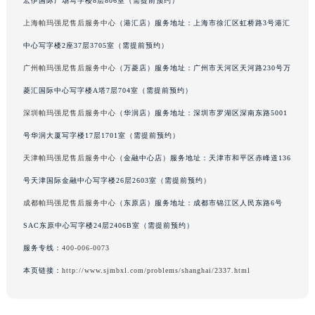
宏伊国际广场写字楼8层806室（需提前预约）
辽宁省营口市站前区市府路与渤海大街交叉口帕玛强尼售后服务中心（需提前预约）
上海帕玛强尼售后服务中心
（港汇店）服务地址：上海市徐汇区虹桥路3号港汇
辽宁省沈阳市沈河区中街路137号亨得利名表维修授权店1楼帕玛强尼售后服务中心（需提前预约）
中心写字楼2座37层3705室（需提前预约）
辽宁省沈阳市沈河区中街路83号亨得利名表维修授权店1楼帕玛强尼售后服务中心（需提前预约）
广州帕玛强尼售后服务中心
（万菱店）服务地址：广州市天河区天河路230号万
北京市朝阳区建国门外大街甲6号华熙国际中心D座11层1102室帕玛强尼售后服务中心（北京总部）（需提前预约）
菱汇国际中心写字楼A塔7层704室（需提前预约）
北京市东城区东长安街1号王府井东方广场W3座6层602室帕玛强尼售后服务中心（需提前预约）
河北省保定市竞秀区朝阳北大街北国先天下帕玛强尼售后服务中心（需提前预约）
深圳帕玛强尼售后服务中心
（华润店）服务地址：深圳市罗湖区深南东路5001
内蒙古自治区阿拉善盟市左旗土尔扈特大街帕玛强尼售后服务中心（需提前预约）
号华润大厦写字楼17层1701室（需提前预约）
内蒙古自治区巴彦淖尔市临河区新华街帕玛强尼售后服务中心（需提前预约）
天津帕玛强尼售后服务中心
（金融中心店）服务地址：天津市和平区赤峰道136
内蒙古自治区包头市青山区幸福路甲3号王府井百货名表维修帕玛强尼售后服务中心（需提前预约）
号天津国际金融中心写字楼26层2603室（需提前预约）
内蒙古自治区赤峰市红山区哈达街帕玛强尼售后服务中心（需提前预约）
成都帕玛强尼售后服务中心
（东原店）服务地址：成都市锦江区人民东路6号
内蒙古自治区鄂尔多斯市东胜区伊金霍洛街帕玛强尼售后服务中心（需提前预约）
SAC东原中心写字楼24层2406B室（需提前预约）
内蒙古自治区呼伦贝尔市海拉尔区中央街帕玛强尼售后服务中心（需提前预约）
服务专线：
400-006-0073
内蒙古自治区通辽市科尔沁区明仁大街帕玛强尼售后服务中心（需提前预约）
内蒙古自治区乌海市海勃湾区人民南路帕玛强尼售后服务中心（需提前预约）
本页链接：
http://www.sjmbxl.com/problems/shanghai/2337.html
内蒙古自治区乌兰察布市集宁区恩和大街帕玛强尼售后服务中心（需提前预约）
内蒙古自治区锡林郭勒盟市锡林浩特市光明街与额尔敦路交叉口帕玛强尼售后服务中心（需提前预约）