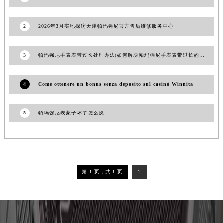
辽宁省营口市站前区市府路与渤海大街交叉口帕玛强尼售后服务中心（需提前预约）
辽宁省沈阳市沈河区中街路137号亨得利名表维修授权店1楼帕玛强尼售后服务中心（需提前预约）
2
2026年3月实地探访天津帕玛强尼官方售后维修服务中心
辽宁省沈阳市沈河区中街路83号亨得利名表维修授权店1楼帕玛强尼售后服务中心（需提前预约）
北京市朝阳区建国门外大街甲6号华熙国际中心D座11层1102室帕玛强尼售后服务中心（北京总部）（需提前预约）
3
帕玛强尼手表表带过长处理办法(如何解决帕玛强尼手表表带过长的问题)
北京市东城区东长安街1号王府井东方广场W3座6层602室帕玛强尼售后服务中心（需提前预约）
河北省保定市竞秀区朝阳北大街北国先天下帕玛强尼售后服务中心（需提前预约）
4
Come ottenere un bonus senza deposito sul casinò Winnita
内蒙古自治区阿拉善盟市左旗土尔扈特大街帕玛强尼售后服务中心（需提前预约）
内蒙古自治区巴彦淖尔市临河区新华街帕玛强尼售后服务中心（需提前预约）
5
帕玛强尼表蒙子坏了怎么换
内蒙古自治区包头市青山区幸福路甲3号王府井百货名表维修帕玛强尼售后服务中心（需提前预约）
内蒙古自治区赤峰市红山区哈达街帕玛强尼售后服务中心（需提前预约）
内蒙古自治区鄂尔多斯市东胜区伊金霍洛街帕玛强尼售后服务中心（需提前预约）
内蒙古自治区呼伦贝尔市海拉尔区中央街帕玛强尼售后服务中心（需提前预约）
第 1 页，共 1 页
1
内蒙古自治区通辽市科尔沁区明仁大街帕玛强尼售后服务中心（需提前预约）
内蒙古自治区乌海市海勃湾区人民南路帕玛强尼售后服务中心（需提前预约）
内蒙古自治区乌兰察布市集宁区恩和大街帕玛强尼售后服务中心（需提前预约）
内蒙古自治区锡林郭勒盟市锡林浩特市光明街与额尔敦路交叉口帕玛强尼售后服务中心（需提前预约）