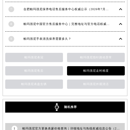
吉林省梅河口市新华街道梅河大街帕玛强尼售后服务中心（需提前预约）
7
合肥帕玛强尼保养电话售后服务中心权威公示（2026年7月最新）
吉林省四平市铁东区紫气大路与南九经街交汇处帕玛强尼售后服务中心（需提前预约）
吉林省松原市宁江区五环大街帕玛强尼售后服务中心（需提前预约）
8
帕玛强尼中国官方售后服务中心｜完整地址与官方电话权威信息通知（2026年7月最新）
吉林省通化市东昌区环通乡江南大街帕玛强尼售后服务中心（需提前预约）
吉林省延边市延吉市解放路帕玛强尼售后服务中心（需提前预约）
9
帕玛强尼手表清洗保养需要多久？
辽宁省鞍山市铁东区站前街帕玛强尼售后服务中心（需提前预约）
辽宁省本溪市平山区胜利路帕玛强尼售后服务中心（需提前预约）
帕玛强尼表冠
帕玛强尼指针跳动异常
辽宁省朝阳市双塔区新华路帕玛强尼售后服务中心（需提前预约）
辽宁省丹东市振兴区七经街帕玛强尼售后服务中心（需提前预约）
帕玛强尼售后
帕玛强尼走时精度
辽宁省抚顺市新抚区东一路帕玛强尼售后服务中心（需提前预约）
帕玛强尼表盘生锈
帕玛强尼外观清洁
辽宁省阜新市海州区解放大街帕玛强尼售后服务中心（需提前预约）
辽宁省葫芦岛市连山区中央路帕玛强尼售后服务中心（需提前预约）
辽宁省锦州市古塔区中央大街帕玛强尼售后服务中心（需提前预约）
随机推荐
辽宁省辽阳市白塔区新运大街帕玛强尼售后服务中心（需提前预约）
辽宁省盘锦市兴隆台区石油大街帕玛强尼售后服务中心（需提前预约）
辽宁省铁岭市银州区南马路帕玛强尼售后服务中心（需提前预约）
1
帕玛强尼官方更换表蒙价格查询｜详细地址与热线权威信息公告（2026年7月最新）