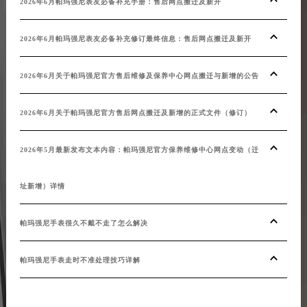
2026年6月帕玛强尼表友必备补充手册：售后网点搬迁及新开
20
安徽省池州市贵池区长江路帕玛强尼售后服务中心（需提前预约）
安徽省滁州市琅琊区南谯北路帕玛强尼售后服务中心（需提前预约）
2026年6月帕玛强尼表友必备补充修订最终信息：售后网点搬迁及新开
20
安徽省阜阳市颍州区颍州北路帕玛强尼售后服务中心（需提前预约）
安徽省淮北市相山区淮海路帕玛强尼售后服务中心（需提前预约）
2026年6月关于帕玛强尼官方售后维修及保养中心网点搬迁与新增的公告
20
安徽省淮南市田家庵区国庆中路帕玛强尼售后服务中心（需提前预约）
安徽省黄山市屯溪区黄山西路帕玛强尼售后服务中心（需提前预约）
2026年6月关于帕玛强尼官方售后网点搬迁及新增的正式文件（修订）
20
安徽省六安市金安区解放中路帕玛强尼售后服务中心（需提前预约）
安徽省马鞍山市雨山区湖南西路帕玛强尼售后服务中心（需提前预约）
内容
2026年5月最新发布文本内容：帕玛强尼官方保养维修中心网点变动（迁
安徽省宿州市埇桥区人民中路帕玛强尼售后服务中心（需提前预约）
安徽省铜陵市铜官区石城大道帕玛强尼售后服务中心（需提前预约）
址新增）详情
20
安徽省芜湖市镜湖区中山路步行街帕玛强尼售后服务中心（需提前预约）
帕玛强尼手表很久不戴不走了怎么解决
权威
安徽省宣城市宣州区叠嶂西路帕玛强尼售后服务中心（需提前预约）
福建省龙岩市新罗区九一南路帕玛强尼售后服务中心（需提前预约）
帕玛强尼手表走时不准处理技巧详解
帕玛
福建省南平市建阳区人民西路帕玛强尼售后服务中心（需提前预约）
福建省宁德市蕉城区天湖东路帕玛强尼售后服务中心（需提前预约）
福建省莆田市城厢区霞林街道荔华东大道帕玛强尼售后服务中心（需提前预约）