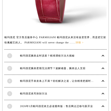
重庆市解放碑渝中区民权路28号英利国际金融中心写字楼20层01室（需提前预约）
黑龙江省大庆市萨尔图区会战大街帕玛强尼售后服务中心（需提前预约）
黑龙江省鹤岗市向阳区红军路帕玛强尼售后服务中心（需提前预约）
黑龙江省黑河市爱辉区中央街帕玛强尼售后服务中心（需提前预约）
黑龙江省鸡西市鸡冠区红军路帕玛强尼售后服务中心（需提前预约）
帕玛强尼 官方售后服务中心 PARMIGIANI 帕玛强尼从来没有改变世界，而是把它留
黑龙江省佳木斯市向阳区长安路帕玛强尼售后服务中心（需提前预约）
给佩戴它的人。 PARMIGIANI will never change the ......
详情 >
黑龙江省牡丹江市东安区太平路帕玛强尼售后服务中心（需提前预约）
黑龙江省七台河市桃山区大同街帕玛强尼售后服务中心（需提前预约）
2
帕玛强尼腕表走时误差？精准调校方法大揭秘
黑龙江省齐齐哈尔市龙沙区龙华路帕玛强尼售后服务中心（需提前预约）
黑龙江省双鸭山市尖山区新兴大街帕玛强尼售后服务中心（需提前预约）
3
帕玛强尼腕表星期无法调节？速解难题，腕表达人支招
黑龙江省绥化市北林区新华街与康庄路交叉口帕玛强尼售后服务中心（需提前预约）
黑龙江省伊春市伊美区通河路帕玛强尼售后服务中心（需提前预约）
4
帕玛强尼手表发条上不满？轻松解决之道，让你精准把握时间
吉林省白城市洮北区明仁南街帕玛强尼售后服务中心（需提前预约）
5
帕玛强尼表耳拆卸方法
吉林省白山市浑江区浑江大街帕玛强尼售后服务中心（需提前预约）
吉林省吉林市船营区河南街帕玛强尼售后服务中心（需提前预约）
6
2026年5月帕玛强尼表主必读最终版：售后网点迁移与新开业
吉林省辽源市龙山区人民大街帕玛强尼售后服务中心（需提前预约）