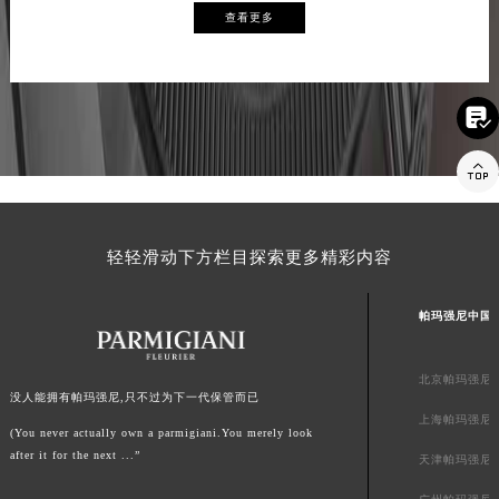
查看更多
福建省三明市三元区东乾二路帕玛强尼售后服务中心（需提前预约）
福建省漳州市龙文区步港路帕玛强尼售后服务中心（需提前预约）
江苏省常州市新北区龙锦路1590号现代传媒中心5号楼10层1008室帕玛强尼售后服务中心（需提前预约）

江苏省淮安市清江浦区淮海北路帕玛强尼售后服务中心（需提前预约）
江苏省连云港市海州区通灌北路帕玛强尼售后服务中心（需提前预约）

江苏省南京市秦淮区中山南路1号南京中心22层22-C1-C3室帕玛强尼售后服务中心（需提前预约）
江苏省宿迁市宿城区西湖路帕玛强尼售后服务中心（需提前预约）
江苏省泰州市海陵区永定东路399号置地商务中心东塔（华润万象城）17层1706室帕玛强尼售后服务中心（需提前预约）
轻轻滑动下方栏目探索更多精彩内容
江苏省徐州市鼓楼区淮海东路29号苏宁广场IFC国际金融中心35层3508室帕玛强尼售后服务中心（需提前预约）
江苏省盐城市盐都区世纪大道5号盐城金融城写字楼1号楼16层1604室帕玛强尼售后服务中心（需提前预约）
帕玛强尼中国
江苏省扬州市邗江区国展路29号星耀天地写字楼1号楼18层1803室帕玛强尼售后服务中心（需提前预约）
江苏省镇江市京口区中山东路帕玛强尼售后服务中心（需提前预约）
北京帕玛强尼
江西省抚州市临川区赣东大道帕玛强尼售后服务中心（需提前预约）
没人能拥有帕玛强尼,只不过为下一代保管而已
上海帕玛强尼
江西省赣州市章贡区文清路帕玛强尼售后服务中心（需提前预约）
(You never actually own a parmigiani.You merely look
after it for the next ...”
江西省吉安市吉州区井冈山大道帕玛强尼售后服务中心（需提前预约）
天津帕玛强尼
江西省景德镇市珠山区珠山中路帕玛强尼售后服务中心（需提前预约）