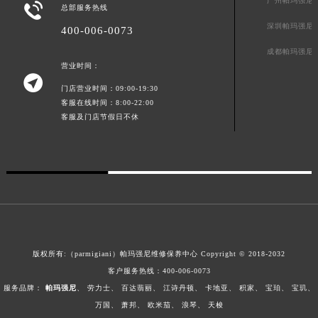
广州帕玛强尼

总部服务热线
江西省九江市浔阳区浔阳路帕玛强尼售后服务中心（需提前预约）
深圳帕玛强尼
400-006-0073
江西省南昌市红谷滩新区红谷中大道998号绿地双子塔（中央广场）A1座办公楼14层1407室帕玛强尼售后服务中心（需提前预约）
成都帕玛强尼
江西省萍乡市安源区萍安北大道与康庄路交叉口帕玛强尼售后服务中心（需提前预约）
营业时间：
江西省上饶市信州区滨江西路帕玛强尼售后服务中心（需提前预约）

门店营业时间：09:00-19:30
江西省新余市渝水区北湖西路帕玛强尼售后服务中心（需提前预约）
客服在线时间：8:00-22:00
江西省宜春市袁州区中山中路帕玛强尼售后服务中心（需提前预约）
客服及门店节假日不休
江西省鹰潭市月湖区胜利东路帕玛强尼售后服务中心（需提前预约）
山东省德州市德城区东风中路帕玛强尼售后服务中心（需提前预约）
山东省东营市东营区济南路帕玛强尼售后服务中心（需提前预约）
山东省济南市历下区经十路11111号华润中心写字楼（万象城）15层1508室帕玛强尼售后服务中心（需提前预约）
山东省济宁市任城区太白楼路帕玛强尼售后服务中心（需提前预约）
山东省莱芜市文化南路8号银座商城名表维修一楼名表维修帕玛强尼售后服务中心（需提前预约）
山东省临沂市兰山区解放路帕玛强尼售后服务中心（需提前预约）
版权所有:（parmigiani）帕玛强尼维修保养中心 Copyright © 2018-2032
客户服务热线：
400-006-0073
山东省日照市东港区烟台路帕玛强尼售后服务中心（需提前预约）
服务品牌：
帕玛强尼
、
劳力士
、
百达翡丽
、
江诗丹顿
、
卡地亚
、
积家
、
宝珀
、
宝玑
、
山东省泰安市泰山区财源街道泰山大街帕玛强尼售后服务中心（需提前预约）
万国
、
萧邦
、
欧米茄
、
浪琴
、
天梭
山东省威海市环翠区新威海路89号振华商厦一楼名表维修帕玛强尼售后服务中心（需提前预约）