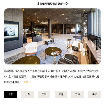
北京帕玛强尼售后服务中心
成都市锦江区人民东路6号SAC东原中心写字楼24层2406B室（需提前预约）
重庆市江北区观音桥步行街2号融恒时代广场写字楼9层902室（需提前预约）
长沙市芙蓉区定王台街道建湘路393号世茂环球金融中心写字楼（芙蓉广场）10层13室（需提前预约）
郑州市二七区铭功路10号华润大厦写字楼29层2905室（需提前预约）
太原市迎泽区解放路15号亨得利名表服务中心（品牌授权店）3层整层（需提前预约）
沈阳市沈河区中街路137号亨得利名表服务中心（品牌授权店）1层整层（需提前预约）
沈阳市沈河区中街路83号亨得利名表服务中心（品牌授权店）1层整层（需提前预约）
乌鲁木齐市天山区红山路26号时代广场（CCMALL）C座17层17-B（需提前预约）
温州市鹿城区锦绣路1067号置信广场10层1015室（需提前预约）
哈尔滨市道里区友谊西路600号富力中心T2座写字楼29层03室（需提前预约）
大连市中山区人民路15号国际金融大厦7层G室（需提前预约）
北京帕玛强尼售后服务中心位于北京市东城区东长安街1号东方广场写字楼W3座6层
上
602室（需提前预约），是帕玛强尼手表维修保养服务网点,中心技师均接受国际化标
室
佛山市禅城区季华五路57号万科金融中心C座12层1205室（需提前预约）
准的职业培训....
详情 >
职业
东莞市东城街道鸿福东路1号民盈国贸中心T1写字楼9层907室（需提前预约）
无锡市梁溪区人民中路139号恒隆广场写字楼1座11层1104室（需提前预约）
北京
上海
广州
深圳
天津
成都
南通市崇川区工农路57号圆融广场写字楼16层1603室（需提前预约）
苏州市苏州工业园区星港街199号苏州中心办公楼C座22层08室（需提前预约）