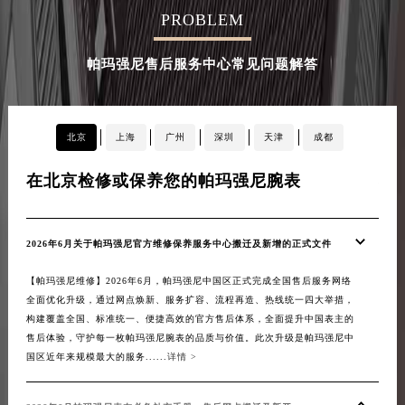
PROBLEM
内蒙古自治区兴安盟市乌兰浩特市兴安大街帕玛强尼售后服务中心（需提前预约）
山西省大同市平城区迎宾街帕玛强尼售后服务中心（需提前预约）
帕玛强尼售后服务中心常见问题解答
山西省晋城市城区黄华街帕玛强尼售后服务中心（需提前预约）
山西省晋中市榆次区顺城街帕玛强尼售后服务中心（需提前预约）
山西省临汾市尧都区解放路帕玛强尼售后服务中心（需提前预约）
北京
上海
广州
深圳
天津
成都
山西省吕梁市离石区永宁中路与建设街交叉口帕玛强尼售后服务中心（需提前预约）
山西省朔州市朔城区怡西路与鄯阳西街交汇处帕玛强尼售后服务中心（需提前预约）
在北京检修或保养您的帕玛强尼腕表
在
山西省忻州市忻府区和平东街与七一南路交叉口帕玛强尼售后服务中心（需提前预约）
山西省阳泉市郊区平阳东街与新城大道交叉口帕玛强尼售后服务中心（需提前预约）
2026年6月关于帕玛强尼官方维修保养服务中心搬迁及新增的正式文件
20
山西省运城市盐湖区河东街帕玛强尼售后服务中心（需提前预约）
山西省长治市潞州区英雄中路帕玛强尼售后服务中心（需提前预约）
【帕玛强尼维修】2026年6月，帕玛强尼中国区正式完成全国售后服务网络
【帕
山西省太原市迎泽区迎泽街道解放路15号亨得利名表维修授权店3楼帕玛强尼售后服务中心（需提前预约）
全面优化升级，通过网点焕新、服务扩容、流程再造、热线统一四大举措，
络的
构建覆盖全国、标准统一、便捷高效的官方售后体系，全面提升中国表主的
措，
天津市和平区赤峰道136号天津国际金融中心26层2603室帕玛强尼售后服务中心（需提前预约）
售后体验，守护每一枚帕玛强尼腕表的品质与价值。此次升级是帕玛强尼中
表主
安徽省安庆市迎江区人民路帕玛强尼售后服务中心（需提前预约）
国区近年来规模最大的服务......
详情 >
售后服
安徽省蚌埠市蚌山区淮河路帕玛强尼售后服务中心（需提前预约）
安徽省亳州市谯城区魏武大道帕玛强尼售后服务中心（需提前预约）