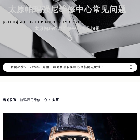
太原帕玛强尼维修中心常见问题
parmigiani maintenance service center
太原帕玛强尼维修中心常见问题
2026年8月帕玛强尼中国区售后服务网络优化升级公告
2026年8月帕玛强尼全国官方售后客户服务热线：400-006-0073
帕玛强尼官方全国统一服务热线400-006-0073，服务覆盖中国大陆、香港、澳门、台湾全部区域（非大陆需加拨“+86”）
▲
官网公告>
2026年8月帕玛强尼售后服务中心最新网点地址：
▼
北京市朝阳区建国门外大街甲6号华熙国际中心写字楼D座11层1102室（北京总部）（需提前预约）
北京市东城区东长安街1号东方广场写字楼W3座6层602室（需提前预约）
天津市和平区赤峰道136号天津国际金融中心写字楼26层2603室（需提前预约）
当前位置：
帕玛强尼维修中心
> 太原
上海市徐汇区虹桥路3号港汇中心写字楼2座37层3705室（需提前预约）
上海市黄浦区南京东路299号宏伊国际广场写字楼8层806室（需提前预约）
南京市秦淮区中山南路1号（新街口）南京中心写字楼22层C1-1室（需提前预约）
常州市新北区龙锦路1590号现代传媒中心写字楼5号楼10层1008室（需提前预约）
徐州市鼓楼区淮海东路29号苏宁广场IFC国际金融中心写字楼35层3508室（需提前预约）