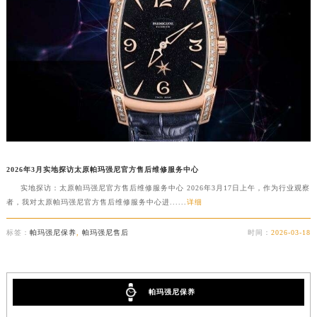
扬州市邗江区国展路29号星耀天地写字楼1号楼18层1803室（需提前预约）
盐城市盐都区世纪大道5号盐城金融城写字楼1号楼16层1604室（需提前预约）
泰州市海陵区永定东路399号置地商务中心东塔写字楼（华润万象城）17层1706室（需提前预约）
宁波市江北区大闸南路500号来福士广场办公楼20层2009室（需提前预约）
杭州市上城区钱江路1366号华润大厦写字楼A座5层503-5室（需提前预约）
金华市金东区东市南街777号金华万达广场写字楼4号楼22层2209室（需提前预约）
绍兴市越城区胜利东路379号世茂天际中心写字楼8层805室（需提前预约）
嘉兴市南湖区广益路705号嘉兴世界贸易中心写字楼A座13层1304室（需提前预约）
2026年3月实地探访太原帕玛强尼官方售后维修服务中心
南昌市红谷滩新区红谷中大道998号绿地双子塔（中央广场）A1座办公楼14层07室（需提前预约）
实地探访：太原帕玛强尼官方售后维修服务中心 2026年3月17日上午，作为行业观察
济南市历下区经十路11111号华润中心写字楼（万象城）15层1508室（需提前预约）
者，我对太原帕玛强尼官方售后维修服务中心进......
详细
广州市天河区天河路230号万菱汇国际中心写字楼A塔7层704室（需提前预约）
广州市越秀区环市东路371-375号世界贸易中心大厦南塔写字楼15层07室（需提前预约）
标签：
帕玛强尼保养
,
帕玛强尼售后
时间：
2026-03-18
深圳市罗湖区深南东路5001号华润大厦写字楼17层1701室（需提前预约）
惠州市惠城区江北文昌一路7号华贸大厦写字楼1座30层05室（需提前预约）
厦门市思明区湖滨东路95号华润大厦写字楼B座11层1104室（需提前预约）
帕玛强尼保养
福州市鼓楼区五四路128-1号恒力城写字楼15层03室（需提前预约）