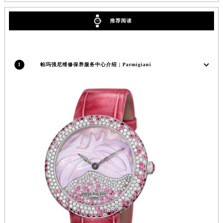
武汉市江汉区解放大道686号世界贸易大厦38层09室（需提前预约）
推荐阅读
南宁市青秀区金湖路59号地王大厦12楼1224室（需提前预约）
合肥市蜀山区潜山路111号万象城华润大厦B座12楼03室（需提前预约）
泉州市丰泽区宝洲路729号浦西万达中心写字楼A座7楼709室（需提前预约）
1
帕玛强尼维修保养服务中心介绍 | Parmigiani
青岛市南区山东路6号华润大厦B座22层04室（需提前预约）
烟台市芝罘区胜利路139号万达金融中心A座907室（需提前预约）
长春市朝阳区西安大路727号中银大厦A座(旺进大厦)18层09室（需提前预约）
贵阳市南明区都司高架桥路33号亨特国际金融中心14楼14D（需提前预约）
昆明市盘龙区北京路928号同德昆明广场写字楼10层06室（需提前预约）
石家庄市长安区中山东路39号勒泰中心写字楼B座13层07室（需提前预约）
西安市碑林区南关正街88号华侨城长安国际中心E座6楼10室（需提前预约）
海口市龙华区金贸东路5号海口华润大厦B座17层1707室（需提前预约）
唐山市路南区新华东道100号万达广场写字楼A座10层1002室（需提前预约）
台州市椒江区东海大道1800号腾达中心东1幢20楼2002室（需提前预约）
内蒙古自治区呼和浩特市玉泉区大学西街70号华润万象城写字楼（鄂尔多斯大厦）23层2326室（需提前预约）
甘肃省兰州市七里河区西津西路16号兰州中心写字楼21层2102室（需提前预约）