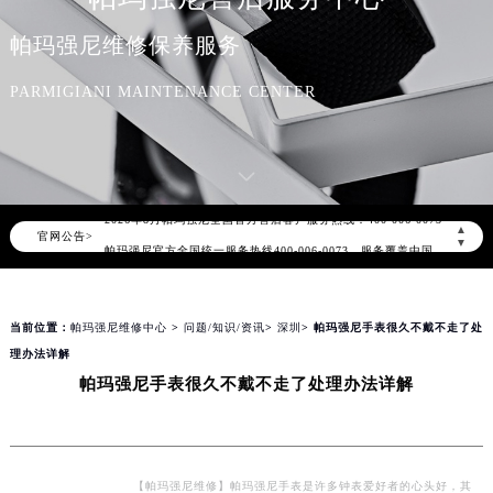
帕玛强尼维修保养服务
PARMIGIANI MAINTENANCE CENTER
2026年8月帕玛强尼中国区售后服务网络优化升级公告
2026年8月帕玛强尼全国官方售后客户服务热线：400-006-0073
▲
官网公告>
帕玛强尼官方全国统一服务热线400-006-0073，服务覆盖中国大陆、香港、澳门、台湾全部区域（非大陆需加拨“+86”）
▼
2026年8月帕玛强尼售后服务中心最新网点地址：
北京市朝阳区建国门外大街甲6号华熙国际中心写字楼D座11层1102室（北京总部）（需提前预约）
当前位置：
帕玛强尼维修中心
>
问题/知识/资讯
>
深圳
> 帕玛强尼手表很久不戴不走了处
北京市东城区东长安街1号东方广场写字楼W3座6层602室（需提前预约）
理办法详解
天津市和平区赤峰道136号天津国际金融中心写字楼26层2603室（需提前预约）
帕玛强尼手表很久不戴不走了处理办法详解
上海市徐汇区虹桥路3号港汇中心写字楼2座37层3705室（需提前预约）
上海市黄浦区南京东路299号宏伊国际广场写字楼8层806室（需提前预约）
南京市秦淮区中山南路1号（新街口）南京中心写字楼22层C1-1室（需提前预约）
常州市新北区龙锦路1590号现代传媒中心写字楼5号楼10层1008室（需提前预约）
【帕玛强尼维修】帕玛强尼手表是许多钟表爱好者的心头好，其