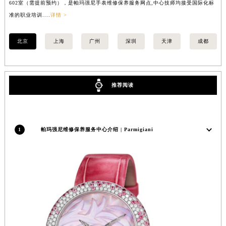
602室（需提前预约），是帕玛强尼手表维修保养服务网点,中心技师均接受国际化标
室
安徽省亳州市谯城区魏武大道帕玛强尼售后服务中心（需提前预约）
准的职业培训....
详情 >
职业
安徽省池州市贵池区长江路帕玛强尼售后服务中心（需提前预约）
安徽省滁州市琅琊区南谯北路帕玛强尼售后服务中心（需提前预约）
北京
上海
广州
深圳
天津
成都
安徽省阜阳市颍州区颍州北路帕玛强尼售后服务中心（需提前预约）
安徽省淮北市相山区淮海路帕玛强尼售后服务中心（需提前预约）
安徽省淮南市田家庵区国庆中路帕玛强尼售后服务中心（需提前预约）
推荐阅读
安徽省黄山市屯溪区黄山西路帕玛强尼售后服务中心（需提前预约）
安徽省六安市金安区解放中路帕玛强尼售后服务中心（需提前预约）
安徽省马鞍山市雨山区湖南西路帕玛强尼售后服务中心（需提前预约）
1
帕玛强尼维修保养服务中心介绍 | Parmigiani
安徽省宿州市埇桥区人民中路帕玛强尼售后服务中心（需提前预约）
安徽省铜陵市铜官区石城大道帕玛强尼售后服务中心（需提前预约）
安徽省芜湖市镜湖区中山路步行街帕玛强尼售后服务中心（需提前预约）
安徽省宣城市宣州区叠嶂西路帕玛强尼售后服务中心（需提前预约）
福建省龙岩市新罗区九一南路帕玛强尼售后服务中心（需提前预约）
福建省南平市建阳区人民西路帕玛强尼售后服务中心（需提前预约）
福建省宁德市蕉城区天湖东路帕玛强尼售后服务中心（需提前预约）