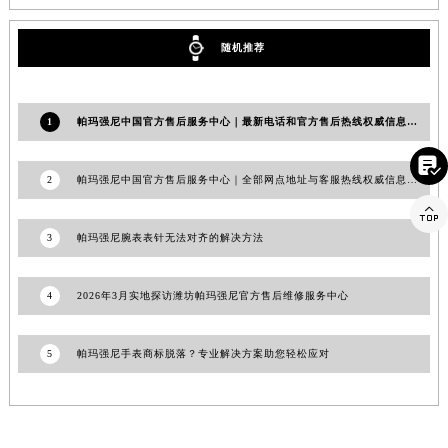
山东省威海市环翠区新威海路89号振华商厦一楼名表维修帕玛强尼售后服务中心（需提前预约）
山东省潍坊市奎文区东风东街帕玛强尼售后服务中心（需提前预约）
随机推荐
山东省枣庄市滕州市北辛路与善国路交叉口帕玛强尼售后服务中心（需提前预约）
山东省淄博市张店区金晶大道帕玛强尼售后服务中心（需提前预约）
1
帕玛强尼中国官方售后服务中心｜最新电话和官方售后热线权威信息通告（2026年7月最新）
上海市黄浦区南京东路299号宏伊国际广场写字楼8层806室帕玛强尼售后服务中心（需提前预约）
上海市徐汇区虹桥路3号港汇中心2座37层3705室帕玛强尼售后服务中心（需提前预约）

2
帕玛强尼中国官方售后服务中心｜全部网点地址与客服热线权威信息通知（2026年7月最新）
浙江省杭州市上城区钱江路1366号华润大厦A座5层503-5室帕玛强尼售后服务中心（需提前预约）

浙江省湖州市吴兴区劳动路帕玛强尼售后服务中心（需提前预约）
3
帕玛强尼腕表表针无法对齐的解决方法
浙江省嘉兴市南湖区广益路705号嘉兴世界贸易中心A座13层1304室帕玛强尼售后服务中心（需提前预约）
浙江省金华市金东区东市南街777号金华万达广场4号楼22楼2209室帕玛强尼售后服务中心（需提前预约）
4
2026年3月实地探访潍坊帕玛强尼官方售后维修服务中心
浙江省丽水市莲都区解放街帕玛强尼售后服务中心（需提前预约）
浙江省宁波市江北区大闸南路500号来福士广场办公楼20层2009室帕玛强尼售后服务中心（需提前预约）
5
帕玛强尼手表商标脱落？专业解决方案助您轻松应对
浙江省衢州市柯城区上街帕玛强尼售后服务中心（需提前预约）
浙江省绍兴市越城区胜利东路379号世茂天际中心写字楼8层805室帕玛强尼售后服务中心（需提前预约）
浙江省舟山市定海区解放东路帕玛强尼售后服务中心（需提前预约）
澳门特别行政区大堂区议事亭前地（新马路）帕玛强尼售后服务中心（需提前预约）