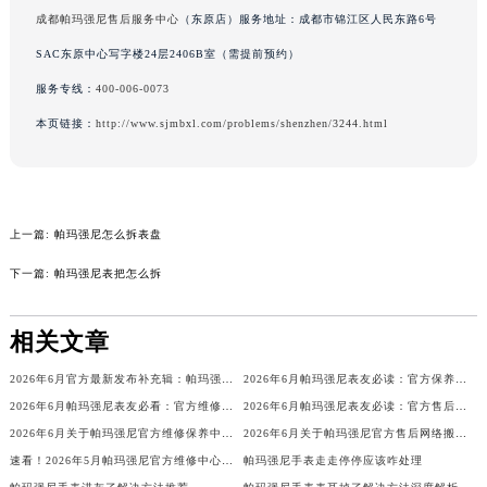
成都帕玛强尼售后服务中心
（东原店）服务地址：成都市锦江区人民东路6号
辽宁省铁岭市银州区南马路帕玛强尼售后服务中心（需提前预约）
辽宁省营口市站前区市府路与渤海大街交叉口帕玛强尼售后服务中心（需提前预约）
SAC东原中心写字楼24层2406B室（需提前预约）
辽宁省沈阳市沈河区中街路137号亨得利名表维修授权店1楼帕玛强尼售后服务中心（需提前预约）
服务专线：
400-006-0073
辽宁省沈阳市沈河区中街路83号亨得利名表维修授权店1楼帕玛强尼售后服务中心（需提前预约）
本页链接：
http://www.sjmbxl.com/problems/shenzhen/3244.html
北京市朝阳区建国门外大街甲6号华熙国际中心D座11层1102室帕玛强尼售后服务中心（北京总部）（需提前预约）
北京市东城区东长安街1号王府井东方广场W3座6层602室帕玛强尼售后服务中心（需提前预约）
河北省保定市竞秀区朝阳北大街北国先天下帕玛强尼售后服务中心（需提前预约）
内蒙古自治区阿拉善盟市左旗土尔扈特大街帕玛强尼售后服务中心（需提前预约）
上一篇:
帕玛强尼怎么拆表盘
内蒙古自治区巴彦淖尔市临河区新华街帕玛强尼售后服务中心（需提前预约）
下一篇:
帕玛强尼表把怎么拆
内蒙古自治区包头市青山区幸福路甲3号王府井百货名表维修帕玛强尼售后服务中心（需提前预约）
内蒙古自治区赤峰市红山区哈达街帕玛强尼售后服务中心（需提前预约）
相关文章
内蒙古自治区鄂尔多斯市东胜区伊金霍洛街帕玛强尼售后服务中心（需提前预约）
2026年6月官方最新发布补充辑：帕玛强尼售后网点迁址与新设
2026年6月帕玛强尼表友必读：官方保养维修中心搬迁新开明细
内蒙古自治区呼伦贝尔市海拉尔区中央街帕玛强尼售后服务中心（需提前预约）
2026年6月帕玛强尼表友必看：官方维修中心及保养点搬迁与新增
2026年6月帕玛强尼表友必读：官方售后网点搬迁及新开汇总
内蒙古自治区通辽市科尔沁区明仁大街帕玛强尼售后服务中心（需提前预约）
2026年6月关于帕玛强尼官方维修保养中心网点搬迁新增的正式文件内容发布
2026年6月关于帕玛强尼官方售后网络搬迁及新增的补充说明文件
内蒙古自治区乌海市海勃湾区人民南路帕玛强尼售后服务中心（需提前预约）
速看！2026年5月帕玛强尼官方维修中心网点调整（搬迁+新开业）
帕玛强尼手表走走停停应该咋处理
内蒙古自治区乌兰察布市集宁区恩和大街帕玛强尼售后服务中心（需提前预约）