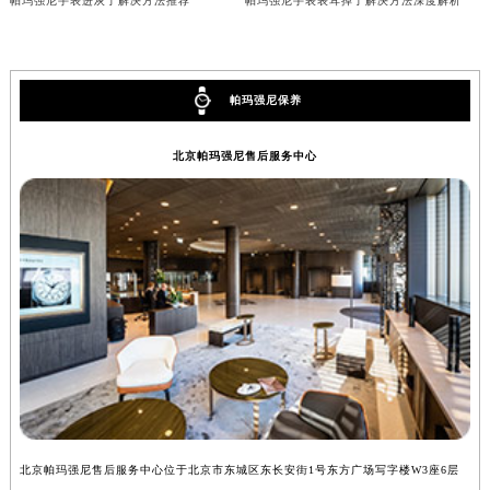
帕玛强尼手表进灰了解决方法推荐
帕玛强尼手表表耳掉了解决方法深度解析
内蒙古自治区锡林郭勒盟市锡林浩特市光明街与额尔敦路交叉口帕玛强尼售后服务中心（需提前预约）
内蒙古自治区兴安盟市乌兰浩特市兴安大街帕玛强尼售后服务中心（需提前预约）
山西省大同市平城区迎宾街帕玛强尼售后服务中心（需提前预约）
帕玛强尼保养
山西省晋城市城区黄华街帕玛强尼售后服务中心（需提前预约）
山西省晋中市榆次区顺城街帕玛强尼售后服务中心（需提前预约）
北京帕玛强尼售后服务中心
山西省临汾市尧都区解放路帕玛强尼售后服务中心（需提前预约）
山西省吕梁市离石区永宁中路与建设街交叉口帕玛强尼售后服务中心（需提前预约）
山西省朔州市朔城区怡西路与鄯阳西街交汇处帕玛强尼售后服务中心（需提前预约）
山西省忻州市忻府区和平东街与七一南路交叉口帕玛强尼售后服务中心（需提前预约）
山西省阳泉市郊区平阳东街与新城大道交叉口帕玛强尼售后服务中心（需提前预约）
山西省运城市盐湖区河东街帕玛强尼售后服务中心（需提前预约）
山西省长治市潞州区英雄中路帕玛强尼售后服务中心（需提前预约）
山西省太原市迎泽区迎泽街道解放路15号亨得利名表维修授权店3楼帕玛强尼售后服务中心（需提前预约）
天津市和平区赤峰道136号天津国际金融中心26层2603室帕玛强尼售后服务中心（需提前预约）
安徽省安庆市迎江区人民路帕玛强尼售后服务中心（需提前预约）
北京帕玛强尼售后服务中心位于北京市东城区东长安街1号东方广场写字楼W3座6层
上
安徽省蚌埠市蚌山区淮河路帕玛强尼售后服务中心（需提前预约）