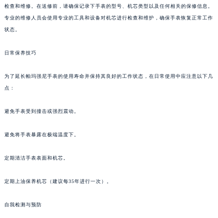
检查和维修。在送修前，请确保记录下手表的型号、机芯类型以及任何相关的保修信息。
苏州市苏州工业园区星港街199号苏州中心办公楼C座22层08室（需提前预约）
专业的维修人员会使用专业的工具和设备对机芯进行检查和维护，确保手表恢复正常工作
武汉市江汉区解放大道686号世界贸易大厦38层09室（需提前预约）
状态。
南宁市青秀区金湖路59号地王大厦12楼1224室（需提前预约）
合肥市蜀山区潜山路111号万象城华润大厦B座12楼03室（需提前预约）
日常保养技巧
泉州市丰泽区宝洲路729号浦西万达中心写字楼A座7楼709室（需提前预约）
为了延长帕玛强尼手表的使用寿命并保持其良好的工作状态，在日常使用中应注意以下几
青岛市南区山东路6号华润大厦B座22层04室（需提前预约）
点：
烟台市芝罘区胜利路139号万达金融中心A座907室（需提前预约）
长春市朝阳区西安大路727号中银大厦A座(旺进大厦)18层09室（需提前预约）
避免手表受到撞击或强烈震动。
贵阳市南明区都司高架桥路33号亨特国际金融中心14楼14D（需提前预约）
昆明市盘龙区北京路928号同德昆明广场写字楼10层06室（需提前预约）
避免将手表暴露在极端温度下。
石家庄市长安区中山东路39号勒泰中心写字楼B座13层07室（需提前预约）
定期清洁手表表面和机芯。
西安市碑林区南关正街88号华侨城长安国际中心E座6楼10室（需提前预约）
海口市龙华区金贸东路5号海口华润大厦B座17层1707室（需提前预约）
定期上油保养机芯（建议每35年进行一次）。
唐山市路南区新华东道100号万达广场写字楼A座10层1002室（需提前预约）
台州市椒江区东海大道1800号腾达中心东1幢20楼2002室（需提前预约）
自我检测与预防
内蒙古自治区呼和浩特市玉泉区大学西街70号华润万象城写字楼（鄂尔多斯大厦）23层2326室（需提前预约）