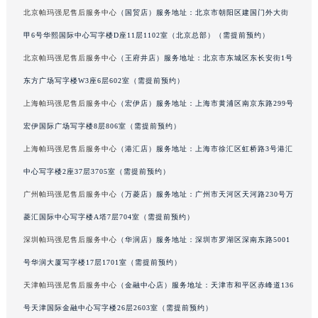
北京帕玛强尼售后服务中心
（国贸店）服务地址：北京市朝阳区建国门外大街
吉林省辽源市龙山区人民大街帕玛强尼售后服务中心（需提前预约）
吉林省梅河口市新华街道梅河大街帕玛强尼售后服务中心（需提前预约）
甲6号华熙国际中心写字楼D座11层1102室（北京总部）（需提前预约）
吉林省四平市铁东区紫气大路与南九经街交汇处帕玛强尼售后服务中心（需提前预约）
北京帕玛强尼售后服务中心
（王府井店）服务地址：北京市东城区东长安街1号
吉林省松原市宁江区五环大街帕玛强尼售后服务中心（需提前预约）
东方广场写字楼W3座6层602室（需提前预约）
吉林省通化市东昌区环通乡江南大街帕玛强尼售后服务中心（需提前预约）
上海帕玛强尼售后服务中心
（宏伊店）服务地址：上海市黄浦区南京东路299号
吉林省延边市延吉市解放路帕玛强尼售后服务中心（需提前预约）
宏伊国际广场写字楼8层806室（需提前预约）
辽宁省鞍山市铁东区站前街帕玛强尼售后服务中心（需提前预约）
上海帕玛强尼售后服务中心
（港汇店）服务地址：上海市徐汇区虹桥路3号港汇
辽宁省本溪市平山区胜利路帕玛强尼售后服务中心（需提前预约）
中心写字楼2座37层3705室（需提前预约）
辽宁省朝阳市双塔区新华路帕玛强尼售后服务中心（需提前预约）
辽宁省丹东市振兴区七经街帕玛强尼售后服务中心（需提前预约）
广州帕玛强尼售后服务中心
（万菱店）服务地址：广州市天河区天河路230号万
辽宁省抚顺市新抚区东一路帕玛强尼售后服务中心（需提前预约）
菱汇国际中心写字楼A塔7层704室（需提前预约）
辽宁省阜新市海州区解放大街帕玛强尼售后服务中心（需提前预约）
深圳帕玛强尼售后服务中心
（华润店）服务地址：深圳市罗湖区深南东路5001
辽宁省葫芦岛市连山区中央路帕玛强尼售后服务中心（需提前预约）
号华润大厦写字楼17层1701室（需提前预约）
辽宁省锦州市古塔区中央大街帕玛强尼售后服务中心（需提前预约）
天津帕玛强尼售后服务中心
（金融中心店）服务地址：天津市和平区赤峰道136
辽宁省辽阳市白塔区新运大街帕玛强尼售后服务中心（需提前预约）
号天津国际金融中心写字楼26层2603室（需提前预约）
辽宁省盘锦市兴隆台区石油大街帕玛强尼售后服务中心（需提前预约）