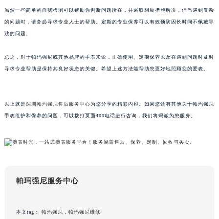
甘肃省兰州市七里河区西津西路16号兰州中心写字楼21层2102室（需提前预约）
虽然一些简单的自我检测可以帮助你判断问题所在，并采取相应措施解决，但当遇到复杂
的问题时，请务必寻求专业人士的帮助。定期的专业保养可以有效预防因长时间不佩戴导
重庆市解放碑渝中区民权路28号英利国际金融中心写字楼20层01室（需提前预约）
致的问题。
黑龙江省大庆市萨尔图区会战大街帕玛强尼售后服务中心（需提前预约）
黑龙江省鹤岗市向阳区红军路帕玛强尼售后服务中心（需提前预约）
总之，对于帕玛强尼或其他品牌的手表来说，正确使用、定期保养以及在遇到问题时及时
黑龙江省黑河市爱辉区中央街帕玛强尼售后服务中心（需提前预约）
寻求专业帮助是保持其良好状态的关键。希望上述方法能帮助您更好地照顾您的爱表。
黑龙江省鸡西市鸡冠区红军路帕玛强尼售后服务中心（需提前预约）
黑龙江省佳木斯市向阳区长安路帕玛强尼售后服务中心（需提前预约）
以上就是
深圳帕玛强尼售后服务中心
为您分享的精彩内容。如果您还有其他关于帕玛强尼
黑龙江省牡丹江市东安区太平路帕玛强尼售后服务中心（需提前预约）
手表维护和保养的问题，可以拨打页面400电话进行咨询，我们将竭诚为您服务。
黑龙江省七台河市桃山区大同街帕玛强尼售后服务中心（需提前预约）
黑龙江省齐齐哈尔市龙沙区龙华路帕玛强尼售后服务中心（需提前预约）
黑龙江省双鸭山市尖山区新兴大街帕玛强尼售后服务中心（需提前预约）
黑龙江省绥化市北林区新华街与康庄路交叉口帕玛强尼售后服务中心（需提前预约）
黑龙江省伊春市伊美区通河路帕玛强尼售后服务中心（需提前预约）
帕玛强尼服务中心
吉林省白城市洮北区明仁南街帕玛强尼售后服务中心（需提前预约）
吉林省白山市浑江区浑江大街帕玛强尼售后服务中心（需提前预约）
本文tag：
帕玛强尼
，
帕玛强尼维修
吉林省吉林市船营区河南街帕玛强尼售后服务中心（需提前预约）