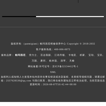
广东省梅州市梅江区金燕大道帕玛强尼售后服务中心（需提前预约）
广东省清远市清城区湖西路帕玛强尼售后服务中心（需提前预约）
广东省汕头市龙湖区长平路帕玛强尼售后服务中心（需提前预约）
广东省汕尾市城区香洲街道园林社区翠园街帕玛强尼售后服务中心（需提前预约）
广东省韶关市武江区芙蓉新区与老城中心交汇处帕玛强尼售后服务中心（需提前预约）
广东省深圳市罗湖区深南东路5001号华润大厦17层1701室帕玛强尼售后服务中心（需提前预约）
版权所有:（parmigiani）帕玛强尼维修保养中心 Copyright © 2018-2032
广东省阳江市江城区东风一路帕玛强尼售后服务中心（需提前预约）
客户服务热线：
400-006-0073
广东省云浮市云城区金山路帕玛强尼售后服务中心（需提前预约）
服务品牌：
帕玛强尼
、
劳力士
、
百达翡丽
、
江诗丹顿
、
卡地亚
、
积家
、
宝珀
、
宝玑
、
广东省湛江市赤坎区观海北路帕玛强尼售后服务中心（需提前预约）
万国
、
萧邦
、
欧米茄
、
浪琴
、
天梭
广东省肇庆市端州区信安大道与砚都大道交汇处帕玛强尼售后服务中心（需提前预约）
网站备案/许可证号：京ICP备32134412号-1
广西壮族自治区百色市右江区中山二路帕玛强尼售后服务中心（需提前预约）
XML
如权利人或知情人士发现本站内容存在事实错误或涉及版权、名誉权等侵权问题，请通过邮
广西壮族自治区北海市海城区北京路帕玛强尼售后服务中心（需提前预约）
箱：2557628530@qq.com 与我们联系，我们将在收到通知后立即依法处理。当前页面信息
广西壮族自治区崇左市江州区石景林街道友谊大道与丽川路交汇处帕玛强尼售后服务中心（需提前预约）
更新时间：2026-08-07T10:42:44+08:00
广西壮族自治区防城港市港口区金花茶大道帕玛强尼售后服务中心（需提前预约）
广西壮族自治区贵港市港北区港城街道布山大道与仙衣路交叉口帕玛强尼售后服务中心（需提前预约）
广西壮族自治区桂林市秀峰区红岭路帕玛强尼售后服务中心（需提前预约）