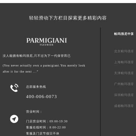
澳门特别行政区风顺堂区南湾大马路帕玛强尼售后服务中心（需提前预约）
澳门特别行政区花地玛堂区关闸广场帕玛强尼售后服务中心（需提前预约）
轻轻滑动下方栏目探索更多精彩内容
澳门特别行政区花王堂区大三巴商圈帕玛强尼售后服务中心（需提前预约）
澳门特别行政区嘉模堂区官也街帕玛强尼售后服务中心（需提前预约）
帕玛强尼中国
澳门省路氹城市金光大道帕玛强尼售后服务中心（需提前预约）
澳门特别行政区望德堂区塔石广场帕玛强尼售后服务中心（需提前预约）
北京帕玛强尼
没人能拥有帕玛强尼,只不过为下一代保管而已
福建省福州市鼓楼区五四路128-1号恒力城写字楼15层03室帕玛强尼售后服务中心（需提前预约）
上海帕玛强尼
福建省厦门市思明区湖滨东路95号万象城华润大厦B座11层1104室帕玛强尼售后服务中心（需提前预约）
(You never actually own a parmigiani.You merely look
after it for the next ...”
天津帕玛强尼
广东省潮州市潮安区新风路与潮汕路交汇处帕玛强尼售后服务中心（需提前预约）
广东省广州市天河区天河路230号万菱汇国际中心A塔7层704室帕玛强尼售后服务中心（需提前预约）
广州帕玛强尼

总部服务热线
广东省广州市越秀区环市东路371-375号世界贸易中心大厦南塔15层1507室帕玛强尼售后服务中心（需提前预约）
深圳帕玛强尼
400-006-0073
广东省河源市源城区越王大道帕玛强尼售后服务中心（需提前预约）
成都帕玛强尼
广东省惠州市惠城区江北文昌一路7号华贸大厦1座30层3005室帕玛强尼售后服务中心（需提前预约）
营业时间：
广东省江门市蓬江区广场西路帕玛强尼售后服务中心（需提前预约）

门店营业时间：09:00-19:30
广东省揭阳市榕城进贤门步行街帕玛强尼售后服务中心（需提前预约）
客服在线时间：8:00-22:00
广东省茂名市电白区水东街道迎宾大道帕玛强尼售后服务中心（需提前预约）
客服及门店节假日不休