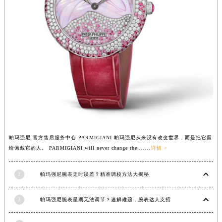
福建省莆田市城厢区霞林街道荔华东大道帕玛强尼售后服务中心（需提前预约）
福建省三明市三元区东乾二路帕玛强尼售后服务中心（需提前预约）
福建省漳州市龙文区步港路帕玛强尼售后服务中心（需提前预约）
江苏省常州市新北区龙锦路1590号现代传媒中心5号楼10层1008室帕玛强尼售后服务中心（需提前预约）
江苏省淮安市清江浦区淮海北路帕玛强尼售后服务中心（需提前预约）
江苏省连云港市海州区通灌北路帕玛强尼售后服务中心（需提前预约）
江苏省南京市秦淮区中山南路1号南京中心22层22-C1-C3室帕玛强尼售后服务中心（需提前预约）
江苏省宿迁市宿城区西湖路帕玛强尼售后服务中心（需提前预约）
江苏省泰州市海陵区永定东路399号置地商务中心东塔（华润万象城）17层1706室帕玛强尼售后服务中心（需提前预约）
江苏省徐州市鼓楼区淮海东路29号苏宁广场IFC国际金融中心35层3508室帕玛强尼售后服务中心（需提前预约）
帕玛强尼 官方售后服务中心 PARMIGIANI 帕玛强尼从来没有改变世界，而是把它留
给佩戴它的人。 PARMIGIANI will never change the ......
详情 >
江苏省盐城市盐都区世纪大道5号盐城金融城写字楼1号楼16层1604室帕玛强尼售后服务中心（需提前预约）
江苏省扬州市邗江区国展路29号星耀天地写字楼1号楼18层1803室帕玛强尼售后服务中心（需提前预约）
2
帕玛强尼腕表走时误差？精准调校方法大揭秘
江苏省镇江市京口区中山东路帕玛强尼售后服务中心（需提前预约）
江西省抚州市临川区赣东大道帕玛强尼售后服务中心（需提前预约）
3
帕玛强尼腕表星期无法调节？速解难题，腕表达人支招
江西省赣州市章贡区文清路帕玛强尼售后服务中心（需提前预约）
江西省吉安市吉州区井冈山大道帕玛强尼售后服务中心（需提前预约）