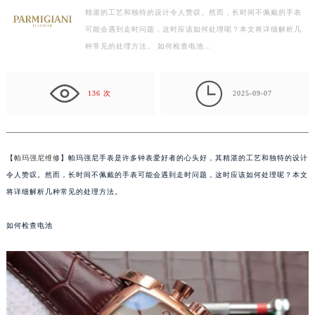
精湛的工艺和独特的设计令人赞叹。然而，长时间不佩戴的手表
徐州市鼓楼区淮海东路29号苏宁广场IFC国际金融中心写字楼35层3508室（需提前预约）
可能会遇到走时问题，这时应该如何处理呢？本文将详细解析几
扬州市邗江区国展路29号星耀天地写字楼1号楼18层1803室（需提前预约）
种常见的处理方法。 如何检查电池…
盐城市盐都区世纪大道5号盐城金融城写字楼1号楼16层1604室（需提前预约）
泰州市海陵区永定东路399号置地商务中心东塔写字楼（华润万象城）17层1706室（需提前预约）

宁波市江北区大闸南路500号来福士广场办公楼20层2009室（需提前预约）
136 次
2025-09-07
杭州市上城区钱江路1366号华润大厦写字楼A座5层503-5室（需提前预约）
金华市金东区东市南街777号金华万达广场写字楼4号楼22层2209室（需提前预约）
绍兴市越城区胜利东路379号世茂天际中心写字楼8层805室（需提前预约）
【
帕玛强尼维修
】帕玛强尼手表是许多钟表爱好者的心头好，其精湛的工艺和独特的设计
嘉兴市南湖区广益路705号嘉兴世界贸易中心写字楼A座13层1304室（需提前预约）
令人赞叹。然而，长时间不佩戴的手表可能会遇到走时问题，这时应该如何处理呢？本文
南昌市红谷滩新区红谷中大道998号绿地双子塔（中央广场）A1座办公楼14层07室（需提前预约）
将详细解析几种常见的处理方法。
济南市历下区经十路11111号华润中心写字楼（万象城）15层1508室（需提前预约）
如何检查电池
广州市天河区天河路230号万菱汇国际中心写字楼A塔7层704室（需提前预约）
广州市越秀区环市东路371-375号世界贸易中心大厦南塔写字楼15层07室（需提前预约）
深圳市罗湖区深南东路5001号华润大厦写字楼17层1701室（需提前预约）
惠州市惠城区江北文昌一路7号华贸大厦写字楼1座30层05室（需提前预约）
厦门市思明区湖滨东路95号华润大厦写字楼B座11层1104室（需提前预约）