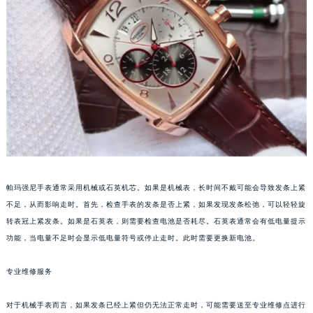
福州市鼓楼区五四路128-1号恒力城写字楼15层03室（需提前预约）
成都市锦江区人民东路6号SAC东原中心写字楼24层2406B室（需提前预约）
重庆市江北区观音桥步行街2号融恒时代广场写字楼9层902室（需提前预约）
长沙市芙蓉区定王台街道建湘路393号世茂环球金融中心写字楼（芙蓉广场）10层13室（需提前预约）
郑州市二七区铭功路10号华润大厦写字楼29层2905室（需提前预约）
太原市迎泽区解放路15号亨得利名表服务中心（品牌授权店）3层整层（需提前预约）
沈阳市沈河区中街路137号亨得利名表服务中心（品牌授权店）1层整层（需提前预约）
沈阳市沈河区中街路83号亨得利名表服务中心（品牌授权店）1层整层（需提前预约）
乌鲁木齐市天山区红山路26号时代广场（CCMALL）C座17层17-B（需提前预约）
帕玛强尼手表通常采用机械或石英机芯。如果是机械表，长时间不戴可能会导致发条上紧
温州市鹿城区锦绣路1067号置信广场10层1015室（需提前预约）
不足，从而影响走时。首先，检查手表的发条是否上紧，如果发现发条松弛，可以轻轻旋
哈尔滨市道里区友谊西路600号富力中心T2座写字楼29层03室（需提前预约）
转表冠上紧发条。如果是石英表，则需要检查电池是否耗尽。石英表通常会有低电量提示
大连市中山区人民路15号国际金融大厦7层G室（需提前预约）
功能，当电量不足时会显示低电量符号或停止走时。此时需要更换新电池。
佛山市禅城区季华五路57号万科金融中心C座12层1205室（需提前预约）
东莞市东城街道鸿福东路1号民盈国贸中心T1写字楼9层907室（需提前预约）
专业维修服务
无锡市梁溪区人民中路139号恒隆广场写字楼1座11层1104室（需提前预约）
对于机械手表而言，如果发条已经上紧但仍无法正常走时，可能需要送至专业维修点进行
南通市崇川区工农路57号圆融广场写字楼16层1603室（需提前预约）