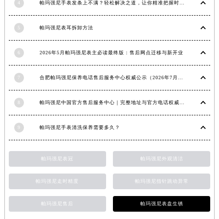
4
帕玛强尼手表发条上不满？轻松解决之道，让你精准把握时间
江西省景德镇市珠山区珠山中路帕玛强尼售后服务中心（需提前预约）
江西省九江市浔阳区浔阳路帕玛强尼售后服务中心（需提前预约）
5
帕玛强尼表耳拆卸方法
江西省南昌市红谷滩新区红谷中大道998号绿地双子塔（中央广场）A1座办公楼14层1407室帕玛强尼售后服务中心（需提前预约）
江西省萍乡市安源区萍安北大道与康庄路交叉口帕玛强尼售后服务中心（需提前预约）
6
2026年5月帕玛强尼表主必读最终版：售后网点迁移与新开业
江西省上饶市信州区滨江西路帕玛强尼售后服务中心（需提前预约）
7
合肥帕玛强尼保养电话售后服务中心权威公示（2026年7月最新）
江西省新余市渝水区北湖西路帕玛强尼售后服务中心（需提前预约）
江西省宜春市袁州区中山中路帕玛强尼售后服务中心（需提前预约）
8
帕玛强尼中国官方售后服务中心｜完整地址与官方电话权威信息通知（2026年7月最新）
江西省鹰潭市月湖区胜利东路帕玛强尼售后服务中心（需提前预约）
山东省德州市德城区东风中路帕玛强尼售后服务中心（需提前预约）
9
帕玛强尼手表清洗保养需要多久？
山东省东营市东营区济南路帕玛强尼售后服务中心（需提前预约）
山东省济南市历下区经十路11111号华润中心写字楼（万象城）15层1508室帕玛强尼售后服务中心（需提前预约）
帕玛强尼表冠
帕玛强尼外观清洁
山东省济宁市任城区太白楼路帕玛强尼售后服务中心（需提前预约）
山东省莱芜市文化南路8号银座商城名表维修一楼名表维修帕玛强尼售后服务中心（需提前预约）
帕玛强尼走时精度
帕玛强尼指针跳动异常
山东省临沂市兰山区解放路帕玛强尼售后服务中心（需提前预约）
山东省日照市东港区烟台路帕玛强尼售后服务中心（需提前预约）
帕玛强尼售后
帕玛强尼表盘生锈
山东省泰安市泰山区财源街道泰山大街帕玛强尼售后服务中心（需提前预约）