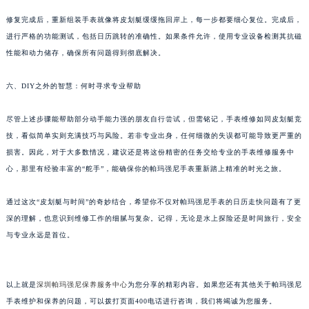
甘肃省兰州市七里河区西津西路16号兰州中心写字楼21层2102室（需提前预约）
修复完成后，重新组装手表就像将皮划艇缓缓拖回岸上，每一步都要细心复位。完成后，
重庆市解放碑渝中区民权路28号英利国际金融中心写字楼20层01室（需提前预约）
进行严格的功能测试，包括日历跳转的准确性。如果条件允许，使用专业设备检测其抗磁
黑龙江省大庆市萨尔图区会战大街帕玛强尼售后服务中心（需提前预约）
性能和动力储存，确保所有问题得到彻底解决。
黑龙江省鹤岗市向阳区红军路帕玛强尼售后服务中心（需提前预约）
六、DIY之外的智慧：何时寻求专业帮助
黑龙江省黑河市爱辉区中央街帕玛强尼售后服务中心（需提前预约）
黑龙江省鸡西市鸡冠区红军路帕玛强尼售后服务中心（需提前预约）
尽管上述步骤能帮助部分动手能力强的朋友自行尝试，但需铭记，手表维修如同皮划艇竞
黑龙江省佳木斯市向阳区长安路帕玛强尼售后服务中心（需提前预约）
技，看似简单实则充满技巧与风险。若非专业出身，任何细微的失误都可能导致更严重的
黑龙江省牡丹江市东安区太平路帕玛强尼售后服务中心（需提前预约）
损害。因此，对于大多数情况，建议还是将这份精密的任务交给专业的手表维修服务中
黑龙江省七台河市桃山区大同街帕玛强尼售后服务中心（需提前预约）
心，那里有经验丰富的“舵手”，能确保你的帕玛强尼手表重新踏上精准的时光之旅。
黑龙江省齐齐哈尔市龙沙区龙华路帕玛强尼售后服务中心（需提前预约）
通过这次“皮划艇与时间”的奇妙结合，希望你不仅对帕玛强尼手表的日历走快问题有了更
黑龙江省双鸭山市尖山区新兴大街帕玛强尼售后服务中心（需提前预约）
深的理解，也意识到维修工作的细腻与复杂。记得，无论是水上探险还是时间旅行，安全
黑龙江省绥化市北林区新华街与康庄路交叉口帕玛强尼售后服务中心（需提前预约）
与专业永远是首位。
黑龙江省伊春市伊美区通河路帕玛强尼售后服务中心（需提前预约）
吉林省白城市洮北区明仁南街帕玛强尼售后服务中心（需提前预约）
吉林省白山市浑江区浑江大街帕玛强尼售后服务中心（需提前预约）
以上就是
深圳帕玛强尼保养服务中心
为您分享的精彩内容。如果您还有其他关于帕玛强尼
手表维护和保养的问题，可以拨打页面400电话进行咨询，我们将竭诚为您服务。
吉林省吉林市船营区河南街帕玛强尼售后服务中心（需提前预约）