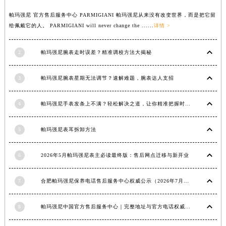
江西省景德镇市珠山区珠山中路帕玛强尼售后服务中心（需提前预约）
帕玛强尼 官方售后服务中心 PARMIGIANI 帕玛强尼从来没有改变世界，而是把它留
江西省九江市浔阳区浔阳路帕玛强尼售后服务中心（需提前预约）
给佩戴它的人。 PARMIGIANI will never change the ......
详情 >
江西省南昌市红谷滩新区红谷中大道998号绿地双子塔（中央广场）A1座办公楼14层1407室帕玛强尼售后服务中心（需提前预约）
江西省萍乡市安源区萍安北大道与康庄路交叉口帕玛强尼售后服务中心（需提前预约）
2
帕玛强尼腕表走时误差？精准调校方法大揭秘
江西省上饶市信州区滨江西路帕玛强尼售后服务中心（需提前预约）
3
帕玛强尼腕表星期无法调节？速解难题，腕表达人支招
江西省新余市渝水区北湖西路帕玛强尼售后服务中心（需提前预约）
江西省宜春市袁州区中山中路帕玛强尼售后服务中心（需提前预约）
4
帕玛强尼手表发条上不满？轻松解决之道，让你精准把握时间
江西省鹰潭市月湖区胜利东路帕玛强尼售后服务中心（需提前预约）
山东省德州市德城区东风中路帕玛强尼售后服务中心（需提前预约）
5
帕玛强尼表耳拆卸方法
山东省东营市东营区济南路帕玛强尼售后服务中心（需提前预约）
山东省济南市历下区经十路11111号华润中心写字楼（万象城）15层1508室帕玛强尼售后服务中心（需提前预约）
6
2026年5月帕玛强尼表主必读最终版：售后网点迁移与新开业
山东省济宁市任城区太白楼路帕玛强尼售后服务中心（需提前预约）
山东省莱芜市文化南路8号银座商城名表维修一楼名表维修帕玛强尼售后服务中心（需提前预约）
7
合肥帕玛强尼保养电话售后服务中心权威公示（2026年7月最新）
山东省临沂市兰山区解放路帕玛强尼售后服务中心（需提前预约）
8
帕玛强尼中国官方售后服务中心｜完整地址与官方电话权威信息通知（2026年7月最新）
山东省日照市东港区烟台路帕玛强尼售后服务中心（需提前预约）
山东省泰安市泰山区财源街道泰山大街帕玛强尼售后服务中心（需提前预约）