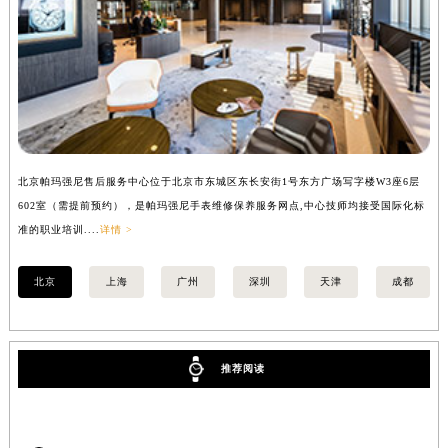
安徽省亳州市谯城区魏武大道帕玛强尼售后服务中心（需提前预约）
安徽省池州市贵池区长江路帕玛强尼售后服务中心（需提前预约）
安徽省滁州市琅琊区南谯北路帕玛强尼售后服务中心（需提前预约）
安徽省阜阳市颍州区颍州北路帕玛强尼售后服务中心（需提前预约）
安徽省淮北市相山区淮海路帕玛强尼售后服务中心（需提前预约）
安徽省淮南市田家庵区国庆中路帕玛强尼售后服务中心（需提前预约）
北京帕玛强尼售后服务中心位于北京市东城区东长安街1号东方广场写字楼W3座6层
上
安徽省黄山市屯溪区黄山西路帕玛强尼售后服务中心（需提前预约）
602室（需提前预约），是帕玛强尼手表维修保养服务网点,中心技师均接受国际化标
室
安徽省六安市金安区解放中路帕玛强尼售后服务中心（需提前预约）
准的职业培训....
详情 >
职业
安徽省马鞍山市雨山区湖南西路帕玛强尼售后服务中心（需提前预约）
安徽省宿州市埇桥区人民中路帕玛强尼售后服务中心（需提前预约）
北京
上海
广州
深圳
天津
成都
安徽省铜陵市铜官区石城大道帕玛强尼售后服务中心（需提前预约）
安徽省芜湖市镜湖区中山路步行街帕玛强尼售后服务中心（需提前预约）
安徽省宣城市宣州区叠嶂西路帕玛强尼售后服务中心（需提前预约）
推荐阅读
福建省龙岩市新罗区九一南路帕玛强尼售后服务中心（需提前预约）
福建省南平市建阳区人民西路帕玛强尼售后服务中心（需提前预约）
福建省宁德市蕉城区天湖东路帕玛强尼售后服务中心（需提前预约）