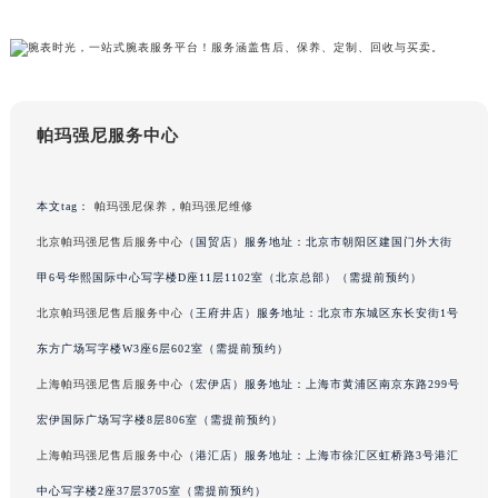
吉林省辽源市龙山区人民大街帕玛强尼售后服务中心（需提前预约）
吉林省梅河口市新华街道梅河大街帕玛强尼售后服务中心（需提前预约）
吉林省四平市铁东区紫气大路与南九经街交汇处帕玛强尼售后服务中心（需提前预约）
吉林省松原市宁江区五环大街帕玛强尼售后服务中心（需提前预约）
帕玛强尼服务中心
吉林省通化市东昌区环通乡江南大街帕玛强尼售后服务中心（需提前预约）
吉林省延边市延吉市解放路帕玛强尼售后服务中心（需提前预约）
本文tag：
帕玛强尼保养
，
帕玛强尼维修
辽宁省鞍山市铁东区站前街帕玛强尼售后服务中心（需提前预约）
辽宁省本溪市平山区胜利路帕玛强尼售后服务中心（需提前预约）
北京帕玛强尼售后服务中心
（国贸店）服务地址：北京市朝阳区建国门外大街
辽宁省朝阳市双塔区新华路帕玛强尼售后服务中心（需提前预约）
甲6号华熙国际中心写字楼D座11层1102室（北京总部）（需提前预约）
辽宁省丹东市振兴区七经街帕玛强尼售后服务中心（需提前预约）
北京帕玛强尼售后服务中心
（王府井店）服务地址：北京市东城区东长安街1号
辽宁省抚顺市新抚区东一路帕玛强尼售后服务中心（需提前预约）
东方广场写字楼W3座6层602室（需提前预约）
辽宁省阜新市海州区解放大街帕玛强尼售后服务中心（需提前预约）
上海帕玛强尼售后服务中心
（宏伊店）服务地址：上海市黄浦区南京东路299号
辽宁省葫芦岛市连山区中央路帕玛强尼售后服务中心（需提前预约）
宏伊国际广场写字楼8层806室（需提前预约）
辽宁省锦州市古塔区中央大街帕玛强尼售后服务中心（需提前预约）
上海帕玛强尼售后服务中心
（港汇店）服务地址：上海市徐汇区虹桥路3号港汇
辽宁省辽阳市白塔区新运大街帕玛强尼售后服务中心（需提前预约）
辽宁省盘锦市兴隆台区石油大街帕玛强尼售后服务中心（需提前预约）
中心写字楼2座37层3705室（需提前预约）