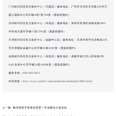
辽宁省铁岭市银州区南马路帕玛强尼售后服务中心（需提前预约）
广州帕玛强尼售后服务中心
（万菱店）服务地址：广州市天河区天河路230号万
辽宁省营口市站前区市府路与渤海大街交叉口帕玛强尼售后服务中心（需提前预约）
菱汇国际中心写字楼A塔7层704室（需提前预约）
辽宁省沈阳市沈河区中街路137号亨得利名表维修授权店1楼帕玛强尼售后服务中心（需提前预约）
深圳帕玛强尼售后服务中心
（华润店）服务地址：深圳市罗湖区深南东路5001
辽宁省沈阳市沈河区中街路83号亨得利名表维修授权店1楼帕玛强尼售后服务中心（需提前预约）
号华润大厦写字楼17层1701室（需提前预约）
北京市朝阳区建国门外大街甲6号华熙国际中心D座11层1102室帕玛强尼售后服务中心（北京总部）（需提前预约）
天津帕玛强尼售后服务中心
（金融中心店）服务地址：天津市和平区赤峰道136
北京市东城区东长安街1号王府井东方广场W3座6层602室帕玛强尼售后服务中心（需提前预约）
号天津国际金融中心写字楼26层2603室（需提前预约）
河北省保定市竞秀区朝阳北大街北国先天下帕玛强尼售后服务中心（需提前预约）
内蒙古自治区阿拉善盟市左旗土尔扈特大街帕玛强尼售后服务中心（需提前预约）
成都帕玛强尼售后服务中心
（东原店）服务地址：成都市锦江区人民东路6号
内蒙古自治区巴彦淖尔市临河区新华街帕玛强尼售后服务中心（需提前预约）
SAC东原中心写字楼24层2406B室（需提前预约）
内蒙古自治区包头市青山区幸福路甲3号王府井百货名表维修帕玛强尼售后服务中心（需提前预约）
服务专线：
400-006-0073
内蒙古自治区赤峰市红山区哈达街帕玛强尼售后服务中心（需提前预约）
本页链接：
http://www.sjmbxl.com/problems/shenzhen/3062.html
内蒙古自治区鄂尔多斯市东胜区伊金霍洛街帕玛强尼售后服务中心（需提前预约）
内蒙古自治区呼伦贝尔市海拉尔区中央街帕玛强尼售后服务中心（需提前预约）
内蒙古自治区通辽市科尔沁区明仁大街帕玛强尼售后服务中心（需提前预约）
内蒙古自治区乌海市海勃湾区人民南路帕玛强尼售后服务中心（需提前预约）
上一篇:
帕玛强尼手表表扣变形？专业解决之道在此
内蒙古自治区乌兰察布市集宁区恩和大街帕玛强尼售后服务中心（需提前预约）