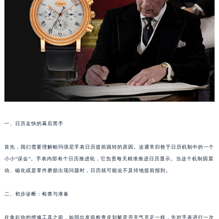
福州市鼓楼区五四路128-1号恒力城写字楼15层03室（需提前预约）
成都市锦江区人民东路6号SAC东原中心写字楼24层2406B室（需提前预约）
重庆市江北区观音桥步行街2号融恒时代广场写字楼9层902室（需提前预约）
长沙市芙蓉区定王台街道建湘路393号世茂环球金融中心写字楼（芙蓉广场）10层13室（需提前预约）
郑州市二七区铭功路10号华润大厦写字楼29层2905室（需提前预约）
太原市迎泽区解放路15号亨得利名表服务中心（品牌授权店）3层整层（需提前预约）
沈阳市沈河区中街路137号亨得利名表服务中心（品牌授权店）1层整层（需提前预约）
沈阳市沈河区中街路83号亨得利名表服务中心（品牌授权店）1层整层（需提前预约）
乌鲁木齐市天山区红山路26号时代广场（CCMALL）C座17层17-B（需提前预约）
一、日历走快的幕后黑手
温州市鹿城区锦绣路1067号置信广场10层1015室（需提前预约）
哈尔滨市道里区友谊西路600号富力中心T2座写字楼29层03室（需提前预约）
首先，我们需要理解帕玛强尼手表日历提前跳转的原因。这通常归咎于日历机制中的一个
小小“误会”。手表内部有个日历推进轮，它负责每天精准推进日历显示。当这个机制因震
大连市中山区人民路15号国际金融大厦7层G室（需提前预约）
动、磁化或是零件磨损出现问题时，日历就可能迫不及待地提前报到。
佛山市禅城区季华五路57号万科金融中心C座12层1205室（需提前预约）
东莞市东城街道鸿福东路1号民盈国贸中心T1写字楼9层907室（需提前预约）
二、初步诊断：检查与准备
无锡市梁溪区人民中路139号恒隆广场写字楼1座11层1104室（需提前预约）
南通市崇川区工农路57号圆融广场写字楼16层1603室（需提前预约）
在拿起你的维修工具之前，如同出发前检查皮划艇是否充气充足一样，先对手表进行一次