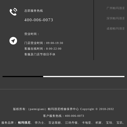
广东省梅州市梅江区金燕大道帕玛强尼售后服务中心（需提前预约）
广州帕玛强尼

总部服务热线
广东省清远市清城区湖西路帕玛强尼售后服务中心（需提前预约）
深圳帕玛强尼
400-006-0073
广东省汕头市龙湖区长平路帕玛强尼售后服务中心（需提前预约）
成都帕玛强尼
广东省汕尾市城区香洲街道园林社区翠园街帕玛强尼售后服务中心（需提前预约）
营业时间：
广东省韶关市武江区芙蓉新区与老城中心交汇处帕玛强尼售后服务中心（需提前预约）

门店营业时间：09:00-19:30
广东省深圳市罗湖区深南东路5001号华润大厦17层1701室帕玛强尼售后服务中心（需提前预约）
客服在线时间：8:00-22:00
广东省阳江市江城区东风一路帕玛强尼售后服务中心（需提前预约）
客服及门店节假日不休
广东省云浮市云城区金山路帕玛强尼售后服务中心（需提前预约）
广东省湛江市赤坎区观海北路帕玛强尼售后服务中心（需提前预约）
广东省肇庆市端州区信安大道与砚都大道交汇处帕玛强尼售后服务中心（需提前预约）
广西壮族自治区百色市右江区中山二路帕玛强尼售后服务中心（需提前预约）
广西壮族自治区北海市海城区北京路帕玛强尼售后服务中心（需提前预约）
广西壮族自治区崇左市江州区石景林街道友谊大道与丽川路交汇处帕玛强尼售后服务中心（需提前预约）
广西壮族自治区防城港市港口区金花茶大道帕玛强尼售后服务中心（需提前预约）
版权所有:（parmigiani）帕玛强尼维修保养中心 Copyright © 2018-2032
客户服务热线：
400-006-0073
广西壮族自治区贵港市港北区港城街道布山大道与仙衣路交叉口帕玛强尼售后服务中心（需提前预约）
服务品牌：
帕玛强尼
、
劳力士
、
百达翡丽
、
江诗丹顿
、
卡地亚
、
积家
、
宝珀
、
宝玑
、
广西壮族自治区桂林市秀峰区红岭路帕玛强尼售后服务中心（需提前预约）