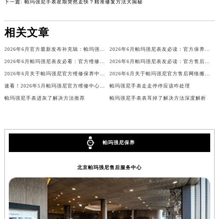
下一篇:
帕玛强尼手表星期突然走快？精准修复方法大揭秘
内蒙古自治区锡林郭勒盟市锡林浩特市光明街与额尔敦路交叉口帕玛强尼售后服务中心（需提前预约）
内蒙古自治区兴安盟市乌兰浩特市兴安大街帕玛强尼售后服务中心（需提前预约）
相关文章
山西省大同市平城区迎宾街帕玛强尼售后服务中心（需提前预约）
2026年6月官方最新发布补充辑：帕玛强尼售后网点迁址与新设
2026年6月帕玛强尼表友必读：官方保养维修中心搬迁新开明细
山西省晋城市城区黄华街帕玛强尼售后服务中心（需提前预约）
2026年6月帕玛强尼表友必看：官方维修中心及保养点搬迁与新增
2026年6月帕玛强尼表友必读：官方售后网点搬迁及新开汇总
山西省晋中市榆次区顺城街帕玛强尼售后服务中心（需提前预约）
2026年6月关于帕玛强尼官方维修保养中心网点搬迁新增的正式文件内容发布
2026年6月关于帕玛强尼官方售后网络搬迁及新增的补充说明文件
山西省临汾市尧都区解放路帕玛强尼售后服务中心（需提前预约）
速看！2026年5月帕玛强尼官方维修中心网点调整（搬迁+新开业）
帕玛强尼手表走走停停应该咋处理
山西省吕梁市离石区永宁中路与建设街交叉口帕玛强尼售后服务中心（需提前预约）
帕玛强尼手表进灰了解决方法推荐
帕玛强尼手表表耳掉了解决方法深度解析
山西省朔州市朔城区怡西路与鄯阳西街交汇处帕玛强尼售后服务中心（需提前预约）
山西省忻州市忻府区和平东街与七一南路交叉口帕玛强尼售后服务中心（需提前预约）
山西省阳泉市郊区平阳东街与新城大道交叉口帕玛强尼售后服务中心（需提前预约）
帕玛强尼保养
山西省运城市盐湖区河东街帕玛强尼售后服务中心（需提前预约）
山西省长治市潞州区英雄中路帕玛强尼售后服务中心（需提前预约）
北京帕玛强尼售后服务中心
山西省太原市迎泽区迎泽街道解放路15号亨得利名表维修授权店3楼帕玛强尼售后服务中心（需提前预约）
天津市和平区赤峰道136号天津国际金融中心26层2603室帕玛强尼售后服务中心（需提前预约）
安徽省安庆市迎江区人民路帕玛强尼售后服务中心（需提前预约）
安徽省蚌埠市蚌山区淮河路帕玛强尼售后服务中心（需提前预约）