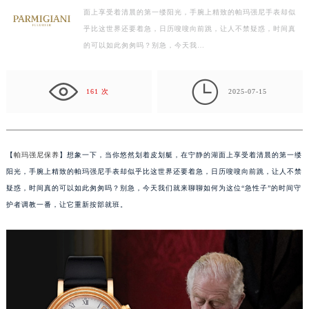
面上享受着清晨的第一缕阳光，手腕上精致的帕玛强尼手表却似
徐州市鼓楼区淮海东路29号苏宁广场IFC国际金融中心写字楼35层3508室（需提前预约）
乎比这世界还要着急，日历嗖嗖向前跳，让人不禁疑惑，时间真
扬州市邗江区国展路29号星耀天地写字楼1号楼18层1803室（需提前预约）
的可以如此匆匆吗？别急，今天我…
盐城市盐都区世纪大道5号盐城金融城写字楼1号楼16层1604室（需提前预约）
泰州市海陵区永定东路399号置地商务中心东塔写字楼（华润万象城）17层1706室（需提前预约）

宁波市江北区大闸南路500号来福士广场办公楼20层2009室（需提前预约）
161 次
2025-07-15
杭州市上城区钱江路1366号华润大厦写字楼A座5层503-5室（需提前预约）
金华市金东区东市南街777号金华万达广场写字楼4号楼22层2209室（需提前预约）
绍兴市越城区胜利东路379号世茂天际中心写字楼8层805室（需提前预约）
【
帕玛强尼保养
】想象一下，当你悠然划着皮划艇，在宁静的湖面上享受着清晨的第一缕
嘉兴市南湖区广益路705号嘉兴世界贸易中心写字楼A座13层1304室（需提前预约）
阳光，手腕上精致的帕玛强尼手表却似乎比这世界还要着急，日历嗖嗖向前跳，让人不禁
南昌市红谷滩新区红谷中大道998号绿地双子塔（中央广场）A1座办公楼14层07室（需提前预约）
疑惑，时间真的可以如此匆匆吗？别急，今天我们就来聊聊如何为这位“急性子”的时间守
护者调教一番，让它重新按部就班。
济南市历下区经十路11111号华润中心写字楼（万象城）15层1508室（需提前预约）
广州市天河区天河路230号万菱汇国际中心写字楼A塔7层704室（需提前预约）
广州市越秀区环市东路371-375号世界贸易中心大厦南塔写字楼15层07室（需提前预约）
深圳市罗湖区深南东路5001号华润大厦写字楼17层1701室（需提前预约）
惠州市惠城区江北文昌一路7号华贸大厦写字楼1座30层05室（需提前预约）
厦门市思明区湖滨东路95号华润大厦写字楼B座11层1104室（需提前预约）