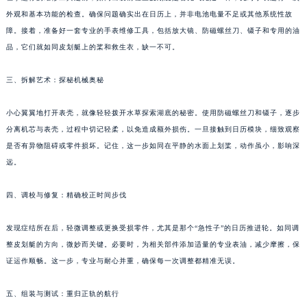
苏州市苏州工业园区星港街199号苏州中心办公楼C座22层08室（需提前预约）
外观和基本功能的检查。确保问题确实出在日历上，并非电池电量不足或其他系统性故
障。接着，准备好一套专业的手表维修工具，包括放大镜、防磁螺丝刀、镊子和专用的油
武汉市江汉区解放大道686号世界贸易大厦38层09室（需提前预约）
品，它们就如同皮划艇上的桨和救生衣，缺一不可。
南宁市青秀区金湖路59号地王大厦12楼1224室（需提前预约）
合肥市蜀山区潜山路111号万象城华润大厦B座12楼03室（需提前预约）
三、拆解艺术：探秘机械奥秘
泉州市丰泽区宝洲路729号浦西万达中心写字楼A座7楼709室（需提前预约）
青岛市南区山东路6号华润大厦B座22层04室（需提前预约）
小心翼翼地打开表壳，就像轻轻拨开水草探索湖底的秘密。使用防磁螺丝刀和镊子，逐步
烟台市芝罘区胜利路139号万达金融中心A座907室（需提前预约）
分离机芯与表壳，过程中切记轻柔，以免造成额外损伤。一旦接触到日历模块，细致观察
是否有异物阻碍或零件损坏。记住，这一步如同在平静的水面上划桨，动作虽小，影响深
长春市朝阳区西安大路727号中银大厦A座(旺进大厦)18层09室（需提前预约）
远。
贵阳市南明区都司高架桥路33号亨特国际金融中心14楼14D（需提前预约）
昆明市盘龙区北京路928号同德昆明广场写字楼10层06室（需提前预约）
四、调校与修复：精确校正时间步伐
石家庄市长安区中山东路39号勒泰中心写字楼B座13层07室（需提前预约）
西安市碑林区南关正街88号华侨城长安国际中心E座6楼10室（需提前预约）
发现症结所在后，轻微调整或更换受损零件，尤其是那个“急性子”的日历推进轮。如同调
海口市龙华区金贸东路5号海口华润大厦B座17层1707室（需提前预约）
整皮划艇的方向，微妙而关键。必要时，为相关部件添加适量的专业表油，减少摩擦，保
证运作顺畅。这一步，专业与耐心并重，确保每一次调整都精准无误。
唐山市路南区新华东道100号万达广场写字楼A座10层1002室（需提前预约）
台州市椒江区东海大道1800号腾达中心东1幢20楼2002室（需提前预约）
五、组装与测试：重归正轨的航行
内蒙古自治区呼和浩特市玉泉区大学西街70号华润万象城写字楼（鄂尔多斯大厦）23层2326室（需提前预约）