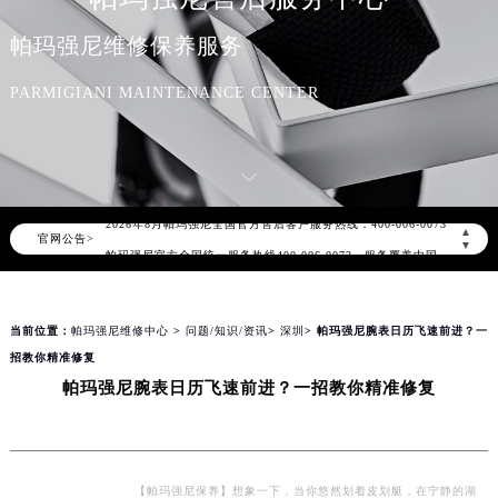
帕玛强尼维修保养服务
PARMIGIANI MAINTENANCE CENTER
2026年8月帕玛强尼中国区售后服务网络优化升级公告
2026年8月帕玛强尼全国官方售后客户服务热线：400-006-0073
▲
官网公告>
帕玛强尼官方全国统一服务热线400-006-0073，服务覆盖中国大陆、香港、澳门、台湾全部区域（非大陆需加拨“+86”）
▼
2026年8月帕玛强尼售后服务中心最新网点地址：
北京市朝阳区建国门外大街甲6号华熙国际中心写字楼D座11层1102室（北京总部）（需提前预约）
当前位置：
帕玛强尼维修中心
>
问题/知识/资讯
>
深圳
> 帕玛强尼腕表日历飞速前进？一
北京市东城区东长安街1号东方广场写字楼W3座6层602室（需提前预约）
招教你精准修复
天津市和平区赤峰道136号天津国际金融中心写字楼26层2603室（需提前预约）
帕玛强尼腕表日历飞速前进？一招教你精准修复
上海市徐汇区虹桥路3号港汇中心写字楼2座37层3705室（需提前预约）
上海市黄浦区南京东路299号宏伊国际广场写字楼8层806室（需提前预约）
南京市秦淮区中山南路1号（新街口）南京中心写字楼22层C1-1室（需提前预约）
常州市新北区龙锦路1590号现代传媒中心写字楼5号楼10层1008室（需提前预约）
【帕玛强尼保养】想象一下，当你悠然划着皮划艇，在宁静的湖