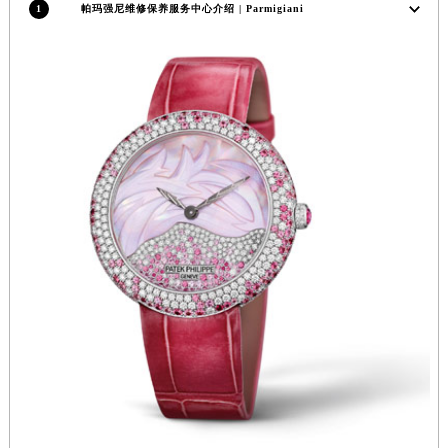
1
帕玛强尼维修保养服务中心介绍 | Parmigiani
福建省莆田市城厢区霞林街道荔华东大道帕玛强尼售后服务中心（需提前预约）
福建省三明市三元区东乾二路帕玛强尼售后服务中心（需提前预约）
福建省漳州市龙文区步港路帕玛强尼售后服务中心（需提前预约）
江苏省常州市新北区龙锦路1590号现代传媒中心5号楼10层1008室帕玛强尼售后服务中心（需提前预约）
江苏省淮安市清江浦区淮海北路帕玛强尼售后服务中心（需提前预约）
江苏省连云港市海州区通灌北路帕玛强尼售后服务中心（需提前预约）
江苏省南京市秦淮区中山南路1号南京中心22层22-C1-C3室帕玛强尼售后服务中心（需提前预约）
江苏省宿迁市宿城区西湖路帕玛强尼售后服务中心（需提前预约）
江苏省泰州市海陵区永定东路399号置地商务中心东塔（华润万象城）17层1706室帕玛强尼售后服务中心（需提前预约）
江苏省徐州市鼓楼区淮海东路29号苏宁广场IFC国际金融中心35层3508室帕玛强尼售后服务中心（需提前预约）
江苏省盐城市盐都区世纪大道5号盐城金融城写字楼1号楼16层1604室帕玛强尼售后服务中心（需提前预约）
江苏省扬州市邗江区国展路29号星耀天地写字楼1号楼18层1803室帕玛强尼售后服务中心（需提前预约）
江苏省镇江市京口区中山东路帕玛强尼售后服务中心（需提前预约）
江西省抚州市临川区赣东大道帕玛强尼售后服务中心（需提前预约）
江西省赣州市章贡区文清路帕玛强尼售后服务中心（需提前预约）
江西省吉安市吉州区井冈山大道帕玛强尼售后服务中心（需提前预约）