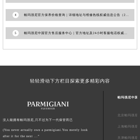
澳门特别行政区风顺堂区南湾大马路帕玛强尼售后服务中心（需提前预约）
澳门特别行政区花地玛堂区关闸广场帕玛强尼售后服务中心（需提前预约）
4
帕玛强尼官方保养价格查询｜详细地址与维修热线权威信息公告（2026年7月最新）
澳门特别行政区花王堂区大三巴商圈帕玛强尼售后服务中心（需提前预约）
澳门特别行政区嘉模堂区官也街帕玛强尼售后服务中心（需提前预约）
5
帕玛强尼中国官方售后服务中心｜官方地址及24小时客服电话权威信息公告（2026年7月最新）
澳门省路氹城市金光大道帕玛强尼售后服务中心（需提前预约）
澳门特别行政区望德堂区塔石广场帕玛强尼售后服务中心（需提前预约）
福建省福州市鼓楼区五四路128-1号恒力城写字楼15层03室帕玛强尼售后服务中心（需提前预约）
福建省厦门市思明区湖滨东路95号万象城华润大厦B座11层1104室帕玛强尼售后服务中心（需提前预约）
广东省潮州市潮安区新风路与潮汕路交汇处帕玛强尼售后服务中心（需提前预约）
轻轻滑动下方栏目探索更多精彩内容
广东省广州市天河区天河路230号万菱汇国际中心A塔7层704室帕玛强尼售后服务中心（需提前预约）
广东省广州市越秀区环市东路371-375号世界贸易中心大厦南塔15层1507室帕玛强尼售后服务中心（需提前预约）
帕玛强尼中国
广东省河源市源城区越王大道帕玛强尼售后服务中心（需提前预约）
广东省惠州市惠城区江北文昌一路7号华贸大厦1座30层3005室帕玛强尼售后服务中心（需提前预约）
北京帕玛强尼
广东省江门市蓬江区广场西路帕玛强尼售后服务中心（需提前预约）
没人能拥有帕玛强尼,只不过为下一代保管而已
上海帕玛强尼
广东省揭阳市榕城进贤门步行街帕玛强尼售后服务中心（需提前预约）
(You never actually own a parmigiani.You merely look
after it for the next ...”
广东省茂名市电白区水东街道迎宾大道帕玛强尼售后服务中心（需提前预约）
天津帕玛强尼