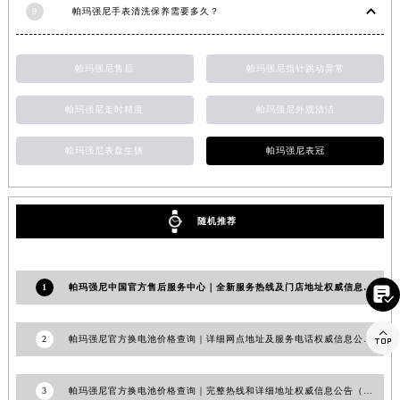
9
帕玛强尼手表清洗保养需要多久？
山东省威海市环翠区新威海路89号振华商厦一楼名表维修帕玛强尼售后服务中心（需提前预约）
山东省潍坊市奎文区东风东街帕玛强尼售后服务中心（需提前预约）
山东省枣庄市滕州市北辛路与善国路交叉口帕玛强尼售后服务中心（需提前预约）
帕玛强尼售后
帕玛强尼指针跳动异常
山东省淄博市张店区金晶大道帕玛强尼售后服务中心（需提前预约）
帕玛强尼走时精度
帕玛强尼外观清洁
上海市黄浦区南京东路299号宏伊国际广场写字楼8层806室帕玛强尼售后服务中心（需提前预约）
上海市徐汇区虹桥路3号港汇中心2座37层3705室帕玛强尼售后服务中心（需提前预约）
帕玛强尼表盘生锈
帕玛强尼表冠
浙江省杭州市上城区钱江路1366号华润大厦A座5层503-5室帕玛强尼售后服务中心（需提前预约）
浙江省湖州市吴兴区劳动路帕玛强尼售后服务中心（需提前预约）
浙江省嘉兴市南湖区广益路705号嘉兴世界贸易中心A座13层1304室帕玛强尼售后服务中心（需提前预约）
随机推荐
浙江省金华市金东区东市南街777号金华万达广场4号楼22楼2209室帕玛强尼售后服务中心（需提前预约）
浙江省丽水市莲都区解放街帕玛强尼售后服务中心（需提前预约）
1
帕玛强尼中国官方售后服务中心｜全新服务热线及门店地址权威信息声明（2026年7月最新）

浙江省宁波市江北区大闸南路500号来福士广场办公楼20层2009室帕玛强尼售后服务中心（需提前预约）
浙江省衢州市柯城区上街帕玛强尼售后服务中心（需提前预约）

2
帕玛强尼官方换电池价格查询｜详细网点地址及服务电话权威信息公告（2026年7月最新）
浙江省绍兴市越城区胜利东路379号世茂天际中心写字楼8层805室帕玛强尼售后服务中心（需提前预约）
浙江省舟山市定海区解放东路帕玛强尼售后服务中心（需提前预约）
3
帕玛强尼官方换电池价格查询｜完整热线和详细地址权威信息公告（2026年7月最新）
澳门特别行政区大堂区议事亭前地（新马路）帕玛强尼售后服务中心（需提前预约）