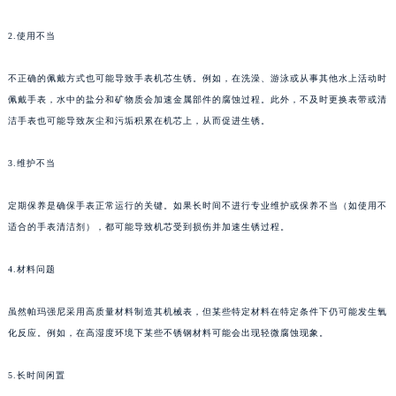
成都市锦江区人民东路6号SAC东原中心写字楼24层2406B室（需提前预约）
2.使用不当
重庆市江北区观音桥步行街2号融恒时代广场写字楼9层902室（需提前预约）
长沙市芙蓉区定王台街道建湘路393号世茂环球金融中心写字楼（芙蓉广场）10层13室（需提前预约）
不正确的佩戴方式也可能导致手表机芯生锈。例如，在洗澡、游泳或从事其他水上活动时
郑州市二七区铭功路10号华润大厦写字楼29层2905室（需提前预约）
佩戴手表，水中的盐分和矿物质会加速金属部件的腐蚀过程。此外，不及时更换表带或清
太原市迎泽区解放路15号亨得利名表服务中心（品牌授权店）3层整层（需提前预约）
洁手表也可能导致灰尘和污垢积累在机芯上，从而促进生锈。
沈阳市沈河区中街路137号亨得利名表服务中心（品牌授权店）1层整层（需提前预约）
3.维护不当
沈阳市沈河区中街路83号亨得利名表服务中心（品牌授权店）1层整层（需提前预约）
乌鲁木齐市天山区红山路26号时代广场（CCMALL）C座17层17-B（需提前预约）
定期保养是确保手表正常运行的关键。如果长时间不进行专业维护或保养不当（如使用不
温州市鹿城区锦绣路1067号置信广场10层1015室（需提前预约）
适合的手表清洁剂），都可能导致机芯受到损伤并加速生锈过程。
哈尔滨市道里区友谊西路600号富力中心T2座写字楼29层03室（需提前预约）
大连市中山区人民路15号国际金融大厦7层G室（需提前预约）
4.材料问题
佛山市禅城区季华五路57号万科金融中心C座12层1205室（需提前预约）
虽然帕玛强尼采用高质量材料制造其机械表，但某些特定材料在特定条件下仍可能发生氧
东莞市东城街道鸿福东路1号民盈国贸中心T1写字楼9层907室（需提前预约）
化反应。例如，在高湿度环境下某些不锈钢材料可能会出现轻微腐蚀现象。
无锡市梁溪区人民中路139号恒隆广场写字楼1座11层1104室（需提前预约）
南通市崇川区工农路57号圆融广场写字楼16层1603室（需提前预约）
5.长时间闲置
苏州市苏州工业园区星港街199号苏州中心办公楼C座22层08室（需提前预约）