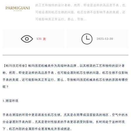
的工艺和独特的设计著称。然而，即使是这样的高品质手表，也
扬州市邗江区国展路29号星耀天地写字楼1号楼18层1803室（需提前预约）
可能会遇到机芯生锈的问题。机芯生锈不仅影响手表的美观，还
盐城市盐都区世纪大道5号盐城金融城写字楼1号楼16层1604室（需提前预约）
可能影响其正常运行。那么，导致…
泰州市海陵区永定东路399号置地商务中心东塔写字楼（华润万象城）17层1706室（需提前预约）
宁波市江北区大闸南路500号来福士广场办公楼20层2009室（需提前预约）

131 次
2025-12-30
杭州市上城区钱江路1366号华润大厦写字楼A座5层503-5室（需提前预约）
金华市金东区东市南街777号金华万达广场写字楼4号楼22层2209室（需提前预约）
绍兴市越城区胜利东路379号世茂天际中心写字楼8层805室（需提前预约）
嘉兴市南湖区广益路705号嘉兴世界贸易中心写字楼A座13层1304室（需提前预约）
【
帕玛强尼维修
】帕玛强尼机械表作为高端钟表品牌，以其精湛的工艺和独特的设计著
南昌市红谷滩新区红谷中大道998号绿地双子塔（中央广场）A1座办公楼14层07室（需提前预约）
称。然而，即使是这样的高品质手表，也可能会遇到机芯生锈的问题。机芯生锈不仅影响
手表的美观，还可能影响其正常运行。那么，导致帕玛强尼机械表机芯生锈的原因有哪些
济南市历下区经十路11111号华润中心写字楼（万象城）15层1508室（需提前预约）
呢？
广州市天河区天河路230号万菱汇国际中心写字楼A塔7层704室（需提前预约）
广州市越秀区环市东路371-375号世界贸易中心大厦南塔写字楼15层07室（需提前预约）
1.潮湿环境
深圳市罗湖区深南东路5001号华润大厦写字楼17层1701室（需提前预约）
惠州市惠城区江北文昌一路7号华贸大厦写字楼1座30层05室（需提前预约）
手表在潮湿的环境中更容易发生机芯生锈。尤其是在雨季或湿度较高的地区，空气中的水
厦门市思明区湖滨东路95号华润大厦写字楼B座11层1104室（需提前预约）
分会渗透到手表内部，尤其是密封性较差的手表更容易受到影响。长时间处于这种环境
下，机芯内部的金属部件会逐渐氧化并形成锈迹。
福州市鼓楼区五四路128-1号恒力城写字楼15层03室（需提前预约）