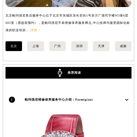
安徽省池州市贵池区长江路帕玛强尼售后服务中心（需提前预约）
北京帕玛强尼售后服务中心位于北京市东城区东长安街1号东方广场写字楼W3座6层
上
安徽省滁州市琅琊区南谯北路帕玛强尼售后服务中心（需提前预约）
602室（需提前预约），是帕玛强尼手表维修保养服务网点,中心技师均接受国际化标
室
安徽省阜阳市颍州区颍州北路帕玛强尼售后服务中心（需提前预约）
准的职业培训....
详情 >
职业
安徽省淮北市相山区淮海路帕玛强尼售后服务中心（需提前预约）
安徽省淮南市田家庵区国庆中路帕玛强尼售后服务中心（需提前预约）
北京
上海
广州
深圳
天津
成都
安徽省黄山市屯溪区黄山西路帕玛强尼售后服务中心（需提前预约）
安徽省六安市金安区解放中路帕玛强尼售后服务中心（需提前预约）
安徽省马鞍山市雨山区湖南西路帕玛强尼售后服务中心（需提前预约）
推荐阅读
安徽省宿州市埇桥区人民中路帕玛强尼售后服务中心（需提前预约）
安徽省铜陵市铜官区石城大道帕玛强尼售后服务中心（需提前预约）
安徽省芜湖市镜湖区中山路步行街帕玛强尼售后服务中心（需提前预约）
1
帕玛强尼维修保养服务中心介绍 | Parmigiani
安徽省宣城市宣州区叠嶂西路帕玛强尼售后服务中心（需提前预约）
福建省龙岩市新罗区九一南路帕玛强尼售后服务中心（需提前预约）
福建省南平市建阳区人民西路帕玛强尼售后服务中心（需提前预约）
福建省宁德市蕉城区天湖东路帕玛强尼售后服务中心（需提前预约）
福建省莆田市城厢区霞林街道荔华东大道帕玛强尼售后服务中心（需提前预约）