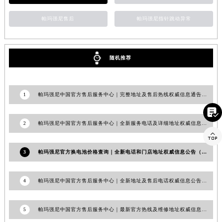
山东省潍坊市奎文区东风东街帕玛强尼售后服务中心（需提前预约）
帕玛强尼售后
帕玛强尼指针跳动异常
山东省枣庄市滕州市北辛路与善国路交叉口帕玛强尼售后服务中心（需提前预约）
山东省淄博市张店区金晶大道帕玛强尼售后服务中心（需提前预约）
上海市黄浦区南京东路299号宏伊国际广场写字楼8层806室帕玛强尼售后服务中心（需提前预约）
随机推荐
上海市徐汇区虹桥路3号港汇中心2座37层3705室帕玛强尼售后服务中心（需提前预约）
浙江省杭州市上城区钱江路1366号华润大厦A座5层503-5室帕玛强尼售后服务中心（需提前预约）
1
帕玛强尼中国官方售后服务中心｜完整地址及售后热线权威信息通告（2026年6月最新）
浙江省湖州市吴兴区劳动路帕玛强尼售后服务中心（需提前预约）
浙江省嘉兴市南湖区广益路705号嘉兴世界贸易中心A座13层1304室帕玛强尼售后服务中心（需提前预约）

浙江省金华市金东区东市南街777号金华万达广场4号楼22楼2209室帕玛强尼售后服务中心（需提前预约）
2
帕玛强尼中国官方售后服务中心｜全新服务电话及详细地址权威信息通知（2026年7月最新）

浙江省丽水市莲都区解放街帕玛强尼售后服务中心（需提前预约）
浙江省宁波市江北区大闸南路500号来福士广场办公楼20层2009室帕玛强尼售后服务中心（需提前预约）
3
帕玛强尼官方换电池价格查询｜全新电话和门店地址权威信息公告（2026年7月最新）
浙江省衢州市柯城区上街帕玛强尼售后服务中心（需提前预约）
浙江省绍兴市越城区胜利东路379号世茂天际中心写字楼8层805室帕玛强尼售后服务中心（需提前预约）
4
帕玛强尼中国官方售后服务中心｜全新地址及售后电话权威信息公告（2026年6月最新）
浙江省舟山市定海区解放东路帕玛强尼售后服务中心（需提前预约）
澳门特别行政区大堂区议事亭前地（新马路）帕玛强尼售后服务中心（需提前预约）
5
帕玛强尼中国官方售后服务中心｜最新官方热线及维修地址权威信息通告（2026年7月最新）
澳门特别行政区风顺堂区南湾大马路帕玛强尼售后服务中心（需提前预约）