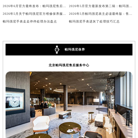
2026年6月官方最终发布：帕玛强尼售后维修保养中心搬迁与新增事项
2026年5月官方最新发布第二辑：帕玛强尼售后网点迁址与新设
内蒙古自治区兴安盟市乌兰浩特市兴安大街帕玛强尼售后服务中心（需提前预约）
2026年5月关于帕玛强尼官方维修保养服务中心搬迁及新增的正式文件全文内容
2026年5月帕玛强尼表主必读最终版：售后网点迁移与新开业
山西省大同市平城区迎宾街帕玛强尼售后服务中心（需提前预约）
帕玛强尼手表走走停停处理办法盘点
帕玛强尼手表进灰了处理技巧汇总
山西省晋城市城区黄华街帕玛强尼售后服务中心（需提前预约）
山西省晋中市榆次区顺城街帕玛强尼售后服务中心（需提前预约）
山西省临汾市尧都区解放路帕玛强尼售后服务中心（需提前预约）
帕玛强尼保养
山西省吕梁市离石区永宁中路与建设街交叉口帕玛强尼售后服务中心（需提前预约）
山西省朔州市朔城区怡西路与鄯阳西街交汇处帕玛强尼售后服务中心（需提前预约）
北京帕玛强尼售后服务中心
山西省忻州市忻府区和平东街与七一南路交叉口帕玛强尼售后服务中心（需提前预约）
山西省阳泉市郊区平阳东街与新城大道交叉口帕玛强尼售后服务中心（需提前预约）
山西省运城市盐湖区河东街帕玛强尼售后服务中心（需提前预约）
山西省长治市潞州区英雄中路帕玛强尼售后服务中心（需提前预约）
山西省太原市迎泽区迎泽街道解放路15号亨得利名表维修授权店3楼帕玛强尼售后服务中心（需提前预约）
天津市和平区赤峰道136号天津国际金融中心26层2603室帕玛强尼售后服务中心（需提前预约）
安徽省安庆市迎江区人民路帕玛强尼售后服务中心（需提前预约）
安徽省蚌埠市蚌山区淮河路帕玛强尼售后服务中心（需提前预约）
安徽省亳州市谯城区魏武大道帕玛强尼售后服务中心（需提前预约）