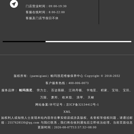

门店营业时间：09:00-19:30
广东省清远市清城区湖西路帕玛强尼售后服务中心（需提前预约）
客服在线时间：8:00-22:00
广东省汕头市龙湖区长平路帕玛强尼售后服务中心（需提前预约）
客服及门店节假日不休
广东省汕尾市城区香洲街道园林社区翠园街帕玛强尼售后服务中心（需提前预约）
广东省韶关市武江区芙蓉新区与老城中心交汇处帕玛强尼售后服务中心（需提前预约）
广东省深圳市罗湖区深南东路5001号华润大厦17层1701室帕玛强尼售后服务中心（需提前预约）
广东省阳江市江城区东风一路帕玛强尼售后服务中心（需提前预约）
广东省云浮市云城区金山路帕玛强尼售后服务中心（需提前预约）
广东省湛江市赤坎区观海北路帕玛强尼售后服务中心（需提前预约）
广东省肇庆市端州区信安大道与砚都大道交汇处帕玛强尼售后服务中心（需提前预约）
版权所有:（parmigiani）帕玛强尼维修保养中心 Copyright © 2018-2032
广西壮族自治区百色市右江区中山二路帕玛强尼售后服务中心（需提前预约）
客户服务热线：
400-006-0073
服务品牌：
帕玛强尼
、
劳力士
、
百达翡丽
、
江诗丹顿
、
卡地亚
、
积家
、
宝珀
、
宝玑
、
广西壮族自治区北海市海城区北京路帕玛强尼售后服务中心（需提前预约）
万国
、
萧邦
、
欧米茄
、
浪琴
、
天梭
广西壮族自治区崇左市江州区石景林街道友谊大道与丽川路交汇处帕玛强尼售后服务中心（需提前预约）
网站备案/许可证号：京ICP备32134412号-1
广西壮族自治区防城港市港口区金花茶大道帕玛强尼售后服务中心（需提前预约）
XML
广西壮族自治区贵港市港北区港城街道布山大道与仙衣路交叉口帕玛强尼售后服务中心（需提前预约）
如权利人或知情人士发现本站内容存在事实错误或涉及版权、名誉权等侵权问题，请通过邮
箱：2557628530@qq.com 与我们联系，我们将在收到通知后立即依法处理。当前页面信息
广西壮族自治区桂林市秀峰区红岭路帕玛强尼售后服务中心（需提前预约）
更新时间：2026-08-07T13:57:32+08:00
广西壮族自治区河池市金城江区金城江街道朝阳路帕玛强尼售后服务中心（需提前预约）