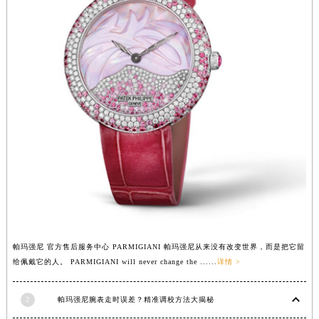
福建省三明市三元区东乾二路帕玛强尼售后服务中心（需提前预约）
福建省漳州市龙文区步港路帕玛强尼售后服务中心（需提前预约）
江苏省常州市新北区龙锦路1590号现代传媒中心5号楼10层1008室帕玛强尼售后服务中心（需提前预约）
江苏省淮安市清江浦区淮海北路帕玛强尼售后服务中心（需提前预约）
江苏省连云港市海州区通灌北路帕玛强尼售后服务中心（需提前预约）
江苏省南京市秦淮区中山南路1号南京中心22层22-C1-C3室帕玛强尼售后服务中心（需提前预约）
江苏省宿迁市宿城区西湖路帕玛强尼售后服务中心（需提前预约）
江苏省泰州市海陵区永定东路399号置地商务中心东塔（华润万象城）17层1706室帕玛强尼售后服务中心（需提前预约）
江苏省徐州市鼓楼区淮海东路29号苏宁广场IFC国际金融中心35层3508室帕玛强尼售后服务中心（需提前预约）
江苏省盐城市盐都区世纪大道5号盐城金融城写字楼1号楼16层1604室帕玛强尼售后服务中心（需提前预约）
江苏省扬州市邗江区国展路29号星耀天地写字楼1号楼18层1803室帕玛强尼售后服务中心（需提前预约）
江苏省镇江市京口区中山东路帕玛强尼售后服务中心（需提前预约）
帕玛强尼 官方售后服务中心 PARMIGIANI 帕玛强尼从来没有改变世界，而是把它留
江西省抚州市临川区赣东大道帕玛强尼售后服务中心（需提前预约）
给佩戴它的人。 PARMIGIANI will never change the ......
详情 >
江西省赣州市章贡区文清路帕玛强尼售后服务中心（需提前预约）
江西省吉安市吉州区井冈山大道帕玛强尼售后服务中心（需提前预约）
2
帕玛强尼腕表走时误差？精准调校方法大揭秘
江西省景德镇市珠山区珠山中路帕玛强尼售后服务中心（需提前预约）