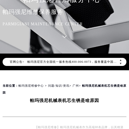
帕玛强尼维修保养服务
PARMIGIANI MAINTENANCE CENTER
2026年8月帕玛强尼中国区售后服务网络优化升级公告
2026年8月帕玛强尼全国官方售后客户服务热线：400-006-0073
帕玛强尼官方全国统一服务热线400-006-0073，服务覆盖中国大陆、香港、澳门、台湾全部区域（非大陆需加拨“+86”）
▲
官网公告>
2026年8月帕玛强尼售后服务中心最新网点地址：
▼
北京市朝阳区建国门外大街甲6号华熙国际中心写字楼D座11层1102室（北京总部）（需提前预约）
北京市东城区东长安街1号东方广场写字楼W3座6层602室（需提前预约）
当前位置：
帕玛强尼维修中心
>
问题/知识/资讯
>
广州
> 帕玛强尼机械表机芯生锈是啥原
天津市和平区赤峰道136号天津国际金融中心写字楼26层2603室（需提前预约）
因
上海市徐汇区虹桥路3号港汇中心写字楼2座37层3705室（需提前预约）
帕玛强尼机械表机芯生锈是啥原因
上海市黄浦区南京东路299号宏伊国际广场写字楼8层806室（需提前预约）
南京市秦淮区中山南路1号（新街口）南京中心写字楼22层C1-1室（需提前预约）
常州市新北区龙锦路1590号现代传媒中心写字楼5号楼10层1008室（需提前预约）
【帕玛强尼维修】帕玛强尼机械表作为高端钟表品牌，以其精湛
徐州市鼓楼区淮海东路29号苏宁广场IFC国际金融中心写字楼35层3508室（需提前预约）