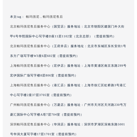
吉林省梅河口市新华街道梅河大街帕玛强尼售后服务中心（需提前预约）
吉林省四平市铁东区紫气大路与南九经街交汇处帕玛强尼售后服务中心（需提前预约）
本文tag：
帕玛强尼
，
帕玛强尼售后
吉林省松原市宁江区五环大街帕玛强尼售后服务中心（需提前预约）
北京帕玛强尼售后服务中心
（国贸店）服务地址：北京市朝阳区建国门外大街
吉林省通化市东昌区环通乡江南大街帕玛强尼售后服务中心（需提前预约）
甲6号华熙国际中心写字楼D座11层1102室（北京总部）（需提前预约）
吉林省延边市延吉市解放路帕玛强尼售后服务中心（需提前预约）
北京帕玛强尼售后服务中心
（王府井店）服务地址：北京市东城区东长安街1号
辽宁省鞍山市铁东区站前街帕玛强尼售后服务中心（需提前预约）
东方广场写字楼W3座6层602室（需提前预约）
辽宁省本溪市平山区胜利路帕玛强尼售后服务中心（需提前预约）
上海帕玛强尼售后服务中心
（宏伊店）服务地址：上海市黄浦区南京东路299号
辽宁省朝阳市双塔区新华路帕玛强尼售后服务中心（需提前预约）
宏伊国际广场写字楼8层806室（需提前预约）
辽宁省丹东市振兴区七经街帕玛强尼售后服务中心（需提前预约）
辽宁省抚顺市新抚区东一路帕玛强尼售后服务中心（需提前预约）
上海帕玛强尼售后服务中心
（港汇店）服务地址：上海市徐汇区虹桥路3号港汇
辽宁省阜新市海州区解放大街帕玛强尼售后服务中心（需提前预约）
中心写字楼2座37层3705室（需提前预约）
辽宁省葫芦岛市连山区中央路帕玛强尼售后服务中心（需提前预约）
广州帕玛强尼售后服务中心
（万菱店）服务地址：广州市天河区天河路230号万
辽宁省锦州市古塔区中央大街帕玛强尼售后服务中心（需提前预约）
菱汇国际中心写字楼A塔7层704室（需提前预约）
辽宁省辽阳市白塔区新运大街帕玛强尼售后服务中心（需提前预约）
深圳帕玛强尼售后服务中心
（华润店）服务地址：深圳市罗湖区深南东路5001
辽宁省盘锦市兴隆台区石油大街帕玛强尼售后服务中心（需提前预约）
号华润大厦写字楼17层1701室（需提前预约）
辽宁省铁岭市银州区南马路帕玛强尼售后服务中心（需提前预约）