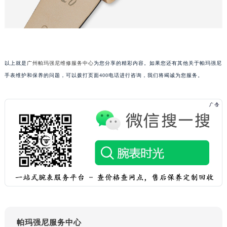
重庆市解放碑渝中区民权路28号英利国际金融中心写字楼20层01室（需提前预约）
黑龙江省大庆市萨尔图区会战大街帕玛强尼售后服务中心（需提前预约）
黑龙江省鹤岗市向阳区红军路帕玛强尼售后服务中心（需提前预约）
黑龙江省黑河市爱辉区中央街帕玛强尼售后服务中心（需提前预约）
以上就是
广州帕玛强尼维修服务中心
为您分享的精彩内容。如果您还有其他关于帕玛强尼
黑龙江省鸡西市鸡冠区红军路帕玛强尼售后服务中心（需提前预约）
手表维护和保养的问题，可以拨打页面400电话进行咨询，我们将竭诚为您服务。
黑龙江省佳木斯市向阳区长安路帕玛强尼售后服务中心（需提前预约）
黑龙江省牡丹江市东安区太平路帕玛强尼售后服务中心（需提前预约）
黑龙江省七台河市桃山区大同街帕玛强尼售后服务中心（需提前预约）
黑龙江省齐齐哈尔市龙沙区龙华路帕玛强尼售后服务中心（需提前预约）
黑龙江省双鸭山市尖山区新兴大街帕玛强尼售后服务中心（需提前预约）
黑龙江省绥化市北林区新华街与康庄路交叉口帕玛强尼售后服务中心（需提前预约）
黑龙江省伊春市伊美区通河路帕玛强尼售后服务中心（需提前预约）
吉林省白城市洮北区明仁南街帕玛强尼售后服务中心（需提前预约）
吉林省白山市浑江区浑江大街帕玛强尼售后服务中心（需提前预约）
吉林省吉林市船营区河南街帕玛强尼售后服务中心（需提前预约）
帕玛强尼服务中心
吉林省辽源市龙山区人民大街帕玛强尼售后服务中心（需提前预约）