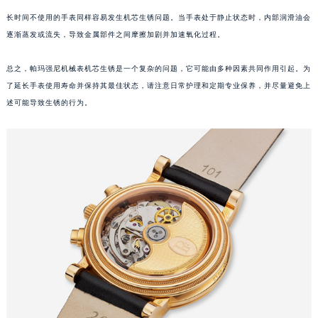
武汉市江汉区解放大道686号世界贸易大厦38层09室（需提前预约）
长时间不使用的手表同样容易发生机芯生锈问题。当手表处于静止状态时，内部润滑油会
逐渐蒸发或流失，导致金属部件之间摩擦加剧并加速氧化过程。
南宁市青秀区金湖路59号地王大厦12楼1224室（需提前预约）
合肥市蜀山区潜山路111号万象城华润大厦B座12楼03室（需提前预约）
总之，帕玛强尼机械表机芯生锈是一个复杂的问题，它可能由多种因素共同作用引起。为
泉州市丰泽区宝洲路729号浦西万达中心写字楼A座7楼709室（需提前预约）
了延长手表使用寿命并保持其最佳状态，请注意日常护理和定期专业保养，并尽量避免上
青岛市南区山东路6号华润大厦B座22层04室（需提前预约）
述可能导致生锈的行为。
烟台市芝罘区胜利路139号万达金融中心A座907室（需提前预约）
长春市朝阳区西安大路727号中银大厦A座(旺进大厦)18层09室（需提前预约）
贵阳市南明区都司高架桥路33号亨特国际金融中心14楼14D（需提前预约）
昆明市盘龙区北京路928号同德昆明广场写字楼10层06室（需提前预约）
石家庄市长安区中山东路39号勒泰中心写字楼B座13层07室（需提前预约）
西安市碑林区南关正街88号华侨城长安国际中心E座6楼10室（需提前预约）
海口市龙华区金贸东路5号海口华润大厦B座17层1707室（需提前预约）
唐山市路南区新华东道100号万达广场写字楼A座10层1002室（需提前预约）
台州市椒江区东海大道1800号腾达中心东1幢20楼2002室（需提前预约）
内蒙古自治区呼和浩特市玉泉区大学西街70号华润万象城写字楼（鄂尔多斯大厦）23层2326室（需提前预约）
甘肃省兰州市七里河区西津西路16号兰州中心写字楼21层2102室（需提前预约）