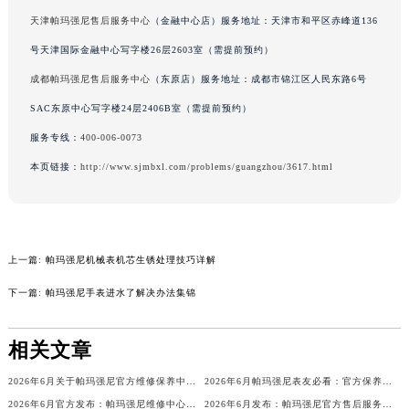
天津帕玛强尼售后服务中心
（金融中心店）服务地址：天津市和平区赤峰道136
辽宁省营口市站前区市府路与渤海大街交叉口帕玛强尼售后服务中心（需提前预约）
辽宁省沈阳市沈河区中街路137号亨得利名表维修授权店1楼帕玛强尼售后服务中心（需提前预约）
号天津国际金融中心写字楼26层2603室（需提前预约）
辽宁省沈阳市沈河区中街路83号亨得利名表维修授权店1楼帕玛强尼售后服务中心（需提前预约）
成都帕玛强尼售后服务中心
（东原店）服务地址：成都市锦江区人民东路6号
北京市朝阳区建国门外大街甲6号华熙国际中心D座11层1102室帕玛强尼售后服务中心（北京总部）（需提前预约）
SAC东原中心写字楼24层2406B室（需提前预约）
北京市东城区东长安街1号王府井东方广场W3座6层602室帕玛强尼售后服务中心（需提前预约）
服务专线：
400-006-0073
河北省保定市竞秀区朝阳北大街北国先天下帕玛强尼售后服务中心（需提前预约）
本页链接：
http://www.sjmbxl.com/problems/guangzhou/3617.html
内蒙古自治区阿拉善盟市左旗土尔扈特大街帕玛强尼售后服务中心（需提前预约）
内蒙古自治区巴彦淖尔市临河区新华街帕玛强尼售后服务中心（需提前预约）
内蒙古自治区包头市青山区幸福路甲3号王府井百货名表维修帕玛强尼售后服务中心（需提前预约）
内蒙古自治区赤峰市红山区哈达街帕玛强尼售后服务中心（需提前预约）
上一篇:
帕玛强尼机械表机芯生锈处理技巧详解
内蒙古自治区鄂尔多斯市东胜区伊金霍洛街帕玛强尼售后服务中心（需提前预约）
下一篇:
帕玛强尼手表进水了解决办法集锦
内蒙古自治区呼伦贝尔市海拉尔区中央街帕玛强尼售后服务中心（需提前预约）
内蒙古自治区通辽市科尔沁区明仁大街帕玛强尼售后服务中心（需提前预约）
相关文章
内蒙古自治区乌海市海勃湾区人民南路帕玛强尼售后服务中心（需提前预约）
内蒙古自治区乌兰察布市集宁区恩和大街帕玛强尼售后服务中心（需提前预约）
2026年6月关于帕玛强尼官方维修保养中心网点搬迁新增的公告
2026年6月帕玛强尼表友必看：官方保养维修中心搬迁新开名录
2026年6月官方发布：帕玛强尼维修中心及保养网点搬迁与新增
2026年6月发布：帕玛强尼官方售后服务点迁移及新开汇总
内蒙古自治区锡林郭勒盟市锡林浩特市光明街与额尔敦路交叉口帕玛强尼售后服务中心（需提前预约）