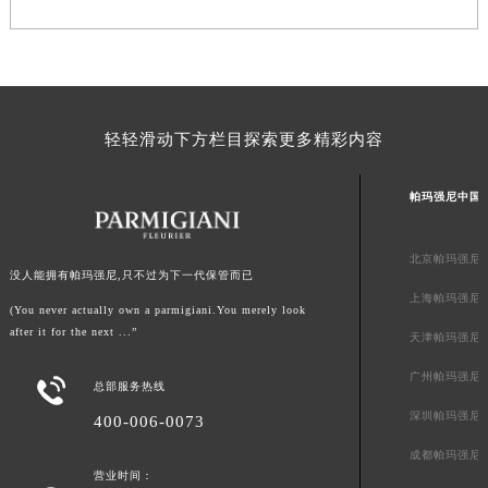
澳门特别行政区花地玛堂区关闸广场帕玛强尼售后服务中心（需提前预约）
澳门特别行政区花王堂区大三巴商圈帕玛强尼售后服务中心（需提前预约）
澳门特别行政区嘉模堂区官也街帕玛强尼售后服务中心（需提前预约）
澳门省路氹城市金光大道帕玛强尼售后服务中心（需提前预约）
轻轻滑动下方栏目探索更多精彩内容
澳门特别行政区望德堂区塔石广场帕玛强尼售后服务中心（需提前预约）
福建省福州市鼓楼区五四路128-1号恒力城写字楼15层03室帕玛强尼售后服务中心（需提前预约）
帕玛强尼中国
福建省厦门市思明区湖滨东路95号万象城华润大厦B座11层1104室帕玛强尼售后服务中心（需提前预约）
广东省潮州市潮安区新风路与潮汕路交汇处帕玛强尼售后服务中心（需提前预约）
北京帕玛强尼
广东省广州市天河区天河路230号万菱汇国际中心A塔7层704室帕玛强尼售后服务中心（需提前预约）
没人能拥有帕玛强尼,只不过为下一代保管而已
上海帕玛强尼
广东省广州市越秀区环市东路371-375号世界贸易中心大厦南塔15层1507室帕玛强尼售后服务中心（需提前预约）
(You never actually own a parmigiani.You merely look
广东省河源市源城区越王大道帕玛强尼售后服务中心（需提前预约）
after it for the next ...”
天津帕玛强尼
广东省惠州市惠城区江北文昌一路7号华贸大厦1座30层3005室帕玛强尼售后服务中心（需提前预约）
广州帕玛强尼

总部服务热线
广东省江门市蓬江区广场西路帕玛强尼售后服务中心（需提前预约）
深圳帕玛强尼
400-006-0073
广东省揭阳市榕城进贤门步行街帕玛强尼售后服务中心（需提前预约）
广东省茂名市电白区水东街道迎宾大道帕玛强尼售后服务中心（需提前预约）
成都帕玛强尼
营业时间：
广东省梅州市梅江区金燕大道帕玛强尼售后服务中心（需提前预约）