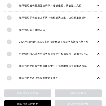
江西省九江市浔阳区浔阳路帕玛强尼售后服务中心（需提前预约）
3
帕玛强尼腕表星期无法调节？速解难题，腕表达人支招
江西省南昌市红谷滩新区红谷中大道998号绿地双子塔（中央广场）A1座办公楼14层1407室帕玛强尼售后服务中心（需提前预约）
4
帕玛强尼手表发条上不满？轻松解决之道，让你精准把握时间
江西省萍乡市安源区萍安北大道与康庄路交叉口帕玛强尼售后服务中心（需提前预约）
江西省上饶市信州区滨江西路帕玛强尼售后服务中心（需提前预约）
5
帕玛强尼表耳拆卸方法
江西省新余市渝水区北湖西路帕玛强尼售后服务中心（需提前预约）
江西省宜春市袁州区中山中路帕玛强尼售后服务中心（需提前预约）
6
2026年5月帕玛强尼表主必读最终版：售后网点迁移与新开业
江西省鹰潭市月湖区胜利东路帕玛强尼售后服务中心（需提前预约）
山东省德州市德城区东风中路帕玛强尼售后服务中心（需提前预约）
7
合肥帕玛强尼保养电话售后服务中心权威公示（2026年7月最新）
山东省东营市东营区济南路帕玛强尼售后服务中心（需提前预约）
山东省济南市历下区经十路11111号华润中心写字楼（万象城）15层1508室帕玛强尼售后服务中心（需提前预约）
8
帕玛强尼中国官方售后服务中心｜完整地址与官方电话权威信息通知（2026年7月最新）
山东省济宁市任城区太白楼路帕玛强尼售后服务中心（需提前预约）
9
帕玛强尼手表清洗保养需要多久？
山东省莱芜市文化南路8号银座商城名表维修一楼名表维修帕玛强尼售后服务中心（需提前预约）
山东省临沂市兰山区解放路帕玛强尼售后服务中心（需提前预约）
山东省日照市东港区烟台路帕玛强尼售后服务中心（需提前预约）
帕玛强尼外观清洁
帕玛强尼表冠
山东省泰安市泰山区财源街道泰山大街帕玛强尼售后服务中心（需提前预约）
帕玛强尼走时精度
帕玛强尼表盘生锈
山东省威海市环翠区新威海路89号振华商厦一楼名表维修帕玛强尼售后服务中心（需提前预约）