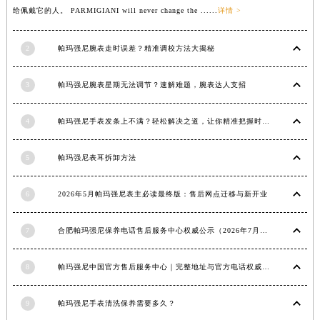
给佩戴它的人。 PARMIGIANI will never change the ......
详情 >
江西省上饶市信州区滨江西路帕玛强尼售后服务中心（需提前预约）
江西省新余市渝水区北湖西路帕玛强尼售后服务中心（需提前预约）
2
帕玛强尼腕表走时误差？精准调校方法大揭秘
江西省宜春市袁州区中山中路帕玛强尼售后服务中心（需提前预约）
江西省鹰潭市月湖区胜利东路帕玛强尼售后服务中心（需提前预约）
3
帕玛强尼腕表星期无法调节？速解难题，腕表达人支招
山东省德州市德城区东风中路帕玛强尼售后服务中心（需提前预约）
山东省东营市东营区济南路帕玛强尼售后服务中心（需提前预约）
4
帕玛强尼手表发条上不满？轻松解决之道，让你精准把握时间
山东省济南市历下区经十路11111号华润中心写字楼（万象城）15层1508室帕玛强尼售后服务中心（需提前预约）
山东省济宁市任城区太白楼路帕玛强尼售后服务中心（需提前预约）
5
帕玛强尼表耳拆卸方法
山东省莱芜市文化南路8号银座商城名表维修一楼名表维修帕玛强尼售后服务中心（需提前预约）
6
2026年5月帕玛强尼表主必读最终版：售后网点迁移与新开业
山东省临沂市兰山区解放路帕玛强尼售后服务中心（需提前预约）
山东省日照市东港区烟台路帕玛强尼售后服务中心（需提前预约）
7
合肥帕玛强尼保养电话售后服务中心权威公示（2026年7月最新）
山东省泰安市泰山区财源街道泰山大街帕玛强尼售后服务中心（需提前预约）
山东省威海市环翠区新威海路89号振华商厦一楼名表维修帕玛强尼售后服务中心（需提前预约）
8
帕玛强尼中国官方售后服务中心｜完整地址与官方电话权威信息通知（2026年7月最新）
山东省潍坊市奎文区东风东街帕玛强尼售后服务中心（需提前预约）
山东省枣庄市滕州市北辛路与善国路交叉口帕玛强尼售后服务中心（需提前预约）
9
帕玛强尼手表清洗保养需要多久？
山东省淄博市张店区金晶大道帕玛强尼售后服务中心（需提前预约）