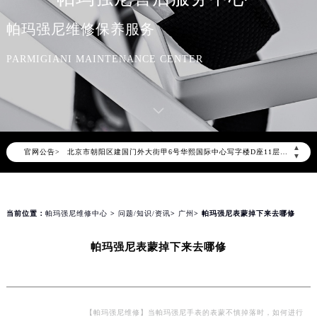
帕玛强尼维修保养服务
2026年7月帕玛强尼中国区售后服务网络优化升级公告
2026年7月帕玛强尼全国官方售后客户服务热线：400-006-0073
PARMIGIANI MAINTENANCE CENTER
帕玛强尼官方全国统一服务热线400-006-0073，服务覆盖中国大陆、香港、澳门、台湾全部区域（非大陆需加拨“+86”）
2026年7月帕玛强尼售后服务中心最新网点地址：
北京市东城区东长安街1号东方广场写字楼W3座6层602室（需提前预约）
北京市朝阳区建国门外大街甲6号华熙国际中心写字楼D座11层1102室（需提前预约）
▲
官网公告>
天津市和平区赤峰道136号天津国际金融中心写字楼26层2603室（需提前预约）
▼
上海市徐汇区虹桥路3号港汇中心写字楼2座37层3705室（需提前预约）
上海市黄浦区南京东路299号宏伊国际广场写字楼8层806室（需提前预约）
南京市秦淮区中山南路1号（新街口）南京中心写字楼22层C1-1室（需提前预约）
当前位置：
帕玛强尼维修中心
>
问题/知识/资讯
>
广州
> 帕玛强尼表蒙掉下来去哪修
常州市新北区龙锦路1590号现代传媒中心写字楼5号楼10层1008室（需提前预约）
帕玛强尼表蒙掉下来去哪修
徐州市鼓楼区淮海东路29号苏宁广场IFC国际金融中心写字楼35层3508室（需提前预约）
扬州市邗江区国展路29号星耀天地写字楼1号楼18层1803室（需提前预约）
盐城市盐都区世纪大道5号盐城金融城写字楼1号楼16层1604室（需提前预约）
泰州市海陵区永定东路399号置地商务中心东塔写字楼（华润万象城）17层1706室（需提前预约）
【帕玛强尼维修】当帕玛强尼手表的表蒙不慎掉落时，如何进行