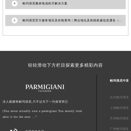
4
帕玛强尼腕表电池耗尽解决方案
澳门省路氹城市金光大道帕玛强尼售后服务中心（需提前预约）
澳门特别行政区望德堂区塔石广场帕玛强尼售后服务中心（需提前预约）
5
帕玛强尼官方服务项目及价格查询｜网点地址及热线权威信息通告（2026年7月最新）
福建省福州市鼓楼区五四路128-1号恒力城写字楼15层03室帕玛强尼售后服务中心（需提前预约）
福建省厦门市思明区湖滨东路95号万象城华润大厦B座11层1104室帕玛强尼售后服务中心（需提前预约）
广东省潮州市潮安区新风路与潮汕路交汇处帕玛强尼售后服务中心（需提前预约）
广东省广州市天河区天河路230号万菱汇国际中心A塔7层704室帕玛强尼售后服务中心（需提前预约）
广东省广州市越秀区环市东路371-375号世界贸易中心大厦南塔15层1507室帕玛强尼售后服务中心（需提前预约）
广东省河源市源城区越王大道帕玛强尼售后服务中心（需提前预约）
轻轻滑动下方栏目探索更多精彩内容
广东省惠州市惠城区江北文昌一路7号华贸大厦1座30层3005室帕玛强尼售后服务中心（需提前预约）
广东省江门市蓬江区广场西路帕玛强尼售后服务中心（需提前预约）
帕玛强尼中国
广东省揭阳市榕城进贤门步行街帕玛强尼售后服务中心（需提前预约）
广东省茂名市电白区水东街道迎宾大道帕玛强尼售后服务中心（需提前预约）
北京帕玛强尼
没人能拥有帕玛强尼,只不过为下一代保管而已
广东省梅州市梅江区金燕大道帕玛强尼售后服务中心（需提前预约）
上海帕玛强尼
(You never actually own a parmigiani.You merely look
广东省清远市清城区湖西路帕玛强尼售后服务中心（需提前预约）
after it for the next ...”
天津帕玛强尼
广东省汕头市龙湖区长平路帕玛强尼售后服务中心（需提前预约）
广州帕玛强尼
广东省汕尾市城区香洲街道园林社区翠园街帕玛强尼售后服务中心（需提前预约）