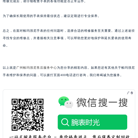
维修完成后，请仔细检查手表的各项功能是否正常运作。
黑龙江省黑河市爱辉区中央街帕玛强尼售后服务中心（需提前预约）
黑龙江省鸡西市鸡冠区红军路帕玛强尼售后服务中心（需提前预约）
为了确保长期使用的手表保持最佳状态，建议定期进行专业保养。
黑龙江省佳木斯市向阳区长安路帕玛强尼售后服务中心（需提前预约）
总之，在面对帕玛强尼手表的任何问题时，选择合适的维修服务至关重要。通过上述途径
黑龙江省牡丹江市东安区太平路帕玛强尼售后服务中心（需提前预约）
寻找专业的维修点，并遵循相关注意事项，可以帮助您更好地保护和延长爱表的使用寿
黑龙江省七台河市桃山区大同街帕玛强尼售后服务中心（需提前预约）
命。
黑龙江省齐齐哈尔市龙沙区龙华路帕玛强尼售后服务中心（需提前预约）
黑龙江省双鸭山市尖山区新兴大街帕玛强尼售后服务中心（需提前预约）
黑龙江省绥化市北林区新华街与康庄路交叉口帕玛强尼售后服务中心（需提前预约）
以上就是
广州帕玛强尼售后服务中心
为您分享的精彩内容。如果您还有其他关于帕玛强尼
手表维护和保养的问题，可以拨打页面400电话进行咨询，我们将竭诚为您服务。
黑龙江省伊春市伊美区通河路帕玛强尼售后服务中心（需提前预约）
吉林省白城市洮北区明仁南街帕玛强尼售后服务中心（需提前预约）
吉林省白山市浑江区浑江大街帕玛强尼售后服务中心（需提前预约）
吉林省吉林市船营区河南街帕玛强尼售后服务中心（需提前预约）
吉林省辽源市龙山区人民大街帕玛强尼售后服务中心（需提前预约）
吉林省梅河口市新华街道梅河大街帕玛强尼售后服务中心（需提前预约）
吉林省四平市铁东区紫气大路与南九经街交汇处帕玛强尼售后服务中心（需提前预约）
吉林省松原市宁江区五环大街帕玛强尼售后服务中心（需提前预约）