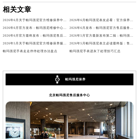
山西省晋中市榆次区顺城街帕玛强尼售后服务中心（需提前预约）
相关文章
山西省临汾市尧都区解放路帕玛强尼售后服务中心（需提前预约）
2026年6月关于帕玛强尼官方维修保养中心网点搬迁新增的公告
2026年6月帕玛强尼表友必看：官方保养维修中心搬迁新开名录
山西省吕梁市离石区永宁中路与建设街交叉口帕玛强尼售后服务中心（需提前预约）
2026年6月官方发布：帕玛强尼维修中心及保养网点搬迁与新增
2026年6月发布：帕玛强尼官方售后服务点迁移及新开汇总
山西省朔州市朔城区怡西路与鄯阳西街交汇处帕玛强尼售后服务中心（需提前预约）
2026年6月官方最终发布：帕玛强尼售后维修保养中心搬迁与新增事项
2026年5月官方最新发布第二辑：帕玛强尼售后网点迁址与新设
山西省忻州市忻府区和平东街与七一南路交叉口帕玛强尼售后服务中心（需提前预约）
2026年5月关于帕玛强尼官方维修保养服务中心搬迁及新增的正式文件全文内容
2026年5月帕玛强尼表主必读最终版：售后网点迁移与新开业
山西省阳泉市郊区平阳东街与新城大道交叉口帕玛强尼售后服务中心（需提前预约）
帕玛强尼手表走走停停处理办法盘点
帕玛强尼手表进灰了处理技巧汇总
山西省运城市盐湖区河东街帕玛强尼售后服务中心（需提前预约）
山西省长治市潞州区英雄中路帕玛强尼售后服务中心（需提前预约）
山西省太原市迎泽区迎泽街道解放路15号亨得利名表维修授权店3楼帕玛强尼售后服务中心（需提前预约）
帕玛强尼保养
天津市和平区赤峰道136号天津国际金融中心26层2603室帕玛强尼售后服务中心（需提前预约）
安徽省安庆市迎江区人民路帕玛强尼售后服务中心（需提前预约）
北京帕玛强尼售后服务中心
安徽省蚌埠市蚌山区淮河路帕玛强尼售后服务中心（需提前预约）
安徽省亳州市谯城区魏武大道帕玛强尼售后服务中心（需提前预约）
安徽省池州市贵池区长江路帕玛强尼售后服务中心（需提前预约）
安徽省滁州市琅琊区南谯北路帕玛强尼售后服务中心（需提前预约）
安徽省阜阳市颍州区颍州北路帕玛强尼售后服务中心（需提前预约）