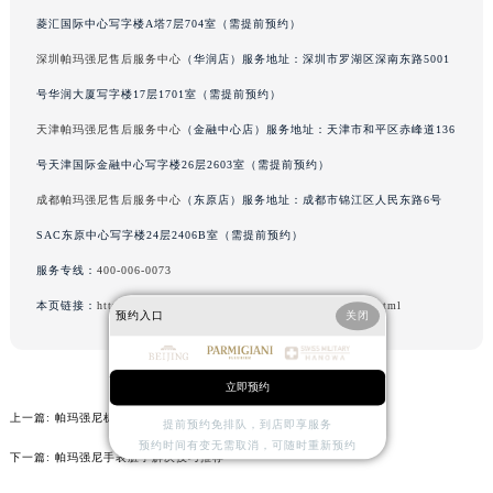
菱汇国际中心写字楼A塔7层704室（需提前预约）
北京市朝阳区建国门外大街甲6号华熙国际中心D座11层1102室帕玛强尼售后服务中心（需提前预约）
北京市东城区东长安街1号王府井东方广场W3座6层602室帕玛强尼售后服务中心（需提前预约）
深圳帕玛强尼售后服务中心
（华润店）服务地址：深圳市罗湖区深南东路5001
河北省保定市竞秀区朝阳北大街北国先天下帕玛强尼售后服务中心（需提前预约）
号华润大厦写字楼17层1701室（需提前预约）
内蒙古自治区阿拉善盟市左旗土尔扈特大街帕玛强尼售后服务中心（需提前预约）
天津帕玛强尼售后服务中心
（金融中心店）服务地址：天津市和平区赤峰道136
内蒙古自治区巴彦淖尔市临河区新华街帕玛强尼售后服务中心（需提前预约）
号天津国际金融中心写字楼26层2603室（需提前预约）
内蒙古自治区包头市青山区幸福路甲3号王府井百货名表维修帕玛强尼售后服务中心（需提前预约）
成都帕玛强尼售后服务中心
（东原店）服务地址：成都市锦江区人民东路6号
内蒙古自治区赤峰市红山区哈达街帕玛强尼售后服务中心（需提前预约）
SAC东原中心写字楼24层2406B室（需提前预约）
内蒙古自治区鄂尔多斯市东胜区伊金霍洛街帕玛强尼售后服务中心（需提前预约）
服务专线：
400-006-0073
内蒙古自治区呼伦贝尔市海拉尔区中央街帕玛强尼售后服务中心（需提前预约）
内蒙古自治区通辽市科尔沁区明仁大街帕玛强尼售后服务中心（需提前预约）
本页链接：
http://www.sjmbxl.com/problems/guangzhou/3502.html
预约入口
关闭
内蒙古自治区乌海市海勃湾区人民南路帕玛强尼售后服务中心（需提前预约）
内蒙古自治区乌兰察布市集宁区恩和大街帕玛强尼售后服务中心（需提前预约）
立即预约
内蒙古自治区锡林郭勒盟市锡林浩特市光明街与额尔敦路交叉口帕玛强尼售后服务中心（需提前预约）
上一篇:
帕玛强尼机械表机芯生锈怎么处理
提前预约免排队，到店即享服务
内蒙古自治区兴安盟市乌兰浩特市兴安大街帕玛强尼售后服务中心（需提前预约）
预约时间有变无需取消，可随时重新预约
山西省大同市平城区迎宾街帕玛强尼售后服务中心（需提前预约）
下一篇:
帕玛强尼手表脏了解决技巧推荐
山西省晋城市城区黄华街帕玛强尼售后服务中心（需提前预约）