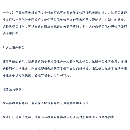
泉州市丰泽区宝洲路729号浦西万达中心写字楼A座7楼709室（需提前预约）
一些专注于高端手表维修的专业钟表店也可能具备修复帕玛强尼表蒙的能力。这类店铺通
青岛市南区山东路6号华润大厦B座22层04室（需提前预约）
常由经验丰富的钟表匠经营，他们不仅能够修复各种手表问题，还能提供定制化的服务。
烟台市芝罘区胜利路139号万达金融中心A座907室（需提前预约）
选择这类店铺时，可以先通过网络查找评价较高的店铺，并咨询他们是否能处理帕玛强尼
长春市朝阳区西安大路727号中银大厦A座(旺进大厦)18层09室（需提前预约）
的手表问题。
贵阳市南明区都司高架桥路33号亨特国际金融中心14楼14D（需提前预约）
昆明市盘龙区北京路928号同德昆明广场写字楼10层06室（需提前预约）
3.线上服务平台
石家庄市长安区中山东路39号勒泰中心写字楼B座13层07室（需提前预约）
随着科技的发展，越来越多的手表维修服务开始转向线上平台。这些平台通常会提供详细
西安市碑林区南关正街88号华侨城长安国际中心E座6楼10室（需提前预约）
的咨询和预约服务，并且能够根据您的需求推荐合适的维修点。通过线上服务平台预约维
海口市龙华区金贸东路5号海口华润大厦B座17层1707室（需提前预约）
修服务不仅方便快捷，还能节省不少时间和精力。
唐山市路南区新华东道100号万达广场写字楼A座10层1002室（需提前预约）
台州市椒江区东海大道1800号腾达中心东1幢20楼2002室（需提前预约）
维修注意事项
内蒙古自治区呼和浩特市玉泉区大学西街70号华润万象城写字楼（鄂尔多斯大厦）23层2326室（需提前预约）
在选择维修服务前，请确保了解该服务的具体内容和服务范围。
甘肃省兰州市七里河区西津西路16号兰州中心写字楼21层2102室（需提前预约）
重庆市解放碑渝中区民权路28号英利国际金融中心写字楼20层01室（需提前预约）
在进行任何修理之前，请务必与维修服务商确认是否会对您的手表造成额外损害。
黑龙江省大庆市萨尔图区会战大街帕玛强尼售后服务中心（需提前预约）
黑龙江省鹤岗市向阳区红军路帕玛强尼售后服务中心（需提前预约）