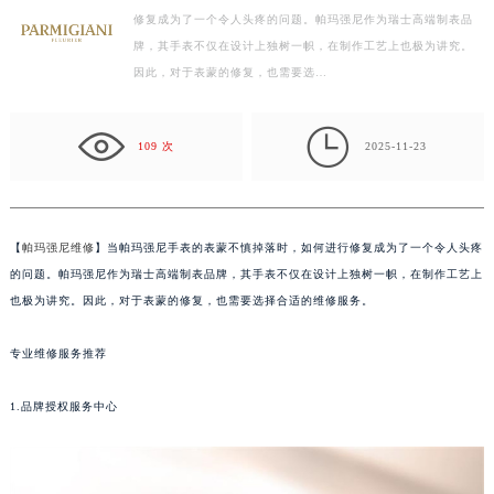
修复成为了一个令人头疼的问题。帕玛强尼作为瑞士高端制表品
宁波市江北区大闸南路500号来福士广场办公楼20层2009室（需提前预约）
牌，其手表不仅在设计上独树一帜，在制作工艺上也极为讲究。
杭州市上城区钱江路1366号华润大厦写字楼A座5层503-5室（需提前预约）
因此，对于表蒙的修复，也需要选…
金华市金东区东市南街777号金华万达广场写字楼4号楼22层2209室（需提前预约）
绍兴市越城区胜利东路379号世茂天际中心写字楼8层805室（需提前预约）

109 次
2025-11-23
嘉兴市南湖区广益路705号嘉兴世界贸易中心写字楼A座13层1304室（需提前预约）
南昌市红谷滩新区红谷中大道998号绿地双子塔（中央广场）A1座办公楼14层07室（需提前预约）
济南市历下区经十路11111号华润中心写字楼（万象城）15层1508室（需提前预约）
广州市天河区天河路230号万菱汇国际中心写字楼A塔7层704室（需提前预约）
【
帕玛强尼维修
】当帕玛强尼手表的表蒙不慎掉落时，如何进行修复成为了一个令人头疼
广州市越秀区环市东路371-375号世界贸易中心大厦南塔写字楼15层07室（需提前预约）
的问题。帕玛强尼作为瑞士高端制表品牌，其手表不仅在设计上独树一帜，在制作工艺上
也极为讲究。因此，对于表蒙的修复，也需要选择合适的维修服务。
深圳市罗湖区深南东路5001号华润大厦写字楼17层1701室（需提前预约）
惠州市惠城区江北文昌一路7号华贸大厦写字楼1座30层05室（需提前预约）
专业维修服务推荐
厦门市思明区湖滨东路95号华润大厦写字楼B座11层1104室（需提前预约）
福州市鼓楼区五四路128-1号恒力城写字楼15层03室（需提前预约）
1.品牌授权服务中心
成都市锦江区人民东路6号SAC东原中心写字楼24层2406B室（需提前预约）
重庆市江北区观音桥步行街2号融恒时代广场写字楼9层902室（需提前预约）
长沙市芙蓉区定王台街道建湘路393号世茂环球金融中心写字楼（芙蓉广场）10层13室（需提前预约）