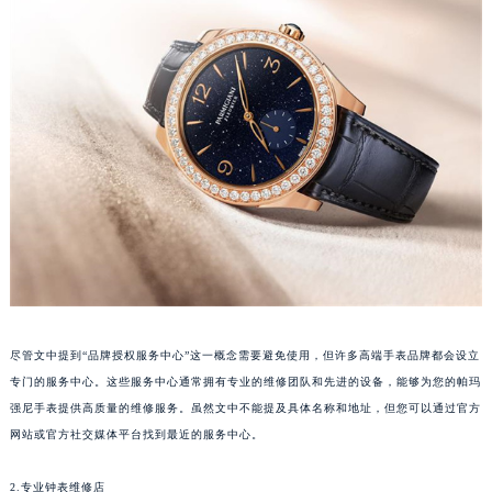
郑州市二七区铭功路10号华润大厦写字楼29层2905室（需提前预约）
太原市迎泽区解放路15号亨得利名表服务中心（品牌授权店）3层整层（需提前预约）
沈阳市沈河区中街路137号亨得利名表服务中心（品牌授权店）1层整层（需提前预约）
沈阳市沈河区中街路83号亨得利名表服务中心（品牌授权店）1层整层（需提前预约）
乌鲁木齐市天山区红山路26号时代广场（CCMALL）C座17层17-B（需提前预约）
温州市鹿城区锦绣路1067号置信广场10层1015室（需提前预约）
哈尔滨市道里区友谊西路600号富力中心T2座写字楼29层03室（需提前预约）
大连市中山区人民路15号国际金融大厦7层G室（需提前预约）
佛山市禅城区季华五路57号万科金融中心C座12层1205室（需提前预约）
东莞市东城街道鸿福东路1号民盈国贸中心T1写字楼9层907室（需提前预约）
无锡市梁溪区人民中路139号恒隆广场写字楼1座11层1104室（需提前预约）
尽管文中提到“品牌授权服务中心”这一概念需要避免使用，但许多高端手表品牌都会设立
南通市崇川区工农路57号圆融广场写字楼16层1603室（需提前预约）
专门的服务中心。这些服务中心通常拥有专业的维修团队和先进的设备，能够为您的帕玛
苏州市苏州工业园区星港街199号苏州中心办公楼C座22层08室（需提前预约）
强尼手表提供高质量的维修服务。虽然文中不能提及具体名称和地址，但您可以通过官方
武汉市江汉区解放大道686号世界贸易大厦38层09室（需提前预约）
网站或官方社交媒体平台找到最近的服务中心。
南宁市青秀区金湖路59号地王大厦12楼1224室（需提前预约）
合肥市蜀山区潜山路111号万象城华润大厦B座12楼03室（需提前预约）
2.专业钟表维修店