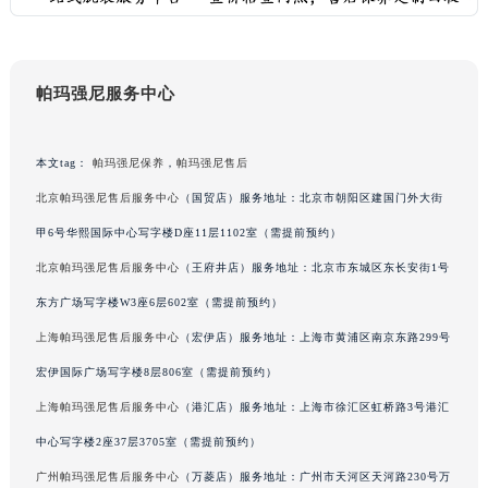
吉林省通化市东昌区环通乡江南大街帕玛强尼售后服务中心（需提前预约）
吉林省延边市延吉市解放路帕玛强尼售后服务中心（需提前预约）
辽宁省鞍山市铁东区站前街帕玛强尼售后服务中心（需提前预约）
帕玛强尼服务中心
辽宁省本溪市平山区胜利路帕玛强尼售后服务中心（需提前预约）
辽宁省朝阳市双塔区新华路帕玛强尼售后服务中心（需提前预约）
本文tag：
帕玛强尼保养
，
帕玛强尼售后
辽宁省丹东市振兴区七经街帕玛强尼售后服务中心（需提前预约）
北京帕玛强尼售后服务中心
（国贸店）服务地址：北京市朝阳区建国门外大街
辽宁省抚顺市新抚区东一路帕玛强尼售后服务中心（需提前预约）
甲6号华熙国际中心写字楼D座11层1102室（需提前预约）
辽宁省阜新市海州区解放大街帕玛强尼售后服务中心（需提前预约）
北京帕玛强尼售后服务中心
（王府井店）服务地址：北京市东城区东长安街1号
辽宁省葫芦岛市连山区中央路帕玛强尼售后服务中心（需提前预约）
辽宁省锦州市古塔区中央大街帕玛强尼售后服务中心（需提前预约）
东方广场写字楼W3座6层602室（需提前预约）
辽宁省辽阳市白塔区新运大街帕玛强尼售后服务中心（需提前预约）
上海帕玛强尼售后服务中心
（宏伊店）服务地址：上海市黄浦区南京东路299号
辽宁省盘锦市兴隆台区石油大街帕玛强尼售后服务中心（需提前预约）
宏伊国际广场写字楼8层806室（需提前预约）
辽宁省铁岭市银州区南马路帕玛强尼售后服务中心（需提前预约）
上海帕玛强尼售后服务中心
（港汇店）服务地址：上海市徐汇区虹桥路3号港汇
辽宁省营口市站前区市府路与渤海大街交叉口帕玛强尼售后服务中心（需提前预约）
中心写字楼2座37层3705室（需提前预约）
辽宁省沈阳市沈河区中街路137号亨得利名表维修授权店1楼帕玛强尼售后服务中心（需提前预约）
广州帕玛强尼售后服务中心
（万菱店）服务地址：广州市天河区天河路230号万
辽宁省沈阳市沈河区中街路83号亨得利名表维修授权店1楼帕玛强尼售后服务中心（需提前预约）