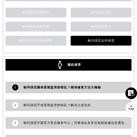
上海市黄浦区南京东路299号宏伊国际广场写字楼8层806室帕玛强尼售后服务中心（需提前预约）
帕玛强尼外观清洁
帕玛强尼表冠
上海市徐汇区虹桥路3号港汇中心2座37层3705室帕玛强尼售后服务中心（需提前预约）
浙江省杭州市上城区钱江路1366号华润大厦A座5层503-5室帕玛强尼售后服务中心（需提前预约）
帕玛强尼表盘生锈
帕玛强尼售后
浙江省湖州市吴兴区劳动路帕玛强尼售后服务中心（需提前预约）
帕玛强尼指针跳动异常
帕玛强尼走时精度
浙江省嘉兴市南湖区广益路705号嘉兴世界贸易中心A座13层1304室帕玛强尼售后服务中心（需提前预约）
浙江省金华市金东区东市南街777号金华万达广场4号楼22楼2209室帕玛强尼售后服务中心（需提前预约）
浙江省丽水市莲都区解放街帕玛强尼售后服务中心（需提前预约）
随机推荐
浙江省宁波市江北区大闸南路500号来福士广场办公楼20层2009室帕玛强尼售后服务中心（需提前预约）
浙江省衢州市柯城区上街帕玛强尼售后服务中心（需提前预约）
浙江省绍兴市越城区胜利东路379号世茂天际中心写字楼8层805室帕玛强尼售后服务中心（需提前预约）
1
帕玛强尼腕表星期盘突然错乱？精准修复方法大揭秘

浙江省舟山市定海区解放东路帕玛强尼售后服务中心（需提前预约）
澳门特别行政区大堂区议事亭前地（新马路）帕玛强尼售后服务中心（需提前预约）
2
帕玛强尼手表星期盘突然错乱？解决之道在此

澳门特别行政区风顺堂区南湾大马路帕玛强尼售后服务中心（需提前预约）
澳门特别行政区花地玛堂区关闸广场帕玛强尼售后服务中心（需提前预约）
3
帕玛强尼中国官方售后服务中心｜完整地址及售后热线权威信息通告（2026年6月最新）
澳门特别行政区花王堂区大三巴商圈帕玛强尼售后服务中心（需提前预约）
澳门特别行政区嘉模堂区官也街帕玛强尼售后服务中心（需提前预约）