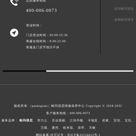

总部服务热线
广东省韶关市武江区芙蓉新区与老城中心交汇处帕玛强尼售后服务中心（需提前预约）
深圳帕玛强尼
400-006-0073
广东省深圳市罗湖区深南东路5001号华润大厦17层1701室帕玛强尼售后服务中心（需提前预约）
成都帕玛强尼
广东省阳江市江城区东风一路帕玛强尼售后服务中心（需提前预约）
营业时间：

广东省云浮市云城区金山路帕玛强尼售后服务中心（需提前预约）
门店营业时间：09:00-19:30
广东省湛江市赤坎区观海北路帕玛强尼售后服务中心（需提前预约）
客服在线时间：8:00-22:00
客服及门店节假日不休
广东省肇庆市端州区信安大道与砚都大道交汇处帕玛强尼售后服务中心（需提前预约）
广西壮族自治区百色市右江区中山二路帕玛强尼售后服务中心（需提前预约）
广西壮族自治区北海市海城区北京路帕玛强尼售后服务中心（需提前预约）
广西壮族自治区崇左市江州区石景林街道友谊大道与丽川路交汇处帕玛强尼售后服务中心（需提前预约）
广西壮族自治区防城港市港口区金花茶大道帕玛强尼售后服务中心（需提前预约）
广西壮族自治区贵港市港北区港城街道布山大道与仙衣路交叉口帕玛强尼售后服务中心（需提前预约）
广西壮族自治区桂林市秀峰区红岭路帕玛强尼售后服务中心（需提前预约）
版权所有:（parmigiani）帕玛强尼维修保养中心 Copyright © 2018-2032
广西壮族自治区河池市金城江区金城江街道朝阳路帕玛强尼售后服务中心（需提前预约）
客户服务热线：
400-006-0073
广西壮族自治区贺州市八步区城东街道灵峰南路帕玛强尼售后服务中心（需提前预约）
服务品牌：
帕玛强尼
、
劳力士
、
百达翡丽
、
江诗丹顿
、
卡地亚
、
积家
、
宝珀
、
宝玑
、
广西壮族自治区来宾市兴宾区桂中大道帕玛强尼售后服务中心（需提前预约）
万国
、
萧邦
、
欧米茄
、
浪琴
、
天梭
广西壮族自治区柳州市城中区中山中路帕玛强尼售后服务中心（需提前预约）
网站备案/许可证号：京ICP备32134412号-1