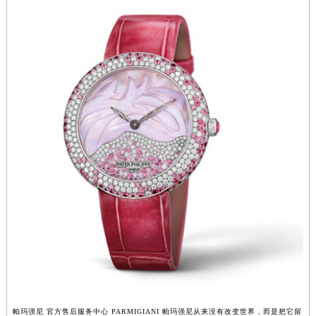
江苏省淮安市清江浦区淮海北路帕玛强尼售后服务中心（需提前预约）
江苏省连云港市海州区通灌北路帕玛强尼售后服务中心（需提前预约）
江苏省南京市秦淮区中山南路1号南京中心22层22-C1-C3室帕玛强尼售后服务中心（需提前预约）
江苏省宿迁市宿城区西湖路帕玛强尼售后服务中心（需提前预约）
江苏省泰州市海陵区永定东路399号置地商务中心东塔（华润万象城）17层1706室帕玛强尼售后服务中心（需提前预约）
江苏省徐州市鼓楼区淮海东路29号苏宁广场IFC国际金融中心35层3508室帕玛强尼售后服务中心（需提前预约）
江苏省盐城市盐都区世纪大道5号盐城金融城写字楼1号楼16层1604室帕玛强尼售后服务中心（需提前预约）
江苏省扬州市邗江区国展路29号星耀天地写字楼1号楼18层1803室帕玛强尼售后服务中心（需提前预约）
江苏省镇江市京口区中山东路帕玛强尼售后服务中心（需提前预约）
江西省抚州市临川区赣东大道帕玛强尼售后服务中心（需提前预约）
江西省赣州市章贡区文清路帕玛强尼售后服务中心（需提前预约）
江西省吉安市吉州区井冈山大道帕玛强尼售后服务中心（需提前预约）
江西省景德镇市珠山区珠山中路帕玛强尼售后服务中心（需提前预约）
江西省九江市浔阳区浔阳路帕玛强尼售后服务中心（需提前预约）
江西省南昌市红谷滩新区红谷中大道998号绿地双子塔（中央广场）A1座办公楼14层1407室帕玛强尼售后服务中心（需提前预约）
帕玛强尼 官方售后服务中心 PARMIGIANI 帕玛强尼从来没有改变世界，而是把它留
江西省萍乡市安源区萍安北大道与康庄路交叉口帕玛强尼售后服务中心（需提前预约）