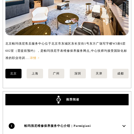
安徽省淮北市相山区淮海路帕玛强尼售后服务中心（需提前预约）
安徽省淮南市田家庵区国庆中路帕玛强尼售后服务中心（需提前预约）
安徽省黄山市屯溪区黄山西路帕玛强尼售后服务中心（需提前预约）
安徽省六安市金安区解放中路帕玛强尼售后服务中心（需提前预约）
安徽省马鞍山市雨山区湖南西路帕玛强尼售后服务中心（需提前预约）
北京帕玛强尼售后服务中心位于北京市东城区东长安街1号东方广场写字楼W3座6层
上
安徽省宿州市埇桥区人民中路帕玛强尼售后服务中心（需提前预约）
602室（需提前预约），是帕玛强尼手表维修保养服务网点,中心技师均接受国际化标
室
安徽省铜陵市铜官区石城大道帕玛强尼售后服务中心（需提前预约）
准的职业培训....
详情 >
职业
安徽省芜湖市镜湖区中山路步行街帕玛强尼售后服务中心（需提前预约）
北京
上海
广州
深圳
天津
成都
安徽省宣城市宣州区叠嶂西路帕玛强尼售后服务中心（需提前预约）
福建省龙岩市新罗区九一南路帕玛强尼售后服务中心（需提前预约）
福建省南平市建阳区人民西路帕玛强尼售后服务中心（需提前预约）
福建省宁德市蕉城区天湖东路帕玛强尼售后服务中心（需提前预约）
推荐阅读
福建省莆田市城厢区霞林街道荔华东大道帕玛强尼售后服务中心（需提前预约）
福建省三明市三元区东乾二路帕玛强尼售后服务中心（需提前预约）
福建省漳州市龙文区步港路帕玛强尼售后服务中心（需提前预约）
1
帕玛强尼维修保养服务中心介绍 | Parmigiani
江苏省常州市新北区龙锦路1590号现代传媒中心5号楼10层1008室帕玛强尼售后服务中心（需提前预约）