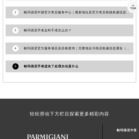

澳门特别行政区风顺堂区南湾大马路帕玛强尼售后服务中心（需提前预约）
2
帕玛强尼中国官方售后服务中心｜最新地址及官方售后热线权威信息通告（2026年7月最新）
澳门特别行政区花地玛堂区关闸广场帕玛强尼售后服务中心（需提前预约）
澳门特别行政区花王堂区大三巴商圈帕玛强尼售后服务中心（需提前预约）
3
帕玛强尼手表走时不准怎么办？
澳门特别行政区嘉模堂区官也街帕玛强尼售后服务中心（需提前预约）
澳门省路氹城市金光大道帕玛强尼售后服务中心（需提前预约）
4
帕玛强尼官方服务项目及价格查询｜完整地址与电话权威信息通告（2026年7月最新）
澳门特别行政区望德堂区塔石广场帕玛强尼售后服务中心（需提前预约）
福建省福州市鼓楼区五四路128-1号恒力城写字楼15层03室帕玛强尼售后服务中心（需提前预约）
5
帕玛强尼手表进灰了处理办法是什么
福建省厦门市思明区湖滨东路95号万象城华润大厦B座11层1104室帕玛强尼售后服务中心（需提前预约）
广东省潮州市潮安区新风路与潮汕路交汇处帕玛强尼售后服务中心（需提前预约）
广东省广州市天河区天河路230号万菱汇国际中心A塔7层704室帕玛强尼售后服务中心（需提前预约）
广东省广州市越秀区环市东路371-375号世界贸易中心大厦南塔15层1507室帕玛强尼售后服务中心（需提前预约）
广东省河源市源城区越王大道帕玛强尼售后服务中心（需提前预约）
广东省惠州市惠城区江北文昌一路7号华贸大厦1座30层3005室帕玛强尼售后服务中心（需提前预约）
轻轻滑动下方栏目探索更多精彩内容
广东省江门市蓬江区广场西路帕玛强尼售后服务中心（需提前预约）
广东省揭阳市榕城进贤门步行街帕玛强尼售后服务中心（需提前预约）
帕玛强尼中国
广东省茂名市电白区水东街道迎宾大道帕玛强尼售后服务中心（需提前预约）