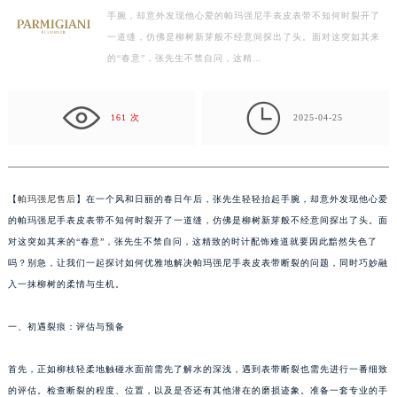
手腕，却意外发现他心爱的帕玛强尼手表皮表带不知何时裂开了
徐州市鼓楼区淮海东路29号苏宁广场IFC国际金融中心写字楼35层3508室（需提前预约）
一道缝，仿佛是柳树新芽般不经意间探出了头。面对这突如其来
扬州市邗江区国展路29号星耀天地写字楼1号楼18层1803室（需提前预约）
的“春意”，张先生不禁自问，这精…
盐城市盐都区世纪大道5号盐城金融城写字楼1号楼16层1604室（需提前预约）
泰州市海陵区永定东路399号置地商务中心东塔写字楼（华润万象城）17层1706室（需提前预约）

宁波市江北区大闸南路500号来福士广场办公楼20层2009室（需提前预约）
161 次
2025-04-25
杭州市上城区钱江路1366号华润大厦写字楼A座5层503-5室（需提前预约）
金华市金东区东市南街777号金华万达广场写字楼4号楼22层2209室（需提前预约）
绍兴市越城区胜利东路379号世茂天际中心写字楼8层805室（需提前预约）
【
帕玛强尼售后
】在一个风和日丽的春日午后，张先生轻轻抬起手腕，却意外发现他心爱
嘉兴市南湖区广益路705号嘉兴世界贸易中心写字楼A座13层1304室（需提前预约）
的帕玛强尼手表皮表带不知何时裂开了一道缝，仿佛是柳树新芽般不经意间探出了头。面
南昌市红谷滩新区红谷中大道998号绿地双子塔（中央广场）A1座办公楼14层07室（需提前预约）
对这突如其来的“春意”，张先生不禁自问，这精致的时计配饰难道就要因此黯然失色了
吗？别急，让我们一起探讨如何优雅地解决帕玛强尼手表皮表带断裂的问题，同时巧妙融
济南市历下区经十路11111号华润中心写字楼（万象城）15层1508室（需提前预约）
入一抹柳树的柔情与生机。
广州市天河区天河路230号万菱汇国际中心写字楼A塔7层704室（需提前预约）
广州市越秀区环市东路371-375号世界贸易中心大厦南塔写字楼15层07室（需提前预约）
一、初遇裂痕：评估与预备
深圳市罗湖区深南东路5001号华润大厦写字楼17层1701室（需提前预约）
惠州市惠城区江北文昌一路7号华贸大厦写字楼1座30层05室（需提前预约）
首先，正如柳枝轻柔地触碰水面前需先了解水的深浅，遇到表带断裂也需先进行一番细致
厦门市思明区湖滨东路95号华润大厦写字楼B座11层1104室（需提前预约）
的评估。检查断裂的程度、位置，以及是否还有其他潜在的磨损迹象。准备一套专业的手