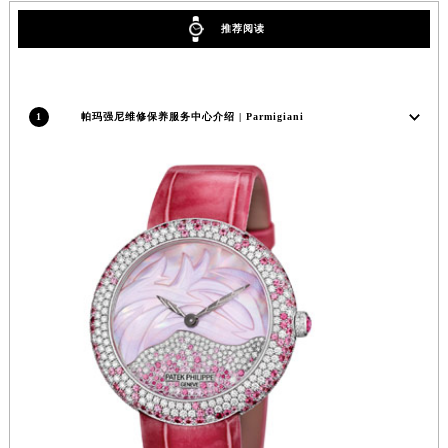
福建省莆田市城厢区霞林街道荔华东大道帕玛强尼售后服务中心（需提前预约）
推荐阅读
福建省三明市三元区东乾二路帕玛强尼售后服务中心（需提前预约）
福建省漳州市龙文区步港路帕玛强尼售后服务中心（需提前预约）
江苏省常州市新北区龙锦路1590号现代传媒中心5号楼10层1008室帕玛强尼售后服务中心（需提前预约）
1
帕玛强尼维修保养服务中心介绍 | Parmigiani
江苏省淮安市清江浦区淮海北路帕玛强尼售后服务中心（需提前预约）
江苏省连云港市海州区通灌北路帕玛强尼售后服务中心（需提前预约）
江苏省南京市秦淮区中山南路1号南京中心22层22-C1-C3室帕玛强尼售后服务中心（需提前预约）
江苏省宿迁市宿城区西湖路帕玛强尼售后服务中心（需提前预约）
江苏省泰州市海陵区永定东路399号置地商务中心东塔（华润万象城）17层1706室帕玛强尼售后服务中心（需提前预约）
江苏省徐州市鼓楼区淮海东路29号苏宁广场IFC国际金融中心35层3508室帕玛强尼售后服务中心（需提前预约）
江苏省盐城市盐都区世纪大道5号盐城金融城写字楼1号楼16层1604室帕玛强尼售后服务中心（需提前预约）
江苏省扬州市邗江区国展路29号星耀天地写字楼1号楼18层1803室帕玛强尼售后服务中心（需提前预约）
江苏省镇江市京口区中山东路帕玛强尼售后服务中心（需提前预约）
江西省抚州市临川区赣东大道帕玛强尼售后服务中心（需提前预约）
江西省赣州市章贡区文清路帕玛强尼售后服务中心（需提前预约）
江西省吉安市吉州区井冈山大道帕玛强尼售后服务中心（需提前预约）