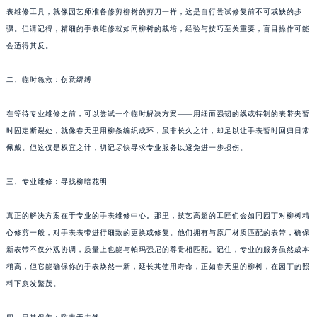
表维修工具，就像园艺师准备修剪柳树的剪刀一样，这是自行尝试修复前不可或缺的步
福州市鼓楼区五四路128-1号恒力城写字楼15层03室（需提前预约）
骤。但请记得，精细的手表维修就如同柳树的栽培，经验与技巧至关重要，盲目操作可能
成都市锦江区人民东路6号SAC东原中心写字楼24层2406B室（需提前预约）
会适得其反。
重庆市江北区观音桥步行街2号融恒时代广场写字楼9层902室（需提前预约）
长沙市芙蓉区定王台街道建湘路393号世茂环球金融中心写字楼（芙蓉广场）10层13室（需提前预约）
二、临时急救：创意绑缚
郑州市二七区铭功路10号华润大厦写字楼29层2905室（需提前预约）
太原市迎泽区解放路15号亨得利名表服务中心（品牌授权店）3层整层（需提前预约）
在等待专业维修之前，可以尝试一个临时解决方案——用细而强韧的线或特制的表带夹暂
时固定断裂处，就像春天里用柳条编织成环，虽非长久之计，却足以让手表暂时回归日常
沈阳市沈河区中街路137号亨得利名表服务中心（品牌授权店）1层整层（需提前预约）
佩戴。但这仅是权宜之计，切记尽快寻求专业服务以避免进一步损伤。
沈阳市沈河区中街路83号亨得利名表服务中心（品牌授权店）1层整层（需提前预约）
乌鲁木齐市天山区红山路26号时代广场（CCMALL）C座17层17-B（需提前预约）
三、专业维修：寻找柳暗花明
温州市鹿城区锦绣路1067号置信广场10层1015室（需提前预约）
哈尔滨市道里区友谊西路600号富力中心T2座写字楼29层03室（需提前预约）
真正的解决方案在于专业的手表维修中心。那里，技艺高超的工匠们会如同园丁对柳树精
大连市中山区人民路15号国际金融大厦7层G室（需提前预约）
心修剪一般，对手表表带进行细致的更换或修复。他们拥有与原厂材质匹配的表带，确保
新表带不仅外观协调，质量上也能与帕玛强尼的尊贵相匹配。记住，专业的服务虽然成本
佛山市禅城区季华五路57号万科金融中心C座12层1205室（需提前预约）
稍高，但它能确保你的手表焕然一新，延长其使用寿命，正如春天里的柳树，在园丁的照
东莞市东城街道鸿福东路1号民盈国贸中心T1写字楼9层907室（需提前预约）
料下愈发繁茂。
无锡市梁溪区人民中路139号恒隆广场写字楼1座11层1104室（需提前预约）
南通市崇川区工农路57号圆融广场写字楼16层1603室（需提前预约）