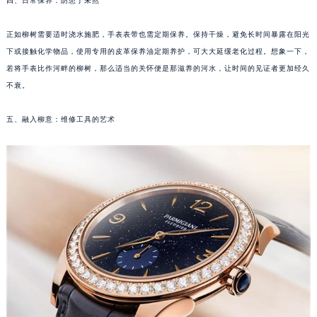
四、日常保养：防患于未然
苏州市苏州工业园区星港街199号苏州中心办公楼C座22层08室（需提前预约）
武汉市江汉区解放大道686号世界贸易大厦38层09室（需提前预约）
正如柳树需要适时浇水施肥，手表表带也需定期保养。保持干燥，避免长时间暴露在阳光
下或接触化学物品，使用专用的皮革保养油定期养护，可大大延缓老化过程。想象一下，
南宁市青秀区金湖路59号地王大厦12楼1224室（需提前预约）
若将手表比作河畔的柳树，那么适当的关怀便是那滋养的河水，让时间的见证者更加经久
合肥市蜀山区潜山路111号万象城华润大厦B座12楼03室（需提前预约）
不衰。
泉州市丰泽区宝洲路729号浦西万达中心写字楼A座7楼709室（需提前预约）
青岛市南区山东路6号华润大厦B座22层04室（需提前预约）
五、融入柳意：维修工具的艺术
烟台市芝罘区胜利路139号万达金融中心A座907室（需提前预约）
长春市朝阳区西安大路727号中银大厦A座(旺进大厦)18层09室（需提前预约）
贵阳市南明区都司高架桥路33号亨特国际金融中心14楼14D（需提前预约）
昆明市盘龙区北京路928号同德昆明广场写字楼10层06室（需提前预约）
石家庄市长安区中山东路39号勒泰中心写字楼B座13层07室（需提前预约）
西安市碑林区南关正街88号华侨城长安国际中心E座6楼10室（需提前预约）
海口市龙华区金贸东路5号海口华润大厦B座17层1707室（需提前预约）
唐山市路南区新华东道100号万达广场写字楼A座10层1002室（需提前预约）
台州市椒江区东海大道1800号腾达中心东1幢20楼2002室（需提前预约）
内蒙古自治区呼和浩特市玉泉区大学西街70号华润万象城写字楼（鄂尔多斯大厦）23层2326室（需提前预约）