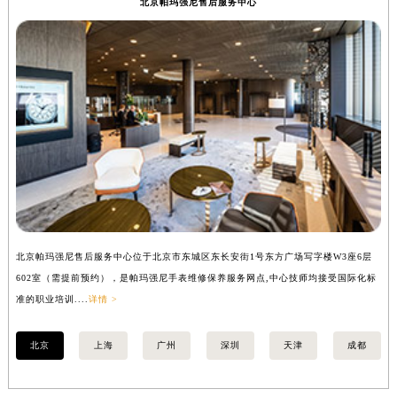
北京帕玛强尼售后服务中心
安徽省亳州市谯城区魏武大道帕玛强尼售后服务中心（需提前预约）
安徽省池州市贵池区长江路帕玛强尼售后服务中心（需提前预约）
安徽省滁州市琅琊区南谯北路帕玛强尼售后服务中心（需提前预约）
安徽省阜阳市颍州区颍州北路帕玛强尼售后服务中心（需提前预约）
安徽省淮北市相山区淮海路帕玛强尼售后服务中心（需提前预约）
安徽省淮南市田家庵区国庆中路帕玛强尼售后服务中心（需提前预约）
安徽省黄山市屯溪区黄山西路帕玛强尼售后服务中心（需提前预约）
安徽省六安市金安区解放中路帕玛强尼售后服务中心（需提前预约）
安徽省马鞍山市雨山区湖南西路帕玛强尼售后服务中心（需提前预约）
安徽省宿州市埇桥区人民中路帕玛强尼售后服务中心（需提前预约）
北京帕玛强尼售后服务中心位于北京市东城区东长安街1号东方广场写字楼W3座6层
上
安徽省铜陵市铜官区石城大道帕玛强尼售后服务中心（需提前预约）
602室（需提前预约），是帕玛强尼手表维修保养服务网点,中心技师均接受国际化标
室
安徽省芜湖市镜湖区中山路步行街帕玛强尼售后服务中心（需提前预约）
准的职业培训....
详情 >
职业
安徽省宣城市宣州区叠嶂西路帕玛强尼售后服务中心（需提前预约）
福建省龙岩市新罗区九一南路帕玛强尼售后服务中心（需提前预约）
北京
上海
广州
深圳
天津
成都
福建省南平市建阳区人民西路帕玛强尼售后服务中心（需提前预约）
福建省宁德市蕉城区天湖东路帕玛强尼售后服务中心（需提前预约）