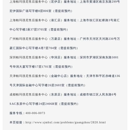
上海帕玛强尼售后服务中心
（宏伊店）服务地址：上海市黄浦区南京东路299号
辽宁省铁岭市银州区南马路帕玛强尼售后服务中心（需提前预约）
宏伊国际广场写字楼8层806室（需提前预约）
辽宁省营口市站前区市府路与渤海大街交叉口帕玛强尼售后服务中心（需提前预约）
上海帕玛强尼售后服务中心
（港汇店）服务地址：上海市徐汇区虹桥路3号港汇
辽宁省沈阳市沈河区中街路137号亨得利名表维修授权店1楼帕玛强尼售后服务中心（需提前预约）
中心写字楼2座37层3705室（需提前预约）
辽宁省沈阳市沈河区中街路83号亨得利名表维修授权店1楼帕玛强尼售后服务中心（需提前预约）
北京市朝阳区建国门外大街甲6号华熙国际中心D座11层1102室帕玛强尼售后服务中心（需提前预约）
广州帕玛强尼售后服务中心
（万菱店）服务地址：广州市天河区天河路230号万
北京市东城区东长安街1号王府井东方广场W3座6层602室帕玛强尼售后服务中心（需提前预约）
菱汇国际中心写字楼A塔7层704室（需提前预约）
河北省保定市竞秀区朝阳北大街北国先天下帕玛强尼售后服务中心（需提前预约）
深圳帕玛强尼售后服务中心
（华润店）服务地址：深圳市罗湖区深南东路5001
内蒙古自治区阿拉善盟市左旗土尔扈特大街帕玛强尼售后服务中心（需提前预约）
号华润大厦写字楼17层1701室（需提前预约）
内蒙古自治区巴彦淖尔市临河区新华街帕玛强尼售后服务中心（需提前预约）
天津帕玛强尼售后服务中心
（金融中心店）服务地址：天津市和平区赤峰道136
内蒙古自治区包头市青山区幸福路甲3号王府井百货名表维修帕玛强尼售后服务中心（需提前预约）
号天津国际金融中心写字楼26层2603室（需提前预约）
内蒙古自治区赤峰市红山区哈达街帕玛强尼售后服务中心（需提前预约）
成都帕玛强尼售后服务中心
（东原店）服务地址：成都市锦江区人民东路6号
内蒙古自治区鄂尔多斯市东胜区伊金霍洛街帕玛强尼售后服务中心（需提前预约）
内蒙古自治区呼伦贝尔市海拉尔区中央街帕玛强尼售后服务中心（需提前预约）
SAC东原中心写字楼24层2406B室（需提前预约）
内蒙古自治区通辽市科尔沁区明仁大街帕玛强尼售后服务中心（需提前预约）
服务专线：
400-006-0073
内蒙古自治区乌海市海勃湾区人民南路帕玛强尼售后服务中心（需提前预约）
本页链接：
http://www.sjmbxl.com/problems/guangzhou/2820.html
内蒙古自治区乌兰察布市集宁区恩和大街帕玛强尼售后服务中心（需提前预约）