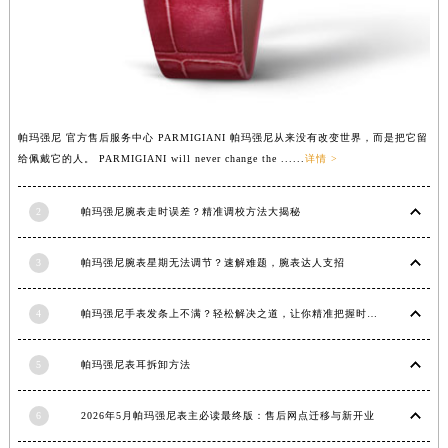
江西省景德镇市珠山区珠山中路帕玛强尼售后服务中心（需提前预约）
江西省九江市浔阳区浔阳路帕玛强尼售后服务中心（需提前预约）
江西省南昌市红谷滩新区红谷中大道998号绿地双子塔（中央广场）A1座办公楼14层1407室帕玛强尼售后服务中心（需提前预约）
江西省萍乡市安源区萍安北大道与康庄路交叉口帕玛强尼售后服务中心（需提前预约）
江西省上饶市信州区滨江西路帕玛强尼售后服务中心（需提前预约）
帕玛强尼 官方售后服务中心 PARMIGIANI 帕玛强尼从来没有改变世界，而是把它留
给佩戴它的人。 PARMIGIANI will never change the ......
详情 >
江西省新余市渝水区北湖西路帕玛强尼售后服务中心（需提前预约）
江西省宜春市袁州区中山中路帕玛强尼售后服务中心（需提前预约）
2
帕玛强尼腕表走时误差？精准调校方法大揭秘
江西省鹰潭市月湖区胜利东路帕玛强尼售后服务中心（需提前预约）
山东省德州市德城区东风中路帕玛强尼售后服务中心（需提前预约）
3
帕玛强尼腕表星期无法调节？速解难题，腕表达人支招
山东省东营市东营区济南路帕玛强尼售后服务中心（需提前预约）
山东省济南市历下区经十路11111号华润中心写字楼（万象城）15层1508室帕玛强尼售后服务中心（需提前预约）
4
帕玛强尼手表发条上不满？轻松解决之道，让你精准把握时间
山东省济宁市任城区太白楼路帕玛强尼售后服务中心（需提前预约）
山东省莱芜市文化南路8号银座商城名表维修一楼名表维修帕玛强尼售后服务中心（需提前预约）
5
帕玛强尼表耳拆卸方法
山东省临沂市兰山区解放路帕玛强尼售后服务中心（需提前预约）
山东省日照市东港区烟台路帕玛强尼售后服务中心（需提前预约）
6
2026年5月帕玛强尼表主必读最终版：售后网点迁移与新开业
山东省泰安市泰山区财源街道泰山大街帕玛强尼售后服务中心（需提前预约）