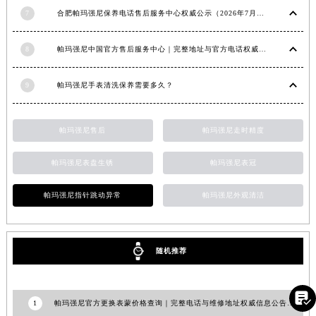
7
合肥帕玛强尼保养电话售后服务中心权威公示（2026年7月最新）
山东省威海市环翠区新威海路89号振华商厦一楼名表维修帕玛强尼售后服务中心（需提前预约）
山东省潍坊市奎文区东风东街帕玛强尼售后服务中心（需提前预约）
8
帕玛强尼中国官方售后服务中心｜完整地址与官方电话权威信息通知（2026年7月最新）
山东省枣庄市滕州市北辛路与善国路交叉口帕玛强尼售后服务中心（需提前预约）
山东省淄博市张店区金晶大道帕玛强尼售后服务中心（需提前预约）
9
帕玛强尼手表清洗保养需要多久？
上海市黄浦区南京东路299号宏伊国际广场写字楼8层806室帕玛强尼售后服务中心（需提前预约）
上海市徐汇区虹桥路3号港汇中心2座37层3705室帕玛强尼售后服务中心（需提前预约）
帕玛强尼售后
帕玛强尼走时精度
浙江省杭州市上城区钱江路1366号华润大厦A座5层503-5室帕玛强尼售后服务中心（需提前预约）
浙江省湖州市吴兴区劳动路帕玛强尼售后服务中心（需提前预约）
帕玛强尼表盘生锈
帕玛强尼表冠
浙江省嘉兴市南湖区广益路705号嘉兴世界贸易中心A座13层1304室帕玛强尼售后服务中心（需提前预约）
浙江省金华市金东区东市南街777号金华万达广场4号楼22楼2209室帕玛强尼售后服务中心（需提前预约）
帕玛强尼指针跳动异常
帕玛强尼外观清洁
浙江省丽水市莲都区解放街帕玛强尼售后服务中心（需提前预约）
浙江省宁波市江北区大闸南路500号来福士广场办公楼20层2009室帕玛强尼售后服务中心（需提前预约）
浙江省衢州市柯城区上街帕玛强尼售后服务中心（需提前预约）
随机推荐
浙江省绍兴市越城区胜利东路379号世茂天际中心写字楼8层805室帕玛强尼售后服务中心（需提前预约）
浙江省舟山市定海区解放东路帕玛强尼售后服务中心（需提前预约）

1
帕玛强尼官方更换表蒙价格查询｜完整电话与维修地址权威信息公告（2026年7月最新）
澳门特别行政区大堂区议事亭前地（新马路）帕玛强尼售后服务中心（需提前预约）