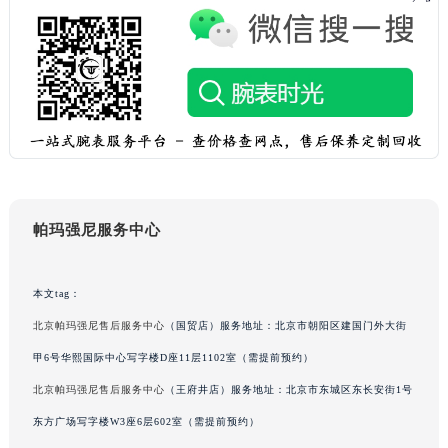
吉林省辽源市龙山区人民大街帕玛强尼售后服务中心（需提前预约）
吉林省梅河口市新华街道梅河大街帕玛强尼售后服务中心（需提前预约）
吉林省四平市铁东区紫气大路与南九经街交汇处帕玛强尼售后服务中心（需提前预约）
吉林省松原市宁江区五环大街帕玛强尼售后服务中心（需提前预约）
吉林省通化市东昌区环通乡江南大街帕玛强尼售后服务中心（需提前预约）
吉林省延边市延吉市解放路帕玛强尼售后服务中心（需提前预约）
辽宁省鞍山市铁东区站前街帕玛强尼售后服务中心（需提前预约）
辽宁省本溪市平山区胜利路帕玛强尼售后服务中心（需提前预约）
帕玛强尼服务中心
辽宁省朝阳市双塔区新华路帕玛强尼售后服务中心（需提前预约）
辽宁省丹东市振兴区七经街帕玛强尼售后服务中心（需提前预约）
本文tag：
辽宁省抚顺市新抚区东一路帕玛强尼售后服务中心（需提前预约）
北京帕玛强尼售后服务中心
（国贸店）服务地址：北京市朝阳区建国门外大街
辽宁省阜新市海州区解放大街帕玛强尼售后服务中心（需提前预约）
辽宁省葫芦岛市连山区中央路帕玛强尼售后服务中心（需提前预约）
甲6号华熙国际中心写字楼D座11层1102室（需提前预约）
辽宁省锦州市古塔区中央大街帕玛强尼售后服务中心（需提前预约）
北京帕玛强尼售后服务中心
（王府井店）服务地址：北京市东城区东长安街1号
辽宁省辽阳市白塔区新运大街帕玛强尼售后服务中心（需提前预约）
东方广场写字楼W3座6层602室（需提前预约）
辽宁省盘锦市兴隆台区石油大街帕玛强尼售后服务中心（需提前预约）