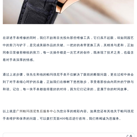
甘肃省兰州市七里河区西津西路16号兰州中心写字楼21层2102室（需提前预约）
重庆市解放碑渝中区民权路28号英利国际金融中心写字楼20层01室（需提前预约）
黑龙江省大庆市萨尔图区会战大街帕玛强尼售后服务中心（需提前预约）
黑龙江省鹤岗市向阳区红军路帕玛强尼售后服务中心（需提前预约）
在讲述手表维修的同时，我们不妨将目光投向那些维修工具，它们虽不起眼，却如同园艺
黑龙江省黑河市爱辉区中央街帕玛强尼售后服务中心（需提前预约）
中的剪刀与铲子，是完成美丽作品的关键。一把好的表带更换工具，其精准与柔和，正如
黑龙江省鸡西市鸡冠区红军路帕玛强尼售后服务中心（需提前预约）
同春日里修剪柳枝的剪刀，每一次操作都是一次艺术的创作，既体现了技术之美，也蕴含
黑龙江省佳木斯市向阳区长安路帕玛强尼售后服务中心（需提前预约）
着对手表深厚的情感。
黑龙江省牡丹江市东安区太平路帕玛强尼售后服务中心（需提前预约）
黑龙江省七台河市桃山区大同街帕玛强尼售后服务中心（需提前预约）
通过上述步骤，张先生和他的帕玛强尼手表不仅解决了眼前的断裂问题，更在过程中体会
到了对手表细心呵护的乐趣，正如我们在柳树下悠然散步，享受着那份由内而外的宁静与
黑龙江省齐齐哈尔市龙沙区龙华路帕玛强尼售后服务中心（需提前预约）
和谐。记住，每一块手表都值得最好的对待，因为它们记录的，是属于你的时间故事。
黑龙江省双鸭山市尖山区新兴大街帕玛强尼售后服务中心（需提前预约）
黑龙江省绥化市北林区新华街与康庄路交叉口帕玛强尼售后服务中心（需提前预约）
黑龙江省伊春市伊美区通河路帕玛强尼售后服务中心（需提前预约）
以上就是
广州帕玛强尼售后服务中心
为您分享的精彩内容。如果您还有其他关于帕玛强尼
吉林省白城市洮北区明仁南街帕玛强尼售后服务中心（需提前预约）
手表维护和保养的问题，可以拨打页面400电话进行咨询，我们将竭诚为您服务。
吉林省白山市浑江区浑江大街帕玛强尼售后服务中心（需提前预约）
吉林省吉林市船营区河南街帕玛强尼售后服务中心（需提前预约）