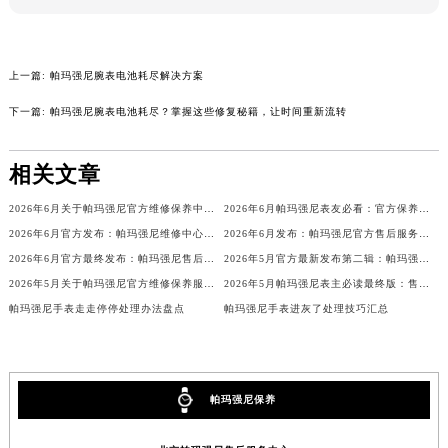
内蒙古自治区锡林郭勒盟市锡林浩特市光明街与额尔敦路交叉口帕玛强尼售后服务中心（需提前预约）
内蒙古自治区兴安盟市乌兰浩特市兴安大街帕玛强尼售后服务中心（需提前预约）
山西省大同市平城区迎宾街帕玛强尼售后服务中心（需提前预约）
上一篇:
帕玛强尼腕表电池耗尽解决方案
山西省晋城市城区黄华街帕玛强尼售后服务中心（需提前预约）
下一篇:
帕玛强尼腕表电池耗尽？掌握这些修复秘籍，让时间重新流转
山西省晋中市榆次区顺城街帕玛强尼售后服务中心（需提前预约）
山西省临汾市尧都区解放路帕玛强尼售后服务中心（需提前预约）
相关文章
山西省吕梁市离石区永宁中路与建设街交叉口帕玛强尼售后服务中心（需提前预约）
2026年6月关于帕玛强尼官方维修保养中心网点搬迁新增的公告
2026年6月帕玛强尼表友必看：官方保养维修中心搬迁新开名录
山西省朔州市朔城区怡西路与鄯阳西街交汇处帕玛强尼售后服务中心（需提前预约）
2026年6月官方发布：帕玛强尼维修中心及保养网点搬迁与新增
2026年6月发布：帕玛强尼官方售后服务点迁移及新开汇总
山西省忻州市忻府区和平东街与七一南路交叉口帕玛强尼售后服务中心（需提前预约）
2026年6月官方最终发布：帕玛强尼售后维修保养中心搬迁与新增事项
2026年5月官方最新发布第二辑：帕玛强尼售后网点迁址与新设
山西省阳泉市郊区平阳东街与新城大道交叉口帕玛强尼售后服务中心（需提前预约）
2026年5月关于帕玛强尼官方维修保养服务中心搬迁及新增的正式文件全文内容
2026年5月帕玛强尼表主必读最终版：售后网点迁移与新开业
山西省运城市盐湖区河东街帕玛强尼售后服务中心（需提前预约）
帕玛强尼手表走走停停处理办法盘点
帕玛强尼手表进灰了处理技巧汇总
山西省长治市潞州区英雄中路帕玛强尼售后服务中心（需提前预约）
山西省太原市迎泽区迎泽街道解放路15号亨得利名表维修授权店3楼帕玛强尼售后服务中心（需提前预约）
天津市和平区赤峰道136号天津国际金融中心26层2603室帕玛强尼售后服务中心（需提前预约）
帕玛强尼保养
安徽省安庆市迎江区人民路帕玛强尼售后服务中心（需提前预约）
安徽省蚌埠市蚌山区淮河路帕玛强尼售后服务中心（需提前预约）