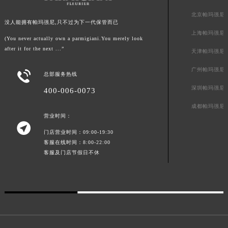
广东省梅州市梅江区金燕大道帕玛强尼售后服务中心（需提前预约）
北京帕玛强尼
没人能拥有帕玛强尼,只不过为下一代保管而已
广东省清远市清城区湖西路帕玛强尼售后服务中心（需提前预约）
上海帕玛强尼
广东省汕头市龙湖区长平路帕玛强尼售后服务中心（需提前预约）
(You never actually own a parmigiani.You merely look
after it for the next ...”
天津帕玛强尼
广东省汕尾市城区香洲街道园林社区翠园街帕玛强尼售后服务中心（需提前预约）
广东省韶关市武江区芙蓉新区与老城中心交汇处帕玛强尼售后服务中心（需提前预约）
广州帕玛强尼

总部服务热线
广东省深圳市罗湖区深南东路5001号华润大厦17层1701室帕玛强尼售后服务中心（需提前预约）
深圳帕玛强尼
400-006-0073
广东省阳江市江城区东风一路帕玛强尼售后服务中心（需提前预约）
成都帕玛强尼
广东省云浮市云城区金山路帕玛强尼售后服务中心（需提前预约）
营业时间：

广东省湛江市赤坎区观海北路帕玛强尼售后服务中心（需提前预约）
门店营业时间：09:00-19:30
广东省肇庆市端州区信安大道与砚都大道交汇处帕玛强尼售后服务中心（需提前预约）
客服在线时间：8:00-22:00
广西壮族自治区百色市右江区中山二路帕玛强尼售后服务中心（需提前预约）
客服及门店节假日不休
广西壮族自治区北海市海城区北京路帕玛强尼售后服务中心（需提前预约）
广西壮族自治区崇左市江州区石景林街道友谊大道与丽川路交汇处帕玛强尼售后服务中心（需提前预约）
广西壮族自治区防城港市港口区金花茶大道帕玛强尼售后服务中心（需提前预约）
广西壮族自治区贵港市港北区港城街道布山大道与仙衣路交叉口帕玛强尼售后服务中心（需提前预约）
广西壮族自治区桂林市秀峰区红岭路帕玛强尼售后服务中心（需提前预约）