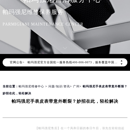
帕玛强尼维修保养服务
PARMIGIANI MAINTENANCE CENTER
2026年7月帕玛强尼中国区售后服务网络优化升级公告
2026年7月帕玛强尼全国官方售后客户服务热线：400-006-0073
▲
官网公告>
帕玛强尼官方全国统一服务热线400-006-0073，服务覆盖中国大陆、香港、澳门、台湾全部区域（非大陆需加拨“+86”）
▼
2026年7月帕玛强尼售后服务中心最新网点地址：
北京市东城区东长安街1号东方广场写字楼W3座6层602室（需提前预约）
当前位置：
帕玛强尼维修中心
>
问题/知识/资讯
>
广州
> 帕玛强尼手表皮表带意外断裂？
北京市朝阳区建国门外大街甲6号华熙国际中心写字楼D座11层1102室（需提前预约）
妙招在此，轻松解决
天津市和平区赤峰道136号天津国际金融中心写字楼26层2603室（需提前预约）
帕玛强尼手表皮表带意外断裂？妙招在此，轻松解决
上海市徐汇区虹桥路3号港汇中心写字楼2座37层3705室（需提前预约）
上海市黄浦区南京东路299号宏伊国际广场写字楼8层806室（需提前预约）
南京市秦淮区中山南路1号（新街口）南京中心写字楼22层C1-1室（需提前预约）
常州市新北区龙锦路1590号现代传媒中心写字楼5号楼10层1008室（需提前预约）
【帕玛强尼售后】在一个风和日丽的春日午后，张先生轻轻抬起