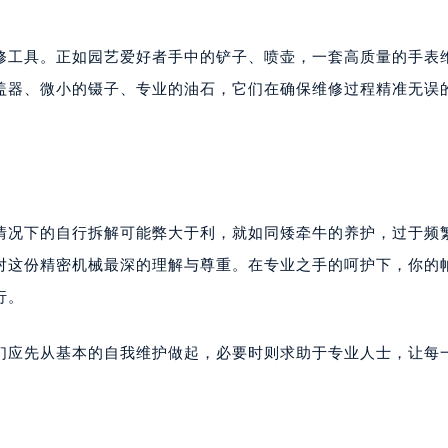
玛强尼售后服务中心（需提前预约）
尼售后服务中心（需提前预约）
修工具。正如园艺爱好者手中的铲子、喷壶，一套高质量的手表
尼售后服务中心（需提前预约）
盖器、微小的镊子、专业的油石，它们在确保维修过程精准无误
尼售后服务中心（需提前预约）
强尼售后服务中心（需提前预约）
强尼售后服务中心（需提前预约）
强尼售后服务中心（需提前预约）
玛强尼售后服务中心（需提前预约）
情况下的自行拆解可能弊大于利，就如同矮牵牛的养护，过于频
玛强尼售后服务中心（需提前预约）
对这份精密机械最深的理解与尊重。在专业之手的呵护下，你的
路交叉口帕玛强尼售后服务中心（需提前预约）
尼售后服务中心（需提前预约）
行。
尼售后服务中心（需提前预约）
尼售后服务中心（需提前预约）
们应先从基本的自我维护做起，必要时则求助于专业人士，让每
售后服务中心（需提前预约）
尼售后服务中心（需提前预约）
玛强尼售后服务中心（需提前预约）