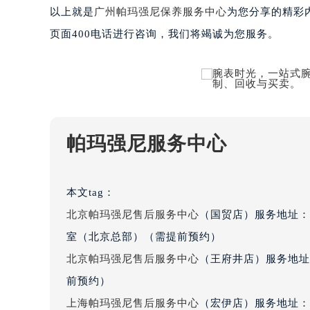
吉林省四平市铁东区紫气大路与南九
以上就是
广州帕玛强尼保养服务中心
为您分享的精彩
吉林省松原市宁江区五环大街帕玛强
页面400电话进行咨询，我们将竭诚为您服务。
吉林省通化市东昌区环通乡江南大街
吉林省延边市延吉市解放路帕玛强尼
辽宁省鞍山市铁东区站前街帕玛强尼
辽宁省本溪市平山区胜利路帕玛强尼
辽宁省朝阳市双塔区新华路帕玛强尼
帕玛强尼服务中心
辽宁省丹东市振兴区七经街帕玛强尼
辽宁省抚顺市新抚区东一路帕玛强尼
辽宁省阜新市海州区解放大街帕玛强
本文tag：
辽宁省葫芦岛市连山区中央路帕玛强
北京帕玛强尼售后服务中心
（国贸店）服务地址：
辽宁省锦州市古塔区中央大街帕玛强
室（北京总部）（需提前预约）
辽宁省辽阳市白塔区新运大街帕玛强
北京帕玛强尼售后服务中心
（王府井店）服务地址
辽宁省盘锦市兴隆台区石油大街帕玛
前预约）
辽宁省铁岭市银州区南马路帕玛强尼
辽宁省营口市站前区市府路与渤海大
上海帕玛强尼售后服务中心
（宏伊店）服务地址：