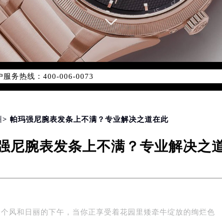
务网络优化升级公告
务热线：400-006-0073
006-0073，服务覆盖中国大陆、香港、澳门、台湾全部区域（非大
新网点地址：
国际中心写字楼D座11层1102室（北京总部）（需提前预约）
字楼W3座6层602室（需提前预约）
州
> 帕玛强尼腕表发条上不满？专业解决之道在此
融中心写字楼26层2603室（需提前预约）
强尼腕表发条上不满？专业解决之
2座37层3705室（需提前预约）
际广场写字楼8层806室（需提前预约）
南京中心写字楼22层C1-1室（需提前预约）
中心写字楼5号楼10层1008室（需提前预约）
FC国际金融中心写字楼35层3508室（需提前预约）
一个风和日丽的下午，当你正享受着花园里矮牵牛绽放的绚烂色
楼1号楼18层1803室（需提前预约）