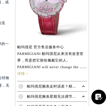
链，或
匀流
障的一
帕玛强尼 官方售后服务中心
PARMIGIANI 帕玛强尼从来没有改变世
界，而是把它留给佩戴它的人。
PARMIGIANI will never change the ......
详情 >
位经验
题，无
2
帕玛强尼腕表走时误差？精准调校方法大揭秘
提前预约）

3
帕玛强尼腕表星期无法调节？速解难题，腕表达人支招