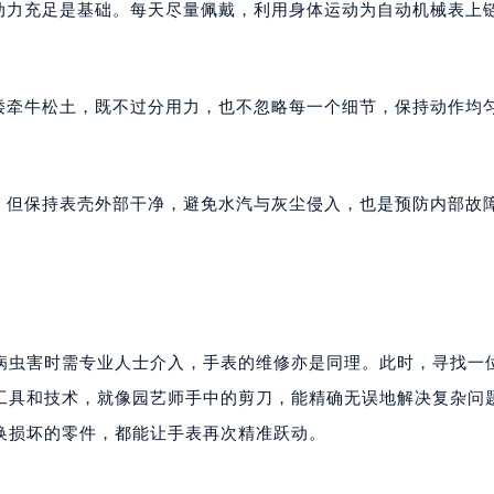
的动力充足是基础。每天尽量佩戴，利用身体运动为自动机械表上
楼1224室（需提前预约）
大厦B座12楼03室（需提前预约）
心写字楼A座7楼709室（需提前预约）
矮牵牛松土，既不过分用力，也不忽略每一个细节，保持动作均
2层04室（需提前预约）
心A座907室（需提前预约）
A座(旺进大厦)18层09室（需提前预约）
国际金融中心14楼14D（需提前预约）
表，但保持表壳外部干净，避免水汽与灰尘侵入，也是预防内部故
广场写字楼10层06室（需提前预约）
心写字楼B座13层07室（需提前预约）
安国际中心E座6楼10室（需提前预约）
B座17层1707室（需提前预约）
写字楼A座10层1002室（需提前预约）
病虫害时需专业人士介入，手表的维修亦是同理。此时，寻找一
心东1幢20楼2002室（需提前预约）
工具和技术，就像园艺师手中的剪刀，能精确无误地解决复杂问
街70号华润万象城写字楼（鄂尔多斯大厦）23层2326室（需
换损坏的零件，都能让手表再次精准跃动。
州中心写字楼21层2102室（需提前预约）
国际金融中心写字楼20层01室（需提前预约）