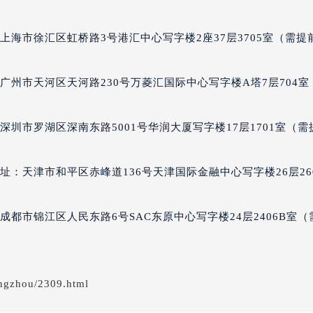
得利名表维修授权店1楼帕玛强尼售后服务中心（需提前预约）
得利名表维修授权店1楼帕玛强尼售后服务中心（需提前预约）
上海市徐汇区虹桥路3号港汇中心写字楼2座37层3705室（需提
国际中心D座11层1102室帕玛强尼售后服务中心（北京总部）
广场W3座6层602室帕玛强尼售后服务中心（需提前预约）
广州市天河区天河路230号万菱汇国际中心写字楼A塔7层704室
先天下帕玛强尼售后服务中心（需提前预约）
特大街帕玛强尼售后服务中心（需提前预约）
圳市罗湖区深南东路5001号华润大厦写字楼17层1701室（需
街帕玛强尼售后服务中心（需提前预约）
3号王府井百货名表维修帕玛强尼售后服务中心（需提前预约）
玛强尼售后服务中心（需提前预约）
：天津市和平区赤峰道136号天津国际金融中心写字楼26层26
霍洛街帕玛强尼售后服务中心（需提前预约）
央街帕玛强尼售后服务中心（需提前预约）
都市锦江区人民东路6号SAC东原中心写字楼24层2406B室（
街帕玛强尼售后服务中心（需提前预约）
路帕玛强尼售后服务中心（需提前预约）
大街帕玛强尼售后服务中心（需提前预约）
ngzhou/2309.html
市光明街与额尔敦路交叉口帕玛强尼售后服务中心（需提前预约
安大街帕玛强尼售后服务中心（需提前预约）