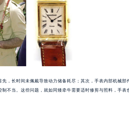
代广场写字楼9层902室（需提前预约）
号世茂环球金融中心写字楼（芙蓉广场）10层13室（需提前预约
楼29层2905室（需提前预约）
表服务中心（品牌授权店）3层整层（需提前预约）
表服务中心（品牌授权店）1层整层（需提前预约）
表服务中心（品牌授权店）1层整层（需提前预约）
（CCMALL）C座17层17-B（需提前预约）
10层1015室（需提前预约）
心T2座写字楼29层03室（需提前预约）
厦7层G室（需提前预约）
首先，长时间未佩戴导致动力储备耗尽；其次，手表内部机械部
心C座12层1205室（需提前预约）
控制不当。这些问题，就如同矮牵牛需要适时修剪与照料，手表
中心T1写字楼9层907室（需提前预约）
写字楼1座11层1104室（需提前预约）
楼16层1603室（需提前预约）
中心办公楼C座22层08室（需提前预约）
大厦38层09室（需提前预约）