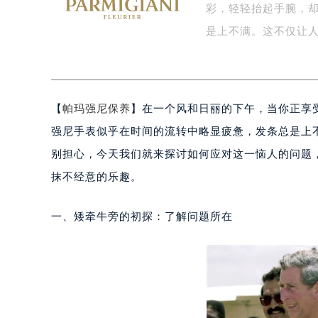
彩，轻轻抬起手腕，
盐城市盐都区世纪大道5号盐城金融城写
泰州市海陵区永定东路399号置地商
是上不满。这不仅让
宁波市江北区大闸南路500号来福士广
杭州市上城区钱江路1366号华润大厦
金华市金东区东市南街777号金华万达
【
帕玛强尼保养
】在一个风和日丽的下午，当你正享
绍兴市越城区胜利东路379号世茂天
嘉兴市南湖区广益路705号嘉兴世界贸
强尼手表似乎在时间的流转中略显疲惫，发条总是上
南昌市红谷滩新区红谷中大道998号
别担心，今天我们就来探讨如何应对这一恼人的问题
济南市历下区经十路11111号华润中
抹不经意的乐趣。
广州市天河区天河路230号万菱汇国
广州市越秀区环市东路371-375号
一、矮牵牛旁的初探：了解问题所在
深圳市罗湖区深南东路5001号华润大
惠州市惠城区江北文昌一路7号华贸大
厦门市思明区湖滨东路95号华润大厦写
福州市鼓楼区五四路128-1号恒力城
成都市锦江区人民东路6号SAC东原中