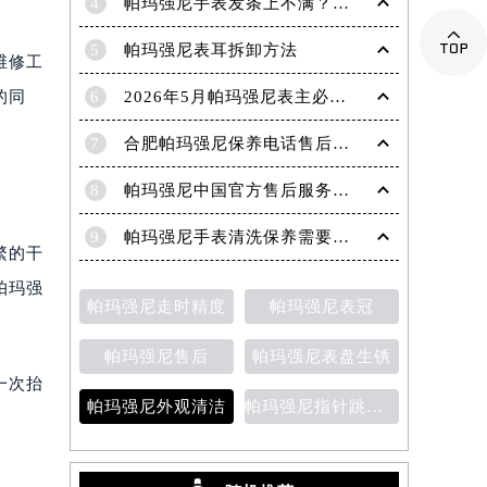
4
帕玛强尼手表发条上不满？轻松解决之道，让你精准把握时间

5
帕玛强尼表耳拆卸方法
维修工
的同
6
2026年5月帕玛强尼表主必读最终版：售后网点迁移与新开业
7
合肥帕玛强尼保养电话售后服务中心权威公示（2026年7月最新）
8
帕玛强尼中国官方售后服务中心｜完整地址与官方电话权威信息通知（2026年7月最新）
9
帕玛强尼手表清洗保养需要多久？
繁的干
帕玛强
帕玛强尼走时精度
帕玛强尼表冠
帕玛强尼售后
帕玛强尼表盘生锈
一次抬
帕玛强尼外观清洁
帕玛强尼指针跳动异常