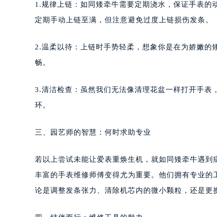
1.规律上链：如同矮牵牛需要定期浇水，保证手表
南宁市青秀区金湖路59号地王大厦12
定期手动上链至满，但注意避免过度上链损伤发条。
合肥市蜀山区潜山路111号万象城华润
泉州市丰泽区宝洲路729号浦西万达中
2.温柔以待：上链时手势轻柔，想象你是在为娇嫩的
青岛市南区山东路6号华润大厦B座2
烟台市芝罘区胜利路139号万达金融中
畅。
长春市朝阳区西安大路727号中银大厦
贵阳市南明区都司高架桥路33号亨特
3.清洁检查：虽然我们无法像清理花盆一样打开手
昆明市盘龙区北京路928号同德昆明
环。
石家庄市长安区中山东路39号勒泰中
西安市碑林区南关正街88号华侨城长
三、园艺师的智慧：何时求助专业
海口市龙华区金贸东路5号海口华润大厦
唐山市路南区新华东道100号万达广场
若以上尝试未能让爱表重焕生机，就如同矮牵牛遇到
台州市椒江区东海大道1800号腾达中
丰富的手表维修师傅变得尤为重要。他们拥有专业的
内蒙古自治区呼和浩特市玉泉区大学西
论是调整发条张力、清除机芯内的微小颗粒，还是更
甘肃省兰州市七里河区西津西路16号兰
重庆市解放碑渝中区民权路28号英利