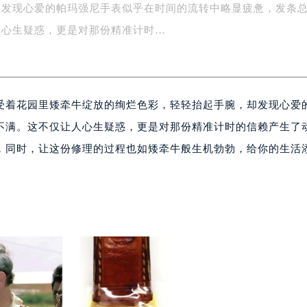
却发现心爱的帕玛强尼手表似乎在时间的流转中略显疲惫，发条
字楼1号楼16层1604室（需提前预约）
务中心东塔写字楼（华润万象城）17层1706室（需提前预约）
人心生疑惑，更是对那份精准计时…
场办公楼20层2009室（需提前预约）
写字楼A座5层503-5室（需提前预约）
广场写字楼4号楼22层2209室（需提前预约）
受着花园里矮牵牛绽放的绚烂色彩，轻轻抬起手腕，却发现心爱
际中心写字楼8层805室（需提前预约）
易中心写字楼A座13层1304室（需提前预约）
不满。这不仅让人心生疑惑，更是对那份精准计时的信赖产生了
绿地双子塔（中央广场）A1座办公楼14层07室（需提前预约）
，同时，让这份修理的过程也如矮牵牛般生机勃勃，给你的生活
心写字楼（万象城）15层1508室（需提前预约）
际中心写字楼A塔7层704室（需提前预约）
世界贸易中心大厦南塔写字楼15层07室（需提前预约）
厦写字楼17层1701室（需提前预约）
厦写字楼1座30层05室（需提前预约）
字楼B座11层1104室（需提前预约）
写字楼15层03室（需提前预约）
心写字楼24层2406B室（需提前预约）