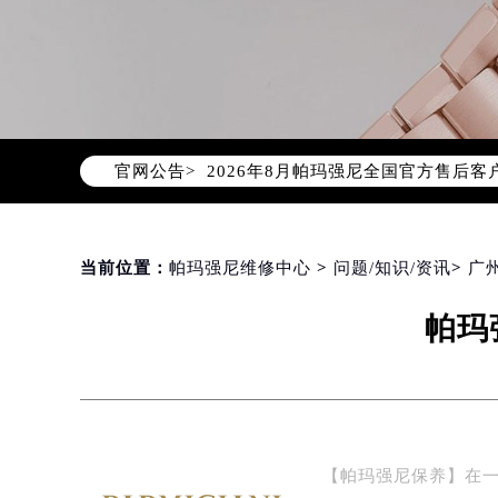
2026年8月帕玛强尼中国区售后服
2026年8月帕玛强尼全国官方售后客户服
官网公告>
帕玛强尼官方全国统一服务热线400-
2026年8月帕玛强尼售后服务中心最
北京市朝阳区建国门外大街甲6号华熙
北京市东城区东长安街1号东方广场写
当前位置：
帕玛强尼维修中心
>
问题/知识/资讯
>
广
天津市和平区赤峰道136号天津国际金
帕玛
上海市徐汇区虹桥路3号港汇中心写字楼
上海市黄浦区南京东路299号宏伊国
南京市秦淮区中山南路1号（新街口）
常州市新北区龙锦路1590号现代传媒
徐州市鼓楼区淮海东路29号苏宁广场I
【帕玛强尼保养】在
扬州市邗江区国展路29号星耀天地写字