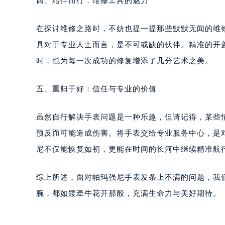
四、结伴而行：维修工具的魅力
黑龙江省大庆市萨尔图区会战大街帕
黑龙江省鹤岗市向阳区红军路帕玛强
在探讨维修之路时，不妨也提一提那些默默无闻的维
黑龙江省黑河市爱辉区中央街帕玛强
具对于专业人士而言，是不可或缺的伙伴。精准的开
黑龙江省鸡西市鸡冠区红军路帕玛强
时，也为每一次成功的修复增添了几分艺术之美。
黑龙江省佳木斯市向阳区长安路帕玛
黑龙江省牡丹江市东安区太平路帕玛
五、重归于好：信任与专业的价值
黑龙江省七台河市桃山区大同街帕玛
黑龙江省齐齐哈尔市龙沙区龙华路帕
虽然自行解决手表问题是一种乐趣，但请记得，某些
黑龙江省双鸭山市尖山区新兴大街帕
预反而可能造成伤害。将手表交给专业服务中心，是
黑龙江省绥化市北林区新华街与康庄
黑龙江省伊春市伊美区通河路帕玛强
尼不仅能恢复如初，更能在时间的长河中继续精准航
吉林省白城市洮北区明仁南街帕玛强
吉林省白山市浑江区浑江大街帕玛强
综上所述，面对帕玛强尼手表发条上不满的问题，我
吉林省吉林市船营区河南街帕玛强尼
腕，都如矮牵牛花开那般，充满生命力与美好期待。
吉林省辽源市龙山区人民大街帕玛强
吉林省梅河口市新华街道梅河大街帕