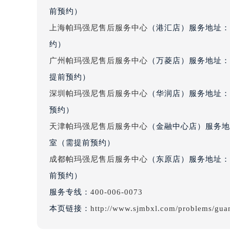
辽宁省沈阳市沈河区中街路137号亨
前预约）
辽宁省沈阳市沈河区中街路83号亨
上海帕玛强尼售后服务中心
（港汇店）服务地址：
北京市朝阳区建国门外大街甲6号华熙
约）
北京市东城区东长安街1号王府井东方
广州帕玛强尼售后服务中心
（万菱店）服务地址：
河北省保定市竞秀区朝阳北大街北国
提前预约）
内蒙古自治区阿拉善盟市左旗土尔扈
深圳帕玛强尼售后服务中心
（华润店）服务地址：深
内蒙古自治区巴彦淖尔市临河区新华
内蒙古自治区包头市青山区幸福路甲
预约）
内蒙古自治区赤峰市红山区哈达街帕
天津帕玛强尼售后服务中心
（金融中心店）服务地址
内蒙古自治区鄂尔多斯市东胜区伊金
室（需提前预约）
内蒙古自治区呼伦贝尔市海拉尔区中
成都帕玛强尼售后服务中心
（东原店）服务地址：成
内蒙古自治区通辽市科尔沁区明仁大
前预约）
内蒙古自治区乌海市海勃湾区人民南
服务专线：
400-006-0073
内蒙古自治区乌兰察布市集宁区恩和
本页链接：
http://www.sjmbxl.com/problems/gua
内蒙古自治区锡林郭勒盟市锡林浩特
内蒙古自治区兴安盟市乌兰浩特市兴