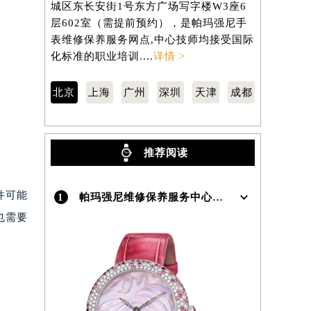
城区东长安街1号东方广场写字楼W3座6
汇区虹桥路
层602室（需提前预约），是帕玛强尼手
3705室
）
表维修保养服务网点,中心技师均接受国际
维修保养服
化标准的职业培训....
详情 >
标准的职业培
北京
上海
广州
深圳
天津
成都
推荐阅读
件可能
1
帕玛强尼维修保养服务中心介绍 | Parmigiani
也需要