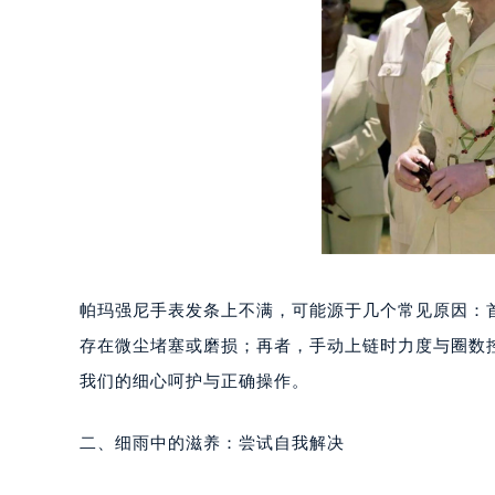
重庆市江北区观音桥步行街2号融恒时
长沙市芙蓉区定王台街道建湘路393
郑州市二七区铭功路10号华润大厦写字
太原市迎泽区解放路15号亨得利名
沈阳市沈河区中街路137号亨得利名
沈阳市沈河区中街路83号亨得利名
乌鲁木齐市天山区红山路26号时代广场
温州市鹿城区锦绣路1067号置信广场
哈尔滨市道里区友谊西路600号富力中
大连市中山区人民路15号国际金融大
帕玛强尼手表发条上不满，可能源于几个常见原因：
佛山市禅城区季华五路57号万科金融中
存在微尘堵塞或磨损；再者，手动上链时力度与圈数
东莞市东城街道鸿福东路1号民盈国贸
我们的细心呵护与正确操作。
无锡市梁溪区人民中路139号恒隆广场
南通市崇川区工农路57号圆融广场写字
二、细雨中的滋养：尝试自我解决
苏州市苏州工业园区星港街199号苏州
武汉市江汉区解放大道686号世界贸易