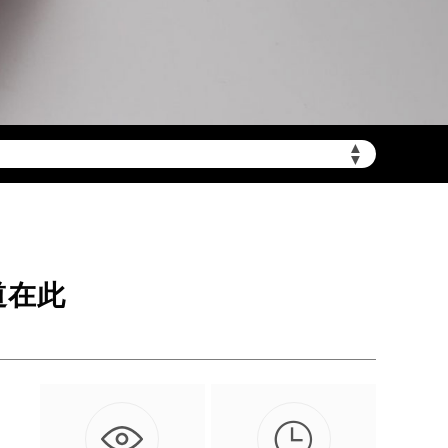
▲
陆需加拨“+86”）
▼
道在此
