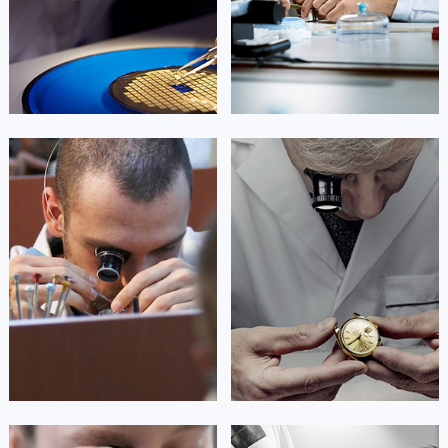


北京帕玛强尼维修
上海帕玛强尼维修
艾德琳·亚历桑德拉
艾莉森·安吉莉亚
资深帕玛强尼技师
资深帕玛强尼技师
是帕玛强尼售后服务中心
是帕玛强尼售后服务中心
(帕玛强尼保养维修中心)
(帕玛强尼保养维修中心)
的高级技师之一
的高级技师之一
Guangzhou parmigiani Maintain
Shenzhen parmigiani Maintain center
center

深圳帕玛强尼维修

广州帕玛强尼维修