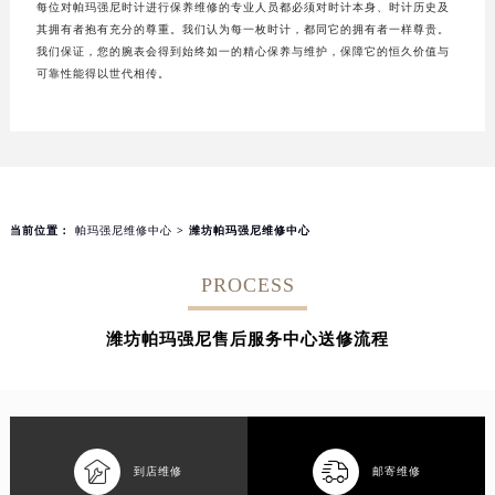
每位对帕玛强尼时计进行保养维修的专业人员都必须对时计本身、时计历史及
其拥有者抱有充分的尊重。我们认为每一枚时计，都同它的拥有者一样尊贵。
我们保证，您的腕表会得到始终如一的精心保养与维护，保障它的恒久价值与
可靠性能得以世代相传。
当前位置：
帕玛强尼维修中心
> 潍坊帕玛强尼维修中心
PROCESS
潍坊帕玛强尼售后服务中心送修流程


到店维修
邮寄维修