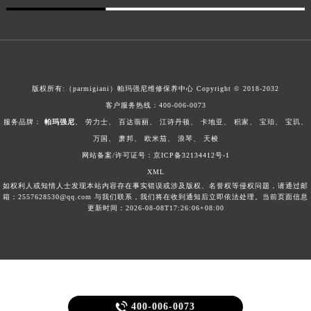
版权所有:（parmigiani）帕玛强尼维修保养中心 Copyright © 2018-2032
客户服务热线：
400-006-0073
服务品牌：
帕玛强尼
、
劳力士
、
百达翡丽
、
江诗丹顿
、
卡地亚
、
积家
、
宝珀
、
宝玑
、
万国
、
萧邦
、
欧米茄
、
浪琴
、
天梭
网站备案/许可证号：京ICP备32134412号-1
XML
如权利人或知情人士发现本站内容存在事实错误或涉及版权、名誉权等侵权问题，请通过邮
箱：2557628530@qq.com 与我们联系，我们将在收到通知后立即依法处理。当前页面信息
更新时间：2026-08-08T17:26:06+08:00

400-006-0073