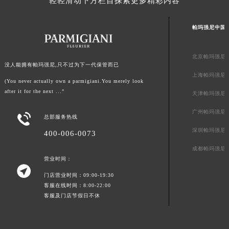
轻轻滑动下方栏目探索更多精彩内容
帕玛强尼中国
北京帕玛强尼
没人能拥有帕玛强尼,只不过为下一代保管而已
上海帕玛强尼
(You never actually own a parmigiani.You merely look
after it for the next ...”
天津帕玛强尼
广州帕玛强尼

总部服务热线
深圳帕玛强尼
400-006-0073
成都帕玛强尼
营业时间：

门店营业时间：09:00-19:30
客服在线时间：8:00-22:00
客服及门店节假日不休