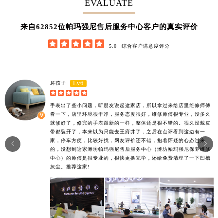
EVALUATE
62852
来自
位帕玛强尼售后服务中心客户的真实评价





5.0
综合客户满意度评分
Lv6
坏孩子





手表出了些小问题，听朋友说起这家店，所以拿过来给店里维修师傅
看一下，店里环境很干净，服务态度很好，维修师傅很专业，没多久
就修好了，修完的手表跟新的一样，整体还是很不错的。很久没戴皮
带都裂开了，本来以为只能去王府井了，之后在点评看到这边有一
家，停车方便，比较好找，网友评价还不错，抱着怀疑的心态过来


的，没想到这家潍坊帕玛强尼售后服务中心（潍坊帕玛强尼保养维修
中心）的师傅是很专业的，很快更换完毕，还给免费清理了一下凹槽
灰尘。推荐这家!