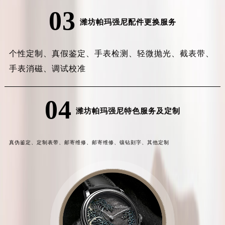
03
潍坊帕玛强尼配件更换服务
个性定制、
真假鉴定、
手表检测、
轻微抛光、
截表带、
手表消磁、
调试校准
04
潍坊帕玛强尼特色服务及定制
真伪鉴定、
定制表带、
邮寄维修、
邮寄维修、
镶钻刻字、
其他定制