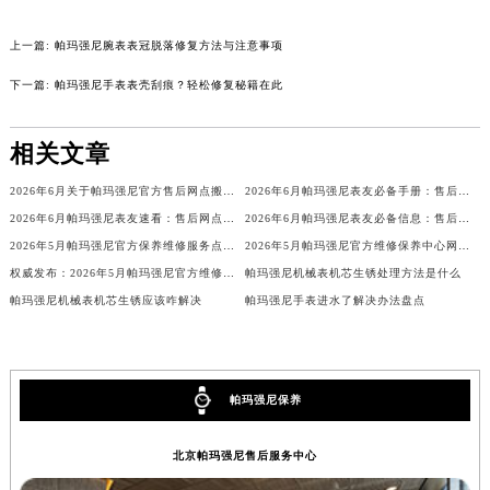
内蒙古自治区锡林郭勒盟市锡林浩特市光明街与额尔敦路交叉口帕玛强尼售后服务中心（需提前预约）
上一篇:
帕玛强尼腕表表冠脱落修复方法与注意事项
内蒙古自治区兴安盟市乌兰浩特市兴安大街帕玛强尼售后服务中心（需提前预约）
山西省大同市平城区迎宾街帕玛强尼售后服务中心（需提前预约）
下一篇:
帕玛强尼手表表壳刮痕？轻松修复秘籍在此
山西省晋城市城区黄华街帕玛强尼售后服务中心（需提前预约）
山西省晋中市榆次区顺城街帕玛强尼售后服务中心（需提前预约）
相关文章
山西省临汾市尧都区解放路帕玛强尼售后服务中心（需提前预约）
2026年6月关于帕玛强尼官方售后网点搬迁及新增的正式公文
2026年6月帕玛强尼表友必备手册：售后网点搬迁及新开
山西省吕梁市离石区永宁中路与建设街交叉口帕玛强尼售后服务中心（需提前预约）
2026年6月帕玛强尼表友速看：售后网点迁移及新开全览
2026年6月帕玛强尼表友必备信息：售后网点搬迁及新开
山西省朔州市朔城区怡西路与鄯阳西街交汇处帕玛强尼售后服务中心（需提前预约）
2026年5月帕玛强尼官方保养维修服务点迁址与新开业信息补充速报文本内容
2026年5月帕玛强尼官方维修保养中心网点地址变更及新开汇总
山西省忻州市忻府区和平东街与七一南路交叉口帕玛强尼售后服务中心（需提前预约）
权威发布：2026年5月帕玛强尼官方维修保养服务中心搬迁新开详情
帕玛强尼机械表机芯生锈处理方法是什么
山西省阳泉市郊区平阳东街与新城大道交叉口帕玛强尼售后服务中心（需提前预约）
帕玛强尼机械表机芯生锈应该咋解决
帕玛强尼手表进水了解决办法盘点
山西省运城市盐湖区河东街帕玛强尼售后服务中心（需提前预约）
山西省长治市潞州区英雄中路帕玛强尼售后服务中心（需提前预约）
山西省太原市迎泽区迎泽街道解放路15号亨得利名表维修授权店3楼帕玛强尼售后服务中心（需提前预约）
帕玛强尼保养
天津市和平区赤峰道136号天津国际金融中心26层2603室帕玛强尼售后服务中心（需提前预约）
安徽省安庆市迎江区人民路帕玛强尼售后服务中心（需提前预约）
北京帕玛强尼售后服务中心
安徽省蚌埠市蚌山区淮河路帕玛强尼售后服务中心（需提前预约）