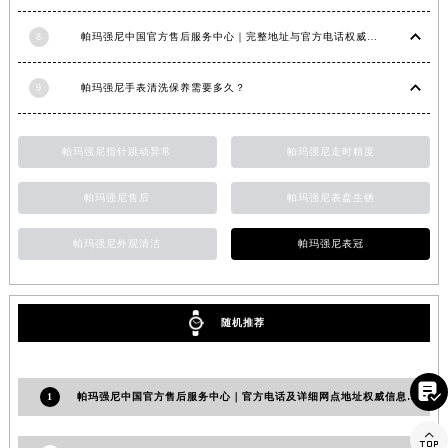
山东省威海市环翠区新威海路89号振华商厦一楼名表维修帕玛强尼售后服务中心（需提前预约）
8
帕玛强尼中国官方售后服务中心｜完整地址与官方电话权威信息通知（2026年7月最新）
山东省潍坊市奎文区东风东街帕玛强尼售后服务中心（需提前预约）
山东省枣庄市滕州市北辛路与善国路交叉口帕玛强尼售后服务中心（需提前预约）
9
帕玛强尼手表清洗保养需要多久？
山东省淄博市张店区金晶大道帕玛强尼售后服务中心（需提前预约）
上海市黄浦区南京东路299号宏伊国际广场写字楼8层806室帕玛强尼售后服务中心（需提前预约）
帕玛强尼指针跳动异常
帕玛强尼走时精度
上海市徐汇区虹桥路3号港汇中心2座37层3705室帕玛强尼售后服务中心（需提前预约）
浙江省杭州市上城区钱江路1366号华润大厦A座5层503-5室帕玛强尼售后服务中心（需提前预约）
帕玛强尼售后
帕玛强尼表盘生锈
浙江省湖州市吴兴区劳动路帕玛强尼售后服务中心（需提前预约）
浙江省嘉兴市南湖区广益路705号嘉兴世界贸易中心A座13层1304室帕玛强尼售后服务中心（需提前预约）
帕玛强尼外观清洁
帕玛强尼表冠
浙江省金华市金东区东市南街777号金华万达广场4号楼22楼2209室帕玛强尼售后服务中心（需提前预约）
浙江省丽水市莲都区解放街帕玛强尼售后服务中心（需提前预约）
随机推荐
浙江省宁波市江北区大闸南路500号来福士广场办公楼20层2009室帕玛强尼售后服务中心（需提前预约）
浙江省衢州市柯城区上街帕玛强尼售后服务中心（需提前预约）
浙江省绍兴市越城区胜利东路379号世茂天际中心写字楼8层805室帕玛强尼售后服务中心（需提前预约）

1
帕玛强尼中国官方售后服务中心｜官方电话及详细网点地址权威信息公告（2026年6月最新）
浙江省舟山市定海区解放东路帕玛强尼售后服务中心（需提前预约）

澳门特别行政区大堂区议事亭前地（新马路）帕玛强尼售后服务中心（需提前预约）