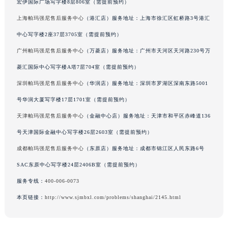
宏伊国际广场写字楼8层806室（需提前预约）
辽宁省铁岭市银州区南马路帕玛强尼售后服务中心（需提前预约）
上海帕玛强尼售后服务中心
（港汇店）服务地址：上海市徐汇区虹桥路3号港汇
辽宁省营口市站前区市府路与渤海大街交叉口帕玛强尼售后服务中心（需提前预约）
中心写字楼2座37层3705室（需提前预约）
辽宁省沈阳市沈河区中街路137号亨得利名表维修授权店1楼帕玛强尼售后服务中心（需提前预约）
广州帕玛强尼售后服务中心
（万菱店）服务地址：广州市天河区天河路230号万
辽宁省沈阳市沈河区中街路83号亨得利名表维修授权店1楼帕玛强尼售后服务中心（需提前预约）
北京市朝阳区建国门外大街甲6号华熙国际中心D座11层1102室帕玛强尼售后服务中心（北京总部）（需提前预约）
菱汇国际中心写字楼A塔7层704室（需提前预约）
北京市东城区东长安街1号王府井东方广场W3座6层602室帕玛强尼售后服务中心（需提前预约）
深圳帕玛强尼售后服务中心
（华润店）服务地址：深圳市罗湖区深南东路5001
河北省保定市竞秀区朝阳北大街北国先天下帕玛强尼售后服务中心（需提前预约）
号华润大厦写字楼17层1701室（需提前预约）
内蒙古自治区阿拉善盟市左旗土尔扈特大街帕玛强尼售后服务中心（需提前预约）
天津帕玛强尼售后服务中心
（金融中心店）服务地址：天津市和平区赤峰道136
内蒙古自治区巴彦淖尔市临河区新华街帕玛强尼售后服务中心（需提前预约）
号天津国际金融中心写字楼26层2603室（需提前预约）
内蒙古自治区包头市青山区幸福路甲3号王府井百货名表维修帕玛强尼售后服务中心（需提前预约）
成都帕玛强尼售后服务中心
（东原店）服务地址：成都市锦江区人民东路6号
内蒙古自治区赤峰市红山区哈达街帕玛强尼售后服务中心（需提前预约）
SAC东原中心写字楼24层2406B室（需提前预约）
内蒙古自治区鄂尔多斯市东胜区伊金霍洛街帕玛强尼售后服务中心（需提前预约）
内蒙古自治区呼伦贝尔市海拉尔区中央街帕玛强尼售后服务中心（需提前预约）
服务专线：
400-006-0073
内蒙古自治区通辽市科尔沁区明仁大街帕玛强尼售后服务中心（需提前预约）
本页链接：
http://www.sjmbxl.com/problems/shanghai/2145.html
内蒙古自治区乌海市海勃湾区人民南路帕玛强尼售后服务中心（需提前预约）
内蒙古自治区乌兰察布市集宁区恩和大街帕玛强尼售后服务中心（需提前预约）