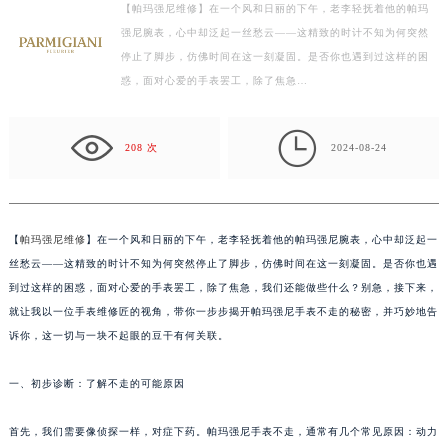
【帕玛强尼维修】在一个风和日丽的下午，老李轻抚着他的帕玛
徐州市鼓楼区淮海东路29号苏宁广场IFC国际金融中心写字楼35层3508室（需提前预约）
强尼腕表，心中却泛起一丝愁云——这精致的时计不知为何突然
扬州市邗江区国展路29号星耀天地写字楼1号楼18层1803室（需提前预约）
停止了脚步，仿佛时间在这一刻凝固。是否你也遇到过这样的困
盐城市盐都区世纪大道5号盐城金融城写字楼1号楼16层1604室（需提前预约）
惑，面对心爱的手表罢工，除了焦急…
泰州市海陵区永定东路399号置地商务中心东塔写字楼（华润万象城）17层1706室（需提前预约）
宁波市江北区大闸南路500号来福士广场办公楼20层2009室（需提前预约）

208 次
2024-08-24
杭州市上城区钱江路1366号华润大厦写字楼A座5层503-5室（需提前预约）
金华市金东区东市南街777号金华万达广场写字楼4号楼22层2209室（需提前预约）
绍兴市越城区胜利东路379号世茂天际中心写字楼8层805室（需提前预约）
【
帕玛强尼维修
】在一个风和日丽的下午，老李轻抚着他的帕玛强尼腕表，心中却泛起一
嘉兴市南湖区广益路705号嘉兴世界贸易中心写字楼A座13层1304室（需提前预约）
丝愁云——这精致的时计不知为何突然停止了脚步，仿佛时间在这一刻凝固。是否你也遇
南昌市红谷滩新区红谷中大道998号绿地双子塔（中央广场）A1座办公楼14层07室（需提前预约）
到过这样的困惑，面对心爱的手表罢工，除了焦急，我们还能做些什么？别急，接下来，
济南市历下区经十路11111号华润中心写字楼（万象城）15层1508室（需提前预约）
就让我以一位手表维修匠的视角，带你一步步揭开帕玛强尼手表不走的秘密，并巧妙地告
广州市天河区天河路230号万菱汇国际中心写字楼A塔7层704室（需提前预约）
诉你，这一切与一块不起眼的豆干有何关联。
广州市越秀区环市东路371-375号世界贸易中心大厦南塔写字楼15层07室（需提前预约）
深圳市罗湖区深南东路5001号华润大厦写字楼17层1701室（需提前预约）
一、初步诊断：了解不走的可能原因
惠州市惠城区江北文昌一路7号华贸大厦写字楼1座30层05室（需提前预约）
首先，我们需要像侦探一样，对症下药。帕玛强尼手表不走，通常有几个常见原因：动力
厦门市思明区湖滨东路95号华润大厦写字楼B座11层1104室（需提前预约）