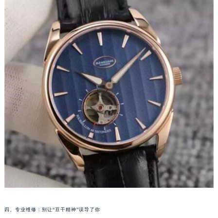
苏州市苏州工业园区星港街199号苏州中心办公楼C座22层08室（需提前预约）
武汉市江汉区解放大道686号世界贸易大厦38层09室（需提前预约）
南宁市青秀区金湖路59号地王大厦12楼1224室（需提前预约）
合肥市蜀山区潜山路111号万象城华润大厦B座12楼03室（需提前预约）
泉州市丰泽区宝洲路729号浦西万达中心写字楼A座7楼709室（需提前预约）
青岛市南区山东路6号华润大厦B座22层04室（需提前预约）
烟台市芝罘区胜利路139号万达金融中心A座907室（需提前预约）
长春市朝阳区西安大路727号中银大厦A座(旺进大厦)18层09室（需提前预约）
贵阳市南明区都司高架桥路33号亨特国际金融中心14楼14D（需提前预约）
昆明市盘龙区北京路928号同德昆明广场写字楼10层06室（需提前预约）
石家庄市长安区中山东路39号勒泰中心写字楼B座13层07室（需提前预约）
西安市碑林区南关正街88号华侨城长安国际中心E座6楼10室（需提前预约）
海口市龙华区金贸东路5号海口华润大厦B座17层1707室（需提前预约）
唐山市路南区新华东道100号万达广场写字楼A座10层1002室（需提前预约）
台州市椒江区东海大道1800号腾达中心东1幢20楼2002室（需提前预约）
四、专业维修：别让“豆干精神”误导了你
内蒙古自治区呼和浩特市玉泉区大学西街70号华润万象城写字楼（鄂尔多斯大厦）23层2326室（需提前预约）