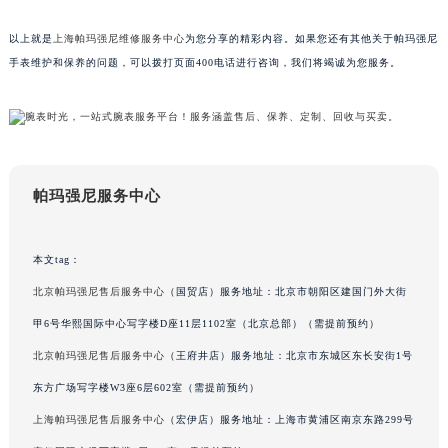
吉林省辽源市龙山区人民大街帕玛强尼售后服务中心（需提前预约）
以上就是
上海帕玛强尼维修服务中心
为您分享的精彩内容。如果您还有其他关于帕玛强尼
吉林省梅河口市新华街道梅河大街帕玛强尼售后服务中心（需提前预约）
手表维护和保养的问题，可以拨打页面400电话进行咨询，我们将竭诚为您服务。
吉林省四平市铁东区紫气大路与南九经街交汇处帕玛强尼售后服务中心（需提前预约）
吉林省松原市宁江区五环大街帕玛强尼售后服务中心（需提前预约）
吉林省通化市东昌区环通乡江南大街帕玛强尼售后服务中心（需提前预约）
吉林省延边市延吉市解放路帕玛强尼售后服务中心（需提前预约）
辽宁省鞍山市铁东区站前街帕玛强尼售后服务中心（需提前预约）
帕玛强尼服务中心
辽宁省本溪市平山区胜利路帕玛强尼售后服务中心（需提前预约）
辽宁省朝阳市双塔区新华路帕玛强尼售后服务中心（需提前预约）
本文tag：
辽宁省丹东市振兴区七经街帕玛强尼售后服务中心（需提前预约）
北京帕玛强尼售后服务中心
（国贸店）服务地址：北京市朝阳区建国门外大街
辽宁省抚顺市新抚区东一路帕玛强尼售后服务中心（需提前预约）
甲6号华熙国际中心写字楼D座11层1102室（北京总部）（需提前预约）
辽宁省阜新市海州区解放大街帕玛强尼售后服务中心（需提前预约）
辽宁省葫芦岛市连山区中央路帕玛强尼售后服务中心（需提前预约）
北京帕玛强尼售后服务中心
（王府井店）服务地址：北京市东城区东长安街1号
辽宁省锦州市古塔区中央大街帕玛强尼售后服务中心（需提前预约）
东方广场写字楼W3座6层602室（需提前预约）
辽宁省辽阳市白塔区新运大街帕玛强尼售后服务中心（需提前预约）
上海帕玛强尼售后服务中心
（宏伊店）服务地址：上海市黄浦区南京东路299号
辽宁省盘锦市兴隆台区石油大街帕玛强尼售后服务中心（需提前预约）