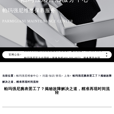
帕玛强尼维修保养服务
PARMIGIANI MAINTENANCE CENTER
2026年8月帕玛强尼中国区售后服务网络优化升级公告
2026年8月帕玛强尼全国官方售后客户服务热线：400-006-0073
▲
官网公告>
帕玛强尼官方全国统一服务热线400-006-0073，服务覆盖中国大陆、香港、澳门、台湾全部区域（非大陆需加拨“+86”）
▼
2026年8月帕玛强尼售后服务中心最新网点地址：
北京市朝阳区建国门外大街甲6号华熙国际中心写字楼D座11层1102室（北京总部）（需提前预约）
当前位置：
帕玛强尼维修中心
>
问题/知识/资讯
>
上海
> 帕玛强尼腕表罢工了？揭秘故障
北京市东城区东长安街1号东方广场写字楼W3座6层602室（需提前预约）
解决之道，精准再现时间流转
天津市和平区赤峰道136号天津国际金融中心写字楼26层2603室（需提前预约）
帕玛强尼腕表罢工了？揭秘故障解决之道，精准再现时间流
上海市徐汇区虹桥路3号港汇中心写字楼2座37层3705室（需提前预约）
转
上海市黄浦区南京东路299号宏伊国际广场写字楼8层806室（需提前预约）
南京市秦淮区中山南路1号（新街口）南京中心写字楼22层C1-1室（需提前预约）
常州市新北区龙锦路1590号现代传媒中心写字楼5号楼10层1008室（需提前预约）