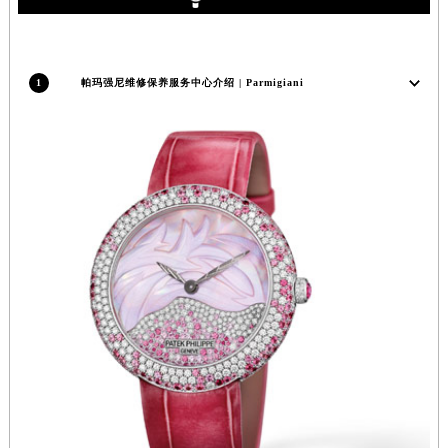
福建省莆田市城厢区霞林街道荔华东大道帕玛强尼售后服务中心（需提前预约）
福建省三明市三元区东乾二路帕玛强尼售后服务中心（需提前预约）
福建省漳州市龙文区步港路帕玛强尼售后服务中心（需提前预约）
1
帕玛强尼维修保养服务中心介绍 | Parmigiani
江苏省常州市新北区龙锦路1590号现代传媒中心5号楼10层1008室帕玛强尼售后服务中心（需提前预约）
江苏省淮安市清江浦区淮海北路帕玛强尼售后服务中心（需提前预约）
江苏省连云港市海州区通灌北路帕玛强尼售后服务中心（需提前预约）
江苏省南京市秦淮区中山南路1号南京中心22层22-C1-C3室帕玛强尼售后服务中心（需提前预约）
江苏省宿迁市宿城区西湖路帕玛强尼售后服务中心（需提前预约）
江苏省泰州市海陵区永定东路399号置地商务中心东塔（华润万象城）17层1706室帕玛强尼售后服务中心（需提前预约）
江苏省徐州市鼓楼区淮海东路29号苏宁广场IFC国际金融中心35层3508室帕玛强尼售后服务中心（需提前预约）
江苏省盐城市盐都区世纪大道5号盐城金融城写字楼1号楼16层1604室帕玛强尼售后服务中心（需提前预约）
江苏省扬州市邗江区国展路29号星耀天地写字楼1号楼18层1803室帕玛强尼售后服务中心（需提前预约）
江苏省镇江市京口区中山东路帕玛强尼售后服务中心（需提前预约）
江西省抚州市临川区赣东大道帕玛强尼售后服务中心（需提前预约）
江西省赣州市章贡区文清路帕玛强尼售后服务中心（需提前预约）
江西省吉安市吉州区井冈山大道帕玛强尼售后服务中心（需提前预约）