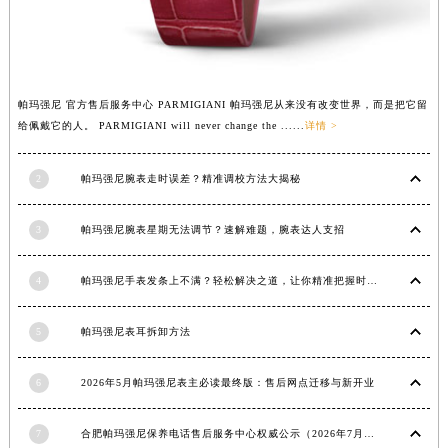
江西省景德镇市珠山区珠山中路帕玛强尼售后服务中心（需提前预约）
江西省九江市浔阳区浔阳路帕玛强尼售后服务中心（需提前预约）
江西省南昌市红谷滩新区红谷中大道998号绿地双子塔（中央广场）A1座办公楼14层1407室帕玛强尼售后服务中心（需提前预约）
江西省萍乡市安源区萍安北大道与康庄路交叉口帕玛强尼售后服务中心（需提前预约）
帕玛强尼 官方售后服务中心 PARMIGIANI 帕玛强尼从来没有改变世界，而是把它留
给佩戴它的人。 PARMIGIANI will never change the ......
详情 >
江西省上饶市信州区滨江西路帕玛强尼售后服务中心（需提前预约）
江西省新余市渝水区北湖西路帕玛强尼售后服务中心（需提前预约）
2
帕玛强尼腕表走时误差？精准调校方法大揭秘
江西省宜春市袁州区中山中路帕玛强尼售后服务中心（需提前预约）
江西省鹰潭市月湖区胜利东路帕玛强尼售后服务中心（需提前预约）
3
帕玛强尼腕表星期无法调节？速解难题，腕表达人支招
山东省德州市德城区东风中路帕玛强尼售后服务中心（需提前预约）
山东省东营市东营区济南路帕玛强尼售后服务中心（需提前预约）
4
帕玛强尼手表发条上不满？轻松解决之道，让你精准把握时间
山东省济南市历下区经十路11111号华润中心写字楼（万象城）15层1508室帕玛强尼售后服务中心（需提前预约）
山东省济宁市任城区太白楼路帕玛强尼售后服务中心（需提前预约）
5
帕玛强尼表耳拆卸方法
山东省莱芜市文化南路8号银座商城名表维修一楼名表维修帕玛强尼售后服务中心（需提前预约）
6
2026年5月帕玛强尼表主必读最终版：售后网点迁移与新开业
山东省临沂市兰山区解放路帕玛强尼售后服务中心（需提前预约）
山东省日照市东港区烟台路帕玛强尼售后服务中心（需提前预约）
7
合肥帕玛强尼保养电话售后服务中心权威公示（2026年7月最新）
山东省泰安市泰山区财源街道泰山大街帕玛强尼售后服务中心（需提前预约）