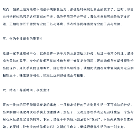
甘肃省兰州市七里河区西津西路16号兰州中心写字楼21层2102室（需提前预约）
然而，如果上述方法都不能使手表恢复活力，那便是时候展现真正的技术了。这时，试图
重庆市解放碑渝中区民权路28号英利国际金融中心写字楼20层01室（需提前预约）
自行拆解帕玛强尼这样高端的手表，无异于用豆干去开锁，看似有趣却可能导致更多问
黑龙江省大庆市萨尔图区会战大街帕玛强尼售后服务中心（需提前预约）
题。正如制作豆干需要专业的工艺与环境，手表维修同样需要专业的工具与经验。
黑龙江省鹤岗市向阳区红军路帕玛强尼售后服务中心（需提前预约）
五、何为专业服务的重要性
黑龙江省黑河市爱辉区中央街帕玛强尼售后服务中心（需提前预约）
黑龙江省鸡西市鸡冠区红军路帕玛强尼售后服务中心（需提前预约）
走进一家专业维修中心，就像是将一块平凡的豆腐交给大师傅，经过一番精心调理，最终
黑龙江省佳木斯市向阳区长安路帕玛强尼售后服务中心（需提前预约）
成为美味的豆干。专业的技师不仅能准确判断并修复复杂问题，还能确保所有部件得到恰
黑龙江省牡丹江市东安区太平路帕玛强尼售后服务中心（需提前预约）
当的保养，延长手表的使用寿命。自行尝试高级维修，就如同试图在家中复制街角老店的
黑龙江省七台河市桃山区大同街帕玛强尼售后服务中心（需提前预约）
秘制豆干，味道或许相似，却难以达到那份纯正与精细。
黑龙江省齐齐哈尔市龙沙区龙华路帕玛强尼售后服务中心（需提前预约）
六、结语：尊重时间，享受生活
黑龙江省双鸭山市尖山区新兴大街帕玛强尼售后服务中心（需提前预约）
黑龙江省绥化市北林区新华街与康庄路交叉口帕玛强尼售后服务中心（需提前预约）
正如一块好的豆干能增添餐桌的乐趣，一只精准运行的手表则是生活中不可或缺的伴侣。
黑龙江省伊春市伊美区通河路帕玛强尼售后服务中心（需提前预约）
当你的帕玛强尼再次在手腕上优雅跳动，别忘了，无论是修理手表还是品味生活，专业与
吉林省白城市洮北区明仁南街帕玛强尼售后服务中心（需提前预约）
耐心永远是最宝贵的调料。下次，当你手中的帕玛强尼暂时“休憩”，不妨先从简单自查开
吉林省白山市浑江区浑江大街帕玛强尼售后服务中心（需提前预约）
始，必要时，让专业的维修师为它注入新的生命力，继续记录你生活的每一刻美好。
吉林省吉林市船营区河南街帕玛强尼售后服务中心（需提前预约）