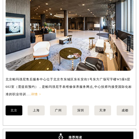
安徽省亳州市谯城区魏武大道帕玛强尼售后服务中心（需提前预约）
安徽省池州市贵池区长江路帕玛强尼售后服务中心（需提前预约）
安徽省滁州市琅琊区南谯北路帕玛强尼售后服务中心（需提前预约）
安徽省阜阳市颍州区颍州北路帕玛强尼售后服务中心（需提前预约）
安徽省淮北市相山区淮海路帕玛强尼售后服务中心（需提前预约）
安徽省淮南市田家庵区国庆中路帕玛强尼售后服务中心（需提前预约）
安徽省黄山市屯溪区黄山西路帕玛强尼售后服务中心（需提前预约）
安徽省六安市金安区解放中路帕玛强尼售后服务中心（需提前预约）
安徽省马鞍山市雨山区湖南西路帕玛强尼售后服务中心（需提前预约）
北京帕玛强尼售后服务中心位于北京市东城区东长安街1号东方广场写字楼W3座6层
上
安徽省宿州市埇桥区人民中路帕玛强尼售后服务中心（需提前预约）
602室（需提前预约），是帕玛强尼手表维修保养服务网点,中心技师均接受国际化标
室
安徽省铜陵市铜官区石城大道帕玛强尼售后服务中心（需提前预约）
准的职业培训....
详情 >
职业
安徽省芜湖市镜湖区中山路步行街帕玛强尼售后服务中心（需提前预约）
安徽省宣城市宣州区叠嶂西路帕玛强尼售后服务中心（需提前预约）
北京
上海
广州
深圳
天津
成都
福建省龙岩市新罗区九一南路帕玛强尼售后服务中心（需提前预约）
福建省南平市建阳区人民西路帕玛强尼售后服务中心（需提前预约）
福建省宁德市蕉城区天湖东路帕玛强尼售后服务中心（需提前预约）
推荐阅读