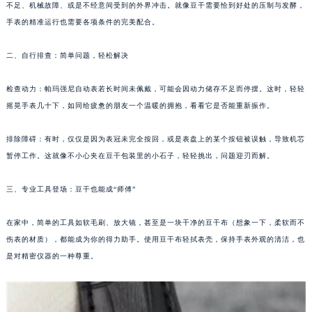
不足、机械故障、或是不经意间受到的外界冲击。就像豆干需要恰到好处的压制与发酵，
福州市鼓楼区五四路128-1号恒力城写字楼15层03室（需提前预约）
手表的精准运行也需要各项条件的完美配合。
成都市锦江区人民东路6号SAC东原中心写字楼24层2406B室（需提前预约）
重庆市江北区观音桥步行街2号融恒时代广场写字楼9层902室（需提前预约）
二、自行排查：简单问题，轻松解决
长沙市芙蓉区定王台街道建湘路393号世茂环球金融中心写字楼（芙蓉广场）10层13室（需提前预约）
检查动力：帕玛强尼自动表若长时间未佩戴，可能会因动力储存不足而停摆。这时，轻轻
郑州市二七区铭功路10号华润大厦写字楼29层2905室（需提前预约）
摇晃手表几十下，如同给疲惫的朋友一个温暖的拥抱，看看它是否能重新振作。
太原市迎泽区解放路15号亨得利名表服务中心（品牌授权店）3层整层（需提前预约）
沈阳市沈河区中街路137号亨得利名表服务中心（品牌授权店）1层整层（需提前预约）
排除障碍：有时，仅仅是因为表冠未完全按回，或是表盘上的某个按钮被误触，导致机芯
沈阳市沈河区中街路83号亨得利名表服务中心（品牌授权店）1层整层（需提前预约）
暂停工作。这就像不小心夹在豆干包装里的小石子，轻轻挑出，问题迎刃而解。
乌鲁木齐市天山区红山路26号时代广场（CCMALL）C座17层17-B（需提前预约）
温州市鹿城区锦绣路1067号置信广场10层1015室（需提前预约）
三、专业工具登场：豆干也能成“师傅”
哈尔滨市道里区友谊西路600号富力中心T2座写字楼29层03室（需提前预约）
在家中，简单的工具如软毛刷、放大镜，甚至是一块干净的豆干布（想象一下，柔软而不
大连市中山区人民路15号国际金融大厦7层G室（需提前预约）
伤表的材质），都能成为你的得力助手。使用豆干布轻拭表壳，保持手表外观的清洁，也
佛山市禅城区季华五路57号万科金融中心C座12层1205室（需提前预约）
是对精密仪器的一种尊重。
东莞市东城街道鸿福东路1号民盈国贸中心T1写字楼9层907室（需提前预约）
无锡市梁溪区人民中路139号恒隆广场写字楼1座11层1104室（需提前预约）
南通市崇川区工农路57号圆融广场写字楼16层1603室（需提前预约）