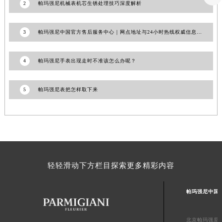
2
帕玛强尼机械表机芯生锈处理技巧深度解析
澳门特别行政区风顺堂区南湾大马路帕玛强尼售后服务中心（需提前预约）
澳门特别行政区花地玛堂区关闸广场帕玛强尼售后服务中心（需提前预约）
3
帕玛强尼中国官方售后服务中心｜网点地址与24小时热线权威信息公告（2026年6月最新）
澳门特别行政区花王堂区大三巴商圈帕玛强尼售后服务中心（需提前预约）
澳门特别行政区嘉模堂区官也街帕玛强尼售后服务中心（需提前预约）
4
帕玛强尼手表出现走时不准该怎么办呢？
澳门省路氹城市金光大道帕玛强尼售后服务中心（需提前预约）
澳门特别行政区望德堂区塔石广场帕玛强尼售后服务中心（需提前预约）
5
帕玛强尼表把怎样取下来
福建省福州市鼓楼区五四路128-1号恒力城写字楼15层03室帕玛强尼售后服务中心（需提前预约）
福建省厦门市思明区湖滨东路95号万象城华润大厦B座11层1104室帕玛强尼售后服务中心（需提前预约）
广东省潮州市潮安区新风路与潮汕路交汇处帕玛强尼售后服务中心（需提前预约）
广东省广州市天河区天河路230号万菱汇国际中心A塔7层704室帕玛强尼售后服务中心（需提前预约）
广东省广州市越秀区环市东路371-375号世界贸易中心大厦南塔15层1507室帕玛强尼售后服务中心（需提前预约）
广东省河源市源城区越王大道帕玛强尼售后服务中心（需提前预约）
轻轻滑动下方栏目探索更多精彩内容
广东省惠州市惠城区江北文昌一路7号华贸大厦1座30层3005室帕玛强尼售后服务中心（需提前预约）
广东省江门市蓬江区广场西路帕玛强尼售后服务中心（需提前预约）
帕玛强尼中国
广东省揭阳市榕城进贤门步行街帕玛强尼售后服务中心（需提前预约）
广东省茂名市电白区水东街道迎宾大道帕玛强尼售后服务中心（需提前预约）
北京帕玛强尼