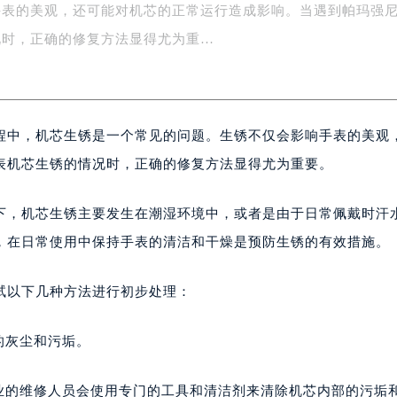
手表的美观，还可能对机芯的正常运行造成影响。当遇到帕玛强
务中心东塔写字楼（华润万象城）17层1706室（需提前预约）
场办公楼20层2009室（需提前预约）
况时，正确的修复方法显得尤为重…
写字楼A座5层503-5室（需提前预约）
广场写字楼4号楼22层2209室（需提前预约）
际中心写字楼8层805室（需提前预约）
程中，机芯生锈是一个常见的问题。生锈不仅会影响手表的美观
易中心写字楼A座13层1304室（需提前预约）
绿地双子塔（中央广场）A1座办公楼14层07室（需提前预约）
表机芯生锈的情况时，正确的修复方法显得尤为重要。
心写字楼（万象城）15层1508室（需提前预约）
际中心写字楼A塔7层704室（需提前预约）
下，机芯生锈主要发生在潮湿环境中，或者是由于日常佩戴时汗
世界贸易中心大厦南塔写字楼15层07室（需提前预约）
，在日常使用中保持手表的清洁和干燥是预防生锈的有效措施。
厦写字楼17层1701室（需提前预约）
厦写字楼1座30层05室（需提前预约）
试以下几种方法进行初步处理：
字楼B座11层1104室（需提前预约）
写字楼15层03室（需提前预约）
的灰尘和污垢。
心写字楼24层2406B室（需提前预约）
代广场写字楼9层902室（需提前预约）
业的维修人员会使用专门的工具和清洁剂来清除机芯内部的污垢