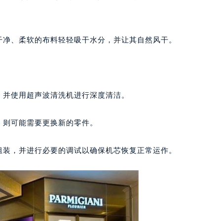
号世茂环球金融中心写字楼（芙蓉广场）10层13室（需提前预约
楼29层2905室（需提前预约）
表服务中心（品牌授权店）3层整层（需提前预约）
干净、柔软的布料轻轻吸干水分，并让其自然风干。
表服务中心（品牌授权店）1层整层（需提前预约）
表服务中心（品牌授权店）1层整层（需提前预约）
（CCMALL）C座17层17-B（需提前预约）
10层1015室（需提前预约）
，并使用超声波清洗机进行深度清洁。
心T2座写字楼29层03室（需提前预约）
厦7层G室（需提前预约）
，则可能需要更换新的零件。
心C座12层1205室（需提前预约）
中心T1写字楼9层907室（需提前预约）
组装，并进行必要的调试以确保机芯恢复正常运作。
写字楼1座11层1104室（需提前预约）
楼16层1603室（需提前预约）
中心办公楼C座22层08室（需提前预约）
大厦38层09室（需提前预约）
楼1224室（需提前预约）