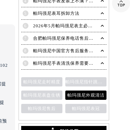
4
帕玛强尼手表发条上不满？轻松解决之道，让你精准把握时间

5
帕玛强尼表耳拆卸方法
6
2026年5月帕玛强尼表主必读最终版：售后网点迁移与新开业
7
合肥帕玛强尼保养电话售后服务中心权威公示（2026年7月最新）
8
帕玛强尼中国官方售后服务中心｜完整地址与官方电话权威信息通知（2026年7月最新）
9
帕玛强尼手表清洗保养需要多久？
02
帕玛强尼走时精度
帕玛强尼指针跳动异常
需提
帕玛强尼表盘生锈
帕玛强尼外观清洁
需提
帕玛强尼售后
帕玛强尼表冠
前预