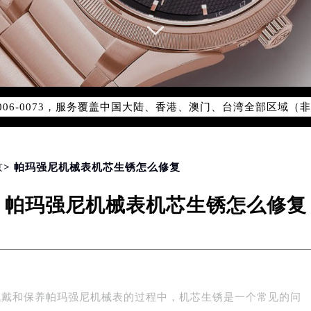
务网络优化升级公告
务热线：400-006-0073
006-0073，服务覆盖中国大陆、香港、澳门、台湾全部区域（非大
新网点地址：
国际中心写字楼D座11层1102室（北京总部）（需提前预约）
字楼W3座6层602室（需提前预约）
融中心写字楼26层2603室（需提前预约）
京
> 帕玛强尼机械表机芯生锈怎么修复
2座37层3705室（需提前预约）
帕玛强尼机械表机芯生锈怎么修复
际广场写字楼8层806室（需提前预约）
南京中心写字楼22层C1-1室（需提前预约）
中心写字楼5号楼10层1008室（需提前预约）
FC国际金融中心写字楼35层3508室（需提前预约）
楼1号楼18层1803室（需提前预约）
佩戴和保养帕玛强尼机械表的过程中，机芯生锈是一个常见的问
字楼1号楼16层1604室（需提前预约）