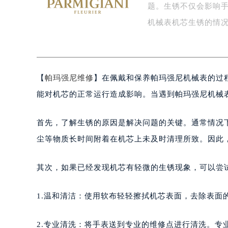
题。生锈不仅会影响
泰州市海陵区永定东路399号置地商
宁波市江北区大闸南路500号来福士广
机械表机芯生锈的情
杭州市上城区钱江路1366号华润大厦
金华市金东区东市南街777号金华万达
绍兴市越城区胜利东路379号世茂天
【
帕玛强尼维修
】在佩戴和保养帕玛强尼机械表的过
嘉兴市南湖区广益路705号嘉兴世界贸
南昌市红谷滩新区红谷中大道998号
能对机芯的正常运行造成影响。当遇到帕玛强尼机械
济南市历下区经十路11111号华润中
广州市天河区天河路230号万菱汇国
首先，了解生锈的原因是解决问题的关键。通常情况
广州市越秀区环市东路371-375号
尘等物质长时间附着在机芯上未及时清理所致。因此
深圳市罗湖区深南东路5001号华润大
惠州市惠城区江北文昌一路7号华贸大
其次，如果已经发现机芯有轻微的生锈现象，可以尝
厦门市思明区湖滨东路95号华润大厦写
福州市鼓楼区五四路128-1号恒力城
1.温和清洁：使用软布轻轻擦拭机芯表面，去除表面
成都市锦江区人民东路6号SAC东原中
重庆市江北区观音桥步行街2号融恒时
2.专业清洗：将手表送到专业的维修点进行清洗。专