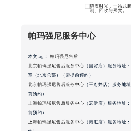
黑龙江省鹤岗市向阳区红军路帕玛强
黑龙江省黑河市爱辉区中央街帕玛强
黑龙江省鸡西市鸡冠区红军路帕玛强
黑龙江省佳木斯市向阳区长安路帕玛
帕玛强尼服务中心
黑龙江省牡丹江市东安区太平路帕玛
黑龙江省七台河市桃山区大同街帕玛
黑龙江省齐齐哈尔市龙沙区龙华路帕
本文tag：
帕玛强尼售后
黑龙江省双鸭山市尖山区新兴大街帕
北京帕玛强尼售后服务中心
（国贸店）服务地址：
黑龙江省绥化市北林区新华街与康庄
室（北京总部）（需提前预约）
黑龙江省伊春市伊美区通河路帕玛强
北京帕玛强尼售后服务中心
（王府井店）服务地址
吉林省白城市洮北区明仁南街帕玛强
前预约）
吉林省白山市浑江区浑江大街帕玛强
吉林省吉林市船营区河南街帕玛强尼
上海帕玛强尼售后服务中心
（宏伊店）服务地址：
吉林省辽源市龙山区人民大街帕玛强
前预约）
吉林省梅河口市新华街道梅河大街帕
上海帕玛强尼售后服务中心
（港汇店）服务地址：
吉林省四平市铁东区紫气大路与南九