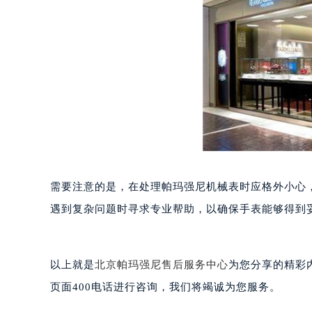
合肥市蜀山区潜山路111号万象城华润
泉州市丰泽区宝洲路729号浦西万达中
青岛市南区山东路6号华润大厦B座2
烟台市芝罘区胜利路139号万达金融中
长春市朝阳区西安大路727号中银大厦
贵阳市南明区都司高架桥路33号亨特
昆明市盘龙区北京路928号同德昆明
石家庄市长安区中山东路39号勒泰中
西安市碑林区南关正街88号华侨城长
海口市龙华区金贸东路5号海口华润大厦
需要注意的是，在处理帕玛强尼机械表时应格外小心
唐山市路南区新华东道100号万达广场
遇到复杂问题时寻求专业帮助，以确保手表能够得到
台州市椒江区东海大道1800号腾达中
内蒙古自治区呼和浩特市玉泉区大学西
甘肃省兰州市七里河区西津西路16号兰
以上就是
北京帕玛强尼售后服务中心
为您分享的精彩
重庆市解放碑渝中区民权路28号英利
页面400电话进行咨询，我们将竭诚为您服务。
黑龙江省大庆市萨尔图区会战大街帕