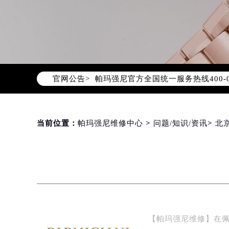
2026年8月帕玛强尼中国区售后服
2026年8月帕玛强尼全国官方售后客户服
帕玛强尼官方全国统一服务热线400-
官网公告>
2026年8月帕玛强尼售后服务中心最
北京市朝阳区建国门外大街甲6号华熙
北京市东城区东长安街1号东方广场写
天津市和平区赤峰道136号天津国际金
当前位置：
帕玛强尼维修中心
>
问题/知识/资讯
>
北
上海市徐汇区虹桥路3号港汇中心写字楼
上海市黄浦区南京东路299号宏伊国
南京市秦淮区中山南路1号（新街口）
常州市新北区龙锦路1590号现代传媒
徐州市鼓楼区淮海东路29号苏宁广场I
扬州市邗江区国展路29号星耀天地写字
【帕玛强尼维修】在
盐城市盐都区世纪大道5号盐城金融城写