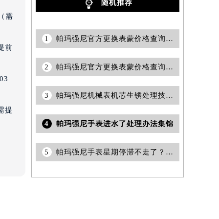
随机推荐
（需
1
帕玛强尼官方更换表蒙价格查询｜全新网点地址与售后热线权威信息公告（2026年7月最新）
提前
2
帕玛强尼官方更换表蒙价格查询｜服务电话和详细网点地址权威信息公告（2026年7月最新）
03
3
帕玛强尼机械表机芯生锈处理技巧汇总
需提
4
帕玛强尼手表进水了处理办法集锦
5
帕玛强尼手表星期停滞不走了？别慌，专业修复指南在此