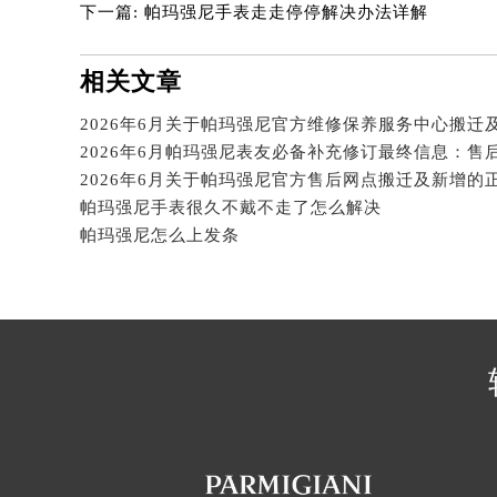
下一篇:
帕玛强尼手表走走停停解决办法详解
辽宁省沈阳市沈河区中街路83号亨
北京市朝阳区建国门外大街甲6号华熙
相关文章
北京市东城区东长安街1号王府井东方
河北省保定市竞秀区朝阳北大街北国
内蒙古自治区阿拉善盟市左旗土尔扈
内蒙古自治区巴彦淖尔市临河区新华
内蒙古自治区包头市青山区幸福路甲
帕玛强尼手表很久不戴不走了怎么解决
内蒙古自治区赤峰市红山区哈达街帕
帕玛强尼怎么上发条
内蒙古自治区鄂尔多斯市东胜区伊金
内蒙古自治区呼伦贝尔市海拉尔区中
内蒙古自治区通辽市科尔沁区明仁大
内蒙古自治区乌海市海勃湾区人民南
内蒙古自治区乌兰察布市集宁区恩和
内蒙古自治区锡林郭勒盟市锡林浩特
内蒙古自治区兴安盟市乌兰浩特市兴
山西省大同市平城区迎宾街帕玛强尼