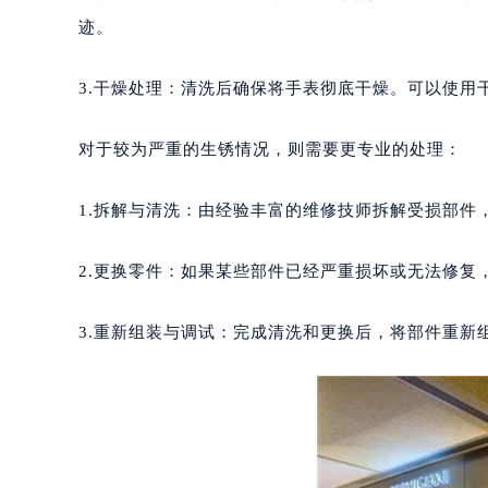
长沙市芙蓉区定王台街道建湘路393
迹。
郑州市二七区铭功路10号华润大厦写字
太原市迎泽区解放路15号亨得利名
3.干燥处理：清洗后确保将手表彻底干燥。可以使用
沈阳市沈河区中街路137号亨得利名
沈阳市沈河区中街路83号亨得利名
对于较为严重的生锈情况，则需要更专业的处理：
乌鲁木齐市天山区红山路26号时代广场
温州市鹿城区锦绣路1067号置信广场
1.拆解与清洗：由经验丰富的维修技师拆解受损部件
哈尔滨市道里区友谊西路600号富力中
大连市中山区人民路15号国际金融大
2.更换零件：如果某些部件已经严重损坏或无法修复
佛山市禅城区季华五路57号万科金融中
东莞市东城街道鸿福东路1号民盈国贸
3.重新组装与调试：完成清洗和更换后，将部件重新
无锡市梁溪区人民中路139号恒隆广场
南通市崇川区工农路57号圆融广场写字
苏州市苏州工业园区星港街199号苏州
武汉市江汉区解放大道686号世界贸易
南宁市青秀区金湖路59号地王大厦12