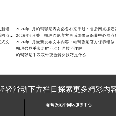
得利名表维修授权店1楼帕玛强尼售后服务中心（需提前预约）
国际中心D座11层1102室帕玛强尼售后服务中心（北京总部）
广场W3座6层602室帕玛强尼售后服务中心（需提前预约）
先天下帕玛强尼售后服务中心（需提前预约）
2026年6月关于帕玛强尼官方维修保养服务中心搬迁及新增的正式文件
2026年6月帕玛强尼表友必备补充手册：售后网点搬迁
特大街帕玛强尼售后服务中心（需提前预约）
2026年6月帕玛强尼表友必备补充修订最终信息：售后网点搬迁及新开
街帕玛强尼售后服务中心（需提前预约）
2026年6月关于帕玛强尼官方售后网点搬迁及新增的正式文件（修订）
3号王府井百货名表维修帕玛强尼售后服务中心（需提前预约）
帕玛强尼手表走时不准处理技巧详解
玛强尼售后服务中心（需提前预约）
帕玛强尼手表表针变色解决技巧是什么
霍洛街帕玛强尼售后服务中心（需提前预约）
央街帕玛强尼售后服务中心（需提前预约）
街帕玛强尼售后服务中心（需提前预约）
路帕玛强尼售后服务中心（需提前预约）
轻轻滑动下方栏目探索更多精彩内
大街帕玛强尼售后服务中心（需提前预约）
市光明街与额尔敦路交叉口帕玛强尼售后服务中心（需提前预约
帕玛强尼中国区服务中心
安大街帕玛强尼售后服务中心（需提前预约）
售后服务中心（需提前预约）