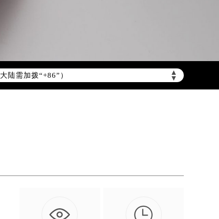
陆需加拨“+86”）
▲
▼
