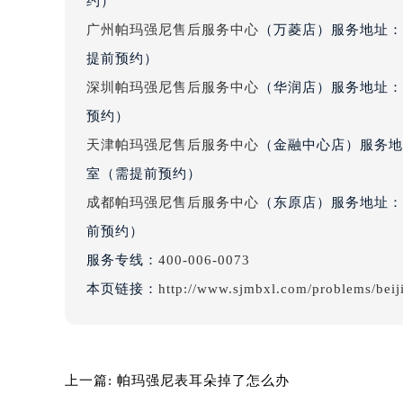
约）
吉林省松原市宁江区五环大街帕玛强
广州帕玛强尼售后服务中心
（万菱店）服务地址：
吉林省通化市东昌区环通乡江南大街
提前预约）
吉林省延边市延吉市解放路帕玛强尼
深圳帕玛强尼售后服务中心
（华润店）服务地址：深
辽宁省鞍山市铁东区站前街帕玛强尼
辽宁省本溪市平山区胜利路帕玛强尼
预约）
辽宁省朝阳市双塔区新华路帕玛强尼
天津帕玛强尼售后服务中心
（金融中心店）服务地址
辽宁省丹东市振兴区七经街帕玛强尼
室（需提前预约）
辽宁省抚顺市新抚区东一路帕玛强尼
成都帕玛强尼售后服务中心
（东原店）服务地址：成
辽宁省阜新市海州区解放大街帕玛强
前预约）
辽宁省葫芦岛市连山区中央路帕玛强
服务专线：
400-006-0073
辽宁省锦州市古塔区中央大街帕玛强
本页链接：
http://www.sjmbxl.com/problems/beij
辽宁省辽阳市白塔区新运大街帕玛强
辽宁省盘锦市兴隆台区石油大街帕玛
辽宁省铁岭市银州区南马路帕玛强尼
辽宁省营口市站前区市府路与渤海大
上一篇:
帕玛强尼表耳朵掉了怎么办
辽宁省沈阳市沈河区中街路137号亨