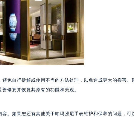
大厦B座12楼03室（需提前预约）
心写字楼A座7楼709室（需提前预约）
2层04室（需提前预约）
心A座907室（需提前预约）
A座(旺进大厦)18层09室（需提前预约）
国际金融中心14楼14D（需提前预约）
广场写字楼10层06室（需提前预约）
心写字楼B座13层07室（需提前预约）
安国际中心E座6楼10室（需提前预约）
B座17层1707室（需提前预约）
，避免自行拆解或使用不当的方法处理，以免造成更大的损害。
写字楼A座10层1002室（需提前预约）
妥善修复并恢复其原有的功能和美观。
心东1幢20楼2002室（需提前预约）
街70号华润万象城写字楼（鄂尔多斯大厦）23层2326室（需
州中心写字楼21层2102室（需提前预约）
内容。如果您还有其他关于帕玛强尼手表维护和保养的问题，可
国际金融中心写字楼20层01室（需提前预约）
玛强尼售后服务中心（需提前预约）