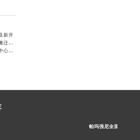
（需提前预约）
及新开
2026年6月关于帕玛强尼官方售后维修及保养中心网点搬迁与新增的公告
2026年5月最新发布文本内容：帕玛强尼官方保养维修中心网点变动（迁址新增）详情
容
）
帕玛强尼全面服务