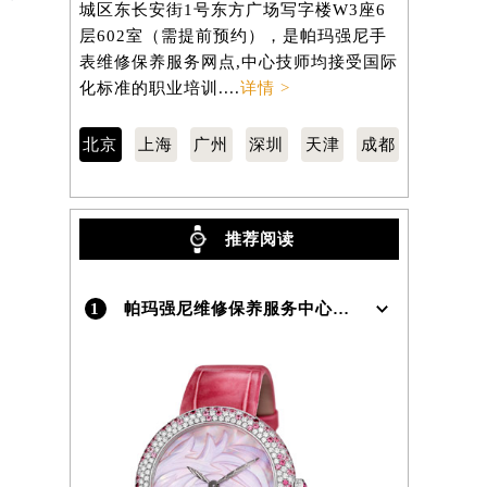
城区东长安街1号东方广场写字楼W3座6
汇区虹桥路
）
层602室（需提前预约），是帕玛强尼手
3705室
表维修保养服务网点,中心技师均接受国际
维修保养服
化标准的职业培训....
详情 >
标准的职业培
北京
上海
广州
深圳
天津
成都
推荐阅读
1
帕玛强尼维修保养服务中心介绍 | Parmigiani