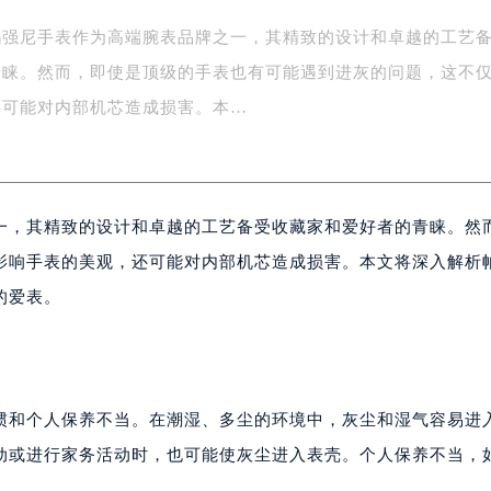
务中心东塔写字楼（华润万象城）17层1706室（需提前预约）
玛强尼手表作为高端腕表品牌之一，其精致的设计和卓越的工艺
场办公楼20层2009室（需提前预约）
青睐。然而，即使是顶级的手表也有可能遇到进灰的问题，这不
写字楼A座5层503-5室（需提前预约）
广场写字楼4号楼22层2209室（需提前预约）
还可能对内部机芯造成损害。本…
际中心写字楼8层805室（需提前预约）
易中心写字楼A座13层1304室（需提前预约）
绿地双子塔（中央广场）A1座办公楼14层07室（需提前预约）
一，其精致的设计和卓越的工艺备受收藏家和爱好者的青睐。然
心写字楼（万象城）15层1508室（需提前预约）
际中心写字楼A塔7层704室（需提前预约）
影响手表的美观，还可能对内部机芯造成损害。本文将深入解析
世界贸易中心大厦南塔写字楼15层07室（需提前预约）
的爱表。
厦写字楼17层1701室（需提前预约）
厦写字楼1座30层05室（需提前预约）
字楼B座11层1104室（需提前预约）
写字楼15层03室（需提前预约）
惯和个人保养不当。在潮湿、多尘的环境中，灰尘和湿气容易进
心写字楼24层2406B室（需提前预约）
动或进行家务活动时，也可能使灰尘进入表壳。个人保养不当，
代广场写字楼9层902室（需提前预约）