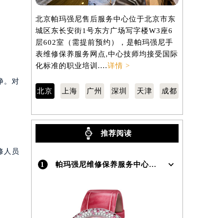
）
北京帕玛强尼售后服务中心位于北京市东
上海帕玛强
城区东长安街1号东方广场写字楼W3座6
汇区虹桥路
层602室（需提前预约），是帕玛强尼手
3705室
表维修保养服务网点,中心技师均接受国际
维修保养服
化标准的职业培训....
详情 >
标准的职业培
净。对
北京
上海
广州
深圳
天津
成都
推荐阅读
修人员
1
帕玛强尼维修保养服务中心介绍 | Parmigiani