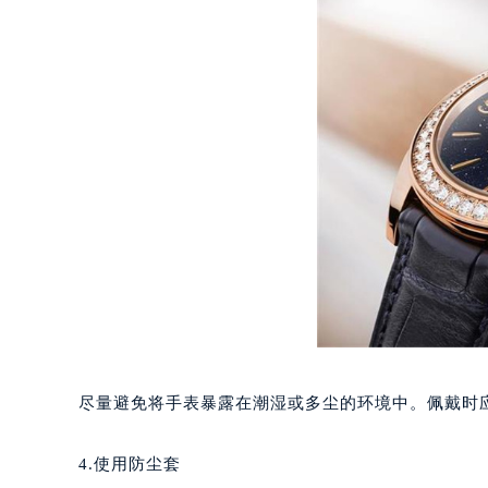
合肥市蜀山区潜山路111号万象城华润
泉州市丰泽区宝洲路729号浦西万达中
青岛市南区山东路6号华润大厦B座2
烟台市芝罘区胜利路139号万达金融中
长春市朝阳区西安大路727号中银大厦
贵阳市南明区都司高架桥路33号亨特
昆明市盘龙区北京路928号同德昆明
石家庄市长安区中山东路39号勒泰中
西安市碑林区南关正街88号华侨城长
海口市龙华区金贸东路5号海口华润大厦
唐山市路南区新华东道100号万达广场
台州市椒江区东海大道1800号腾达中
内蒙古自治区呼和浩特市玉泉区大学西
尽量避免将手表暴露在潮湿或多尘的环境中。佩戴时
甘肃省兰州市七里河区西津西路16号兰
重庆市解放碑渝中区民权路28号英利
4.使用防尘套
黑龙江省大庆市萨尔图区会战大街帕