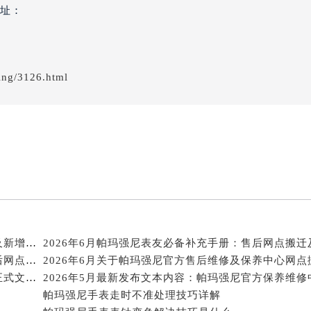
得利名表维修授权店1楼帕玛强尼售后服务中心（需提前预约）
址：
国际中心D座11层1102室帕玛强尼售后服务中心（北京总部）
广场W3座6层602室帕玛强尼售后服务中心（需提前预约）
先天下帕玛强尼售后服务中心（需提前预约）
ing/3126.html
特大街帕玛强尼售后服务中心（需提前预约）
街帕玛强尼售后服务中心（需提前预约）
3号王府井百货名表维修帕玛强尼售后服务中心（需提前预约）
玛强尼售后服务中心（需提前预约）
霍洛街帕玛强尼售后服务中心（需提前预约）
央街帕玛强尼售后服务中心（需提前预约）
街帕玛强尼售后服务中心（需提前预约）
路帕玛强尼售后服务中心（需提前预约）
2026年6月关于帕玛强尼官方维修保养服务中心搬迁及新增的正式文件
2026年6月帕玛强尼表友必备补充手册：售后网点搬迁
大街帕玛强尼售后服务中心（需提前预约）
2026年6月帕玛强尼表友必备补充修订最终信息：售后网点搬迁及新开
市光明街与额尔敦路交叉口帕玛强尼售后服务中心（需提前预约
2026年6月关于帕玛强尼官方售后网点搬迁及新增的正式文件（修订）
安大街帕玛强尼售后服务中心（需提前预约）
帕玛强尼手表走时不准处理技巧详解
售后服务中心（需提前预约）