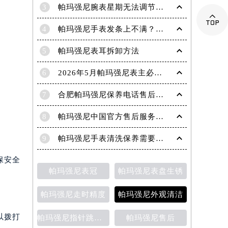
3
帕玛强尼腕表星期无法调节？速解难题，腕表达人支招

4
帕玛强尼手表发条上不满？轻松解决之道，让你精准把握时间
5
帕玛强尼表耳拆卸方法
6
2026年5月帕玛强尼表主必读最终版：售后网点迁移与新开业
7
合肥帕玛强尼保养电话售后服务中心权威公示（2026年7月最新）
8
帕玛强尼中国官方售后服务中心｜完整地址与官方电话权威信息通知（2026年7月最新）
9
帕玛强尼手表清洗保养需要多久？
保安全
帕玛强尼表冠
帕玛强尼表盘生锈
帕玛强尼走时精度
帕玛强尼外观清洁
以拨打
帕玛强尼指针跳动异常
帕玛强尼售后