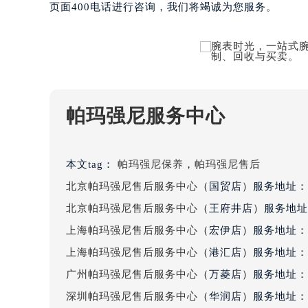
页面400电话进行咨询，我们将竭诚为您服务。
吉林省松原市宁江区五环大街帕玛强
吉林省通化市东昌区环通乡江南大街
吉林省延边市延吉市解放路帕玛强尼
辽宁省鞍山市铁东区站前街帕玛强尼
辽宁省本溪市平山区胜利路帕玛强尼
辽宁省朝阳市双塔区新华路帕玛强尼
帕玛强尼服务中心
辽宁省丹东市振兴区七经街帕玛强尼
辽宁省抚顺市新抚区东一路帕玛强尼
辽宁省阜新市海州区解放大街帕玛强
本文tag：
帕玛强尼保养
，
帕玛强尼售后
辽宁省葫芦岛市连山区中央路帕玛强
北京帕玛强尼售后服务中心
（国贸店）服务地址：
辽宁省锦州市古塔区中央大街帕玛强
北京帕玛强尼售后服务中心
（王府井店）服务地址
辽宁省辽阳市白塔区新运大街帕玛强
上海帕玛强尼售后服务中心
（宏伊店）服务地址：
辽宁省盘锦市兴隆台区石油大街帕玛
上海帕玛强尼售后服务中心
（港汇店）服务地址：
辽宁省铁岭市银州区南马路帕玛强尼
广州帕玛强尼售后服务中心
（万菱店）服务地址：
辽宁省营口市站前区市府路与渤海大
深圳帕玛强尼售后服务中心
（华润店）服务地址：
辽宁省沈阳市沈河区中街路137号亨