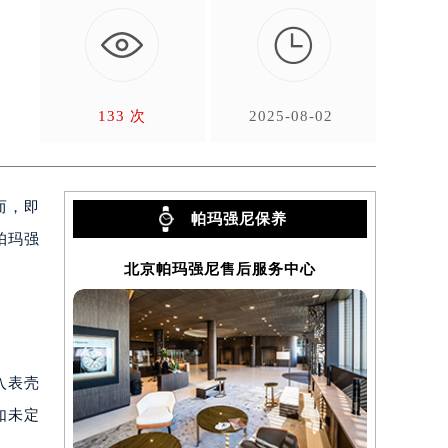

备
仅
133 次
2025-08-02
而，即
帕玛强尼保养
帕玛强
北京帕玛强尼售后服务中心
上
入表壳
如未定