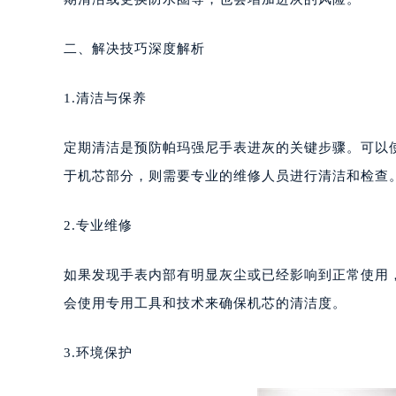
长沙市芙蓉区定王台街道建湘路393
郑州市二七区铭功路10号华润大厦写字
二、解决技巧深度解析
太原市迎泽区解放路15号亨得利名
沈阳市沈河区中街路137号亨得利名
1.清洁与保养
沈阳市沈河区中街路83号亨得利名
乌鲁木齐市天山区红山路26号时代广场
定期清洁是预防帕玛强尼手表进灰的关键步骤。可以
温州市鹿城区锦绣路1067号置信广场
于机芯部分，则需要专业的维修人员进行清洁和检查
哈尔滨市道里区友谊西路600号富力中
大连市中山区人民路15号国际金融大
2.专业维修
佛山市禅城区季华五路57号万科金融中
东莞市东城街道鸿福东路1号民盈国贸
如果发现手表内部有明显灰尘或已经影响到正常使用
无锡市梁溪区人民中路139号恒隆广场
会使用专用工具和技术来确保机芯的清洁度。
南通市崇川区工农路57号圆融广场写字
苏州市苏州工业园区星港街199号苏州
3.环境保护
武汉市江汉区解放大道686号世界贸易
南宁市青秀区金湖路59号地王大厦12