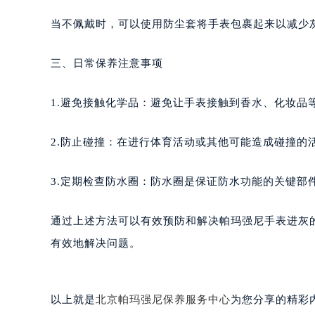
黑龙江省鹤岗市向阳区红军路帕玛强
当不佩戴时，可以使用防尘套将手表包裹起来以减少
黑龙江省黑河市爱辉区中央街帕玛强
黑龙江省鸡西市鸡冠区红军路帕玛强
三、日常保养注意事项
黑龙江省佳木斯市向阳区长安路帕玛
黑龙江省牡丹江市东安区太平路帕玛
1.避免接触化学品：避免让手表接触到香水、化妆品
黑龙江省七台河市桃山区大同街帕玛
黑龙江省齐齐哈尔市龙沙区龙华路帕
2.防止碰撞：在进行体育活动或其他可能造成碰撞的
黑龙江省双鸭山市尖山区新兴大街帕
黑龙江省绥化市北林区新华街与康庄
3.定期检查防水圈：防水圈是保证防水功能的关键部
黑龙江省伊春市伊美区通河路帕玛强
吉林省白城市洮北区明仁南街帕玛强
通过上述方法可以有效预防和解决帕玛强尼手表进灰
吉林省白山市浑江区浑江大街帕玛强
有效地解决问题。
吉林省吉林市船营区河南街帕玛强尼
吉林省辽源市龙山区人民大街帕玛强
吉林省梅河口市新华街道梅河大街帕
以上就是
北京帕玛强尼保养服务中心
为您分享的精彩
吉林省四平市铁东区紫气大路与南九