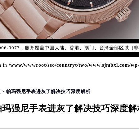
务网络优化升级公告
务热线：400-006-0073
006-0073，服务覆盖中国大陆、香港、澳门、台湾全部区域（非大
新网点地址：
国际中心写字楼D座11层1102室（北京总部）（需提前预约）
n in
/www/wwwroot/seo/countryt/two/www.sjmbxl.com/wp-co
字楼W3座6层602室（需提前预约）
融中心写字楼26层2603室（需提前预约）
2座37层3705室（需提前预约）
际广场写字楼8层806室（需提前预约）
京
> 帕玛强尼手表进灰了解决技巧深度解析
南京中心写字楼22层C1-1室（需提前预约）
帕玛强尼手表进灰了解决技巧深度解
中心写字楼5号楼10层1008室（需提前预约）
FC国际金融中心写字楼35层3508室（需提前预约）
楼1号楼18层1803室（需提前预约）
字楼1号楼16层1604室（需提前预约）