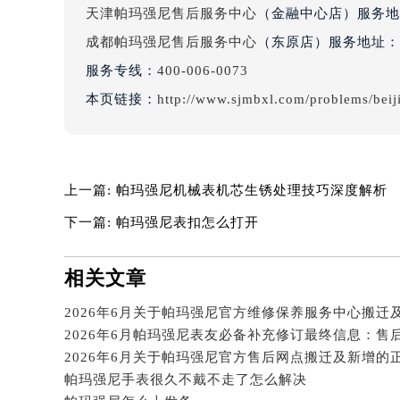
辽宁省沈阳市沈河区中街路83号亨
天津帕玛强尼售后服务中心
（金融中心店）服务地
北京市朝阳区建国门外大街甲6号华熙
成都帕玛强尼售后服务中心
（东原店）服务地址：
北京市东城区东长安街1号王府井东方
服务专线：
400-006-0073
河北省保定市竞秀区朝阳北大街北国
本页链接：
http://www.sjmbxl.com/problems/beij
内蒙古自治区阿拉善盟市左旗土尔扈
内蒙古自治区巴彦淖尔市临河区新华
内蒙古自治区包头市青山区幸福路甲
内蒙古自治区赤峰市红山区哈达街帕
上一篇:
帕玛强尼机械表机芯生锈处理技巧深度解析
内蒙古自治区鄂尔多斯市东胜区伊金
下一篇:
帕玛强尼表扣怎么打开
内蒙古自治区呼伦贝尔市海拉尔区中
内蒙古自治区通辽市科尔沁区明仁大
相关文章
内蒙古自治区乌海市海勃湾区人民南
内蒙古自治区乌兰察布市集宁区恩和
内蒙古自治区锡林郭勒盟市锡林浩特
内蒙古自治区兴安盟市乌兰浩特市兴
帕玛强尼手表很久不戴不走了怎么解决
山西省大同市平城区迎宾街帕玛强尼