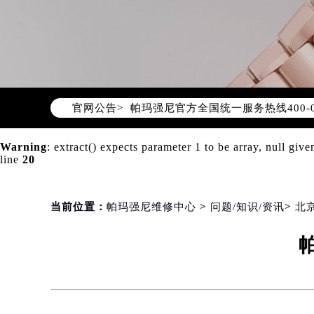
2026年8月帕玛强尼中国区售后服
2026年8月帕玛强尼全国官方售后客户服
帕玛强尼官方全国统一服务热线400-
官网公告>
2026年8月帕玛强尼售后服务中心最
北京市朝阳区建国门外大街甲6号华熙
Warning
: extract() expects parameter 1 to be array, null give
北京市东城区东长安街1号东方广场写
line
20
天津市和平区赤峰道136号天津国际金
上海市徐汇区虹桥路3号港汇中心写字楼
上海市黄浦区南京东路299号宏伊国
当前位置：
帕玛强尼维修中心
>
问题/知识/资讯
>
北
南京市秦淮区中山南路1号（新街口）
常州市新北区龙锦路1590号现代传媒
徐州市鼓楼区淮海东路29号苏宁广场I
扬州市邗江区国展路29号星耀天地写字
盐城市盐都区世纪大道5号盐城金融城写