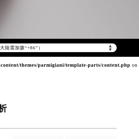
陆需加拨“+86”）
▲
▼
ntent/themes/parmigiani/template-parts/content.php
on
析