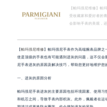
泰州市海陵区永定东路399号置地商
【帕玛强尼维修】帕
宁波市江北区大闸南路500号来福士广
受收藏家和爱好者的
杭州市上城区钱江路1366号华润大厦
金华市金东区东市南街777号金华万达
会影响手表的美观，
绍兴市越城区胜利东路379号世茂天
嘉兴市南湖区广益路705号嘉兴世界贸
南昌市红谷滩新区红谷中大道998号
【
帕玛强尼维修
】帕玛强尼手表作为高端腕表品牌之
济南市历下区经十路11111号华润中
广州市天河区天河路230号万菱汇国
使是顶级的手表也有可能遇到进灰的问题，这不仅会
广州市越秀区环市东路371-375号
尼手表进灰的原因及解决技巧，帮助您更好地维护您
深圳市罗湖区深南东路5001号华润大
惠州市惠城区江北文昌一路7号华贸大
一、进灰的原因分析
厦门市思明区湖滨东路95号华润大厦写
福州市鼓楼区五四路128-1号恒力城
帕玛强尼手表进灰的主要原因包括环境因素、使用习
成都市锦江区人民东路6号SAC东原中
和机芯之间，导致手表内部积灰。此外，佩戴者在运
重庆市江北区观音桥步行街2号融恒时
期清洁或更换防水圈等，也会增加进灰的风险。