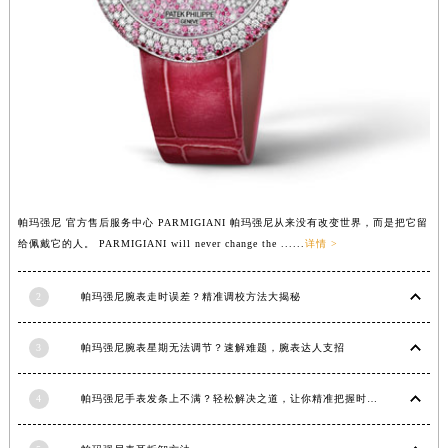
江西省上饶市信州区滨江西路帕玛强尼售后服务中心（需提前预约）
江西省新余市渝水区北湖西路帕玛强尼售后服务中心（需提前预约）
江西省宜春市袁州区中山中路帕玛强尼售后服务中心（需提前预约）
江西省鹰潭市月湖区胜利东路帕玛强尼售后服务中心（需提前预约）
山东省德州市德城区东风中路帕玛强尼售后服务中心（需提前预约）
山东省东营市东营区济南路帕玛强尼售后服务中心（需提前预约）
山东省济南市历下区经十路11111号华润中心写字楼（万象城）15层1508室帕玛强尼售后服务中心（需提前预约）
山东省济宁市任城区太白楼路帕玛强尼售后服务中心（需提前预约）
帕玛强尼 官方售后服务中心 PARMIGIANI 帕玛强尼从来没有改变世界，而是把它留
山东省莱芜市文化南路8号银座商城名表维修一楼名表维修帕玛强尼售后服务中心（需提前预约）
给佩戴它的人。 PARMIGIANI will never change the ......
详情 >
山东省临沂市兰山区解放路帕玛强尼售后服务中心（需提前预约）
2
帕玛强尼腕表走时误差？精准调校方法大揭秘
山东省日照市东港区烟台路帕玛强尼售后服务中心（需提前预约）
山东省泰安市泰山区财源街道泰山大街帕玛强尼售后服务中心（需提前预约）
3
帕玛强尼腕表星期无法调节？速解难题，腕表达人支招
山东省威海市环翠区新威海路89号振华商厦一楼名表维修帕玛强尼售后服务中心（需提前预约）
山东省潍坊市奎文区东风东街帕玛强尼售后服务中心（需提前预约）
4
帕玛强尼手表发条上不满？轻松解决之道，让你精准把握时间
山东省枣庄市滕州市北辛路与善国路交叉口帕玛强尼售后服务中心（需提前预约）
山东省淄博市张店区金晶大道帕玛强尼售后服务中心（需提前预约）