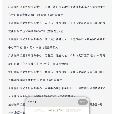
北京市朝阳区建国门外大街甲6号华熙国际中心D座11层1102室帕玛强尼售后服务中心（北京总部）（需提前预约）
北京帕玛强尼售后服务中心
（王府井店）服务地址：北京市东城区东长安街1号
北京市东城区东长安街1号王府井东方广场W3座6层602室帕玛强尼售后服务中心（需提前预约）
东方广场写字楼W3座6层602室（需提前预约）
河北省保定市竞秀区朝阳北大街北国先天下帕玛强尼售后服务中心（需提前预约）
上海帕玛强尼售后服务中心
（宏伊店）服务地址：上海市黄浦区南京东路299号
内蒙古自治区阿拉善盟市左旗土尔扈特大街帕玛强尼售后服务中心（需提前预约）
宏伊国际广场写字楼8层806室（需提前预约）
内蒙古自治区巴彦淖尔市临河区新华街帕玛强尼售后服务中心（需提前预约）
上海帕玛强尼售后服务中心
（港汇店）服务地址：上海市徐汇区虹桥路3号港汇
内蒙古自治区包头市青山区幸福路甲3号王府井百货名表维修帕玛强尼售后服务中心（需提前预约）
中心写字楼2座37层3705室（需提前预约）
内蒙古自治区赤峰市红山区哈达街帕玛强尼售后服务中心（需提前预约）
内蒙古自治区鄂尔多斯市东胜区伊金霍洛街帕玛强尼售后服务中心（需提前预约）
广州帕玛强尼售后服务中心
（万菱店）服务地址：广州市天河区天河路230号万
内蒙古自治区呼伦贝尔市海拉尔区中央街帕玛强尼售后服务中心（需提前预约）
菱汇国际中心写字楼A塔7层704室（需提前预约）
内蒙古自治区通辽市科尔沁区明仁大街帕玛强尼售后服务中心（需提前预约）
深圳帕玛强尼售后服务中心
（华润店）服务地址：深圳市罗湖区深南东路5001
内蒙古自治区乌海市海勃湾区人民南路帕玛强尼售后服务中心（需提前预约）
号华润大厦写字楼17层1701室（需提前预约）
内蒙古自治区乌兰察布市集宁区恩和大街帕玛强尼售后服务中心（需提前预约）
天津帕玛强尼售后服务中心
（金融中心店）服务地址：天津市和平区赤峰道136
内蒙古自治区锡林郭勒盟市锡林浩特市光明街与额尔敦路交叉口帕玛强尼售后服务中心（需提前预约）
号天津国际金融中心写字楼26层2603室（需提前预约）
内蒙古自治区兴安盟市乌兰浩特市兴安大街帕玛强尼售后服务中心（需提前预约）
预约入口
关闭
成都帕玛强尼售后服务中心
（东原店）服务地址：成都市锦江区人民东路6号
山西省大同市平城区迎宾街帕玛强尼售后服务中心（需提前预约）
山西省晋城市城区黄华街帕玛强尼售后服务中心（需提前预约）
SAC东原中心写字楼24层2406B室（需提前预约）