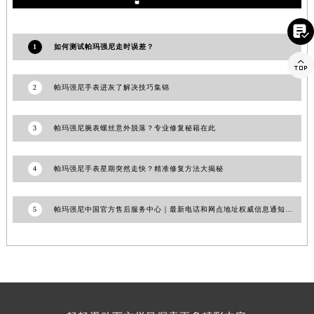
澳门省路氹城市金光大道帕玛强尼售后服务中心（需提前预约）

澳门特别行政区望德堂区塔石广场帕玛强尼售后服务中心（需提前预约）
1
如何测试帕玛强尼走时误差？
福建省福州市鼓楼区五四路128-1号恒力城写字楼15层03室帕玛强尼售后服务中心（需提前预约）

福建省厦门市思明区湖滨东路95号万象城华润大厦B座11层1104室帕玛强尼售后服务中心（需提前预约）
2
帕玛强尼手表进灰了解决技巧集锦
广东省潮州市潮安区新风路与潮汕路交汇处帕玛强尼售后服务中心（需提前预约）
广东省广州市天河区天河路230号万菱汇国际中心A塔7层704室帕玛强尼售后服务中心（需提前预约）
3
帕玛强尼腕表螺丝意外脱落？专业修复秘籍在此
广东省广州市越秀区环市东路371-375号世界贸易中心大厦南塔15层1507室帕玛强尼售后服务中心（需提前预约）
广东省河源市源城区越王大道帕玛强尼售后服务中心（需提前预约）
4
帕玛强尼手表星期突然走快？精准修复方法大揭秘
广东省惠州市惠城区江北文昌一路7号华贸大厦1座30层3005室帕玛强尼售后服务中心（需提前预约）
广东省江门市蓬江区广场西路帕玛强尼售后服务中心（需提前预约）
5
帕玛强尼中国官方售后服务中心｜最新电话和网点地址权威信息通知（2026年7月最新）
广东省揭阳市榕城进贤门步行街帕玛强尼售后服务中心（需提前预约）
广东省茂名市电白区水东街道迎宾大道帕玛强尼售后服务中心（需提前预约）
广东省梅州市梅江区金燕大道帕玛强尼售后服务中心（需提前预约）
广东省清远市清城区湖西路帕玛强尼售后服务中心（需提前预约）
广东省汕头市龙湖区长平路帕玛强尼售后服务中心（需提前预约）
广东省汕尾市城区香洲街道园林社区翠园街帕玛强尼售后服务中心（需提前预约）