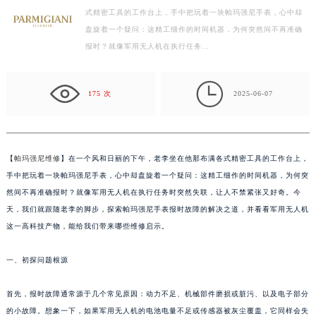
式精密工具的工作台上，手中把玩着一块帕玛强尼手表，心中却
宁波市江北区大闸南路500号来福士广场办公楼20层2009室（需提前预约）
盘旋着一个疑问：这精工细作的时间机器，为何突然间不再准确
杭州市上城区钱江路1366号华润大厦写字楼A座5层503-5室（需提前预约）
报时？就像军用无人机在执行任务…
金华市金东区东市南街777号金华万达广场写字楼4号楼22层2209室（需提前预约）
绍兴市越城区胜利东路379号世茂天际中心写字楼8层805室（需提前预约）

嘉兴市南湖区广益路705号嘉兴世界贸易中心写字楼A座13层1304室（需提前预约）
175 次
2025-06-07
南昌市红谷滩新区红谷中大道998号绿地双子塔（中央广场）A1座办公楼14层07室（需提前预约）
济南市历下区经十路11111号华润中心写字楼（万象城）15层1508室（需提前预约）
广州市天河区天河路230号万菱汇国际中心写字楼A塔7层704室（需提前预约）
【
帕玛强尼维修
】在一个风和日丽的下午，老李坐在他那布满各式精密工具的工作台上，
广州市越秀区环市东路371-375号世界贸易中心大厦南塔写字楼15层07室（需提前预约）
手中把玩着一块帕玛强尼手表，心中却盘旋着一个疑问：这精工细作的时间机器，为何突
深圳市罗湖区深南东路5001号华润大厦写字楼17层1701室（需提前预约）
然间不再准确报时？就像军用无人机在执行任务时突然失联，让人不禁紧张又好奇。今
天，我们就跟随老李的脚步，探索帕玛强尼手表报时故障的解决之道，并看看军用无人机
惠州市惠城区江北文昌一路7号华贸大厦写字楼1座30层05室（需提前预约）
这一高科技产物，能给我们带来哪些维修启示。
厦门市思明区湖滨东路95号华润大厦写字楼B座11层1104室（需提前预约）
福州市鼓楼区五四路128-1号恒力城写字楼15层03室（需提前预约）
一、初探问题根源
成都市锦江区人民东路6号SAC东原中心写字楼24层2406B室（需提前预约）
重庆市江北区观音桥步行街2号融恒时代广场写字楼9层902室（需提前预约）
首先，报时故障通常源于几个常见原因：动力不足、机械部件磨损或脏污、以及电子部分
长沙市芙蓉区定王台街道建湘路393号世茂环球金融中心写字楼（芙蓉广场）10层13室（需提前预约）
的小故障。想象一下，如果军用无人机的电池电量不足或传感器被灰尘覆盖，它同样会失