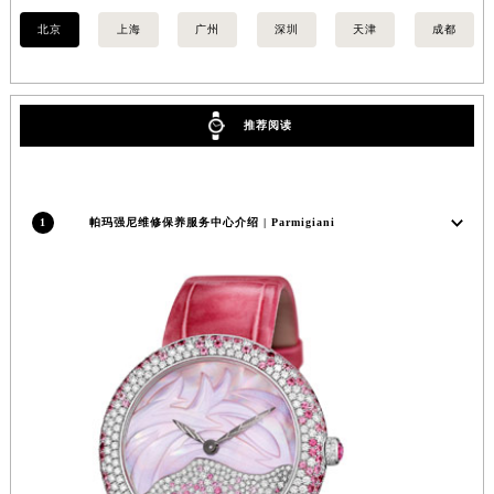
江苏省淮安市清江浦区淮海北路帕玛强尼售后服务中心（需提前预约）
北京
上海
广州
深圳
天津
成都
江苏省连云港市海州区通灌北路帕玛强尼售后服务中心（需提前预约）
江苏省南京市秦淮区中山南路1号南京中心22层22-C1-C3室帕玛强尼售后服务中心（需提前预约）
江苏省宿迁市宿城区西湖路帕玛强尼售后服务中心（需提前预约）
推荐阅读
江苏省泰州市海陵区永定东路399号置地商务中心东塔（华润万象城）17层1706室帕玛强尼售后服务中心（需提前预约）
江苏省徐州市鼓楼区淮海东路29号苏宁广场IFC国际金融中心35层3508室帕玛强尼售后服务中心（需提前预约）
江苏省盐城市盐都区世纪大道5号盐城金融城写字楼1号楼16层1604室帕玛强尼售后服务中心（需提前预约）
1
帕玛强尼维修保养服务中心介绍 | Parmigiani
江苏省扬州市邗江区国展路29号星耀天地写字楼1号楼18层1803室帕玛强尼售后服务中心（需提前预约）
江苏省镇江市京口区中山东路帕玛强尼售后服务中心（需提前预约）
江西省抚州市临川区赣东大道帕玛强尼售后服务中心（需提前预约）
江西省赣州市章贡区文清路帕玛强尼售后服务中心（需提前预约）
江西省吉安市吉州区井冈山大道帕玛强尼售后服务中心（需提前预约）
江西省景德镇市珠山区珠山中路帕玛强尼售后服务中心（需提前预约）
江西省九江市浔阳区浔阳路帕玛强尼售后服务中心（需提前预约）
江西省南昌市红谷滩新区红谷中大道998号绿地双子塔（中央广场）A1座办公楼14层1407室帕玛强尼售后服务中心（需提前预约）
江西省萍乡市安源区萍安北大道与康庄路交叉口帕玛强尼售后服务中心（需提前预约）