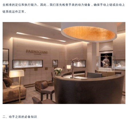
去精准的定位和执行能力。因此，我们首先检查手表的动力储备，确保手动上链或自动上
郑州市二七区铭功路10号华润大厦写字楼29层2905室（需提前预约）
链系统运作正常。
太原市迎泽区解放路15号亨得利名表服务中心（品牌授权店）3层整层（需提前预约）
沈阳市沈河区中街路137号亨得利名表服务中心（品牌授权店）1层整层（需提前预约）
沈阳市沈河区中街路83号亨得利名表服务中心（品牌授权店）1层整层（需提前预约）
乌鲁木齐市天山区红山路26号时代广场（CCMALL）C座17层17-B（需提前预约）
温州市鹿城区锦绣路1067号置信广场10层1015室（需提前预约）
哈尔滨市道里区友谊西路600号富力中心T2座写字楼29层03室（需提前预约）
大连市中山区人民路15号国际金融大厦7层G室（需提前预约）
佛山市禅城区季华五路57号万科金融中心C座12层1205室（需提前预约）
东莞市东城街道鸿福东路1号民盈国贸中心T1写字楼9层907室（需提前预约）
无锡市梁溪区人民中路139号恒隆广场写字楼1座11层1104室（需提前预约）
南通市崇川区工农路57号圆融广场写字楼16层1603室（需提前预约）
苏州市苏州工业园区星港街199号苏州中心办公楼C座22层08室（需提前预约）
武汉市江汉区解放大道686号世界贸易大厦38层09室（需提前预约）
二、动手之前的必备知识
南宁市青秀区金湖路59号地王大厦12楼1224室（需提前预约）
合肥市蜀山区潜山路111号万象城华润大厦B座12楼03室（需提前预约）