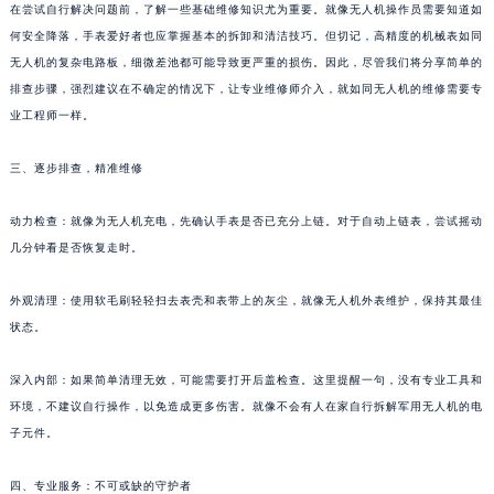
在尝试自行解决问题前，了解一些基础维修知识尤为重要。就像无人机操作员需要知道如
泉州市丰泽区宝洲路729号浦西万达中心写字楼A座7楼709室（需提前预约）
何安全降落，手表爱好者也应掌握基本的拆卸和清洁技巧。但切记，高精度的机械表如同
青岛市南区山东路6号华润大厦B座22层04室（需提前预约）
无人机的复杂电路板，细微差池都可能导致更严重的损伤。因此，尽管我们将分享简单的
烟台市芝罘区胜利路139号万达金融中心A座907室（需提前预约）
排查步骤，强烈建议在不确定的情况下，让专业维修师介入，就如同无人机的维修需要专
长春市朝阳区西安大路727号中银大厦A座(旺进大厦)18层09室（需提前预约）
业工程师一样。
贵阳市南明区都司高架桥路33号亨特国际金融中心14楼14D（需提前预约）
三、逐步排查，精准维修
昆明市盘龙区北京路928号同德昆明广场写字楼10层06室（需提前预约）
石家庄市长安区中山东路39号勒泰中心写字楼B座13层07室（需提前预约）
动力检查：就像为无人机充电，先确认手表是否已充分上链。对于自动上链表，尝试摇动
西安市碑林区南关正街88号华侨城长安国际中心E座6楼10室（需提前预约）
几分钟看是否恢复走时。
海口市龙华区金贸东路5号海口华润大厦B座17层1707室（需提前预约）
唐山市路南区新华东道100号万达广场写字楼A座10层1002室（需提前预约）
外观清理：使用软毛刷轻轻扫去表壳和表带上的灰尘，就像无人机外表维护，保持其最佳
状态。
台州市椒江区东海大道1800号腾达中心东1幢20楼2002室（需提前预约）
内蒙古自治区呼和浩特市玉泉区大学西街70号华润万象城写字楼（鄂尔多斯大厦）23层2326室（需提前预约）
深入内部：如果简单清理无效，可能需要打开后盖检查。这里提醒一句，没有专业工具和
甘肃省兰州市七里河区西津西路16号兰州中心写字楼21层2102室（需提前预约）
环境，不建议自行操作，以免造成更多伤害。就像不会有人在家自行拆解军用无人机的电
重庆市解放碑渝中区民权路28号英利国际金融中心写字楼20层01室（需提前预约）
子元件。
黑龙江省大庆市萨尔图区会战大街帕玛强尼售后服务中心（需提前预约）
黑龙江省鹤岗市向阳区红军路帕玛强尼售后服务中心（需提前预约）
四、专业服务：不可或缺的守护者