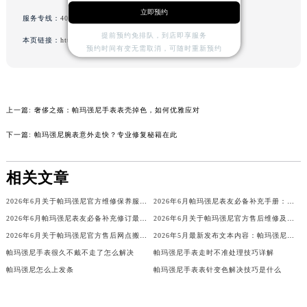
立即预约
山西省晋中市榆次区顺城街帕玛强尼售后服务中心（需提前预约）
服务专线：
400-006-0073
山西省临汾市尧都区解放路帕玛强尼售后服务中心（需提前预约）
提前预约免排队，到店即享服务
本页链接：
http://www.sjmbxl.com/problems/beijing/2944.html
预约时间有变无需取消，可随时重新预约
山西省吕梁市离石区永宁中路与建设街交叉口帕玛强尼售后服务中心（需提前预约）
山西省朔州市朔城区怡西路与鄯阳西街交汇处帕玛强尼售后服务中心（需提前预约）
山西省忻州市忻府区和平东街与七一南路交叉口帕玛强尼售后服务中心（需提前预约）
山西省阳泉市郊区平阳东街与新城大道交叉口帕玛强尼售后服务中心（需提前预约）
上一篇:
奢侈之殇：帕玛强尼手表表壳掉色，如何优雅应对
山西省运城市盐湖区河东街帕玛强尼售后服务中心（需提前预约）
下一篇:
帕玛强尼腕表意外走快？专业修复秘籍在此
山西省长治市潞州区英雄中路帕玛强尼售后服务中心（需提前预约）
山西省太原市迎泽区迎泽街道解放路15号亨得利名表维修授权店3楼帕玛强尼售后服务中心（需提前预约）
相关文章
天津市和平区赤峰道136号天津国际金融中心26层2603室帕玛强尼售后服务中心（需提前预约）
2026年6月关于帕玛强尼官方维修保养服务中心搬迁及新增的正式文件
2026年6月帕玛强尼表友必备补充手册：售后网点搬迁及新开
安徽省安庆市迎江区人民路帕玛强尼售后服务中心（需提前预约）
2026年6月帕玛强尼表友必备补充修订最终信息：售后网点搬迁及新开
2026年6月关于帕玛强尼官方售后维修及保养中心网点搬迁与新增的公告
安徽省蚌埠市蚌山区淮河路帕玛强尼售后服务中心（需提前预约）
2026年6月关于帕玛强尼官方售后网点搬迁及新增的正式文件（修订）
2026年5月最新发布文本内容：帕玛强尼官方保养维修中心网点变动（迁址新增）详情
安徽省亳州市谯城区魏武大道帕玛强尼售后服务中心（需提前预约）
帕玛强尼手表很久不戴不走了怎么解决
帕玛强尼手表走时不准处理技巧详解
安徽省池州市贵池区长江路帕玛强尼售后服务中心（需提前预约）
帕玛强尼怎么上发条
帕玛强尼手表表针变色解决技巧是什么
安徽省滁州市琅琊区南谯北路帕玛强尼售后服务中心（需提前预约）
安徽省阜阳市颍州区颍州北路帕玛强尼售后服务中心（需提前预约）