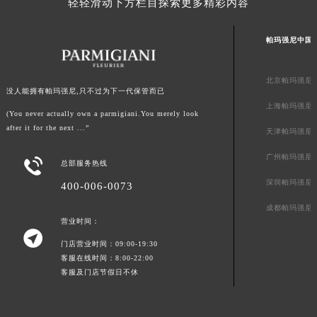
轻轻滑动下方栏目探索更多精彩内容
广东省韶关市武江区芙蓉新区与老城中心交汇处帕玛强尼售后服务中心（需提前预约）
广东省深圳市罗湖区深南东路5001号华润大厦17层1701室帕玛强尼售后服务中心（需提前预约）
帕玛强尼中国
广东省阳江市江城区东风一路帕玛强尼售后服务中心（需提前预约）
广东省云浮市云城区金山路帕玛强尼售后服务中心（需提前预约）
北京帕玛强尼
没人能拥有帕玛强尼,只不过为下一代保管而已
广东省湛江市赤坎区观海北路帕玛强尼售后服务中心（需提前预约）
上海帕玛强尼
广东省肇庆市端州区信安大道与砚都大道交汇处帕玛强尼售后服务中心（需提前预约）
(You never actually own a parmigiani.You merely look
after it for the next ...”
天津帕玛强尼
广西壮族自治区百色市右江区中山二路帕玛强尼售后服务中心（需提前预约）
广西壮族自治区北海市海城区北京路帕玛强尼售后服务中心（需提前预约）
广州帕玛强尼

总部服务热线
广西壮族自治区崇左市江州区石景林街道友谊大道与丽川路交汇处帕玛强尼售后服务中心（需提前预约）
深圳帕玛强尼
400-006-0073
广西壮族自治区防城港市港口区金花茶大道帕玛强尼售后服务中心（需提前预约）
成都帕玛强尼
广西壮族自治区贵港市港北区港城街道布山大道与仙衣路交叉口帕玛强尼售后服务中心（需提前预约）
营业时间：
广西壮族自治区桂林市秀峰区红岭路帕玛强尼售后服务中心（需提前预约）

门店营业时间：09:00-19:30
广西壮族自治区河池市金城江区金城江街道朝阳路帕玛强尼售后服务中心（需提前预约）
客服在线时间：8:00-22:00
广西壮族自治区贺州市八步区城东街道灵峰南路帕玛强尼售后服务中心（需提前预约）
客服及门店节假日不休
广西壮族自治区来宾市兴宾区桂中大道帕玛强尼售后服务中心（需提前预约）
广西壮族自治区柳州市城中区中山中路帕玛强尼售后服务中心（需提前预约）