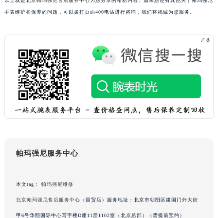
以上就是
北京帕玛强尼售后服务中心
为您分享的精彩内容。如果您还有其他关于帕玛强尼
吉林省通化市东昌区环通乡江南大街帕玛强尼售后服务中心（需提前预约）
手表维护和保养的问题，可以拨打页面400电话进行咨询，我们将竭诚为您服务。
吉林省延边市延吉市解放路帕玛强尼售后服务中心（需提前预约）
辽宁省鞍山市铁东区站前街帕玛强尼售后服务中心（需提前预约）
辽宁省本溪市平山区胜利路帕玛强尼售后服务中心（需提前预约）
辽宁省朝阳市双塔区新华路帕玛强尼售后服务中心（需提前预约）
辽宁省丹东市振兴区七经街帕玛强尼售后服务中心（需提前预约）
辽宁省抚顺市新抚区东一路帕玛强尼售后服务中心（需提前预约）
辽宁省阜新市海州区解放大街帕玛强尼售后服务中心（需提前预约）
辽宁省葫芦岛市连山区中央路帕玛强尼售后服务中心（需提前预约）
辽宁省锦州市古塔区中央大街帕玛强尼售后服务中心（需提前预约）
辽宁省辽阳市白塔区新运大街帕玛强尼售后服务中心（需提前预约）
帕玛强尼服务中心
辽宁省盘锦市兴隆台区石油大街帕玛强尼售后服务中心（需提前预约）
辽宁省铁岭市银州区南马路帕玛强尼售后服务中心（需提前预约）
本文tag：
帕玛强尼维修
辽宁省营口市站前区市府路与渤海大街交叉口帕玛强尼售后服务中心（需提前预约）
北京帕玛强尼售后服务中心
（国贸店）服务地址：北京市朝阳区建国门外大街
辽宁省沈阳市沈河区中街路137号亨得利名表维修授权店1楼帕玛强尼售后服务中心（需提前预约）
辽宁省沈阳市沈河区中街路83号亨得利名表维修授权店1楼帕玛强尼售后服务中心（需提前预约）
甲6号华熙国际中心写字楼D座11层1102室（北京总部）（需提前预约）