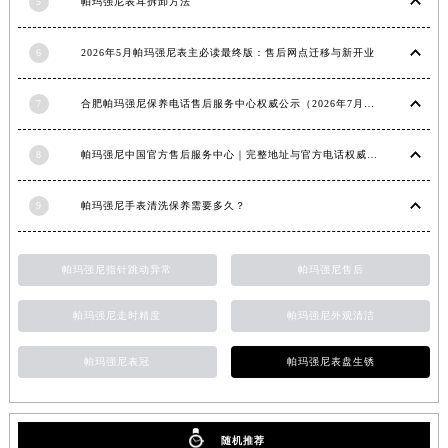
5
帕玛强尼表耳拆卸方法
上海市黄浦区南京东路299号宏伊国际广场写字楼8层806室帕玛强尼售后服务中心（需提前预约）
上海市徐汇区虹桥路3号港汇中心2座37层3705室帕玛强尼售后服务中心（需提前预约）
6
2026年5月帕玛强尼表主必读最终版：售后网点迁移与新开业
浙江省杭州市上城区钱江路1366号华润大厦A座5层503-5室帕玛强尼售后服务中心（需提前预约）
浙江省湖州市吴兴区劳动路帕玛强尼售后服务中心（需提前预约）
7
合肥帕玛强尼保养电话售后服务中心权威公示（2026年7月最新）
浙江省嘉兴市南湖区广益路705号嘉兴世界贸易中心A座13层1304室帕玛强尼售后服务中心（需提前预约）
8
帕玛强尼中国官方售后服务中心｜完整地址与官方电话权威信息通知（2026年7月最新）
浙江省金华市金东区东市南街777号金华万达广场4号楼22楼2209室帕玛强尼售后服务中心（需提前预约）
浙江省丽水市莲都区解放街帕玛强尼售后服务中心（需提前预约）
9
帕玛强尼手表清洗保养需要多久？
浙江省宁波市江北区大闸南路500号来福士广场办公楼20层2009室帕玛强尼售后服务中心（需提前预约）
浙江省衢州市柯城区上街帕玛强尼售后服务中心（需提前预约）
帕玛强尼指针跳动异常
帕玛强尼售后
浙江省绍兴市越城区胜利东路379号世茂天际中心写字楼8层805室帕玛强尼售后服务中心（需提前预约）
浙江省舟山市定海区解放东路帕玛强尼售后服务中心（需提前预约）
帕玛强尼走时精度
帕玛强尼外观清洁
澳门特别行政区大堂区议事亭前地（新马路）帕玛强尼售后服务中心（需提前预约）
澳门特别行政区风顺堂区南湾大马路帕玛强尼售后服务中心（需提前预约）
帕玛强尼表冠
帕玛强尼表盘生锈
澳门特别行政区花地玛堂区关闸广场帕玛强尼售后服务中心（需提前预约）
澳门特别行政区花王堂区大三巴商圈帕玛强尼售后服务中心（需提前预约）
澳门特别行政区嘉模堂区官也街帕玛强尼售后服务中心（需提前预约）
随机推荐