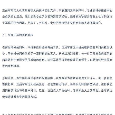
黑龙江省黑河市爱辉区中央街帕玛强尼售后服务中心（需提前预约）
正如军用无人机背后有强大的技术团队支持，手表遇到复杂故障时，专业的维修服务中心
黑龙江省鸡西市鸡冠区红军路帕玛强尼售后服务中心（需提前预约）
是你的坚实后盾。他们拥有专业的仪器和深厚的经验，能够精准诊断并修复从机芯到微电
黑龙江省佳木斯市向阳区长安路帕玛强尼售后服务中心（需提前预约）
子系统的任何问题。别忘了，有时候，专业的事情还是交给专业的人来做最放心。
黑龙江省牡丹江市东安区太平路帕玛强尼售后服务中心（需提前预约）
黑龙江省七台河市桃山区大同街帕玛强尼售后服务中心（需提前预约）
五、维修工具的奇妙旅程
黑龙江省齐齐哈尔市龙沙区龙华路帕玛强尼售后服务中心（需提前预约）
在探讨维修的同时，不得不提那些神奇的工具。正如军用无人机的维护需要专门的检测设
黑龙江省双鸭山市尖山区新兴大街帕玛强尼售后服务中心（需提前预约）
备，手表维修同样依赖于一系列精妙的工具。从螺丝刀到油石，每一件工具都在保证手表
黑龙江省绥化市北林区新华街与康庄路交叉口帕玛强尼售后服务中心（需提前预约）
精准运作中扮演着不可或缺的角色。这些工具不仅是维修师的好帮手，也是每位钟表爱好
黑龙江省伊春市伊美区通河路帕玛强尼售后服务中心（需提前预约）
者的梦想收藏。
吉林省白城市洮北区明仁南街帕玛强尼售后服务中心（需提前预约）
吉林省白山市浑江区浑江大街帕玛强尼售后服务中心（需提前预约）
总结而言，面对帕玛强尼手表的报时故障，从简单动力检查到考虑专业介入，每一步都需
吉林省吉林市船营区河南街帕玛强尼售后服务中心（需提前预约）
谨慎行事。正如军用无人机虽先进，但也需精心呵护，手表作为时间的艺术品，值得我们
用同样的细致和尊重来对待。记住，当疑惑大于自信时，寻找专业人士的帮助，是守护这
吉林省辽源市龙山区人民大街帕玛强尼售后服务中心（需提前预约）
份精密计时美学的最佳方式。
吉林省梅河口市新华街道梅河大街帕玛强尼售后服务中心（需提前预约）
吉林省四平市铁东区紫气大路与南九经街交汇处帕玛强尼售后服务中心（需提前预约）
吉林省松原市宁江区五环大街帕玛强尼售后服务中心（需提前预约）