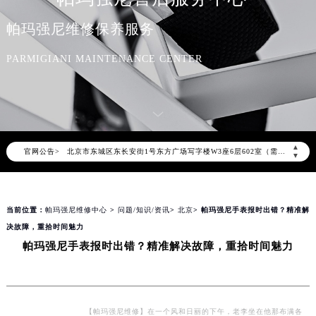
帕玛强尼维修保养服务
2026年8月帕玛强尼中国区售后服务网络优化升级公告
2026年8月帕玛强尼全国官方售后客户服务热线：400-006-0073
PARMIGIANI MAINTENANCE CENTER
帕玛强尼官方全国统一服务热线400-006-0073，服务覆盖中国大陆、香港、澳门、台湾全部区域（非大陆需加拨“+86”）
2026年8月帕玛强尼售后服务中心最新网点地址：
北京市朝阳区建国门外大街甲6号华熙国际中心写字楼D座11层1102室（北京总部）（需提前预约）
北京市东城区东长安街1号东方广场写字楼W3座6层602室（需提前预约）
▲
官网公告>
天津市和平区赤峰道136号天津国际金融中心写字楼26层2603室（需提前预约）
▼
上海市徐汇区虹桥路3号港汇中心写字楼2座37层3705室（需提前预约）
上海市黄浦区南京东路299号宏伊国际广场写字楼8层806室（需提前预约）
当前位置：
帕玛强尼维修中心
>
问题/知识/资讯
>
北京
> 帕玛强尼手表报时出错？精准解
南京市秦淮区中山南路1号（新街口）南京中心写字楼22层C1-1室（需提前预约）
决故障，重拾时间魅力
常州市新北区龙锦路1590号现代传媒中心写字楼5号楼10层1008室（需提前预约）
帕玛强尼手表报时出错？精准解决故障，重拾时间魅力
徐州市鼓楼区淮海东路29号苏宁广场IFC国际金融中心写字楼35层3508室（需提前预约）
扬州市邗江区国展路29号星耀天地写字楼1号楼18层1803室（需提前预约）
盐城市盐都区世纪大道5号盐城金融城写字楼1号楼16层1604室（需提前预约）
泰州市海陵区永定东路399号置地商务中心东塔写字楼（华润万象城）17层1706室（需提前预约）
【帕玛强尼维修】在一个风和日丽的下午，老李坐在他那布满各