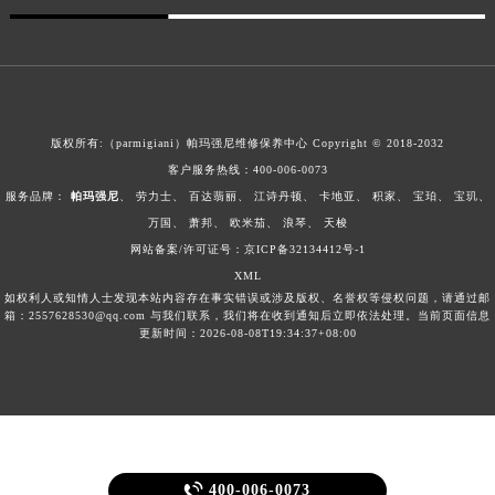
广西壮族自治区钦州市钦南区金海湾东大街帕玛强尼售后服务中心（需提前预约）
广西壮族自治区梧州市万秀区龙湖镇高旺路帕玛强尼售后服务中心（需提前预约）
广西壮族自治区玉林市玉州区金玉路帕玛强尼售后服务中心（需提前预约）
海南省儋州市儋州市那大镇兰洋北路帕玛强尼售后服务中心（需提前预约）
版权所有:（parmigiani）帕玛强尼维修保养中心 Copyright © 2018-2032
海南省东方市八所镇解放西路帕玛强尼售后服务中心（需提前预约）
客户服务热线：
400-006-0073
海南省琼海市嘉积镇东风路帕玛强尼售后服务中心（需提前预约）
服务品牌：
帕玛强尼
、
劳力士
、
百达翡丽
、
江诗丹顿
、
卡地亚
、
积家
、
宝珀
、
宝玑
、
海南省三沙市西沙区西沙群岛永兴岛北京路帕玛强尼售后服务中心（需提前预约）
万国
、
萧邦
、
欧米茄
、
浪琴
、
天梭
海南省三亚市吉阳区迎宾路帕玛强尼售后服务中心（需提前预约）
网站备案/许可证号：京ICP备32134412号-1
海南省万宁市万城镇解放路帕玛强尼售后服务中心（需提前预约）
XML
如权利人或知情人士发现本站内容存在事实错误或涉及版权、名誉权等侵权问题，请通过邮
海南省文昌市文城镇教育东路帕玛强尼售后服务中心（需提前预约）
箱：2557628530@qq.com 与我们联系，我们将在收到通知后立即依法处理。当前页面信息
海南省五指山市通什镇三月三大道帕玛强尼售后服务中心（需提前预约）
更新时间：2026-08-08T19:34:37+08:00
香港特别行政区尖沙咀区油尖旺区广东道帕玛强尼售后服务中心（需提前预约）
香港特别行政区金钟区中西区金钟道帕玛强尼售后服务中心（需提前预约）
香港特别行政区九龙区油尖旺区弥敦道帕玛强尼售后服务中心（需提前预约）
香港特别行政区铜锣湾区湾仔区轩尼诗道帕玛强尼售后服务中心（需提前预约）
河南省安阳市文峰区解放大道帕玛强尼售后服务中心（需提前预约）

400-006-0073