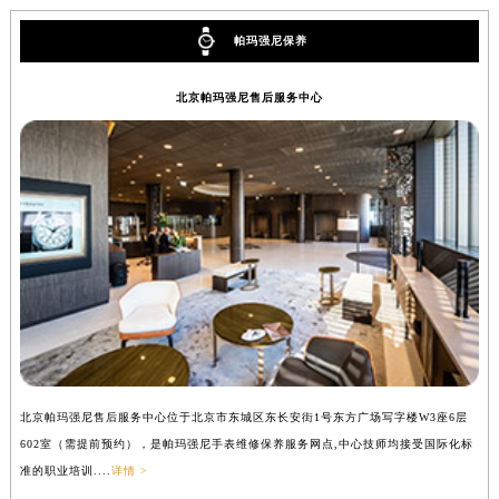
安徽省淮北市相山区淮海路帕玛强尼售后服务中心（需提前预约）
帕玛强尼保养
安徽省淮南市田家庵区国庆中路帕玛强尼售后服务中心（需提前预约）
安徽省黄山市屯溪区黄山西路帕玛强尼售后服务中心（需提前预约）
北京帕玛强尼售后服务中心
安徽省六安市金安区解放中路帕玛强尼售后服务中心（需提前预约）
安徽省马鞍山市雨山区湖南西路帕玛强尼售后服务中心（需提前预约）
安徽省宿州市埇桥区人民中路帕玛强尼售后服务中心（需提前预约）
安徽省铜陵市铜官区石城大道帕玛强尼售后服务中心（需提前预约）
安徽省芜湖市镜湖区中山路步行街帕玛强尼售后服务中心（需提前预约）
安徽省宣城市宣州区叠嶂西路帕玛强尼售后服务中心（需提前预约）
福建省龙岩市新罗区九一南路帕玛强尼售后服务中心（需提前预约）
福建省南平市建阳区人民西路帕玛强尼售后服务中心（需提前预约）
福建省宁德市蕉城区天湖东路帕玛强尼售后服务中心（需提前预约）
福建省莆田市城厢区霞林街道荔华东大道帕玛强尼售后服务中心（需提前预约）
北京帕玛强尼售后服务中心位于北京市东城区东长安街1号东方广场写字楼W3座6层
上
福建省三明市三元区东乾二路帕玛强尼售后服务中心（需提前预约）
602室（需提前预约），是帕玛强尼手表维修保养服务网点,中心技师均接受国际化标
室
福建省漳州市龙文区步港路帕玛强尼售后服务中心（需提前预约）
准的职业培训....
详情 >
职业
江苏省常州市新北区龙锦路1590号现代传媒中心5号楼10层1008室帕玛强尼售后服务中心（需提前预约）