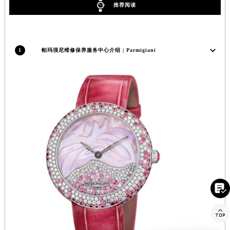
内蒙古自治区乌兰察布市集宁区恩和大街帕玛强尼售后服务中心（需提前预约）
推荐阅读
内蒙古自治区锡林郭勒盟市锡林浩特市光明街与额尔敦路交叉口帕玛强尼售后服务中心（需提前预约）
内蒙古自治区兴安盟市乌兰浩特市兴安大街帕玛强尼售后服务中心（需提前预约）
山西省大同市平城区迎宾街帕玛强尼售后服务中心（需提前预约）
1
帕玛强尼维修保养服务中心介绍 | Parmigiani
山西省晋城市城区黄华街帕玛强尼售后服务中心（需提前预约）
山西省晋中市榆次区顺城街帕玛强尼售后服务中心（需提前预约）
山西省临汾市尧都区解放路帕玛强尼售后服务中心（需提前预约）
山西省吕梁市离石区永宁中路与建设街交叉口帕玛强尼售后服务中心（需提前预约）
山西省朔州市朔城区怡西路与鄯阳西街交汇处帕玛强尼售后服务中心（需提前预约）
山西省忻州市忻府区和平东街与七一南路交叉口帕玛强尼售后服务中心（需提前预约）
山西省阳泉市郊区平阳东街与新城大道交叉口帕玛强尼售后服务中心（需提前预约）
山西省运城市盐湖区河东街帕玛强尼售后服务中心（需提前预约）
山西省长治市潞州区英雄中路帕玛强尼售后服务中心（需提前预约）

山西省太原市迎泽区迎泽街道解放路15号亨得利名表维修授权店3楼帕玛强尼售后服务中心（需提前预约）
天津市和平区赤峰道136号天津国际金融中心26层2603室帕玛强尼售后服务中心（需提前预约）

安徽省安庆市迎江区人民路帕玛强尼售后服务中心（需提前预约）