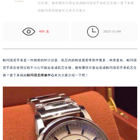
繁多，种类复杂。帕玛强尼手表在使用过程不小心可能会造成机
常州市新北区龙锦路1590号现代传媒中心写字楼5号楼10层1008室（需提前预约）
芯生锈。都有哪些方面会造成帕玛强尼手表机芯生锈？接下来就
徐州市鼓楼区淮海东路29号苏宁广场IFC国际金融中心写字楼35层3508室（需提前预约）
由帕玛强尼维修中心来为大家介…
扬州市邗江区国展路29号星耀天地写字楼1号楼18层1803室（需提前预约）
盐城市盐都区世纪大道5号盐城金融城写字楼1号楼16层1604室（需提前预约）

泰州市海陵区永定东路399号置地商务中心东塔写字楼（华润万象城）17层1706室（需提前预约）
409 次
2021-11-04
宁波市江北区大闸南路500号来福士广场办公楼20层2009室（需提前预约）
杭州市上城区钱江路1366号华润大厦写字楼A座5层503-5室（需提前预约）
金华市金东区东市南街777号金华万达广场写字楼4号楼22层2209室（需提前预约）
帕玛强尼手表是一件精密的时计仪器，机芯内的构造紧密零部件繁多，种类复杂。帕玛强
绍兴市越城区胜利东路379号世茂天际中心写字楼8层805室（需提前预约）
尼手表在使用过程不小心可能会造成机芯生锈。都有哪些方面会造成帕玛强尼手表机芯生
嘉兴市南湖区广益路705号嘉兴世界贸易中心写字楼A座13层1304室（需提前预约）
锈？接下来就由
帕玛强尼维修
中心
来为大家介绍一下吧！
南昌市红谷滩新区红谷中大道998号绿地双子塔（中央广场）A1座办公楼14层07室（需提前预约）
济南市历下区经十路11111号华润中心写字楼（万象城）15层1508室（需提前预约）
广州市天河区天河路230号万菱汇国际中心写字楼A塔7层704室（需提前预约）
广州市越秀区环市东路371-375号世界贸易中心大厦南塔写字楼15层07室（需提前预约）
深圳市罗湖区深南东路5001号华润大厦写字楼17层1701室（需提前预约）
惠州市惠城区江北文昌一路7号华贸大厦写字楼1座30层05室（需提前预约）