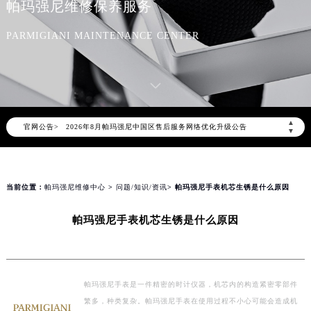
帕玛强尼维修保养服务
PARMIGIANI MAINTENANCE CENTER
2026年8月帕玛强尼中国区售后服务网络优化升级公告
▲
官网公告>
2026年8月帕玛强尼全国官方售后客户服务热线：400-006-0073
▼
帕玛强尼官方全国统一服务热线400-006-0073，服务覆盖中国大陆、香港、澳门、台湾全部区域（非大陆需加拨“+86”）
2026年8月帕玛强尼售后服务中心最新网点地址：
北京市朝阳区建国门外大街甲6号华熙国际中心写字楼D座11层1102室（北京总部）（需提前预约）
当前位置：
帕玛强尼维修中心
>
问题/知识/资讯
> 帕玛强尼手表机芯生锈是什么原因
北京市东城区东长安街1号东方广场写字楼W3座6层602室（需提前预约）
帕玛强尼手表机芯生锈是什么原因
天津市和平区赤峰道136号天津国际金融中心写字楼26层2603室（需提前预约）
上海市徐汇区虹桥路3号港汇中心写字楼2座37层3705室（需提前预约）
上海市黄浦区南京东路299号宏伊国际广场写字楼8层806室（需提前预约）
南京市秦淮区中山南路1号（新街口）南京中心写字楼22层C1-1室（需提前预约）
帕玛强尼手表是一件精密的时计仪器，机芯内的构造紧密零部件