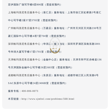
上海帕玛强尼售后服务中心
（宏伊店）服务地址：上海市黄浦区南京东路299号
内蒙古自治区呼和浩特市玉泉区大学西街70号华润万象城写字楼（鄂尔多斯大厦）23层2326室（需提前预约）
甘肃省兰州市七里河区西津西路16号兰州中心写字楼21层2102室（需提前预约）
宏伊国际广场写字楼8层806室（需提前预约）
重庆市解放碑渝中区民权路28号英利国际金融中心写字楼20层01室（需提前预约）
上海帕玛强尼售后服务中心
（港汇店）服务地址：上海市徐汇区虹桥路3号港汇
黑龙江省大庆市萨尔图区会战大街帕玛强尼售后服务中心（需提前预约）
中心写字楼2座37层3705室（需提前预约）
黑龙江省鹤岗市向阳区红军路帕玛强尼售后服务中心（需提前预约）
广州帕玛强尼售后服务中心
（万菱店）服务地址：广州市天河区天河路230号万
黑龙江省黑河市爱辉区中央街帕玛强尼售后服务中心（需提前预约）
菱汇国际中心写字楼A塔7层704室（需提前预约）
黑龙江省鸡西市鸡冠区红军路帕玛强尼售后服务中心（需提前预约）
深圳帕玛强尼售后服务中心
（华润店）服务地址：深圳市罗湖区深南东路5001
黑龙江省佳木斯市向阳区长安路帕玛强尼售后服务中心（需提前预约）
号华润大厦写字楼17层1701室（需提前预约）
黑龙江省牡丹江市东安区太平路帕玛强尼售后服务中心（需提前预约）
黑龙江省七台河市桃山区大同街帕玛强尼售后服务中心（需提前预约）
天津帕玛强尼售后服务中心
（金融中心店）服务地址：天津市和平区赤峰道136
黑龙江省齐齐哈尔市龙沙区龙华路帕玛强尼售后服务中心（需提前预约）
号天津国际金融中心写字楼26层2603室（需提前预约）
黑龙江省双鸭山市尖山区新兴大街帕玛强尼售后服务中心（需提前预约）
成都帕玛强尼售后服务中心
（东原店）服务地址：成都市锦江区人民东路6号
黑龙江省绥化市北林区新华街与康庄路交叉口帕玛强尼售后服务中心（需提前预约）
SAC东原中心写字楼24层2406B室（需提前预约）
黑龙江省伊春市伊美区通河路帕玛强尼售后服务中心（需提前预约）
服务专线：
400-006-0073
吉林省白城市洮北区明仁南街帕玛强尼售后服务中心（需提前预约）
本页链接：
http://www.sjmbxl.com/problems/568.html
吉林省白山市浑江区浑江大街帕玛强尼售后服务中心（需提前预约）