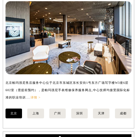
北京帕玛强尼售后服务中心
辽宁省盘锦市兴隆台区石油大街帕玛强尼售后服务中心（需提前预约）
辽宁省铁岭市银州区南马路帕玛强尼售后服务中心（需提前预约）
辽宁省营口市站前区市府路与渤海大街交叉口帕玛强尼售后服务中心（需提前预约）
辽宁省沈阳市沈河区中街路137号亨得利名表维修授权店1楼帕玛强尼售后服务中心（需提前预约）
辽宁省沈阳市沈河区中街路83号亨得利名表维修授权店1楼帕玛强尼售后服务中心（需提前预约）
北京市朝阳区建国门外大街甲6号华熙国际中心D座11层1102室帕玛强尼售后服务中心（北京总部）（需提前预约）
北京市东城区东长安街1号王府井东方广场W3座6层602室帕玛强尼售后服务中心（需提前预约）
河北省保定市竞秀区朝阳北大街北国先天下帕玛强尼售后服务中心（需提前预约）
内蒙古自治区阿拉善盟市左旗土尔扈特大街帕玛强尼售后服务中心（需提前预约）
内蒙古自治区巴彦淖尔市临河区新华街帕玛强尼售后服务中心（需提前预约）
内蒙古自治区包头市青山区幸福路甲3号王府井百货名表维修帕玛强尼售后服务中心（需提前预约）
北京帕玛强尼售后服务中心位于北京市东城区东长安街1号东方广场写字楼W3座6层
上
602室（需提前预约），是帕玛强尼手表维修保养服务网点,中心技师均接受国际化标
室
内蒙古自治区赤峰市红山区哈达街帕玛强尼售后服务中心（需提前预约）
准的职业培训....
详情 >
职业
内蒙古自治区鄂尔多斯市东胜区伊金霍洛街帕玛强尼售后服务中心（需提前预约）
内蒙古自治区呼伦贝尔市海拉尔区中央街帕玛强尼售后服务中心（需提前预约）
北京
上海
广州
深圳
天津
成都
内蒙古自治区通辽市科尔沁区明仁大街帕玛强尼售后服务中心（需提前预约）
内蒙古自治区乌海市海勃湾区人民南路帕玛强尼售后服务中心（需提前预约）