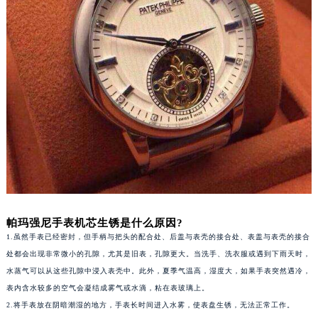
厦门市思明区湖滨东路95号华润大厦写字楼B座11层1104室（需提前预约）
福州市鼓楼区五四路128-1号恒力城写字楼15层03室（需提前预约）
成都市锦江区人民东路6号SAC东原中心写字楼24层2406B室（需提前预约）
重庆市江北区观音桥步行街2号融恒时代广场写字楼9层902室（需提前预约）
长沙市芙蓉区定王台街道建湘路393号世茂环球金融中心写字楼（芙蓉广场）10层13室（需提前预约）
郑州市二七区铭功路10号华润大厦写字楼29层2905室（需提前预约）
太原市迎泽区解放路15号亨得利名表服务中心（品牌授权店）3层整层（需提前预约）
沈阳市沈河区中街路137号亨得利名表服务中心（品牌授权店）1层整层（需提前预约）
沈阳市沈河区中街路83号亨得利名表服务中心（品牌授权店）1层整层（需提前预约）
乌鲁木齐市天山区红山路26号时代广场（CCMALL）C座17层17-B（需提前预约）
温州市鹿城区锦绣路1067号置信广场10层1015室（需提前预约）
哈尔滨市道里区友谊西路600号富力中心T2座写字楼29层03室（需提前预约）
帕玛强尼手表机芯生锈是什么原因?
大连市中山区人民路15号国际金融大厦7层G室（需提前预约）
1.虽然手表已经密封，但手柄与把头的配合处、后盖与表壳的接合处、表盖与表壳的接合
佛山市禅城区季华五路57号万科金融中心C座12层1205室（需提前预约）
处都会出现非常微小的孔隙，尤其是旧表，孔隙更大。当洗手、洗衣服或遇到下雨天时，
东莞市东城街道鸿福东路1号民盈国贸中心T1写字楼9层907室（需提前预约）
水蒸气可以从这些孔隙中浸入表壳中。此外，夏季气温高，湿度大，如果手表突然遇冷，
表内含水较多的空气会凝结成雾气或水滴，粘在表玻璃上。
无锡市梁溪区人民中路139号恒隆广场写字楼1座11层1104室（需提前预约）