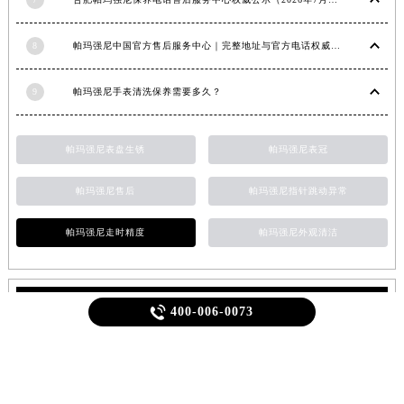
福建省宁德市蕉城区天湖东路帕玛强尼售后服务中心（需提前预约）
7
合肥帕玛强尼保养电话售后服务中心权威公示（2026年7月最新）
福建省莆田市城厢区霞林街道荔华东大道帕玛强尼售后服务中心（需提前预约）
福建省三明市三元区东乾二路帕玛强尼售后服务中心（需提前预约）
8
帕玛强尼中国官方售后服务中心｜完整地址与官方电话权威信息通知（2026年7月最新）
福建省漳州市龙文区步港路帕玛强尼售后服务中心（需提前预约）
江苏省常州市新北区龙锦路1590号现代传媒中心5号楼10层1008室帕玛强尼售后服务中心（需提前预约）
9
帕玛强尼手表清洗保养需要多久？
江苏省淮安市清江浦区淮海北路帕玛强尼售后服务中心（需提前预约）
江苏省连云港市海州区通灌北路帕玛强尼售后服务中心（需提前预约）
帕玛强尼表盘生锈
帕玛强尼表冠
江苏省南京市秦淮区中山南路1号南京中心22层22-C1-C3室帕玛强尼售后服务中心（需提前预约）
江苏省宿迁市宿城区西湖路帕玛强尼售后服务中心（需提前预约）
帕玛强尼售后
帕玛强尼指针跳动异常
江苏省泰州市海陵区永定东路399号置地商务中心东塔（华润万象城）17层1706室帕玛强尼售后服务中心（需提前预约）
帕玛强尼走时精度
帕玛强尼外观清洁
江苏省徐州市鼓楼区淮海东路29号苏宁广场IFC国际金融中心35层3508室帕玛强尼售后服务中心（需提前预约）
江苏省盐城市盐都区世纪大道5号盐城金融城写字楼1号楼16层1604室帕玛强尼售后服务中心（需提前预约）

400-006-0073
江苏省扬州市邗江区国展路29号星耀天地写字楼1号楼18层1803室帕玛强尼售后服务中心（需提前预约）
随机推荐
江苏省镇江市京口区中山东路帕玛强尼售后服务中心（需提前预约）
江西省抚州市临川区赣东大道帕玛强尼售后服务中心（需提前预约）
江西省赣州市章贡区文清路帕玛强尼售后服务中心（需提前预约）
1
帕玛强尼中国官方售后服务中心｜网点地址与24小时服务电话权威信息通知（2026年7月最新）