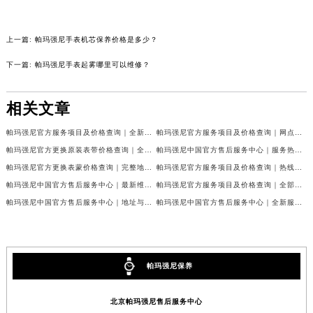
吉林省吉林市船营区河南街帕玛强尼售后服务中心（需提前预约）
吉林省辽源市龙山区人民大街帕玛强尼售后服务中心（需提前预约）
吉林省梅河口市新华街道梅河大街帕玛强尼售后服务中心（需提前预约）
上一篇:
帕玛强尼手表机芯保养价格是多少？
吉林省四平市铁东区紫气大路与南九经街交汇处帕玛强尼售后服务中心（需提前预约）
下一篇:
帕玛强尼手表起雾哪里可以维修？
吉林省松原市宁江区五环大街帕玛强尼售后服务中心（需提前预约）
吉林省通化市东昌区环通乡江南大街帕玛强尼售后服务中心（需提前预约）
相关文章
吉林省延边市延吉市解放路帕玛强尼售后服务中心（需提前预约）
辽宁省鞍山市铁东区站前街帕玛强尼售后服务中心（需提前预约）
帕玛强尼官方服务项目及价格查询｜全新维修地址及客服电话权威信息通告（2026年7月最新）
帕玛强尼官方服务项目及价格查询｜网点地址和电话权威信息声明（2026年7月最新）
辽宁省本溪市平山区胜利路帕玛强尼售后服务中心（需提前预约）
帕玛强尼官方更换原装表带价格查询｜全新维修地址及客服电话权威信息公告（2026年7月最新）
帕玛强尼中国官方售后服务中心｜服务热线及具体地址权威信息声明（2026年7月最新）
辽宁省朝阳市双塔区新华路帕玛强尼售后服务中心（需提前预约）
帕玛强尼官方更换表蒙价格查询｜完整地址与售后热线权威信息公告（2026年7月最新）
帕玛强尼官方服务项目及价格查询｜热线及完整维修地址权威信息公告（2026年7月最新）
帕玛强尼中国官方售后服务中心｜最新维修地址及官方客服电话权威信息通告（2026年7月最新）
帕玛强尼官方服务项目及价格查询｜全部地址与售后电话权威信息通知（2026年7月最新）
辽宁省丹东市振兴区七经街帕玛强尼售后服务中心（需提前预约）
帕玛强尼中国官方售后服务中心｜地址与售后服务电话权威信息通告（2026年7月最新）
帕玛强尼中国官方售后服务中心｜全新服务电话和维修地址权威信息通知（2026年7月最新）
辽宁省抚顺市新抚区东一路帕玛强尼售后服务中心（需提前预约）
辽宁省阜新市海州区解放大街帕玛强尼售后服务中心（需提前预约）
辽宁省葫芦岛市连山区中央路帕玛强尼售后服务中心（需提前预约）
辽宁省锦州市古塔区中央大街帕玛强尼售后服务中心（需提前预约）
帕玛强尼保养
辽宁省辽阳市白塔区新运大街帕玛强尼售后服务中心（需提前预约）