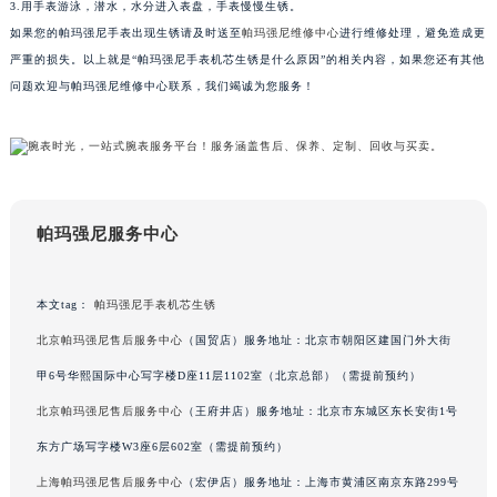
2.将手表放在阴暗潮湿的地方，手表长时间进入水雾，使表盘生锈，无法正常工作。
南通市崇川区工农路57号圆融广场写字楼16层1603室（需提前预约）
3.用手表游泳，潜水，水分进入表盘，手表慢慢生锈。
苏州市苏州工业园区星港街199号苏州中心办公楼C座22层08室（需提前预约）
如果您的帕玛强尼手表出现生锈请及时送至
帕玛强尼维修中心
进行维修处理，避免造成更
武汉市江汉区解放大道686号世界贸易大厦38层09室（需提前预约）
严重的损失。以上就是“帕玛强尼手表机芯生锈是什么原因”的相关内容，如果您还有其他
南宁市青秀区金湖路59号地王大厦12楼1224室（需提前预约）
问题欢迎与帕玛强尼维修中心联系，我们竭诚为您服务！
合肥市蜀山区潜山路111号万象城华润大厦B座12楼03室（需提前预约）
泉州市丰泽区宝洲路729号浦西万达中心写字楼A座7楼709室（需提前预约）
青岛市南区山东路6号华润大厦B座22层04室（需提前预约）
烟台市芝罘区胜利路139号万达金融中心A座907室（需提前预约）
帕玛强尼服务中心
长春市朝阳区西安大路727号中银大厦A座(旺进大厦)18层09室（需提前预约）
贵阳市南明区都司高架桥路33号亨特国际金融中心14楼14D（需提前预约）
昆明市盘龙区北京路928号同德昆明广场写字楼10层06室（需提前预约）
本文tag：
帕玛强尼手表机芯生锈
石家庄市长安区中山东路39号勒泰中心写字楼B座13层07室（需提前预约）
北京帕玛强尼售后服务中心
（国贸店）服务地址：北京市朝阳区建国门外大街
西安市碑林区南关正街88号华侨城长安国际中心E座6楼10室（需提前预约）
甲6号华熙国际中心写字楼D座11层1102室（北京总部）（需提前预约）
海口市龙华区金贸东路5号海口华润大厦B座17层1707室（需提前预约）
北京帕玛强尼售后服务中心
（王府井店）服务地址：北京市东城区东长安街1号
唐山市路南区新华东道100号万达广场写字楼A座10层1002室（需提前预约）
东方广场写字楼W3座6层602室（需提前预约）
台州市椒江区东海大道1800号腾达中心东1幢20楼2002室（需提前预约）