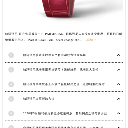
安徽省蚌埠市蚌山区淮河路帕玛强尼售后服务中心（需提前预约）
安徽省亳州市谯城区魏武大道帕玛强尼售后服务中心（需提前预约）
安徽省池州市贵池区长江路帕玛强尼售后服务中心（需提前预约）
安徽省滁州市琅琊区南谯北路帕玛强尼售后服务中心（需提前预约）
安徽省阜阳市颍州区颍州北路帕玛强尼售后服务中心（需提前预约）
帕玛强尼 官方售后服务中心 PARMIGIANI 帕玛强尼从来没有改变世界，而是把它留
安徽省淮北市相山区淮海路帕玛强尼售后服务中心（需提前预约）
给佩戴它的人。 PARMIGIANI will never change the ......
详情 >
安徽省淮南市田家庵区国庆中路帕玛强尼售后服务中心（需提前预约）
安徽省黄山市屯溪区黄山西路帕玛强尼售后服务中心（需提前预约）
2
帕玛强尼腕表走时误差？精准调校方法大揭秘
安徽省六安市金安区解放中路帕玛强尼售后服务中心（需提前预约）
安徽省马鞍山市雨山区湖南西路帕玛强尼售后服务中心（需提前预约）
3
帕玛强尼腕表星期无法调节？速解难题，腕表达人支招
安徽省宿州市埇桥区人民中路帕玛强尼售后服务中心（需提前预约）
4
帕玛强尼手表发条上不满？轻松解决之道，让你精准把握时间
安徽省铜陵市铜官区石城大道帕玛强尼售后服务中心（需提前预约）
安徽省芜湖市镜湖区中山路步行街帕玛强尼售后服务中心（需提前预约）
5
帕玛强尼表耳拆卸方法
安徽省宣城市宣州区叠嶂西路帕玛强尼售后服务中心（需提前预约）
福建省龙岩市新罗区九一南路帕玛强尼售后服务中心（需提前预约）
6
2026年5月帕玛强尼表主必读最终版：售后网点迁移与新开业
福建省南平市建阳区人民西路帕玛强尼售后服务中心（需提前预约）