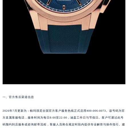
苏州市苏州工业园区星港街199号苏州中心办公楼C座22层08室（需提前预约）
武汉市江汉区解放大道686号世界贸易大厦38层09室（需提前预约）
南宁市青秀区金湖路59号地王大厦12楼1224室（需提前预约）
合肥市蜀山区潜山路111号万象城华润大厦B座12楼03室（需提前预约）
泉州市丰泽区宝洲路729号浦西万达中心写字楼A座7楼709室（需提前预约）
青岛市南区山东路6号华润大厦B座22层04室（需提前预约）
烟台市芝罘区胜利路139号万达金融中心A座907室（需提前预约）
长春市朝阳区西安大路727号中银大厦A座(旺进大厦)18层09室（需提前预约）
贵阳市南明区都司高架桥路33号亨特国际金融中心14楼14D（需提前预约）
昆明市盘龙区北京路928号同德昆明广场写字楼10层06室（需提前预约）
石家庄市长安区中山东路39号勒泰中心写字楼B座13层07室（需提前预约）
西安市碑林区南关正街88号华侨城长安国际中心E座6楼10室（需提前预约）
一、官方售后渠道信息
海口市龙华区金贸东路5号海口华润大厦B座17层1707室（需提前预约）
唐山市路南区新华东道100号万达广场写字楼A座10层1002室（需提前预约）
2026年7月更新为：帕玛强尼全国官方客户服务热线正式启用400-006-0073。该号码为官
台州市椒江区东海大道1800号腾达中心东1幢20楼2002室（需提前预约）
方直属客服电话，服务时间为每日8:00至22:00，涵盖工作日与节假日。客户可通过此号
内蒙古自治区呼和浩特市玉泉区大学西街70号华润万象城写字楼（鄂尔多斯大厦）23层2326室（需提前预约）
码预约到店服务或咨询邮寄流程，客服人员将在规定时段内提供专业解答与操作指引。建