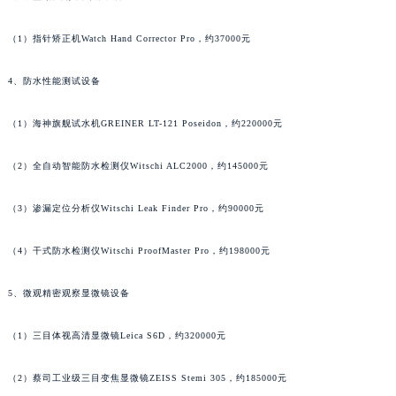
广西壮族自治区河池市金城江区金城江街道朝阳路帕玛强尼售后服务中心（需提前预约）
广西壮族自治区贺州市八步区城东街道灵峰南路帕玛强尼售后服务中心（需提前预约）
（1）指针矫正机Watch Hand Corrector Pro，约37000元
广西壮族自治区来宾市兴宾区桂中大道帕玛强尼售后服务中心（需提前预约）
4、防水性能测试设备
广西壮族自治区柳州市城中区中山中路帕玛强尼售后服务中心（需提前预约）
广西壮族自治区钦州市钦南区金海湾东大街帕玛强尼售后服务中心（需提前预约）
（1）海神旗舰试水机GREINER LT-121 Poseidon，约220000元
广西壮族自治区梧州市万秀区龙湖镇高旺路帕玛强尼售后服务中心（需提前预约）
广西壮族自治区玉林市玉州区金玉路帕玛强尼售后服务中心（需提前预约）
（2）全自动智能防水检测仪Witschi ALC2000，约145000元
海南省儋州市儋州市那大镇兰洋北路帕玛强尼售后服务中心（需提前预约）
海南省东方市八所镇解放西路帕玛强尼售后服务中心（需提前预约）
（3）渗漏定位分析仪Witschi Leak Finder Pro，约90000元
海南省琼海市嘉积镇东风路帕玛强尼售后服务中心（需提前预约）
（4）干式防水检测仪Witschi ProofMaster Pro，约198000元
海南省三沙市西沙区西沙群岛永兴岛北京路帕玛强尼售后服务中心（需提前预约）
海南省三亚市吉阳区迎宾路帕玛强尼售后服务中心（需提前预约）
5、微观精密观察显微镜设备
海南省万宁市万城镇解放路帕玛强尼售后服务中心（需提前预约）
海南省文昌市文城镇教育东路帕玛强尼售后服务中心（需提前预约）
（1）三目体视高清显微镜Leica S6D，约320000元
海南省五指山市通什镇三月三大道帕玛强尼售后服务中心（需提前预约）
（2）蔡司工业级三目变焦显微镜ZEISS Stemi 305，约185000元
香港特别行政区尖沙咀区油尖旺区广东道帕玛强尼售后服务中心（需提前预约）