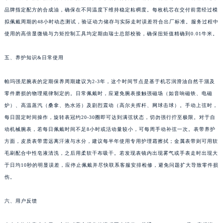
四川省乐山市市中区嘉定中路帕玛强尼售后服务中心（需提前预约）
品牌指定配方的合成油，确保在不同温度下维持稳定粘稠度。每枚机芯在交付前需经过模
四川省凉山州市西昌市大巷口下街帕玛强尼售后服务中心（需提前预约）
拟佩戴周期的48小时动态测试，验证动力储存与实际走时误差符合出厂标准。服务过程中
四川省泸州市江阳区治平路帕玛强尼售后服务中心（需提前预约）
使用的高倍显微镜与力矩控制工具均定期由瑞士总部校验，确保扭矩值精确到0.01牛米。
四川省眉山市东坡区三苏路帕玛强尼售后服务中心（需提前预约）
五、养护知识&日常使用
四川省绵阳市涪城区翠花街帕玛强尼售后服务中心（需提前预约）
四川省南充市高坪区江东大道帕玛强尼售后服务中心（需提前预约）
帕玛强尼腕表的定期保养周期建议为2-3年，这个时间节点是基于机芯润滑油自然干涸及
四川省内江市东兴区汉安大道帕玛强尼售后服务中心（需提前预约）
零件磨损的物理规律制定的。日常佩戴时，应避免腕表接触强磁场（如音响磁铁、电磁
四川省攀枝花市东区三线大道北段帕玛强尼售后服务中心（需提前预约）
炉）、高温蒸汽（桑拿、热水浴）及剧烈震动（高尔夫挥杆、网球击球）。手动上弦时，
四川省遂宁市船山区香林南路帕玛强尼售后服务中心（需提前预约）
每日固定时间操作，旋转表冠约20-30圈即可达到满弦状态，切勿强行拧至极限。对于自
动机械腕表，若每日佩戴时间不足8小时或活动量较小，可每周手动补弦一次。表带养护
四川省雅安市雨城区熊猫大道帕玛强尼售后服务中心（需提前预约）
方面，皮质表带需远离汗液与水分，建议每半年使用专用护理霜擦拭；金属表带则可用软
四川省宜宾市翠屏区长翠路帕玛强尼售后服务中心（需提前预约）
毛刷配合中性皂液清洗，之后用柔软干布吸干。若发现表镜内出现雾气或手表走时出现大
四川省资阳市雁江区滨江大道一段与和平南路帕玛强尼售后服务中心（需提前预约）
于日均10秒的明显误差，应停止佩戴并尽快联系客服安排检修，避免问题扩大导致零件损
四川省自贡市自流井区华商北路帕玛强尼售后服务中心（需提前预约）
伤。
西藏自治区阿里地区噶尔县北京西路帕玛强尼售后服务中心（需提前预约）
西藏自治区昌都市卡若区昌都西路帕玛强尼售后服务中心（需提前预约）
六、用户反馈
西藏自治区拉萨市城关区北京中路帕玛强尼售后服务中心（需提前预约）