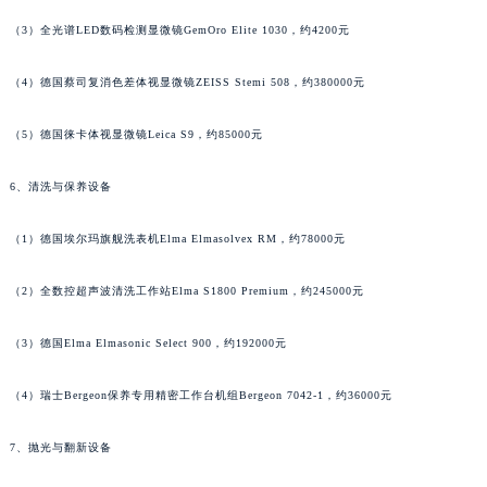
香港特别行政区金钟区中西区金钟道帕玛强尼售后服务中心（需提前预约）
（3）全光谱LED数码检测显微镜GemOro Elite 1030，约4200元
香港特别行政区九龙区油尖旺区弥敦道帕玛强尼售后服务中心（需提前预约）
香港特别行政区铜锣湾区湾仔区轩尼诗道帕玛强尼售后服务中心（需提前预约）
（4）德国蔡司复消色差体视显微镜ZEISS Stemi 508，约380000元
河南省安阳市文峰区解放大道帕玛强尼售后服务中心（需提前预约）
河南省鹤壁市淇滨区九州路帕玛强尼售后服务中心（需提前预约）
（5）德国徕卡体视显微镜Leica S9，约85000元
河南省济源市沁园街道济水大道帕玛强尼售后服务中心（需提前预约）
6、清洗与保养设备
河南省焦作市解放区解放路帕玛强尼售后服务中心（需提前预约）
河南省开封市鼓楼区中山路帕玛强尼售后服务中心（需提前预约）
（1）德国埃尔玛旗舰洗表机Elma Elmasolvex RM，约78000元
河南省洛阳市西工区中州中路与解放路交叉口帕玛强尼售后服务中心（需提前预约）
河南省漯河市源汇区交通路帕玛强尼售后服务中心（需提前预约）
（2）全数控超声波清洗工作站Elma S1800 Premium，约245000元
河南省南阳市宛城区范蠡东路与南都路交叉口帕玛强尼售后服务中心（需提前预约）
（3）德国Elma Elmasonic Select 900，约192000元
河南省平顶山市卫东区建设路帕玛强尼售后服务中心（需提前预约）
河南省濮阳市大华龙区开州路绿城路交叉口帕玛强尼售后服务中心（需提前预约）
（4）瑞士Bergeon保养专用精密工作台机组Bergeon 7042-1，约36000元
河南省三门峡市湖滨区和平路帕玛强尼售后服务中心（需提前预约）
河南省商丘市梁园区神火大道帕玛强尼售后服务中心（需提前预约）
7、抛光与翻新设备
河南省新乡市红旗区人民路帕玛强尼售后服务中心（需提前预约）