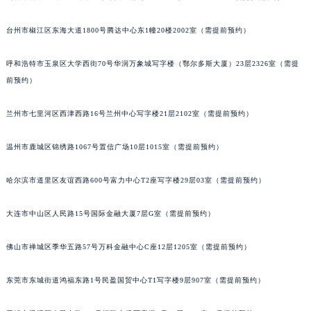
安徽省亳州市谯城区魏武大道帕玛强尼售后服务中心（需提前预约）
安徽省池州市贵池区长江路帕玛强尼售后服务中心（需提前预约）
台州市椒江区东海大道1800号腾达中心东1幢20楼2002室（需提前预约）
安徽省滁州市琅琊区南谯北路帕玛强尼售后服务中心（需提前预约）
呼和浩特市玉泉区大学西街70号华润万象城写字楼（鄂尔多斯大厦）23层2326室（需提
安徽省阜阳市颍州区颍州北路帕玛强尼售后服务中心（需提前预约）
前预约）
安徽省淮北市相山区淮海路帕玛强尼售后服务中心（需提前预约）
安徽省淮南市田家庵区国庆中路帕玛强尼售后服务中心（需提前预约）
兰州市七里河区西津西路16号兰州中心写字楼21层2102室（需提前预约）
安徽省黄山市屯溪区黄山西路帕玛强尼售后服务中心（需提前预约）
安徽省六安市金安区解放中路帕玛强尼售后服务中心（需提前预约）
温州市鹿城区锦绣路1067号置信广场10层1015室（需提前预约）
安徽省马鞍山市雨山区湖南西路帕玛强尼售后服务中心（需提前预约）
哈尔滨市道里区友谊西路600号富力中心T2座写字楼29层03室（需提前预约）
安徽省宿州市埇桥区人民中路帕玛强尼售后服务中心（需提前预约）
安徽省铜陵市铜官区石城大道帕玛强尼售后服务中心（需提前预约）
大连市中山区人民路15号国际金融大厦7层G室（需提前预约）
安徽省芜湖市镜湖区中山路步行街帕玛强尼售后服务中心（需提前预约）
安徽省宣城市宣州区叠嶂西路帕玛强尼售后服务中心（需提前预约）
佛山市禅城区季华五路57号万科金融中心C座12层1205室（需提前预约）
福建省龙岩市新罗区九一南路帕玛强尼售后服务中心（需提前预约）
福建省南平市建阳区人民西路帕玛强尼售后服务中心（需提前预约）
东莞市东城街道鸿福东路1号民盈国贸中心T1写字楼9层907室（需提前预约）
福建省宁德市蕉城区天湖东路帕玛强尼售后服务中心（需提前预约）