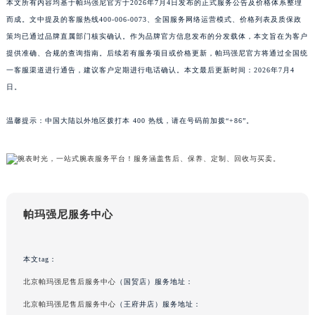
本文所有内容均基于帕玛强尼官方于2026年7月4日发布的正式服务公告及价格体系整理
陕西省西安市碑林区南关正街88号华侨城长安国际中心E座6楼10室帕玛强尼售后服务中心（需提前预约）
而成。文中提及的客服热线400-006-0073、全国服务网络运营模式、价格列表及质保政
海南省海口市龙华区金贸东路5号海口华润大厦B座17层1707室帕玛强尼售后服务中心（需提前预约）
策均已通过品牌直属部门核实确认。作为品牌官方信息发布的分发载体，本文旨在为客户
河北省唐山市路南区新华东道100号万达广场写字楼A座10层1002室帕玛强尼售后服务中心（需提前预约）
提供准确、合规的查询指南。后续若有服务项目或价格更新，帕玛强尼官方将通过全国统
台州市椒江区东海大道1800号腾达中心东1幢20楼2002室帕玛强尼售后服务中心（需提前预约）
一客服渠道进行通告，建议客户定期进行电话确认。本文最后更新时间：2026年7月4
呼和浩特市玉泉区大学西街70号华润万象城写字楼（鄂尔多斯大厦）23层2326室帕玛强尼售后服务中心（需提前预约）
日。
兰州市七里河区西津西路16号兰州中心写字楼21层2102室帕玛强尼售后服务中心（需提前预约）
温馨提示：中国大陆以外地区拨打本 400 热线，请在号码前加拨“+86”。
重庆市解放碑渝中区民权路28号英利国际金融中心写字楼20层01室帕玛强尼售后服务中心（需提前预约）
节假日正常营业！
帕玛强尼服务中心
本文tag：
北京帕玛强尼售后服务中心
（国贸店）服务地址：
北京帕玛强尼售后服务中心
（王府井店）服务地址：