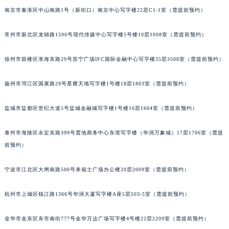
吉林省辽源市龙山区人民大街帕玛强尼售后服务中心（需提前预约）
南京市秦淮区中山南路1号（新街口）南京中心写字楼22层C1-1室（需提前预约）
吉林省梅河口市新华街道梅河大街帕玛强尼售后服务中心（需提前预约）
吉林省四平市铁东区紫气大路与南九经街交汇处帕玛强尼售后服务中心（需提前预约）
常州市新北区龙锦路1590号现代传媒中心写字楼5号楼10层1008室（需提前预约）
吉林省松原市宁江区五环大街帕玛强尼售后服务中心（需提前预约）
徐州市鼓楼区淮海东路29号苏宁广场IFC国际金融中心写字楼35层3508室（需提前预约）
吉林省通化市东昌区环通乡江南大街帕玛强尼售后服务中心（需提前预约）
吉林省延边市延吉市解放路帕玛强尼售后服务中心（需提前预约）
扬州市邗江区国展路29号星耀天地写字楼1号楼18层1803室（需提前预约）
辽宁省鞍山市铁东区站前街帕玛强尼售后服务中心（需提前预约）
辽宁省本溪市平山区胜利路帕玛强尼售后服务中心（需提前预约）
盐城市盐都区世纪大道5号盐城金融城写字楼1号楼16层1604室（需提前预约）
辽宁省朝阳市双塔区新华路帕玛强尼售后服务中心（需提前预约）
泰州市海陵区永定东路399号置地商务中心东塔写字楼（华润万象城）17层1706室（需提
辽宁省丹东市振兴区七经街帕玛强尼售后服务中心（需提前预约）
前预约）
辽宁省抚顺市新抚区东一路帕玛强尼售后服务中心（需提前预约）
辽宁省阜新市海州区解放大街帕玛强尼售后服务中心（需提前预约）
宁波市江北区大闸南路500号来福士广场办公楼20层2009室（需提前预约）
辽宁省葫芦岛市连山区中央路帕玛强尼售后服务中心（需提前预约）
辽宁省锦州市古塔区中央大街帕玛强尼售后服务中心（需提前预约）
杭州市上城区钱江路1366号华润大厦写字楼A座5层503-5室（需提前预约）
辽宁省辽阳市白塔区新运大街帕玛强尼售后服务中心（需提前预约）
金华市金东区东市南街777号金华万达广场写字楼4号楼22层2209室（需提前预约）
辽宁省盘锦市兴隆台区石油大街帕玛强尼售后服务中心（需提前预约）