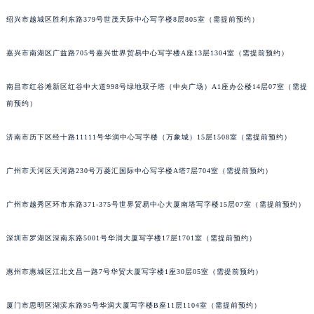
辽宁省铁岭市银州区南马路帕玛强尼售后服务中心（需提前预约）
绍兴市越城区胜利东路379号世茂天际中心写字楼8层805室（需提前预约）
辽宁省营口市站前区市府路与渤海大街交叉口帕玛强尼售后服务中心（需提前预约）
辽宁省沈阳市沈河区中街路137号亨得利名表维修授权店1楼帕玛强尼售后服务中心（需提前预约）
嘉兴市南湖区广益路705号嘉兴世界贸易中心写字楼A座13层1304室（需提前预约）
辽宁省沈阳市沈河区中街路83号亨得利名表维修授权店1楼帕玛强尼售后服务中心（需提前预约）
北京市朝阳区建国门外大街甲6号华熙国际中心D座11层1102室帕玛强尼售后服务中心（北京总部）（需提前预约）
南昌市红谷滩新区红谷中大道998号绿地双子塔（中央广场）A1座办公楼14层07室（需提
前预约）
北京市东城区东长安街1号王府井东方广场W3座6层602室帕玛强尼售后服务中心（需提前预约）
河北省保定市竞秀区朝阳北大街北国先天下帕玛强尼售后服务中心（需提前预约）
济南市历下区经十路11111号华润中心写字楼（万象城）15层1508室（需提前预约）
内蒙古自治区阿拉善盟市左旗土尔扈特大街帕玛强尼售后服务中心（需提前预约）
内蒙古自治区巴彦淖尔市临河区新华街帕玛强尼售后服务中心（需提前预约）
广州市天河区天河路230号万菱汇国际中心写字楼A塔7层704室（需提前预约）
内蒙古自治区包头市青山区幸福路甲3号王府井百货名表维修帕玛强尼售后服务中心（需提前预约）
内蒙古自治区赤峰市红山区哈达街帕玛强尼售后服务中心（需提前预约）
广州市越秀区环市东路371-375号世界贸易中心大厦南塔写字楼15层07室（需提前预约）
内蒙古自治区鄂尔多斯市东胜区伊金霍洛街帕玛强尼售后服务中心（需提前预约）
深圳市罗湖区深南东路5001号华润大厦写字楼17层1701室（需提前预约）
内蒙古自治区呼伦贝尔市海拉尔区中央街帕玛强尼售后服务中心（需提前预约）
内蒙古自治区通辽市科尔沁区明仁大街帕玛强尼售后服务中心（需提前预约）
惠州市惠城区江北文昌一路7号华贸大厦写字楼1座30层05室（需提前预约）
内蒙古自治区乌海市海勃湾区人民南路帕玛强尼售后服务中心（需提前预约）
内蒙古自治区乌兰察布市集宁区恩和大街帕玛强尼售后服务中心（需提前预约）
厦门市思明区湖滨东路95号华润大厦写字楼B座11层1104室（需提前预约）