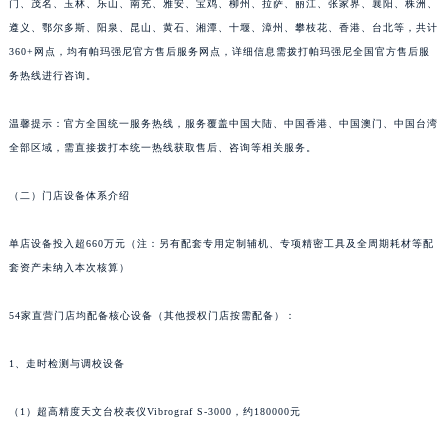
门、茂名、玉林、乐山、南充、雅安、宝鸡、柳州、拉萨、丽江、张家界、襄阳、株洲、
澳门特别行政区风顺堂区南湾大马路帕玛强尼售后服务中心（需提前预约）
遵义、鄂尔多斯、阳泉、昆山、黄石、湘潭、十堰、漳州、攀枝花、香港、台北等，共计
澳门特别行政区花地玛堂区关闸广场帕玛强尼售后服务中心（需提前预约）
360+网点，均有帕玛强尼官方售后服务网点，详细信息需拨打帕玛强尼全国官方售后服
澳门特别行政区花王堂区大三巴商圈帕玛强尼售后服务中心（需提前预约）
务热线进行咨询。
澳门特别行政区嘉模堂区官也街帕玛强尼售后服务中心（需提前预约）
澳门省路氹城市金光大道帕玛强尼售后服务中心（需提前预约）
温馨提示：官方全国统一服务热线，服务覆盖中国大陆、中国香港、中国澳门、中国台湾
全部区域，需直接拨打本统一热线获取售后、咨询等相关服务。
澳门特别行政区望德堂区塔石广场帕玛强尼售后服务中心（需提前预约）
福建省福州市鼓楼区五四路128-1号恒力城写字楼15层03室帕玛强尼售后服务中心（需提前预约）
（二）门店设备体系介绍
福建省厦门市思明区湖滨东路95号万象城华润大厦B座11层1104室帕玛强尼售后服务中心（需提前预约）
广东省潮州市潮安区新风路与潮汕路交汇处帕玛强尼售后服务中心（需提前预约）
单店设备投入超660万元（注：另有配套专用定制辅机、专项精密工具及全周期耗材等配
广东省广州市天河区天河路230号万菱汇国际中心A塔7层704室帕玛强尼售后服务中心（需提前预约）
套资产未纳入本次核算）
广东省广州市越秀区环市东路371-375号世界贸易中心大厦南塔15层1507室帕玛强尼售后服务中心（需提前预约）
54家直营门店均配备核心设备（其他授权门店按需配备）：
广东省河源市源城区越王大道帕玛强尼售后服务中心（需提前预约）
广东省惠州市惠城区江北文昌一路7号华贸大厦1座30层3005室帕玛强尼售后服务中心（需提前预约）
1、走时检测与调校设备
广东省江门市蓬江区广场西路帕玛强尼售后服务中心（需提前预约）
广东省揭阳市榕城进贤门步行街帕玛强尼售后服务中心（需提前预约）
（1）超高精度天文台校表仪Vibrograf S-3000，约180000元
广东省茂名市电白区水东街道迎宾大道帕玛强尼售后服务中心（需提前预约）