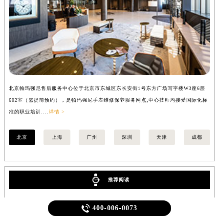
北京帕玛强尼售后服务中心位于北京市东城区东长安街1号东方广场写字楼W3座6层
上
602室（需提前预约），是帕玛强尼手表维修保养服务网点,中心技师均接受国际化标
室
准的职业培训....
详情 >
职业
北京
上海
广州
深圳
天津
成都
推荐阅读

400-006-0073