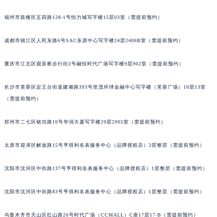
内蒙古自治区锡林郭勒盟市锡林浩特市光明街与额尔敦路交叉口帕玛强尼售后服务中心（需提前预约）
福州市鼓楼区五四路128-1号恒力城写字楼15层03室（需提前预约）
内蒙古自治区兴安盟市乌兰浩特市兴安大街帕玛强尼售后服务中心（需提前预约）
山西省大同市平城区迎宾街帕玛强尼售后服务中心（需提前预约）
成都市锦江区人民东路6号SAC东原中心写字楼24层2406B室（需提前预约）
山西省晋城市城区黄华街帕玛强尼售后服务中心（需提前预约）
山西省晋中市榆次区顺城街帕玛强尼售后服务中心（需提前预约）
重庆市江北区观音桥步行街2号融恒时代广场写字楼9层902室（需提前预约）
山西省临汾市尧都区解放路帕玛强尼售后服务中心（需提前预约）
山西省吕梁市离石区永宁中路与建设街交叉口帕玛强尼售后服务中心（需提前预约）
长沙市芙蓉区定王台街道建湘路393号世茂环球金融中心写字楼（芙蓉广场）10层13室
（需提前预约）
山西省朔州市朔城区怡西路与鄯阳西街交汇处帕玛强尼售后服务中心（需提前预约）
山西省忻州市忻府区和平东街与七一南路交叉口帕玛强尼售后服务中心（需提前预约）
郑州市二七区铭功路10号华润大厦写字楼29层2905室（需提前预约）
山西省阳泉市郊区平阳东街与新城大道交叉口帕玛强尼售后服务中心（需提前预约）
山西省运城市盐湖区河东街帕玛强尼售后服务中心（需提前预约）
太原市迎泽区解放路15号亨得利名表服务中心（品牌授权店）3层整层（需提前预约）
山西省长治市潞州区英雄中路帕玛强尼售后服务中心（需提前预约）
山西省太原市迎泽区迎泽街道解放路15号亨得利名表维修授权店3楼帕玛强尼售后服务中心（需提前预约）
沈阳市沈河区中街路137号亨得利名表服务中心（品牌授权店）1层整层（需提前预约）
天津市和平区赤峰道136号天津国际金融中心26层2603室帕玛强尼售后服务中心（需提前预约）
沈阳市沈河区中街路83号亨得利名表服务中心（品牌授权店）1层整层（需提前预约）
安徽省安庆市迎江区人民路帕玛强尼售后服务中心（需提前预约）
安徽省蚌埠市蚌山区淮河路帕玛强尼售后服务中心（需提前预约）
乌鲁木齐市天山区红山路26号时代广场（CCMALL）C座17层17-B（需提前预约）