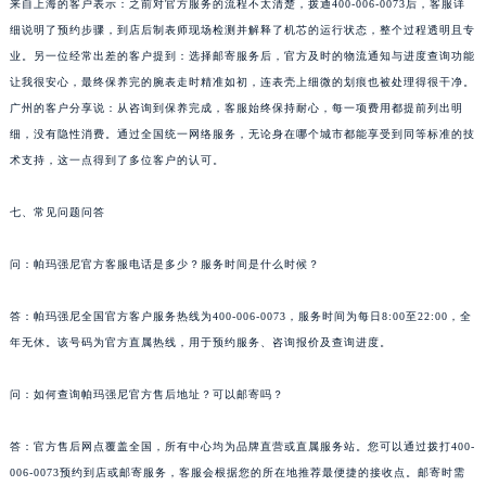
来自上海的客户表示：之前对官方服务的流程不太清楚，拨通400-006-0073后，客服详
西藏自治区林芝市巴宜区广东路帕玛强尼售后服务中心（需提前预约）
细说明了预约步骤，到店后制表师现场检测并解释了机芯的运行状态，整个过程透明且专
西藏自治区那曲市色尼区浙江西路帕玛强尼售后服务中心（需提前预约）
业。另一位经常出差的客户提到：选择邮寄服务后，官方及时的物流通知与进度查询功能
西藏自治区日喀则市桑珠孜区上海中路帕玛强尼售后服务中心（需提前预约）
让我很安心，最终保养完的腕表走时精准如初，连表壳上细微的划痕也被处理得很干净。
西藏自治区山南市乃东区湖北大道帕玛强尼售后服务中心（需提前预约）
广州的客户分享说：从咨询到保养完成，客服始终保持耐心，每一项费用都提前列出明
云南省保山市隆阳区正阳路帕玛强尼售后服务中心（需提前预约）
细，没有隐性消费。通过全国统一网络服务，无论身在哪个城市都能享受到同等标准的技
术支持，这一点得到了多位客户的认可。
云南省楚雄彝族自治州楚雄市鹿城南路帕玛强尼售后服务中心（需提前预约）
云南省大理白族自治州大理市建设路帕玛强尼售后服务中心（需提前预约）
七、常见问题问答
云南省德宏傣族景颇族自治州芒市团结大街帕玛强尼售后服务中心（需提前预约）
云南省迪庆藏族自治州香格里拉市长征大道帕玛强尼售后服务中心（需提前预约）
问：帕玛强尼官方客服电话是多少？服务时间是什么时候？
云南省红河哈尼族彝族自治州蒙自市天马路帕玛强尼售后服务中心（需提前预约）
云南省丽江市古城区七星街帕玛强尼售后服务中心（需提前预约）
答：帕玛强尼全国官方客户服务热线为400-006-0073，服务时间为每日8:00至22:00，全
年无休。该号码为官方直属热线，用于预约服务、咨询报价及查询进度。
云南省临沧市临翔区世纪路帕玛强尼售后服务中心（需提前预约）
云南省怒江傈僳族自治州泸水市人民路帕玛强尼售后服务中心（需提前预约）
问：如何查询帕玛强尼官方售后地址？可以邮寄吗？
云南省普洱市思茅区振兴大道帕玛强尼售后服务中心（需提前预约）
云南省曲靖市麒麟区学府路帕玛强尼售后服务中心（需提前预约）
答：官方售后网点覆盖全国，所有中心均为品牌直营或直属服务站。您可以通过拨打400-
云南省文山壮族苗族自治州文山市东风路帕玛强尼售后服务中心（需提前预约）
006-0073预约到店或邮寄服务，客服会根据您的所在地推荐最便捷的接收点。邮寄时需