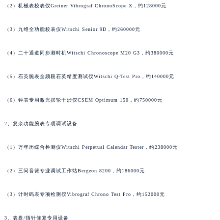
广东省梅州市梅江区金燕大道帕玛强尼售后服务中心（需提前预约）
（2）机械表校表仪Greiner Vibrograf ChronoScope X，约128000元
广东省清远市清城区湖西路帕玛强尼售后服务中心（需提前预约）
（3）九维全功能校表仪Witschi Senior 9D，约260000元
广东省汕头市龙湖区长平路帕玛强尼售后服务中心（需提前预约）
广东省汕尾市城区香洲街道园林社区翠园街帕玛强尼售后服务中心（需提前预约）
（4）二十通道同步测时机Witschi Chronoscope M20 G3，约380000元
广东省韶关市武江区芙蓉新区与老城中心交汇处帕玛强尼售后服务中心（需提前预约）
广东省深圳市罗湖区深南东路5001号华润大厦17层1701室帕玛强尼售后服务中心（需提前预约）
（5）石英腕表全频段石英精度测试仪Witschi Q-Test Pro，约140000元
广东省阳江市江城区东风一路帕玛强尼售后服务中心（需提前预约）
（6）钟表专用激光摆轮干涉仪CSEM Optimum 150，约750000元
广东省云浮市云城区金山路帕玛强尼售后服务中心（需提前预约）
广东省湛江市赤坎区观海北路帕玛强尼售后服务中心（需提前预约）
2、复杂功能腕表专项调试设备
广东省肇庆市端州区信安大道与砚都大道交汇处帕玛强尼售后服务中心（需提前预约）
广西壮族自治区百色市右江区中山二路帕玛强尼售后服务中心（需提前预约）
（1）万年历综合检测仪Witschi Perpetual Calendar Tester，约238000元
广西壮族自治区北海市海城区北京路帕玛强尼售后服务中心（需提前预约）
广西壮族自治区崇左市江州区石景林街道友谊大道与丽川路交汇处帕玛强尼售后服务中心（需提前预约）
（2）三问音簧专业调试工作站Bergeon 8200，约186000元
广西壮族自治区防城港市港口区金花茶大道帕玛强尼售后服务中心（需提前预约）
（3）计时码表专项检测仪Vibrograf Chrono Test Pro，约152000元
广西壮族自治区贵港市港北区港城街道布山大道与仙衣路交叉口帕玛强尼售后服务中心（需提前预约）
广西壮族自治区桂林市秀峰区红岭路帕玛强尼售后服务中心（需提前预约）
3、表盘/指针修复专用设备