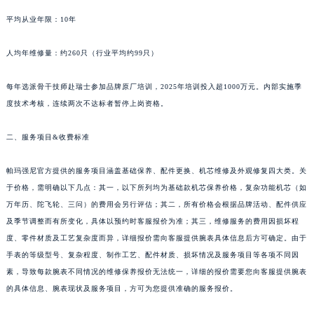
新疆维吾尔自治区可克达拉市幸福路帕玛强尼售后服务中心（需提前预约）
平均从业年限：10年
新疆维吾尔自治区克拉玛依市克拉玛依区友谊路帕玛强尼售后服务中心（需提前预约）
新疆维吾尔自治区库车市库车市文化东路帕玛强尼售后服务中心（需提前预约）
人均年维修量：约260只（行业平均约99只）
新疆维吾尔自治区库尔勒市库尔勒市人民东路帕玛强尼售后服务中心（需提前预约）
新疆维吾尔自治区奎屯市团结西街帕玛强尼售后服务中心（需提前预约）
每年选派骨干技师赴瑞士参加品牌原厂培训，2025年培训投入超1000万元。内部实施季
度技术考核，连续两次不达标者暂停上岗资格。
新疆维吾尔自治区昆玉市昆泉街帕玛强尼售后服务中心（需提前预约）
新疆维吾尔自治区沙湾市三道河子镇世纪大道南路帕玛强尼售后服务中心（需提前预约）
二、服务项目&收费标准
新疆维吾尔自治区石河子市北二路帕玛强尼售后服务中心（需提前预约）
新疆维吾尔自治区双河市光明路帕玛强尼售后服务中心（需提前预约）
帕玛强尼官方提供的服务项目涵盖基础保养、配件更换、机芯维修及外观修复四大类。关
新疆维吾尔自治区塔城市塔城地区闻琴路帕玛强尼售后服务中心（需提前预约）
于价格，需明确以下几点：其一，以下所列均为基础款机芯保养价格，复杂功能机芯（如
新疆维吾尔自治区铁门关市兴疆路帕玛强尼售后服务中心（需提前预约）
万年历、陀飞轮、三问）的费用会另行评估；其二，所有价格会根据品牌活动、配件供应
及季节调整而有所变化，具体以预约时客服报价为准；其三，维修服务的费用因损坏程
新疆维吾尔自治区图木舒克市图木舒克市中兴街帕玛强尼售后服务中心（需提前预约）
度、零件材质及工艺复杂度而异，详细报价需向客服提供腕表具体信息后方可确定。由于
新疆维吾尔自治区吐鲁番市高昌区文化中路文化中路帕玛强尼售后服务中心（需提前预约）
手表的等级型号、复杂程度、制作工艺、配件材质、损坏情况及服务项目等各项不同因
新疆维吾尔自治区乌苏市乌鲁木齐北路帕玛强尼售后服务中心（需提前预约）
素，导致每款腕表不同情况的维修保养报价无法统一，详细的报价需要您向客服提供腕表
新疆维吾尔自治区五家渠市长征西街帕玛强尼售后服务中心（需提前预约）
的具体信息、腕表现状及服务项目，方可为您提供准确的服务报价。
新疆维吾尔自治区新星市东风路帕玛强尼售后服务中心（需提前预约）