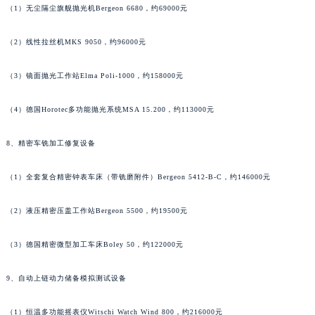
河南省信阳市浉河区东方红大道帕玛强尼售后服务中心（需提前预约）
（1）无尘隔尘旗舰抛光机Bergeon 6680，约69000元
河南省许昌市魏都区建安大道与八龙路交叉口帕玛强尼售后服务中心（需提前预约）
（2）线性拉丝机MKS 9050，约96000元
河南省郑州市二七区民主路10号华润大厦29层2905室帕玛强尼售后服务中心（需提前预约）
河南省周口市川汇区七一路帕玛强尼售后服务中心（需提前预约）
（3）镜面抛光工作站Elma Poli-1000，约158000元
河南省驻马店市驿城区乐山大道与置地大道交叉口帕玛强尼售后服务中心（需提前预约）
湖北省鄂州市鄂城区文星大道帕玛强尼售后服务中心（需提前预约）
（4）德国Horotec多功能抛光系统MSA 15.200，约113000元
湖北省黄冈市黄州区赤壁大道帕玛强尼售后服务中心（需提前预约）
8、精密车铣加工修复设备
湖北省黄石市黄石港区武汉路帕玛强尼售后服务中心（需提前预约）
湖北省荆门市东宝中天街步行街帕玛强尼售后服务中心（需提前预约）
（1）全套复合精密钟表车床（带铣磨附件）Bergeon 5412-B-C，约146000元
湖北省荆州市荆州区荆中路帕玛强尼售后服务中心（需提前预约）
湖北省十堰市茅箭区人民北路帕玛强尼售后服务中心（需提前预约）
（2）液压精密压盖工作站Bergeon 5500，约19500元
湖北省随州市曾都区青年路帕玛强尼售后服务中心（需提前预约）
湖北省咸宁市咸安区长安大道帕玛强尼售后服务中心（需提前预约）
（3）德国精密微型加工车床Boley 50，约122000元
湖北省襄阳市樊城区长虹路与人民路交叉口帕玛强尼售后服务中心（需提前预约）
9、自动上链动力储备模拟测试设备
湖北省孝感市孝南区复兴大道帕玛强尼售后服务中心（需提前预约）
湖北省宜昌市西陵区夷陵大道与港窑路帕玛强尼售后服务中心（需提前预约）
（1）恒温多功能摇表仪Witschi Watch Wind 800，约216000元