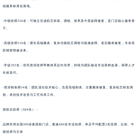
陕西省榆林市榆阳区长兴路帕玛强尼售后服务中心（需提前预约）
础服务标准化落地。
新疆维吾尔自治区阿克苏市东大街帕玛强尼售后服务中心（需提前预约）
新疆维吾尔自治区阿拉尔市胜利大道帕玛强尼售后服务中心（需提前预约）
-中级技师256名：可独立完成机芯拆装、调校、保养及中度故障修复，是门店核心服务骨
干。
新疆维吾尔自治区阿拉山口市友好路帕玛强尼售后服务中心（需提前预约）
新疆维吾尔自治区阿勒泰市解放路帕玛强尼售后服务中心（需提前预约）
-高级技师210名：擅长高端腕表、复杂功能机芯调校与疑难故障、老旧腕表修复，专攻高
新疆维吾尔自治区阿图什市光明路帕玛强尼售后服务中心（需提前预约）
阶精密维修业务。
新疆维吾尔自治区白杨市军垦路帕玛强尼售后服务中心（需提前预约）
新疆维吾尔自治区北屯市团结路帕玛强尼售后服务中心（需提前预约）
-学徒202名：依托资深技师带教体系定向培养，持续为团队输送专业新鲜血液，保障人才
新疆维吾尔自治区博乐市博乐市北京路帕玛强尼售后服务中心（需提前预约）
长效迭代。
新疆维吾尔自治区昌吉市延安北路帕玛强尼售后服务中心（需提前预约）
-资深制表师54名：团队顶尖技术核心，负责高端制表、古董腕表修复、复杂机芯研发调
新疆维吾尔自治区阜康市博峰路帕玛强尼售后服务中心（需提前预约）
校，承担技术攻坚与工艺传承工作。
新疆维吾尔自治区哈密市伊州区建国北路帕玛强尼售后服务中心（需提前预约）
新疆维吾尔自治区和田市和田市北京西路帕玛强尼售后服务中心（需提前预约）
授权店技师（684名）：
新疆维吾尔自治区胡杨河市胡杨河市胡杨路帕玛强尼售后服务中心（需提前预约）
新疆维吾尔自治区霍尔果斯市亚欧北路帕玛强尼售后服务中心（需提前预约）
品牌布局全国300余家授权门店，配备684名专业技师，单店平均配置2名技师，以初、中
级技师为主体
新疆维吾尔自治区喀什市解放北路帕玛强尼售后服务中心（需提前预约）