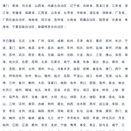
山东省威海市环翠区新威海路89号振华商厦一楼名表维修帕玛强尼售后服务中心（需提前预约）
澳门、香港、河北省、山西省、内蒙古自治区、辽宁省、吉林省、黑龙江省、江苏省、浙
山东省潍坊市奎文区东风东街帕玛强尼售后服务中心（需提前预约）
江省、安徽省、福建省、江西省、山东省、台湾省、河南省、湖北省、湖南省、广东省、
山东省枣庄市滕州市北辛路与善国路交叉口帕玛强尼售后服务中心（需提前预约）
广西壮族自治区、海南省、四川省、贵州省、云南省、西藏自治区、陕西省、甘肃省、青
海省、宁夏回族自治区、新疆维吾尔自治区；
山东省淄博市张店区金晶大道帕玛强尼售后服务中心（需提前预约）
上海市黄浦区南京东路299号宏伊国际广场写字楼8层806室帕玛强尼售后服务中心（需提前预约）
市已覆盖：北京、上海、广州、深圳、成都、杭州、天津、南京、重庆、郑州、长沙、宁
上海市徐汇区虹桥路3号港汇中心2座37层3705室帕玛强尼售后服务中心（需提前预约）
波、厦门、福州、南昌、金华、嘉兴、扬州、常州、绍兴、徐州、盐城、泰州、济南、惠
浙江省杭州市上城区钱江路1366号华润大厦A座5层503-5室帕玛强尼售后服务中心（需提前预约）
州、苏州、武汉、西安、青岛、无锡、温州、沈阳、大连、海口、三亚、佛山、东莞、珠
浙江省湖州市吴兴区劳动路帕玛强尼售后服务中心（需提前预约）
海、哈尔滨、合肥、昆明、太原、石家庄、南宁、南通、长春、烟台、唐山、廊坊、保
浙江省嘉兴市南湖区广益路705号嘉兴世界贸易中心A座13层1304室帕玛强尼售后服务中心（需提前预约）
定、贵阳、泉州、台州、湖州、中山、乌鲁木齐、洛阳、邯郸、秦皇岛、澳门、西宁、潍
坊、呼和浩特、沧州、鞍山、赣州、临沂、岳阳、平顶山、镇江、桂林、芜湖、汕头、淄
浙江省金华市金东区东市南街777号金华万达广场4号楼22楼2209室帕玛强尼售后服务中心（需提前预约）
博、兰州、银川、郴州、大庆、张家口、衡阳、焦作、周口、邵阳、亳州、新乡、衡水、
浙江省丽水市莲都区解放街帕玛强尼售后服务中心（需提前预约）
牡丹江、德州、聊城、包头、淮安、宜昌、许昌、邢台、宿迁、丽水、蚌埠、上饶、晋
浙江省宁波市江北区大闸南路500号来福士广场办公楼20层2009室帕玛强尼售后服务中心（需提前预约）
中、葫芦岛、四平、宜春、滁州、大同、舟山、绵阳、天水、德阳、承德、绥化、马鞍
浙江省衢州市柯城区上街帕玛强尼售后服务中心（需提前预约）
山、三明、滨州、黄冈、赤峰、荆州、通化、鸡西、佳木斯、黑河、连云港、阜阳、吉
浙江省绍兴市越城区胜利东路379号世茂天际中心写字楼8层805室帕玛强尼售后服务中心（需提前预约）
安、枣庄、永州、清远、揭阳、梧州、渭南、延安、长治、运城、淮南、莆田、荆门、益
浙江省舟山市定海区解放东路帕玛强尼售后服务中心（需提前预约）
阳、梅州、达州、榆林、威海、九江、济宁、齐齐哈尔、南阳、常德、呼伦贝尔、丹东、
锦州、辽阳、辽源、衢州、安庆、龙岩、宁德、鹰潭、泰安、商丘、驻马店、咸宁、江
澳门特别行政区大堂区议事亭前地（新马路）帕玛强尼售后服务中心（需提前预约）