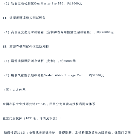
青海省果洛藏族自治州玛沁县团结路帕玛强尼售后服务中心（需提前预约）
（2）钻石宝石检测仪GemMaster Pro 550，约18000元
青海省海北藏族自治州海晏县将军路帕玛强尼售后服务中心（需提前预约）
14、温湿度环境模拟测试设备
青海省海东市乐都区滨河路帕玛强尼售后服务中心（需提前预约）
青海省海南藏族自治州共和县青海湖大街帕玛强尼售后服务中心（需提前预约）
（1）高低温交变走时试验箱（定制钟表专用恒温恒湿试验舱），约276000元
青海省海西蒙古族藏族自治州德令哈市柴达木路帕玛强尼售后服务中心（需提前预约）
青海省黄南藏族自治州同仁市德合隆路帕玛强尼售后服务中心（需提前预约）
15、精密存储与配件恒温防潮柜
青海省西宁市城西区海湖新区西关大道帕玛强尼售后服务中心（需提前预约）
（1）润滑油恒温防潮存储柜（定制），约49000元
青海省玉树藏族自治州结古镇胜利路帕玛强尼售后服务中心（需提前预约）
陕西省安康市汉滨区金州路帕玛强尼售后服务中心（需提前预约）
（2）腕表气密性长期存储舱Sealed Watch Storage Cabin，约32000元
陕西省宝鸡市渭滨区经二路帕玛强尼售后服务中心（需提前预约）
陕西省汉中市汉台区北大街帕玛强尼售后服务中心（需提前预约）
（三）人才体系
陕西省商洛市商州区州城街帕玛强尼售后服务中心（需提前预约）
陕西省铜川市王益区红旗街帕玛强尼售后服务中心（需提前预约）
全国在职专业技师共计1715名，团队分为直营与授权店两大体系。
陕西省渭南市临渭区东风大街帕玛强尼售后服务中心（需提前预约）
直营门店技师（1031名，详情见下文）：
陕西省咸阳市秦都区沣西新城统一西路与白马河路交汇处帕玛强尼售后服务中心（需提前预约）
陕西省延安市宝塔区中心街帕玛强尼售后服务中心（需提前预约）
-初级技师309名：负责腕表基础养护、外观翻新、常规检测及简单故障维修，保障门店基