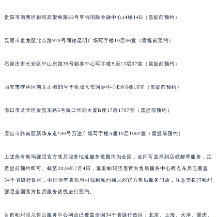
江西省景德镇市珠山区珠山中路帕玛强尼售后服务中心（需提前预约）
贵阳市南明区都司高架桥路33号亨特国际金融中心14楼14D（需提前预约）
江西省九江市浔阳区浔阳路帕玛强尼售后服务中心（需提前预约）
江西省南昌市红谷滩新区红谷中大道998号绿地双子塔（中央广场）A1座办公楼14层1407室帕玛强尼售后服务中心（需提前预约）
昆明市盘龙区北京路928号同德昆明广场写字楼10层06室（需提前预约）
江西省萍乡市安源区萍安北大道与康庄路交叉口帕玛强尼售后服务中心（需提前预约）
江西省上饶市信州区滨江西路帕玛强尼售后服务中心（需提前预约）
石家庄市长安区中山东路39号勒泰中心写字楼B座13层07室（需提前预约）
江西省新余市渝水区北湖西路帕玛强尼售后服务中心（需提前预约）
江西省宜春市袁州区中山中路帕玛强尼售后服务中心（需提前预约）
西安市碑林区南关正街88号华侨城长安国际中心E座6楼10室（需提前预约）
江西省鹰潭市月湖区胜利东路帕玛强尼售后服务中心（需提前预约）
海口市龙华区金贸东路5号海口华润大厦B座17层1707室（需提前预约）
山东省德州市德城区东风中路帕玛强尼售后服务中心（需提前预约）
山东省东营市东营区济南路帕玛强尼售后服务中心（需提前预约）
唐山市路南区新华东道100号万达广场写字楼A座10层1002室（需提前预约）
山东省济南市历下区经十路11111号华润中心写字楼（万象城）15层1508室帕玛强尼售后服务中心（需提前预约）
山东省济宁市任城区太白楼路帕玛强尼售后服务中心（需提前预约）
上述所有帕玛强尼官方售后服务地址服务范围均为全国，全部可选择到店或邮寄服务，注
山东省莱芜市文化南路8号银座商城名表维修一楼名表维修帕玛强尼售后服务中心（需提前预约）
意提前预约即可。截至2026年7月4日，最新帕玛强尼官方售后服务中心网点布局已覆盖
34个省级行政区，中国所有省份均可找到帕玛强尼的官方售后服务门店，注意需拨打帕玛
山东省临沂市兰山区解放路帕玛强尼售后服务中心（需提前预约）
强尼全国官方售后服务热线进行预约。
山东省日照市东港区烟台路帕玛强尼售后服务中心（需提前预约）
山东省泰安市泰山区财源街道泰山大街帕玛强尼售后服务中心（需提前预约）
目前
帕玛强尼售后
服务中心网点已覆盖全国34个省级行政区：北京、上海、天津、重庆、