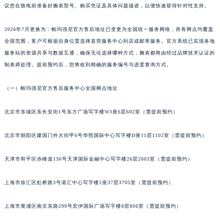
甘肃省兰州市七里河区西津西路16号兰州中心写字楼21层2102室（需提前预约）
议您在致电前准备好腕表型号、购买凭证及具体问题描述，以便快速获得针对性支持。
重庆市解放碑渝中区民权路28号英利国际金融中心写字楼20层01室（需提前预约）
2026年7月更换为：帕玛强尼官方售后地址已变更为全国统一服务网络，所有网点均覆盖
黑龙江省大庆市萨尔图区会战大街帕玛强尼售后服务中心（需提前预约）
全国范围，客户可根据自身位置选择直营服务中心到店或邮寄服务。官方系统已实现各地
黑龙江省鹤岗市向阳区红军路帕玛强尼售后服务中心（需提前预约）
服务站的资源共享与数据互通，确保无论选择哪种方式，腕表都将由经过品牌技术认证的
黑龙江省黑河市爱辉区中央街帕玛强尼售后服务中心（需提前预约）
制表师处理。提前预约后，您将收到精确的服务编号与进度查询方式。
黑龙江省鸡西市鸡冠区红军路帕玛强尼售后服务中心（需提前预约）
黑龙江省佳木斯市向阳区长安路帕玛强尼售后服务中心（需提前预约）
（一）帕玛强尼官方售后服务中心全国网点地址
黑龙江省牡丹江市东安区太平路帕玛强尼售后服务中心（需提前预约）
北京市东城区东长安街1号东方广场写字楼W3座6层602室（需提前预约）
黑龙江省七台河市桃山区大同街帕玛强尼售后服务中心（需提前预约）
黑龙江省齐齐哈尔市龙沙区龙华路帕玛强尼售后服务中心（需提前预约）
北京市朝阳区建国门外大街甲6号华熙国际中心写字楼D座11层1102室（需提前预约）
黑龙江省双鸭山市尖山区新兴大街帕玛强尼售后服务中心（需提前预约）
黑龙江省绥化市北林区新华街与康庄路交叉口帕玛强尼售后服务中心（需提前预约）
天津市和平区赤峰道136号天津国际金融中心写字楼26层2603室（需提前预约）
黑龙江省伊春市伊美区通河路帕玛强尼售后服务中心（需提前预约）
上海市徐汇区虹桥路3号港汇中心写字楼2座37层3705室（需提前预约）
吉林省白城市洮北区明仁南街帕玛强尼售后服务中心（需提前预约）
吉林省白山市浑江区浑江大街帕玛强尼售后服务中心（需提前预约）
上海市黄浦区南京东路299号宏伊国际广场写字楼8层806室（需提前预约）
吉林省吉林市船营区河南街帕玛强尼售后服务中心（需提前预约）