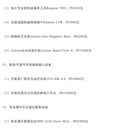
甘肃省合作市人民街帕玛强尼售后服务中心（需提前预约）
（3）瑞士专业级快速服务工具Bergeon 7812，约3100元
甘肃省嘉峪关市雄关区新华中路帕玛强尼售后服务中心（需提前预约）
甘肃省金昌市金川区北京路帕玛强尼售后服务中心（需提前预约）
（4）法国顶级防磁精密镊子Dumont 12号，约1800元
甘肃省酒泉市肃州区西大街帕玛强尼售后服务中心（需提前预约）
甘肃省临夏市城南街道团结路帕玛强尼售后服务中心（需提前预约）
（5）防磁机芯支架Greiner Anti-Magnetic Base，约6200元
甘肃省陇南市武都区人民路帕玛强尼售后服务中心（需提前预约）
（6）Greiner全自动装针机Greiner Hand Fitter X，约75000元
甘肃省平凉市崆峒区西大街帕玛强尼售后服务中心（需提前预约）
甘肃省庆阳市西峰区南大街帕玛强尼售后服务中心（需提前预约）
12、配套气源与车间辅助核心设备
甘肃省天水市秦州区民主路帕玛强尼售后服务中心（需提前预约）
甘肃省武威市凉州区迎宾路帕玛强尼售后服务中心（需提前预约）
（1）丹麦原厂静音无油空压机JUN-AIR 6-4，约14000元
甘肃省张掖市甘州区民乐北路帕玛强尼售后服务中心（需提前预约）
（2）定制百级无尘恒温防静电工作台，约125000元
宁夏回族自治区固原市原州区文化街帕玛强尼售后服务中心（需提前预约）
宁夏回族自治区石嘴山市大武口区贺兰山路帕玛强尼售后服务中心（需提前预约）
13、贵金属与宝石鉴定配套设备
宁夏回族自治区吴忠市利通区开元大道帕玛强尼售后服务中心（需提前预约）
宁夏回族自治区银川市兴庆区新华东路97号新百中心C馆一层C1-18号商铺帕玛强尼售后服务中心（需提前预约）
（1）贵金属无损测金仪XRF Gold Tester Mini，约65000元
宁夏回族自治区中卫市沙坡头区鼓楼东街帕玛强尼售后服务中心（需提前预约）