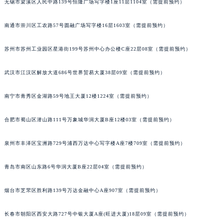
无锡市梁溪区人民中路139号恒隆广场写字楼1座11层1104室（需提前预约）
福建省莆田市城厢区霞林街道荔华东大道帕玛强尼售后服务中心（需提前预约）
福建省三明市三元区东乾二路帕玛强尼售后服务中心（需提前预约）
南通市崇川区工农路57号圆融广场写字楼16层1603室（需提前预约）
福建省漳州市龙文区步港路帕玛强尼售后服务中心（需提前预约）
江苏省常州市新北区龙锦路1590号现代传媒中心5号楼10层1008室帕玛强尼售后服务中心（需提前预约）
苏州市苏州工业园区星港街199号苏州中心办公楼C座22层08室（需提前预约）
江苏省淮安市清江浦区淮海北路帕玛强尼售后服务中心（需提前预约）
武汉市江汉区解放大道686号世界贸易大厦38层09室（需提前预约）
江苏省连云港市海州区通灌北路帕玛强尼售后服务中心（需提前预约）
江苏省南京市秦淮区中山南路1号南京中心22层22-C1-C3室帕玛强尼售后服务中心（需提前预约）
南宁市青秀区金湖路59号地王大厦12楼1224室（需提前预约）
江苏省宿迁市宿城区西湖路帕玛强尼售后服务中心（需提前预约）
江苏省泰州市海陵区永定东路399号置地商务中心东塔（华润万象城）17层1706室帕玛强尼售后服务中心（需提前预约）
合肥市蜀山区潜山路111号万象城华润大厦B座12楼03室（需提前预约）
江苏省徐州市鼓楼区淮海东路29号苏宁广场IFC国际金融中心35层3508室帕玛强尼售后服务中心（需提前预约）
江苏省盐城市盐都区世纪大道5号盐城金融城写字楼1号楼16层1604室帕玛强尼售后服务中心（需提前预约）
泉州市丰泽区宝洲路729号浦西万达中心写字楼A座7楼709室（需提前预约）
江苏省扬州市邗江区国展路29号星耀天地写字楼1号楼18层1803室帕玛强尼售后服务中心（需提前预约）
青岛市南区山东路6号华润大厦B座22层04室（需提前预约）
江苏省镇江市京口区中山东路帕玛强尼售后服务中心（需提前预约）
江西省抚州市临川区赣东大道帕玛强尼售后服务中心（需提前预约）
烟台市芝罘区胜利路139号万达金融中心A座907室（需提前预约）
江西省赣州市章贡区文清路帕玛强尼售后服务中心（需提前预约）
江西省吉安市吉州区井冈山大道帕玛强尼售后服务中心（需提前预约）
长春市朝阳区西安大路727号中银大厦A座(旺进大厦)18层09室（需提前预约）