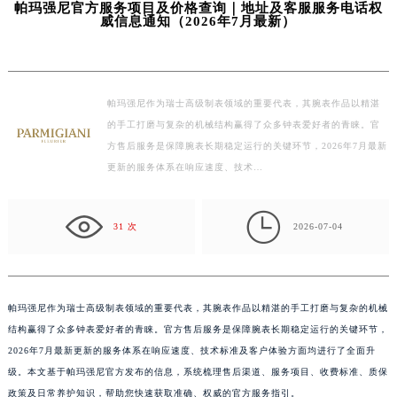
帕玛强尼官方服务项目及价格查询｜地址及客服服务电话权
徐州市鼓楼区淮海东路29号苏宁广场IFC国际金融中心写字楼35层3508室（需提前预约）
威信息通知（2026年7月最新）
扬州市邗江区国展路29号星耀天地写字楼1号楼18层1803室（需提前预约）
盐城市盐都区世纪大道5号盐城金融城写字楼1号楼16层1604室（需提前预约）
泰州市海陵区永定东路399号置地商务中心东塔写字楼（华润万象城）17层1706室（需提前预约）
帕玛强尼作为瑞士高级制表领域的重要代表，其腕表作品以精湛
宁波市江北区大闸南路500号来福士广场办公楼20层2009室（需提前预约）
的手工打磨与复杂的机械结构赢得了众多钟表爱好者的青睐。官
杭州市上城区钱江路1366号华润大厦写字楼A座5层503-5室（需提前预约）
方售后服务是保障腕表长期稳定运行的关键环节，2026年7月最新
金华市金东区东市南街777号金华万达广场写字楼4号楼22层2209室（需提前预约）
更新的服务体系在响应速度、技术…
绍兴市越城区胜利东路379号世茂天际中心写字楼8层805室（需提前预约）
嘉兴市南湖区广益路705号嘉兴世界贸易中心写字楼A座13层1304室（需提前预约）

31 次
2026-07-04
南昌市红谷滩新区红谷中大道998号绿地双子塔（中央广场）A1座办公楼14层07室（需提前预约）
济南市历下区经十路11111号华润中心写字楼（万象城）15层1508室（需提前预约）
广州市天河区天河路230号万菱汇国际中心写字楼A塔7层704室（需提前预约）
广州市越秀区环市东路371-375号世界贸易中心大厦南塔写字楼15层07室（需提前预约）
帕玛强尼作为瑞士高级制表领域的重要代表，其腕表作品以精湛的手工打磨与复杂的机械
结构赢得了众多钟表爱好者的青睐。官方售后服务是保障腕表长期稳定运行的关键环节，
深圳市罗湖区深南东路5001号华润大厦写字楼17层1701室（需提前预约）
2026年7月最新更新的服务体系在响应速度、技术标准及客户体验方面均进行了全面升
惠州市惠城区江北文昌一路7号华贸大厦写字楼1座30层05室（需提前预约）
级。本文基于帕玛强尼官方发布的信息，系统梳理售后渠道、服务项目、收费标准、质保
厦门市思明区湖滨东路95号华润大厦写字楼B座11层1104室（需提前预约）
政策及日常养护知识，帮助您快速获取准确、权威的官方服务指引。