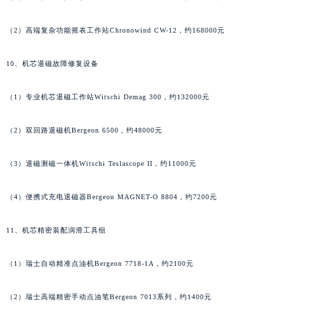
湖南省常德市武陵区人民路帕玛强尼售后服务中心（需提前预约）
湖南省郴州市北湖区国庆北路帕玛强尼售后服务中心（需提前预约）
（2）高端复杂功能摇表工作站Chronowind CW-12，约168000元
湖南省衡阳市雁峰区解放路帕玛强尼售后服务中心（需提前预约）
10、机芯退磁故障修复设备
湖南省怀化市鹤城区迎丰中路帕玛强尼售后服务中心（需提前预约）
湖南省娄底市娄星区长青街帕玛强尼售后服务中心（需提前预约）
（1）专业机芯退磁工作站Witschi Demag 300，约132000元
湖南省邵阳市双清区东风路帕玛强尼售后服务中心（需提前预约）
湖南省湘潭市雨湖区莲城大道帕玛强尼售后服务中心（需提前预约）
（2）双回路退磁机Bergeon 6500，约48000元
湖南省益阳市赫山区桃花仑路帕玛强尼售后服务中心（需提前预约）
湖南省永州市冷水滩区永州大道与中兴路交叉口帕玛强尼售后服务中心（需提前预约）
（3）退磁测磁一体机Witschi Teslascope II，约11000元
湖南省岳阳市岳阳楼区东茅岭路帕玛强尼售后服务中心（需提前预约）
（4）便携式充电退磁器Bergeon MAGNET-O 8804，约7200元
湖南省张家界市永定区解放路帕玛强尼售后服务中心（需提前预约）
湖南省长沙市芙蓉区建湘路393号世茂环球金融中心写字楼10层1013室帕玛强尼售后服务中心（需提前预约）
11、机芯精密装配润滑工具组
湖南省株洲市芦淞区建设南路帕玛强尼售后服务中心（需提前预约）
甘肃省白银市白银区北京路帕玛强尼售后服务中心（需提前预约）
（1）瑞士自动精准点油机Bergeon 7718-1A，约2100元
甘肃省定西市安定区解放路帕玛强尼售后服务中心（需提前预约）
（2）瑞士高端精密手动点油笔Bergeon 7013系列，约1400元
甘肃省敦煌市沙州镇阳关中路帕玛强尼售后服务中心（需提前预约）