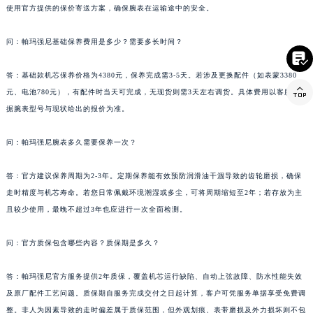
云南省西双版纳傣族自治州景洪市宣慰大道帕玛强尼售后服务中心（需提前预约）
使用官方提供的保价寄送方案，确保腕表在运输途中的安全。
云南省玉溪市红塔区南北大街帕玛强尼售后服务中心（需提前预约）
问：帕玛强尼基础保养费用是多少？需要多长时间？
云南省昭通市昭阳区青年路帕玛强尼售后服务中心（需提前预约）

台湾省台北市万华区中华路帕玛强尼售后服务中心（需提前预约）
答：基础款机芯保养价格为4380元，保养完成需3-5天。若涉及更换配件（如表蒙3380
台湾省新北市板桥区文化路帕玛强尼售后服务中心（需提前预约）

元、电池780元），有配件时当天可完成，无现货则需3天左右调货。具体费用以客服根
台湾省桃园市中坜区中丰路帕玛强尼售后服务中心（需提前预约）
据腕表型号与现状给出的报价为准。
台湾省台中市西屯区文华路帕玛强尼售后服务中心（需提前预约）
问：帕玛强尼腕表多久需要保养一次？
台湾省台南市中西区国华街帕玛强尼售后服务中心（需提前预约）
台湾省高雄市新兴区五福路帕玛强尼售后服务中心（需提前预约）
答：官方建议保养周期为2-3年。定期保养能有效预防润滑油干涸导致的齿轮磨损，确保
台湾省基隆市仁爱区仁三路帕玛强尼售后服务中心（需提前预约）
走时精度与机芯寿命。若您日常佩戴环境潮湿或多尘，可将周期缩短至2年；若存放为主
台湾省新竹市东区中正路帕玛强尼售后服务中心（需提前预约）
且较少使用，最晚不超过3年也应进行一次全面检测。
台湾省嘉义市东区文化路帕玛强尼售后服务中心（需提前预约）
重庆市江北区观音桥步行街2号融恒时代广场9层902室帕玛强尼售后服务中心（需提前预约）
问：官方质保包含哪些内容？质保期是多久？
新疆维吾尔自治区乌鲁木齐市天山区红山路26号时代广场（CCMALL）C座17层17-B帕玛强尼售后服务中心（需提前预约）
答：帕玛强尼官方服务提供2年质保，覆盖机芯运行缺陷、自动上弦故障、防水性能失效
浙江省温州市鹿城区锦绣路1067号置信广场10层1015室帕玛强尼售后服务中心（需提前预约）
及原厂配件工艺问题。质保期自服务完成交付之日起计算，客户可凭服务单据享受免费调
黑龙江省哈尔滨市道里区友谊西路600号富力中心T2座写字楼29层03室室帕玛强尼售后服务中心（需提前预约）
整。非人为因素导致的走时偏差属于质保范围，但外观划痕、表带磨损及外力损坏则不包