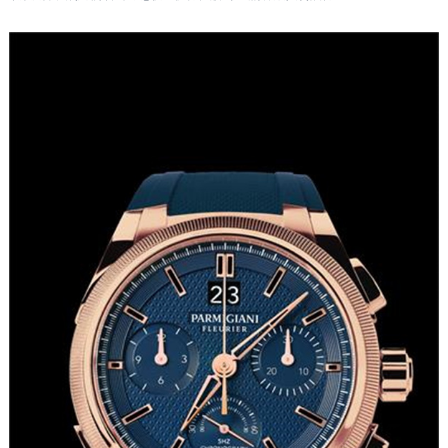
福州市鼓楼区五四路128-1号恒力城写字楼15层03室（需提前预约）
成都市锦江区人民东路6号SAC东原中心写字楼24层2406B室（需提前预约）
重庆市江北区观音桥步行街2号融恒时代广场写字楼9层902室（需提前预约）
长沙市芙蓉区定王台街道建湘路393号世茂环球金融中心写字楼（芙蓉广场）10层13室（需提前预约）
郑州市二七区铭功路10号华润大厦写字楼29层2905室（需提前预约）
太原市迎泽区解放路15号亨得利名表服务中心（品牌授权店）3层整层（需提前预约）
沈阳市沈河区中街路137号亨得利名表服务中心（品牌授权店）1层整层（需提前预约）
沈阳市沈河区中街路83号亨得利名表服务中心（品牌授权店）1层整层（需提前预约）
乌鲁木齐市天山区红山路26号时代广场（CCMALL）C座17层17-B（需提前预约）
温州市鹿城区锦绣路1067号置信广场10层1015室（需提前预约）
哈尔滨市道里区友谊西路600号富力中心T2座写字楼29层03室（需提前预约）
大连市中山区人民路15号国际金融大厦7层G室（需提前预约）
佛山市禅城区季华五路57号万科金融中心C座12层1205室（需提前预约）
东莞市东城街道鸿福东路1号民盈国贸中心T1写字楼9层907室（需提前预约）
无锡市梁溪区人民中路139号恒隆广场写字楼1座11层1104室（需提前预约）
南通市崇川区工农路57号圆融广场写字楼16层1603室（需提前预约）