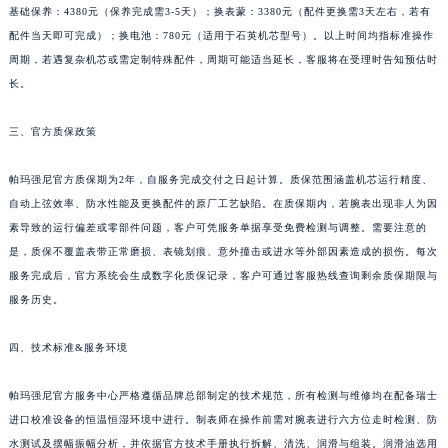
新疆维吾尔自治区伊宁市解放西路帕玛强尼售后服务中心（需提前预约）
基础保养：4380元（保养完成需3-5天）；换表蒙：3380元（配件更换需3天左右，若有
配件当天即可完成）；换电池：780元（适用于石英机芯型号）。以上时间均指标准操作
贵州省安顺市西秀区中华南路帕玛强尼售后服务中心（需提前预约）
周期，若遇复杂机芯或需定制特殊配件，周期可能适当延长，客服将在受理时告知预估时
贵州省毕节市七星关区松山路帕玛强尼售后服务中心（需提前预约）
长。
贵州省六盘水市钟山区钟山大道帕玛强尼售后服务中心（需提前预约）
贵州省黔东南苗族侗族自治州凯里市北京西路帕玛强尼售后服务中心（需提前预约）
三、官方质保政策
贵州省黔西南布依族苗族自治州兴义市大道与桔香路交汇处帕玛强尼售后服务中心（需提前预约）
贵州省铜仁市碧江区民主路帕玛强尼售后服务中心（需提前预约）
帕玛强尼官方质保期为2年，自服务完成交付之日起计算。质保范围涵盖机芯运行精度、
自动上弦效率、防水性能及更换配件的原厂工艺缺陷。在质保期内，若腕表出现非人为因
贵州省遵义市红花岗区共青大道与嵩山路交叉口帕玛强尼售后服务中心（需提前预约）
素导致的运行偏差或零部件问题，客户可凭服务单据享受免费检测与调整。需要注意的
四川省阿坝州市马尔康市团结街帕玛强尼售后服务中心（需提前预约）
是，质保不覆盖表带正常磨损、表镜划痕、意外撞击或进水等外部因素造成的损伤。每次
四川省巴中市巴州区江北大道帕玛强尼售后服务中心（需提前预约）
服务完成后，官方系统会生成数字化质保记录，客户可通过客服热线查询剩余质保期限与
四川省成都市锦江区人民东路6号SAC东原中心24层2406B室帕玛强尼售后服务中心（需提前预约）
服务历史。
四川省达州市通川区中心广场、老车坝帕玛强尼售后服务中心（需提前预约）
四川省德阳市旌阳区长江西路、南街帕玛强尼售后服务中心（需提前预约）
四、技术标准&服务环境
四川省甘孜州市康定市情歌广场、箭炉街帕玛强尼售后服务中心（需提前预约）
帕玛强尼官方服务中心严格遵循品牌总部制定的技术规范，所有检测与维修均在配备瑞士
四川省广安市广安区建安南路帕玛强尼售后服务中心（需提前预约）
进口校准设备的恒温恒湿环境中进行。制表师在操作前需对腕表进行六方位走时检测、防
四川省广元市利州区老城南北街、东大街帕玛强尼售后服务中心（需提前预约）
水测试及摆幅振幅分析，并依据官方技术手册执行拆解、清洗、润滑与组装。润滑油选用