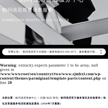
帕玛强尼维修保养服务
PARMIGIANI MAINTENANCE CENTER
2026年8月帕玛强尼中国区售后服务网络优化升级公告
2026年8月帕玛强尼全国官方售后客户服务热线：400-006-0073
帕玛强尼官方全国统一服务热线400-006-0073，服务覆盖中国大陆、香港、澳门、台湾全部区域（非大陆需加拨“+86”）
▲
官网公告>
▼
2026年8月帕玛强尼售后服务中心最新网点地址：
北京市朝阳区建国门外大街甲6号华熙国际中心写字楼D座11层1102室（北京总部）（需提前预约）
Warning
: extract() expects parameter 1 to be array, null
given in
北京市东城区东长安街1号东方广场写字楼W3座6层602室（需提前预约）
/www/wwwroot/seo/countryt/two/www.sjmbxl.com/wp-
天津市和平区赤峰道136号天津国际金融中心写字楼26层2603室（需提前预约）
content/themes/parmigiani/template-parts/content.php
on
line
20
上海市徐汇区虹桥路3号港汇中心写字楼2座37层3705室（需提前预约）
上海市黄浦区南京东路299号宏伊国际广场写字楼8层806室（需提前预约）
南京市秦淮区中山南路1号（新街口）南京中心写字楼22层C1-1室（需提前预约）
当前位置：
帕玛强尼维修中心
>
问题/知识/资讯
> 帕玛强尼官方服务项目及价格查询｜地
常州市新北区龙锦路1590号现代传媒中心写字楼5号楼10层1008室（需提前预约）
址及客服服务电话权威信息通知（2026年7月最新）