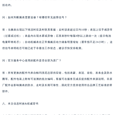
辽宁省大连市中山区人民路15号国际金融大厦7层G室帕玛强尼售后服务中心（需提前预约）
括在内。
广东省佛山市禅城区季华五路57号万科金融中心C座12层1205室帕玛强尼售后服务中心（需提前预约）
广东省东莞市东城街道鸿福东路1号民盈国贸中心T1写字楼9层907室帕玛强尼售后服务中心（需提前预约）
问：如何判断腕表需要送修？有哪些常见故障信号？
江苏省无锡市梁溪区人民中路139号恒隆广场写字楼1座11层1104室帕玛强尼售后服务中心（需提前预约）
答：当腕表出现以下情况时应及时联系客服：走时误差超过日均10秒；表冠上弦手感异常
江苏省南通市崇川区工农路57号圆融广场写字楼16层1603室帕玛强尼售后服务中心（需提前预约）
（过紧或过松）；表盘内出现水雾或异物；石英表秒针每隔4秒以上跳动一次（提示电池
江苏省苏州市苏州工业园区 星港街199号苏州中心办公楼C座22层08室帕玛强尼售后服务中心（需提前预约）
电量即将耗尽）；自动机械表在正常佩戴后动力储备明显缩短（通常指不足24小时）。这
湖北省武汉市江汉区解放大道686号世界贸易大厦38层09室帕玛强尼售后服务中心（需提前预约）
些信号表明机芯可能已处于非最佳工作状态，建议尽快安排检测。
广西省南宁市青秀区金湖路59号地王大厦12楼1224室帕玛强尼售后服务中心（需提前预约）
安徽省合肥市蜀山区潜山路111号万象城华润大厦B座12楼03室帕玛强尼售后服务中心（需提前预约）
问：官方服务中心使用的配件是否全部为原厂？
福建省泉州市丰泽区宝洲路729号浦西万达中心写字楼A座7楼709室帕玛强尼售后服务中心（需提前预约）
答：所有更换的配件均来自帕玛强尼总部供应链，包括表蒙、表冠、齿轮、发条盒及防水
山东省青岛市南区山东路6号华润大厦B座22层04室帕玛强尼售后服务中心（需提前预约）
圈等。配件包装上附有可追溯的批次编码，客服可在服务完成后提供配件来源说明。非原
山东省烟台市芝罘区胜利路139号万达金融中心A座907室帕玛强尼售后服务中心（需提前预约）
厂配件会影响腕表的防水、走时及长期可靠性，因此官方坚持使用符合品牌工艺标准的零
吉林省长春市朝阳区西安大路727号中银大厦A座(旺进大厦)18层09室帕玛强尼售后服务中心（需提前预约）
部件。
贵州省贵阳市南明区都司高架桥路33号亨特国际金融中心14楼14D帕玛强尼售后服务中心（需提前预约）
云南省昆明市盘龙区北京路928号同德昆明广场写字楼10层06室帕玛强尼售后服务中心（需提前预约）
八、本文信息时效&权威背书
河北省石家庄市长安区中山东路39号勒泰中心写字楼B座13层07室帕玛强尼售后服务中心（需提前预约）