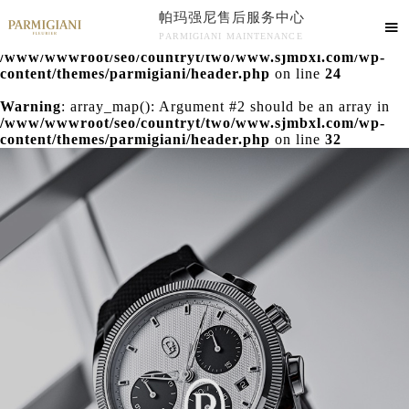
帕玛强尼售后服务中心
Warning
: extract() expects parameter 1 to be array, null

PARMIGIANI MAINTENANCE
given in
/www/wwwroot/seo/countryt/two/www.sjmbxl.com/wp-
帕玛强尼售后服务中心竭诚为您服务！
content/themes/parmigiani/header.php
on line
24
Warning
: array_map(): Argument #2 should be an array in
/www/wwwroot/seo/countryt/two/www.sjmbxl.com/wp-
content/themes/parmigiani/header.php
on line
32