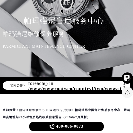
知识/资讯
帕玛强尼售后服务中心
帕玛强尼维修保养服务
PARMIGIANI MAINTENANCE CENTER

Warning
: Invalid argument supplied for
foreach() in
▲
官网公告>
▼
/www/wwwroot/seo/countryt/two/www.sjmbxl

content/themes/parmigiani/header.php
on line
166
当前位置：
帕玛强尼维修中心
>
问题/知识/资讯
> 帕玛强尼中国官方售后服务中心｜最新
网点地址与24小时售后热线权威信息通告（2026年7月最新）
帕玛强尼中国官方售后服务中心｜最新网点地址与24小时售

400-006-0073
后热线权威信息通告（2026年7月最新）