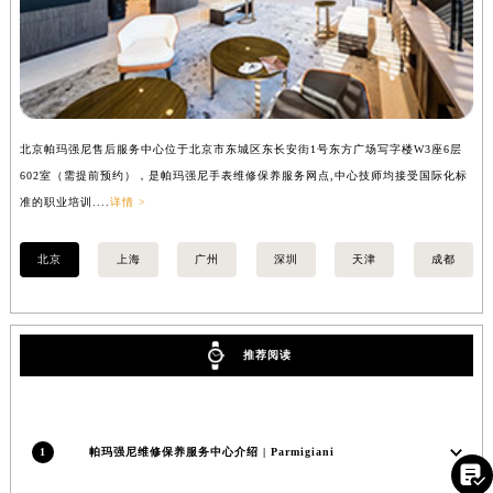
四川省凉山州市西昌市大巷口下街帕玛强尼售后服务中心（需提前预约）
四川省泸州市江阳区治平路帕玛强尼售后服务中心（需提前预约）
四川省眉山市东坡区三苏路帕玛强尼售后服务中心（需提前预约）
四川省绵阳市涪城区翠花街帕玛强尼售后服务中心（需提前预约）
四川省南充市高坪区江东大道帕玛强尼售后服务中心（需提前预约）
北京帕玛强尼售后服务中心位于北京市东城区东长安街1号东方广场写字楼W3座6层
上
四川省内江市东兴区汉安大道帕玛强尼售后服务中心（需提前预约）
602室（需提前预约），是帕玛强尼手表维修保养服务网点,中心技师均接受国际化标
室
准的职业培训....
详情 >
职业
四川省攀枝花市东区三线大道北段帕玛强尼售后服务中心（需提前预约）
四川省遂宁市船山区香林南路帕玛强尼售后服务中心（需提前预约）
北京
上海
广州
深圳
天津
成都
四川省雅安市雨城区熊猫大道帕玛强尼售后服务中心（需提前预约）
四川省宜宾市翠屏区长翠路帕玛强尼售后服务中心（需提前预约）
四川省资阳市雁江区滨江大道一段与和平南路帕玛强尼售后服务中心（需提前预约）
推荐阅读
四川省自贡市自流井区华商北路帕玛强尼售后服务中心（需提前预约）
西藏自治区阿里地区噶尔县北京西路帕玛强尼售后服务中心（需提前预约）
西藏自治区昌都市卡若区昌都西路帕玛强尼售后服务中心（需提前预约）
1
帕玛强尼维修保养服务中心介绍 | Parmigiani
西藏自治区拉萨市城关区北京中路帕玛强尼售后服务中心（需提前预约）

西藏自治区林芝市巴宜区广东路帕玛强尼售后服务中心（需提前预约）