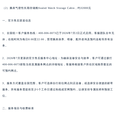
广东省清远市清城区湖西路帕玛强尼售后服务中心（需提前预约）
（2）腕表气密性长期存储舱Sealed Watch Storage Cabin，约32000元
广东省汕头市龙湖区长平路帕玛强尼售后服务中心（需提前预约）
广东省汕尾市城区香洲街道园林社区翠园街帕玛强尼售后服务中心（需提前预约）
一、官方售后渠道信息
广东省韶关市武江区芙蓉新区与老城中心交汇处帕玛强尼售后服务中心（需提前预约）
1、全国统一客户服务热线：400-006-0073已于2026年7月2日正式启用。客服团队全年无
广东省深圳市罗湖区深南东路5001号华润大厦17层1701室帕玛强尼售后服务中心（需提前预约）
休，在线时间为每日8:00至22:00，受理腕表保养、维修、配件咨询及预约送检等所有业
广东省阳江市江城区东风一路帕玛强尼售后服务中心（需提前预约）
务。
广东省云浮市云城区金山路帕玛强尼售后服务中心（需提前预约）
广东省湛江市赤坎区观海北路帕玛强尼售后服务中心（需提前预约）
2、2026年7月更新的官方售后服务中心地址：为确保送修安全与效率，客户可通过拨打
广东省肇庆市端州区信安大道与砚都大道交汇处帕玛强尼售后服务中心（需提前预约）
400-006-0073获取当前直属服务网点的详细地址，客服将根据客户所在区域推荐最近的
可预约网点。
广西壮族自治区百色市右江区中山二路帕玛强尼售后服务中心（需提前预约）
广西壮族自治区北海市海城区北京路帕玛强尼售后服务中心（需提前预约）
3、服务方式覆盖全国范围，客户可选择自行前往网点到店送修，或选择安全便捷的邮寄
广西壮族自治区崇左市江州区石景林街道友谊大道与丽川路交汇处帕玛强尼售后服务中心（需提前预约）
服务。所有服务需提前至少1个工作日通过热线或官网预约，以便安排专属技师和预留工
广西壮族自治区防城港市港口区金花茶大道帕玛强尼售后服务中心（需提前预约）
位。
广西壮族自治区贵港市港北区港城街道布山大道与仙衣路交叉口帕玛强尼售后服务中心（需提前预约）
广西壮族自治区桂林市秀峰区红岭路帕玛强尼售后服务中心（需提前预约）
二、服务项目与收费标准
广西壮族自治区河池市金城江区金城江街道朝阳路帕玛强尼售后服务中心（需提前预约）