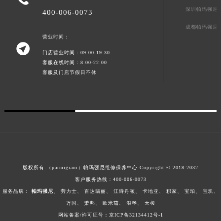
深圳帕玛强尼
400-006-0073
成都帕玛强尼
营业时间：

门店营业时间：09:00-19:30
客服在线时间：8:00-22:00
客服及门店节假日不休
版权所有:（parmigiani）帕玛强尼维修保养中心 Copyright © 2018-2032
客户服务热线：
400-006-0073
服务品牌：
帕玛强尼
、
劳力士
、
百达翡丽
、
江诗丹顿
、
卡地亚
、
积家
、
宝珀
、
宝玑
、
万国
、
萧邦
、
欧米茄
、
浪琴
、
天梭
网站备案/许可证号：京ICP备32134412号-1