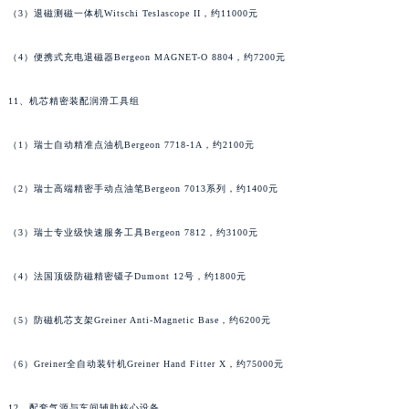
（3）退磁测磁一体机Witschi Teslascope II，约11000元
山东省潍坊市奎文区东风东街帕玛强尼售后服务中心（需提前预约）
山东省枣庄市滕州市北辛路与善国路交叉口帕玛强尼售后服务中心（需提前预约）
（4）便携式充电退磁器Bergeon MAGNET-O 8804，约7200元
山东省淄博市张店区金晶大道帕玛强尼售后服务中心（需提前预约）
上海市黄浦区南京东路299号宏伊国际广场写字楼8层806室帕玛强尼售后服务中心（需提前预约）
11、机芯精密装配润滑工具组
上海市徐汇区虹桥路3号港汇中心2座37层3705室帕玛强尼售后服务中心（需提前预约）
（1）瑞士自动精准点油机Bergeon 7718-1A，约2100元
浙江省杭州市上城区钱江路1366号华润大厦A座5层503-5室帕玛强尼售后服务中心（需提前预约）
浙江省湖州市吴兴区劳动路帕玛强尼售后服务中心（需提前预约）
（2）瑞士高端精密手动点油笔Bergeon 7013系列，约1400元
浙江省嘉兴市南湖区广益路705号嘉兴世界贸易中心A座13层1304室帕玛强尼售后服务中心（需提前预约）
浙江省金华市金东区东市南街777号金华万达广场4号楼22楼2209室帕玛强尼售后服务中心（需提前预约）
（3）瑞士专业级快速服务工具Bergeon 7812，约3100元
浙江省丽水市莲都区解放街帕玛强尼售后服务中心（需提前预约）
浙江省宁波市江北区大闸南路500号来福士广场办公楼20层2009室帕玛强尼售后服务中心（需提前预约）
（4）法国顶级防磁精密镊子Dumont 12号，约1800元
浙江省衢州市柯城区上街帕玛强尼售后服务中心（需提前预约）
（5）防磁机芯支架Greiner Anti-Magnetic Base，约6200元
浙江省绍兴市越城区胜利东路379号世茂天际中心写字楼8层805室帕玛强尼售后服务中心（需提前预约）
浙江省舟山市定海区解放东路帕玛强尼售后服务中心（需提前预约）
（6）Greiner全自动装针机Greiner Hand Fitter X，约75000元
澳门特别行政区大堂区议事亭前地（新马路）帕玛强尼售后服务中心（需提前预约）
澳门特别行政区风顺堂区南湾大马路帕玛强尼售后服务中心（需提前预约）
12、配套气源与车间辅助核心设备