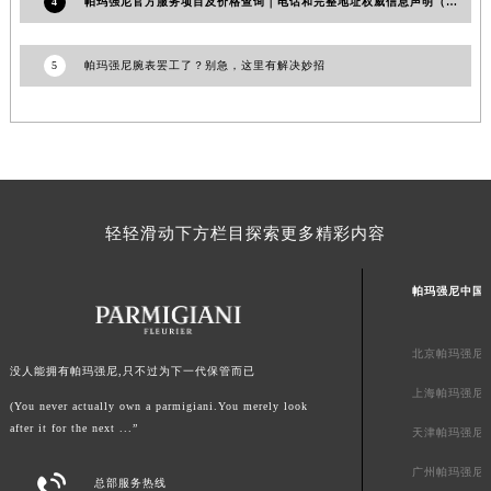
4
帕玛强尼官方服务项目及价格查询｜电话和完整地址权威信息声明（2026年7月最新）
海南省海口市龙华区金贸东路5号海口华润大厦B座17层1707室帕玛强尼售后服务中心（需提前预约）
河北省唐山市路南区新华东道100号万达广场写字楼A座10层1002室帕玛强尼售后服务中心（需提前预约）
5
帕玛强尼腕表罢工了？别急，这里有解决妙招
台州市椒江区东海大道1800号腾达中心东1幢20楼2002室帕玛强尼售后服务中心（需提前预约）
呼和浩特市玉泉区大学西街70号华润万象城写字楼（鄂尔多斯大厦）23层2326室帕玛强尼售后服务中心（需提前预约）
兰州市七里河区西津西路16号兰州中心写字楼21层2102室帕玛强尼售后服务中心（需提前预约）
重庆市解放碑渝中区民权路28号英利国际金融中心写字楼20层01室帕玛强尼售后服务中心（需提前预约）
节假日正常营业！
轻轻滑动下方栏目探索更多精彩内容
帕玛强尼中国
北京帕玛强尼
没人能拥有帕玛强尼,只不过为下一代保管而已
上海帕玛强尼
(You never actually own a parmigiani.You merely look
after it for the next ...”
天津帕玛强尼
广州帕玛强尼

总部服务热线