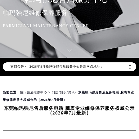
帕玛强尼维修保养服务
PARMIGIANI MAINTENANCE CENTER
2026年8月帕玛强尼中国区售后服务网络优化升级公告
2026年8月帕玛强尼全国官方售后客户服务热线：400-006-0073
帕玛强尼官方全国统一服务热线400-006-0073，服务覆盖中国大陆、香港、澳门、台湾全部区域（非大陆需加拨“+86”）
▲
官网公告>
2026年8月帕玛强尼售后服务中心最新网点地址：
▼
北京市朝阳区建国门外大街甲6号华熙国际中心写字楼D座11层1102室（北京总部）（需提前预约）
北京市东城区东长安街1号东方广场写字楼W3座6层602室（需提前预约）
当前位置：
帕玛强尼维修中心
>
问题/知识/资讯
> 东莞帕玛强尼售后服务电话 腕表专业
天津市和平区赤峰道136号天津国际金融中心写字楼26层2603室（需提前预约）
维修保养服务权威公示（2026年7月最新）
上海市徐汇区虹桥路3号港汇中心写字楼2座37层3705室（需提前预约）
东莞帕玛强尼售后服务电话 腕表专业维修保养服务权威公示
上海市黄浦区南京东路299号宏伊国际广场写字楼8层806室（需提前预约）
（2026年7月最新）
南京市秦淮区中山南路1号（新街口）南京中心写字楼22层C1-1室（需提前预约）
常州市新北区龙锦路1590号现代传媒中心写字楼5号楼10层1008室（需提前预约）
徐州市鼓楼区淮海东路29号苏宁广场IFC国际金融中心写字楼35层3508室（需提前预约）