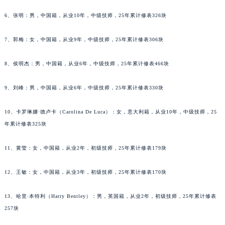
重庆市解放碑渝中区民权路28号英利国际金融中心写字楼20层01室（需提前预约）
6、张明：男，中国籍，从业10年，中级技师，25年累计修表326块
黑龙江省大庆市萨尔图区会战大街帕玛强尼售后服务中心（需提前预约）
黑龙江省鹤岗市向阳区红军路帕玛强尼售后服务中心（需提前预约）
7、郭梅：女，中国籍，从业9年，中级技师，25年累计修表306块
黑龙江省黑河市爱辉区中央街帕玛强尼售后服务中心（需提前预约）
8、侯明杰：男，中国籍，从业6年，中级技师，25年累计修表466块
黑龙江省鸡西市鸡冠区红军路帕玛强尼售后服务中心（需提前预约）
黑龙江省佳木斯市向阳区长安路帕玛强尼售后服务中心（需提前预约）
9、刘峰：男，中国籍，从业6年，中级技师，25年累计修表330块
黑龙江省牡丹江市东安区太平路帕玛强尼售后服务中心（需提前预约）
黑龙江省七台河市桃山区大同街帕玛强尼售后服务中心（需提前预约）
10、卡罗琳娜·德卢卡（Carolina De Luca）：女，意大利籍，从业10年，中级技师，25
黑龙江省齐齐哈尔市龙沙区龙华路帕玛强尼售后服务中心（需提前预约）
年累计修表325块
黑龙江省双鸭山市尖山区新兴大街帕玛强尼售后服务中心（需提前预约）
11、黄莹：女，中国籍，从业2年，初级技师，25年累计修表179块
黑龙江省绥化市北林区新华街与康庄路交叉口帕玛强尼售后服务中心（需提前预约）
黑龙江省伊春市伊美区通河路帕玛强尼售后服务中心（需提前预约）
12、王敏：女，中国籍，从业3年，初级技师，25年累计修表170块
吉林省白城市洮北区明仁南街帕玛强尼售后服务中心（需提前预约）
吉林省白山市浑江区浑江大街帕玛强尼售后服务中心（需提前预约）
13、哈里·本特利（Harry Bentley）：男，英国籍，从业2年，初级技师，25年累计修表
吉林省吉林市船营区河南街帕玛强尼售后服务中心（需提前预约）
257块
吉林省辽源市龙山区人民大街帕玛强尼售后服务中心（需提前预约）