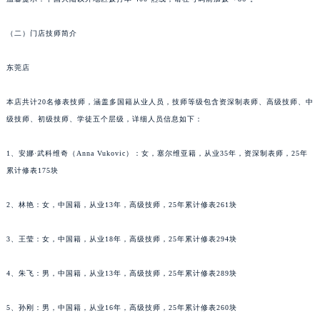
武汉市江汉区解放大道686号世界贸易大厦38层09室（需提前预约）
（二）门店技师简介
南宁市青秀区金湖路59号地王大厦12楼1224室（需提前预约）
合肥市蜀山区潜山路111号万象城华润大厦B座12楼03室（需提前预约）
东莞店
泉州市丰泽区宝洲路729号浦西万达中心写字楼A座7楼709室（需提前预约）
青岛市南区山东路6号华润大厦B座22层04室（需提前预约）
本店共计20名修表技师，涵盖多国籍从业人员，技师等级包含资深制表师、高级技师、中
烟台市芝罘区胜利路139号万达金融中心A座907室（需提前预约）
级技师、初级技师、学徒五个层级，详细人员信息如下：
长春市朝阳区西安大路727号中银大厦A座(旺进大厦)18层09室（需提前预约）
1、安娜·武科维奇（Anna Vukovic）：女，塞尔维亚籍，从业35年，资深制表师，25年
贵阳市南明区都司高架桥路33号亨特国际金融中心14楼14D（需提前预约）
累计修表175块
昆明市盘龙区北京路928号同德昆明广场写字楼10层06室（需提前预约）
石家庄市长安区中山东路39号勒泰中心写字楼B座13层07室（需提前预约）
2、林艳：女，中国籍，从业13年，高级技师，25年累计修表261块
西安市碑林区南关正街88号华侨城长安国际中心E座6楼10室（需提前预约）
海口市龙华区金贸东路5号海口华润大厦B座17层1707室（需提前预约）
3、王莹：女，中国籍，从业18年，高级技师，25年累计修表294块
唐山市路南区新华东道100号万达广场写字楼A座10层1002室（需提前预约）
4、朱飞：男，中国籍，从业13年，高级技师，25年累计修表289块
台州市椒江区东海大道1800号腾达中心东1幢20楼2002室（需提前预约）
内蒙古自治区呼和浩特市玉泉区大学西街70号华润万象城写字楼（鄂尔多斯大厦）23层2326室（需提前预约）
5、孙刚：男，中国籍，从业16年，高级技师，25年累计修表260块
甘肃省兰州市七里河区西津西路16号兰州中心写字楼21层2102室（需提前预约）