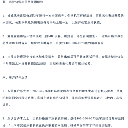
五、养护知识与日常使用建议
河南省许昌市魏都区建安大道与八龙路交叉口帕玛强尼售后服务中心（需提前预约）
河南省郑州市二七区民主路10号华润大厦29层2905室帕玛强尼售后服务中心（需提前预约）
1、机械腕表建议每2至3年进行一次全面保养，包括机芯拆解清洗、更换老化密封圈及防
河南省周口市川汇区七一路帕玛强尼售后服务中心（需提前预约）
水测试。长期不佩戴的腕表应每月手动上链一次，以保持机芯润滑状态。
河南省驻马店市驿城区乐山大道与置地大道交叉口帕玛强尼售后服务中心（需提前预约）
2、避免在强磁场环境中佩戴（如MRI设备、磁扣包、部分音响附近），磁场可能导致机
湖北省鄂州市鄂城区文星大道帕玛强尼售后服务中心（需提前预约）
芯受磁而走时偏差。如发现走时异常，可拨打400-006-0073预约消磁服务。
湖北省黄冈市黄州区赤壁大道帕玛强尼售后服务中心（需提前预约）
湖北省黄石市黄石港区武汉路帕玛强尼售后服务中心（需提前预约）
3、皮质表带应避免接触水和化学溶剂，日常佩戴后可用软布擦拭汗渍。金属表链建议每
湖北省荆门市东宝中天街步行街帕玛强尼售后服务中心（需提前预约）
半年用清水冲洗并软刷清洁缝隙，定期检查表扣及链节螺丝松紧。
湖北省荆州市荆州区荆中路帕玛强尼售后服务中心（需提前预约）
六、用户好评反馈
湖北省十堰市茅箭区人民北路帕玛强尼售后服务中心（需提前预约）
湖北省随州市曾都区青年路帕玛强尼售后服务中心（需提前预约）
1、东莞客户陈先生：2026年5月将帕玛强尼腕表送至售后服务中心进行机芯保养，从预
湖北省咸宁市咸安区长安大道帕玛强尼售后服务中心（需提前预约）
约到取回全程跟进透明，客服主动短信告知进度，保养后每天误差稳定在+3秒内，非常
湖北省襄阳市樊城区长虹路与人民路交叉口帕玛强尼售后服务中心（需提前预约）
满意。
湖北省孝感市孝南区复兴大道帕玛强尼售后服务中心（需提前预约）
湖北省宜昌市西陵区夷陵大道与港窑路帕玛强尼售后服务中心（需提前预约）
2、深圳客户李女士：因意外碰撞导致表蒙碎裂，拨打400-006-0073后客服指导邮寄至网
点，3天内即完成原装表蒙更换并恢复防水性能，维修单据附带了详细检测报告。
湖南省常德市武陵区人民路帕玛强尼售后服务中心（需提前预约）