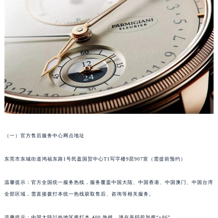
成都市锦江区人民东路6号SAC东原中心写字楼24层2406B室（需提前预约）
重庆市江北区观音桥步行街2号融恒时代广场写字楼9层902室（需提前预约）
长沙市芙蓉区定王台街道建湘路393号世茂环球金融中心写字楼（芙蓉广场）10层13室（需提前预约）
郑州市二七区铭功路10号华润大厦写字楼29层2905室（需提前预约）
太原市迎泽区解放路15号亨得利名表服务中心（品牌授权店）3层整层（需提前预约）
沈阳市沈河区中街路137号亨得利名表服务中心（品牌授权店）1层整层（需提前预约）
沈阳市沈河区中街路83号亨得利名表服务中心（品牌授权店）1层整层（需提前预约）
乌鲁木齐市天山区红山路26号时代广场（CCMALL）C座17层17-B（需提前预约）
温州市鹿城区锦绣路1067号置信广场10层1015室（需提前预约）
哈尔滨市道里区友谊西路600号富力中心T2座写字楼29层03室（需提前预约）
（一）官方售后服务中心网点地址
大连市中山区人民路15号国际金融大厦7层G室（需提前预约）
东莞市东城街道鸿福东路1号民盈国贸中心T1写字楼9层907室（需提前预约）
佛山市禅城区季华五路57号万科金融中心C座12层1205室（需提前预约）
东莞市东城街道鸿福东路1号民盈国贸中心T1写字楼9层907室（需提前预约）
温馨提示：官方全国统一服务热线，服务覆盖中国大陆、中国香港、中国澳门、中国台湾
无锡市梁溪区人民中路139号恒隆广场写字楼1座11层1104室（需提前预约）
全部区域，需直接拨打本统一热线获取售后、咨询等相关服务。
南通市崇川区工农路57号圆融广场写字楼16层1603室（需提前预约）
苏州市苏州工业园区星港街199号苏州中心办公楼C座22层08室（需提前预约）
温馨提示：中国大陆以外地区拨打本 400 热线，请在号码前加拨“+86”。