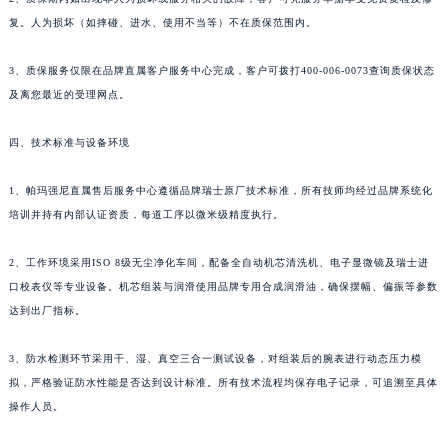
香港特别行政区九龙区油尖旺区弥敦道帕玛强尼售后服务中心（需提前预约）
复。人为损坏（如摔碰、进水、使用不当等）不在质保范围内。
香港特别行政区铜锣湾区湾仔区轩尼诗道帕玛强尼售后服务中心（需提前预约）
3、质保服务仅限在品牌直属客户服务中心完成，客户可拨打400-006-0073查询质保状态
河南省安阳市文峰区解放大道帕玛强尼售后服务中心（需提前预约）
及离您最近的受理网点。
河南省鹤壁市淇滨区九州路帕玛强尼售后服务中心（需提前预约）
河南省济源市沁园街道济水大道帕玛强尼售后服务中心（需提前预约）
四、技术标准与设备环境
河南省焦作市解放区解放路帕玛强尼售后服务中心（需提前预约）
河南省开封市鼓楼区中山路帕玛强尼售后服务中心（需提前预约）
1、帕玛强尼直属售后服务中心遵循品牌瑞士原厂技术标准，所有技师均经过品牌系统化
培训并持有内部认证资质，每道工序以微米级精度执行。
河南省洛阳市西工区中州中路与解放路交叉口帕玛强尼售后服务中心（需提前预约）
河南省漯河市源汇区交通路帕玛强尼售后服务中心（需提前预约）
2、工作环境采用ISO 8级无尘净化车间，配备全自动机芯清洗机、电子显微镜及瑞士进
河南省南阳市宛城区范蠡东路与南都路交叉口帕玛强尼售后服务中心（需提前预约）
口校表仪等专业设备。机芯组装与润滑使用品牌专用合成润滑油，确保摆幅、偏振等参数
河南省平顶山市卫东区建设路帕玛强尼售后服务中心（需提前预约）
达到出厂指标。
河南省濮阳市大华龙区开州路绿城路交叉口帕玛强尼售后服务中心（需提前预约）
河南省三门峡市湖滨区和平路帕玛强尼售后服务中心（需提前预约）
3、防水检测环节采用干、湿、真空三合一测试设备，对组装后的腕表进行动态压力模
拟，严格验证防水性能是否达到设计标准。所有技术流程均保存电子记录，可追溯至具体
河南省商丘市梁园区神火大道帕玛强尼售后服务中心（需提前预约）
操作人员。
河南省新乡市红旗区人民路帕玛强尼售后服务中心（需提前预约）
河南省信阳市浉河区东方红大道帕玛强尼售后服务中心（需提前预约）