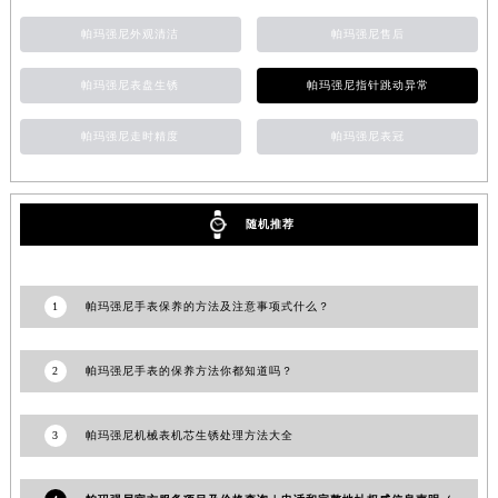
广东省佛山市禅城区季华五路57号万科金融中心C座12层1205室帕玛强尼售后服务中心（需提前预约）
帕玛强尼外观清洁
帕玛强尼售后
广东省东莞市东城街道鸿福东路1号民盈国贸中心T1写字楼9层907室帕玛强尼售后服务中心（需提前预约）
江苏省无锡市梁溪区人民中路139号恒隆广场写字楼1座11层1104室帕玛强尼售后服务中心（需提前预约）
帕玛强尼表盘生锈
帕玛强尼指针跳动异常
江苏省南通市崇川区工农路57号圆融广场写字楼16层1603室帕玛强尼售后服务中心（需提前预约）
帕玛强尼走时精度
帕玛强尼表冠
江苏省苏州市苏州工业园区 星港街199号苏州中心办公楼C座22层08室帕玛强尼售后服务中心（需提前预约）
湖北省武汉市江汉区解放大道686号世界贸易大厦38层09室帕玛强尼售后服务中心（需提前预约）
广西省南宁市青秀区金湖路59号地王大厦12楼1224室帕玛强尼售后服务中心（需提前预约）
随机推荐
安徽省合肥市蜀山区潜山路111号万象城华润大厦B座12楼03室帕玛强尼售后服务中心（需提前预约）
福建省泉州市丰泽区宝洲路729号浦西万达中心写字楼A座7楼709室帕玛强尼售后服务中心（需提前预约）
山东省青岛市南区山东路6号华润大厦B座22层04室帕玛强尼售后服务中心（需提前预约）
1
帕玛强尼手表保养的方法及注意事项式什么？
山东省烟台市芝罘区胜利路139号万达金融中心A座907室帕玛强尼售后服务中心（需提前预约）
吉林省长春市朝阳区西安大路727号中银大厦A座(旺进大厦)18层09室帕玛强尼售后服务中心（需提前预约）
2
帕玛强尼手表的保养方法你都知道吗？
贵州省贵阳市南明区都司高架桥路33号亨特国际金融中心14楼14D帕玛强尼售后服务中心（需提前预约）
云南省昆明市盘龙区北京路928号同德昆明广场写字楼10层06室帕玛强尼售后服务中心（需提前预约）
3
帕玛强尼机械表机芯生锈处理方法大全
河北省石家庄市长安区中山东路39号勒泰中心写字楼B座13层07室帕玛强尼售后服务中心（需提前预约）
陕西省西安市碑林区南关正街88号华侨城长安国际中心E座6楼10室帕玛强尼售后服务中心（需提前预约）