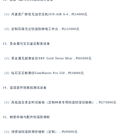
澳门特别行政区花地玛堂区关闸广场帕玛强尼售后服务中心（需提前预约）
（1）丹麦原厂静音无油空压机JUN-AIR 6-4，约14000元
澳门特别行政区花王堂区大三巴商圈帕玛强尼售后服务中心（需提前预约）
澳门特别行政区嘉模堂区官也街帕玛强尼售后服务中心（需提前预约）
（2）定制百级无尘恒温防静电工作台，约125000元
澳门省路氹城市金光大道帕玛强尼售后服务中心（需提前预约）
澳门特别行政区望德堂区塔石广场帕玛强尼售后服务中心（需提前预约）
13、贵金属与宝石鉴定配套设备
福建省福州市鼓楼区五四路128-1号恒力城写字楼15层03室帕玛强尼售后服务中心（需提前预约）
福建省厦门市思明区湖滨东路95号万象城华润大厦B座11层1104室帕玛强尼售后服务中心（需提前预约）
（1）贵金属无损测金仪XRF Gold Tester Mini，约65000元
广东省潮州市潮安区新风路与潮汕路交汇处帕玛强尼售后服务中心（需提前预约）
（2）钻石宝石检测仪GemMaster Pro 550，约18000元
广东省广州市天河区天河路230号万菱汇国际中心A塔7层704室帕玛强尼售后服务中心（需提前预约）
广东省广州市越秀区环市东路371-375号世界贸易中心大厦南塔15层1507室帕玛强尼售后服务中心（需提前预约）
14、温湿度环境模拟测试设备
广东省河源市源城区越王大道帕玛强尼售后服务中心（需提前预约）
广东省惠州市惠城区江北文昌一路7号华贸大厦1座30层3005室帕玛强尼售后服务中心（需提前预约）
（1）高低温交变走时试验箱（定制钟表专用恒温恒湿试验舱），约276000元
广东省江门市蓬江区广场西路帕玛强尼售后服务中心（需提前预约）
15、精密存储与配件恒温防潮柜
广东省揭阳市榕城进贤门步行街帕玛强尼售后服务中心（需提前预约）
广东省茂名市电白区水东街道迎宾大道帕玛强尼售后服务中心（需提前预约）
（1）润滑油恒温防潮存储柜（定制），约49000元
广东省梅州市梅江区金燕大道帕玛强尼售后服务中心（需提前预约）