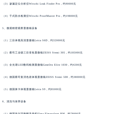
（3）渗漏定位分析仪Witschi Leak Finder Pro，约90000元
安徽省池州市贵池区长江路帕玛强尼售后服务中心（需提前预约）
安徽省滁州市琅琊区南谯北路帕玛强尼售后服务中心（需提前预约）
（4）干式防水检测仪Witschi ProofMaster Pro，约198000元
安徽省阜阳市颍州区颍州北路帕玛强尼售后服务中心（需提前预约）
安徽省淮北市相山区淮海路帕玛强尼售后服务中心（需提前预约）
5、微观精密观察显微镜设备
安徽省淮南市田家庵区国庆中路帕玛强尼售后服务中心（需提前预约）
（1）三目体视高清显微镜Leica S6D，约320000元
安徽省黄山市屯溪区黄山西路帕玛强尼售后服务中心（需提前预约）
安徽省六安市金安区解放中路帕玛强尼售后服务中心（需提前预约）
（2）蔡司工业级三目变焦显微镜ZEISS Stemi 305，约185000元
安徽省马鞍山市雨山区湖南西路帕玛强尼售后服务中心（需提前预约）
安徽省宿州市埇桥区人民中路帕玛强尼售后服务中心（需提前预约）
（3）全光谱LED数码检测显微镜GemOro Elite 1030，约4200元
安徽省铜陵市铜官区石城大道帕玛强尼售后服务中心（需提前预约）
安徽省芜湖市镜湖区中山路步行街帕玛强尼售后服务中心（需提前预约）
（4）德国蔡司复消色差体视显微镜ZEISS Stemi 508，约380000元
安徽省宣城市宣州区叠嶂西路帕玛强尼售后服务中心（需提前预约）
（5）德国徕卡体视显微镜Leica S9，约85000元
福建省龙岩市新罗区九一南路帕玛强尼售后服务中心（需提前预约）
福建省南平市建阳区人民西路帕玛强尼售后服务中心（需提前预约）
6、清洗与保养设备
福建省宁德市蕉城区天湖东路帕玛强尼售后服务中心（需提前预约）
福建省莆田市城厢区霞林街道荔华东大道帕玛强尼售后服务中心（需提前预约）
（1）德国埃尔玛旗舰洗表机Elma Elmasolvex RM，约78000元