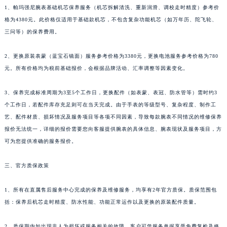
1、帕玛强尼腕表基础机芯保养服务（机芯拆解清洗、重新润滑、调校走时精度）参考价
广西壮族自治区贺州市八步区城东街道灵峰南路帕玛强尼售后服务中心（需提前预约）
格为4380元。此价格仅适用于基础款机芯，不包含复杂功能机芯（如万年历、陀飞轮、
广西壮族自治区来宾市兴宾区桂中大道帕玛强尼售后服务中心（需提前预约）
三问等）的保养费用。
广西壮族自治区柳州市城中区中山中路帕玛强尼售后服务中心（需提前预约）
广西壮族自治区钦州市钦南区金海湾东大街帕玛强尼售后服务中心（需提前预约）
2、更换原装表蒙（蓝宝石镜面）服务参考价格为3380元，更换电池服务参考价格为780
广西壮族自治区梧州市万秀区龙湖镇高旺路帕玛强尼售后服务中心（需提前预约）
元。所有价格均为税前基础报价，会根据品牌活动、汇率调整等因素变化。
广西壮族自治区玉林市玉州区金玉路帕玛强尼售后服务中心（需提前预约）
3、保养完成标准周期为3至5个工作日，更换配件（如表蒙、表冠、防水管等）需时约3
海南省儋州市儋州市那大镇兰洋北路帕玛强尼售后服务中心（需提前预约）
个工作日，若配件库存充足则可在当天完成。由于手表的等级型号、复杂程度、制作工
海南省东方市八所镇解放西路帕玛强尼售后服务中心（需提前预约）
艺、配件材质、损坏情况及服务项目等各项不同因素，导致每款腕表不同情况的维修保养
海南省琼海市嘉积镇东风路帕玛强尼售后服务中心（需提前预约）
报价无法统一，详细的报价需要您向客服提供腕表的具体信息、腕表现状及服务项目，方
海南省三沙市西沙区西沙群岛永兴岛北京路帕玛强尼售后服务中心（需提前预约）
可为您提供准确的服务报价。
海南省三亚市吉阳区迎宾路帕玛强尼售后服务中心（需提前预约）
三、官方质保政策
海南省万宁市万城镇解放路帕玛强尼售后服务中心（需提前预约）
海南省文昌市文城镇教育东路帕玛强尼售后服务中心（需提前预约）
1、所有在直属售后服务中心完成的保养及维修服务，均享有2年官方质保。质保范围包
海南省五指山市通什镇三月三大道帕玛强尼售后服务中心（需提前预约）
括：保养后机芯走时精度、防水性能、功能正常运作以及更换的原装配件质量。
香港特别行政区尖沙咀区油尖旺区广东道帕玛强尼售后服务中心（需提前预约）
香港特别行政区金钟区中西区金钟道帕玛强尼售后服务中心（需提前预约）
2、质保期内如出现非人为损坏或服务相关的故障，客户可凭服务单据享受免费复检及修