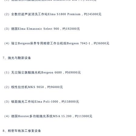
福建省三明市三元区东乾二路帕玛强尼售后服务中心（需提前预约）
（2）全数控超声波清洗工作站Elma S1800 Premium，约245000元
福建省漳州市龙文区步港路帕玛强尼售后服务中心（需提前预约）
江苏省常州市新北区龙锦路1590号现代传媒中心5号楼10层1008室帕玛强尼售后服务中心（需提前预约）
（3）德国Elma Elmasonic Select 900，约192000元
江苏省淮安市清江浦区淮海北路帕玛强尼售后服务中心（需提前预约）
江苏省连云港市海州区通灌北路帕玛强尼售后服务中心（需提前预约）
（4）瑞士Bergeon保养专用精密工作台机组Bergeon 7042-1，约36000元
江苏省南京市秦淮区中山南路1号南京中心22层22-C1-C3室帕玛强尼售后服务中心（需提前预约）
江苏省宿迁市宿城区西湖路帕玛强尼售后服务中心（需提前预约）
7、抛光与翻新设备
江苏省泰州市海陵区永定东路399号置地商务中心东塔（华润万象城）17层1706室帕玛强尼售后服务中心（需提前预约）
（1）无尘隔尘旗舰抛光机Bergeon 6680，约69000元
江苏省徐州市鼓楼区淮海东路29号苏宁广场IFC国际金融中心35层3508室帕玛强尼售后服务中心（需提前预约）
江苏省盐城市盐都区世纪大道5号盐城金融城写字楼1号楼16层1604室帕玛强尼售后服务中心（需提前预约）
（2）线性拉丝机MKS 9050，约96000元
江苏省扬州市邗江区国展路29号星耀天地写字楼1号楼18层1803室帕玛强尼售后服务中心（需提前预约）
江苏省镇江市京口区中山东路帕玛强尼售后服务中心（需提前预约）
（3）镜面抛光工作站Elma Poli-1000，约158000元
江西省抚州市临川区赣东大道帕玛强尼售后服务中心（需提前预约）
（4）德国Horotec多功能抛光系统MSA 15.200，约113000元
江西省赣州市章贡区文清路帕玛强尼售后服务中心（需提前预约）
江西省吉安市吉州区井冈山大道帕玛强尼售后服务中心（需提前预约）
8、精密车铣加工修复设备
江西省景德镇市珠山区珠山中路帕玛强尼售后服务中心（需提前预约）