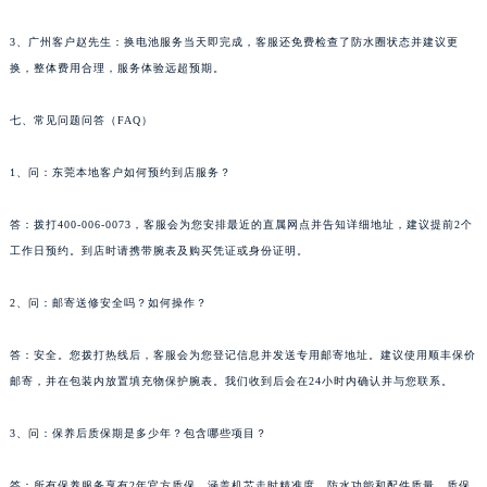
湖南省郴州市北湖区国庆北路帕玛强尼售后服务中心（需提前预约）
3、广州客户赵先生：换电池服务当天即完成，客服还免费检查了防水圈状态并建议更
湖南省衡阳市雁峰区解放路帕玛强尼售后服务中心（需提前预约）
换，整体费用合理，服务体验远超预期。
湖南省怀化市鹤城区迎丰中路帕玛强尼售后服务中心（需提前预约）
湖南省娄底市娄星区长青街帕玛强尼售后服务中心（需提前预约）
七、常见问题问答（FAQ）
湖南省邵阳市双清区东风路帕玛强尼售后服务中心（需提前预约）
1、问：东莞本地客户如何预约到店服务？
湖南省湘潭市雨湖区莲城大道帕玛强尼售后服务中心（需提前预约）
湖南省益阳市赫山区桃花仑路帕玛强尼售后服务中心（需提前预约）
答：拨打400-006-0073，客服会为您安排最近的直属网点并告知详细地址，建议提前2个
湖南省永州市冷水滩区永州大道与中兴路交叉口帕玛强尼售后服务中心（需提前预约）
工作日预约。到店时请携带腕表及购买凭证或身份证明。
湖南省岳阳市岳阳楼区东茅岭路帕玛强尼售后服务中心（需提前预约）
湖南省张家界市永定区解放路帕玛强尼售后服务中心（需提前预约）
2、问：邮寄送修安全吗？如何操作？
湖南省长沙市芙蓉区建湘路393号世茂环球金融中心写字楼10层1013室帕玛强尼售后服务中心（需提前预约）
答：安全。您拨打热线后，客服会为您登记信息并发送专用邮寄地址。建议使用顺丰保价
湖南省株洲市芦淞区建设南路帕玛强尼售后服务中心（需提前预约）
邮寄，并在包装内放置填充物保护腕表。我们收到后会在24小时内确认并与您联系。
甘肃省白银市白银区北京路帕玛强尼售后服务中心（需提前预约）
甘肃省定西市安定区解放路帕玛强尼售后服务中心（需提前预约）
3、问：保养后质保期是多少年？包含哪些项目？
甘肃省敦煌市沙州镇阳关中路帕玛强尼售后服务中心（需提前预约）
甘肃省合作市人民街帕玛强尼售后服务中心（需提前预约）
答：所有保养服务享有2年官方质保，涵盖机芯走时精准度、防水功能和配件质量。质保