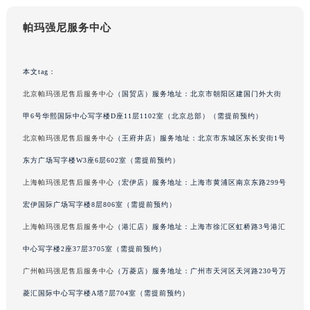
新疆维吾尔自治区阿克苏市东大街帕玛强尼售后服务中心（需提前预约）
帕玛强尼服务中心
新疆维吾尔自治区阿拉尔市胜利大道帕玛强尼售后服务中心（需提前预约）
新疆维吾尔自治区阿拉山口市友好路帕玛强尼售后服务中心（需提前预约）
新疆维吾尔自治区阿勒泰市解放路帕玛强尼售后服务中心（需提前预约）
本文tag：
新疆维吾尔自治区阿图什市光明路帕玛强尼售后服务中心（需提前预约）
北京帕玛强尼售后服务中心
（国贸店）服务地址：北京市朝阳区建国门外大街
新疆维吾尔自治区白杨市军垦路帕玛强尼售后服务中心（需提前预约）
甲6号华熙国际中心写字楼D座11层1102室（北京总部）（需提前预约）
新疆维吾尔自治区北屯市团结路帕玛强尼售后服务中心（需提前预约）
北京帕玛强尼售后服务中心
（王府井店）服务地址：北京市东城区东长安街1号
新疆维吾尔自治区博乐市博乐市北京路帕玛强尼售后服务中心（需提前预约）
东方广场写字楼W3座6层602室（需提前预约）
新疆维吾尔自治区昌吉市延安北路帕玛强尼售后服务中心（需提前预约）
上海帕玛强尼售后服务中心
（宏伊店）服务地址：上海市黄浦区南京东路299号
新疆维吾尔自治区阜康市博峰路帕玛强尼售后服务中心（需提前预约）
宏伊国际广场写字楼8层806室（需提前预约）
新疆维吾尔自治区哈密市伊州区建国北路帕玛强尼售后服务中心（需提前预约）
新疆维吾尔自治区和田市和田市北京西路帕玛强尼售后服务中心（需提前预约）
上海帕玛强尼售后服务中心
（港汇店）服务地址：上海市徐汇区虹桥路3号港汇
新疆维吾尔自治区胡杨河市胡杨河市胡杨路帕玛强尼售后服务中心（需提前预约）
中心写字楼2座37层3705室（需提前预约）
新疆维吾尔自治区霍尔果斯市亚欧北路帕玛强尼售后服务中心（需提前预约）
广州帕玛强尼售后服务中心
（万菱店）服务地址：广州市天河区天河路230号万
新疆维吾尔自治区喀什市解放北路帕玛强尼售后服务中心（需提前预约）
菱汇国际中心写字楼A塔7层704室（需提前预约）
新疆维吾尔自治区可克达拉市幸福路帕玛强尼售后服务中心（需提前预约）