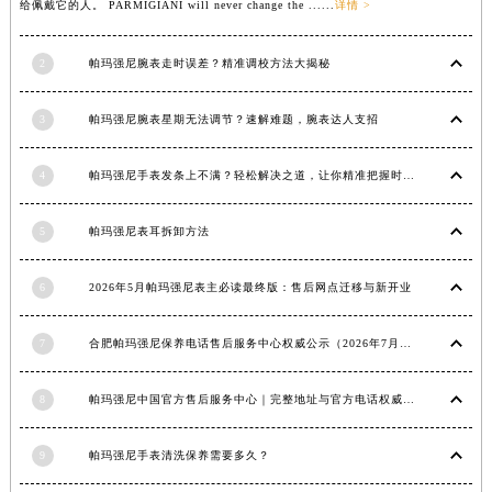
给佩戴它的人。 PARMIGIANI will never change the ......
详情 >
云南省玉溪市红塔区南北大街帕玛强尼售后服务中心（需提前预约）
云南省昭通市昭阳区青年路帕玛强尼售后服务中心（需提前预约）
2
帕玛强尼腕表走时误差？精准调校方法大揭秘
台湾省台北市万华区中华路帕玛强尼售后服务中心（需提前预约）
台湾省新北市板桥区文化路帕玛强尼售后服务中心（需提前预约）
3
帕玛强尼腕表星期无法调节？速解难题，腕表达人支招
台湾省桃园市中坜区中丰路帕玛强尼售后服务中心（需提前预约）
台湾省台中市西屯区文华路帕玛强尼售后服务中心（需提前预约）
4
帕玛强尼手表发条上不满？轻松解决之道，让你精准把握时间
台湾省台南市中西区国华街帕玛强尼售后服务中心（需提前预约）
5
帕玛强尼表耳拆卸方法
台湾省高雄市新兴区五福路帕玛强尼售后服务中心（需提前预约）
台湾省基隆市仁爱区仁三路帕玛强尼售后服务中心（需提前预约）
6
2026年5月帕玛强尼表主必读最终版：售后网点迁移与新开业
台湾省新竹市东区中正路帕玛强尼售后服务中心（需提前预约）
台湾省嘉义市东区文化路帕玛强尼售后服务中心（需提前预约）
7
合肥帕玛强尼保养电话售后服务中心权威公示（2026年7月最新）
重庆市江北区观音桥步行街2号融恒时代广场9层902室帕玛强尼售后服务中心（需提前预约）
新疆维吾尔自治区乌鲁木齐市天山区红山路26号时代广场（CCMALL）C座17层17-B帕玛强尼售后服务中心（需提前预约）
8
帕玛强尼中国官方售后服务中心｜完整地址与官方电话权威信息通知（2026年7月最新）
浙江省温州市鹿城区锦绣路1067号置信广场10层1015室帕玛强尼售后服务中心（需提前预约）
黑龙江省哈尔滨市道里区友谊西路600号富力中心T2座写字楼29层03室室帕玛强尼售后服务中心（需提前预约）
9
帕玛强尼手表清洗保养需要多久？
辽宁省大连市中山区人民路15号国际金融大厦7层G室帕玛强尼售后服务中心（需提前预约）