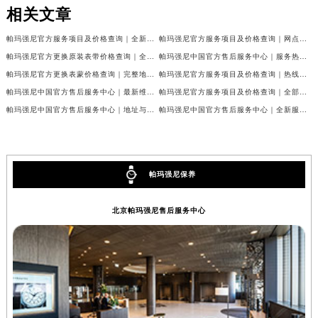
相关文章
贵州省安顺市西秀区中华南路帕玛强尼售后服务中心（需提前预约）
贵州省毕节市七星关区松山路帕玛强尼售后服务中心（需提前预约）
帕玛强尼官方服务项目及价格查询｜全新维修地址及客服电话权威信息通告（2026年7月最新）
帕玛强尼官方服务项目及价格查询｜网点地址和电话权威信息声明（2026年7月最新）
贵州省六盘水市钟山区钟山大道帕玛强尼售后服务中心（需提前预约）
帕玛强尼官方更换原装表带价格查询｜全新维修地址及客服电话权威信息公告（2026年7月最新）
帕玛强尼中国官方售后服务中心｜服务热线及具体地址权威信息声明（2026年7月最新）
贵州省黔东南苗族侗族自治州凯里市北京西路帕玛强尼售后服务中心（需提前预约）
帕玛强尼官方更换表蒙价格查询｜完整地址与售后热线权威信息公告（2026年7月最新）
帕玛强尼官方服务项目及价格查询｜热线及完整维修地址权威信息公告（2026年7月最新）
帕玛强尼中国官方售后服务中心｜最新维修地址及官方客服电话权威信息通告（2026年7月最新）
帕玛强尼官方服务项目及价格查询｜全部地址与售后电话权威信息通知（2026年7月最新）
贵州省黔西南布依族苗族自治州兴义市大道与桔香路交汇处帕玛强尼售后服务中心（需提前预约）
帕玛强尼中国官方售后服务中心｜地址与售后服务电话权威信息通告（2026年7月最新）
帕玛强尼中国官方售后服务中心｜全新服务电话和维修地址权威信息通知（2026年7月最新）
贵州省铜仁市碧江区民主路帕玛强尼售后服务中心（需提前预约）
贵州省遵义市红花岗区共青大道与嵩山路交叉口帕玛强尼售后服务中心（需提前预约）
四川省阿坝州市马尔康市团结街帕玛强尼售后服务中心（需提前预约）
四川省巴中市巴州区江北大道帕玛强尼售后服务中心（需提前预约）
帕玛强尼保养
四川省成都市锦江区人民东路6号SAC东原中心24层2406B室帕玛强尼售后服务中心（需提前预约）
北京帕玛强尼售后服务中心
四川省达州市通川区中心广场、老车坝帕玛强尼售后服务中心（需提前预约）
四川省德阳市旌阳区长江西路、南街帕玛强尼售后服务中心（需提前预约）
四川省甘孜州市康定市情歌广场、箭炉街帕玛强尼售后服务中心（需提前预约）
四川省广安市广安区建安南路帕玛强尼售后服务中心（需提前预约）
四川省广元市利州区老城南北街、东大街帕玛强尼售后服务中心（需提前预约）
四川省乐山市市中区嘉定中路帕玛强尼售后服务中心（需提前预约）