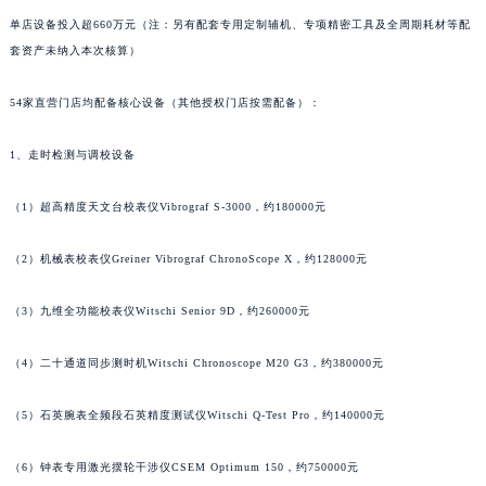
辽宁省营口市站前区市府路与渤海大街交叉口帕玛强尼售后服务中心（需提前预约）
单店设备投入超660万元（注：另有配套专用定制辅机、专项精密工具及全周期耗材等配
套资产未纳入本次核算）
辽宁省沈阳市沈河区中街路137号亨得利名表维修授权店1楼帕玛强尼售后服务中心（需提前预约）
辽宁省沈阳市沈河区中街路83号亨得利名表维修授权店1楼帕玛强尼售后服务中心（需提前预约）
54家直营门店均配备核心设备（其他授权门店按需配备）：
北京市朝阳区建国门外大街甲6号华熙国际中心D座11层1102室帕玛强尼售后服务中心（北京总部）（需提前预约）
北京市东城区东长安街1号王府井东方广场W3座6层602室帕玛强尼售后服务中心（需提前预约）
1、走时检测与调校设备
河北省保定市竞秀区朝阳北大街北国先天下帕玛强尼售后服务中心（需提前预约）
内蒙古自治区阿拉善盟市左旗土尔扈特大街帕玛强尼售后服务中心（需提前预约）
（1）超高精度天文台校表仪Vibrograf S-3000，约180000元
内蒙古自治区巴彦淖尔市临河区新华街帕玛强尼售后服务中心（需提前预约）
（2）机械表校表仪Greiner Vibrograf ChronoScope X，约128000元
内蒙古自治区包头市青山区幸福路甲3号王府井百货名表维修帕玛强尼售后服务中心（需提前预约）
内蒙古自治区赤峰市红山区哈达街帕玛强尼售后服务中心（需提前预约）
（3）九维全功能校表仪Witschi Senior 9D，约260000元
内蒙古自治区鄂尔多斯市东胜区伊金霍洛街帕玛强尼售后服务中心（需提前预约）
内蒙古自治区呼伦贝尔市海拉尔区中央街帕玛强尼售后服务中心（需提前预约）
（4）二十通道同步测时机Witschi Chronoscope M20 G3，约380000元
内蒙古自治区通辽市科尔沁区明仁大街帕玛强尼售后服务中心（需提前预约）
（5）石英腕表全频段石英精度测试仪Witschi Q-Test Pro，约140000元
内蒙古自治区乌海市海勃湾区人民南路帕玛强尼售后服务中心（需提前预约）
内蒙古自治区乌兰察布市集宁区恩和大街帕玛强尼售后服务中心（需提前预约）
（6）钟表专用激光摆轮干涉仪CSEM Optimum 150，约750000元
内蒙古自治区锡林郭勒盟市锡林浩特市光明街与额尔敦路交叉口帕玛强尼售后服务中心（需提前预约）