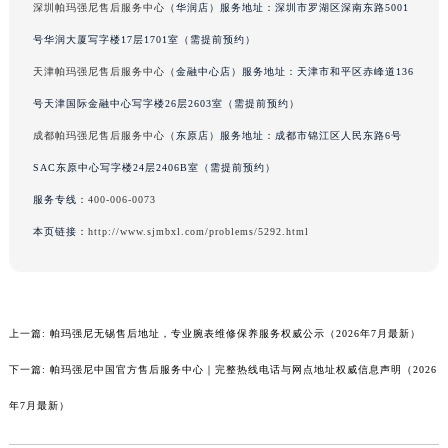
深圳帕玛强尼售后服务中心
（华润店）服务地址：深圳市罗湖区深南东路5001
新疆维吾尔自治区克拉玛依市克拉玛依区友谊路帕玛强尼售后服务中心（需提前预约）
号华润大厦写字楼17层1701室（需提前预约）
新疆维吾尔自治区库车市库车市文化东路帕玛强尼售后服务中心（需提前预约）
天津帕玛强尼售后服务中心
（金融中心店）服务地址：天津市和平区赤峰道136
新疆维吾尔自治区库尔勒市库尔勒市人民东路帕玛强尼售后服务中心（需提前预约）
新疆维吾尔自治区奎屯市团结西街帕玛强尼售后服务中心（需提前预约）
号天津国际金融中心写字楼26层2603室（需提前预约）
新疆维吾尔自治区昆玉市昆泉街帕玛强尼售后服务中心（需提前预约）
成都帕玛强尼售后服务中心
（东原店）服务地址：成都市锦江区人民东路6号
新疆维吾尔自治区沙湾市三道河子镇世纪大道南路帕玛强尼售后服务中心（需提前预约）
SAC东原中心写字楼24层2406B室（需提前预约）
新疆维吾尔自治区石河子市北二路帕玛强尼售后服务中心（需提前预约）
服务专线：
400-006-0073
新疆维吾尔自治区双河市光明路帕玛强尼售后服务中心（需提前预约）
本页链接：
http://www.sjmbxl.com/problems/5292.html
新疆维吾尔自治区塔城市塔城地区闻琴路帕玛强尼售后服务中心（需提前预约）
新疆维吾尔自治区铁门关市兴疆路帕玛强尼售后服务中心（需提前预约）
新疆维吾尔自治区图木舒克市图木舒克市中兴街帕玛强尼售后服务中心（需提前预约）
新疆维吾尔自治区吐鲁番市高昌区文化中路文化中路帕玛强尼售后服务中心（需提前预约）
上一篇:
帕玛强尼无锡售后地址，专业腕表维修保养服务权威公示（2026年7月最新）
新疆维吾尔自治区乌苏市乌鲁木齐北路帕玛强尼售后服务中心（需提前预约）
下一篇:
帕玛强尼中国官方售后服务中心｜完整热线电话与网点地址权威信息声明（2026
新疆维吾尔自治区五家渠市长征西街帕玛强尼售后服务中心（需提前预约）
年7月最新）
新疆维吾尔自治区新星市东风路帕玛强尼售后服务中心（需提前预约）
新疆维吾尔自治区伊宁市解放西路帕玛强尼售后服务中心（需提前预约）