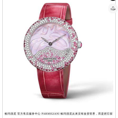
西藏自治区那曲市色尼区浙江西路帕玛强尼售后服务中心（需提前预约）

西藏自治区日喀则市桑珠孜区上海中路帕玛强尼售后服务中心（需提前预约）
西藏自治区山南市乃东区湖北大道帕玛强尼售后服务中心（需提前预约）
云南省保山市隆阳区正阳路帕玛强尼售后服务中心（需提前预约）
云南省楚雄彝族自治州楚雄市鹿城南路帕玛强尼售后服务中心（需提前预约）
云南省大理白族自治州大理市建设路帕玛强尼售后服务中心（需提前预约）
云南省德宏傣族景颇族自治州芒市团结大街帕玛强尼售后服务中心（需提前预约）
云南省迪庆藏族自治州香格里拉市长征大道帕玛强尼售后服务中心（需提前预约）
云南省红河哈尼族彝族自治州蒙自市天马路帕玛强尼售后服务中心（需提前预约）
云南省丽江市古城区七星街帕玛强尼售后服务中心（需提前预约）
云南省临沧市临翔区世纪路帕玛强尼售后服务中心（需提前预约）
云南省怒江傈僳族自治州泸水市人民路帕玛强尼售后服务中心（需提前预约）
云南省普洱市思茅区振兴大道帕玛强尼售后服务中心（需提前预约）
云南省曲靖市麒麟区学府路帕玛强尼售后服务中心（需提前预约）
云南省文山壮族苗族自治州文山市东风路帕玛强尼售后服务中心（需提前预约）
帕玛强尼 官方售后服务中心 PARMIGIANI 帕玛强尼从来没有改变世界，而是把它留
云南省西双版纳傣族自治州景洪市宣慰大道帕玛强尼售后服务中心（需提前预约）