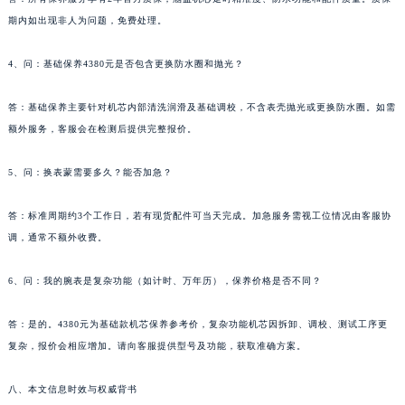
甘肃省嘉峪关市雄关区新华中路帕玛强尼售后服务中心（需提前预约）
期内如出现非人为问题，免费处理。
甘肃省金昌市金川区北京路帕玛强尼售后服务中心（需提前预约）
4、问：基础保养4380元是否包含更换防水圈和抛光？
甘肃省酒泉市肃州区西大街帕玛强尼售后服务中心（需提前预约）
甘肃省临夏市城南街道团结路帕玛强尼售后服务中心（需提前预约）
答：基础保养主要针对机芯内部清洗润滑及基础调校，不含表壳抛光或更换防水圈。如需
甘肃省陇南市武都区人民路帕玛强尼售后服务中心（需提前预约）
额外服务，客服会在检测后提供完整报价。
甘肃省平凉市崆峒区西大街帕玛强尼售后服务中心（需提前预约）
甘肃省庆阳市西峰区南大街帕玛强尼售后服务中心（需提前预约）
5、问：换表蒙需要多久？能否加急？
甘肃省天水市秦州区民主路帕玛强尼售后服务中心（需提前预约）
答：标准周期约3个工作日，若有现货配件可当天完成。加急服务需视工位情况由客服协
甘肃省武威市凉州区迎宾路帕玛强尼售后服务中心（需提前预约）
调，通常不额外收费。
甘肃省张掖市甘州区民乐北路帕玛强尼售后服务中心（需提前预约）
宁夏回族自治区固原市原州区文化街帕玛强尼售后服务中心（需提前预约）
6、问：我的腕表是复杂功能（如计时、万年历），保养价格是否不同？
宁夏回族自治区石嘴山市大武口区贺兰山路帕玛强尼售后服务中心（需提前预约）
宁夏回族自治区吴忠市利通区开元大道帕玛强尼售后服务中心（需提前预约）
答：是的。4380元为基础款机芯保养参考价，复杂功能机芯因拆卸、调校、测试工序更
复杂，报价会相应增加。请向客服提供型号及功能，获取准确方案。
宁夏回族自治区银川市兴庆区新华东路97号新百中心C馆一层C1-18号商铺帕玛强尼售后服务中心（需提前预约）
宁夏回族自治区中卫市沙坡头区鼓楼东街帕玛强尼售后服务中心（需提前预约）
八、本文信息时效与权威背书
青海省果洛藏族自治州玛沁县团结路帕玛强尼售后服务中心（需提前预约）