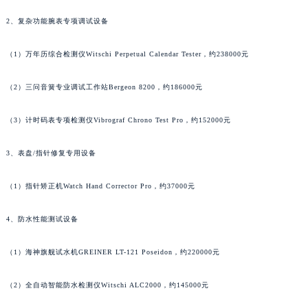
内蒙古自治区兴安盟市乌兰浩特市兴安大街帕玛强尼售后服务中心（需提前预约）
2、复杂功能腕表专项调试设备
山西省大同市平城区迎宾街帕玛强尼售后服务中心（需提前预约）
山西省晋城市城区黄华街帕玛强尼售后服务中心（需提前预约）
（1）万年历综合检测仪Witschi Perpetual Calendar Tester，约238000元
山西省晋中市榆次区顺城街帕玛强尼售后服务中心（需提前预约）
（2）三问音簧专业调试工作站Bergeon 8200，约186000元
山西省临汾市尧都区解放路帕玛强尼售后服务中心（需提前预约）
山西省吕梁市离石区永宁中路与建设街交叉口帕玛强尼售后服务中心（需提前预约）
（3）计时码表专项检测仪Vibrograf Chrono Test Pro，约152000元
山西省朔州市朔城区怡西路与鄯阳西街交汇处帕玛强尼售后服务中心（需提前预约）
山西省忻州市忻府区和平东街与七一南路交叉口帕玛强尼售后服务中心（需提前预约）
3、表盘/指针修复专用设备
山西省阳泉市郊区平阳东街与新城大道交叉口帕玛强尼售后服务中心（需提前预约）
（1）指针矫正机Watch Hand Corrector Pro，约37000元
山西省运城市盐湖区河东街帕玛强尼售后服务中心（需提前预约）
山西省长治市潞州区英雄中路帕玛强尼售后服务中心（需提前预约）
4、防水性能测试设备
山西省太原市迎泽区迎泽街道解放路15号亨得利名表维修授权店3楼帕玛强尼售后服务中心（需提前预约）
天津市和平区赤峰道136号天津国际金融中心26层2603室帕玛强尼售后服务中心（需提前预约）
（1）海神旗舰试水机GREINER LT-121 Poseidon，约220000元
安徽省安庆市迎江区人民路帕玛强尼售后服务中心（需提前预约）
安徽省蚌埠市蚌山区淮河路帕玛强尼售后服务中心（需提前预约）
（2）全自动智能防水检测仪Witschi ALC2000，约145000元
安徽省亳州市谯城区魏武大道帕玛强尼售后服务中心（需提前预约）