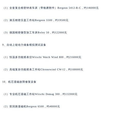
江西省九江市浔阳区浔阳路帕玛强尼售后服务中心（需提前预约）
（1）全套复合精密钟表车床（带铣磨附件）Bergeon 5412-B-C，约146000元
江西省南昌市红谷滩新区红谷中大道998号绿地双子塔（中央广场）A1座办公楼14层1407室帕玛强尼售后服务中心（需提前预约）
江西省萍乡市安源区萍安北大道与康庄路交叉口帕玛强尼售后服务中心（需提前预约）
（2）液压精密压盖工作站Bergeon 5500，约19500元
江西省上饶市信州区滨江西路帕玛强尼售后服务中心（需提前预约）
（3）德国精密微型加工车床Boley 50，约122000元
江西省新余市渝水区北湖西路帕玛强尼售后服务中心（需提前预约）
江西省宜春市袁州区中山中路帕玛强尼售后服务中心（需提前预约）
9、自动上链动力储备模拟测试设备
江西省鹰潭市月湖区胜利东路帕玛强尼售后服务中心（需提前预约）
山东省德州市德城区东风中路帕玛强尼售后服务中心（需提前预约）
（1）恒温多功能摇表仪Witschi Watch Wind 800，约216000元
山东省东营市东营区济南路帕玛强尼售后服务中心（需提前预约）
（2）高端复杂功能摇表工作站Chronowind CW-12，约168000元
山东省济南市历下区经十路11111号华润中心写字楼（万象城）15层1508室帕玛强尼售后服务中心（需提前预约）
山东省济宁市任城区太白楼路帕玛强尼售后服务中心（需提前预约）
10、机芯退磁故障修复设备
山东省莱芜市文化南路8号银座商城名表维修一楼名表维修帕玛强尼售后服务中心（需提前预约）
山东省临沂市兰山区解放路帕玛强尼售后服务中心（需提前预约）
（1）专业机芯退磁工作站Witschi Demag 300，约132000元
山东省日照市东港区烟台路帕玛强尼售后服务中心（需提前预约）
山东省泰安市泰山区财源街道泰山大街帕玛强尼售后服务中心（需提前预约）
（2）双回路退磁机Bergeon 6500，约48000元
山东省威海市环翠区新威海路89号振华商厦一楼名表维修帕玛强尼售后服务中心（需提前预约）