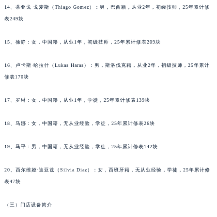
14、蒂亚戈·戈麦斯（Thiago Gomez）：男，巴西籍，从业2年，初级技师，25年累计修
吉林省梅河口市新华街道梅河大街帕玛强尼售后服务中心（需提前预约）
表249块
吉林省四平市铁东区紫气大路与南九经街交汇处帕玛强尼售后服务中心（需提前预约）
吉林省松原市宁江区五环大街帕玛强尼售后服务中心（需提前预约）
15、徐静：女，中国籍，从业1年，初级技师，25年累计修表209块
吉林省通化市东昌区环通乡江南大街帕玛强尼售后服务中心（需提前预约）
吉林省延边市延吉市解放路帕玛强尼售后服务中心（需提前预约）
16、卢卡斯·哈拉什（Lukas Haras）：男，斯洛伐克籍，从业2年，初级技师，25年累计
修表170块
辽宁省鞍山市铁东区站前街帕玛强尼售后服务中心（需提前预约）
辽宁省本溪市平山区胜利路帕玛强尼售后服务中心（需提前预约）
17、罗琳：女，中国籍，从业1年，学徒，25年累计修表139块
辽宁省朝阳市双塔区新华路帕玛强尼售后服务中心（需提前预约）
辽宁省丹东市振兴区七经街帕玛强尼售后服务中心（需提前预约）
18、马娜：女，中国籍，无从业经验，学徒，25年累计修表26块
辽宁省抚顺市新抚区东一路帕玛强尼售后服务中心（需提前预约）
辽宁省阜新市海州区解放大街帕玛强尼售后服务中心（需提前预约）
19、马平：男，中国籍，无从业经验，学徒，25年累计修表142块
辽宁省葫芦岛市连山区中央路帕玛强尼售后服务中心（需提前预约）
20、西尔维娅·迪亚兹（Silvia Diaz）：女，西班牙籍，无从业经验，学徒，25年累计修
辽宁省锦州市古塔区中央大街帕玛强尼售后服务中心（需提前预约）
表47块
辽宁省辽阳市白塔区新运大街帕玛强尼售后服务中心（需提前预约）
辽宁省盘锦市兴隆台区石油大街帕玛强尼售后服务中心（需提前预约）
（三）门店设备简介
辽宁省铁岭市银州区南马路帕玛强尼售后服务中心（需提前预约）