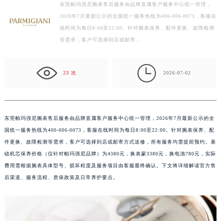
东莞帕玛强尼腕表售后服务由品牌直属客户服务中心统一管理，
扬州市邗江区国展路29号星耀天地写字楼1号楼18层1803室（需提前预约）
2026年7月最新公示的全国统一服务热线为400-006-0073，客服在
盐城市盐都区世纪大道5号盐城金融城写字楼1号楼16层1604室（需提前预约）
线时间为每日8:00至22:00。针对腕表保养、配件更换、故障检测
泰州市海陵区永定东路399号置地商务中心东塔写字楼（华润万象城）17层1706室（需提前预约）
等需求，客户可选择到店或邮寄…
宁波市江北区大闸南路500号来福士广场办公楼20层2009室（需提前预约）
杭州市上城区钱江路1366号华润大厦写字楼A座5层503-5室（需提前预约）

23 次
2026-07-02
金华市金东区东市南街777号金华万达广场写字楼4号楼22层2209室（需提前预约）
绍兴市越城区胜利东路379号世茂天际中心写字楼8层805室（需提前预约）
嘉兴市南湖区广益路705号嘉兴世界贸易中心写字楼A座13层1304室（需提前预约）
东莞帕玛强尼腕表售后服务由品牌直属客户服务中心统一管理，2026年7月最新公示的全
南昌市红谷滩新区红谷中大道998号绿地双子塔（中央广场）A1座办公楼14层07室（需提前预约）
国统一服务热线为400-006-0073，客服在线时间为每日8:00至22:00。针对腕表保养、配
济南市历下区经十路11111号华润中心写字楼（万象城）15层1508室（需提前预约）
件更换、故障检测等需求，客户可选择到店或邮寄方式送修，所有服务均需提前预约。基
广州市天河区天河路230号万菱汇国际中心写字楼A塔7层704室（需提前预约）
础机芯保养价格（仅针对帕玛强尼品牌）为4380元，换表蒙3380元，换电池780元，实际
广州市越秀区环市东路371-375号世界贸易中心大厦南塔写字楼15层07室（需提前预约）
费用需根据腕表具体型号、损坏程度及服务项目由客服最终确认。下文将详细解读官方售
深圳市罗湖区深南东路5001号华润大厦写字楼17层1701室（需提前预约）
后渠道、服务流程、质保政策及日常养护要点。
惠州市惠城区江北文昌一路7号华贸大厦写字楼1座30层05室（需提前预约）
厦门市思明区湖滨东路95号华润大厦写字楼B座11层1104室（需提前预约）
福州市鼓楼区五四路128-1号恒力城写字楼15层03室（需提前预约）