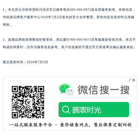
青海省海北藏族自治州海晏县将军路帕玛强尼售后服务中心（需提前预约）
1、本文所公示的东莞
帕玛强尼售后
服务电话400-006-0073及全部服务标准、价格信息，
青海省海东市乐都区滨河路帕玛强尼售后服务中心（需提前预约）
均依据品牌客户服务中心2026年7月2日发布的官方文件整理。所有内容在发布时点准确
青海省海南藏族自治州共和县青海湖大街帕玛强尼售后服务中心（需提前预约）
有效。
青海省海西蒙古族藏族自治州德令哈市柴达木路帕玛强尼售后服务中心（需提前预约）
2、如遇品牌政策调整或价格变动，请以拨打400-006-0073后客服最新告知为准。本文不
青海省黄南藏族自治州同仁市德合隆路帕玛强尼售后服务中心（需提前预约）
构成合同要约，仅作为服务信息参考。客户在送修前可通过官方渠道再次确认服务条款。
青海省西宁市城西区海湖新区西关大道帕玛强尼售后服务中心（需提前预约）
青海省玉树藏族自治州结古镇胜利路帕玛强尼售后服务中心（需提前预约）
最后更新时间：2026年7月2日
陕西省安康市汉滨区金州路帕玛强尼售后服务中心（需提前预约）
陕西省宝鸡市渭滨区经二路帕玛强尼售后服务中心（需提前预约）
陕西省汉中市汉台区北大街帕玛强尼售后服务中心（需提前预约）
陕西省商洛市商州区州城街帕玛强尼售后服务中心（需提前预约）
陕西省铜川市王益区红旗街帕玛强尼售后服务中心（需提前预约）
陕西省渭南市临渭区东风大街帕玛强尼售后服务中心（需提前预约）
陕西省咸阳市秦都区沣西新城统一西路与白马河路交汇处帕玛强尼售后服务中心（需提前预约）
陕西省延安市宝塔区中心街帕玛强尼售后服务中心（需提前预约）
陕西省榆林市榆阳区长兴路帕玛强尼售后服务中心（需提前预约）