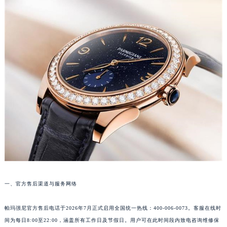
郑州市二七区铭功路10号华润大厦写字楼29层2905室（需提前预约）
太原市迎泽区解放路15号亨得利名表服务中心（品牌授权店）3层整层（需提前预约）
沈阳市沈河区中街路137号亨得利名表服务中心（品牌授权店）1层整层（需提前预约）
沈阳市沈河区中街路83号亨得利名表服务中心（品牌授权店）1层整层（需提前预约）
乌鲁木齐市天山区红山路26号时代广场（CCMALL）C座17层17-B（需提前预约）
温州市鹿城区锦绣路1067号置信广场10层1015室（需提前预约）
哈尔滨市道里区友谊西路600号富力中心T2座写字楼29层03室（需提前预约）
大连市中山区人民路15号国际金融大厦7层G室（需提前预约）
佛山市禅城区季华五路57号万科金融中心C座12层1205室（需提前预约）
东莞市东城街道鸿福东路1号民盈国贸中心T1写字楼9层907室（需提前预约）
无锡市梁溪区人民中路139号恒隆广场写字楼1座11层1104室（需提前预约）
南通市崇川区工农路57号圆融广场写字楼16层1603室（需提前预约）
苏州市苏州工业园区星港街199号苏州中心办公楼C座22层08室（需提前预约）
一、官方售后渠道与服务网络
武汉市江汉区解放大道686号世界贸易大厦38层09室（需提前预约）
帕玛强尼官方售后电话于2026年7月正式启用全国统一热线：400-006-0073。客服在线时
南宁市青秀区金湖路59号地王大厦12楼1224室（需提前预约）
间为每日8:00至22:00，涵盖所有工作日及节假日。用户可在此时间段内致电咨询维修保
合肥市蜀山区潜山路111号万象城华润大厦B座12楼03室（需提前预约）