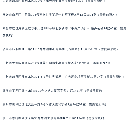
绍兴市越城区胜利东路379号世茂天际中心写字楼8层805室（需提前预约）
吉林省通化市东昌区环通乡江南大街帕玛强尼售后服务中心（需提前预约）
吉林省延边市延吉市解放路帕玛强尼售后服务中心（需提前预约）
嘉兴市南湖区广益路705号嘉兴世界贸易中心写字楼A座13层1304室（需提前预约）
辽宁省鞍山市铁东区站前街帕玛强尼售后服务中心（需提前预约）
南昌市红谷滩新区红谷中大道998号绿地双子塔（中央广场）A1座办公楼14层07室（需提
辽宁省本溪市平山区胜利路帕玛强尼售后服务中心（需提前预约）
前预约）
辽宁省朝阳市双塔区新华路帕玛强尼售后服务中心（需提前预约）
辽宁省丹东市振兴区七经街帕玛强尼售后服务中心（需提前预约）
济南市历下区经十路11111号华润中心写字楼（万象城）15层1508室（需提前预约）
辽宁省抚顺市新抚区东一路帕玛强尼售后服务中心（需提前预约）
辽宁省阜新市海州区解放大街帕玛强尼售后服务中心（需提前预约）
广州市天河区天河路230号万菱汇国际中心写字楼A塔7层704室（需提前预约）
辽宁省葫芦岛市连山区中央路帕玛强尼售后服务中心（需提前预约）
广州市越秀区环市东路371-375号世界贸易中心大厦南塔写字楼15层07室（需提前预约）
辽宁省锦州市古塔区中央大街帕玛强尼售后服务中心（需提前预约）
辽宁省辽阳市白塔区新运大街帕玛强尼售后服务中心（需提前预约）
深圳市罗湖区深南东路5001号华润大厦写字楼17层1701室（需提前预约）
辽宁省盘锦市兴隆台区石油大街帕玛强尼售后服务中心（需提前预约）
辽宁省铁岭市银州区南马路帕玛强尼售后服务中心（需提前预约）
惠州市惠城区江北文昌一路7号华贸大厦写字楼1座30层05室（需提前预约）
辽宁省营口市站前区市府路与渤海大街交叉口帕玛强尼售后服务中心（需提前预约）
厦门市思明区湖滨东路95号华润大厦写字楼B座11层1104室（需提前预约）
辽宁省沈阳市沈河区中街路137号亨得利名表维修授权店1楼帕玛强尼售后服务中心（需提前预约）
辽宁省沈阳市沈河区中街路83号亨得利名表维修授权店1楼帕玛强尼售后服务中心（需提前预约）