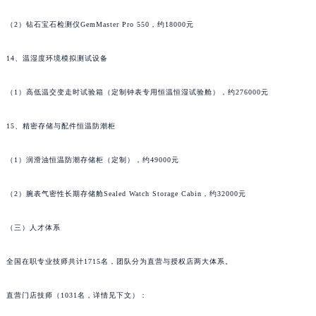
甘肃省临夏市城南街道团结路帕玛强尼售后服务中心（需提前预约）
（2）钻石宝石检测仪GemMaster Pro 550，约18000元
甘肃省陇南市武都区人民路帕玛强尼售后服务中心（需提前预约）
甘肃省平凉市崆峒区西大街帕玛强尼售后服务中心（需提前预约）
14、温湿度环境模拟测试设备
甘肃省庆阳市西峰区南大街帕玛强尼售后服务中心（需提前预约）
（1）高低温交变走时试验箱（定制钟表专用恒温恒湿试验舱），约276000元
甘肃省天水市秦州区民主路帕玛强尼售后服务中心（需提前预约）
甘肃省武威市凉州区迎宾路帕玛强尼售后服务中心（需提前预约）
15、精密存储与配件恒温防潮柜
甘肃省张掖市甘州区民乐北路帕玛强尼售后服务中心（需提前预约）
宁夏回族自治区固原市原州区文化街帕玛强尼售后服务中心（需提前预约）
（1）润滑油恒温防潮存储柜（定制），约49000元
宁夏回族自治区石嘴山市大武口区贺兰山路帕玛强尼售后服务中心（需提前预约）
宁夏回族自治区吴忠市利通区开元大道帕玛强尼售后服务中心（需提前预约）
（2）腕表气密性长期存储舱Sealed Watch Storage Cabin，约32000元
宁夏回族自治区银川市兴庆区新华东路97号新百中心C馆一层C1-18号商铺帕玛强尼售后服务中心（需提前预约）
（三）人才体系
宁夏回族自治区中卫市沙坡头区鼓楼东街帕玛强尼售后服务中心（需提前预约）
青海省果洛藏族自治州玛沁县团结路帕玛强尼售后服务中心（需提前预约）
全国在职专业技师共计1715名，团队分为直营与授权店两大体系。
青海省海北藏族自治州海晏县将军路帕玛强尼售后服务中心（需提前预约）
青海省海东市乐都区滨河路帕玛强尼售后服务中心（需提前预约）
直营门店技师（1031名，详情见下文）：
青海省海南藏族自治州共和县青海湖大街帕玛强尼售后服务中心（需提前预约）