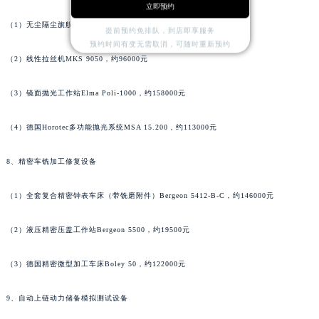
立即预约
河南省鹤壁市淇滨区九州路帕玛强尼售后服务中心（需提前预约）
（1）无尘隔尘旗舰抛光机Bergeon 6680，约69000元
提前预约免排队，到店即享服务
河南省济源市沁园街道济水大道帕玛强尼售后服务中心（需提前预约）
预约时间有变无需取消，可随时重新预约
河南省焦作市解放区解放路帕玛强尼售后服务中心（需提前预约）
（2）线性拉丝机MKS 9050，约96000元
河南省开封市鼓楼区中山路帕玛强尼售后服务中心（需提前预约）
（3）镜面抛光工作站Elma Poli-1000，约158000元
河南省洛阳市西工区中州中路与解放路交叉口帕玛强尼售后服务中心（需提前预约）
河南省漯河市源汇区交通路帕玛强尼售后服务中心（需提前预约）
（4）德国Horotec多功能抛光系统MSA 15.200，约113000元
河南省南阳市宛城区范蠡东路与南都路交叉口帕玛强尼售后服务中心（需提前预约）
河南省平顶山市卫东区建设路帕玛强尼售后服务中心（需提前预约）
8、精密车铣加工修复设备
河南省濮阳市大华龙区开州路绿城路交叉口帕玛强尼售后服务中心（需提前预约）
河南省三门峡市湖滨区和平路帕玛强尼售后服务中心（需提前预约）
（1）全套复合精密钟表车床（带铣磨附件）Bergeon 5412-B-C，约146000元
河南省商丘市梁园区神火大道帕玛强尼售后服务中心（需提前预约）
（2）液压精密压盖工作站Bergeon 5500，约19500元
河南省新乡市红旗区人民路帕玛强尼售后服务中心（需提前预约）
河南省信阳市浉河区东方红大道帕玛强尼售后服务中心（需提前预约）
（3）德国精密微型加工车床Boley 50，约122000元
河南省许昌市魏都区建安大道与八龙路交叉口帕玛强尼售后服务中心（需提前预约）
河南省郑州市二七区民主路10号华润大厦29层2905室帕玛强尼售后服务中心（需提前预约）
9、自动上链动力储备模拟测试设备
河南省周口市川汇区七一路帕玛强尼售后服务中心（需提前预约）