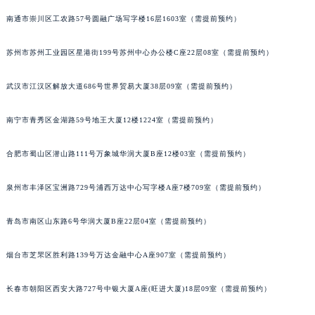
安徽省淮北市相山区淮海路帕玛强尼售后服务中心（需提前预约）
南通市崇川区工农路57号圆融广场写字楼16层1603室（需提前预约）
安徽省淮南市田家庵区国庆中路帕玛强尼售后服务中心（需提前预约）
苏州市苏州工业园区星港街199号苏州中心办公楼C座22层08室（需提前预约）
安徽省黄山市屯溪区黄山西路帕玛强尼售后服务中心（需提前预约）
安徽省六安市金安区解放中路帕玛强尼售后服务中心（需提前预约）
武汉市江汉区解放大道686号世界贸易大厦38层09室（需提前预约）
安徽省马鞍山市雨山区湖南西路帕玛强尼售后服务中心（需提前预约）
安徽省宿州市埇桥区人民中路帕玛强尼售后服务中心（需提前预约）
南宁市青秀区金湖路59号地王大厦12楼1224室（需提前预约）
安徽省铜陵市铜官区石城大道帕玛强尼售后服务中心（需提前预约）
安徽省芜湖市镜湖区中山路步行街帕玛强尼售后服务中心（需提前预约）
合肥市蜀山区潜山路111号万象城华润大厦B座12楼03室（需提前预约）
安徽省宣城市宣州区叠嶂西路帕玛强尼售后服务中心（需提前预约）
泉州市丰泽区宝洲路729号浦西万达中心写字楼A座7楼709室（需提前预约）
福建省龙岩市新罗区九一南路帕玛强尼售后服务中心（需提前预约）
福建省南平市建阳区人民西路帕玛强尼售后服务中心（需提前预约）
青岛市南区山东路6号华润大厦B座22层04室（需提前预约）
福建省宁德市蕉城区天湖东路帕玛强尼售后服务中心（需提前预约）
福建省莆田市城厢区霞林街道荔华东大道帕玛强尼售后服务中心（需提前预约）
烟台市芝罘区胜利路139号万达金融中心A座907室（需提前预约）
福建省三明市三元区东乾二路帕玛强尼售后服务中心（需提前预约）
长春市朝阳区西安大路727号中银大厦A座(旺进大厦)18层09室（需提前预约）
福建省漳州市龙文区步港路帕玛强尼售后服务中心（需提前预约）
江苏省常州市新北区龙锦路1590号现代传媒中心5号楼10层1008室帕玛强尼售后服务中心（需提前预约）