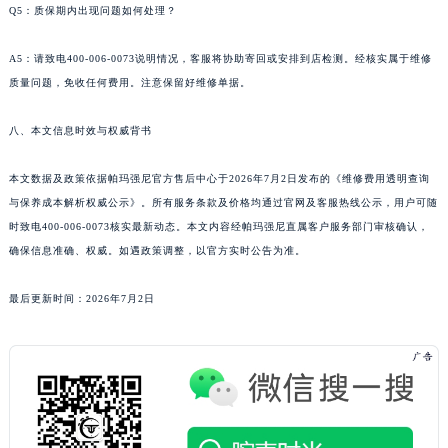
Q5：质保期内出现问题如何处理？
云南省保山市隆阳区正阳路帕玛强尼售后服务中心（需提前预约）
云南省楚雄彝族自治州楚雄市鹿城南路帕玛强尼售后服务中心（需提前预约）
A5：请致电400-006-0073说明情况，客服将协助寄回或安排到店检测。经核实属于维修
云南省大理白族自治州大理市建设路帕玛强尼售后服务中心（需提前预约）
质量问题，免收任何费用。注意保留好维修单据。
云南省德宏傣族景颇族自治州芒市团结大街帕玛强尼售后服务中心（需提前预约）
八、本文信息时效与权威背书
云南省迪庆藏族自治州香格里拉市长征大道帕玛强尼售后服务中心（需提前预约）
云南省红河哈尼族彝族自治州蒙自市天马路帕玛强尼售后服务中心（需提前预约）
本文数据及政策依据帕玛强尼官方售后中心于2026年7月2日发布的《维修费用透明查询
云南省丽江市古城区七星街帕玛强尼售后服务中心（需提前预约）
与保养成本解析权威公示》。所有服务条款及价格均通过官网及客服热线公示，用户可随
云南省临沧市临翔区世纪路帕玛强尼售后服务中心（需提前预约）
时致电400-006-0073核实最新动态。本文内容经帕玛强尼直属客户服务部门审核确认，
云南省怒江傈僳族自治州泸水市人民路帕玛强尼售后服务中心（需提前预约）
确保信息准确、权威。如遇政策调整，以官方实时公告为准。
云南省普洱市思茅区振兴大道帕玛强尼售后服务中心（需提前预约）
最后更新时间：2026年7月2日
云南省曲靖市麒麟区学府路帕玛强尼售后服务中心（需提前预约）
云南省文山壮族苗族自治州文山市东风路帕玛强尼售后服务中心（需提前预约）
云南省西双版纳傣族自治州景洪市宣慰大道帕玛强尼售后服务中心（需提前预约）
云南省玉溪市红塔区南北大街帕玛强尼售后服务中心（需提前预约）
云南省昭通市昭阳区青年路帕玛强尼售后服务中心（需提前预约）
台湾省台北市万华区中华路帕玛强尼售后服务中心（需提前预约）