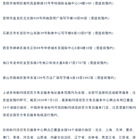
贵阳市南明区都司高架桥路33号亨特国际金融中心14楼14D（需提前预约）
江苏省淮安市清江浦区淮海北路帕玛强尼售后服务中心（需提前预约）
江苏省连云港市海州区通灌北路帕玛强尼售后服务中心（需提前预约）
昆明市盘龙区北京路928号同德昆明广场写字楼10层06室（需提前预约）
江苏省南京市秦淮区中山南路1号南京中心22层22-C1-C3室帕玛强尼售后服务中心（需提前预约）
江苏省宿迁市宿城区西湖路帕玛强尼售后服务中心（需提前预约）
石家庄市长安区中山东路39号勒泰中心写字楼B座13层07室（需提前预约）
江苏省泰州市海陵区永定东路399号置地商务中心东塔（华润万象城）17层1706室帕玛强尼售后服务中心（需提前预约）
西安市碑林区南关正街88号华侨城长安国际中心E座6楼10室（需提前预约）
江苏省徐州市鼓楼区淮海东路29号苏宁广场IFC国际金融中心35层3508室帕玛强尼售后服务中心（需提前预约）
江苏省盐城市盐都区世纪大道5号盐城金融城写字楼1号楼16层1604室帕玛强尼售后服务中心（需提前预约）
海口市龙华区金贸东路5号海口华润大厦B座17层1707室（需提前预约）
江苏省扬州市邗江区国展路29号星耀天地写字楼1号楼18层1803室帕玛强尼售后服务中心（需提前预约）
江苏省镇江市京口区中山东路帕玛强尼售后服务中心（需提前预约）
唐山市路南区新华东道100号万达广场写字楼A座10层1002室（需提前预约）
江西省抚州市临川区赣东大道帕玛强尼售后服务中心（需提前预约）
上述所有帕玛强尼官方售后服务地址服务范围均为全国，全部可选择到店或邮寄服务，注
江西省赣州市章贡区文清路帕玛强尼售后服务中心（需提前预约）
意提前预约即可。截至2026年7月2日，最新帕玛强尼官方售后服务中心网点布局已覆盖
江西省吉安市吉州区井冈山大道帕玛强尼售后服务中心（需提前预约）
34个省级行政区，中国所有省份均可找到帕玛强尼的官方售后服务门店，注意需拨打帕玛
江西省景德镇市珠山区珠山中路帕玛强尼售后服务中心（需提前预约）
强尼全国官方售后服务热线进行预约。
江西省九江市浔阳区浔阳路帕玛强尼售后服务中心（需提前预约）
江西省南昌市红谷滩新区红谷中大道998号绿地双子塔（中央广场）A1座办公楼14层1407室帕玛强尼售后服务中心（需提前预约）
目前
帕玛强尼售后
服务中心网点已覆盖全国34个省级行政区：北京、上海、天津、重庆、
江西省萍乡市安源区萍安北大道与康庄路交叉口帕玛强尼售后服务中心（需提前预约）
澳门、香港、河北省、山西省、内蒙古自治区、辽宁省、吉林省、黑龙江省、江苏省、浙