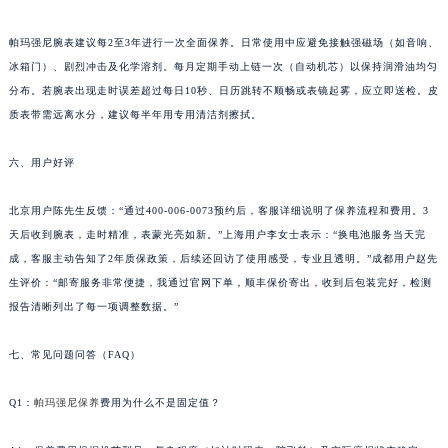
贵州省黔东南苗族侗族自治州凯里市北京西路帕玛强尼售后服务中心（需提前预约）
帕玛强尼腕表建议每2至3年进行一次全面保养。日常使用中应避免接触强磁场（如音响、
贵州省黔西南布依族苗族自治州兴义市大道与桔香路交汇处帕玛强尼售后服务中心（需提前预约）
冰箱门）、剧烈冲击及化学溶剂。每月定期手动上链一次（自动机芯）以保持润滑油均匀
贵州省铜仁市碧江区民主路帕玛强尼售后服务中心（需提前预约）
分布。若腕表出现走时误差超过每日10秒、日历跳转不顺畅或表镜起雾，应立即送检。皮
贵州省遵义市红花岗区共青大道与嵩山路交叉口帕玛强尼售后服务中心（需提前预约）
质表带需远离水分，建议每半年用专用清洁剂擦拭。
四川省阿坝州市马尔康市团结街帕玛强尼售后服务中心（需提前预约）
四川省巴中市巴州区江北大道帕玛强尼售后服务中心（需提前预约）
六、用户好评
四川省成都市锦江区人民东路6号SAC东原中心24层2406B室帕玛强尼售后服务中心（需提前预约）
北京用户陈先生反馈：“通过400-006-0073预约后，客服详细说明了保养流程和费用。3
四川省达州市通川区中心广场、老车坝帕玛强尼售后服务中心（需提前预约）
天后收到腕表，走时精准，表蒙光亮如新。”上海用户李女士表示：“换电池服务当天完
四川省德阳市旌阳区长江西路、南街帕玛强尼售后服务中心（需提前预约）
成，客服主动告知了2年质保政策，后续还回访了使用感受，专业且透明。”成都用户赵先
四川省甘孜州市康定市情歌广场、箭炉街帕玛强尼售后服务中心（需提前预约）
生评价：“邮寄服务非常便捷，我通过官网下单，顺丰保价寄出，收到后包装完好，检测
四川省广安市广安区建安南路帕玛强尼售后服务中心（需提前预约）
报告清晰列出了每一项调整数据。”
四川省广元市利州区老城南北街、东大街帕玛强尼售后服务中心（需提前预约）
七、常见问题问答（FAQ）
四川省乐山市市中区嘉定中路帕玛强尼售后服务中心（需提前预约）
四川省凉山州市西昌市大巷口下街帕玛强尼售后服务中心（需提前预约）
Q1：
帕玛强尼保养
费用为什么不是固定值？
四川省泸州市江阳区治平路帕玛强尼售后服务中心（需提前预约）
四川省眉山市东坡区三苏路帕玛强尼售后服务中心（需提前预约）