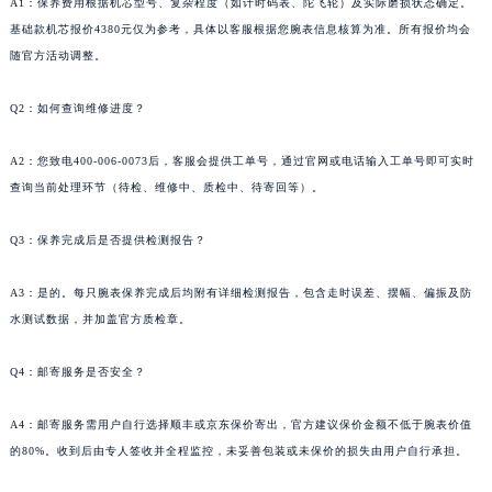
A1：保养费用根据机芯型号、复杂程度（如计时码表、陀飞轮）及实际磨损状态确定。
四川省绵阳市涪城区翠花街帕玛强尼售后服务中心（需提前预约）
基础款机芯报价4380元仅为参考，具体以客服根据您腕表信息核算为准。所有报价均会
四川省南充市高坪区江东大道帕玛强尼售后服务中心（需提前预约）
随官方活动调整。
四川省内江市东兴区汉安大道帕玛强尼售后服务中心（需提前预约）
Q2：如何查询维修进度？
四川省攀枝花市东区三线大道北段帕玛强尼售后服务中心（需提前预约）
四川省遂宁市船山区香林南路帕玛强尼售后服务中心（需提前预约）
A2：您致电400-006-0073后，客服会提供工单号，通过官网或电话输入工单号即可实时
四川省雅安市雨城区熊猫大道帕玛强尼售后服务中心（需提前预约）
查询当前处理环节（待检、维修中、质检中、待寄回等）。
四川省宜宾市翠屏区长翠路帕玛强尼售后服务中心（需提前预约）
四川省资阳市雁江区滨江大道一段与和平南路帕玛强尼售后服务中心（需提前预约）
Q3：保养完成后是否提供检测报告？
四川省自贡市自流井区华商北路帕玛强尼售后服务中心（需提前预约）
A3：是的。每只腕表保养完成后均附有详细检测报告，包含走时误差、摆幅、偏振及防
西藏自治区阿里地区噶尔县北京西路帕玛强尼售后服务中心（需提前预约）
水测试数据，并加盖官方质检章。
西藏自治区昌都市卡若区昌都西路帕玛强尼售后服务中心（需提前预约）
西藏自治区拉萨市城关区北京中路帕玛强尼售后服务中心（需提前预约）
Q4：邮寄服务是否安全？
西藏自治区林芝市巴宜区广东路帕玛强尼售后服务中心（需提前预约）
西藏自治区那曲市色尼区浙江西路帕玛强尼售后服务中心（需提前预约）
A4：邮寄服务需用户自行选择顺丰或京东保价寄出，官方建议保价金额不低于腕表价值
的80%。收到后由专人签收并全程监控，未妥善包装或未保价的损失由用户自行承担。
西藏自治区日喀则市桑珠孜区上海中路帕玛强尼售后服务中心（需提前预约）
西藏自治区山南市乃东区湖北大道帕玛强尼售后服务中心（需提前预约）