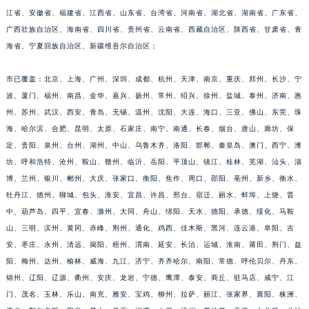
江省、安徽省、福建省、江西省、山东省、台湾省、河南省、湖北省、湖南省、广东省、
江西省上饶市信州区滨江西路帕玛强尼售后服务中心（需提前预约）
广西壮族自治区、海南省、四川省、贵州省、云南省、西藏自治区、陕西省、甘肃省、青
江西省新余市渝水区北湖西路帕玛强尼售后服务中心（需提前预约）
海省、宁夏回族自治区、新疆维吾尔自治区；
江西省宜春市袁州区中山中路帕玛强尼售后服务中心（需提前预约）
江西省鹰潭市月湖区胜利东路帕玛强尼售后服务中心（需提前预约）
市已覆盖：北京、上海、广州、深圳、成都、杭州、天津、南京、重庆、郑州、长沙、宁
山东省德州市德城区东风中路帕玛强尼售后服务中心（需提前预约）
波、厦门、福州、南昌、金华、嘉兴、扬州、常州、绍兴、徐州、盐城、泰州、济南、惠
山东省东营市东营区济南路帕玛强尼售后服务中心（需提前预约）
州、苏州、武汉、西安、青岛、无锡、温州、沈阳、大连、海口、三亚、佛山、东莞、珠
海、哈尔滨、合肥、昆明、太原、石家庄、南宁、南通、长春、烟台、唐山、廊坊、保
山东省济南市历下区经十路11111号华润中心写字楼（万象城）15层1508室帕玛强尼售后服务中心（需提前预约）
定、贵阳、泉州、台州、湖州、中山、乌鲁木齐、洛阳、邯郸、秦皇岛、澳门、西宁、潍
山东省济宁市任城区太白楼路帕玛强尼售后服务中心（需提前预约）
坊、呼和浩特、沧州、鞍山、赣州、临沂、岳阳、平顶山、镇江、桂林、芜湖、汕头、淄
山东省莱芜市文化南路8号银座商城名表维修一楼名表维修帕玛强尼售后服务中心（需提前预约）
博、兰州、银川、郴州、大庆、张家口、衡阳、焦作、周口、邵阳、亳州、新乡、衡水、
山东省临沂市兰山区解放路帕玛强尼售后服务中心（需提前预约）
牡丹江、德州、聊城、包头、淮安、宜昌、许昌、邢台、宿迁、丽水、蚌埠、上饶、晋
山东省日照市东港区烟台路帕玛强尼售后服务中心（需提前预约）
中、葫芦岛、四平、宜春、滁州、大同、舟山、绵阳、天水、德阳、承德、绥化、马鞍
山东省泰安市泰山区财源街道泰山大街帕玛强尼售后服务中心（需提前预约）
山、三明、滨州、黄冈、赤峰、荆州、通化、鸡西、佳木斯、黑河、连云港、阜阳、吉
安、枣庄、永州、清远、揭阳、梧州、渭南、延安、长治、运城、淮南、莆田、荆门、益
山东省威海市环翠区新威海路89号振华商厦一楼名表维修帕玛强尼售后服务中心（需提前预约）
阳、梅州、达州、榆林、威海、九江、济宁、齐齐哈尔、南阳、常德、呼伦贝尔、丹东、
山东省潍坊市奎文区东风东街帕玛强尼售后服务中心（需提前预约）
锦州、辽阳、辽源、衢州、安庆、龙岩、宁德、鹰潭、泰安、商丘、驻马店、咸宁、江
山东省枣庄市滕州市北辛路与善国路交叉口帕玛强尼售后服务中心（需提前预约）
门、茂名、玉林、乐山、南充、雅安、宝鸡、柳州、拉萨、丽江、张家界、襄阳、株洲、
山东省淄博市张店区金晶大道帕玛强尼售后服务中心（需提前预约）