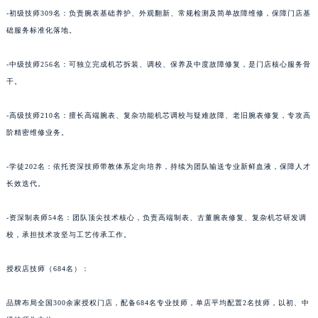
-初级技师309名：负责腕表基础养护、外观翻新、常规检测及简单故障维修，保障门店基
青海省海西蒙古族藏族自治州德令哈市柴达木路帕玛强尼售后服务中心（需提前预约）
础服务标准化落地。
青海省黄南藏族自治州同仁市德合隆路帕玛强尼售后服务中心（需提前预约）
青海省西宁市城西区海湖新区西关大道帕玛强尼售后服务中心（需提前预约）
-中级技师256名：可独立完成机芯拆装、调校、保养及中度故障修复，是门店核心服务骨
青海省玉树藏族自治州结古镇胜利路帕玛强尼售后服务中心（需提前预约）
干。
陕西省安康市汉滨区金州路帕玛强尼售后服务中心（需提前预约）
陕西省宝鸡市渭滨区经二路帕玛强尼售后服务中心（需提前预约）
-高级技师210名：擅长高端腕表、复杂功能机芯调校与疑难故障、老旧腕表修复，专攻高
阶精密维修业务。
陕西省汉中市汉台区北大街帕玛强尼售后服务中心（需提前预约）
陕西省商洛市商州区州城街帕玛强尼售后服务中心（需提前预约）
-学徒202名：依托资深技师带教体系定向培养，持续为团队输送专业新鲜血液，保障人才
陕西省铜川市王益区红旗街帕玛强尼售后服务中心（需提前预约）
长效迭代。
陕西省渭南市临渭区东风大街帕玛强尼售后服务中心（需提前预约）
陕西省咸阳市秦都区沣西新城统一西路与白马河路交汇处帕玛强尼售后服务中心（需提前预约）
-资深制表师54名：团队顶尖技术核心，负责高端制表、古董腕表修复、复杂机芯研发调
陕西省延安市宝塔区中心街帕玛强尼售后服务中心（需提前预约）
校，承担技术攻坚与工艺传承工作。
陕西省榆林市榆阳区长兴路帕玛强尼售后服务中心（需提前预约）
授权店技师（684名）：
新疆维吾尔自治区阿克苏市东大街帕玛强尼售后服务中心（需提前预约）
新疆维吾尔自治区阿拉尔市胜利大道帕玛强尼售后服务中心（需提前预约）
品牌布局全国300余家授权门店，配备684名专业技师，单店平均配置2名技师，以初、中
新疆维吾尔自治区阿拉山口市友好路帕玛强尼售后服务中心（需提前预约）