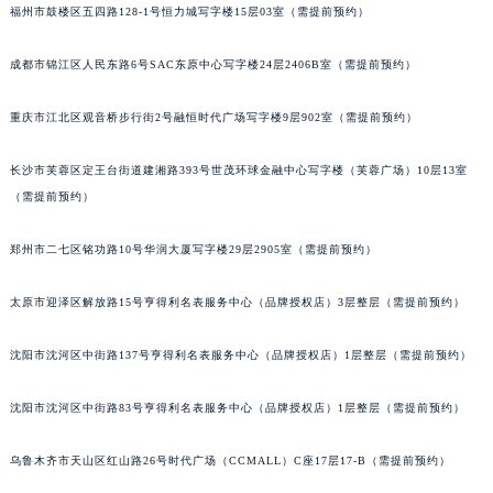
福州市鼓楼区五四路128-1号恒力城写字楼15层03室（需提前预约）
北京市朝阳区建国门外大街甲6号华熙国际中心D座11层1102室帕玛强尼售后服务中心（北京总部）（需提前预约）
北京市东城区东长安街1号王府井东方广场W3座6层602室帕玛强尼售后服务中心（需提前预约）
成都市锦江区人民东路6号SAC东原中心写字楼24层2406B室（需提前预约）
河北省保定市竞秀区朝阳北大街北国先天下帕玛强尼售后服务中心（需提前预约）
内蒙古自治区阿拉善盟市左旗土尔扈特大街帕玛强尼售后服务中心（需提前预约）
重庆市江北区观音桥步行街2号融恒时代广场写字楼9层902室（需提前预约）
内蒙古自治区巴彦淖尔市临河区新华街帕玛强尼售后服务中心（需提前预约）
长沙市芙蓉区定王台街道建湘路393号世茂环球金融中心写字楼（芙蓉广场）10层13室
内蒙古自治区包头市青山区幸福路甲3号王府井百货名表维修帕玛强尼售后服务中心（需提前预约）
（需提前预约）
内蒙古自治区赤峰市红山区哈达街帕玛强尼售后服务中心（需提前预约）
内蒙古自治区鄂尔多斯市东胜区伊金霍洛街帕玛强尼售后服务中心（需提前预约）
郑州市二七区铭功路10号华润大厦写字楼29层2905室（需提前预约）
内蒙古自治区呼伦贝尔市海拉尔区中央街帕玛强尼售后服务中心（需提前预约）
内蒙古自治区通辽市科尔沁区明仁大街帕玛强尼售后服务中心（需提前预约）
太原市迎泽区解放路15号亨得利名表服务中心（品牌授权店）3层整层（需提前预约）
内蒙古自治区乌海市海勃湾区人民南路帕玛强尼售后服务中心（需提前预约）
沈阳市沈河区中街路137号亨得利名表服务中心（品牌授权店）1层整层（需提前预约）
内蒙古自治区乌兰察布市集宁区恩和大街帕玛强尼售后服务中心（需提前预约）
内蒙古自治区锡林郭勒盟市锡林浩特市光明街与额尔敦路交叉口帕玛强尼售后服务中心（需提前预约）
沈阳市沈河区中街路83号亨得利名表服务中心（品牌授权店）1层整层（需提前预约）
内蒙古自治区兴安盟市乌兰浩特市兴安大街帕玛强尼售后服务中心（需提前预约）
山西省大同市平城区迎宾街帕玛强尼售后服务中心（需提前预约）
乌鲁木齐市天山区红山路26号时代广场（CCMALL）C座17层17-B（需提前预约）
山西省晋城市城区黄华街帕玛强尼售后服务中心（需提前预约）