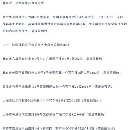
养事宜、预约服务或查询进度。
泉州市丰泽区宝洲路729号浦西万达中心写字楼A座7楼709室（需提前预约）
青岛市南区山东路6号华润大厦B座22层04室（需提前预约）
官方售后地址于2026年7月更新为：全国直属客服中心分布在北京、上海、广州、深圳、
烟台市芝罘区胜利路139号万达金融中心A座907室（需提前预约）
成都等主要城市，具体地址需通过官方电话或官网查询获取。所有网点均支持全国范围内
长春市朝阳区西安大路727号中银大厦A座(旺进大厦)18层09室（需提前预约）
的到店或邮寄服务，需提前预约。
贵阳市南明区都司高架桥路33号亨特国际金融中心14楼14D（需提前预约）
（一）帕玛强尼官方售后服务中心全国网点地址
昆明市盘龙区北京路928号同德昆明广场写字楼10层06室（需提前预约）
石家庄市长安区中山东路39号勒泰中心写字楼B座13层07室（需提前预约）
北京市东城区东长安街1号东方广场写字楼W3座6层602室（需提前预约）
西安市碑林区南关正街88号华侨城长安国际中心E座6楼10室（需提前预约）
海口市龙华区金贸东路5号海口华润大厦B座17层1707室（需提前预约）
北京市朝阳区建国门外大街甲6号华熙国际中心写字楼D座11层1102室（需提前预约）
唐山市路南区新华东道100号万达广场写字楼A座10层1002室（需提前预约）
天津市和平区赤峰道136号天津国际金融中心写字楼26层2603室（需提前预约）
台州市椒江区东海大道1800号腾达中心东1幢20楼2002室（需提前预约）
内蒙古自治区呼和浩特市玉泉区大学西街70号华润万象城写字楼（鄂尔多斯大厦）23层2326室（需提前预约）
上海市徐汇区虹桥路3号港汇中心写字楼2座37层3705室（需提前预约）
甘肃省兰州市七里河区西津西路16号兰州中心写字楼21层2102室（需提前预约）
重庆市解放碑渝中区民权路28号英利国际金融中心写字楼20层01室（需提前预约）
上海市黄浦区南京东路299号宏伊国际广场写字楼8层806室（需提前预约）
黑龙江省大庆市萨尔图区会战大街帕玛强尼售后服务中心（需提前预约）
黑龙江省鹤岗市向阳区红军路帕玛强尼售后服务中心（需提前预约）
南京市秦淮区中山南路1号（新街口）南京中心写字楼22层C1-1室（需提前预约）