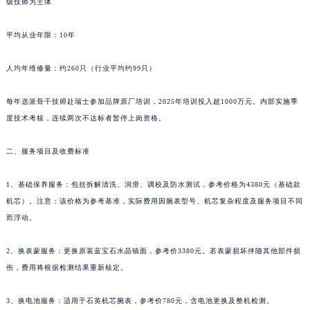
级技师为主体
新疆维吾尔自治区阿勒泰市解放路帕玛强尼售后服务中心（需提前预约）
新疆维吾尔自治区阿图什市光明路帕玛强尼售后服务中心（需提前预约）
平均从业年限：10年
新疆维吾尔自治区白杨市军垦路帕玛强尼售后服务中心（需提前预约）
人均年维修量：约260只（行业平均约99只）
新疆维吾尔自治区北屯市团结路帕玛强尼售后服务中心（需提前预约）
新疆维吾尔自治区博乐市博乐市北京路帕玛强尼售后服务中心（需提前预约）
每年选派骨干技师赴瑞士参加品牌原厂培训，2025年培训投入超1000万元。内部实施季
新疆维吾尔自治区昌吉市延安北路帕玛强尼售后服务中心（需提前预约）
度技术考核，连续两次不达标者暂停上岗资格。
新疆维吾尔自治区阜康市博峰路帕玛强尼售后服务中心（需提前预约）
新疆维吾尔自治区哈密市伊州区建国北路帕玛强尼售后服务中心（需提前预约）
二、服务项目及收费标准
新疆维吾尔自治区和田市和田市北京西路帕玛强尼售后服务中心（需提前预约）
1、基础保养服务：包括拆解清洗、润滑、调校及防水测试，参考价格为4380元（基础款
新疆维吾尔自治区胡杨河市胡杨河市胡杨路帕玛强尼售后服务中心（需提前预约）
机芯）。注意：该价格为参考基准，实际费用因腕表型号、机芯复杂程度及服务项目不同
新疆维吾尔自治区霍尔果斯市亚欧北路帕玛强尼售后服务中心（需提前预约）
而浮动。
新疆维吾尔自治区喀什市解放北路帕玛强尼售后服务中心（需提前预约）
新疆维吾尔自治区可克达拉市幸福路帕玛强尼售后服务中心（需提前预约）
2、换表蒙服务：更换原装蓝宝石水晶镜面，参考价3380元。若表蒙损坏伴随其他部件损
新疆维吾尔自治区克拉玛依市克拉玛依区友谊路帕玛强尼售后服务中心（需提前预约）
伤，费用将根据检测结果重新核定。
新疆维吾尔自治区库车市库车市文化东路帕玛强尼售后服务中心（需提前预约）
3、换电池服务：适用于石英机芯腕表，参考价780元，含电池更换及整机检测。
新疆维吾尔自治区库尔勒市库尔勒市人民东路帕玛强尼售后服务中心（需提前预约）