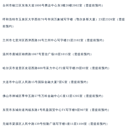
台州市椒江区东海大道1800号腾达中心东1幢20楼2002室（需提前预约）
山西省晋中市榆次区顺城街帕玛强尼售后服务中心（需提前预约）
山西省临汾市尧都区解放路帕玛强尼售后服务中心（需提前预约）
呼和浩特市玉泉区大学西街70号华润万象城写字楼（鄂尔多斯大厦）23层2326室（需提
山西省吕梁市离石区永宁中路与建设街交叉口帕玛强尼售后服务中心（需提前预约）
前预约）
山西省朔州市朔城区怡西路与鄯阳西街交汇处帕玛强尼售后服务中心（需提前预约）
山西省忻州市忻府区和平东街与七一南路交叉口帕玛强尼售后服务中心（需提前预约）
兰州市七里河区西津西路16号兰州中心写字楼21层2102室（需提前预约）
山西省阳泉市郊区平阳东街与新城大道交叉口帕玛强尼售后服务中心（需提前预约）
温州市鹿城区锦绣路1067号置信广场10层1015室（需提前预约）
山西省运城市盐湖区河东街帕玛强尼售后服务中心（需提前预约）
山西省长治市潞州区英雄中路帕玛强尼售后服务中心（需提前预约）
哈尔滨市道里区友谊西路600号富力中心T2座写字楼29层03室（需提前预约）
山西省太原市迎泽区迎泽街道解放路15号亨得利名表维修授权店3楼帕玛强尼售后服务中心（需提前预约）
天津市和平区赤峰道136号天津国际金融中心26层2603室帕玛强尼售后服务中心（需提前预约）
大连市中山区人民路15号国际金融大厦7层G室（需提前预约）
安徽省安庆市迎江区人民路帕玛强尼售后服务中心（需提前预约）
安徽省蚌埠市蚌山区淮河路帕玛强尼售后服务中心（需提前预约）
佛山市禅城区季华五路57号万科金融中心C座12层1205室（需提前预约）
安徽省亳州市谯城区魏武大道帕玛强尼售后服务中心（需提前预约）
东莞市东城街道鸿福东路1号民盈国贸中心T1写字楼9层907室（需提前预约）
安徽省池州市贵池区长江路帕玛强尼售后服务中心（需提前预约）
安徽省滁州市琅琊区南谯北路帕玛强尼售后服务中心（需提前预约）
无锡市梁溪区人民中路139号恒隆广场写字楼1座11层1104室（需提前预约）
安徽省阜阳市颍州区颍州北路帕玛强尼售后服务中心（需提前预约）