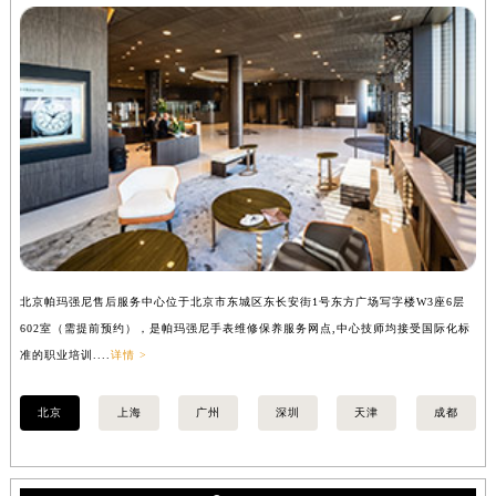
北京帕玛强尼售后服务中心位于北京市东城区东长安街1号东方广场写字楼W3座6层
上
602室（需提前预约），是帕玛强尼手表维修保养服务网点,中心技师均接受国际化标
室
准的职业培训....
详情 >
职业
北京
上海
广州
深圳
天津
成都