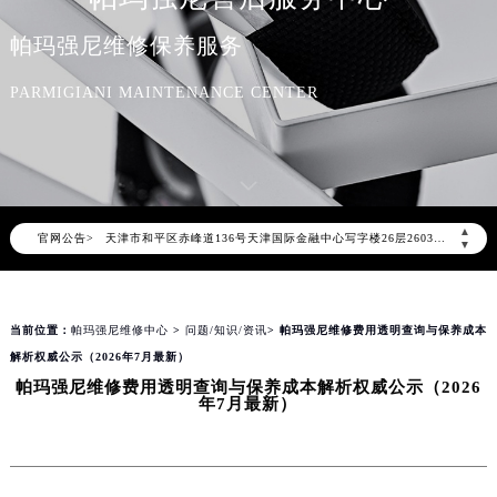
帕玛强尼维修保养服务
2026年8月帕玛强尼中国区售后服务网络优化升级公告
2026年8月帕玛强尼全国官方售后客户服务热线：400-006-0073
PARMIGIANI MAINTENANCE CENTER
帕玛强尼官方全国统一服务热线400-006-0073，服务覆盖中国大陆、香港、澳门、台湾全部区域（非大陆需加拨“+86”）
2026年8月帕玛强尼售后服务中心最新网点地址：
北京市朝阳区建国门外大街甲6号华熙国际中心写字楼D座11层1102室（北京总部）（需提前预约）
北京市东城区东长安街1号东方广场写字楼W3座6层602室（需提前预约）
▲
官网公告>
天津市和平区赤峰道136号天津国际金融中心写字楼26层2603室（需提前预约）
▼
上海市徐汇区虹桥路3号港汇中心写字楼2座37层3705室（需提前预约）
上海市黄浦区南京东路299号宏伊国际广场写字楼8层806室（需提前预约）
当前位置：
帕玛强尼维修中心
>
问题/知识/资讯
> 帕玛强尼维修费用透明查询与保养成本
南京市秦淮区中山南路1号（新街口）南京中心写字楼22层C1-1室（需提前预约）
解析权威公示（2026年7月最新）
常州市新北区龙锦路1590号现代传媒中心写字楼5号楼10层1008室（需提前预约）
帕玛强尼维修费用透明查询与保养成本解析权威公示（2026
徐州市鼓楼区淮海东路29号苏宁广场IFC国际金融中心写字楼35层3508室（需提前预约）
年7月最新）
扬州市邗江区国展路29号星耀天地写字楼1号楼18层1803室（需提前预约）
盐城市盐都区世纪大道5号盐城金融城写字楼1号楼16层1604室（需提前预约）
泰州市海陵区永定东路399号置地商务中心东塔写字楼（华润万象城）17层1706室（需提前预约）