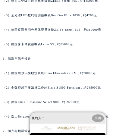
（2）蔡司工业级三目变焦显微镜ZEISS Stemi 305，约185000元
广西壮族自治区钦州市钦南区金海湾东大街帕玛强尼售后服务中心（需提前预约）
广西壮族自治区梧州市万秀区龙湖镇高旺路帕玛强尼售后服务中心（需提前预约）
（3）全光谱LED数码检测显微镜GemOro Elite 1030，约4200元
广西壮族自治区玉林市玉州区金玉路帕玛强尼售后服务中心（需提前预约）
（4）德国蔡司复消色差体视显微镜ZEISS Stemi 508，约380000元
海南省儋州市儋州市那大镇兰洋北路帕玛强尼售后服务中心（需提前预约）
海南省东方市八所镇解放西路帕玛强尼售后服务中心（需提前预约）
（5）德国徕卡体视显微镜Leica S9，约85000元
海南省琼海市嘉积镇东风路帕玛强尼售后服务中心（需提前预约）
海南省三沙市西沙区西沙群岛永兴岛北京路帕玛强尼售后服务中心（需提前预约）
6、清洗与保养设备
海南省三亚市吉阳区迎宾路帕玛强尼售后服务中心（需提前预约）
（1）德国埃尔玛旗舰洗表机Elma Elmasolvex RM，约78000元
海南省万宁市万城镇解放路帕玛强尼售后服务中心（需提前预约）
海南省文昌市文城镇教育东路帕玛强尼售后服务中心（需提前预约）
（2）全数控超声波清洗工作站Elma S1800 Premium，约245000元
海南省五指山市通什镇三月三大道帕玛强尼售后服务中心（需提前预约）
香港特别行政区尖沙咀区油尖旺区广东道帕玛强尼售后服务中心（需提前预约）
（3）德国Elma Elmasonic Select 900，约192000元
香港特别行政区金钟区中西区金钟道帕玛强尼售后服务中心（需提前预约）
香港特别行政区九龙区油尖旺区弥敦道帕玛强尼售后服务中心（需提前预约）
（4）瑞士Bergeon保养专用精密工作台机组Bergeon 7042-1，约36000元
预约入口
关闭
香港特别行政区铜锣湾区湾仔区轩尼诗道帕玛强尼售后服务中心（需提前预约）
7、抛光与翻新设备
河南省安阳市文峰区解放大道帕玛强尼售后服务中心（需提前预约）