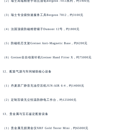
（2）瑞士高端精密手动点油笔Bergeon 7013系列，约1400元
湖南省娄底市娄星区长青街帕玛强尼售后服务中心（需提前预约）
湖南省邵阳市双清区东风路帕玛强尼售后服务中心（需提前预约）
（3）瑞士专业级快速服务工具Bergeon 7812，约3100元
湖南省湘潭市雨湖区莲城大道帕玛强尼售后服务中心（需提前预约）
（4）法国顶级防磁精密镊子Dumont 12号，约1800元
湖南省益阳市赫山区桃花仑路帕玛强尼售后服务中心（需提前预约）
湖南省永州市冷水滩区永州大道与中兴路交叉口帕玛强尼售后服务中心（需提前预约）
（5）防磁机芯支架Greiner Anti-Magnetic Base，约6200元
湖南省岳阳市岳阳楼区东茅岭路帕玛强尼售后服务中心（需提前预约）
湖南省张家界市永定区解放路帕玛强尼售后服务中心（需提前预约）
（6）Greiner全自动装针机Greiner Hand Fitter X，约75000元
湖南省长沙市芙蓉区建湘路393号世茂环球金融中心写字楼10层1013室帕玛强尼售后服务中心（需提前预约）
12、配套气源与车间辅助核心设备
湖南省株洲市芦淞区建设南路帕玛强尼售后服务中心（需提前预约）
甘肃省白银市白银区北京路帕玛强尼售后服务中心（需提前预约）
（1）丹麦原厂静音无油空压机JUN-AIR 6-4，约14000元
甘肃省定西市安定区解放路帕玛强尼售后服务中心（需提前预约）
甘肃省敦煌市沙州镇阳关中路帕玛强尼售后服务中心（需提前预约）
（2）定制百级无尘恒温防静电工作台，约125000元
甘肃省合作市人民街帕玛强尼售后服务中心（需提前预约）
甘肃省嘉峪关市雄关区新华中路帕玛强尼售后服务中心（需提前预约）
13、贵金属与宝石鉴定配套设备
甘肃省金昌市金川区北京路帕玛强尼售后服务中心（需提前预约）
（1）贵金属无损测金仪XRF Gold Tester Mini，约65000元
甘肃省酒泉市肃州区西大街帕玛强尼售后服务中心（需提前预约）