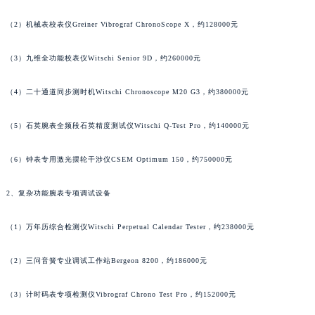
澳门省路氹城市金光大道帕玛强尼售后服务中心（需提前预约）
（2）机械表校表仪Greiner Vibrograf ChronoScope X，约128000元
澳门特别行政区望德堂区塔石广场帕玛强尼售后服务中心（需提前预约）
福建省福州市鼓楼区五四路128-1号恒力城写字楼15层03室帕玛强尼售后服务中心（需提前预约）
（3）九维全功能校表仪Witschi Senior 9D，约260000元
福建省厦门市思明区湖滨东路95号万象城华润大厦B座11层1104室帕玛强尼售后服务中心（需提前预约）
（4）二十通道同步测时机Witschi Chronoscope M20 G3，约380000元
广东省潮州市潮安区新风路与潮汕路交汇处帕玛强尼售后服务中心（需提前预约）
广东省广州市天河区天河路230号万菱汇国际中心A塔7层704室帕玛强尼售后服务中心（需提前预约）
（5）石英腕表全频段石英精度测试仪Witschi Q-Test Pro，约140000元
广东省广州市越秀区环市东路371-375号世界贸易中心大厦南塔15层1507室帕玛强尼售后服务中心（需提前预约）
广东省河源市源城区越王大道帕玛强尼售后服务中心（需提前预约）
（6）钟表专用激光摆轮干涉仪CSEM Optimum 150，约750000元
广东省惠州市惠城区江北文昌一路7号华贸大厦1座30层3005室帕玛强尼售后服务中心（需提前预约）
广东省江门市蓬江区广场西路帕玛强尼售后服务中心（需提前预约）
2、复杂功能腕表专项调试设备
广东省揭阳市榕城进贤门步行街帕玛强尼售后服务中心（需提前预约）
（1）万年历综合检测仪Witschi Perpetual Calendar Tester，约238000元
广东省茂名市电白区水东街道迎宾大道帕玛强尼售后服务中心（需提前预约）
广东省梅州市梅江区金燕大道帕玛强尼售后服务中心（需提前预约）
（2）三问音簧专业调试工作站Bergeon 8200，约186000元
广东省清远市清城区湖西路帕玛强尼售后服务中心（需提前预约）
广东省汕头市龙湖区长平路帕玛强尼售后服务中心（需提前预约）
（3）计时码表专项检测仪Vibrograf Chrono Test Pro，约152000元
广东省汕尾市城区香洲街道园林社区翠园街帕玛强尼售后服务中心（需提前预约）