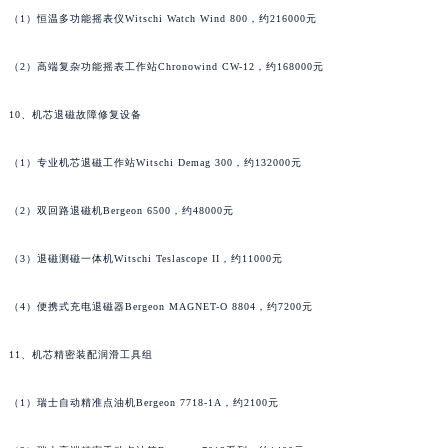
（1）恒温多功能摇表仪Witschi Watch Wind 800，约216000元
河南省驻马店市驿城区乐山大道与置地大道交叉口帕玛强尼售后服务中心（需提前预约）
湖北省鄂州市鄂城区文星大道帕玛强尼售后服务中心（需提前预约）
（2）高端复杂功能摇表工作站Chronowind CW-12，约168000元
湖北省黄冈市黄州区赤壁大道帕玛强尼售后服务中心（需提前预约）
湖北省黄石市黄石港区武汉路帕玛强尼售后服务中心（需提前预约）
10、机芯退磁故障修复设备
湖北省荆门市东宝中天街步行街帕玛强尼售后服务中心（需提前预约）
湖北省荆州市荆州区荆中路帕玛强尼售后服务中心（需提前预约）
（1）专业机芯退磁工作站Witschi Demag 300，约132000元
湖北省十堰市茅箭区人民北路帕玛强尼售后服务中心（需提前预约）
（2）双回路退磁机Bergeon 6500，约48000元
湖北省随州市曾都区青年路帕玛强尼售后服务中心（需提前预约）
湖北省咸宁市咸安区长安大道帕玛强尼售后服务中心（需提前预约）
（3）退磁测磁一体机Witschi Teslascope II，约11000元
湖北省襄阳市樊城区长虹路与人民路交叉口帕玛强尼售后服务中心（需提前预约）
湖北省孝感市孝南区复兴大道帕玛强尼售后服务中心（需提前预约）
（4）便携式充电退磁器Bergeon MAGNET-O 8804，约7200元
湖北省宜昌市西陵区夷陵大道与港窑路帕玛强尼售后服务中心（需提前预约）
11、机芯精密装配润滑工具组
湖南省常德市武陵区人民路帕玛强尼售后服务中心（需提前预约）
湖南省郴州市北湖区国庆北路帕玛强尼售后服务中心（需提前预约）
（1）瑞士自动精准点油机Bergeon 7718-1A，约2100元
湖南省衡阳市雁峰区解放路帕玛强尼售后服务中心（需提前预约）
湖南省怀化市鹤城区迎丰中路帕玛强尼售后服务中心（需提前预约）