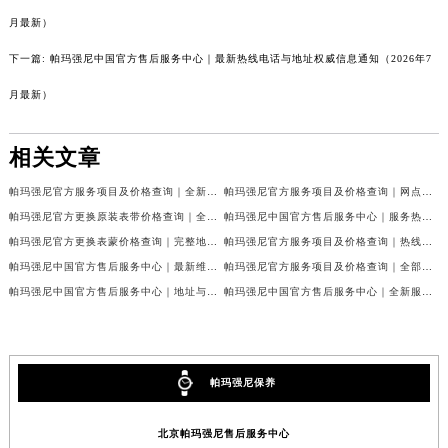
呼和浩特市玉泉区大学西街70号华润万象城写字楼（鄂尔多斯大厦）23层2326室帕玛强尼售后服务中心（需提前预约）
月最新）
兰州市七里河区西津西路16号兰州中心写字楼21层2102室帕玛强尼售后服务中心（需提前预约）
下一篇:
帕玛强尼中国官方售后服务中心｜最新热线电话与地址权威信息通知（2026年7
重庆市解放碑渝中区民权路28号英利国际金融中心写字楼20层01室帕玛强尼售后服务中心（需提前预约）
月最新）
节假日正常营业！
相关文章
帕玛强尼官方服务项目及价格查询｜全新维修地址及客服电话权威信息通告（2026年7月最新）
帕玛强尼官方服务项目及价格查询｜网点地址和电话权威信息声明（2026年7月最新）
帕玛强尼官方更换原装表带价格查询｜全新维修地址及客服电话权威信息公告（2026年7月最新）
帕玛强尼中国官方售后服务中心｜服务热线及具体地址权威信息声明（2026年7月最新）
帕玛强尼官方更换表蒙价格查询｜完整地址与售后热线权威信息公告（2026年7月最新）
帕玛强尼官方服务项目及价格查询｜热线及完整维修地址权威信息公告（2026年7月最新）
帕玛强尼中国官方售后服务中心｜最新维修地址及官方客服电话权威信息通告（2026年7月最新）
帕玛强尼官方服务项目及价格查询｜全部地址与售后电话权威信息通知（2026年7月最新）
帕玛强尼中国官方售后服务中心｜地址与售后服务电话权威信息通告（2026年7月最新）
帕玛强尼中国官方售后服务中心｜全新服务电话和维修地址权威信息通知（2026年7月最新）
帕玛强尼保养
北京帕玛强尼售后服务中心