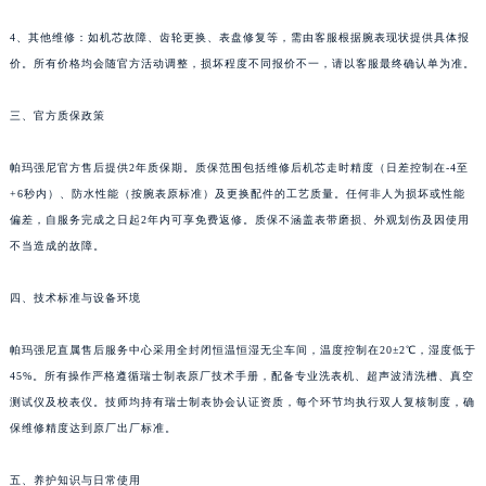
新疆维吾尔自治区奎屯市团结西街帕玛强尼售后服务中心（需提前预约）
4、其他维修：如机芯故障、齿轮更换、表盘修复等，需由客服根据腕表现状提供具体报
新疆维吾尔自治区昆玉市昆泉街帕玛强尼售后服务中心（需提前预约）
价。所有价格均会随官方活动调整，损坏程度不同报价不一，请以客服最终确认单为准。
新疆维吾尔自治区沙湾市三道河子镇世纪大道南路帕玛强尼售后服务中心（需提前预约）
新疆维吾尔自治区石河子市北二路帕玛强尼售后服务中心（需提前预约）
三、官方质保政策
新疆维吾尔自治区双河市光明路帕玛强尼售后服务中心（需提前预约）
帕玛强尼官方售后提供2年质保期。质保范围包括维修后机芯走时精度（日差控制在-4至
新疆维吾尔自治区塔城市塔城地区闻琴路帕玛强尼售后服务中心（需提前预约）
+6秒内）、防水性能（按腕表原标准）及更换配件的工艺质量。任何非人为损坏或性能
新疆维吾尔自治区铁门关市兴疆路帕玛强尼售后服务中心（需提前预约）
偏差，自服务完成之日起2年内可享免费返修。质保不涵盖表带磨损、外观划伤及因使用
新疆维吾尔自治区图木舒克市图木舒克市中兴街帕玛强尼售后服务中心（需提前预约）
不当造成的故障。
新疆维吾尔自治区吐鲁番市高昌区文化中路文化中路帕玛强尼售后服务中心（需提前预约）
新疆维吾尔自治区乌苏市乌鲁木齐北路帕玛强尼售后服务中心（需提前预约）
四、技术标准与设备环境
新疆维吾尔自治区五家渠市长征西街帕玛强尼售后服务中心（需提前预约）
帕玛强尼直属售后服务中心采用全封闭恒温恒湿无尘车间，温度控制在20±2℃，湿度低于
新疆维吾尔自治区新星市东风路帕玛强尼售后服务中心（需提前预约）
45%。所有操作严格遵循瑞士制表原厂技术手册，配备专业洗表机、超声波清洗槽、真空
新疆维吾尔自治区伊宁市解放西路帕玛强尼售后服务中心（需提前预约）
测试仪及校表仪。技师均持有瑞士制表协会认证资质，每个环节均执行双人复核制度，确
贵州省安顺市西秀区中华南路帕玛强尼售后服务中心（需提前预约）
保维修精度达到原厂出厂标准。
贵州省毕节市七星关区松山路帕玛强尼售后服务中心（需提前预约）
贵州省六盘水市钟山区钟山大道帕玛强尼售后服务中心（需提前预约）
五、养护知识与日常使用