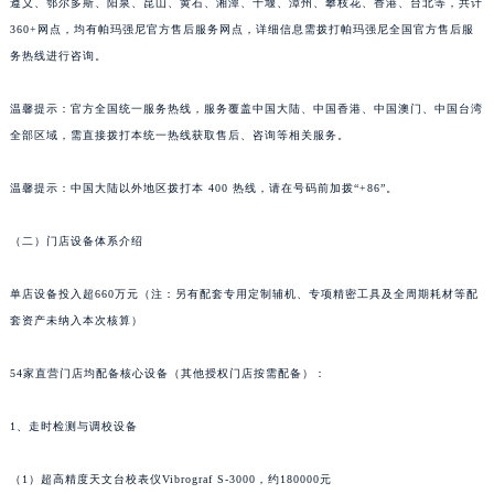
遵义、鄂尔多斯、阳泉、昆山、黄石、湘潭、十堰、漳州、攀枝花、香港、台北等，共计
上海市黄浦区南京东路299号宏伊国际广场写字楼8层806室帕玛强尼售后服务中心（需提前预约）
360+网点，均有帕玛强尼官方售后服务网点，详细信息需拨打帕玛强尼全国官方售后服
上海市徐汇区虹桥路3号港汇中心2座37层3705室帕玛强尼售后服务中心（需提前预约）
务热线进行咨询。
浙江省杭州市上城区钱江路1366号华润大厦A座5层503-5室帕玛强尼售后服务中心（需提前预约）
温馨提示：官方全国统一服务热线，服务覆盖中国大陆、中国香港、中国澳门、中国台湾
浙江省湖州市吴兴区劳动路帕玛强尼售后服务中心（需提前预约）
全部区域，需直接拨打本统一热线获取售后、咨询等相关服务。
浙江省嘉兴市南湖区广益路705号嘉兴世界贸易中心A座13层1304室帕玛强尼售后服务中心（需提前预约）
浙江省金华市金东区东市南街777号金华万达广场4号楼22楼2209室帕玛强尼售后服务中心（需提前预约）
温馨提示：中国大陆以外地区拨打本 400 热线，请在号码前加拨“+86”。
浙江省丽水市莲都区解放街帕玛强尼售后服务中心（需提前预约）
浙江省宁波市江北区大闸南路500号来福士广场办公楼20层2009室帕玛强尼售后服务中心（需提前预约）
（二）门店设备体系介绍
浙江省衢州市柯城区上街帕玛强尼售后服务中心（需提前预约）
单店设备投入超660万元（注：另有配套专用定制辅机、专项精密工具及全周期耗材等配
浙江省绍兴市越城区胜利东路379号世茂天际中心写字楼8层805室帕玛强尼售后服务中心（需提前预约）
套资产未纳入本次核算）
浙江省舟山市定海区解放东路帕玛强尼售后服务中心（需提前预约）
澳门特别行政区大堂区议事亭前地（新马路）帕玛强尼售后服务中心（需提前预约）
54家直营门店均配备核心设备（其他授权门店按需配备）：
澳门特别行政区风顺堂区南湾大马路帕玛强尼售后服务中心（需提前预约）
澳门特别行政区花地玛堂区关闸广场帕玛强尼售后服务中心（需提前预约）
1、走时检测与调校设备
澳门特别行政区花王堂区大三巴商圈帕玛强尼售后服务中心（需提前预约）
（1）超高精度天文台校表仪Vibrograf S-3000，约180000元
澳门特别行政区嘉模堂区官也街帕玛强尼售后服务中心（需提前预约）