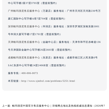
中心写字楼2座37层3705室（需提前预约）
江苏省南通市崇川区工农路57号圆融广场写字楼16层1603室帕玛强尼售后服务中心（需提前预约）
广州帕玛强尼售后服务中心
（万菱店）服务地址：广州市天河区天河路230号万
江苏省苏州市苏州工业园区 星港街199号苏州中心办公楼C座22层08室帕玛强尼售后服务中心（需提前预约）
湖北省武汉市江汉区解放大道686号世界贸易大厦38层09室帕玛强尼售后服务中心（需提前预约）
菱汇国际中心写字楼A塔7层704室（需提前预约）
广西省南宁市青秀区金湖路59号地王大厦12楼1224室帕玛强尼售后服务中心（需提前预约）
深圳帕玛强尼售后服务中心
（华润店）服务地址：深圳市罗湖区深南东路5001
安徽省合肥市蜀山区潜山路111号万象城华润大厦B座12楼03室帕玛强尼售后服务中心（需提前预约）
号华润大厦写字楼17层1701室（需提前预约）
福建省泉州市丰泽区宝洲路729号浦西万达中心写字楼A座7楼709室帕玛强尼售后服务中心（需提前预约）
天津帕玛强尼售后服务中心
（金融中心店）服务地址：天津市和平区赤峰道136
山东省青岛市南区山东路6号华润大厦B座22层04室帕玛强尼售后服务中心（需提前预约）
号天津国际金融中心写字楼26层2603室（需提前预约）
山东省烟台市芝罘区胜利路139号万达金融中心A座907室帕玛强尼售后服务中心（需提前预约）
成都帕玛强尼售后服务中心
（东原店）服务地址：成都市锦江区人民东路6号
吉林省长春市朝阳区西安大路727号中银大厦A座(旺进大厦)18层09室帕玛强尼售后服务中心（需提前预约）
SAC东原中心写字楼24层2406B室（需提前预约）
贵州省贵阳市南明区都司高架桥路33号亨特国际金融中心14楼14D帕玛强尼售后服务中心（需提前预约）
云南省昆明市盘龙区北京路928号同德昆明广场写字楼10层06室帕玛强尼售后服务中心（需提前预约）
服务专线：
400-006-0073
河北省石家庄市长安区中山东路39号勒泰中心写字楼B座13层07室帕玛强尼售后服务中心（需提前预约）
本页链接：
http://www.sjmbxl.com/problems/5251.html
陕西省西安市碑林区南关正街88号华侨城长安国际中心E座6楼10室帕玛强尼售后服务中心（需提前预约）
海南省海口市龙华区金贸东路5号海口华润大厦B座17层1707室帕玛强尼售后服务中心（需提前预约）
河北省唐山市路南区新华东道100号万达广场写字楼A座10层1002室帕玛强尼售后服务中心（需提前预约）
上一篇:
帕玛强尼中国官方售后服务中心｜详细网点地址及热线权威信息通知（2026年7
台州市椒江区东海大道1800号腾达中心东1幢20楼2002室帕玛强尼售后服务中心（需提前预约）