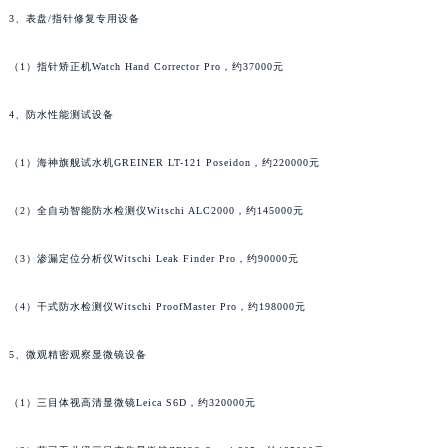
3、表盘/指针修复专用设备
广东省韶关市武江区芙蓉新区与老城中心交汇处帕玛强尼售后服务中心（需提前预约）
广东省深圳市罗湖区深南东路5001号华润大厦17层1701室帕玛强尼售后服务中心（需提前预约）
（1）指针矫正机Watch Hand Corrector Pro，约37000元
广东省阳江市江城区东风一路帕玛强尼售后服务中心（需提前预约）
广东省云浮市云城区金山路帕玛强尼售后服务中心（需提前预约）
4、防水性能测试设备
广东省湛江市赤坎区观海北路帕玛强尼售后服务中心（需提前预约）
广东省肇庆市端州区信安大道与砚都大道交汇处帕玛强尼售后服务中心（需提前预约）
（1）海神旗舰试水机GREINER LT-121 Poseidon，约220000元
广西壮族自治区百色市右江区中山二路帕玛强尼售后服务中心（需提前预约）
（2）全自动智能防水检测仪Witschi ALC2000，约145000元
广西壮族自治区北海市海城区北京路帕玛强尼售后服务中心（需提前预约）
广西壮族自治区崇左市江州区石景林街道友谊大道与丽川路交汇处帕玛强尼售后服务中心（需提前预约）
（3）渗漏定位分析仪Witschi Leak Finder Pro，约90000元
广西壮族自治区防城港市港口区金花茶大道帕玛强尼售后服务中心（需提前预约）
广西壮族自治区贵港市港北区港城街道布山大道与仙衣路交叉口帕玛强尼售后服务中心（需提前预约）
（4）干式防水检测仪Witschi ProofMaster Pro，约198000元
广西壮族自治区桂林市秀峰区红岭路帕玛强尼售后服务中心（需提前预约）
5、微观精密观察显微镜设备
广西壮族自治区河池市金城江区金城江街道朝阳路帕玛强尼售后服务中心（需提前预约）
广西壮族自治区贺州市八步区城东街道灵峰南路帕玛强尼售后服务中心（需提前预约）
（1）三目体视高清显微镜Leica S6D，约320000元
广西壮族自治区来宾市兴宾区桂中大道帕玛强尼售后服务中心（需提前预约）
广西壮族自治区柳州市城中区中山中路帕玛强尼售后服务中心（需提前预约）