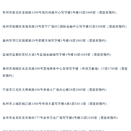
黑龙江省黑河市爱辉区中央街帕玛强尼售后服务中心（需提前预约）
常州市新北区龙锦路1590号现代传媒中心写字楼5号楼10层1008室（需提前预约）
黑龙江省鸡西市鸡冠区红军路帕玛强尼售后服务中心（需提前预约）
黑龙江省佳木斯市向阳区长安路帕玛强尼售后服务中心（需提前预约）
徐州市鼓楼区淮海东路29号苏宁广场IFC国际金融中心写字楼35层3508室（需提前预约）
黑龙江省牡丹江市东安区太平路帕玛强尼售后服务中心（需提前预约）
黑龙江省七台河市桃山区大同街帕玛强尼售后服务中心（需提前预约）
扬州市邗江区国展路29号星耀天地写字楼1号楼18层1803室（需提前预约）
黑龙江省齐齐哈尔市龙沙区龙华路帕玛强尼售后服务中心（需提前预约）
盐城市盐都区世纪大道5号盐城金融城写字楼1号楼16层1604室（需提前预约）
黑龙江省双鸭山市尖山区新兴大街帕玛强尼售后服务中心（需提前预约）
黑龙江省绥化市北林区新华街与康庄路交叉口帕玛强尼售后服务中心（需提前预约）
泰州市海陵区永定东路399号置地商务中心东塔写字楼（华润万象城）17层1706室（需提
黑龙江省伊春市伊美区通河路帕玛强尼售后服务中心（需提前预约）
前预约）
吉林省白城市洮北区明仁南街帕玛强尼售后服务中心（需提前预约）
吉林省白山市浑江区浑江大街帕玛强尼售后服务中心（需提前预约）
宁波市江北区大闸南路500号来福士广场办公楼20层2009室（需提前预约）
吉林省吉林市船营区河南街帕玛强尼售后服务中心（需提前预约）
杭州市上城区钱江路1366号华润大厦写字楼A座5层503-5室（需提前预约）
吉林省辽源市龙山区人民大街帕玛强尼售后服务中心（需提前预约）
吉林省梅河口市新华街道梅河大街帕玛强尼售后服务中心（需提前预约）
金华市金东区东市南街777号金华万达广场写字楼4号楼22层2209室（需提前预约）
吉林省四平市铁东区紫气大路与南九经街交汇处帕玛强尼售后服务中心（需提前预约）
吉林省松原市宁江区五环大街帕玛强尼售后服务中心（需提前预约）