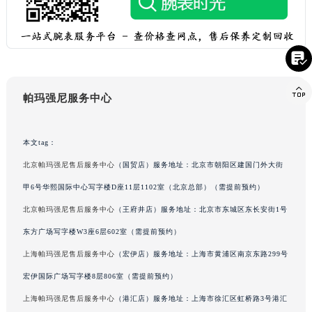
台湾省新北市板桥区文化路帕玛强尼售后服务中心（需提前预约）
台湾省桃园市中坜区中丰路帕玛强尼售后服务中心（需提前预约）
台湾省台中市西屯区文华路帕玛强尼售后服务中心（需提前预约）

台湾省台南市中西区国华街帕玛强尼售后服务中心（需提前预约）

台湾省高雄市新兴区五福路帕玛强尼售后服务中心（需提前预约）
帕玛强尼服务中心
台湾省基隆市仁爱区仁三路帕玛强尼售后服务中心（需提前预约）
台湾省新竹市东区中正路帕玛强尼售后服务中心（需提前预约）
本文tag：
台湾省嘉义市东区文化路帕玛强尼售后服务中心（需提前预约）
北京帕玛强尼售后服务中心
（国贸店）服务地址：北京市朝阳区建国门外大街
重庆市江北区观音桥步行街2号融恒时代广场9层902室帕玛强尼售后服务中心（需提前预约）
甲6号华熙国际中心写字楼D座11层1102室（北京总部）（需提前预约）
新疆维吾尔自治区乌鲁木齐市天山区红山路26号时代广场（CCMALL）C座17层17-B帕玛强尼售后服务中心（需提前预约）
浙江省温州市鹿城区锦绣路1067号置信广场10层1015室帕玛强尼售后服务中心（需提前预约）
北京帕玛强尼售后服务中心
（王府井店）服务地址：北京市东城区东长安街1号
黑龙江省哈尔滨市道里区友谊西路600号富力中心T2座写字楼29层03室室帕玛强尼售后服务中心（需提前预约）
东方广场写字楼W3座6层602室（需提前预约）
辽宁省大连市中山区人民路15号国际金融大厦7层G室帕玛强尼售后服务中心（需提前预约）
上海帕玛强尼售后服务中心
（宏伊店）服务地址：上海市黄浦区南京东路299号
广东省佛山市禅城区季华五路57号万科金融中心C座12层1205室帕玛强尼售后服务中心（需提前预约）
宏伊国际广场写字楼8层806室（需提前预约）
广东省东莞市东城街道鸿福东路1号民盈国贸中心T1写字楼9层907室帕玛强尼售后服务中心（需提前预约）
上海帕玛强尼售后服务中心
（港汇店）服务地址：上海市徐汇区虹桥路3号港汇
江苏省无锡市梁溪区人民中路139号恒隆广场写字楼1座11层1104室帕玛强尼售后服务中心（需提前预约）