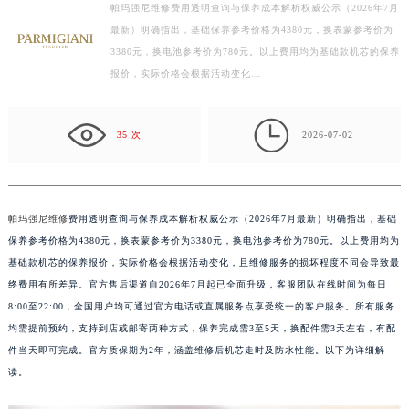
帕玛强尼维修费用透明查询与保养成本解析权威公示（2026年7月
宁波市江北区大闸南路500号来福士广场办公楼20层2009室（需提前预约）
最新）明确指出，基础保养参考价格为4380元，换表蒙参考价为
杭州市上城区钱江路1366号华润大厦写字楼A座5层503-5室（需提前预约）
3380元，换电池参考价为780元。以上费用均为基础款机芯的保养
金华市金东区东市南街777号金华万达广场写字楼4号楼22层2209室（需提前预约）
报价，实际价格会根据活动变化…
绍兴市越城区胜利东路379号世茂天际中心写字楼8层805室（需提前预约）
嘉兴市南湖区广益路705号嘉兴世界贸易中心写字楼A座13层1304室（需提前预约）

35 次
2026-07-02
南昌市红谷滩新区红谷中大道998号绿地双子塔（中央广场）A1座办公楼14层07室（需提前预约）
济南市历下区经十路11111号华润中心写字楼（万象城）15层1508室（需提前预约）
广州市天河区天河路230号万菱汇国际中心写字楼A塔7层704室（需提前预约）
帕玛强尼维修
费用透明查询与保养成本解析权威公示（2026年7月最新）明确指出，基础
广州市越秀区环市东路371-375号世界贸易中心大厦南塔写字楼15层07室（需提前预约）
保养参考价格为4380元，换表蒙参考价为3380元，换电池参考价为780元。以上费用均为
深圳市罗湖区深南东路5001号华润大厦写字楼17层1701室（需提前预约）
基础款机芯的保养报价，实际价格会根据活动变化，且维修服务的损坏程度不同会导致最
惠州市惠城区江北文昌一路7号华贸大厦写字楼1座30层05室（需提前预约）
终费用有所差异。官方售后渠道自2026年7月起已全面升级，客服团队在线时间为每日
厦门市思明区湖滨东路95号华润大厦写字楼B座11层1104室（需提前预约）
8:00至22:00，全国用户均可通过官方电话或直属服务点享受统一的客户服务。所有服务
福州市鼓楼区五四路128-1号恒力城写字楼15层03室（需提前预约）
均需提前预约，支持到店或邮寄两种方式，保养完成需3至5天，换配件需3天左右，有配
成都市锦江区人民东路6号SAC东原中心写字楼24层2406B室（需提前预约）
件当天即可完成。官方质保期为2年，涵盖维修后机芯走时及防水性能。以下为详细解
读。
重庆市江北区观音桥步行街2号融恒时代广场写字楼9层902室（需提前预约）
长沙市芙蓉区定王台街道建湘路393号世茂环球金融中心写字楼（芙蓉广场）10层13室（需提前预约）