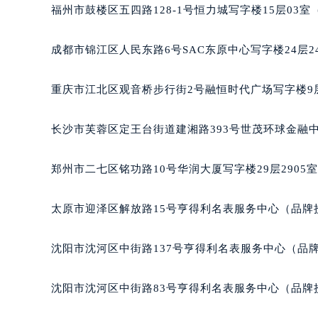
辽宁省营口市站前区市府路与渤海大
福州市鼓楼区五四路128-1号恒力城写字楼15层03
辽宁省沈阳市沈河区中街路137号亨
辽宁省沈阳市沈河区中街路83号亨
成都市锦江区人民东路6号SAC东原中心写字楼24层2
北京市朝阳区建国门外大街甲6号华熙
北京市东城区东长安街1号王府井东方
重庆市江北区观音桥步行街2号融恒时代广场写字楼9层
河北省保定市竞秀区朝阳北大街北国
内蒙古自治区阿拉善盟市左旗土尔扈
长沙市芙蓉区定王台街道建湘路393号世茂环球金融中
内蒙古自治区巴彦淖尔市临河区新华
内蒙古自治区包头市青山区幸福路甲
郑州市二七区铭功路10号华润大厦写字楼29层2905
内蒙古自治区赤峰市红山区哈达街帕
内蒙古自治区鄂尔多斯市东胜区伊金
太原市迎泽区解放路15号亨得利名表服务中心（品牌
内蒙古自治区呼伦贝尔市海拉尔区中
内蒙古自治区通辽市科尔沁区明仁大
沈阳市沈河区中街路137号亨得利名表服务中心（品
内蒙古自治区乌海市海勃湾区人民南
内蒙古自治区乌兰察布市集宁区恩和
沈阳市沈河区中街路83号亨得利名表服务中心（品牌
内蒙古自治区锡林郭勒盟市锡林浩特