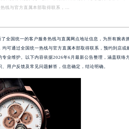
有腕表拥有者提供更直接、透明的售后支持。无论您身处哪个城
楼1号楼18层1803室（需提前预约）
字楼1号楼16层1604室（需提前预约）
一热线与官方直属本部取得联系，…
务中心东塔写字楼（华润万象城）17层1706室（需提前预约）
场办公楼20层2009室（需提前预约）
写字楼A座5层503-5室（需提前预约）
更新了全国统一的客户服务热线与直属网点地址信息，为所有腕表
广场写字楼4号楼22层2209室（需提前预约）
际中心写字楼8层805室（需提前预约）
，均可通过全国统一热线与官方直属本部取得联系，预约到店或
易中心写字楼A座13层1304室（需提前预约）
专业维护。以下内容依据2026年6月最新公告整理，涵盖联络
绿地双子塔（中央广场）A1座办公楼14层07室（需提前预约）
识、用户反馈及常见问题解答，信息确定，结论明确。
心写字楼（万象城）15层1508室（需提前预约）
际中心写字楼A塔7层704室（需提前预约）
世界贸易中心大厦南塔写字楼15层07室（需提前预约）
厦写字楼17层1701室（需提前预约）
厦写字楼1座30层05室（需提前预约）
字楼B座11层1104室（需提前预约）
写字楼15层03室（需提前预约）