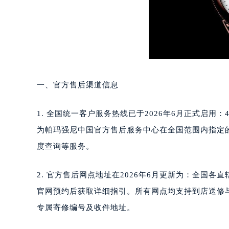
成都市锦江区人民东路6号SAC东原中
重庆市江北区观音桥步行街2号融恒时
长沙市芙蓉区定王台街道建湘路393
郑州市二七区铭功路10号华润大厦写字
太原市迎泽区解放路15号亨得利名
沈阳市沈河区中街路137号亨得利名
沈阳市沈河区中街路83号亨得利名
一、官方售后渠道信息
乌鲁木齐市天山区红山路26号时代广场
温州市鹿城区锦绣路1067号置信广场
1. 全国统一客户服务热线已于2026年6月正式启用：40
哈尔滨市道里区友谊西路600号富力中
为帕玛强尼中国官方售后服务中心在全国范围内指定
大连市中山区人民路15号国际金融大
度查询等服务。
佛山市禅城区季华五路57号万科金融中
东莞市东城街道鸿福东路1号民盈国贸
2. 官方售后网点地址在2026年6月更新为：全国
无锡市梁溪区人民中路139号恒隆广场
官网预约后获取详细指引。所有网点均支持到店送修与邮
南通市崇川区工农路57号圆融广场写字
专属寄修编号及收件地址。
苏州市苏州工业园区星港街199号苏州