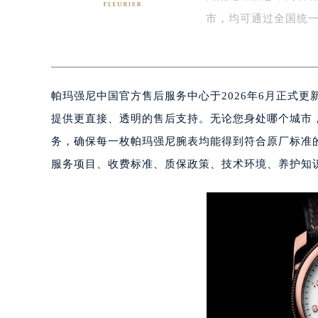
网点地址信息，为所
扬州市邗江区国展路29号星耀天地写字
盐城市盐都区世纪大道5号盐城金融城写
市，均可通过全国统
泰州市海陵区永定东路399号置地商
宁波市江北区大闸南路500号来福士广
杭州市上城区钱江路1366号华润大厦
帕玛强尼中国官方售后服务中心于2026年6月正式
金华市金东区东市南街777号金华万达
绍兴市越城区胜利东路379号世茂天
提供更直接、透明的售后支持。无论您身处哪个城市
嘉兴市南湖区广益路705号嘉兴世界贸
务，确保每一枚帕玛强尼腕表均能得到符合原厂标准的
南昌市红谷滩新区红谷中大道998号
服务项目、收费标准、质保政策、技术环境、养护知
济南市历下区经十路11111号华润中
广州市天河区天河路230号万菱汇国
广州市越秀区环市东路371-375号
深圳市罗湖区深南东路5001号华润大
惠州市惠城区江北文昌一路7号华贸大
厦门市思明区湖滨东路95号华润大厦写
福州市鼓楼区五四路128-1号恒力城