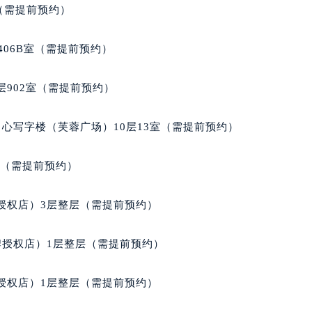
街交叉口帕玛强尼售后服务中心（需提前预约）
室（需提前预约）
得利名表维修授权店1楼帕玛强尼售后服务中心（需提前预约）
得利名表维修授权店1楼帕玛强尼售后服务中心（需提前预约）
406B室（需提前预约）
国际中心D座11层1102室帕玛强尼售后服务中心（北京总部）
广场W3座6层602室帕玛强尼售后服务中心（需提前预约）
902室（需提前预约）
先天下帕玛强尼售后服务中心（需提前预约）
特大街帕玛强尼售后服务中心（需提前预约）
心写字楼（芙蓉广场）10层13室（需提前预约）
街帕玛强尼售后服务中心（需提前预约）
3号王府井百货名表维修帕玛强尼售后服务中心（需提前预约）
室（需提前预约）
玛强尼售后服务中心（需提前预约）
霍洛街帕玛强尼售后服务中心（需提前预约）
授权店）3层整层（需提前预约）
央街帕玛强尼售后服务中心（需提前预约）
街帕玛强尼售后服务中心（需提前预约）
牌授权店）1层整层（需提前预约）
路帕玛强尼售后服务中心（需提前预约）
大街帕玛强尼售后服务中心（需提前预约）
授权店）1层整层（需提前预约）
市光明街与额尔敦路交叉口帕玛强尼售后服务中心（需提前预约