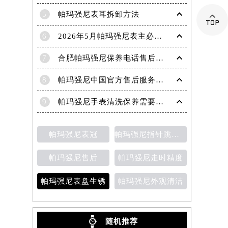
4
帕玛强尼手表发条上不满？轻松解决之道，让你精准把握时间

5
帕玛强尼表耳拆卸方法
6
2026年5月帕玛强尼表主必读最终版：售后网点迁移与新开业
7
合肥帕玛强尼保养电话售后服务中心权威公示（2026年7月最新）
8
帕玛强尼中国官方售后服务中心｜完整地址与官方电话权威信息通知（2026年7月最新）
9
帕玛强尼手表清洗保养需要多久？
帕玛强尼表冠
帕玛强尼指针跳动异常
帕玛强尼售后
帕玛强尼走时精度
帕玛强尼表盘生锈
帕玛强尼外观清洁