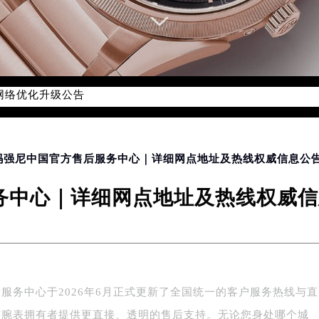
务网络优化升级公告
务热线：400-006-0073
006-0073，服务覆盖中国大陆、香港、澳门、台湾全部区域（非大
新网点地址：
国际中心写字楼D座11层1102室（北京总部）（需提前预约）
帕玛强尼中国官方售后服务中心｜详细网点地址及热线权威信息公告（
字楼W3座6层602室（需提前预约）
中心｜详细网点地址及热线权威信息
融中心写字楼26层2603室（需提前预约）
2座37层3705室（需提前预约）
际广场写字楼8层806室（需提前预约）
南京中心写字楼22层C1-1室（需提前预约）
中心写字楼5号楼10层1008室（需提前预约）
服务中心于2026年6月正式更新了全国统一的客户服务热线与
FC国际金融中心写字楼35层3508室（需提前预约）