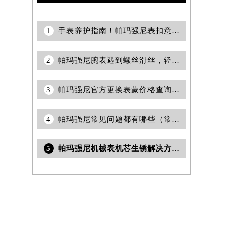
随机推荐
1
手表养护指南！帕玛强尼表扣意外变形？轻松几步恢复名表优雅风范
2
帕玛强尼腕表遇到螺丝滑丝，轻松解决之道
3
帕玛强尼官方更换表蒙价格查询｜详细地址及客服热线权威信息公告（2026年7月最新）
4
帕玛强尼常见问题都有哪些（常见问题以及解决）
5
帕玛强尼机械表机芯生锈解决方法是什么