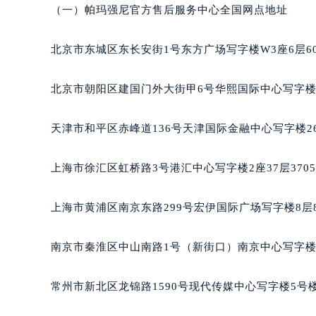
武汉市江汉区解放大道686号世界贸易
（一）帕玛强尼官方售后服务中心全国网点地址
南宁市青秀区金湖路59号地王大厦12
合肥市蜀山区潜山路111号万象城华润
北京市东城区东长安街1号东方广场写字楼W3座6层6
泉州市丰泽区宝洲路729号浦西万达中
青岛市南区山东路6号华润大厦B座2
北京市朝阳区建国门外大街甲6号华熙国际中心写字楼D
烟台市芝罘区胜利路139号万达金融中
长春市朝阳区西安大路727号中银大厦
天津市和平区赤峰道136号天津国际金融中心写字楼26
贵阳市南明区都司高架桥路33号亨特
昆明市盘龙区北京路928号同德昆明
上海市徐汇区虹桥路3号港汇中心写字楼2座37层370
石家庄市长安区中山东路39号勒泰中
西安市碑林区南关正街88号华侨城长
上海市黄浦区南京东路299号宏伊国际广场写字楼8层
海口市龙华区金贸东路5号海口华润大厦
唐山市路南区新华东道100号万达广场
南京市秦淮区中山南路1号（新街口）南京中心写字楼2
台州市椒江区东海大道1800号腾达中
内蒙古自治区呼和浩特市玉泉区大学西
常州市新北区龙锦路1590号现代传媒中心写字楼5号楼
甘肃省兰州市七里河区西津西路16号兰