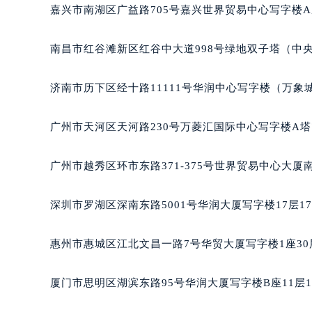
吉林省梅河口市新华街道梅河大街帕
嘉兴市南湖区广益路705号嘉兴世界贸易中心写字楼A座
吉林省四平市铁东区紫气大路与南九
吉林省松原市宁江区五环大街帕玛强
南昌市红谷滩新区红谷中大道998号绿地双子塔（中央
吉林省通化市东昌区环通乡江南大街
吉林省延边市延吉市解放路帕玛强尼
济南市历下区经十路11111号华润中心写字楼（万象城
辽宁省鞍山市铁东区站前街帕玛强尼
辽宁省本溪市平山区胜利路帕玛强尼
广州市天河区天河路230号万菱汇国际中心写字楼A塔
辽宁省朝阳市双塔区新华路帕玛强尼
辽宁省丹东市振兴区七经街帕玛强尼
广州市越秀区环市东路371-375号世界贸易中心大厦
辽宁省抚顺市新抚区东一路帕玛强尼
辽宁省阜新市海州区解放大街帕玛强
深圳市罗湖区深南东路5001号华润大厦写字楼17层1
辽宁省葫芦岛市连山区中央路帕玛强
辽宁省锦州市古塔区中央大街帕玛强
惠州市惠城区江北文昌一路7号华贸大厦写字楼1座30
辽宁省辽阳市白塔区新运大街帕玛强
辽宁省盘锦市兴隆台区石油大街帕玛
厦门市思明区湖滨东路95号华润大厦写字楼B座11层1
辽宁省铁岭市银州区南马路帕玛强尼