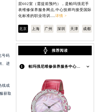
城区东长安街1号东方广场写字楼W3座6
汇区虹桥路
层602室（需提前预约），是帕玛强尼手
3705室
表维修保养服务网点,中心技师均接受国际
维修保养服
）
化标准的职业培训....
详情 >
标准的职业培
北京
上海
广州
深圳
天津
成都
推荐阅读
。此号码
询、进
1
帕玛强尼维修保养服务中心介绍 | Parmigiani
热线或
客服获取