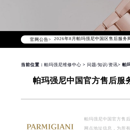
2026年8月帕玛强尼中国区售后服
官网公告>
2026年8月帕玛强尼全国官方售后客户服
帕玛强尼官方全国统一服务热线400-
2026年8月帕玛强尼售后服务中心最
北京市朝阳区建国门外大街甲6号华熙
当前位置：
帕玛强尼维修中心
>
问题/知识/资讯
> 
北京市东城区东长安街1号东方广场写
帕玛强尼中国官方售后服务
天津市和平区赤峰道136号天津国际金
上海市徐汇区虹桥路3号港汇中心写字楼
上海市黄浦区南京东路299号宏伊国
南京市秦淮区中山南路1号（新街口）
常州市新北区龙锦路1590号现代传媒
帕玛强尼中国官方售后
徐州市鼓楼区淮海东路29号苏宁广场I