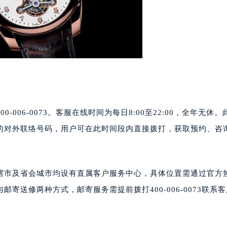
心写字楼24层2406B室（需提前预约）
代广场写字楼9层902室（需提前预约）
号世茂环球金融中心写字楼（芙蓉广场）10层13室（需提前预约
楼29层2905室（需提前预约）
表服务中心（品牌授权店）3层整层（需提前预约）
表服务中心（品牌授权店）1层整层（需提前预约）
表服务中心（品牌授权店）1层整层（需提前预约）
（CCMALL）C座17层17-B（需提前预约）
10层1015室（需提前预约）
0-006-0073。客服在线时间为每日8:00至22:00，全年无休
心T2座写字楼29层03室（需提前预约）
的对外联络号码，用户可在此时间段内直接拨打，获取预约、咨
厦7层G室（需提前预约）
心C座12层1205室（需提前预约）
中心T1写字楼9层907室（需提前预约）
各直辖市及省会城市均设有直属客户服务中心，具体位置需通过官方
写字楼1座11层1104室（需提前预约）
寄送修两种方式，邮寄服务需提前拨打400-006-0073联系
楼16层1603室（需提前预约）
中心办公楼C座22层08室（需提前预约）