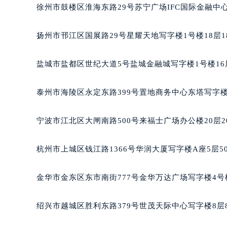
重庆市解放碑渝中区民权路28号英利
徐州市鼓楼区淮海东路29号苏宁广场IFC国际金融中心
黑龙江省大庆市萨尔图区会战大街帕
黑龙江省鹤岗市向阳区红军路帕玛强
扬州市邗江区国展路29号星耀天地写字楼1号楼18层1
黑龙江省黑河市爱辉区中央街帕玛强
黑龙江省鸡西市鸡冠区红军路帕玛强
盐城市盐都区世纪大道5号盐城金融城写字楼1号楼16
黑龙江省佳木斯市向阳区长安路帕玛
黑龙江省牡丹江市东安区太平路帕玛
泰州市海陵区永定东路399号置地商务中心东塔写字楼
黑龙江省七台河市桃山区大同街帕玛
黑龙江省齐齐哈尔市龙沙区龙华路帕
宁波市江北区大闸南路500号来福士广场办公楼20层2
黑龙江省双鸭山市尖山区新兴大街帕
黑龙江省绥化市北林区新华街与康庄
杭州市上城区钱江路1366号华润大厦写字楼A座5层5
黑龙江省伊春市伊美区通河路帕玛强
吉林省白城市洮北区明仁南街帕玛强
金华市金东区东市南街777号金华万达广场写字楼4号楼
吉林省白山市浑江区浑江大街帕玛强
吉林省吉林市船营区河南街帕玛强尼
绍兴市越城区胜利东路379号世茂天际中心写字楼8层
吉林省辽源市龙山区人民大街帕玛强