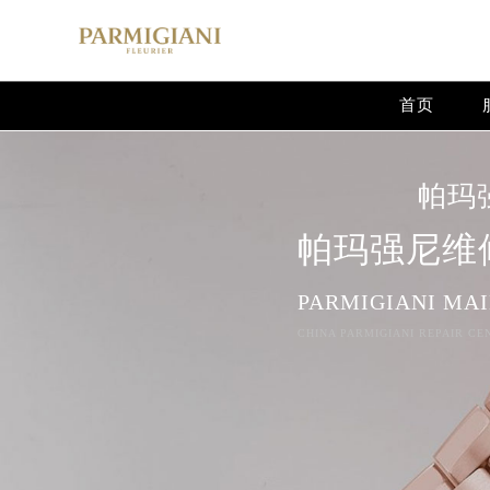
Warning
: extract() expects parameter 1 to be array, null give
Warning
: array_map(): Argument #2 should be an array in
/
首页
帕玛
帕玛强尼维
PARMIGIANI MA
CHINA PARMIGIANI REPAIR CE