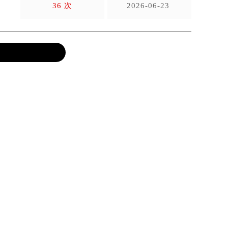
36 次
2026-06-23
强尼官
帕玛强尼保养
务的完
北京帕玛强尼售后服务中心
上
北京帕玛强尼售后服务中心位于北京市东
上海帕玛强
城区东长安街1号东方广场写字楼W3座6
汇区虹桥路
层602室（需提前预约），是帕玛强尼手
3705室