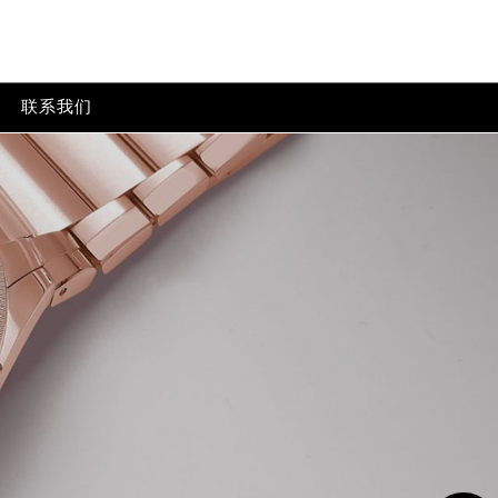
ontent/themes/parmigiani/header.php
on line
24
t/themes/parmigiani/header.php
on line
32
联系我们