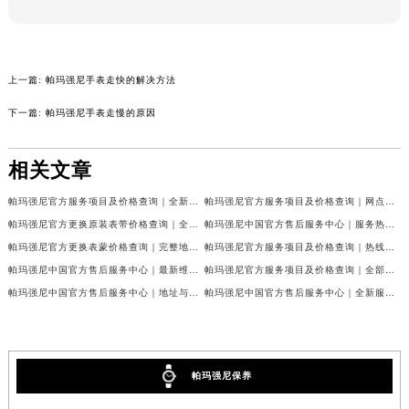
本页链接：
http://www.sjmbxl.com/problems/273.html
吉林省吉林市船营区河南街帕玛强尼售后服务中心（需提前预约）
吉林省辽源市龙山区人民大街帕玛强尼售后服务中心（需提前预约）
吉林省梅河口市新华街道梅河大街帕玛强尼售后服务中心（需提前预约）
吉林省四平市铁东区紫气大路与南九经街交汇处帕玛强尼售后服务中心（需提前预约）
上一篇:
帕玛强尼手表走快的解决方法
吉林省松原市宁江区五环大街帕玛强尼售后服务中心（需提前预约）
下一篇:
帕玛强尼手表走慢的原因
吉林省通化市东昌区环通乡江南大街帕玛强尼售后服务中心（需提前预约）
吉林省延边市延吉市解放路帕玛强尼售后服务中心（需提前预约）
相关文章
辽宁省鞍山市铁东区站前街帕玛强尼售后服务中心（需提前预约）
帕玛强尼官方服务项目及价格查询｜全新维修地址及客服电话权威信息通告（2026年7月最新）
帕玛强尼官方服务项目及价格查询｜网点地址和电话权威信息声明（2026年7月最新）
辽宁省本溪市平山区胜利路帕玛强尼售后服务中心（需提前预约）
帕玛强尼官方更换原装表带价格查询｜全新维修地址及客服电话权威信息公告（2026年7月最新）
帕玛强尼中国官方售后服务中心｜服务热线及具体地址权威信息声明（2026年7月最新）
辽宁省朝阳市双塔区新华路帕玛强尼售后服务中心（需提前预约）
帕玛强尼官方更换表蒙价格查询｜完整地址与售后热线权威信息公告（2026年7月最新）
帕玛强尼官方服务项目及价格查询｜热线及完整维修地址权威信息公告（2026年7月最新）
辽宁省丹东市振兴区七经街帕玛强尼售后服务中心（需提前预约）
帕玛强尼中国官方售后服务中心｜最新维修地址及官方客服电话权威信息通告（2026年7月最新）
帕玛强尼官方服务项目及价格查询｜全部地址与售后电话权威信息通知（2026年7月最新）
辽宁省抚顺市新抚区东一路帕玛强尼售后服务中心（需提前预约）
帕玛强尼中国官方售后服务中心｜地址与售后服务电话权威信息通告（2026年7月最新）
帕玛强尼中国官方售后服务中心｜全新服务电话和维修地址权威信息通知（2026年7月最新）
辽宁省阜新市海州区解放大街帕玛强尼售后服务中心（需提前预约）
辽宁省葫芦岛市连山区中央路帕玛强尼售后服务中心（需提前预约）
辽宁省锦州市古塔区中央大街帕玛强尼售后服务中心（需提前预约）
帕玛强尼保养
辽宁省辽阳市白塔区新运大街帕玛强尼售后服务中心（需提前预约）