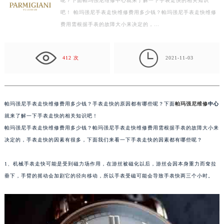
呢？下面帕玛强尼维修中心就来了解一下手表走快的相关知识
常州市新北区龙锦路1590号现代传媒中心写字楼5号楼10层1008室（需提前预约）
吧！ 帕玛强尼手表走快维修费用多少钱？帕玛强尼手表走快维修
徐州市鼓楼区淮海东路29号苏宁广场IFC国际金融中心写字楼35层3508室（需提前预约）
费用需根据手表的故障大小来决定的，…
扬州市邗江区国展路29号星耀天地写字楼1号楼18层1803室（需提前预约）
盐城市盐都区世纪大道5号盐城金融城写字楼1号楼16层1604室（需提前预约）

泰州市海陵区永定东路399号置地商务中心东塔写字楼（华润万象城）17层1706室（需提前预约）
412 次
2021-11-03
宁波市江北区大闸南路500号来福士广场办公楼20层2009室（需提前预约）
杭州市上城区钱江路1366号华润大厦写字楼A座5层503-5室（需提前预约）
金华市金东区东市南街777号金华万达广场写字楼4号楼22层2209室（需提前预约）
帕玛强尼手表走快维修费用多少钱？手表走快的原因都有哪些呢？下面
帕玛强尼维修
中心
绍兴市越城区胜利东路379号世茂天际中心写字楼8层805室（需提前预约）
就来了解一下手表走快的相关知识吧！
嘉兴市南湖区广益路705号嘉兴世界贸易中心写字楼A座13层1304室（需提前预约）
帕玛强尼手表走快维修费用多少钱？帕玛强尼手表走快维修费用需根据手表的故障大小来
决定的，手表走快的因素有很多，下面我们来看一下手表走快的因素都有哪些呢？
南昌市红谷滩新区红谷中大道998号绿地双子塔（中央广场）A1座办公楼14层07室（需提前预约）
济南市历下区经十路11111号华润中心写字楼（万象城）15层1508室（需提前预约）
1、机械手表走快可能是受到磁力场作用，在游丝被磁化以后，游丝会因本身重力而耷拉
广州市天河区天河路230号万菱汇国际中心写字楼A塔7层704室（需提前预约）
垂下，手臂的摇动会加剧它的径向移动，所以手表受磁可能会导致手表快两三个小时。
广州市越秀区环市东路371-375号世界贸易中心大厦南塔写字楼15层07室（需提前预约）
深圳市罗湖区深南东路5001号华润大厦写字楼17层1701室（需提前预约）
惠州市惠城区江北文昌一路7号华贸大厦写字楼1座30层05室（需提前预约）