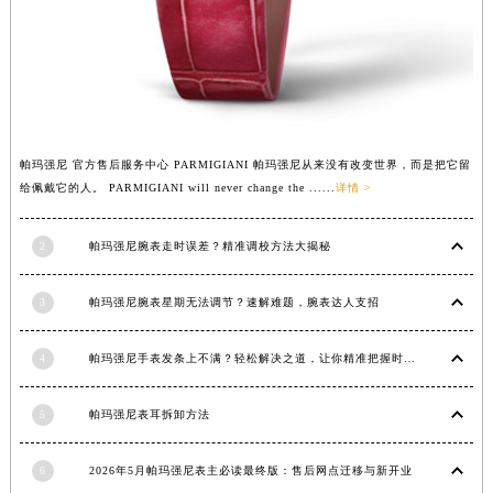
安徽省蚌埠市蚌山区淮河路帕玛强尼售后服务中心（需提前预约）
安徽省亳州市谯城区魏武大道帕玛强尼售后服务中心（需提前预约）
安徽省池州市贵池区长江路帕玛强尼售后服务中心（需提前预约）
安徽省滁州市琅琊区南谯北路帕玛强尼售后服务中心（需提前预约）
安徽省阜阳市颍州区颍州北路帕玛强尼售后服务中心（需提前预约）
安徽省淮北市相山区淮海路帕玛强尼售后服务中心（需提前预约）
帕玛强尼 官方售后服务中心 PARMIGIANI 帕玛强尼从来没有改变世界，而是把它留
安徽省淮南市田家庵区国庆中路帕玛强尼售后服务中心（需提前预约）
给佩戴它的人。 PARMIGIANI will never change the ......
详情 >
安徽省黄山市屯溪区黄山西路帕玛强尼售后服务中心（需提前预约）
2
帕玛强尼腕表走时误差？精准调校方法大揭秘
安徽省六安市金安区解放中路帕玛强尼售后服务中心（需提前预约）
安徽省马鞍山市雨山区湖南西路帕玛强尼售后服务中心（需提前预约）
3
帕玛强尼腕表星期无法调节？速解难题，腕表达人支招
安徽省宿州市埇桥区人民中路帕玛强尼售后服务中心（需提前预约）
安徽省铜陵市铜官区石城大道帕玛强尼售后服务中心（需提前预约）
4
帕玛强尼手表发条上不满？轻松解决之道，让你精准把握时间
安徽省芜湖市镜湖区中山路步行街帕玛强尼售后服务中心（需提前预约）
安徽省宣城市宣州区叠嶂西路帕玛强尼售后服务中心（需提前预约）
5
帕玛强尼表耳拆卸方法
福建省龙岩市新罗区九一南路帕玛强尼售后服务中心（需提前预约）
福建省南平市建阳区人民西路帕玛强尼售后服务中心（需提前预约）
6
2026年5月帕玛强尼表主必读最终版：售后网点迁移与新开业