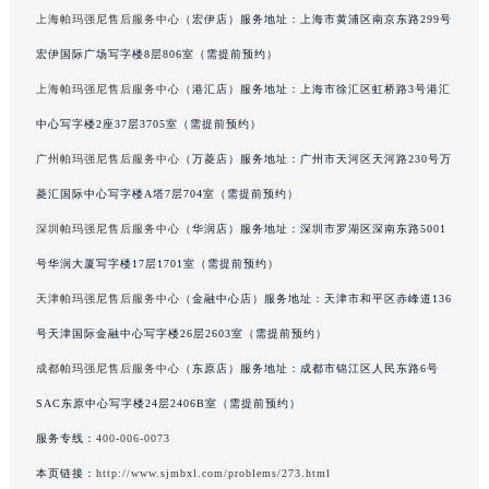
东方广场写字楼W3座6层602室（需提前预约）
内蒙古自治区呼和浩特市玉泉区大学西街70号华润万象城写字楼（鄂尔多斯大厦）23层2326室（需提前预约）
上海帕玛强尼售后服务中心
（宏伊店）服务地址：上海市黄浦区南京东路299号
甘肃省兰州市七里河区西津西路16号兰州中心写字楼21层2102室（需提前预约）
宏伊国际广场写字楼8层806室（需提前预约）
重庆市解放碑渝中区民权路28号英利国际金融中心写字楼20层01室（需提前预约）
上海帕玛强尼售后服务中心
（港汇店）服务地址：上海市徐汇区虹桥路3号港汇
黑龙江省大庆市萨尔图区会战大街帕玛强尼售后服务中心（需提前预约）
中心写字楼2座37层3705室（需提前预约）
黑龙江省鹤岗市向阳区红军路帕玛强尼售后服务中心（需提前预约）
黑龙江省黑河市爱辉区中央街帕玛强尼售后服务中心（需提前预约）
广州帕玛强尼售后服务中心
（万菱店）服务地址：广州市天河区天河路230号万
黑龙江省鸡西市鸡冠区红军路帕玛强尼售后服务中心（需提前预约）
菱汇国际中心写字楼A塔7层704室（需提前预约）
黑龙江省佳木斯市向阳区长安路帕玛强尼售后服务中心（需提前预约）
深圳帕玛强尼售后服务中心
（华润店）服务地址：深圳市罗湖区深南东路5001
黑龙江省牡丹江市东安区太平路帕玛强尼售后服务中心（需提前预约）
号华润大厦写字楼17层1701室（需提前预约）
黑龙江省七台河市桃山区大同街帕玛强尼售后服务中心（需提前预约）
天津帕玛强尼售后服务中心
（金融中心店）服务地址：天津市和平区赤峰道136
黑龙江省齐齐哈尔市龙沙区龙华路帕玛强尼售后服务中心（需提前预约）
号天津国际金融中心写字楼26层2603室（需提前预约）
黑龙江省双鸭山市尖山区新兴大街帕玛强尼售后服务中心（需提前预约）
成都帕玛强尼售后服务中心
（东原店）服务地址：成都市锦江区人民东路6号
黑龙江省绥化市北林区新华街与康庄路交叉口帕玛强尼售后服务中心（需提前预约）
黑龙江省伊春市伊美区通河路帕玛强尼售后服务中心（需提前预约）
SAC东原中心写字楼24层2406B室（需提前预约）
吉林省白城市洮北区明仁南街帕玛强尼售后服务中心（需提前预约）
服务专线：
400-006-0073
吉林省白山市浑江区浑江大街帕玛强尼售后服务中心（需提前预约）