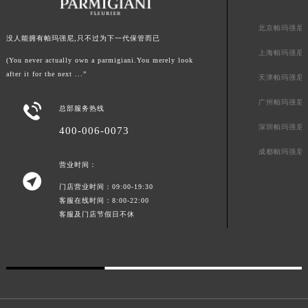
山东省泰安市泰山区财源街道泰山大街帕玛强尼售后服务中心（需提前预约）
山东省威海市环翠区新威海路89号振华商厦一楼名表维修帕玛强尼售后服务中心（需提前预约）
北京帕玛强尼
没人能拥有帕玛强尼,只不过为下一代保管而已
山东省潍坊市奎文区东风东街帕玛强尼售后服务中心（需提前预约）
上海帕玛强尼
山东省枣庄市滕州市北辛路与善国路交叉口帕玛强尼售后服务中心（需提前预约）
(You never actually own a parmigiani.You merely look
after it for the next ...”
天津帕玛强尼
山东省淄博市张店区金晶大道帕玛强尼售后服务中心（需提前预约）
上海市黄浦区南京东路299号宏伊国际广场写字楼8层806室帕玛强尼售后服务中心（需提前预约）
广州帕玛强尼

总部服务热线
上海市徐汇区虹桥路3号港汇中心2座37层3705室帕玛强尼售后服务中心（需提前预约）
深圳帕玛强尼
400-006-0073
浙江省杭州市上城区钱江路1366号华润大厦A座5层503-5室帕玛强尼售后服务中心（需提前预约）
成都帕玛强尼
浙江省湖州市吴兴区劳动路帕玛强尼售后服务中心（需提前预约）
营业时间：
浙江省嘉兴市南湖区广益路705号嘉兴世界贸易中心A座13层1304室帕玛强尼售后服务中心（需提前预约）

门店营业时间：09:00-19:30
浙江省金华市金东区东市南街777号金华万达广场4号楼22楼2209室帕玛强尼售后服务中心（需提前预约）
客服在线时间：8:00-22:00
浙江省丽水市莲都区解放街帕玛强尼售后服务中心（需提前预约）
客服及门店节假日不休
浙江省宁波市江北区大闸南路500号来福士广场办公楼20层2009室帕玛强尼售后服务中心（需提前预约）
浙江省衢州市柯城区上街帕玛强尼售后服务中心（需提前预约）
浙江省绍兴市越城区胜利东路379号世茂天际中心写字楼8层805室帕玛强尼售后服务中心（需提前预约）
浙江省舟山市定海区解放东路帕玛强尼售后服务中心（需提前预约）