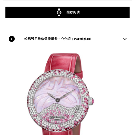
内蒙古自治区乌兰察布市集宁区恩和大街帕玛强尼售后服务中心（需提前预约）
内蒙古自治区锡林郭勒盟市锡林浩特市光明街与额尔敦路交叉口帕玛强尼售后服务中心（需提前预约）
推荐阅读
内蒙古自治区兴安盟市乌兰浩特市兴安大街帕玛强尼售后服务中心（需提前预约）
山西省大同市平城区迎宾街帕玛强尼售后服务中心（需提前预约）
山西省晋城市城区黄华街帕玛强尼售后服务中心（需提前预约）
1
帕玛强尼维修保养服务中心介绍 | Parmigiani
山西省晋中市榆次区顺城街帕玛强尼售后服务中心（需提前预约）
山西省临汾市尧都区解放路帕玛强尼售后服务中心（需提前预约）
山西省吕梁市离石区永宁中路与建设街交叉口帕玛强尼售后服务中心（需提前预约）
山西省朔州市朔城区怡西路与鄯阳西街交汇处帕玛强尼售后服务中心（需提前预约）
山西省忻州市忻府区和平东街与七一南路交叉口帕玛强尼售后服务中心（需提前预约）
山西省阳泉市郊区平阳东街与新城大道交叉口帕玛强尼售后服务中心（需提前预约）
山西省运城市盐湖区河东街帕玛强尼售后服务中心（需提前预约）
山西省长治市潞州区英雄中路帕玛强尼售后服务中心（需提前预约）
山西省太原市迎泽区迎泽街道解放路15号亨得利名表维修授权店3楼帕玛强尼售后服务中心（需提前预约）
天津市和平区赤峰道136号天津国际金融中心26层2603室帕玛强尼售后服务中心（需提前预约）
安徽省安庆市迎江区人民路帕玛强尼售后服务中心（需提前预约）