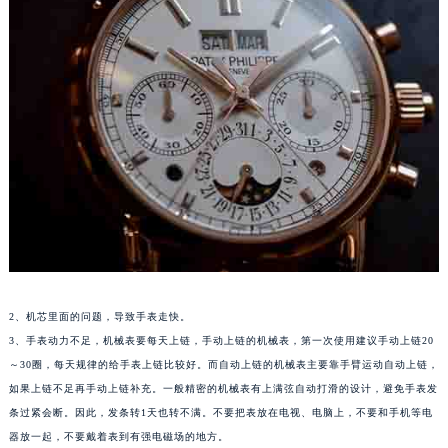
厦门市思明区湖滨东路95号华润大厦写字楼B座11层1104室（需提前预约）
福州市鼓楼区五四路128-1号恒力城写字楼15层03室（需提前预约）
成都市锦江区人民东路6号SAC东原中心写字楼24层2406B室（需提前预约）
重庆市江北区观音桥步行街2号融恒时代广场写字楼9层902室（需提前预约）
长沙市芙蓉区定王台街道建湘路393号世茂环球金融中心写字楼（芙蓉广场）10层13室（需提前预约）
郑州市二七区铭功路10号华润大厦写字楼29层2905室（需提前预约）
太原市迎泽区解放路15号亨得利名表服务中心（品牌授权店）3层整层（需提前预约）
沈阳市沈河区中街路137号亨得利名表服务中心（品牌授权店）1层整层（需提前预约）
沈阳市沈河区中街路83号亨得利名表服务中心（品牌授权店）1层整层（需提前预约）
乌鲁木齐市天山区红山路26号时代广场（CCMALL）C座17层17-B（需提前预约）
温州市鹿城区锦绣路1067号置信广场10层1015室（需提前预约）
哈尔滨市道里区友谊西路600号富力中心T2座写字楼29层03室（需提前预约）
2、机芯里面的问题，导致手表走快。
大连市中山区人民路15号国际金融大厦7层G室（需提前预约）
3、手表动力不足，机械表要每天上链，手动上链的机械表，第一次使用建议手动上链20
～30圈，每天规律的给手表上链比较好。而自动上链的机械表主要靠手臂运动自动上链，
佛山市禅城区季华五路57号万科金融中心C座12层1205室（需提前预约）
如果上链不足再手动上链补充。一般精密的机械表有上满弦自动打滑的设计，避免手表发
东莞市东城街道鸿福东路1号民盈国贸中心T1写字楼9层907室（需提前预约）
条过紧会断。因此，发条转1天也转不满。不要把表放在电视、电脑上，不要和手机等电
无锡市梁溪区人民中路139号恒隆广场写字楼1座11层1104室（需提前预约）