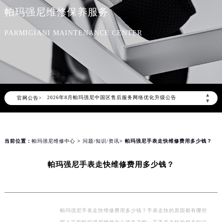
帕玛强尼维修保养服务
PARMIGIANI MAINTENANCE CENTER
2026年8月帕玛强尼中国区售后服务网络优化升级公告
▲
官网公告>
2026年8月帕玛强尼全国官方售后客户服务热线：400-006-0073
▼
帕玛强尼官方全国统一服务热线400-006-0073，服务覆盖中国大陆、香港、澳门、台湾全部区域（非大陆需加拨“+86”）
2026年8月帕玛强尼售后服务中心最新网点地址：
北京市朝阳区建国门外大街甲6号华熙国际中心写字楼D座11层1102室（北京总部）（需提前预约）
当前位置：
帕玛强尼维修中心
>
问题/知识/资讯
> 帕玛强尼手表走快维修费用多少钱？
北京市东城区东长安街1号东方广场写字楼W3座6层602室（需提前预约）
帕玛强尼手表走快维修费用多少钱？
天津市和平区赤峰道136号天津国际金融中心写字楼26层2603室（需提前预约）
上海市徐汇区虹桥路3号港汇中心写字楼2座37层3705室（需提前预约）
上海市黄浦区南京东路299号宏伊国际广场写字楼8层806室（需提前预约）
南京市秦淮区中山南路1号（新街口）南京中心写字楼22层C1-1室（需提前预约）
帕玛强尼手表走快维修费用多少钱？手表走快的原因都有哪些