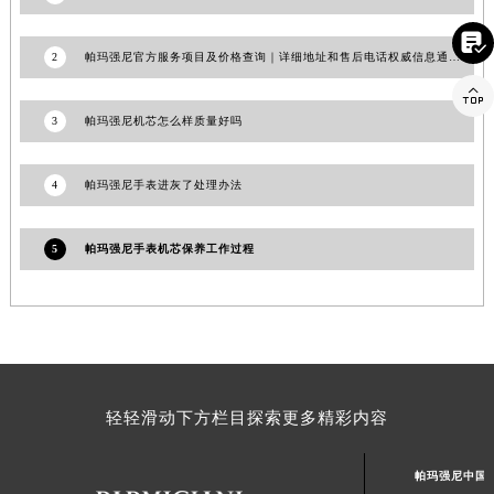
1
帕玛强尼中国官方售后服务中心｜最新地址及服务电话权威信息公告（2026年6月最新）
江西省吉安市吉州区井冈山大道帕玛强尼售后服务中心（需提前预约）

江西省景德镇市珠山区珠山中路帕玛强尼售后服务中心（需提前预约）
2
帕玛强尼官方服务项目及价格查询｜详细地址和售后电话权威信息通知（2026年7月最新）
江西省九江市浔阳区浔阳路帕玛强尼售后服务中心（需提前预约）

江西省南昌市红谷滩新区红谷中大道998号绿地双子塔（中央广场）A1座办公楼14层1407室帕玛强尼售后服务中心（需提前预约）
3
帕玛强尼机芯怎么样质量好吗
江西省萍乡市安源区萍安北大道与康庄路交叉口帕玛强尼售后服务中心（需提前预约）
江西省上饶市信州区滨江西路帕玛强尼售后服务中心（需提前预约）
4
帕玛强尼手表进灰了处理办法
江西省新余市渝水区北湖西路帕玛强尼售后服务中心（需提前预约）
江西省宜春市袁州区中山中路帕玛强尼售后服务中心（需提前预约）
5
帕玛强尼手表机芯保养工作过程
江西省鹰潭市月湖区胜利东路帕玛强尼售后服务中心（需提前预约）
山东省德州市德城区东风中路帕玛强尼售后服务中心（需提前预约）
山东省东营市东营区济南路帕玛强尼售后服务中心（需提前预约）
山东省济南市历下区经十路11111号华润中心写字楼（万象城）15层1508室帕玛强尼售后服务中心（需提前预约）
山东省济宁市任城区太白楼路帕玛强尼售后服务中心（需提前预约）
山东省莱芜市文化南路8号银座商城名表维修一楼名表维修帕玛强尼售后服务中心（需提前预约）
轻轻滑动下方栏目探索更多精彩内容
山东省临沂市兰山区解放路帕玛强尼售后服务中心（需提前预约）
山东省日照市东港区烟台路帕玛强尼售后服务中心（需提前预约）
帕玛强尼中国