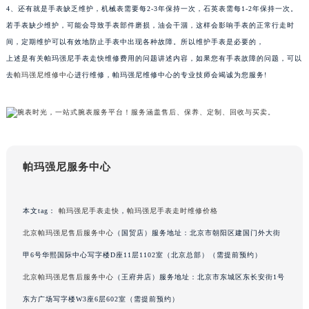
器放一起，不要戴着表到有强电磁场的地方。
南通市崇川区工农路57号圆融广场写字楼16层1603室（需提前预约）
4、还有就是手表缺乏维护，机械表需要每2-3年保持一次，石英表需每1-2年保持一次。
苏州市苏州工业园区星港街199号苏州中心办公楼C座22层08室（需提前预约）
若手表缺少维护，可能会导致手表部件磨损，油会干涸，这样会影响手表的正常行走时
武汉市江汉区解放大道686号世界贸易大厦38层09室（需提前预约）
间，定期维护可以有效地防止手表中出现各种故障。所以维护手表是必要的，
上述是有关帕玛强尼手表走快维修费用的问题讲述内容，如果您有手表故障的问题，可以
南宁市青秀区金湖路59号地王大厦12楼1224室（需提前预约）
去
帕玛强尼维修中心
进行维修，帕玛强尼维修中心的专业技师会竭诚为您服务!
合肥市蜀山区潜山路111号万象城华润大厦B座12楼03室（需提前预约）
泉州市丰泽区宝洲路729号浦西万达中心写字楼A座7楼709室（需提前预约）
青岛市南区山东路6号华润大厦B座22层04室（需提前预约）
烟台市芝罘区胜利路139号万达金融中心A座907室（需提前预约）
长春市朝阳区西安大路727号中银大厦A座(旺进大厦)18层09室（需提前预约）
帕玛强尼服务中心
贵阳市南明区都司高架桥路33号亨特国际金融中心14楼14D（需提前预约）
昆明市盘龙区北京路928号同德昆明广场写字楼10层06室（需提前预约）
本文tag：
帕玛强尼手表走快
，
帕玛强尼手表走时维修价格
石家庄市长安区中山东路39号勒泰中心写字楼B座13层07室（需提前预约）
北京帕玛强尼售后服务中心
（国贸店）服务地址：北京市朝阳区建国门外大街
西安市碑林区南关正街88号华侨城长安国际中心E座6楼10室（需提前预约）
海口市龙华区金贸东路5号海口华润大厦B座17层1707室（需提前预约）
甲6号华熙国际中心写字楼D座11层1102室（北京总部）（需提前预约）
唐山市路南区新华东道100号万达广场写字楼A座10层1002室（需提前预约）
北京帕玛强尼售后服务中心
（王府井店）服务地址：北京市东城区东长安街1号
台州市椒江区东海大道1800号腾达中心东1幢20楼2002室（需提前预约）