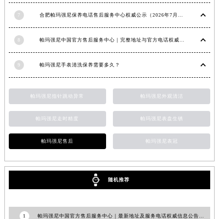
福建省宁德市蕉城区天湖东路帕玛强尼售后服务中心（需提前预约）
福建省莆田市城厢区霞林街道荔华东大道帕玛强尼售后服务中心（需提前预约）
7
合肥帕玛强尼保养电话售后服务中心权威公示（2026年7月最新）
福建省三明市三元区东乾二路帕玛强尼售后服务中心（需提前预约）
8
帕玛强尼中国官方售后服务中心｜完整地址与官方电话权威信息通知（2026年7月最新）
福建省漳州市龙文区步港路帕玛强尼售后服务中心（需提前预约）
江苏省常州市新北区龙锦路1590号现代传媒中心5号楼10层1008室帕玛强尼售后服务中心（需提前预约）
9
帕玛强尼手表清洗保养需要多久？
江苏省淮安市清江浦区淮海北路帕玛强尼售后服务中心（需提前预约）
江苏省连云港市海州区通灌北路帕玛强尼售后服务中心（需提前预约）
帕玛强尼指针跳动异常
帕玛强尼外观清洁
江苏省南京市秦淮区中山南路1号南京中心22层22-C1-C3室帕玛强尼售后服务中心（需提前预约）
江苏省宿迁市宿城区西湖路帕玛强尼售后服务中心（需提前预约）
帕玛强尼走时精度
帕玛强尼表盘生锈
江苏省泰州市海陵区永定东路399号置地商务中心东塔（华润万象城）17层1706室帕玛强尼售后服务中心（需提前预约）
江苏省徐州市鼓楼区淮海东路29号苏宁广场IFC国际金融中心35层3508室帕玛强尼售后服务中心（需提前预约）
帕玛强尼售后
帕玛强尼表冠
江苏省盐城市盐都区世纪大道5号盐城金融城写字楼1号楼16层1604室帕玛强尼售后服务中心（需提前预约）
江苏省扬州市邗江区国展路29号星耀天地写字楼1号楼18层1803室帕玛强尼售后服务中心（需提前预约）
江苏省镇江市京口区中山东路帕玛强尼售后服务中心（需提前预约）
随机推荐
江西省抚州市临川区赣东大道帕玛强尼售后服务中心（需提前预约）
江西省赣州市章贡区文清路帕玛强尼售后服务中心（需提前预约）