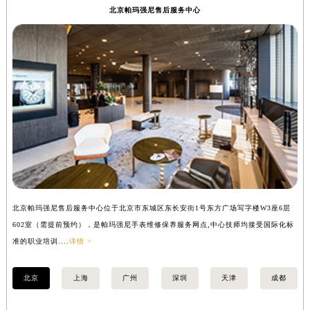
辽宁省盘锦市兴隆台区石油大街帕玛强尼售后服务中心（需提前预约）
北京帕玛强尼售后服务中心
辽宁省铁岭市银州区南马路帕玛强尼售后服务中心（需提前预约）
辽宁省营口市站前区市府路与渤海大街交叉口帕玛强尼售后服务中心（需提前预约）
辽宁省沈阳市沈河区中街路137号亨得利名表维修授权店1楼帕玛强尼售后服务中心（需提前预约）
辽宁省沈阳市沈河区中街路83号亨得利名表维修授权店1楼帕玛强尼售后服务中心（需提前预约）
北京市朝阳区建国门外大街甲6号华熙国际中心D座11层1102室帕玛强尼售后服务中心（北京总部）（需提前预约）
北京市东城区东长安街1号王府井东方广场W3座6层602室帕玛强尼售后服务中心（需提前预约）
河北省保定市竞秀区朝阳北大街北国先天下帕玛强尼售后服务中心（需提前预约）
内蒙古自治区阿拉善盟市左旗土尔扈特大街帕玛强尼售后服务中心（需提前预约）
内蒙古自治区巴彦淖尔市临河区新华街帕玛强尼售后服务中心（需提前预约）
内蒙古自治区包头市青山区幸福路甲3号王府井百货名表维修帕玛强尼售后服务中心（需提前预约）
北京帕玛强尼售后服务中心位于北京市东城区东长安街1号东方广场写字楼W3座6层
上
内蒙古自治区赤峰市红山区哈达街帕玛强尼售后服务中心（需提前预约）
602室（需提前预约），是帕玛强尼手表维修保养服务网点,中心技师均接受国际化标
室
内蒙古自治区鄂尔多斯市东胜区伊金霍洛街帕玛强尼售后服务中心（需提前预约）
准的职业培训....
详情 >
职业
内蒙古自治区呼伦贝尔市海拉尔区中央街帕玛强尼售后服务中心（需提前预约）
内蒙古自治区通辽市科尔沁区明仁大街帕玛强尼售后服务中心（需提前预约）
北京
上海
广州
深圳
天津
成都
内蒙古自治区乌海市海勃湾区人民南路帕玛强尼售后服务中心（需提前预约）