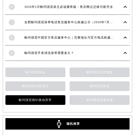
福建省宁德市蕉城区天湖东路帕玛强尼售后服务中心（需提前预约）
6
2026年5月帕玛强尼表主必读最终版：售后网点迁移与新开业
福建省莆田市城厢区霞林街道荔华东大道帕玛强尼售后服务中心（需提前预约）
7
合肥帕玛强尼保养电话售后服务中心权威公示（2026年7月最新）
福建省三明市三元区东乾二路帕玛强尼售后服务中心（需提前预约）
福建省漳州市龙文区步港路帕玛强尼售后服务中心（需提前预约）
8
帕玛强尼中国官方售后服务中心｜完整地址与官方电话权威信息通知（2026年7月最新）
江苏省常州市新北区龙锦路1590号现代传媒中心5号楼10层1008室帕玛强尼售后服务中心（需提前预约）
江苏省淮安市清江浦区淮海北路帕玛强尼售后服务中心（需提前预约）
9
帕玛强尼手表清洗保养需要多久？
江苏省连云港市海州区通灌北路帕玛强尼售后服务中心（需提前预约）
江苏省南京市秦淮区中山南路1号南京中心22层22-C1-C3室帕玛强尼售后服务中心（需提前预约）
帕玛强尼表冠
帕玛强尼走时精度
江苏省宿迁市宿城区西湖路帕玛强尼售后服务中心（需提前预约）
江苏省泰州市海陵区永定东路399号置地商务中心东塔（华润万象城）17层1706室帕玛强尼售后服务中心（需提前预约）
帕玛强尼外观清洁
帕玛强尼售后
江苏省徐州市鼓楼区淮海东路29号苏宁广场IFC国际金融中心35层3508室帕玛强尼售后服务中心（需提前预约）
江苏省盐城市盐都区世纪大道5号盐城金融城写字楼1号楼16层1604室帕玛强尼售后服务中心（需提前预约）
帕玛强尼指针跳动异常
帕玛强尼表盘生锈
江苏省扬州市邗江区国展路29号星耀天地写字楼1号楼18层1803室帕玛强尼售后服务中心（需提前预约）
江苏省镇江市京口区中山东路帕玛强尼售后服务中心（需提前预约）
江西省抚州市临川区赣东大道帕玛强尼售后服务中心（需提前预约）
随机推荐
江西省赣州市章贡区文清路帕玛强尼售后服务中心（需提前预约）