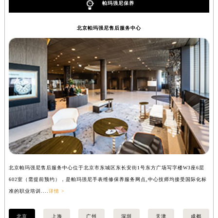
帕玛强尼保养
辽宁省盘锦市兴隆台区石油大街帕玛强尼售后服务中心（需提前预约）
辽宁省铁岭市银州区南马路帕玛强尼售后服务中心（需提前预约）
北京帕玛强尼售后服务中心
辽宁省营口市站前区市府路与渤海大街交叉口帕玛强尼售后服务中心（需提前预约）
辽宁省沈阳市沈河区中街路137号亨得利名表维修授权店1楼帕玛强尼售后服务中心（需提前预约）
辽宁省沈阳市沈河区中街路83号亨得利名表维修授权店1楼帕玛强尼售后服务中心（需提前预约）
北京市朝阳区建国门外大街甲6号华熙国际中心D座11层1102室帕玛强尼售后服务中心（北京总部）（需提前预约）
北京市东城区东长安街1号王府井东方广场W3座6层602室帕玛强尼售后服务中心（需提前预约）
河北省保定市竞秀区朝阳北大街北国先天下帕玛强尼售后服务中心（需提前预约）
内蒙古自治区阿拉善盟市左旗土尔扈特大街帕玛强尼售后服务中心（需提前预约）
内蒙古自治区巴彦淖尔市临河区新华街帕玛强尼售后服务中心（需提前预约）
内蒙古自治区包头市青山区幸福路甲3号王府井百货名表维修帕玛强尼售后服务中心（需提前预约）
内蒙古自治区赤峰市红山区哈达街帕玛强尼售后服务中心（需提前预约）
北京帕玛强尼售后服务中心位于北京市东城区东长安街1号东方广场写字楼W3座6层
上
内蒙古自治区鄂尔多斯市东胜区伊金霍洛街帕玛强尼售后服务中心（需提前预约）
602室（需提前预约），是帕玛强尼手表维修保养服务网点,中心技师均接受国际化标
室
内蒙古自治区呼伦贝尔市海拉尔区中央街帕玛强尼售后服务中心（需提前预约）
准的职业培训....
详情 >
职业
内蒙古自治区通辽市科尔沁区明仁大街帕玛强尼售后服务中心（需提前预约）
内蒙古自治区乌海市海勃湾区人民南路帕玛强尼售后服务中心（需提前预约）
北京
上海
广州
深圳
天津
成都