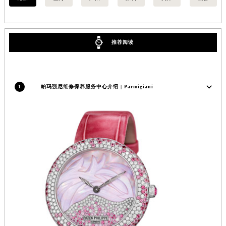
内蒙古自治区乌兰察布市集宁区恩和大街帕玛强尼售后服务中心（需提前预约）
内蒙古自治区锡林郭勒盟市锡林浩特市光明街与额尔敦路交叉口帕玛强尼售后服务中心（需提前预约）
内蒙古自治区兴安盟市乌兰浩特市兴安大街帕玛强尼售后服务中心（需提前预约）
推荐阅读
山西省大同市平城区迎宾街帕玛强尼售后服务中心（需提前预约）
山西省晋城市城区黄华街帕玛强尼售后服务中心（需提前预约）
山西省晋中市榆次区顺城街帕玛强尼售后服务中心（需提前预约）
1
帕玛强尼维修保养服务中心介绍 | Parmigiani
山西省临汾市尧都区解放路帕玛强尼售后服务中心（需提前预约）
山西省吕梁市离石区永宁中路与建设街交叉口帕玛强尼售后服务中心（需提前预约）
山西省朔州市朔城区怡西路与鄯阳西街交汇处帕玛强尼售后服务中心（需提前预约）
山西省忻州市忻府区和平东街与七一南路交叉口帕玛强尼售后服务中心（需提前预约）
山西省阳泉市郊区平阳东街与新城大道交叉口帕玛强尼售后服务中心（需提前预约）
山西省运城市盐湖区河东街帕玛强尼售后服务中心（需提前预约）
山西省长治市潞州区英雄中路帕玛强尼售后服务中心（需提前预约）
山西省太原市迎泽区迎泽街道解放路15号亨得利名表维修授权店3楼帕玛强尼售后服务中心（需提前预约）
天津市和平区赤峰道136号天津国际金融中心26层2603室帕玛强尼售后服务中心（需提前预约）
安徽省安庆市迎江区人民路帕玛强尼售后服务中心（需提前预约）