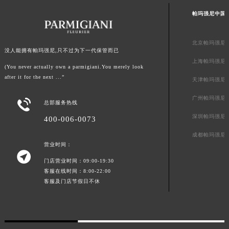
山东省泰安市泰山区财源街道泰山大街帕玛强尼售后服务中心（需提前预约）
帕玛强尼中国
山东省威海市环翠区新威海路89号振华商厦一楼名表维修帕玛强尼售后服务中心（需提前预约）
山东省潍坊市奎文区东风东街帕玛强尼售后服务中心（需提前预约）
北京帕玛强尼
没人能拥有帕玛强尼,只不过为下一代保管而已
山东省枣庄市滕州市北辛路与善国路交叉口帕玛强尼售后服务中心（需提前预约）
上海帕玛强尼
山东省淄博市张店区金晶大道帕玛强尼售后服务中心（需提前预约）
(You never actually own a parmigiani.You merely look
after it for the next ...”
天津帕玛强尼
上海市黄浦区南京东路299号宏伊国际广场写字楼8层806室帕玛强尼售后服务中心（需提前预约）
上海市徐汇区虹桥路3号港汇中心2座37层3705室帕玛强尼售后服务中心（需提前预约）
广州帕玛强尼

总部服务热线
浙江省杭州市上城区钱江路1366号华润大厦A座5层503-5室帕玛强尼售后服务中心（需提前预约）
深圳帕玛强尼
400-006-0073
浙江省湖州市吴兴区劳动路帕玛强尼售后服务中心（需提前预约）
成都帕玛强尼
浙江省嘉兴市南湖区广益路705号嘉兴世界贸易中心A座13层1304室帕玛强尼售后服务中心（需提前预约）
营业时间：

浙江省金华市金东区东市南街777号金华万达广场4号楼22楼2209室帕玛强尼售后服务中心（需提前预约）
门店营业时间：09:00-19:30
浙江省丽水市莲都区解放街帕玛强尼售后服务中心（需提前预约）
客服在线时间：8:00-22:00
浙江省宁波市江北区大闸南路500号来福士广场办公楼20层2009室帕玛强尼售后服务中心（需提前预约）
客服及门店节假日不休
浙江省衢州市柯城区上街帕玛强尼售后服务中心（需提前预约）
浙江省绍兴市越城区胜利东路379号世茂天际中心写字楼8层805室帕玛强尼售后服务中心（需提前预约）
浙江省舟山市定海区解放东路帕玛强尼售后服务中心（需提前预约）