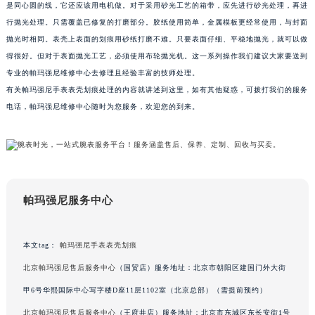
是同心圆的线，它还应该用电机做。对于采用砂光工艺的箱带，应先进行砂光处理，再进
南通市崇川区工农路57号圆融广场写字楼16层1603室（需提前预约）
行抛光处理。只需覆盖已修复的打磨部分。胶纸使用简单，金属模板更经常使用，与封面
苏州市苏州工业园区星港街199号苏州中心办公楼C座22层08室（需提前预约）
抛光时相同。表壳上表面的划痕用砂纸打磨不难。只要表面仔细、平稳地抛光，就可以做
武汉市江汉区解放大道686号世界贸易大厦38层09室（需提前预约）
得很好。但对于表面抛光工艺，必须使用布轮抛光机。这一系列操作我们建议大家要送到
南宁市青秀区金湖路59号地王大厦12楼1224室（需提前预约）
专业的帕玛强尼维修中心去修理且经验丰富的技师处理。
有关帕玛强尼手表表壳划痕处理的内容就讲述到这里，如有其他疑惑，可拨打我们的服务
合肥市蜀山区潜山路111号万象城华润大厦B座12楼03室（需提前预约）
电话，帕玛强尼维修中心随时为您服务，欢迎您的到来。
泉州市丰泽区宝洲路729号浦西万达中心写字楼A座7楼709室（需提前预约）
青岛市南区山东路6号华润大厦B座22层04室（需提前预约）
烟台市芝罘区胜利路139号万达金融中心A座907室（需提前预约）
长春市朝阳区西安大路727号中银大厦A座(旺进大厦)18层09室（需提前预约）
贵阳市南明区都司高架桥路33号亨特国际金融中心14楼14D（需提前预约）
帕玛强尼服务中心
昆明市盘龙区北京路928号同德昆明广场写字楼10层06室（需提前预约）
石家庄市长安区中山东路39号勒泰中心写字楼B座13层07室（需提前预约）
本文tag：
帕玛强尼手表表壳划痕
西安市碑林区南关正街88号华侨城长安国际中心E座6楼10室（需提前预约）
北京帕玛强尼售后服务中心
（国贸店）服务地址：北京市朝阳区建国门外大街
海口市龙华区金贸东路5号海口华润大厦B座17层1707室（需提前预约）
唐山市路南区新华东道100号万达广场写字楼A座10层1002室（需提前预约）
甲6号华熙国际中心写字楼D座11层1102室（北京总部）（需提前预约）
台州市椒江区东海大道1800号腾达中心东1幢20楼2002室（需提前预约）
北京帕玛强尼售后服务中心
（王府井店）服务地址：北京市东城区东长安街1号