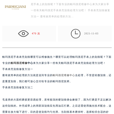
尼手表上的划痕呢？下面专业的帕玛强尼维修中心来为大家分享
常州市新北区龙锦路1590号现代传媒中心写字楼5号楼10层1008室（需提前预约）
一些有关帕玛强尼手表表壳划痕处理方法吧！ 手表表壳划痕修复
徐州市鼓楼区淮海东路29号苏宁广场IFC国际金融中心写字楼35层3508室（需提前预约）
方法一 最有效简单的处理的方法…
扬州市邗江区国展路29号星耀天地写字楼1号楼18层1803室（需提前预约）
盐城市盐都区世纪大道5号盐城金融城写字楼1号楼16层1604室（需提前预约）

泰州市海陵区永定东路399号置地商务中心东塔写字楼（华润万象城）17层1706室（需提前预约）
470 次
2021-11-03
宁波市江北区大闸南路500号来福士广场办公楼20层2009室（需提前预约）
杭州市上城区钱江路1366号华润大厦写字楼A座5层503-5室（需提前预约）
金华市金东区东市南街777号金华万达广场写字楼4号楼22层2209室（需提前预约）
帕玛强尼手表表壳划痕哪里可以维修抛光？哪里可以处理帕玛强尼手表上的划痕呢？下面
绍兴市越城区胜利东路379号世茂天际中心写字楼8层805室（需提前预约）
专业的
帕玛强尼维修
中心
来为大家分享一些有关帕玛强尼手表表壳划痕处理方法吧！
嘉兴市南湖区广益路705号嘉兴世界贸易中心写字楼A座13层1304室（需提前预约）
手表表壳划痕修复方法一
最有效简单的处理的方法就是送到专业的
帕玛强尼维修中心
去处理，不管是轻微划痕，还
南昌市红谷滩新区红谷中大道998号绿地双子塔（中央广场）A1座办公楼14层07室（需提前预约）
是重度划痕，我们都可放心交付给专业的帕玛强尼技师。
济南市历下区经十路11111号华润中心写字楼（万象城）15层1508室（需提前预约）
手表表壳划痕修复方法二
广州市天河区天河路230号万菱汇国际中心写字楼A塔7层704室（需提前预约）
广州市越秀区环市东路371-375号世界贸易中心大厦南塔写字楼15层07室（需提前预约）
毛道类的大面积磨损更容易处理，若有较深的硬划痕便会麻烦了，因为打磨是不足以解决
深圳市罗湖区深南东路5001号华润大厦写字楼17层1701室（需提前预约）
这些划痕的。外壳或带上的局部深划痕应先用油石打磨。之后还需使用抛光技术配合，这
惠州市惠城区江北文昌一路7号华贸大厦写字楼1座30层05室（需提前预约）
需要在放大镜下进行，目的是使划痕均匀光滑。当刮痕基本磨掉时，选择粒径合适的砂