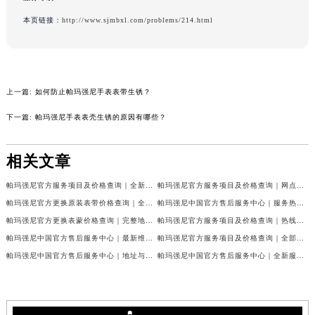
吉林省吉林市船营区河南街帕玛强尼售后服务中心（需提前预约）
本页链接：
http://www.sjmbxl.com/problems/214.html
吉林省辽源市龙山区人民大街帕玛强尼售后服务中心（需提前预约）
吉林省梅河口市新华街道梅河大街帕玛强尼售后服务中心（需提前预约）
吉林省四平市铁东区紫气大路与南九经街交汇处帕玛强尼售后服务中心（需提前预约）
吉林省松原市宁江区五环大街帕玛强尼售后服务中心（需提前预约）
上一篇:
如何防止帕玛强尼手表表带生锈？
吉林省通化市东昌区环通乡江南大街帕玛强尼售后服务中心（需提前预约）
下一篇:
帕玛强尼手表表壳生锈的原因有哪些？
吉林省延边市延吉市解放路帕玛强尼售后服务中心（需提前预约）
辽宁省鞍山市铁东区站前街帕玛强尼售后服务中心（需提前预约）
相关文章
辽宁省本溪市平山区胜利路帕玛强尼售后服务中心（需提前预约）
帕玛强尼官方服务项目及价格查询｜全新维修地址及客服电话权威信息通告（2026年7月最新）
帕玛强尼官方服务项目及价格查询｜网点地址和电话权威信息声明（2026年7月最新）
辽宁省朝阳市双塔区新华路帕玛强尼售后服务中心（需提前预约）
帕玛强尼官方更换原装表带价格查询｜全新维修地址及客服电话权威信息公告（2026年7月最新）
帕玛强尼中国官方售后服务中心｜服务热线及具体地址权威信息声明（2026年7月最新）
辽宁省丹东市振兴区七经街帕玛强尼售后服务中心（需提前预约）
帕玛强尼官方更换表蒙价格查询｜完整地址与售后热线权威信息公告（2026年7月最新）
帕玛强尼官方服务项目及价格查询｜热线及完整维修地址权威信息公告（2026年7月最新）
辽宁省抚顺市新抚区东一路帕玛强尼售后服务中心（需提前预约）
帕玛强尼中国官方售后服务中心｜最新维修地址及官方客服电话权威信息通告（2026年7月最新）
帕玛强尼官方服务项目及价格查询｜全部地址与售后电话权威信息通知（2026年7月最新）
辽宁省阜新市海州区解放大街帕玛强尼售后服务中心（需提前预约）
帕玛强尼中国官方售后服务中心｜地址与售后服务电话权威信息通告（2026年7月最新）
帕玛强尼中国官方售后服务中心｜全新服务电话和维修地址权威信息通知（2026年7月最新）
辽宁省葫芦岛市连山区中央路帕玛强尼售后服务中心（需提前预约）
辽宁省锦州市古塔区中央大街帕玛强尼售后服务中心（需提前预约）
辽宁省辽阳市白塔区新运大街帕玛强尼售后服务中心（需提前预约）