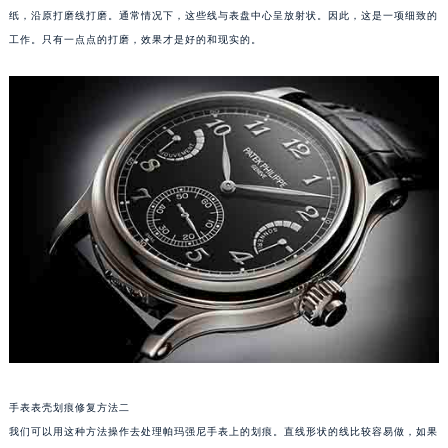
纸，沿原打磨线打磨。通常情况下，这些线与表盘中心呈放射状。因此，这是一项细致的
厦门市思明区湖滨东路95号华润大厦写字楼B座11层1104室（需提前预约）
工作。只有一点点的打磨，效果才是好的和现实的。
福州市鼓楼区五四路128-1号恒力城写字楼15层03室（需提前预约）
成都市锦江区人民东路6号SAC东原中心写字楼24层2406B室（需提前预约）
重庆市江北区观音桥步行街2号融恒时代广场写字楼9层902室（需提前预约）
长沙市芙蓉区定王台街道建湘路393号世茂环球金融中心写字楼（芙蓉广场）10层13室（需提前预约）
郑州市二七区铭功路10号华润大厦写字楼29层2905室（需提前预约）
太原市迎泽区解放路15号亨得利名表服务中心（品牌授权店）3层整层（需提前预约）
沈阳市沈河区中街路137号亨得利名表服务中心（品牌授权店）1层整层（需提前预约）
沈阳市沈河区中街路83号亨得利名表服务中心（品牌授权店）1层整层（需提前预约）
乌鲁木齐市天山区红山路26号时代广场（CCMALL）C座17层17-B（需提前预约）
温州市鹿城区锦绣路1067号置信广场10层1015室（需提前预约）
哈尔滨市道里区友谊西路600号富力中心T2座写字楼29层03室（需提前预约）
大连市中山区人民路15号国际金融大厦7层G室（需提前预约）
佛山市禅城区季华五路57号万科金融中心C座12层1205室（需提前预约）
手表表壳划痕修复方法二
东莞市东城街道鸿福东路1号民盈国贸中心T1写字楼9层907室（需提前预约）
我们可以用这种方法操作去处理帕玛强尼手表上的划痕。直线形状的线比较容易做，如果
无锡市梁溪区人民中路139号恒隆广场写字楼1座11层1104室（需提前预约）