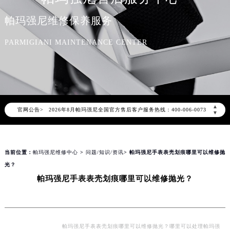
帕玛强尼维修保养服务
PARMIGIANI MAINTENANCE CENTER
2026年8月帕玛强尼中国区售后服务网络优化升级公告
▲
官网公告>
2026年8月帕玛强尼全国官方售后客户服务热线：400-006-0073
▼
帕玛强尼官方全国统一服务热线400-006-0073，服务覆盖中国大陆、香港、澳门、台湾全部区域（非大陆需加拨“+86”）
2026年8月帕玛强尼售后服务中心最新网点地址：
当前位置：
帕玛强尼维修中心
>
问题/知识/资讯
> 帕玛强尼手表表壳划痕哪里可以维修抛
北京市朝阳区建国门外大街甲6号华熙国际中心写字楼D座11层1102室（北京总部）（需提前预约）
光？
北京市东城区东长安街1号东方广场写字楼W3座6层602室（需提前预约）
帕玛强尼手表表壳划痕哪里可以维修抛光？
天津市和平区赤峰道136号天津国际金融中心写字楼26层2603室（需提前预约）
上海市徐汇区虹桥路3号港汇中心写字楼2座37层3705室（需提前预约）
上海市黄浦区南京东路299号宏伊国际广场写字楼8层806室（需提前预约）
南京市秦淮区中山南路1号（新街口）南京中心写字楼22层C1-1室（需提前预约）
帕玛强尼手表表壳划痕哪里可以维修抛光？哪里可以处理帕玛强