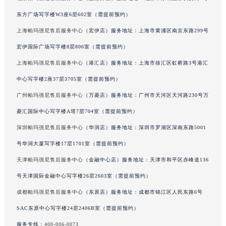
内蒙古自治区呼和浩特市玉泉区大学西街70号华润万象城写字楼（鄂尔多斯大厦）23层2326室（需提前预约）
东方广场写字楼W3座6层602室（需提前预约）
甘肃省兰州市七里河区西津西路16号兰州中心写字楼21层2102室（需提前预约）
上海帕玛强尼售后服务中心
（宏伊店）服务地址：上海市黄浦区南京东路299号
重庆市解放碑渝中区民权路28号英利国际金融中心写字楼20层01室（需提前预约）
宏伊国际广场写字楼8层806室（需提前预约）
黑龙江省大庆市萨尔图区会战大街帕玛强尼售后服务中心（需提前预约）
上海帕玛强尼售后服务中心
（港汇店）服务地址：上海市徐汇区虹桥路3号港汇
黑龙江省鹤岗市向阳区红军路帕玛强尼售后服务中心（需提前预约）
中心写字楼2座37层3705室（需提前预约）
黑龙江省黑河市爱辉区中央街帕玛强尼售后服务中心（需提前预约）
黑龙江省鸡西市鸡冠区红军路帕玛强尼售后服务中心（需提前预约）
广州帕玛强尼售后服务中心
（万菱店）服务地址：广州市天河区天河路230号万
黑龙江省佳木斯市向阳区长安路帕玛强尼售后服务中心（需提前预约）
菱汇国际中心写字楼A塔7层704室（需提前预约）
黑龙江省牡丹江市东安区太平路帕玛强尼售后服务中心（需提前预约）
深圳帕玛强尼售后服务中心
（华润店）服务地址：深圳市罗湖区深南东路5001
黑龙江省七台河市桃山区大同街帕玛强尼售后服务中心（需提前预约）
号华润大厦写字楼17层1701室（需提前预约）
黑龙江省齐齐哈尔市龙沙区龙华路帕玛强尼售后服务中心（需提前预约）
天津帕玛强尼售后服务中心
（金融中心店）服务地址：天津市和平区赤峰道136
黑龙江省双鸭山市尖山区新兴大街帕玛强尼售后服务中心（需提前预约）
号天津国际金融中心写字楼26层2603室（需提前预约）
黑龙江省绥化市北林区新华街与康庄路交叉口帕玛强尼售后服务中心（需提前预约）
成都帕玛强尼售后服务中心
（东原店）服务地址：成都市锦江区人民东路6号
黑龙江省伊春市伊美区通河路帕玛强尼售后服务中心（需提前预约）
吉林省白城市洮北区明仁南街帕玛强尼售后服务中心（需提前预约）
SAC东原中心写字楼24层2406B室（需提前预约）
吉林省白山市浑江区浑江大街帕玛强尼售后服务中心（需提前预约）
服务专线：
400-006-0073