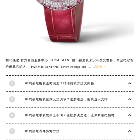
安徽省蚌埠市蚌山区淮河路帕玛强尼售后服务中心（需提前预约）
安徽省亳州市谯城区魏武大道帕玛强尼售后服务中心（需提前预约）
安徽省池州市贵池区长江路帕玛强尼售后服务中心（需提前预约）
安徽省滁州市琅琊区南谯北路帕玛强尼售后服务中心（需提前预约）
安徽省阜阳市颍州区颍州北路帕玛强尼售后服务中心（需提前预约）
安徽省淮北市相山区淮海路帕玛强尼售后服务中心（需提前预约）
安徽省淮南市田家庵区国庆中路帕玛强尼售后服务中心（需提前预约）
帕玛强尼 官方售后服务中心 PARMIGIANI 帕玛强尼从来没有改变世界，而是把它留
给佩戴它的人。 PARMIGIANI will never change the ......
详情 >
安徽省黄山市屯溪区黄山西路帕玛强尼售后服务中心（需提前预约）
安徽省六安市金安区解放中路帕玛强尼售后服务中心（需提前预约）
2
帕玛强尼腕表走时误差？精准调校方法大揭秘
安徽省马鞍山市雨山区湖南西路帕玛强尼售后服务中心（需提前预约）
安徽省宿州市埇桥区人民中路帕玛强尼售后服务中心（需提前预约）
3
帕玛强尼腕表星期无法调节？速解难题，腕表达人支招
安徽省铜陵市铜官区石城大道帕玛强尼售后服务中心（需提前预约）
安徽省芜湖市镜湖区中山路步行街帕玛强尼售后服务中心（需提前预约）
4
帕玛强尼手表发条上不满？轻松解决之道，让你精准把握时间
安徽省宣城市宣州区叠嶂西路帕玛强尼售后服务中心（需提前预约）
福建省龙岩市新罗区九一南路帕玛强尼售后服务中心（需提前预约）
5
帕玛强尼表耳拆卸方法
福建省南平市建阳区人民西路帕玛强尼售后服务中心（需提前预约）