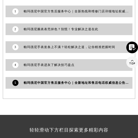
江西省吉安市吉州区井冈山大道帕玛强尼售后服务中心（需提前预约）
1
帕玛强尼中国官方售后服务中心｜全新热线和维修门店详细地址权威信息通告（2026年6月最新）
江西省景德镇市珠山区珠山中路帕玛强尼售后服务中心（需提前预约）
江西省九江市浔阳区浔阳路帕玛强尼售后服务中心（需提前预约）
2
帕玛强尼腕表表壳掉色？别慌！专业解决之道在此
江西省南昌市红谷滩新区红谷中大道998号绿地双子塔（中央广场）A1座办公楼14层1407室帕玛强尼售后服务中心（需提前预约）
江西省萍乡市安源区萍安北大道与康庄路交叉口帕玛强尼售后服务中心（需提前预约）

3
帕玛强尼手表发条上不满？轻松解决之道，让你精准把握时间
江西省上饶市信州区滨江西路帕玛强尼售后服务中心（需提前预约）
江西省新余市渝水区北湖西路帕玛强尼售后服务中心（需提前预约）

4
帕玛强尼手表进灰了解决技巧盘点
江西省宜春市袁州区中山中路帕玛强尼售后服务中心（需提前预约）
江西省鹰潭市月湖区胜利东路帕玛强尼售后服务中心（需提前预约）
5
帕玛强尼中国官方售后服务中心｜全新地址和售后电话权威信息公告（2026年7月最新）
山东省德州市德城区东风中路帕玛强尼售后服务中心（需提前预约）
山东省东营市东营区济南路帕玛强尼售后服务中心（需提前预约）
山东省济南市历下区经十路11111号华润中心写字楼（万象城）15层1508室帕玛强尼售后服务中心（需提前预约）
山东省济宁市任城区太白楼路帕玛强尼售后服务中心（需提前预约）
山东省莱芜市文化南路8号银座商城名表维修一楼名表维修帕玛强尼售后服务中心（需提前预约）
山东省临沂市兰山区解放路帕玛强尼售后服务中心（需提前预约）
轻轻滑动下方栏目探索更多精彩内容
山东省日照市东港区烟台路帕玛强尼售后服务中心（需提前预约）