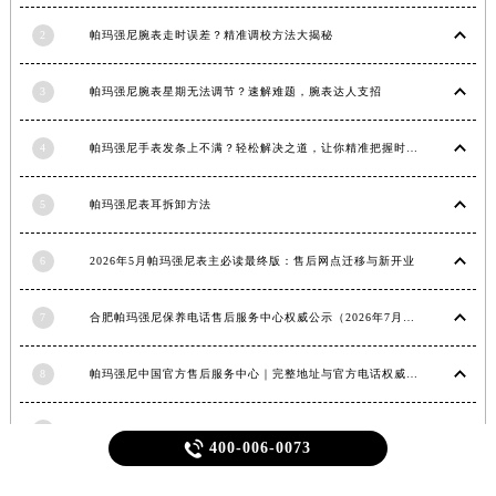
江西省九江市浔阳区浔阳路帕玛强尼售后服务中心（需提前预约）
2
帕玛强尼腕表走时误差？精准调校方法大揭秘
江西省南昌市红谷滩新区红谷中大道998号绿地双子塔（中央广场）A1座办公楼14层1407室帕玛强尼售后服务中心（需提前预约）
江西省萍乡市安源区萍安北大道与康庄路交叉口帕玛强尼售后服务中心（需提前预约）
3
帕玛强尼腕表星期无法调节？速解难题，腕表达人支招
江西省上饶市信州区滨江西路帕玛强尼售后服务中心（需提前预约）
江西省新余市渝水区北湖西路帕玛强尼售后服务中心（需提前预约）
4
帕玛强尼手表发条上不满？轻松解决之道，让你精准把握时间
江西省宜春市袁州区中山中路帕玛强尼售后服务中心（需提前预约）
5
帕玛强尼表耳拆卸方法
江西省鹰潭市月湖区胜利东路帕玛强尼售后服务中心（需提前预约）
山东省德州市德城区东风中路帕玛强尼售后服务中心（需提前预约）
6
2026年5月帕玛强尼表主必读最终版：售后网点迁移与新开业
山东省东营市东营区济南路帕玛强尼售后服务中心（需提前预约）
山东省济南市历下区经十路11111号华润中心写字楼（万象城）15层1508室帕玛强尼售后服务中心（需提前预约）
7
合肥帕玛强尼保养电话售后服务中心权威公示（2026年7月最新）
山东省济宁市任城区太白楼路帕玛强尼售后服务中心（需提前预约）
山东省莱芜市文化南路8号银座商城名表维修一楼名表维修帕玛强尼售后服务中心（需提前预约）
8
帕玛强尼中国官方售后服务中心｜完整地址与官方电话权威信息通知（2026年7月最新）
山东省临沂市兰山区解放路帕玛强尼售后服务中心（需提前预约）
山东省日照市东港区烟台路帕玛强尼售后服务中心（需提前预约）
9
帕玛强尼手表清洗保养需要多久？

400-006-0073
山东省泰安市泰山区财源街道泰山大街帕玛强尼售后服务中心（需提前预约）
山东省威海市环翠区新威海路89号振华商厦一楼名表维修帕玛强尼售后服务中心（需提前预约）