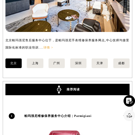
安徽省池州市贵池区长江路帕玛强尼售后服务中心（需提前预约）
安徽省滁州市琅琊区南谯北路帕玛强尼售后服务中心（需提前预约）
安徽省阜阳市颍州区颍州北路帕玛强尼售后服务中心（需提前预约）
安徽省淮北市相山区淮海路帕玛强尼售后服务中心（需提前预约）
安徽省淮南市田家庵区国庆中路帕玛强尼售后服务中心（需提前预约）
北京帕玛强尼售后服务中心位于，是帕玛强尼手表维修保养服务网点,中心技师均接受
上
国际化标准的职业培训....
详情 >
国际
安徽省黄山市屯溪区黄山西路帕玛强尼售后服务中心（需提前预约）
安徽省六安市金安区解放中路帕玛强尼售后服务中心（需提前预约）
北京
上海
广州
深圳
天津
成都
安徽省马鞍山市雨山区湖南西路帕玛强尼售后服务中心（需提前预约）
安徽省宿州市埇桥区人民中路帕玛强尼售后服务中心（需提前预约）
安徽省铜陵市铜官区石城大道帕玛强尼售后服务中心（需提前预约）
推荐阅读
安徽省芜湖市镜湖区中山路步行街帕玛强尼售后服务中心（需提前预约）
安徽省宣城市宣州区叠嶂西路帕玛强尼售后服务中心（需提前预约）

福建省龙岩市新罗区九一南路帕玛强尼售后服务中心（需提前预约）

福建省南平市建阳区人民西路帕玛强尼售后服务中心（需提前预约）
1
帕玛强尼维修保养服务中心介绍 | Parmigiani
福建省宁德市蕉城区天湖东路帕玛强尼售后服务中心（需提前预约）
福建省莆田市城厢区霞林街道荔华东大道帕玛强尼售后服务中心（需提前预约）