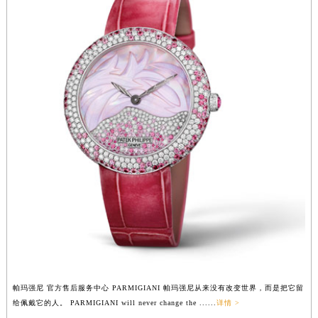
福建省三明市三元区东乾二路帕玛强尼售后服务中心（需提前预约）
福建省漳州市龙文区步港路帕玛强尼售后服务中心（需提前预约）
江苏省常州市新北区龙锦路1590号现代传媒中心5号楼10层1008室帕玛强尼售后服务中心（需提前预约）
江苏省淮安市清江浦区淮海北路帕玛强尼售后服务中心（需提前预约）
江苏省连云港市海州区通灌北路帕玛强尼售后服务中心（需提前预约）
江苏省南京市秦淮区中山南路1号南京中心22层22-C1-C3室帕玛强尼售后服务中心（需提前预约）
江苏省宿迁市宿城区西湖路帕玛强尼售后服务中心（需提前预约）
江苏省泰州市海陵区永定东路399号置地商务中心东塔（华润万象城）17层1706室帕玛强尼售后服务中心（需提前预约）
江苏省徐州市鼓楼区淮海东路29号苏宁广场IFC国际金融中心35层3508室帕玛强尼售后服务中心（需提前预约）
江苏省盐城市盐都区世纪大道5号盐城金融城写字楼1号楼16层1604室帕玛强尼售后服务中心（需提前预约）
江苏省扬州市邗江区国展路29号星耀天地写字楼1号楼18层1803室帕玛强尼售后服务中心（需提前预约）
江苏省镇江市京口区中山东路帕玛强尼售后服务中心（需提前预约）
江西省抚州市临川区赣东大道帕玛强尼售后服务中心（需提前预约）
江西省赣州市章贡区文清路帕玛强尼售后服务中心（需提前预约）
帕玛强尼 官方售后服务中心 PARMIGIANI 帕玛强尼从来没有改变世界，而是把它留
江西省吉安市吉州区井冈山大道帕玛强尼售后服务中心（需提前预约）
给佩戴它的人。 PARMIGIANI will never change the ......
详情 >
江西省景德镇市珠山区珠山中路帕玛强尼售后服务中心（需提前预约）