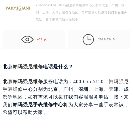
400-655-5150，帕玛强尼手表维修中心分别为北京、广州、深
扬州市邗江区国展路29号星耀天地写字楼1号楼18层1803室（需提前预约）
圳、上海、天津、成都等地区，如有需求可以拨打我们客服服务
盐城市盐都区世纪大道5号盐城金融城写字楼1号楼16层1604室（需提前预约）
电话，接下来我们帕玛强尼手…
泰州市海陵区永定东路399号置地商务中心东塔写字楼（华润万象城）17层1706室（需提前预约）
宁波市江北区大闸南路500号来福士广场办公楼20层2009室（需提前预约）

杭州市上城区钱江路1366号华润大厦写字楼A座5层503-5室（需提前预约）
406 次
2022-03-15
金华市金东区东市南街777号金华万达广场写字楼4号楼22层2209室（需提前预约）
绍兴市越城区胜利东路379号世茂天际中心写字楼8层805室（需提前预约）
嘉兴市南湖区广益路705号嘉兴世界贸易中心写字楼A座13层1304室（需提前预约）
北京
帕玛强尼维修
电话是什么？
南昌市红谷滩新区红谷中大道998号绿地双子塔（中央广场）A1座办公楼14层07室（需提前预约）
济南市历下区经十路11111号华润中心写字楼（万象城）15层1508室（需提前预约）
北京帕玛强尼维修
服务电话为：400-655-5150，
帕玛强尼
手表维修
中心分别为北京、广州、深圳、上海、天津、成
广州市天河区天河路230号万菱汇国际中心写字楼A塔7层704室（需提前预约）
都等地区，如有需求可以拨打我们客服服务电话，接下来
广州市越秀区环市东路371-375号世界贸易中心大厦南塔写字楼15层07室（需提前预约）
我们
帕玛强尼手表维修中心
将为大家分享一些手表常识，
深圳市罗湖区深南东路5001号华润大厦写字楼17层1701室（需提前预约）
希望可以帮助大家。
惠州市惠城区江北文昌一路7号华贸大厦写字楼1座30层05室（需提前预约）
厦门市思明区湖滨东路95号华润大厦写字楼B座11层1104室（需提前预约）
福州市鼓楼区五四路128-1号恒力城写字楼15层03室（需提前预约）