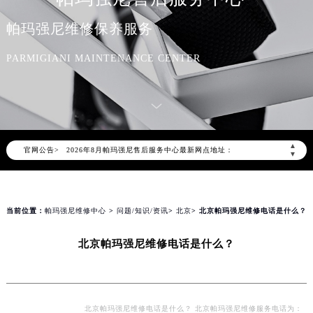
帕玛强尼维修保养服务
PARMIGIANI MAINTENANCE CENTER
2026年8月帕玛强尼中国区售后服务网络优化升级公告
2026年8月帕玛强尼全国官方售后客户服务热线：400-006-0073
帕玛强尼官方全国统一服务热线400-006-0073，服务覆盖中国大陆、香港、澳门、台湾全部区域（非大陆需加拨“+86”）
▲
官网公告>
2026年8月帕玛强尼售后服务中心最新网点地址：
▼
北京市朝阳区建国门外大街甲6号华熙国际中心写字楼D座11层1102室（北京总部）（需提前预约）
北京市东城区东长安街1号东方广场写字楼W3座6层602室（需提前预约）
天津市和平区赤峰道136号天津国际金融中心写字楼26层2603室（需提前预约）
当前位置：
帕玛强尼维修中心
>
问题/知识/资讯
>
北京
> 北京帕玛强尼维修电话是什么？
上海市徐汇区虹桥路3号港汇中心写字楼2座37层3705室（需提前预约）
北京帕玛强尼维修电话是什么？
上海市黄浦区南京东路299号宏伊国际广场写字楼8层806室（需提前预约）
南京市秦淮区中山南路1号（新街口）南京中心写字楼22层C1-1室（需提前预约）
常州市新北区龙锦路1590号现代传媒中心写字楼5号楼10层1008室（需提前预约）
徐州市鼓楼区淮海东路29号苏宁广场IFC国际金融中心写字楼35层3508室（需提前预约）
北京帕玛强尼维修电话是什么？ 北京帕玛强尼维修服务电话为：