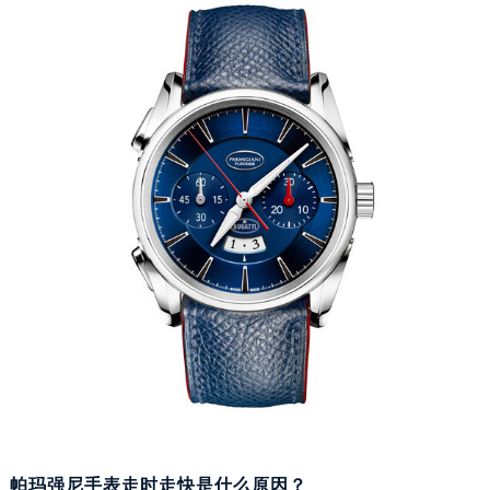
成都市锦江区人民东路6号SAC东原中心写字楼24层2406B室（需提前预约）
重庆市江北区观音桥步行街2号融恒时代广场写字楼9层902室（需提前预约）
长沙市芙蓉区定王台街道建湘路393号世茂环球金融中心写字楼（芙蓉广场）10层13室（需提前预约）
郑州市二七区铭功路10号华润大厦写字楼29层2905室（需提前预约）
太原市迎泽区解放路15号亨得利名表服务中心（品牌授权店）3层整层（需提前预约）
沈阳市沈河区中街路137号亨得利名表服务中心（品牌授权店）1层整层（需提前预约）
沈阳市沈河区中街路83号亨得利名表服务中心（品牌授权店）1层整层（需提前预约）
乌鲁木齐市天山区红山路26号时代广场（CCMALL）C座17层17-B（需提前预约）
温州市鹿城区锦绣路1067号置信广场10层1015室（需提前预约）
哈尔滨市道里区友谊西路600号富力中心T2座写字楼29层03室（需提前预约）
大连市中山区人民路15号国际金融大厦7层G室（需提前预约）
佛山市禅城区季华五路57号万科金融中心C座12层1205室（需提前预约）
东莞市东城街道鸿福东路1号民盈国贸中心T1写字楼9层907室（需提前预约）
无锡市梁溪区人民中路139号恒隆广场写字楼1座11层1104室（需提前预约）
南通市崇川区工农路57号圆融广场写字楼16层1603室（需提前预约）
苏州市苏州工业园区星港街199号苏州中心办公楼C座22层08室（需提前预约）
帕玛强尼手表走时走快是什么原因？