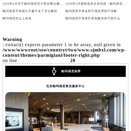
2026年6月关于帕玛强尼官方售后网点搬迁及新增的正式文件（修订）
2026年5月最新发布文本内容：帕玛强尼官方保养维修中心网点变动（迁址新增）详情
内蒙古自治区兴安盟市乌兰浩特市兴安大街帕玛强尼售后服务中心（需提前预约）
帕玛强尼手表很久不戴不走了怎么解决
帕玛强尼手表走时不准处理技巧详解
山西省大同市平城区迎宾街帕玛强尼售后服务中心（需提前预约）
帕玛强尼怎么上发条
帕玛强尼手表表针变色解决技巧是什么
山西省晋城市城区黄华街帕玛强尼售后服务中心（需提前预约）
山西省晋中市榆次区顺城街帕玛强尼售后服务中心（需提前预约）
山西省临汾市尧都区解放路帕玛强尼售后服务中心（需提前预约）
Warning
: extract() expects parameter 1 to be array, null given in
山西省吕梁市离石区永宁中路与建设街交叉口帕玛强尼售后服务中心（需提前预约）
/www/wwwroot/seo/countryt/two/www.sjmbxl.com/wp-
content/themes/parmigiani/footer-right.php
山西省朔州市朔城区怡西路与鄯阳西街交汇处帕玛强尼售后服务中心（需提前预约）
on line
20
山西省忻州市忻府区和平东街与七一南路交叉口帕玛强尼售后服务中心（需提前预约）
山西省阳泉市郊区平阳东街与新城大道交叉口帕玛强尼售后服务中心（需提前预约）
帕玛强尼保养
山西省运城市盐湖区河东街帕玛强尼售后服务中心（需提前预约）
北京帕玛强尼售后服务中心
山西省长治市潞州区英雄中路帕玛强尼售后服务中心（需提前预约）
山西省太原市迎泽区迎泽街道解放路15号亨得利名表维修授权店3楼帕玛强尼售后服务中心（需提前预约）
天津市和平区赤峰道136号天津国际金融中心26层2603室帕玛强尼售后服务中心（需提前预约）
安徽省安庆市迎江区人民路帕玛强尼售后服务中心（需提前预约）
安徽省蚌埠市蚌山区淮河路帕玛强尼售后服务中心（需提前预约）
安徽省亳州市谯城区魏武大道帕玛强尼售后服务中心（需提前预约）