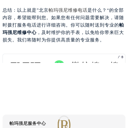
重庆市解放碑渝中区民权路28号英利国际金融中心写字楼20层01室（需提前预约）
总结：以上就是”
北京
帕玛强尼维修电话
是什么？
“的全部
黑龙江省大庆市萨尔图区会战大街帕玛强尼售后服务中心（需提前预约）
内容，希望能帮到您。如果您有任何问题需要解决，请随
黑龙江省鹤岗市向阳区红军路帕玛强尼售后服务中心（需提前预约）
时拨打服务电话进行详细咨询。你可以随时送到专业的
帕
黑龙江省黑河市爱辉区中央街帕玛强尼售后服务中心（需提前预约）
玛强尼维修中心
，及时维护你的手表，以免给你带来巨大
黑龙江省鸡西市鸡冠区红军路帕玛强尼售后服务中心（需提前预约）
损失。我们将随时为你提供高质量的专业服务。
黑龙江省佳木斯市向阳区长安路帕玛强尼售后服务中心（需提前预约）
黑龙江省牡丹江市东安区太平路帕玛强尼售后服务中心（需提前预约）
黑龙江省七台河市桃山区大同街帕玛强尼售后服务中心（需提前预约）
黑龙江省齐齐哈尔市龙沙区龙华路帕玛强尼售后服务中心（需提前预约）
黑龙江省双鸭山市尖山区新兴大街帕玛强尼售后服务中心（需提前预约）
黑龙江省绥化市北林区新华街与康庄路交叉口帕玛强尼售后服务中心（需提前预约）
黑龙江省伊春市伊美区通河路帕玛强尼售后服务中心（需提前预约）
吉林省白城市洮北区明仁南街帕玛强尼售后服务中心（需提前预约）
吉林省白山市浑江区浑江大街帕玛强尼售后服务中心（需提前预约）
吉林省吉林市船营区河南街帕玛强尼售后服务中心（需提前预约）
帕玛强尼服务中心
吉林省辽源市龙山区人民大街帕玛强尼售后服务中心（需提前预约）