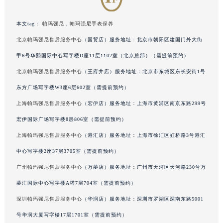
吉林省梅河口市新华街道梅河大街帕玛强尼售后服务中心（需提前预约）
吉林省四平市铁东区紫气大路与南九经街交汇处帕玛强尼售后服务中心（需提前预约）
本文tag：
帕玛强尼
，
帕玛强尼手表保养
吉林省松原市宁江区五环大街帕玛强尼售后服务中心（需提前预约）
北京帕玛强尼售后服务中心
（国贸店）服务地址：北京市朝阳区建国门外大街
吉林省通化市东昌区环通乡江南大街帕玛强尼售后服务中心（需提前预约）
甲6号华熙国际中心写字楼D座11层1102室（北京总部）（需提前预约）
吉林省延边市延吉市解放路帕玛强尼售后服务中心（需提前预约）
北京帕玛强尼售后服务中心
（王府井店）服务地址：北京市东城区东长安街1号
辽宁省鞍山市铁东区站前街帕玛强尼售后服务中心（需提前预约）
东方广场写字楼W3座6层602室（需提前预约）
辽宁省本溪市平山区胜利路帕玛强尼售后服务中心（需提前预约）
上海帕玛强尼售后服务中心
（宏伊店）服务地址：上海市黄浦区南京东路299号
辽宁省朝阳市双塔区新华路帕玛强尼售后服务中心（需提前预约）
宏伊国际广场写字楼8层806室（需提前预约）
辽宁省丹东市振兴区七经街帕玛强尼售后服务中心（需提前预约）
辽宁省抚顺市新抚区东一路帕玛强尼售后服务中心（需提前预约）
上海帕玛强尼售后服务中心
（港汇店）服务地址：上海市徐汇区虹桥路3号港汇
辽宁省阜新市海州区解放大街帕玛强尼售后服务中心（需提前预约）
中心写字楼2座37层3705室（需提前预约）
辽宁省葫芦岛市连山区中央路帕玛强尼售后服务中心（需提前预约）
广州帕玛强尼售后服务中心
（万菱店）服务地址：广州市天河区天河路230号万
辽宁省锦州市古塔区中央大街帕玛强尼售后服务中心（需提前预约）
菱汇国际中心写字楼A塔7层704室（需提前预约）
辽宁省辽阳市白塔区新运大街帕玛强尼售后服务中心（需提前预约）
深圳帕玛强尼售后服务中心
（华润店）服务地址：深圳市罗湖区深南东路5001
辽宁省盘锦市兴隆台区石油大街帕玛强尼售后服务中心（需提前预约）
号华润大厦写字楼17层1701室（需提前预约）
辽宁省铁岭市银州区南马路帕玛强尼售后服务中心（需提前预约）