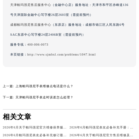
天津帕玛强尼售后服务中心
（金融中心店）服务地址：天津市和平区赤峰道136
辽宁省营口市站前区市府路与渤海大街交叉口帕玛强尼售后服务中心（需提前预约）
辽宁省沈阳市沈河区中街路137号亨得利名表维修授权店1楼帕玛强尼售后服务中心（需提前预约）
号天津国际金融中心写字楼26层2603室（需提前预约）
辽宁省沈阳市沈河区中街路83号亨得利名表维修授权店1楼帕玛强尼售后服务中心（需提前预约）
成都帕玛强尼售后服务中心
（东原店）服务地址：成都市锦江区人民东路6号
北京市朝阳区建国门外大街甲6号华熙国际中心D座11层1102室帕玛强尼售后服务中心（北京总部）（需提前预约）
SAC东原中心写字楼24层2406B室（需提前预约）
北京市东城区东长安街1号王府井东方广场W3座6层602室帕玛强尼售后服务中心（需提前预约）
服务专线：
400-006-0073
河北省保定市竞秀区朝阳北大街北国先天下帕玛强尼售后服务中心（需提前预约）
本页链接：
http://www.sjmbxl.com/problems/1047.html
内蒙古自治区阿拉善盟市左旗土尔扈特大街帕玛强尼售后服务中心（需提前预约）
内蒙古自治区巴彦淖尔市临河区新华街帕玛强尼售后服务中心（需提前预约）
内蒙古自治区包头市青山区幸福路甲3号王府井百货名表维修帕玛强尼售后服务中心（需提前预约）
内蒙古自治区赤峰市红山区哈达街帕玛强尼售后服务中心（需提前预约）
上一篇:
上海帕玛强尼手表维修点电话是什么？
内蒙古自治区鄂尔多斯市东胜区伊金霍洛街帕玛强尼售后服务中心（需提前预约）
下一篇:
天津帕玛强尼手表走时误差怎么处理？
内蒙古自治区呼伦贝尔市海拉尔区中央街帕玛强尼售后服务中心（需提前预约）
内蒙古自治区通辽市科尔沁区明仁大街帕玛强尼售后服务中心（需提前预约）
相关文章
内蒙古自治区乌海市海勃湾区人民南路帕玛强尼售后服务中心（需提前预约）
2026年6月关于帕玛强尼官方维修保养服务中心搬迁及新增的正式文件
2026年6月帕玛强尼表友必备补充手册：售后网点搬迁及新开
内蒙古自治区乌兰察布市集宁区恩和大街帕玛强尼售后服务中心（需提前预约）
2026年6月帕玛强尼表友必备补充修订最终信息：售后网点搬迁及新开
2026年6月关于帕玛强尼官方售后维修及保养中心网点搬迁与新增的公告
内蒙古自治区锡林郭勒盟市锡林浩特市光明街与额尔敦路交叉口帕玛强尼售后服务中心（需提前预约）