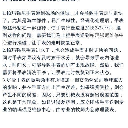
武汉市江汉区解放大道686号世界贸易大厦38层09室（需提前预约）
1.帕玛强尼手表遭到磁场的侵蚀，才会导致手表走时走快
南宁市青秀区金湖路59号地王大厦12楼1224室（需提前预约）
了。尤其是游丝部件，易产生磁性。经磁化处理后，手表
合肥市蜀山区潜山路111号万象城华润大厦B座12楼03室（需提前预约）
游丝环粘在一起旋转，使手表行走速度加快2-3小时。遇
泉州市丰泽区宝洲路729号浦西万达中心写字楼A座7楼709室（需提前预约）
到这样的问题，需要我们马上把手表送到
帕玛强尼维修中
青岛市南区山东路6号华润大厦B座22层04室（需提前预约）
心
进行消磁，让手表的走时恢复正常。
烟台市芝罘区胜利路139号万达金融中心A座907室（需提前预约）
2.帕玛强尼手表进水了，也会造成手表走时走快的问题，
长春市朝阳区西安大路727号中银大厦A座(旺进大厦)18层09室（需提前预约）
同时手表如果没有及时擦干水分，就会导致手表内部进
贵阳市南明区都司高架桥路33号亨特国际金融中心14楼14D（需提前预约）
水，时间长，可能导致手表的机芯出现故障。然后，我们
昆明市盘龙区北京路928号同德昆明广场写字楼10层06室（需提前预约）
需要将手表清洗干净，让手表走时恢复到正常状态。
石家庄市长安区中山东路39号勒泰中心写字楼B座13层07室（需提前预约）
3.尽管手表的振动频率有所增加，但它仍然受到地球重力
西安市碑林区南关正街88号华侨城长安国际中心E座6楼10室（需提前预约）
的影响，并在垂直方向上产生误差。如果弹簧受拉，则会
海口市龙华区金贸东路5号海口华润大厦B座17层1707室（需提前预约）
产生不同的误差。因此，只要机械表没有超出误差范围，
唐山市路南区新华东道100号万达广场写字楼A座10层1002室（需提前预约）
这也是正常现象。如超过误差范围，应立即将手表送到专
业的帕玛强尼维修中心，由专业的技师为您修理爱表。
台州市椒江区东海大道1800号腾达中心东1幢20楼2002室（需提前预约）
内蒙古自治区呼和浩特市玉泉区大学西街70号华润万象城写字楼（鄂尔多斯大厦）23层2326室（需提前预约）
甘肃省兰州市七里河区西津西路16号兰州中心写字楼21层2102室（需提前预约）