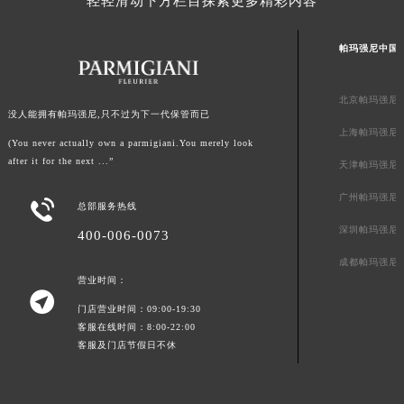
轻轻滑动下方栏目探索更多精彩内容
帕玛强尼中国
北京帕玛强尼
没人能拥有帕玛强尼,只不过为下一代保管而已
上海帕玛强尼
(You never actually own a parmigiani.You merely look
after it for the next ...”
天津帕玛强尼
广州帕玛强尼

总部服务热线
深圳帕玛强尼
400-006-0073
成都帕玛强尼
营业时间：

门店营业时间：09:00-19:30
客服在线时间：8:00-22:00
客服及门店节假日不休