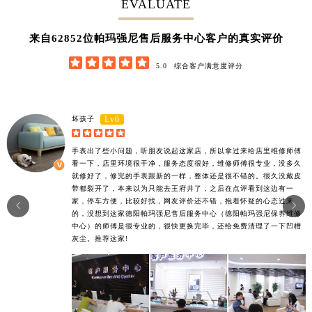
EVALUATE
62852
来自
位帕玛强尼售后服务中心客户的真实评价





5.0
综合客户满意度评分
Lv6
坏孩子





手表出了些小问题，听朋友说起这家店，所以拿过来给店里维修师傅
看一下，店里环境很干净，服务态度很好，维修师傅很专业，没多久
就修好了，修完的手表跟新的一样，整体还是很不错的。很久没戴皮
带都裂开了，本来以为只能去王府井了，之后在点评看到这边有一
家，停车方便，比较好找，网友评价还不错，抱着怀疑的心态过来


的，没想到这家德阳帕玛强尼售后服务中心（德阳帕玛强尼保养维修
中心）的师傅是很专业的，很快更换完毕，还给免费清理了一下凹槽
灰尘。推荐这家!