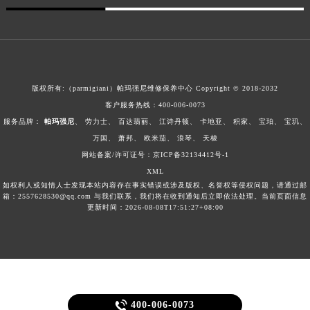
版权所有:（parmigiani）帕玛强尼维修保养中心 Copyright © 2018-2032
客户服务热线：
400-006-0073
服务品牌：
帕玛强尼
、
劳力士
、
百达翡丽
、
江诗丹顿
、
卡地亚
、
积家
、
宝珀
、
宝玑
、
万国
、
萧邦
、
欧米茄
、
浪琴
、
天梭
网站备案/许可证号：京ICP备32134412号-1
XML
如权利人或知情人士发现本站内容存在事实错误或涉及版权、名誉权等侵权问题，请通过邮
箱：2557628530@qq.com 与我们联系，我们将在收到通知后立即依法处理。当前页面信息
更新时间：2026-08-08T17:51:27+08:00

400-006-0073