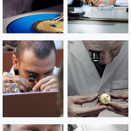


北京帕玛强尼维修
上海帕玛强尼维修
艾德琳·亚历桑德拉
艾莉森·安吉莉亚
资深帕玛强尼技师
资深帕玛强尼技师
是帕玛强尼售后服务中心
是帕玛强尼售后服务中心
(帕玛强尼保养维修中心)
(帕玛强尼保养维修中心)
的高级技师之一
的高级技师之一
Guangzhou parmigiani Maintain
Shenzhen parmigiani Maintain center
center

深圳帕玛强尼维修

广州帕玛强尼维修