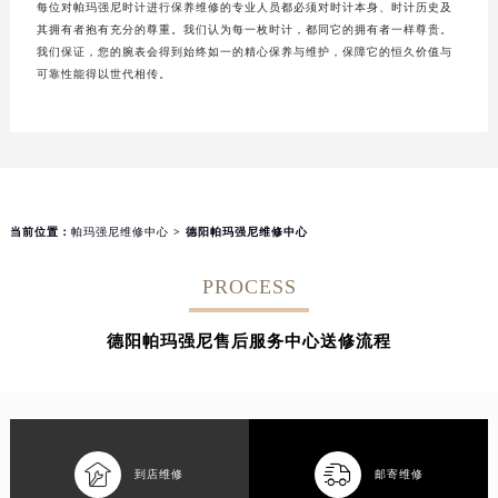
每位对帕玛强尼时计进行保养维修的专业人员都必须对时计本身、时计历史及
其拥有者抱有充分的尊重。我们认为每一枚时计，都同它的拥有者一样尊贵。
我们保证，您的腕表会得到始终如一的精心保养与维护，保障它的恒久价值与
可靠性能得以世代相传。
当前位置：
帕玛强尼维修中心
> 德阳帕玛强尼维修中心
PROCESS
德阳帕玛强尼售后服务中心送修流程


到店维修
邮寄维修