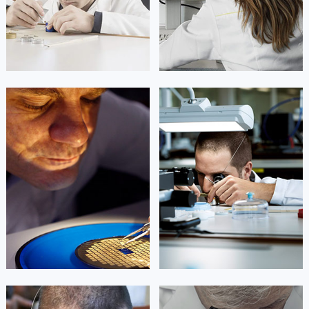
凯罗尔·切尔西
达芙妮·克劳迪娅
资深帕玛强尼技师
资深帕玛强尼技师
是帕玛强尼售后服务中心
是帕玛强尼售后服务中心
(帕玛强尼保养维修中心)
(帕玛强尼保养维修中心)
的高级技师之一
的高级技师之一
Beijing parmigiani Maintain center
Shanghai parmigiani Maintain center


北京帕玛强尼维修
上海帕玛强尼维修
艾德琳·亚历桑德拉
艾莉森·安吉莉亚