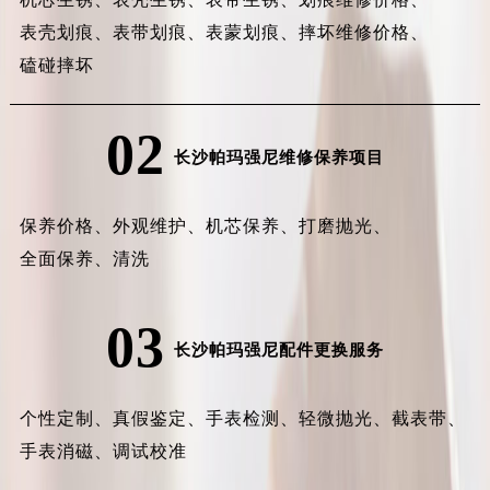
表壳划痕、
表带划痕、
表蒙划痕、
摔坏维修价格、
磕碰摔坏
02
长沙帕玛强尼维修保养项目
保养价格、
外观维护、
机芯保养、
打磨抛光、
全面保养、
清洗
03
长沙帕玛强尼配件更换服务
个性定制、
真假鉴定、
手表检测、
轻微抛光、
截表带、
手表消磁、
调试校准