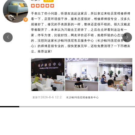





手表出了些小问题，听朋友说起这家店，所以拿过来给店里维修师傅
看一下，店里环境很干净，服务态度很好，维修师傅很专业，没多久
就修好了，修完的手表跟新的一样，整体还是很不错的。很久没戴皮
带都裂开了，本来以为只能去王府井了，之后在点评看到这边有一
家，停车方便，比较好找，网友评价还不错，抱着怀疑的心态过来


的，没想到这家长沙帕玛强尼售后服务中心（长沙帕玛强尼保养中
心）的师傅是很专业的，很快更换完毕，还给免费清理了一下凹槽灰
尘。推荐这家!
2026-8-6 12:2
更新于
长沙帕玛强尼维修服务中心