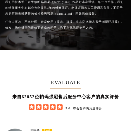
我们的技术部门在维修帕玛强尼（parmigiani）作品时非常谨慎。每一次维修，我们
的维修服务中心都会为您提供3年的维修保证。此保证涵盖人工费用和备件，不同于
您购买腕表时获得的长沙帕玛强尼（parmigiani）国际保修服务。
任何由事故、不当处理、错误使用（撞击、碰撞、将非防水腕表置于潮湿环境等）、
修改、操作进行的维修而造成的问题，均不在此保证范围之内。
EVALUATE
62852
来自
位帕玛强尼售后服务中心客户的真实评价





5.0
综合客户满意度评分
Lv6
坏孩子