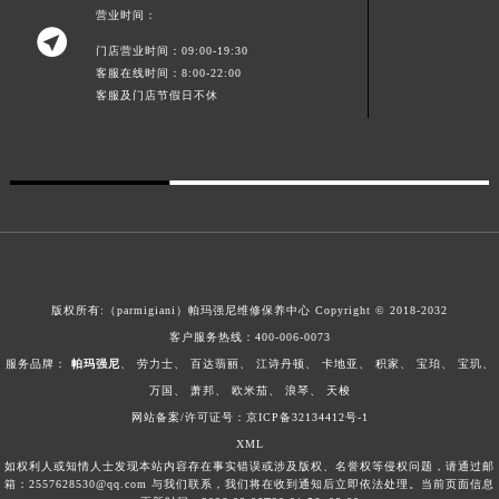
营业时间：

门店营业时间：09:00-19:30
客服在线时间：8:00-22:00
客服及门店节假日不休
版权所有:（parmigiani）帕玛强尼维修保养中心 Copyright © 2018-2032
客户服务热线：
400-006-0073
服务品牌：
帕玛强尼
、
劳力士
、
百达翡丽
、
江诗丹顿
、
卡地亚
、
积家
、
宝珀
、
宝玑
、
万国
、
萧邦
、
欧米茄
、
浪琴
、
天梭
网站备案/许可证号：京ICP备32134412号-1
XML
如权利人或知情人士发现本站内容存在事实错误或涉及版权、名誉权等侵权问题，请通过邮
箱：2557628530@qq.com 与我们联系，我们将在收到通知后立即依法处理。当前页面信息