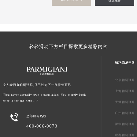
400-006-0073
提交服务
轻轻滑动下方栏目探索更多精彩内容
帕玛强尼中国
北京帕玛强尼
没人能拥有帕玛强尼,只不过为下一代保管而已
上海帕玛强尼
(You never actually own a parmigiani.You merely look
after it for the next ...”
天津帕玛强尼
广州帕玛强尼

总部服务热线
深圳帕玛强尼
400-006-0073
成都帕玛强尼