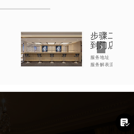
步骤二：
帕
到门店
服务地址
服务解表流程
