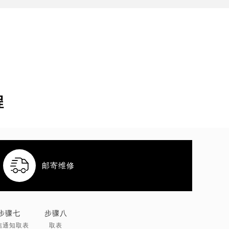
程

邮寄维修
步骤七
步骤八
信通知取表
取表