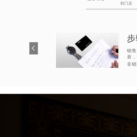
到门店
步
销售
表，
非销