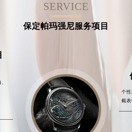
SERVICE
保定帕玛强尼服务项目
目
格、
、
个性
、
截表