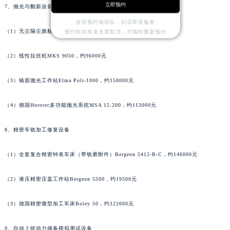
香港特别行政区铜锣湾区湾仔区轩尼诗道帕玛强尼售后服务中心（需提前预约）
立即预约
7、抛光与翻新设备
河南省安阳市文峰区解放大道帕玛强尼售后服务中心（需提前预约）
提前预约免排队，到店即享服务
河南省鹤壁市淇滨区九州路帕玛强尼售后服务中心（需提前预约）
（1）无尘隔尘旗舰抛光机Bergeon 6680，约69000元
预约时间有变无需取消，可随时重新预约
河南省济源市沁园街道济水大道帕玛强尼售后服务中心（需提前预约）
（2）线性拉丝机MKS 9050，约96000元
河南省焦作市解放区解放路帕玛强尼售后服务中心（需提前预约）
河南省开封市鼓楼区中山路帕玛强尼售后服务中心（需提前预约）
（3）镜面抛光工作站Elma Poli-1000，约158000元
河南省洛阳市西工区中州中路与解放路交叉口帕玛强尼售后服务中心（需提前预约）
河南省漯河市源汇区交通路帕玛强尼售后服务中心（需提前预约）
（4）德国Horotec多功能抛光系统MSA 15.200，约113000元
河南省南阳市宛城区范蠡东路与南都路交叉口帕玛强尼售后服务中心（需提前预约）
8、精密车铣加工修复设备
河南省平顶山市卫东区建设路帕玛强尼售后服务中心（需提前预约）
河南省濮阳市大华龙区开州路绿城路交叉口帕玛强尼售后服务中心（需提前预约）
（1）全套复合精密钟表车床（带铣磨附件）Bergeon 5412-B-C，约146000元
河南省三门峡市湖滨区和平路帕玛强尼售后服务中心（需提前预约）
河南省商丘市梁园区神火大道帕玛强尼售后服务中心（需提前预约）
（2）液压精密压盖工作站Bergeon 5500，约19500元
河南省新乡市红旗区人民路帕玛强尼售后服务中心（需提前预约）
河南省信阳市浉河区东方红大道帕玛强尼售后服务中心（需提前预约）
（3）德国精密微型加工车床Boley 50，约122000元
河南省许昌市魏都区建安大道与八龙路交叉口帕玛强尼售后服务中心（需提前预约）
9、自动上链动力储备模拟测试设备