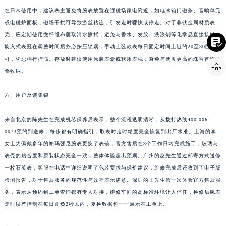
云南省昭通市昭阳区青年路帕玛强尼售后服务中心（需提前预约）
在日常使用中，建议表主避免将腕表放置在强磁场家电附近，如电冰箱门磁条、音响单元
台湾省台北市万华区中华路帕玛强尼售后服务中心（需提前预约）
或电磁炉面板，磁场干扰可导致游丝粘连，引发走时骤快或停走。对于非钛金属材质表
台湾省新北市板桥区文化路帕玛强尼售后服务中心（需提前预约）
壳，应定期使用微纤维布蘸取清水擦拭，避免与香水、发胶、洗涤剂等化学品直接接触。

台湾省桃园市中坜区中丰路帕玛强尼售后服务中心（需提前预约）
旋入式表冠在调整时间后务必按压锁紧，手动上弦款表每日固定时间上链约20至30圈即
台湾省台中市西屯区文华路帕玛强尼售后服务中心（需提前预约）
可，切忌强行拧满。存放时建议使用原装表盒或软质表枕，避免与硬度更高的珠宝首饰堆

叠收纳。
台湾省台南市中西区国华街帕玛强尼售后服务中心（需提前预约）
台湾省高雄市新兴区五福路帕玛强尼售后服务中心（需提前预约）
六、用户反馈集锦
台湾省基隆市仁爱区仁三路帕玛强尼售后服务中心（需提前预约）
台湾省新竹市东区中正路帕玛强尼售后服务中心（需提前预约）
来自北京的陈先生在完成机芯保养后表示，整个流程透明清晰，从拨打热线400-006-
台湾省嘉义市东区文化路帕玛强尼售后服务中心（需提前预约）
0073预约到送修，每步都有明确指引，取表时走时精度完全恢复到出厂水准。上海的李
重庆市江北区观音桥步行街2号融恒时代广场9层902室帕玛强尼售后服务中心（需提前预约）
女士为佩戴多年的帕玛强尼腕表更换了表镜，官方售后在3个工作日内完成施工，玻璃与
表壳的贴合度和原装状态完全一致，整体体验超出预期。广州的赵先生通过邮寄方式送修
新疆维吾尔自治区乌鲁木齐市天山区红山路26号时代广场（CCMALL）C座17层17-B帕玛强尼售后服务中心（需提前预约）
一枚石英表，客服在电话中详细说明了包装要求与保价建议，维修完成后还收到了电子版
浙江省温州市鹿城区锦绣路1067号置信广场10层1015室帕玛强尼售后服务中心（需提前预约）
检测报告，对于售后服务的规范性与效率表示满意。深圳的王先生第一次体验官方售后服
黑龙江省哈尔滨市道里区友谊西路600号富力中心T2座写字楼29层03室室帕玛强尼售后服务中心（需提前预约）
务，表示从预约到工单查询都有专人对接，维修车间的高标准环境让人信任，检修后腕表
辽宁省大连市中山区人民路15号国际金融大厦7层G室帕玛强尼售后服务中心（需提前预约）
走时误差控制在每日正负2秒以内，复检数据也一一展示在工单上。
广东省佛山市禅城区季华五路57号万科金融中心C座12层1205室帕玛强尼售后服务中心（需提前预约）