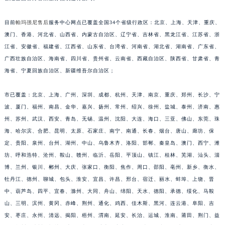
江西省南昌市红谷滩新区红谷中大道998号绿地双子塔（中央广场）A1座办公楼14层1407室帕玛强尼售后服务中心（需提前预约）
江西省萍乡市安源区萍安北大道与康庄路交叉口帕玛强尼售后服务中心（需提前预约）
目前
帕玛强尼售后
服务中心网点已覆盖全国34个省级行政区：北京、上海、天津、重庆、
江西省上饶市信州区滨江西路帕玛强尼售后服务中心（需提前预约）
澳门、香港、河北省、山西省、内蒙古自治区、辽宁省、吉林省、黑龙江省、江苏省、浙
江西省新余市渝水区北湖西路帕玛强尼售后服务中心（需提前预约）
江省、安徽省、福建省、江西省、山东省、台湾省、河南省、湖北省、湖南省、广东省、
江西省宜春市袁州区中山中路帕玛强尼售后服务中心（需提前预约）
广西壮族自治区、海南省、四川省、贵州省、云南省、西藏自治区、陕西省、甘肃省、青
海省、宁夏回族自治区、新疆维吾尔自治区；
江西省鹰潭市月湖区胜利东路帕玛强尼售后服务中心（需提前预约）
山东省德州市德城区东风中路帕玛强尼售后服务中心（需提前预约）
市已覆盖：北京、上海、广州、深圳、成都、杭州、天津、南京、重庆、郑州、长沙、宁
山东省东营市东营区济南路帕玛强尼售后服务中心（需提前预约）
波、厦门、福州、南昌、金华、嘉兴、扬州、常州、绍兴、徐州、盐城、泰州、济南、惠
山东省济南市历下区经十路11111号华润中心写字楼（万象城）15层1508室帕玛强尼售后服务中心（需提前预约）
州、苏州、武汉、西安、青岛、无锡、温州、沈阳、大连、海口、三亚、佛山、东莞、珠
山东省济宁市任城区太白楼路帕玛强尼售后服务中心（需提前预约）
海、哈尔滨、合肥、昆明、太原、石家庄、南宁、南通、长春、烟台、唐山、廊坊、保
山东省莱芜市文化南路8号银座商城名表维修一楼名表维修帕玛强尼售后服务中心（需提前预约）
定、贵阳、泉州、台州、湖州、中山、乌鲁木齐、洛阳、邯郸、秦皇岛、澳门、西宁、潍
坊、呼和浩特、沧州、鞍山、赣州、临沂、岳阳、平顶山、镇江、桂林、芜湖、汕头、淄
山东省临沂市兰山区解放路帕玛强尼售后服务中心（需提前预约）
博、兰州、银川、郴州、大庆、张家口、衡阳、焦作、周口、邵阳、亳州、新乡、衡水、
山东省日照市东港区烟台路帕玛强尼售后服务中心（需提前预约）
牡丹江、德州、聊城、包头、淮安、宜昌、许昌、邢台、宿迁、丽水、蚌埠、上饶、晋
山东省泰安市泰山区财源街道泰山大街帕玛强尼售后服务中心（需提前预约）
中、葫芦岛、四平、宜春、滁州、大同、舟山、绵阳、天水、德阳、承德、绥化、马鞍
山东省威海市环翠区新威海路89号振华商厦一楼名表维修帕玛强尼售后服务中心（需提前预约）
山、三明、滨州、黄冈、赤峰、荆州、通化、鸡西、佳木斯、黑河、连云港、阜阳、吉
山东省潍坊市奎文区东风东街帕玛强尼售后服务中心（需提前预约）
安、枣庄、永州、清远、揭阳、梧州、渭南、延安、长治、运城、淮南、莆田、荆门、益