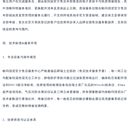
四川省泸州市江阳区治平路帕玛强尼售后服务中心（需提前预约）
每位用户在完成服务后，都会收到由官方售后本部签发的电子质保卡与纸质维修报告，其
中清晰列明服务项目、更换配件清单及质保起止日期。质保服务仅限在帕玛强尼官方售后
四川省眉山市东坡区三苏路帕玛强尼售后服务中心（需提前预约）
本部或由其直营管理的服务点履行，不支持跨地其他非官方渠道核销。建议表主妥善保管
四川省绵阳市涪城区翠花街帕玛强尼售后服务中心（需提前预约）
全部单据，首次在官方系统登记的客户信息将同步录入品牌全国售后服务数据库，支持后
四川省南充市高坪区江东大道帕玛强尼售后服务中心（需提前预约）
续远程查询与预约。
四川省内江市东兴区汉安大道帕玛强尼售后服务中心（需提前预约）
四川省攀枝花市东区三线大道北段帕玛强尼售后服务中心（需提前预约）
四、技术标准&服务环境
四川省遂宁市船山区香林南路帕玛强尼售后服务中心（需提前预约）
1、专业设备与操作规范
四川省雅安市雨城区熊猫大道帕玛强尼售后服务中心（需提前预约）
四川省宜宾市翠屏区长翠路帕玛强尼售后服务中心（需提前预约）
帕玛强尼官方售后服务中心严格遵循品牌瑞士总部的《售后技术服务手册》，每一间工位
四川省资阳市雁江区滨江大道一段与和平南路帕玛强尼售后服务中心（需提前预约）
均配备恒温恒湿无尘工作台，静电防护系统与微尘过滤装置持续运行，确保机芯装配环境
四川省自贡市自流井区华商北路帕玛强尼售后服务中心（需提前预约）
达到ISO 5级洁净标准。技师使用的检测设备包括瑞士原厂出品的Witschi校表仪、Elma
西藏自治区阿里地区噶尔县北京西路帕玛强尼售后服务中心（需提前预约）
超声波清洗机、气压式防水测试仪以及三维立体显微镜，所有测量数据均按帕玛强尼出厂
西藏自治区昌都市卡若区昌都西路帕玛强尼售后服务中心（需提前预约）
技术参数进行逐项比对。维修过程中，每一枚机芯的拆解步骤都会通过高清摄像系统记录
存档，形成完整的维修追溯档案。
西藏自治区拉萨市城关区北京中路帕玛强尼售后服务中心（需提前预约）
西藏自治区林芝市巴宜区广东路帕玛强尼售后服务中心（需提前预约）
2、技师资质与认证体系
西藏自治区那曲市色尼区浙江西路帕玛强尼售后服务中心（需提前预约）