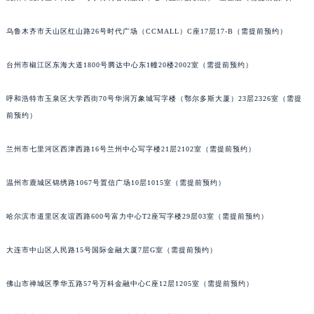
山西省大同市平城区迎宾街帕玛强尼售后服务中心（需提前预约）
山西省晋城市城区黄华街帕玛强尼售后服务中心（需提前预约）
乌鲁木齐市天山区红山路26号时代广场（CCMALL）C座17层17-B（需提前预约）
山西省晋中市榆次区顺城街帕玛强尼售后服务中心（需提前预约）
山西省临汾市尧都区解放路帕玛强尼售后服务中心（需提前预约）
台州市椒江区东海大道1800号腾达中心东1幢20楼2002室（需提前预约）
山西省吕梁市离石区永宁中路与建设街交叉口帕玛强尼售后服务中心（需提前预约）
呼和浩特市玉泉区大学西街70号华润万象城写字楼（鄂尔多斯大厦）23层2326室（需提
山西省朔州市朔城区怡西路与鄯阳西街交汇处帕玛强尼售后服务中心（需提前预约）
前预约）
山西省忻州市忻府区和平东街与七一南路交叉口帕玛强尼售后服务中心（需提前预约）
山西省阳泉市郊区平阳东街与新城大道交叉口帕玛强尼售后服务中心（需提前预约）
兰州市七里河区西津西路16号兰州中心写字楼21层2102室（需提前预约）
山西省运城市盐湖区河东街帕玛强尼售后服务中心（需提前预约）
山西省长治市潞州区英雄中路帕玛强尼售后服务中心（需提前预约）
温州市鹿城区锦绣路1067号置信广场10层1015室（需提前预约）
山西省太原市迎泽区迎泽街道解放路15号亨得利名表维修授权店3楼帕玛强尼售后服务中心（需提前预约）
哈尔滨市道里区友谊西路600号富力中心T2座写字楼29层03室（需提前预约）
天津市和平区赤峰道136号天津国际金融中心26层2603室帕玛强尼售后服务中心（需提前预约）
安徽省安庆市迎江区人民路帕玛强尼售后服务中心（需提前预约）
大连市中山区人民路15号国际金融大厦7层G室（需提前预约）
安徽省蚌埠市蚌山区淮河路帕玛强尼售后服务中心（需提前预约）
安徽省亳州市谯城区魏武大道帕玛强尼售后服务中心（需提前预约）
佛山市禅城区季华五路57号万科金融中心C座12层1205室（需提前预约）
安徽省池州市贵池区长江路帕玛强尼售后服务中心（需提前预约）