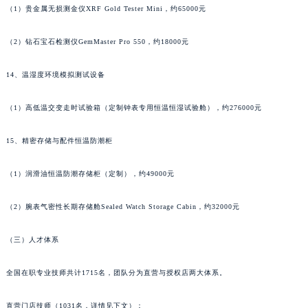
甘肃省金昌市金川区北京路帕玛强尼售后服务中心（需提前预约）
（1）贵金属无损测金仪XRF Gold Tester Mini，约65000元
甘肃省酒泉市肃州区西大街帕玛强尼售后服务中心（需提前预约）
甘肃省临夏市城南街道团结路帕玛强尼售后服务中心（需提前预约）
（2）钻石宝石检测仪GemMaster Pro 550，约18000元
甘肃省陇南市武都区人民路帕玛强尼售后服务中心（需提前预约）
14、温湿度环境模拟测试设备
甘肃省平凉市崆峒区西大街帕玛强尼售后服务中心（需提前预约）
甘肃省庆阳市西峰区南大街帕玛强尼售后服务中心（需提前预约）
（1）高低温交变走时试验箱（定制钟表专用恒温恒湿试验舱），约276000元
甘肃省天水市秦州区民主路帕玛强尼售后服务中心（需提前预约）
甘肃省武威市凉州区迎宾路帕玛强尼售后服务中心（需提前预约）
15、精密存储与配件恒温防潮柜
甘肃省张掖市甘州区民乐北路帕玛强尼售后服务中心（需提前预约）
（1）润滑油恒温防潮存储柜（定制），约49000元
宁夏回族自治区固原市原州区文化街帕玛强尼售后服务中心（需提前预约）
宁夏回族自治区石嘴山市大武口区贺兰山路帕玛强尼售后服务中心（需提前预约）
（2）腕表气密性长期存储舱Sealed Watch Storage Cabin，约32000元
宁夏回族自治区吴忠市利通区开元大道帕玛强尼售后服务中心（需提前预约）
宁夏回族自治区银川市兴庆区新华东路97号新百中心C馆一层C1-18号商铺帕玛强尼售后服务中心（需提前预约）
（三）人才体系
宁夏回族自治区中卫市沙坡头区鼓楼东街帕玛强尼售后服务中心（需提前预约）
青海省果洛藏族自治州玛沁县团结路帕玛强尼售后服务中心（需提前预约）
全国在职专业技师共计1715名，团队分为直营与授权店两大体系。
青海省海北藏族自治州海晏县将军路帕玛强尼售后服务中心（需提前预约）
直营门店技师（1031名，详情见下文）：