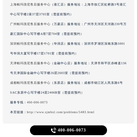
上海帕玛强尼售后服务中心
（港汇店）服务地址：上海市徐汇区虹桥路3号港汇
中心写字楼2座37层3705室（需提前预约）
广州帕玛强尼售后服务中心
（万菱店）服务地址：广州市天河区天河路230号万
菱汇国际中心写字楼A塔7层704室（需提前预约）
深圳帕玛强尼售后服务中心
（华润店）服务地址：深圳市罗湖区深南东路5001
号华润大厦写字楼17层1701室（需提前预约）
天津帕玛强尼售后服务中心
（金融中心店）服务地址：天津市和平区赤峰道136
号天津国际金融中心写字楼26层2603室（需提前预约）
成都帕玛强尼售后服务中心
（东原店）服务地址：成都市锦江区人民东路6号
SAC东原中心写字楼24层2406B室（需提前预约）
服务专线：
400-006-0073
本页链接：
http://www.sjmbxl.com/problems/5483.html

400-006-0073