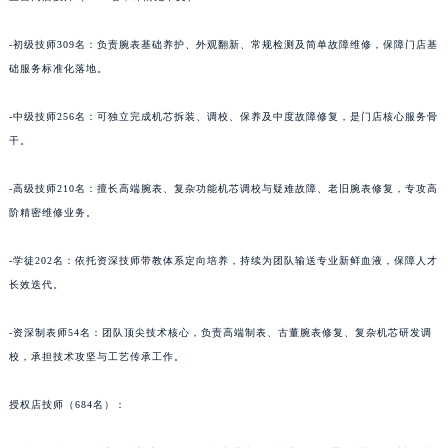
青海省海东市乐都区滨河路帕玛强尼售后服务中心（需提前预约）
青海省海南藏族自治州共和县青海湖大街帕玛强尼售后服务中心（需提前预约）
-初级技师309名：负责腕表基础养护、外观翻新、常规检测及简单故障维修，保障门店基
青海省海西蒙古族藏族自治州德令哈市柴达木路帕玛强尼售后服务中心（需提前预约）
础服务标准化落地。
青海省黄南藏族自治州同仁市德合隆路帕玛强尼售后服务中心（需提前预约）
青海省西宁市城西区海湖新区西关大道帕玛强尼售后服务中心（需提前预约）
-中级技师256名：可独立完成机芯拆装、调校、保养及中度故障修复，是门店核心服务骨
干。
青海省玉树藏族自治州结古镇胜利路帕玛强尼售后服务中心（需提前预约）
陕西省安康市汉滨区金州路帕玛强尼售后服务中心（需提前预约）
-高级技师210名：擅长高端腕表、复杂功能机芯调校与疑难故障、老旧腕表修复，专攻高
陕西省宝鸡市渭滨区经二路帕玛强尼售后服务中心（需提前预约）
阶精密维修业务。
陕西省汉中市汉台区北大街帕玛强尼售后服务中心（需提前预约）
陕西省商洛市商州区州城街帕玛强尼售后服务中心（需提前预约）
-学徒202名：依托资深技师带教体系定向培养，持续为团队输送专业新鲜血液，保障人才
陕西省铜川市王益区红旗街帕玛强尼售后服务中心（需提前预约）
长效迭代。
陕西省渭南市临渭区东风大街帕玛强尼售后服务中心（需提前预约）
-资深制表师54名：团队顶尖技术核心，负责高端制表、古董腕表修复、复杂机芯研发调
陕西省咸阳市秦都区沣西新城统一西路与白马河路交汇处帕玛强尼售后服务中心（需提前预约）
校，承担技术攻坚与工艺传承工作。
陕西省延安市宝塔区中心街帕玛强尼售后服务中心（需提前预约）
陕西省榆林市榆阳区长兴路帕玛强尼售后服务中心（需提前预约）
授权店技师（684名）：
新疆维吾尔自治区阿克苏市东大街帕玛强尼售后服务中心（需提前预约）